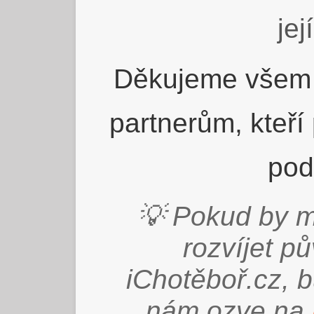
jej
Děkujeme všem 
partnerům, kteří
pod
💡 Pokud by m
rozvíjet p
iChotěboř.cz, 
nám ozve na