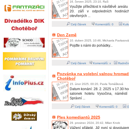
16. červen 2025, 23:10, RaS
Využijte příležitost k návštěvě areál
20. září v odpoledních hodiná
otevřených ...
Celý článek
Komentářů:
0
Kult
Den Země
10. duben 2025, 10:46, Michaela Pavlasová
Pojďte s námi do pohádky...
Celý článek
Komentářů: x
Radničn
Pozvánka na volební valnou hromadu
Chotěboř
15. únor 2025, 00:20, Pavla Tomášková
Datum konání: 28. 2. 2025 v 17.30 ho
salonek hotelu Vysočina, náměst
Správní ...
Celý článek
Komentářů:
0
O
Ples komediantů 2025
29. prosinec 2024, 20:42, Milan Knob
Vážení přátelé. Již nyní si dovoluj