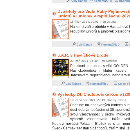
Celý článek
Komentářů: x
Radničn
Dva tituly pro Violu Ruby Pejřimov
juniorů a juniorek v rapid šachu 202
18. říjen 2024, 00:01, Petr Ďoubal
Na konci září proběhlo v Harrachově 
republiky juniorů a juniorek (kategori
...
Celý článek
Komentářů:
0
S
J.A.R. v Havlíčkově Brodě
23. září 2024, 14:40, Petr Kletečka
Podzimní koncertní seriál GOLDEN 
Havlíčkobrodském klubu kapelu
Jaroslavem Nejezchlebou nebo Kraus
Celý článek
Komentářů:
0
Co se dě
Výsledky 24. Chotěbořské Koule (20
13. červenec 2024, 23:49, Ondřej Pravda
Podruhé na obnovených kurtech s l
dost dobrým počasím si 30 sportovců
svou všestrannost v sedmi míčových
výborně zasportovalo, takže vel
Kouloví nováčci Polata – Brožek se s tím nemaz
Švec - Čermák zaostali o pár bodů, třetí místní už 