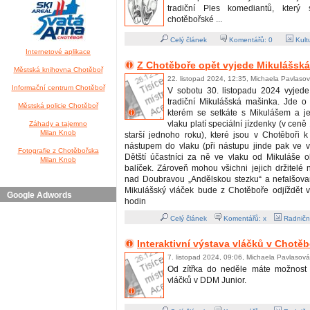
tradiční Ples komediantů, který
chotěbořské ...
Celý článek
Komentářů:
0
Kult
Internetové aplikace
Z Chotěboře opět vyjede Mikulášsk
Městská knihovna Chotěboř
22. listopad 2024, 12:35, Michaela Pavlaso
Informační centrum Chotěboř
V sobotu 30. listopadu 2024 vyjede
tradiční Mikulášská mašinka. Jde o 
Městská policie Chotěboř
kterém se setkáte s Mikulášem a j
vlaku platí speciální jízdenky (v cen
Záhady a tajemno
Milan Knob
starší jednoho roku), které jsou v Chotěboři 
nástupem do vlaku (při nástupu jinde pak ve 
Fotografie z Chotěbořska
Dětští účastníci za ně ve vlaku od Mikuláše o
Milan Knob
balíček. Zároveň mohou všichni jejich držitelé na
nad Doubravou „Andělskou stezku“ a nefalšovan
Mikulášský vláček bude z Chotěboře odjíždět 
Google Adwords
hodin
Celý článek
Komentářů: x
Radničn
Interaktivní výstava vláčků v Chotěb
7. listopad 2024, 09:06, Michaela Pavlasová
Od zítřka do neděle máte možnost n
vláčků v DDM Junior.