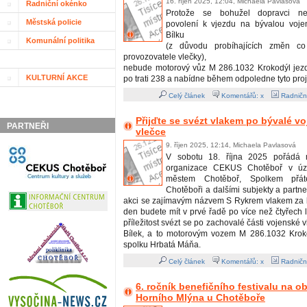
16. říjen 2025, 12:04, Michaela Pavlasová
Radniční okénko
Protože se bohužel dopravci nepo
Městská policie
povolení k vjezdu na bývalou voje
Bílku
Komunální politika
(z důvodu probíhajících změn co
provozovatele vlečky),
nebude motorový vůz M 286.1032 Krokodýl jezdi
KULTURNÍ AKCE
po trati 238 a nabídne během odpoledne tyto proj
Celý článek
Komentářů: x
Radničn
Přijďte se svézt vlakem po bývalé v
PARTNEŘI
vlečce
9. říjen 2025, 12:14, Michaela Pavlasová
V sobotu 18. října 2025 pořádá m
organizace CEKUS Chotěboř v úzk
městem Chotěboř, Spolkem přát
Chotěboři a dalšími subjekty a partn
akci se zajímavým názvem S Rykrem vlakem za b
den budete mít v prvé řadě po více než čtyřech 
příležitost svézt se po zachovalé části vojenské 
Bílek, a to motorovým vozem M 286.1032 Krok
spolku Hrbatá Máňa.
Celý článek
Komentářů: x
Radničn
6. ročník benefičního festivalu na 
Horního Mlýna u Chotěboře