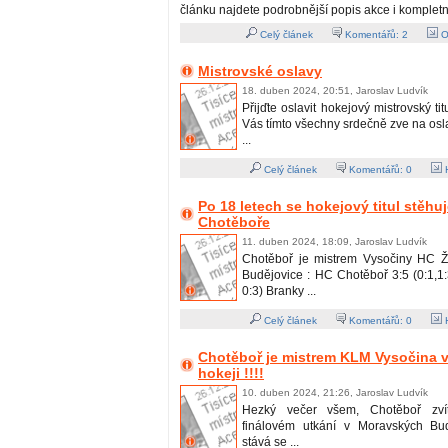
článku najdete podrobnější popis akce i kompletn
Celý článek
Komentářů:
2
O
Mistrovské oslavy
18. duben 2024, 20:51, Jaroslav Ludvík
Přijďte oslavit hokejový mistrovský ti
Vás tímto všechny srdečně zve na os
...
Celý článek
Komentářů:
0
H
Po 18 letech se hokejový titul stěhu
Chotěboře
11. duben 2024, 18:09, Jaroslav Ludvík
Chotěboř je mistrem Vysočiny HC Ž
Budějovice : HC Chotěboř 3:5 (0:1,1:3
0:3) Branky ...
Celý článek
Komentářů:
0
H
Chotěboř je mistrem KLM Vysočina v
hokeji !!!!
10. duben 2024, 21:26, Jaroslav Ludvík
Hezký večer všem, Chotěboř zvít
finálovém utkání v Moravských Bud
stává se ...