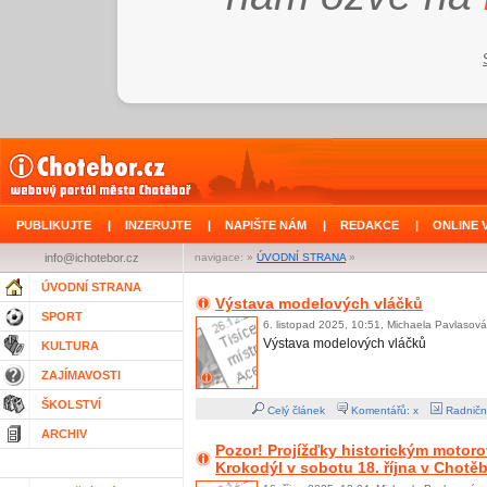
PUBLIKUJTE
|
INZERUJTE
|
NAPIŠTE NÁM
|
REDAKCE
|
ONLINE 
info@ichotebor.cz
navigace: »
ÚVODNÍ STRANA
»
ÚVODNÍ STRANA
Výstava modelových vláčků
SPORT
6. listopad 2025, 10:51, Michaela Pavlasová
Výstava modelových vláčků
KULTURA
ZAJÍMAVOSTI
ŠKOLSTVÍ
Celý článek
Komentářů: x
Radničn
ARCHIV
Pozor! Projížďky historickým moto
Krokodýl v sobotu 18. října v Chotě