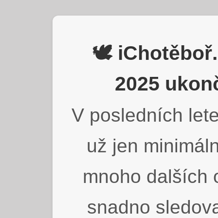
🕊️ iChotěbo
2025 ukonč
V posledních lete
už jen minimáln
mnoho dalších o
snadno sledova