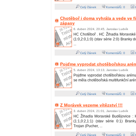
Celý článek
Komentářů:
0
H
Chotěboř i doma vyhrála a vede ve fi
zápasy
6. duben 2024, 20:45, Jaroslav Ludvík
HC Chotěboř . HC Žihadla Moravské 
(1:0,2:0,1:0) (stav série 2:0) Branky 
...
Celý článek
Komentářů:
0
H
Pojďme vyprodat chotěbořskou arénu
5. duben 2024, 13:13, Jaroslav Ludvík
Pojďme vyprodat chotěbořskou arénu !
se měla chotěbořská multifunkční aréna 
Celý článek
Komentářů:
0
H
Z Morávek vezeme vítězství !!!
3. duben 2024, 21:01, Jaroslav Ludvík
HC Žihadla Moravské Budějovice : 
(1:1,0:2,1:1) (stav série 0:1) Bran
Trojan (Pucher, ...
Celý článek
Komentářů:
0
H