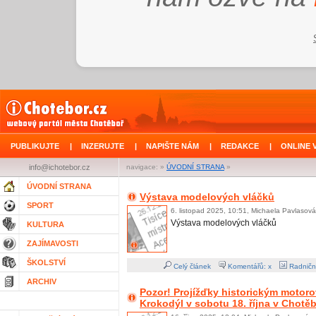
PUBLIKUJTE
|
INZERUJTE
|
NAPIŠTE NÁM
|
REDAKCE
|
ONLINE 
info@ichotebor.cz
navigace: »
ÚVODNÍ STRANA
»
ÚVODNÍ STRANA
Výstava modelových vláčků
SPORT
6. listopad 2025, 10:51, Michaela Pavlasová
Výstava modelových vláčků
KULTURA
ZAJÍMAVOSTI
ŠKOLSTVÍ
Celý článek
Komentářů: x
Radničn
ARCHIV
Pozor! Projížďky historickým moto
Krokodýl v sobotu 18. října v Chotě