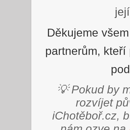
jej
Děkujeme všem 
partnerům, kteří
pod
💡 Pokud by m
rozvíjet p
iChotěboř.cz, 
nám ozve na