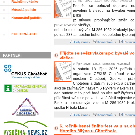
16. říjen 2025, 12:04, Michaela Pavlasová
Radniční okénko
Protože se bohužel dopravci nepo
Městská policie
povolení k vjezdu na bývalou voje
Bílku
Komunální politika
(z důvodu probíhajících změn co
provozovatele vlečky),
nebude motorový vůz M 286.1032 Krokodýl jezdi
KULTURNÍ AKCE
po trati 238 a nabídne během odpoledne tyto proj
Celý článek
Komentářů: x
Radničn
Přijďte se svézt vlakem po bývalé v
PARTNEŘI
vlečce
9. říjen 2025, 12:14, Michaela Pavlasová
V sobotu 18. října 2025 pořádá m
organizace CEKUS Chotěboř v úzk
městem Chotěboř, Spolkem přát
Chotěboři a dalšími subjekty a partn
akci se zajímavým názvem S Rykrem vlakem za b
den budete mít v prvé řadě po více než čtyřech 
příležitost svézt se po zachovalé části vojenské 
Bílek, a to motorovým vozem M 286.1032 Krok
spolku Hrbatá Máňa.
Celý článek
Komentářů: x
Radničn
6. ročník benefičního festivalu na 
Horního Mlýna u Chotěboře