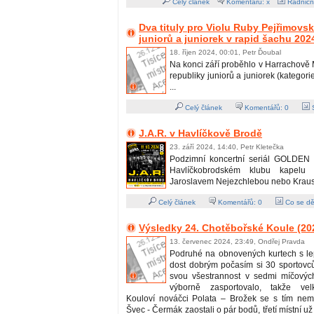
Celý článek
Komentářů: x
Radničn
Dva tituly pro Violu Ruby Pejřimov
juniorů a juniorek v rapid šachu 202
18. říjen 2024, 00:01, Petr Ďoubal
Na konci září proběhlo v Harrachově 
republiky juniorů a juniorek (kategori
...
Celý článek
Komentářů:
0
S
J.A.R. v Havlíčkově Brodě
23. září 2024, 14:40, Petr Kletečka
Podzimní koncertní seriál GOLDEN 
Havlíčkobrodském klubu kapelu
Jaroslavem Nejezchlebou nebo Kraus
Celý článek
Komentářů:
0
Co se dě
Výsledky 24. Chotěbořské Koule (20
13. červenec 2024, 23:49, Ondřej Pravda
Podruhé na obnovených kurtech s l
dost dobrým počasím si 30 sportovců
svou všestrannost v sedmi míčových
výborně zasportovalo, takže vel
Kouloví nováčci Polata – Brožek se s tím nemaz
Švec - Čermák zaostali o pár bodů, třetí místní už 