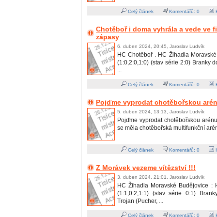
Celý článek
Komentářů:
0
H
Chotěboř i doma vyhrála a vede ve fi
zápasy
6. duben 2024, 20:45, Jaroslav Ludvík
HC Chotěboř . HC Žihadla Moravské 
(1:0,2:0,1:0) (stav série 2:0) Branky 
...
Celý článek
Komentářů:
0
H
Pojďme vyprodat chotěbořskou arénu
5. duben 2024, 13:13, Jaroslav Ludvík
Pojďme vyprodat chotěbořskou arénu !
se měla chotěbořská multifunkční aréna 
Celý článek
Komentářů:
0
H
Z Morávek vezeme vítězství !!!
3. duben 2024, 21:01, Jaroslav Ludvík
HC Žihadla Moravské Budějovice : 
(1:1,0:2,1:1) (stav série 0:1) Bran
Trojan (Pucher, ...
Celý článek
Komentářů:
0
H