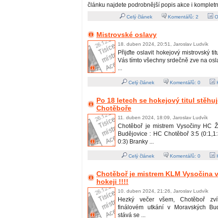
článku najdete podrobnější popis akce i kompletn
Celý článek
Komentářů:
2
O
Mistrovské oslavy
18. duben 2024, 20:51, Jaroslav Ludvík
Přijďte oslavit hokejový mistrovský ti
Vás tímto všechny srdečně zve na os
...
Celý článek
Komentářů:
0
H
Po 18 letech se hokejový titul stěhu
Chotěboře
11. duben 2024, 18:09, Jaroslav Ludvík
Chotěboř je mistrem Vysočiny HC Ž
Budějovice : HC Chotěboř 3:5 (0:1,1:3
0:3) Branky ...
Celý článek
Komentářů:
0
H
Chotěboř je mistrem KLM Vysočina v
hokeji !!!!
10. duben 2024, 21:26, Jaroslav Ludvík
Hezký večer všem, Chotěboř zvít
finálovém utkání v Moravských Bud
stává se ...