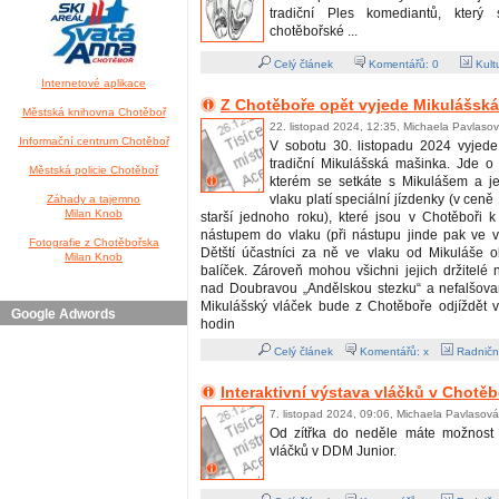
tradiční Ples komediantů, který
chotěbořské ...
Celý článek
Komentářů:
0
Kult
Internetové aplikace
Z Chotěboře opět vyjede Mikulášsk
Městská knihovna Chotěboř
22. listopad 2024, 12:35, Michaela Pavlaso
Informační centrum Chotěboř
V sobotu 30. listopadu 2024 vyjede
tradiční Mikulášská mašinka. Jde o 
Městská policie Chotěboř
kterém se setkáte s Mikulášem a j
vlaku platí speciální jízdenky (v cen
Záhady a tajemno
Milan Knob
starší jednoho roku), které jsou v Chotěboři 
nástupem do vlaku (při nástupu jinde pak ve 
Fotografie z Chotěbořska
Dětští účastníci za ně ve vlaku od Mikuláše o
Milan Knob
balíček. Zároveň mohou všichni jejich držitelé na
nad Doubravou „Andělskou stezku“ a nefalšovan
Mikulášský vláček bude z Chotěboře odjíždět 
Google Adwords
hodin
Celý článek
Komentářů: x
Radničn
Interaktivní výstava vláčků v Chotěb
7. listopad 2024, 09:06, Michaela Pavlasová
Od zítřka do neděle máte možnost n
vláčků v DDM Junior.