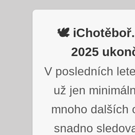
🕊️ iChotěbo
2025 ukonč
V posledních lete
už jen minimáln
mnoho dalších o
snadno sledova