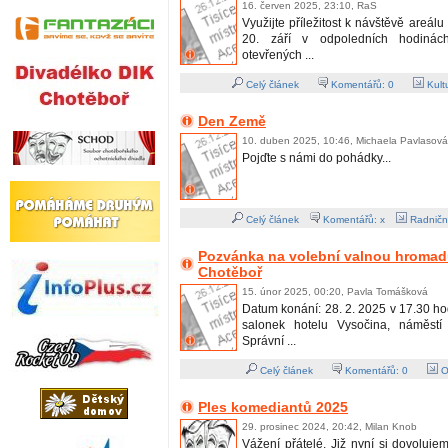
16. červen 2025, 23:10, RaS
Využijte příležitost k návštěvě areál
20. září v odpoledních hodiná
otevřených ...
Celý článek
Komentářů:
0
Kult
Den Země
10. duben 2025, 10:46, Michaela Pavlasová
Pojďte s námi do pohádky...
Celý článek
Komentářů: x
Radničn
Pozvánka na volební valnou hromadu
Chotěboř
15. únor 2025, 00:20, Pavla Tomášková
Datum konání: 28. 2. 2025 v 17.30 ho
salonek hotelu Vysočina, náměst
Správní ...
Celý článek
Komentářů:
0
O
Ples komediantů 2025
29. prosinec 2024, 20:42, Milan Knob
Vážení přátelé. Již nyní si dovoluj