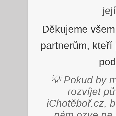
jej
Děkujeme všem 
partnerům, kteří
pod
💡 Pokud by m
rozvíjet p
iChotěboř.cz, 
nám ozve na