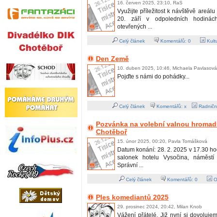
16. červen 2025, 23:10, RaS
Využijte příležitost k návštěvě areál
20. září v odpoledních hodiná
otevřených ...
Celý článek
Komentářů:
0
Kult
Den Země
10. duben 2025, 10:46, Michaela Pavlasová
Pojďte s námi do pohádky...
Celý článek
Komentářů: x
Radničn
Pozvánka na volební valnou hromadu
Chotěboř
15. únor 2025, 00:20, Pavla Tomášková
Datum konání: 28. 2. 2025 v 17.30 ho
salonek hotelu Vysočina, náměst
Správní ...
Celý článek
Komentářů:
0
O
Ples komediantů 2025
29. prosinec 2024, 20:42, Milan Knob
Vážení přátelé. Již nyní si dovoluj