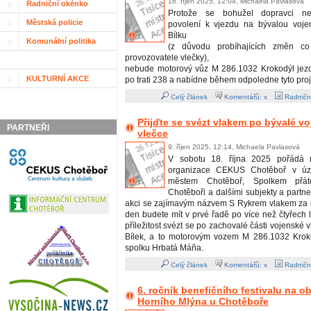
16. říjen 2025, 12:04, Michaela Pavlasová
Radniční okénko
Protože se bohužel dopravci nepo
Městská policie
povolení k vjezdu na bývalou voje
Bílku
Komunální politika
(z důvodu probíhajících změn co
provozovatele vlečky),
nebude motorový vůz M 286.1032 Krokodýl jezdi
KULTURNÍ AKCE
po trati 238 a nabídne během odpoledne tyto proj
Celý článek
Komentářů: x
Radničn
Přijďte se svézt vlakem po bývalé v
PARTNEŘI
vlečce
9. říjen 2025, 12:14, Michaela Pavlasová
V sobotu 18. října 2025 pořádá m
organizace CEKUS Chotěboř v úzk
městem Chotěboř, Spolkem přát
Chotěboři a dalšími subjekty a partn
akci se zajímavým názvem S Rykrem vlakem za b
den budete mít v prvé řadě po více než čtyřech 
příležitost svézt se po zachovalé části vojenské 
Bílek, a to motorovým vozem M 286.1032 Krok
spolku Hrbatá Máňa.
Celý článek
Komentářů: x
Radničn
6. ročník benefičního festivalu na 
Horního Mlýna u Chotěboře