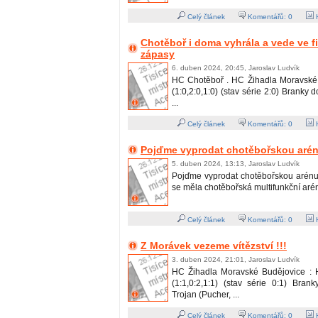
Celý článek
Komentářů:
0
H
Chotěboř i doma vyhrála a vede ve fi
zápasy
6. duben 2024, 20:45, Jaroslav Ludvík
HC Chotěboř . HC Žihadla Moravské 
(1:0,2:0,1:0) (stav série 2:0) Branky 
...
Celý článek
Komentářů:
0
H
Pojďme vyprodat chotěbořskou arénu
5. duben 2024, 13:13, Jaroslav Ludvík
Pojďme vyprodat chotěbořskou arénu !
se měla chotěbořská multifunkční aréna 
Celý článek
Komentářů:
0
H
Z Morávek vezeme vítězství !!!
3. duben 2024, 21:01, Jaroslav Ludvík
HC Žihadla Moravské Budějovice : 
(1:1,0:2,1:1) (stav série 0:1) Bran
Trojan (Pucher, ...
Celý článek
Komentářů:
0
H