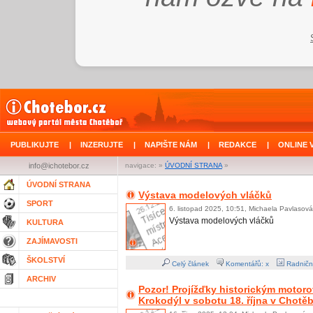
PUBLIKUJTE
|
INZERUJTE
|
NAPIŠTE NÁM
|
REDAKCE
|
ONLINE 
info@ichotebor.cz
navigace: »
ÚVODNÍ STRANA
»
ÚVODNÍ STRANA
Výstava modelových vláčků
SPORT
6. listopad 2025, 10:51, Michaela Pavlasová
Výstava modelových vláčků
KULTURA
ZAJÍMAVOSTI
ŠKOLSTVÍ
Celý článek
Komentářů: x
Radničn
ARCHIV
Pozor! Projížďky historickým moto
Krokodýl v sobotu 18. října v Chotě