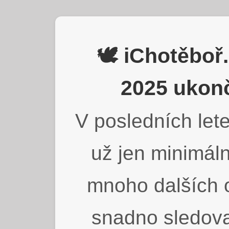
🕊️ iChotěbo
2025 ukonč
V posledních lete
už jen minimáln
mnoho dalších o
snadno sledova