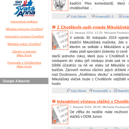
tradiční Ples komediantů, který
chotěbořské ...
Celý článek
Komentářů:
0
Kult
Internetové aplikace
Z Chotěboře opět vyjede Mikulášsk
Městská knihovna Chotěboř
22. listopad 2024, 12:35, Michaela Pavlaso
Informační centrum Chotěboř
V sobotu 30. listopadu 2024 vyjede
tradiční Mikulášská mašinka. Jde o 
Městská policie Chotěboř
kterém se setkáte s Mikulášem a j
vlaku platí speciální jízdenky (v cen
Záhady a tajemno
Milan Knob
starší jednoho roku), které jsou v Chotěboři 
nástupem do vlaku (při nástupu jinde pak ve 
Fotografie z Chotěbořska
Dětští účastníci za ně ve vlaku od Mikuláše o
Milan Knob
balíček. Zároveň mohou všichni jejich držitelé na
nad Doubravou „Andělskou stezku“ a nefalšovan
Mikulášský vláček bude z Chotěboře odjíždět 
Google Adwords
hodin
Celý článek
Komentářů: x
Radničn
Interaktivní výstava vláčků v Chotěb
7. listopad 2024, 09:06, Michaela Pavlasová
Od zítřka do neděle máte možnost n
vláčků v DDM Junior.