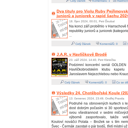
Celý článek
Komentářů: x
Radničn
Dva tituly pro Violu Ruby Pejřimov
juniorů a juniorek v rapid šachu 202
18. říjen 2024, 00:01, Petr Ďoubal
Na konci září proběhlo v Harrachově 
republiky juniorů a juniorek (kategori
...
Celý článek
Komentářů:
0
S
J.A.R. v Havlíčkově Brodě
23. září 2024, 14:40, Petr Kletečka
Podzimní koncertní seriál GOLDEN 
Havlíčkobrodském klubu kapelu
Jaroslavem Nejezchlebou nebo Kraus
Celý článek
Komentářů:
0
Co se dě
Výsledky 24. Chotěbořské Koule (20
13. červenec 2024, 23:49, Ondřej Pravda
Podruhé na obnovených kurtech s l
dost dobrým počasím si 30 sportovců
svou všestrannost v sedmi míčových
výborně zasportovalo, takže vel
Kouloví nováčci Polata – Brožek se s tím nemaz
Švec - Čermák zaostali o pár bodů, třetí místní už 