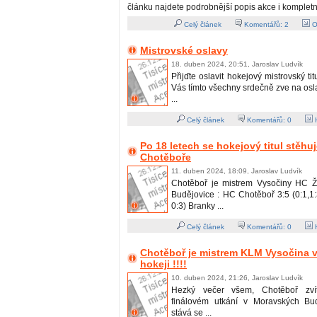
článku najdete podrobnější popis akce i kompletn
Celý článek
Komentářů:
2
O
Mistrovské oslavy
18. duben 2024, 20:51, Jaroslav Ludvík
Přijďte oslavit hokejový mistrovský ti
Vás tímto všechny srdečně zve na os
...
Celý článek
Komentářů:
0
H
Po 18 letech se hokejový titul stěhu
Chotěboře
11. duben 2024, 18:09, Jaroslav Ludvík
Chotěboř je mistrem Vysočiny HC Ž
Budějovice : HC Chotěboř 3:5 (0:1,1:3
0:3) Branky ...
Celý článek
Komentářů:
0
H
Chotěboř je mistrem KLM Vysočina v
hokeji !!!!
10. duben 2024, 21:26, Jaroslav Ludvík
Hezký večer všem, Chotěboř zvít
finálovém utkání v Moravských Bud
stává se ...