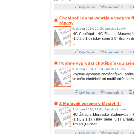
Celý článek
Komentářů:
0
H
Chotěboř i doma vyhrála a vede ve fi
zápasy
6. duben 2024, 20:45, Jaroslav Ludvík
HC Chotěboř . HC Žihadla Moravské 
(1:0,2:0,1:0) (stav série 2:0) Branky 
...
Celý článek
Komentářů:
0
H
Pojďme vyprodat chotěbořskou arénu
5. duben 2024, 13:13, Jaroslav Ludvík
Pojďme vyprodat chotěbořskou arénu !
se měla chotěbořská multifunkční aréna 
Celý článek
Komentářů:
0
H
Z Morávek vezeme vítězství !!!
3. duben 2024, 21:01, Jaroslav Ludvík
HC Žihadla Moravské Budějovice : 
(1:1,0:2,1:1) (stav série 0:1) Bran
Trojan (Pucher, ...
Celý článek
Komentářů:
0
H