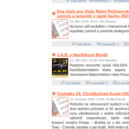
Celý článek
Komentářů: x
Radničn
Dva tituly pro Violu Ruby Pejřimov
juniorů a juniorek v rapid šachu 202
18. říjen 2024, 00:01, Petr Ďoubal
Na konci září proběhlo v Harrachově 
republiky juniorů a juniorek (kategori
...
Celý článek
Komentářů:
0
S
J.A.R. v Havlíčkově Brodě
23. září 2024, 14:40, Petr Kletečka
Podzimní koncertní seriál GOLDEN 
Havlíčkobrodském klubu kapelu
Jaroslavem Nejezchlebou nebo Kraus
Celý článek
Komentářů:
0
Co se dě
Výsledky 24. Chotěbořské Koule (20
13. červenec 2024, 23:49, Ondřej Pravda
Podruhé na obnovených kurtech s l
dost dobrým počasím si 30 sportovců
svou všestrannost v sedmi míčových
výborně zasportovalo, takže vel
Kouloví nováčci Polata – Brožek se s tím nemaz
Švec - Čermák zaostali o pár bodů, třetí místní už 