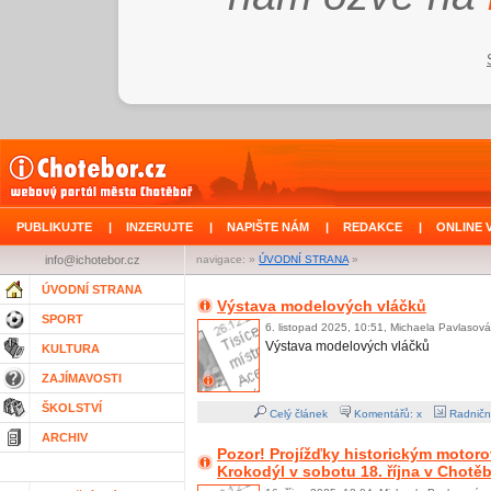
PUBLIKUJTE
|
INZERUJTE
|
NAPIŠTE NÁM
|
REDAKCE
|
ONLINE 
info@ichotebor.cz
navigace: »
ÚVODNÍ STRANA
»
ÚVODNÍ STRANA
Výstava modelových vláčků
SPORT
6. listopad 2025, 10:51, Michaela Pavlasová
Výstava modelových vláčků
KULTURA
ZAJÍMAVOSTI
ŠKOLSTVÍ
Celý článek
Komentářů: x
Radničn
ARCHIV
Pozor! Projížďky historickým moto
Krokodýl v sobotu 18. října v Chotě