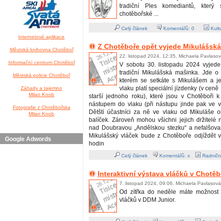
tradiční Ples komediantů, který
chotěbořské ...
Celý článek
Komentářů:
0
Kult
Internetové aplikace
Z Chotěboře opět vyjede Mikulášsk
Městská knihovna Chotěboř
22. listopad 2024, 12:35, Michaela Pavlaso
Informační centrum Chotěboř
V sobotu 30. listopadu 2024 vyjede
tradiční Mikulášská mašinka. Jde o 
Městská policie Chotěboř
kterém se setkáte s Mikulášem a j
vlaku platí speciální jízdenky (v cen
Záhady a tajemno
Milan Knob
starší jednoho roku), které jsou v Chotěboři 
nástupem do vlaku (při nástupu jinde pak ve 
Fotografie z Chotěbořska
Dětští účastníci za ně ve vlaku od Mikuláše o
Milan Knob
balíček. Zároveň mohou všichni jejich držitelé na
nad Doubravou „Andělskou stezku“ a nefalšovan
Mikulášský vláček bude z Chotěboře odjíždět 
Google Adwords
hodin
Celý článek
Komentářů: x
Radničn
Interaktivní výstava vláčků v Chotěb
7. listopad 2024, 09:06, Michaela Pavlasová
Od zítřka do neděle máte možnost n
vláčků v DDM Junior.