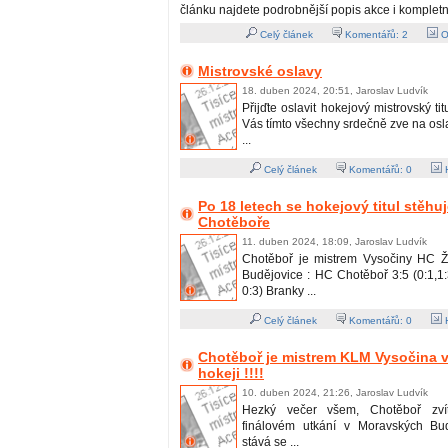
článku najdete podrobnější popis akce i kompletn
Celý článek
Komentářů:
2
O
Mistrovské oslavy
18. duben 2024, 20:51, Jaroslav Ludvík
Přijďte oslavit hokejový mistrovský ti
Vás tímto všechny srdečně zve na os
...
Celý článek
Komentářů:
0
H
Po 18 letech se hokejový titul stěhu
Chotěboře
11. duben 2024, 18:09, Jaroslav Ludvík
Chotěboř je mistrem Vysočiny HC Ž
Budějovice : HC Chotěboř 3:5 (0:1,1:3
0:3) Branky ...
Celý článek
Komentářů:
0
H
Chotěboř je mistrem KLM Vysočina v
hokeji !!!!
10. duben 2024, 21:26, Jaroslav Ludvík
Hezký večer všem, Chotěboř zvít
finálovém utkání v Moravských Bud
stává se ...