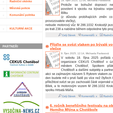
16. říjen 2025, 12:04, Michaela Pavlasová
Radniční okénko
Protože se bohužel dopravci nepo
Městská policie
povolení k vjezdu na bývalou voje
Bílku
Komunální politika
(z důvodu probíhajících změn co
provozovatele vlečky),
nebude motorový vůz M 286.1032 Krokodýl jezdi
KULTURNÍ AKCE
po trati 238 a nabídne během odpoledne tyto proj
Celý článek
Komentářů: x
Radničn
Přijďte se svézt vlakem po bývalé v
PARTNEŘI
vlečce
9. říjen 2025, 12:14, Michaela Pavlasová
V sobotu 18. října 2025 pořádá m
organizace CEKUS Chotěboř v úzk
městem Chotěboř, Spolkem přát
Chotěboři a dalšími subjekty a partn
akci se zajímavým názvem S Rykrem vlakem za b
den budete mít v prvé řadě po více než čtyřech 
příležitost svézt se po zachovalé části vojenské 
Bílek, a to motorovým vozem M 286.1032 Krok
spolku Hrbatá Máňa.
Celý článek
Komentářů: x
Radničn
6. ročník benefičního festivalu na 
Horního Mlýna u Chotěboře