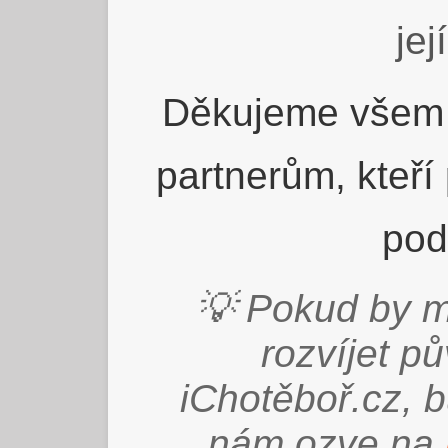
jej
Děkujeme všem 
partnerům, kteří
pod
💡 Pokud by m
rozvíjet p
iChotěboř.cz, 
nám ozve na