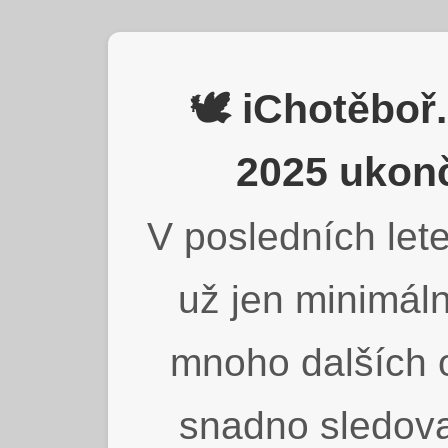
🕊️ iChotěbo
2025 ukonč
V posledních lete
už jen minimáln
mnoho dalších o
snadno sledova