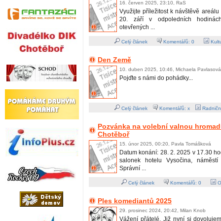
16. červen 2025, 23:10, RaS
Využijte příležitost k návštěvě areál
20. září v odpoledních hodiná
otevřených ...
Celý článek
Komentářů:
0
Kult
Den Země
10. duben 2025, 10:46, Michaela Pavlasová
Pojďte s námi do pohádky...
Celý článek
Komentářů: x
Radničn
Pozvánka na volební valnou hromadu
Chotěboř
15. únor 2025, 00:20, Pavla Tomášková
Datum konání: 28. 2. 2025 v 17.30 ho
salonek hotelu Vysočina, náměst
Správní ...
Celý článek
Komentářů:
0
O
Ples komediantů 2025
29. prosinec 2024, 20:42, Milan Knob
Vážení přátelé. Již nyní si dovoluj