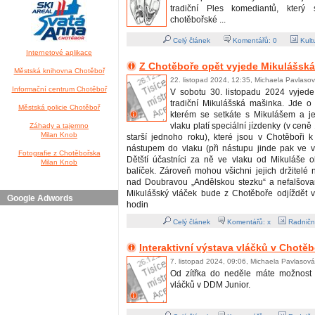
tradiční Ples komediantů, který
chotěbořské ...
Celý článek
Komentářů:
0
Kult
Internetové aplikace
Z Chotěboře opět vyjede Mikulášsk
Městská knihovna Chotěboř
22. listopad 2024, 12:35, Michaela Pavlaso
Informační centrum Chotěboř
V sobotu 30. listopadu 2024 vyjede
tradiční Mikulášská mašinka. Jde o 
Městská policie Chotěboř
kterém se setkáte s Mikulášem a j
vlaku platí speciální jízdenky (v cen
Záhady a tajemno
Milan Knob
starší jednoho roku), které jsou v Chotěboři 
nástupem do vlaku (při nástupu jinde pak ve 
Fotografie z Chotěbořska
Dětští účastníci za ně ve vlaku od Mikuláše o
Milan Knob
balíček. Zároveň mohou všichni jejich držitelé na
nad Doubravou „Andělskou stezku“ a nefalšovan
Mikulášský vláček bude z Chotěboře odjíždět 
Google Adwords
hodin
Celý článek
Komentářů: x
Radničn
Interaktivní výstava vláčků v Chotěb
7. listopad 2024, 09:06, Michaela Pavlasová
Od zítřka do neděle máte možnost n
vláčků v DDM Junior.