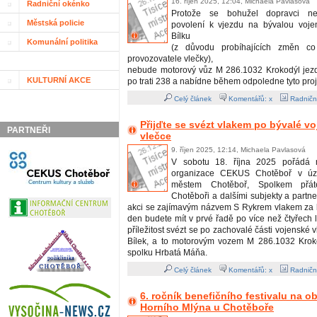
16. říjen 2025, 12:04, Michaela Pavlasová
Radniční okénko
Protože se bohužel dopravci nepo
Městská policie
povolení k vjezdu na bývalou voje
Bílku
Komunální politika
(z důvodu probíhajících změn co
provozovatele vlečky),
nebude motorový vůz M 286.1032 Krokodýl jezdi
KULTURNÍ AKCE
po trati 238 a nabídne během odpoledne tyto proj
Celý článek
Komentářů: x
Radničn
Přijďte se svézt vlakem po bývalé v
PARTNEŘI
vlečce
9. říjen 2025, 12:14, Michaela Pavlasová
V sobotu 18. října 2025 pořádá m
organizace CEKUS Chotěboř v úzk
městem Chotěboř, Spolkem přát
Chotěboři a dalšími subjekty a partn
akci se zajímavým názvem S Rykrem vlakem za b
den budete mít v prvé řadě po více než čtyřech 
příležitost svézt se po zachovalé části vojenské 
Bílek, a to motorovým vozem M 286.1032 Krok
spolku Hrbatá Máňa.
Celý článek
Komentářů: x
Radničn
6. ročník benefičního festivalu na 
Horního Mlýna u Chotěboře