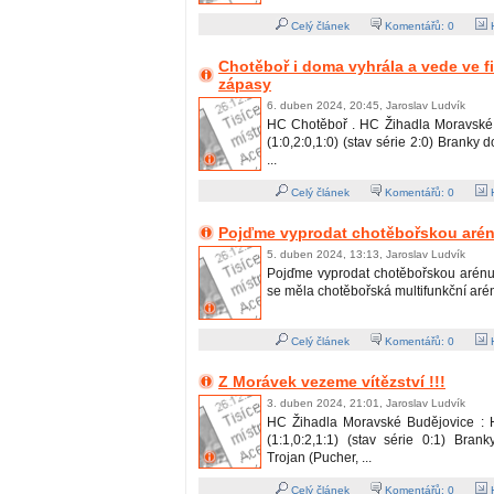
Celý článek
Komentářů:
0
H
Chotěboř i doma vyhrála a vede ve fi
zápasy
6. duben 2024, 20:45, Jaroslav Ludvík
HC Chotěboř . HC Žihadla Moravské 
(1:0,2:0,1:0) (stav série 2:0) Branky 
...
Celý článek
Komentářů:
0
H
Pojďme vyprodat chotěbořskou arénu
5. duben 2024, 13:13, Jaroslav Ludvík
Pojďme vyprodat chotěbořskou arénu !
se měla chotěbořská multifunkční aréna 
Celý článek
Komentářů:
0
H
Z Morávek vezeme vítězství !!!
3. duben 2024, 21:01, Jaroslav Ludvík
HC Žihadla Moravské Budějovice : 
(1:1,0:2,1:1) (stav série 0:1) Bran
Trojan (Pucher, ...
Celý článek
Komentářů:
0
H