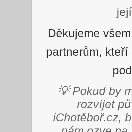
jej
Děkujeme všem 
partnerům, kteří
pod
💡 Pokud by m
rozvíjet p
iChotěboř.cz, 
nám ozve na