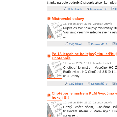
článku najdete podrobnější popis akce i kompletn
Celý článek
Komentářů:
2
O
Mistrovské oslavy
18. duben 2024, 20:51, Jaroslav Ludvík
Přijďte oslavit hokejový mistrovský ti
Vás tímto všechny srdečně zve na os
...
Celý článek
Komentářů:
0
H
Po 18 letech se hokejový titul stěhu
Chotěboře
11. duben 2024, 18:09, Jaroslav Ludvík
Chotěboř je mistrem Vysočiny HC Ž
Budějovice : HC Chotěboř 3:5 (0:1,1:3
0:3) Branky ...
Celý článek
Komentářů:
0
H
Chotěboř je mistrem KLM Vysočina v
hokeji !!!!
10. duben 2024, 21:26, Jaroslav Ludvík
Hezký večer všem, Chotěboř zvít
finálovém utkání v Moravských Bud
stává se ...