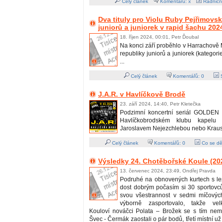
Celý článek
Komentářů: x
Radničn
Dva tituly pro Violu Ruby Pejřimov
juniorů a juniorek v rapid šachu 202
18. říjen 2024, 00:01, Petr Ďoubal
Na konci září proběhlo v Harrachově 
republiky juniorů a juniorek (kategori
...
Celý článek
Komentářů:
0
S
J.A.R. v Havlíčkově Brodě
23. září 2024, 14:40, Petr Kletečka
Podzimní koncertní seriál GOLDEN 
Havlíčkobrodském klubu kapelu
Jaroslavem Nejezchlebou nebo Kraus
Celý článek
Komentářů:
0
Co se dě
Výsledky 24. Chotěbořské Koule (20
13. červenec 2024, 23:49, Ondřej Pravda
Podruhé na obnovených kurtech s l
dost dobrým počasím si 30 sportovců
svou všestrannost v sedmi míčových
výborně zasportovalo, takže vel
Kouloví nováčci Polata – Brožek se s tím nemaz
Švec - Čermák zaostali o pár bodů, třetí místní už 