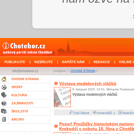
PUBLIKUJTE
|
INZERUJTE
|
NAPIŠTE NÁM
|
REDAKCE
|
ONLINE 
info@ichotebor.cz
navigace: »
ÚVODNÍ STRANA
»
ÚVODNÍ STRANA
Výstava modelových vláčků
SPORT
6. listopad 2025, 10:51, Michaela Pavlasová
Výstava modelových vláčků
KULTURA
ZAJÍMAVOSTI
ŠKOLSTVÍ
Celý článek
Komentářů: x
Radničn
ARCHIV
Pozor! Projížďky historickým moto
Krokodýl v sobotu 18. října v Chotě