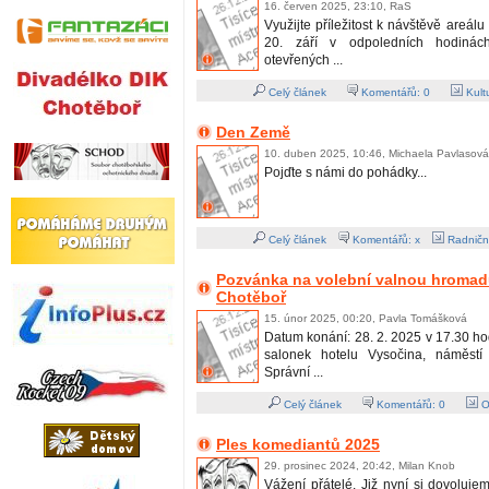
16. červen 2025, 23:10, RaS
Využijte příležitost k návštěvě areál
20. září v odpoledních hodiná
otevřených ...
Celý článek
Komentářů:
0
Kult
Den Země
10. duben 2025, 10:46, Michaela Pavlasová
Pojďte s námi do pohádky...
Celý článek
Komentářů: x
Radničn
Pozvánka na volební valnou hromadu
Chotěboř
15. únor 2025, 00:20, Pavla Tomášková
Datum konání: 28. 2. 2025 v 17.30 ho
salonek hotelu Vysočina, náměst
Správní ...
Celý článek
Komentářů:
0
O
Ples komediantů 2025
29. prosinec 2024, 20:42, Milan Knob
Vážení přátelé. Již nyní si dovoluj