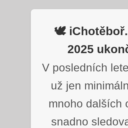
🕊️ iChotěbo
2025 ukonč
V posledních lete
už jen minimáln
mnoho dalších o
snadno sledova