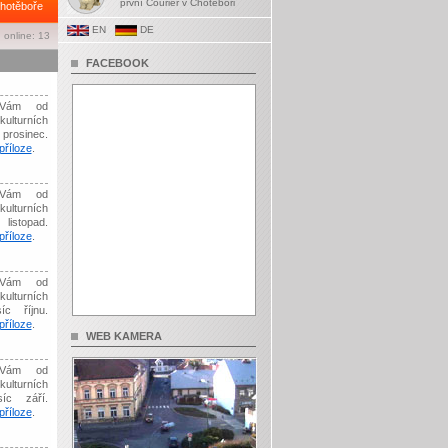
první Courier v Chotěboři
hotěboře
EN
DE
 online: 13
FACEBOOK
Vám od
kulturních
prosinec.
říloze
.
Vám od
kulturních
listopad.
říloze
.
Vám od
kulturních
íc říjnu.
říloze
.
WEB KAMERA
Vám od
kulturních
síc září.
říloze
.