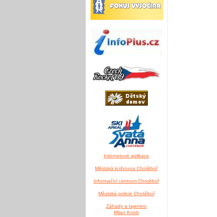
Internetové aplikace
Městská knihovna Chotěboř
Informační centrum Chotěboř
Městská policie Chotěboř
Záhady a tajemno
Milan Knob