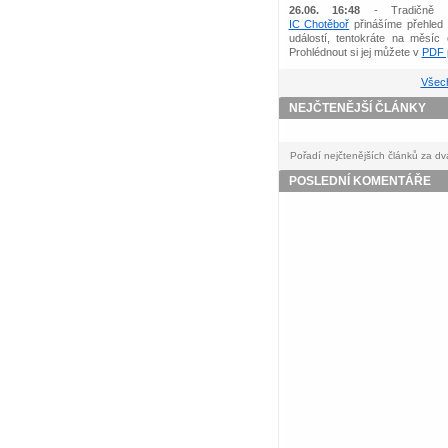
26.06. 16:48
- Tradičně 
IC Chotěboř
přinášíme přehled 
událostí, tentokráte na měsíc 
Prohlédnout si jej můžete v
PDF p
Všech
NEJČTENĚJŠÍ ČLÁNKY
Pořadí nejčtenějších článků za dv
POSLEDNÍ KOMENTÁŘE