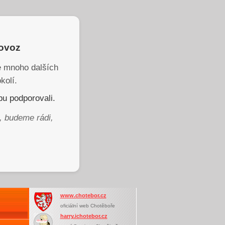
rovoz
je mnoho dalších
kolí.
u podporovali.
, budeme rádi,
www.chotebor.cz
oficiální web Chotěboře
harry.ichotebor.cz