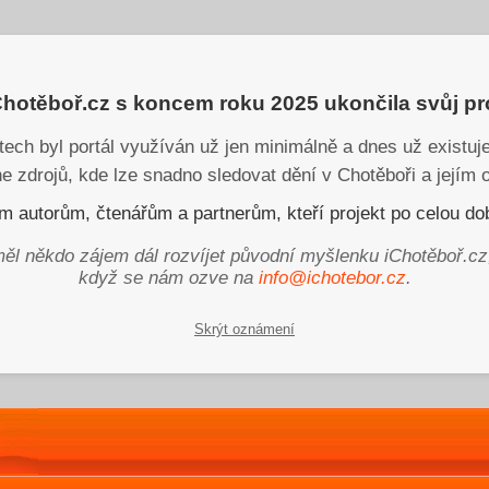
iChotěboř.cz s koncem roku 2025 ukončila svůj p
tech byl portál využíván už jen minimálně a dnes už existu
ne zdrojů, kde lze snadno sledovat dění v Chotěboři a jejím o
 autorům, čtenářům a partnerům, kteří projekt po celou dob
ěl někdo zájem dál rozvíjet původní myšlenku iChotěboř.cz
když se nám ozve na
info@ichotebor.cz
.
Skrýt oznámení