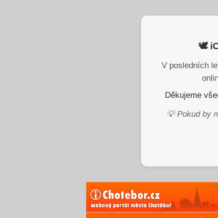
🕊️ 
V posledních le
onli
Děkujeme všem
💡 Pokud by m