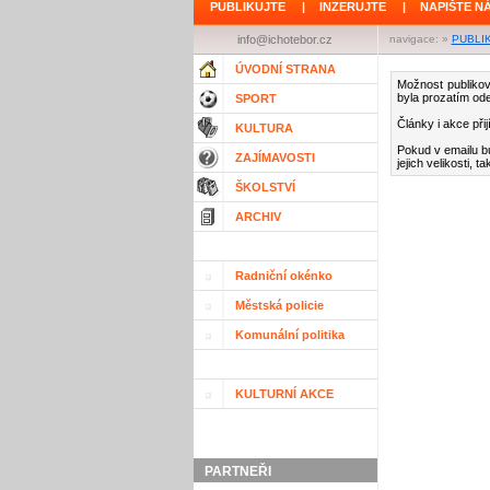
PUBLIKUJTE
|
INZERUJTE
|
NAPIŠTE N
info@ichotebor.cz
navigace: »
PUBLI
ÚVODNÍ STRANA
Možnost publikov
byla prozatím od
SPORT
Články i akce př
KULTURA
Pokud v emailu bu
ZAJÍMAVOSTI
jejich velikosti, 
ŠKOLSTVÍ
ARCHIV
Radniční okénko
Městská policie
Komunální politika
KULTURNÍ AKCE
PARTNEŘI