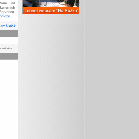
Vám od
kulturních
červenec.
říloze
.
ny krátké
a měsíce.