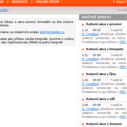
ÁM
|
REDAKCE
|
ONLINE VSTUP
Mapa C
KUJTE
»
čtenářů
KRÁTKÉ ZPRÁVY
at články a akce pomocí formuláře na této stránce
Kulturní akce v prosinci
ebrána.
1.12. 00:10
- Tradičně 
ijímáme na redakčním emailu:
info@ichotebor.cz
IC Chotěboř
přinášíme přehled 
událostí, tentokráte na měsíc 
dete jako přílohu zasílat fotografie, prosíme o změnu
Prohlédnout si jej můžete v
PDF p
tak aby nepřesahovala 300kB na jednu fotografii.
Kulturní akce v listopadu
1.11. 01:58
- Tradičně 
IC Chotěboř
přinášíme přehled 
událostí, tentokráte na měsíc 
Prohlédnout si jej můžete v
PDF p
Kulturní akce v říjnu
1.10. 00:00
- Tradičně 
IC Chotěboř
přinášíme přehled 
událostí, tentokráte na měs
Prohlédnout si jej můžete v
PDF p
Kulturní akce v září
1.09. 00:48
- Tradičně 
IC Chotěboř
přinášíme přehled 
událostí, tentokráte na mě
Prohlédnout si jej můžete v
PDF p
Kulturní akce v červenci