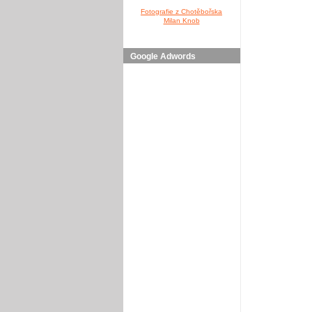
Fotografie z Chotěbořska
Milan Knob
Google Adwords