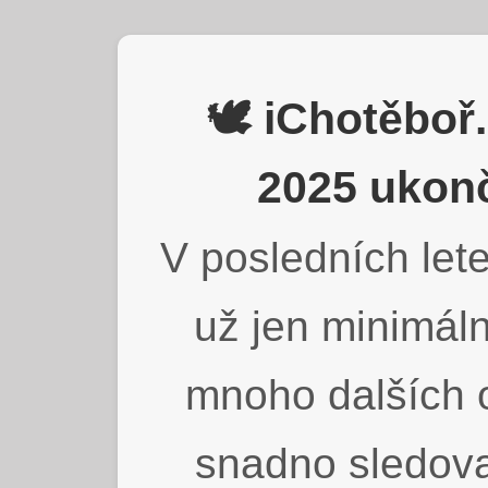
🕊️ iChotěbo
2025 ukonč
V posledních lete
už jen minimáln
mnoho dalších o
snadno sledova