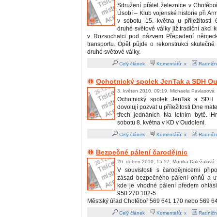
Sdružení přátel železnice v Chotěbo
Úsobí – Klub vojenské historie při A
v sobotu 15. května u příležitosti 
druhé světové války již tradiční akci 
v Rozsochatci pod názvem Přepadení němec
transportu. Opět půjde o rekonstrukci skutečné
druhé světové války.
Celý článek
Komentářů: x
Radničn
Ochotnický spolek JenTak a SDH O
3. květen 2010, 09:19, Michaela Pavlasová
Ochotnický spolek JenTak a SDH 
dovolují pozvat u příležitosti Dne mat
třech jednáních Na letním bytě. H
sobotu 8. května v KD v Oudoleni.
Celý článek
Komentářů: x
Radničn
Bezpečné pálení čarodějnic
26. duben 2010, 15:57, Monika Doležalová
V souvislosti s čarodějnicemi při
zásad bezpečného pálení ohňů a uv
kde je vhodné pálení předem ohlási
950 270 102-5
Městský úřad Chotěboř 569 641 170 nebo 569 6
Celý článek
Komentářů: x
Radničn