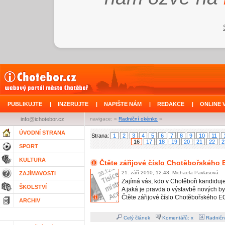
PUBLIKUJTE
|
INZERUJTE
|
NAPIŠTE NÁM
|
REDAKCE
|
ONLINE 
info@ichotebor.cz
navigace: »
Radniční okénko
»
ÚVODNÍ STRANA
Strana:
1
2
3
4
5
6
7
8
9
10
11
16
17
18
19
20
21
22
2
SPORT
KULTURA
Čtěte zářijové číslo Chotěbořského
21. září 2010, 12:43, Michaela Pavlasová
ZAJÍMAVOSTI
Zajímá vás, kdo v Chotěboři kandiduj
ŠKOLSTVÍ
A jaká je pravda o výstavbě nových 
Čtěte zářijové číslo Chotěbořského 
ARCHIV
Celý článek
Komentářů: x
Radničn