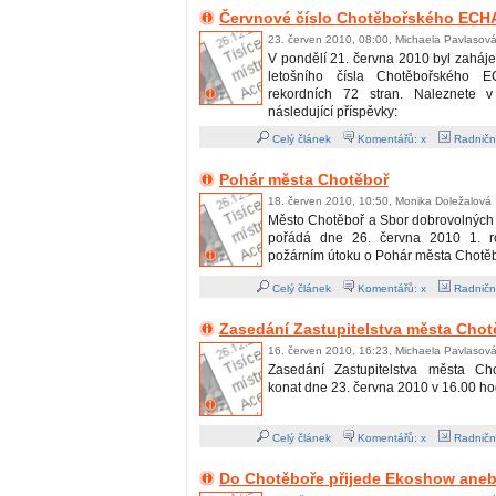
Červnové číslo Chotěbořského ECHA
23. červen 2010, 08:00, Michaela Pavlasov
V pondělí 21. června 2010 byl zaháj
letošního čísla Chotěbořského 
rekordních 72 stran. Naleznete 
následující příspěvky:
Celý článek
Komentářů: x
Radničn
Pohár města Chotěboř
18. červen 2010, 10:50, Monika Doležalová
Město Chotěboř a Sbor dobrovolných
pořádá dne 26. června 2010 1. r
požárním útoku o Pohár města Chotěb
Celý článek
Komentářů: x
Radničn
Zasedání Zastupitelstva města Chot
16. červen 2010, 16:23, Michaela Pavlasov
Zasedání Zastupitelstva města C
konat dne 23. června 2010 v 16.00 ho
Celý článek
Komentářů: x
Radničn
Do Chotěboře přijede Ekoshow aneb 