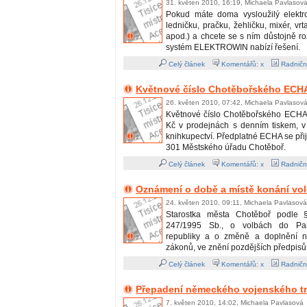
31. květen 2010, 16:19, Michaela Pavlasov
Pokud máte doma vysloužilý elektro
ledničku, pračku, žehličku, mixér, vrt
apod.) a chcete se s ním důstojně rozl
systém ELEKTROWIN nabízí řešení.
Celý článek
Komentářů: x
Radničn
Květnové číslo Chotěbořského ECHA
26. květen 2010, 07:42, Michaela Pavlasov
Květnové číslo Chotěbořského ECHA
Kč v prodejnách s denním tiskem, v 
knihkupectví. Předplatné ECHA se přijí
301 Městského úřadu Chotěboř.
Celý článek
Komentářů: x
Radničn
Oznámení o době a místě konání vo
24. květen 2010, 09:11, Michaela Pavlasová
Starostka města Chotěboř podle 
247/1995 Sb., o volbách do Pa
republiky a o změně a doplnění ně
zákonů, ve znění pozdějších předpis
Celý článek
Komentářů: x
Radničn
Přepadení německého vojenského t
7. květen 2010, 14:02, Michaela Pavlasová