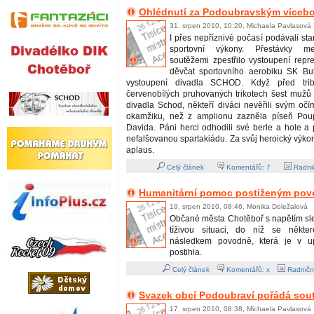
Ohlédnutí za Podoubravským víceb
31. srpen 2010, 10:20, Michaela Pavlasová
I přes nepříznivé počasí podávali star
sportovní výkony. Přestávky mez
soutěžemi zpestřilo vystoupení repr
děvčat sportovního aerobiku SK Bu
vystoupení divadla SCHOD. Když před tri
červenobílých pruhovaných trikotech šest mužů
divadla Schod, někteří diváci nevěřili svým oč
okamžiku, než z amplionu zazněla píseň Pou
Davida. Páni herci odhodili své berle a hole a
nefalšovanou spartakiádu. Za svůj heroický výkon
aplaus.
Celý článek
Komentářů:
7
Radnič
Humanitární pomoc postiženým pov
19. srpen 2010, 08:46, Monika Doležalová
Občané města Chotěboř s napětím sle
tíživou situaci, do níž se někte
následkem povodně, která je v u
postihla.
Celý článek
Komentářů: x
Radničn
Svazek obcí Podoubraví pořádá sout
17. srpen 2010, 08:38, Michaela Pavlasová