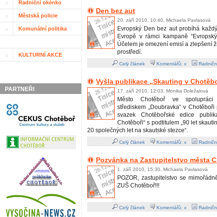
Radniční okénko
Den bez aut
Městská policie
20. září 2010, 10:40, Michaela Pavlasová
Evropský Den bez aut probíhá každý 
Komunální politika
Evropě v rámci kampaně “Evropský 
Účelem je omezení emisí a zlepšení ž
prostředí.
KULTURNÍ AKCE
Celý článek
Komentářů: x
Radničn
Vyšla publikace „Skauting v Chotěbo
PARTNEŘI
17. září 2010, 12:03, Monika Doležalová
Město Chotěboř ve spolupráci
střediskem „Doubravka“ v Chotěboři p
svazek Chotěbořské edice publik
Chotěboři“ s podtitulem „90 let skauti
20 společných let na skautské stezce“.
Celý článek
Komentářů: x
Radničn
Pozvánka na Zastupitelstvo města 
1. září 2010, 15:30, Michaela Pavlasová
POZOR, zastupitelstvo se mimořádn
ZUŠ Chotěboř!!!
Celý článek
Komentářů: x
Radničn