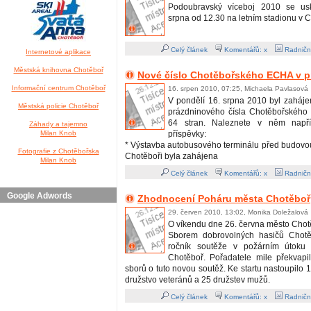
Podoubravský víceboj 2010 se us
srpna od 12.30 na letním stadionu v C
Celý článek
Komentářů: x
Radničn
Internetové aplikace
Městská knihovna Chotěboř
Nové číslo Chotěbořského ECHA v p
Informační centrum Chotěboř
16. srpen 2010, 07:25, Michaela Pavlasová
V pondělí 16. srpna 2010 byl zaháje
Městská policie Chotěboř
prázdninového čísla Chotěbořského
64 stran. Naleznete v něm napřík
Záhady a tajemno
Milan Knob
příspěvky:
* Výstavba autobusového terminálu před budovo
Fotografie z Chotěbořska
Chotěboři byla zahájena
Milan Knob
Celý článek
Komentářů: x
Radničn
Google Adwords
Zhodnocení Poháru města Chotěboř
29. červen 2010, 13:02, Monika Doležalová
O víkendu dne 26. června město Chot
Sborem dobrovolných hasičů Chotě
ročník soutěže v požárním útoku
Chotěboř. Pořadatele mile překvapi
sborů o tuto novou soutěž. Ke startu nastoupilo 1
družstvo veteránů a 25 družstev mužů.
Celý článek
Komentářů: x
Radničn