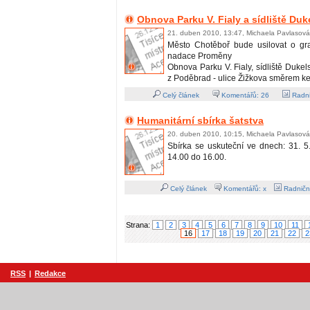
Obnova Parku V. Fialy a sídliště Duk
21. duben 2010, 13:47, Michaela Pavlasová
Město Chotěboř bude usilovat o gr
nadace Proměny
Obnova Parku V. Fialy, sídliště Dukel
z Poděbrad - ulice Žižkova směrem ke
Celý článek
Komentářů:
26
Radni
Humanitární sbírka šatstva
20. duben 2010, 10:15, Michaela Pavlasová
Sbírka se uskuteční ve dnech: 31. 5
14.00 do 16.00.
Celý článek
Komentářů: x
Radničn
Strana:
1
2
3
4
5
6
7
8
9
10
11
16
17
18
19
20
21
22
2
RSS
|
Redakce