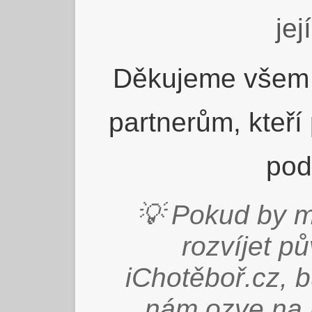
jej
Děkujeme všem 
partnerům, kteří
pod
💡 Pokud by m
rozvíjet p
iChotěboř.cz, 
nám ozve na