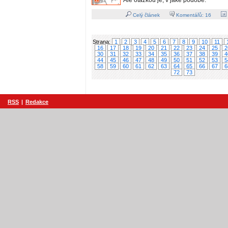
Ale otázkou je, v jaké podobě.
Celý článek
Komentářů:
16
Strana:
1
2
3
4
5
6
7
8
9
10
11
16
17
18
19
20
21
22
23
24
25
2
30
31
32
33
34
35
36
37
38
39
4
44
45
46
47
48
49
50
51
52
53
5
58
59
60
61
62
63
64
65
66
67
6
72
73
RSS
|
Redakce