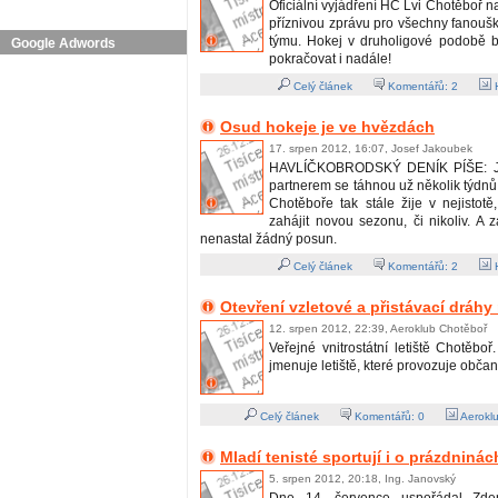
Oficiální vyjádření HC Lvi Chotěboř n
příznivou zprávu pro všechny fanouš
týmu. Hokej v druholigové podobě 
Google Adwords
pokračovat i nadále!
Celý článek
Komentářů:
2
H
Osud hokeje je ve hvězdách
17. srpen 2012, 16:07, Josef Jakoubek
HAVLÍČKOBRODSKÝ DENÍK PÍŠE: J
partnerem se táhnou už několik týdnů
Chotěboře tak stále žije v nejistot
zahájit novou sezonu, či nikoliv. A 
nenastal žádný posun.
Celý článek
Komentářů:
2
H
Otevření vzletové a přistávací dráhy n
12. srpen 2012, 22:39, Aeroklub Chotěboř
Veřejné vnitrostátní letiště Chotěbo
jmenuje letiště, které provozuje občan
Celý článek
Komentářů:
0
Aerokl
Mladí tenisté sportují i o prázdninác
5. srpen 2012, 20:18, Ing. Janovský