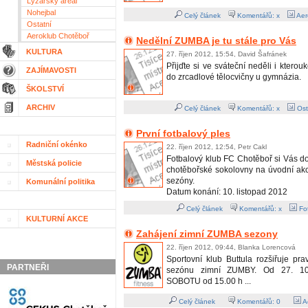
Lyžařský areál
Nohejbal
Celý článek
Komentářů: x
Aer
Ostatní
Aeroklub Chotěboř
Nedělní ZUMBA je tu stále pro Vás
KULTURA
27. říjen 2012, 15:54, David Šafránek
Přijďte si ve sváteční neděli i kterouko
ZAJÍMAVOSTI
do zrcadlové tělocvičny u gymnázia.
ŠKOLSTVÍ
ARCHIV
Celý článek
Komentářů: x
Ost
První fotbalový ples
Radniční okénko
22. říjen 2012, 12:54, Petr Cakl
Fotbalový klub FC Chotěboř si Vás d
Městská policie
chotěbořské sokolovny na úvodní akc
sezóny.
Komunální politika
Datum konání: 10. listopad 2012
Celý článek
Komentářů: x
Fot
KULTURNÍ AKCE
Zahájení zimní ZUMBA sezony
22. říjen 2012, 09:44, Blanka Lorencová
Sportovní klub Buttula rozšiřuje pr
PARTNEŘI
sezónu zimní ZUMBY. Od 27. 10
SOBOTU od 15.00 h ...
Celý článek
Komentářů:
0
A