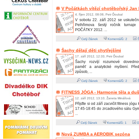
V Počátkách vítězí chotěbořský Jan 
4. říjen 2012, 08:08, Petr Ďoubal
V sobotu 22. září 2012 se uskutečn
Pelhřimova šestý ročník turnaje
POČÁTKY 2012. ...
Celý článek
Komentářů:
2
Š
Šachy dělají děti chytřejšími
17. září 2012, 12:33, Petr Ďoubal
Šachy rozvíjí rozumové dovednost
paměť a analytické myšlení. Před
způsob, ...
Celý článek
Komentářů:
2
Š
FITNESS JÓGA - Harmonie těla a du
12. září 2012, 13:10, Žaneta Minářová
Přijďte si od září zacvičit fitness jóg
17:45-18:45 do zrcadlového sálu Gy
...
Celý článek
Komentářů:
1
O
Nová ZUMBA a AEROBIK sezóna