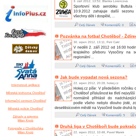
3. září 2012, 13:52, Blanka Lorencová
Sportovní klub aerobiku Buttula
10.9.2012 zahajuje další sezonu
všechny děti i dospělé, ...
Celý článek
Komentářů:
0
A
Pozvánka na fotbal Chotěboř - Ždírec
30. srpen 2012, 13:11, Petr Cakl
V neděli 2. září 2012 od 16:00 hodi
krajského přeboru Vysočiny na s
regionální ...
Celý článek
Komentářů:
4
F
Jak bude vypadat nová sezona?
22. srpen 2012, 20:28, hokej.cz
Internetové aplikace
Hokej.cz píše: V předešlém ročníku d
Městská knihovna Chotěboř
Chotěboř příslušnost ke třetí nejvyšší
normálně přihlásil do nadcházejíc
Informační centrum Chotěboř
podle všeho nebylo dlouho jisté, 
desetitisícovém městě na Vysočině bude druhá lig
Městská policie Chotěboř
Celý článek
Komentářů:
5
H
Záhady a tajemno
Milan Knob
Druhá liga v Chotěboři bude pokrač
Fotografie z Chotěbořska
Milan Knob
22. srpen 2012, 10:48, Pavel Marek