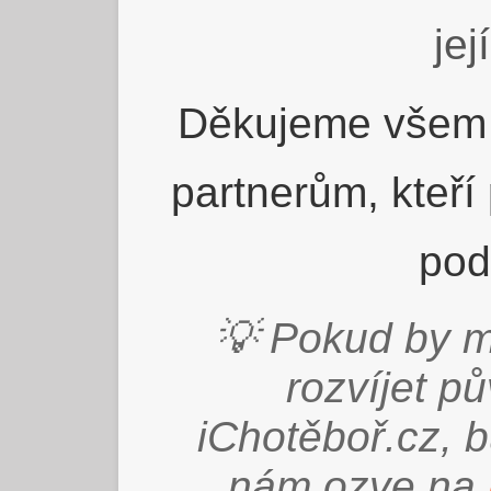
jej
Děkujeme všem 
partnerům, kteří
pod
💡 Pokud by m
rozvíjet p
iChotěboř.cz, 
nám ozve na