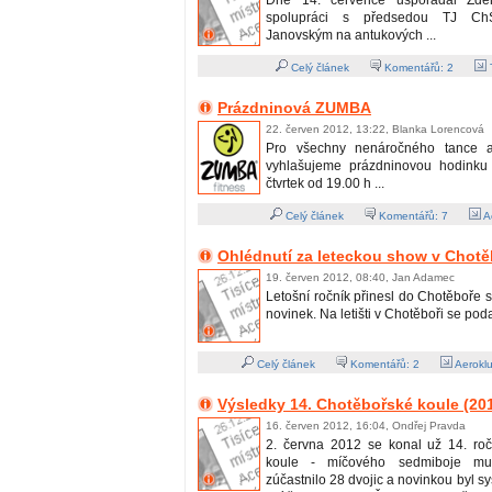
Dne 14. července uspořádal Zd
spolupráci s předsedou TJ Ch
Janovským na antukových ...
Celý článek
Komentářů:
2
T
Prázdninová ZUMBA
22. červen 2012, 13:22, Blanka Lorencová
Pro všechny nenáročného tance a
vyhlašujeme prázdninovou hodink
čtvrtek od 19.00 h ...
Celý článek
Komentářů:
7
A
Ohlédnutí za leteckou show v Chotě
19. červen 2012, 08:40, Jan Adamec
Letošní ročník přinesl do Chotěboře
novinek. Na letišti v Chotěboři se podař
Celý článek
Komentářů:
2
Aerokl
Výsledky 14. Chotěbořské koule (20
16. červen 2012, 16:04, Ondřej Pravda
2. června 2012 se konal už 14. ro
koule - míčového sedmiboje mu
zúčastnilo 28 dvojic a novinkou byl sy