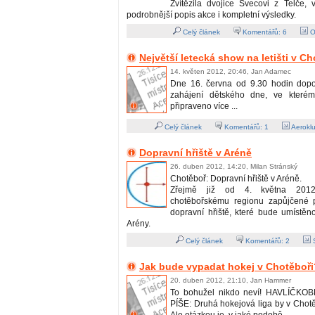
Zvítězila dvojice Švecovi z Telče, 
podrobnější popis akce i kompletní výsledky.
Celý článek
Komentářů:
6
O
Největší letecká show na letišti v Ch
14. květen 2012, 20:46, Jan Adamec
Dne 16. června od 9.30 hodin dop
zahájení dětského dne, ve které
připraveno více ...
Celý článek
Komentářů:
1
Aerokl
Dopravní hřiště v Aréně
26. duben 2012, 14:20, Milan Stránský
Chotěboř: Dopravní hřiště v Aréně.
Zřejmě již od 4. května 2012
chotěbořskému regionu zapůjčené 
dopravní hřiště, které bude umístěn
Arény.
Celý článek
Komentářů:
2
S
Jak bude vypadat hokej v Chotěboři
20. duben 2012, 21:10, Jan Hammer
To bohužel nikdo neví! HAVLÍČK
PÍŠE: Druhá hokejová liga by v Chotě