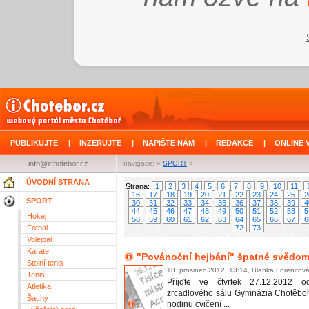
PUBLIKUJTE
|
INZERUJTE
|
NAPIŠTE NÁM
|
REDAKCE
|
ONLINE 
info@ichotebor.cz
navigace: »
SPORT
»
ÚVODNÍ STRANA
Strana:
1
2
3
4
5
6
7
8
9
10
11
16
17
18
19
20
21
22
23
24
25
2
SPORT
30
31
32
33
34
35
36
37
38
39
4
44
45
46
47
48
49
50
51
52
53
5
Hokej
58
59
60
61
62
63
64
65
66
67
6
Fotbal
72
73
Volejbal
Karate
"Povánoční hejbání" špatné svědom
Stolní tenis
18. prosinec 2012, 13:14, Blanka Lorencov
Tenis
Příjďte ve čtvrtek 27.12.2012
Atletika
zrcadlového sálu Gymnázia Chotěbo
Šachy
hodinu cvičení ...