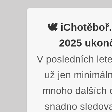
🕊️ iChotěbo
2025 ukonč
V posledních lete
už jen minimáln
mnoho dalších o
snadno sledova