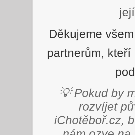
jej
Děkujeme všem 
partnerům, kteří
pod
💡 Pokud by m
rozvíjet p
iChotěboř.cz, 
nám ozve na