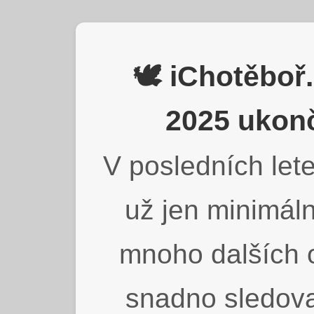
🕊️ iChotěbo
2025 ukonč
V posledních lete
už jen minimáln
mnoho dalších o
snadno sledova