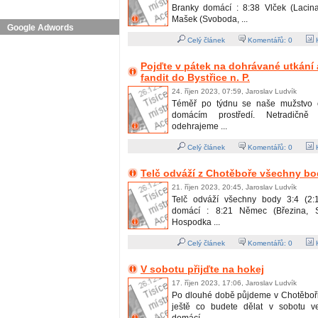
Branky domácí : 8:38 Vlček (Lacin
Mašek (Svoboda, ...
Google Adwords
Celý článek
Komentářů:
0
H
Pojďte v pátek na dohrávané utkání 
fandit do Bystřice n. P.
24. říjen 2023, 07:59, Jaroslav Ludvík
Téměř po týdnu se naše mužstvo o
domácím prostředí. Netradičně
odehrajeme ...
Celý článek
Komentářů:
0
H
Telč odváží z Chotěboře všechny b
21. říjen 2023, 20:45, Jaroslav Ludvík
Telč odváží všechny body 3:4 (2:1
domácí : 8:21 Němec (Březina, S
Hospodka ...
Celý článek
Komentářů:
0
H
V sobotu přijďte na hokej
17. říjen 2023, 17:06, Jaroslav Ludvík
Po dlouhé době půjdeme v Chotěboři
ještě co budete dělat v sobotu ve