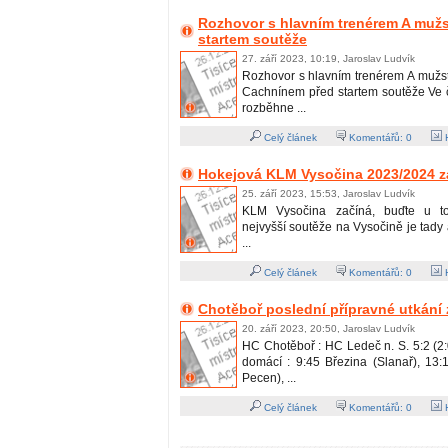
Rozhovor s hlavním trenérem A mužs
startem soutěže
27. září 2023, 10:19, Jaroslav Ludvík
Rozhovor s hlavním trenérem A mužs
Cachnínem před startem soutěže Ve č
rozběhne ...
Celý článek
Komentářů:
0
H
Hokejová KLM Vysočina 2023/2024 z
25. září 2023, 15:53, Jaroslav Ludvík
KLM Vysočina začíná, buďte u to
nejvyšší soutěže na Vysočině je tady a
...
Celý článek
Komentářů:
0
H
Chotěboř poslední přípravné utkání 
20. září 2023, 20:50, Jaroslav Ludvík
HC Chotěboř : HC Ledeč n. S. 5:2 (2:
domácí : 9:45 Březina (Slanař), 13:
Pecen), ...
Celý článek
Komentářů:
0
H