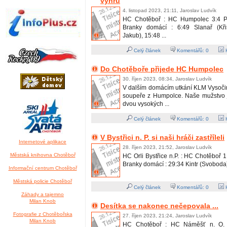
výhru
4. listopad 2023, 21:11, Jaroslav Ludvík
HC Chotěboř : HC Humpolec 3:4 P (
Branky domácí : 6:49 Slanař (Kř
Jakub), 15:48 ...
Celý článek
Komentářů:
0
H
Do Chotěboře přijede HC Humpolec
30. říjen 2023, 08:34, Jaroslav Ludvík
V dalším domácím utkání KLM Vysoči
soupeře z Humpolce. Naše mužstvo 
dvou vysokých ...
Celý článek
Komentářů:
0
H
V Bystřici n. P. si naši hráči zastříleli
Internetové aplikace
28. říjen 2023, 21:52, Jaroslav Ludvík
Městská knihovna Chotěboř
HC Orli Bystřice n.P. : HC Chotěboř 1:
Branky domácí : 29:34 Kintr (Svoboda)
Informační centrum Chotěboř
Městská policie Chotěboř
Celý článek
Komentářů:
0
H
Záhady a tajemno
Milan Knob
Desítka se nakonec nečepovala ...
Fotografie z Chotěbořska
27. říjen 2023, 21:24, Jaroslav Ludvík
Milan Knob
HC Chotěboř : HC Náměšť n. O. 9: