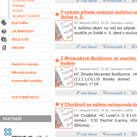
Lyžařský areál
Celý článek
Komentářů:
0
H
Nohejbal
Ostatní
V sobotu přijede vedoucí mužstvo s
Aeroklub Chotěboř
Světlé n. S.
KULTURA
20. listopad 2023, 15:23, Jaroslav Ludvík
K dalšímu utkání na náš led přijede
ZAJÍMAVOSTI
soutěže ze Světlé n. S., které v souča
ŠKOLSTVÍ
Celý článek
Komentářů:
0
H
ARCHIV
Z Moravských Budějovic se vracíme 
bodem
Radniční okénko
18. listopad 2023, 21:29, Jaroslav Ludvík
Městská policie
HC Žihadla Moravské Budějovice : H
(2:2,1:1,0:0,1:0) Branky domácí :
Komunální politika
(Trojan), 17:09 ...
Celý článek
Komentářů:
0
H
KULTURNÍ AKCE
V Chotěboři se málem nečepovala des
17. listopad 2023, 19:44, Jaroslav Ludvík
HC Chotěboř : HC Ledeč n. S. 9:1 (4:
PARTNEŘI
domácí : 5:52 Pejchal (Lacina, Vlč
(Březina), ...
Celý článek
Komentářů:
0
H