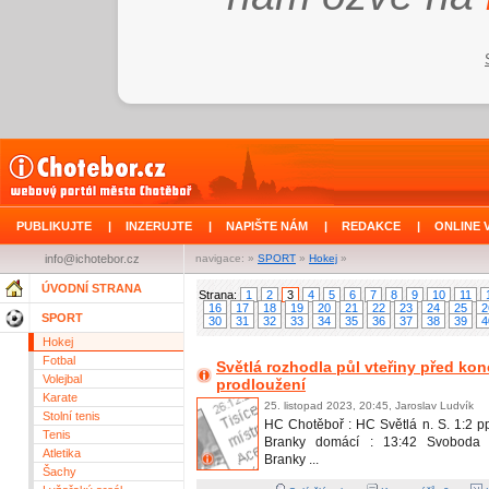
PUBLIKUJTE
|
INZERUJTE
|
NAPIŠTE NÁM
|
REDAKCE
|
ONLINE 
info@ichotebor.cz
navigace: »
SPORT
»
Hokej
»
ÚVODNÍ STRANA
Strana:
1
2
3
4
5
6
7
8
9
10
11
16
17
18
19
20
21
22
23
24
25
2
SPORT
30
31
32
33
34
35
36
37
38
39
4
Hokej
Fotbal
Světlá rozhodla půl vteřiny před ko
Volejbal
prodloužení
Karate
25. listopad 2023, 20:45, Jaroslav Ludvík
Stolní tenis
HC Chotěboř : HC Světlá n. S. 1:2 pp 
Tenis
Branky domácí : 13:42 Svoboda 
Atletika
Branky ...
Šachy