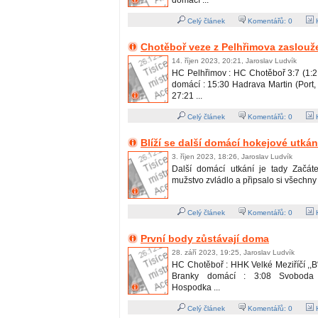
domácí ...
Celý článek
Komentářů:
0
H
Chotěboř veze z Pelhřimova zaslou
14. říjen 2023, 20:21, Jaroslav Ludvík
HC Pelhřimov : HC Chotěboř 3:7 (1:2,
domácí : 15:30 Hadrava Martin (Port
27:21 ...
Celý článek
Komentářů:
0
H
Blíží se další domácí hokejové utkán
3. říjen 2023, 18:26, Jaroslav Ludvík
Další domácí utkání je tady Začát
mužstvo zvládlo a připsalo si všechny 
Celý článek
Komentářů:
0
H
První body zůstávají doma
28. září 2023, 19:25, Jaroslav Ludvík
HC Chotěboř : HHK Velké Meziříčí ,,B“ 
Branky domácí : 3:08 Svoboda (
Hospodka ...
Celý článek
Komentářů:
0
H