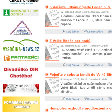
K dalšímu utkání přijede Ledeč n. S.
12. listopad 2023, 17:09, Jaroslav Ludvík
K dalšímu domácímu utkání k nám z
mužstvo z Ledče n. S., které není
případě ...
Celý článek
Komentářů:
0
H
Z Velké Bíteše bez bodů
11. listopad 2023, 22:47, Jaroslav Ludvík
HC Spartak Velká Bíteš : HC Chotěboř 4
Branky domácí : 2:31 Jarolím (Čoup
Petrčka ...
Celý článek
Komentářů:
0
H
Pojeďte v sobotu fandit do Velké Bí
6. listopad 2023, 19:16, Jaroslav Ludvík
V dalším utkání se naše mužstvo pře
Velké Bíteši, kde změří síly s mí
Minulý ...
Celý článek
Komentářů:
0
H
Humpolec rozhodl v prodloužení a od