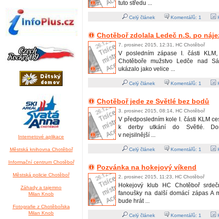
tuto středu ...
Celý článek
Komentářů:
1
H
Chotěboř zdolala Ledeč n.S. po náj
7. prosinec 2015, 12:31, HC Chotěboř
V posledním zápase I. části KLM, 
Chotěboře mužstvo Ledče nad Sáz
ukázalo jako velice ...
Celý článek
Komentářů:
1
H
Chotěboř jede ze Světlé bez bodů
3. prosinec 2015, 08:14, HC Chotěboř
V předposledním kole I. části KLM c
k derby utkání do Světlé. Dom
v nejsilnější ...
Internetové aplikace
Městská knihovna Chotěboř
Celý článek
Komentářů:
1
H
Informační centrum Chotěboř
Pozvánka na hokejový víkend
Městská policie Chotěboř
2. prosinec 2015, 11:23, HC Chotěboř
Hokejový klub HC Chotěboř srdeč
Záhady a tajemno
fanoušky na další domácí zápas A m
Milan Knob
bude hrát ...
Fotografie z Chotěbořska
Milan Knob
Celý článek
Komentářů:
1
H