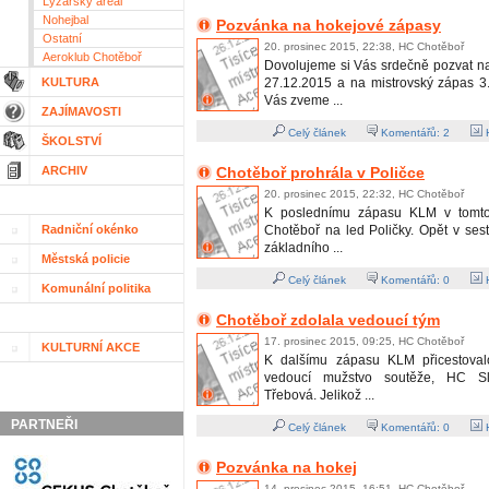
Lyžařský areál
Nohejbal
Pozvánka na hokejové zápasy
Ostatní
20. prosinec 2015, 22:38, HC Chotěboř
Aeroklub Chotěboř
Dovolujeme si Vás srdečně pozvat na
KULTURA
27.12.2015 a na mistrovský zápas 3
Vás zveme ...
ZAJÍMAVOSTI
Celý článek
Komentářů:
2
H
ŠKOLSTVÍ
ARCHIV
Chotěboř prohrála v Poličce
20. prosinec 2015, 22:32, HC Chotěboř
K poslednímu zápasu KLM v tomto
Radniční okénko
Chotěboř na led Poličky. Opět v ses
základního ...
Městská policie
Celý článek
Komentářů:
0
H
Komunální politika
Chotěboř zdolala vedoucí tým
17. prosinec 2015, 09:25, HC Chotěboř
KULTURNÍ AKCE
K dalšímu zápasu KLM přicestova
vedoucí mužstvo soutěže, HC S
Třebová. Jelikož ...
PARTNEŘI
Celý článek
Komentářů:
0
H
Pozvánka na hokej
14. prosinec 2015, 16:51, HC Chotěboř