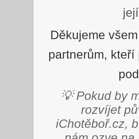
jej
Děkujeme všem 
partnerům, kteří
pod
💡 Pokud by m
rozvíjet p
iChotěboř.cz, 
nám ozve na