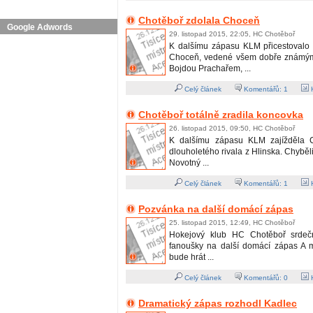
Chotěboř zdolala Choceň
Google Adwords
29. listopad 2015, 22:05, HC Chotěboř
K dalšímu zápasu KLM přicestovalo
Choceň, vedené všem dobře známým
Bojdou Prachařem, ...
Celý článek
Komentářů:
1
H
Chotěboř totálně zradila koncovka
26. listopad 2015, 09:50, HC Chotěboř
K dalšímu zápasu KLM zajížděla 
dlouholetého rivala z Hlinska. Chyběli
Novotný ...
Celý článek
Komentářů:
1
H
Pozvánka na další domácí zápas
25. listopad 2015, 12:49, HC Chotěboř
Hokejový klub HC Chotěboř srdeč
fanoušky na další domácí zápas A m
bude hrát ...
Celý článek
Komentářů:
0
H
Dramatický zápas rozhodl Kadlec