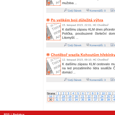
mužstva ...
Celý článek
Komentářů:
0
H
Po velikém boji důležitá výhra
15. listopad 2015, 22:01, HC Chotěboř
K dalšímu zápasu KLM dnes přicest
Polička, povzbuzené čtvrteční do
Litomyšlí. ...
Celý článek
Komentářů:
1
H
Chotěboř srazila Kohoutům hřebínk
12. listopad 2015, 09:10, HC Chotěboř
K dalšímu zápasu KLM cestovalo mu
na led prozatímního lídra soutěže
domácí ...
Celý článek
Komentářů:
3
H
Strana:
1
2
3
4
5
6
7
8
9
10
11
16
17
18
19
20
21
22
23
24
25
2
30
31
32
33
34
35
36
37
38
39
4
RSS
|
Redakce