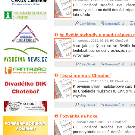
HC Chotěboř srdečně zve všech
partnery klubu na další domácí zápas, 
tuto středu ...
Celý článek
Komentářů:
2
H
Ve Světlé rozhodly o osudu zápasu 
14. prosinec 2015, 09:19, HC Chotěboř
Více jak po týdnu se ve Světlé hr
tentokrát bez emocí v ochozech ani 
vyrovnaný ...
Celý článek
Komentářů:
0
H
Těsná prohra s Chrudimí
10. prosinec 2015, 10:31, HC Chotěboř
K prvnímu utkání nadstavbové části 
do Chotěboře mužstvo HC Chrudim. 
chyběla ...
Celý článek
Komentářů:
0
H
Pozvánka na hokej
7. prosinec 2015, 20:22, HC Chotěboř
HC Chotěboř srdečně zve všech
partnery klubu na další domácí zápas, 