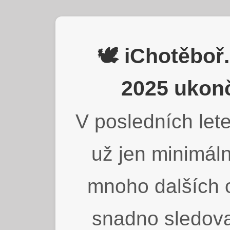
🕊️ iChotěbo
2025 ukonč
V posledních lete
už jen minimáln
mnoho dalších o
snadno sledova