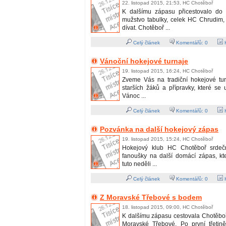
22. listopad 2015, 21:53, HC Chotěboř
K dalšímu zápasu přicestovalo do 
mužstvo tabulky, celek HC Chrudim,
dívat. Chotěboř ...
Celý článek
Komentářů:
0
H
Vánoční hokejové turnaje
19. listopad 2015, 16:24, HC Chotěboř
Zveme Vás na tradiční hokejové tu
starších žáků a přípravky, které se
Vánoc ...
Celý článek
Komentářů:
0
H
Pozvánka na další hokejový zápas
19. listopad 2015, 15:24, HC Chotěboř
Hokejový klub HC Chotěboř srdeč
fanoušky na další domácí zápas, kt
tuto neděli ...
Celý článek
Komentářů:
0
H
Z Moravské Třebové s bodem
18. listopad 2015, 09:00, HC Chotěboř
K dalšímu zápasu cestovala Chotěboř
Moravské Třebové. Po první třetin