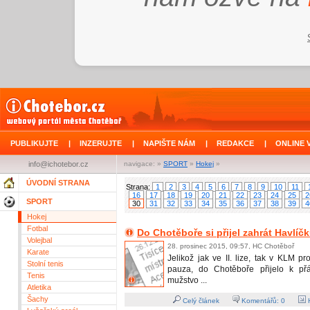
PUBLIKUJTE
|
INZERUJTE
|
NAPIŠTE NÁM
|
REDAKCE
|
ONLINE 
info@ichotebor.cz
navigace: »
SPORT
»
Hokej
»
ÚVODNÍ STRANA
Strana:
1
2
3
4
5
6
7
8
9
10
11
16
17
18
19
20
21
22
23
24
25
2
SPORT
30
31
32
33
34
35
36
37
38
39
4
Hokej
Fotbal
Do Chotěboře si přijel zahrát Havlíč
Volejbal
28. prosinec 2015, 09:57, HC Chotěboř
Karate
Jelikož jak ve II. lize, tak v KLM pr
Stolní tenis
pauza, do Chotěboře přijelo k přá
Tenis
mužstvo ...
Atletika
Šachy
Celý článek
Komentářů:
0
H