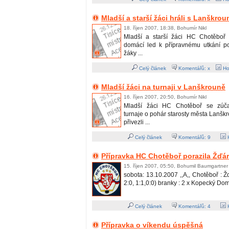
Mladší a starší žáci hráli s Lanškro
18. říjen 2007, 18:38, Bohumír Nikl
Mladší a starší žáci HC Chotěboř 
domácí led k přípravnému utkání poz
žáky ...
Celý článek
Komentářů: x
Ho
Mladší žáci na turnaji v Lanškrouně
16. říjen 2007, 20:50, Bohumír Nikl
Mladší žáci HC Chotěboř se zúčas
turnaje o pohár starosty města Lanškro
přivezli ...
Celý článek
Komentářů:
9
H
Přípravka HC Chotěboř porazila Žďár
15. říjen 2007, 05:50, Bohumil Baumgartner
sobota: 13.10.2007 ,,A,, Chotěboř : Žď
2:0, 1:1,0:0) branky : 2 x Kopecký Domin
Celý článek
Komentářů:
4
H
Přípravka o víkendu úspěšná