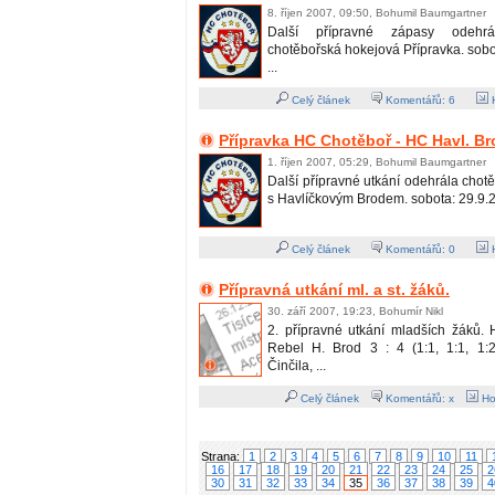
8. říjen 2007, 09:50, Bohumil Baumgartner
Další přípravné zápasy odehr
chotěbořská hokejová Přípravka. sobo
...
Celý článek
Komentářů:
6
H
Přípravka HC Chotěboř - HC Havl. Br
1. říjen 2007, 05:29, Bohumil Baumgartner
Další přípravné utkání odehrála chot
s Havlíčkovým Brodem. sobota: 29.9.20
Celý článek
Komentářů:
0
H
Přípravná utkání ml. a st. žáků.
30. září 2007, 19:23, Bohumír Nikl
2. přípravné utkání mladších žáků
Rebel H. Brod 3 : 4 (1:1, 1:1, 1:2
Činčila, ...
Celý článek
Komentářů: x
Ho
Strana:
1
2
3
4
5
6
7
8
9
10
11
16
17
18
19
20
21
22
23
24
25
2
30
31
32
33
34
35
36
37
38
39
4