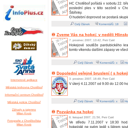
HC Chotěboř pořádá v sobotu 22. bř
poslední ples v této sezóně v Chot
Šibřinky.
O hudební doprovod se postará skup
Celý článek
Komentářů:
18
Zveme Vás na hokej: v neděli Hlinsk
7. prosinec 2007, 13:42, Petr Cakl
Hokejové soutěže pardubického kra
tomto víkendu dalšími zápasy ve všech
Celý článek
Komentářů: x
Ho
Dopolední veřejné bruslení ( s hoke
3. prosinec 2007, 16:49, Petr Cakl
Internetové aplikace
V úterý 4.11.2007 od 9.00 do 12.00 ho
Městská knihovna Chotěboř
Informační centrum Chotěboř
Celý článek
Komentářů: x
Ho
Městská policie Chotěboř
Záhady a tajemno
Pozvánka na hokej
Milan Knob
6. listopad 2007, 21:56, Petr Cakl
Fotografie z Chotěbořska
Ve středu 7.11.2007 v 18:30 hod.
Milan Knob
hokejisté ne svém ledě s lídrem so