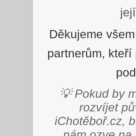
jej
Děkujeme všem 
partnerům, kteří
pod
💡 Pokud by m
rozvíjet p
iChotěboř.cz, 
nám ozve na