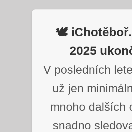
🕊️ iChotěbo
2025 ukonč
V posledních lete
už jen minimáln
mnoho dalších o
snadno sledova