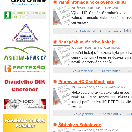
Valná hromada hokejového klubu
20. červen 2008, 13:09, Petr Cakl
Výbor HC Chotěboř svolává v soula
valnou hromadu klubu, která se usku
července v ...
Celý článek
Komentářů: x
Ho
Neúspěch mužského hokeje
5. duben 2008, 11:48, Pavel Marek
Letošní hokejová sezona byla pro di
čem vidí příčiny trenér se dozvíte v n
havlíčkobrodského deníku.
Celý článek
Komentářů:
50
Přípravka HC Chotěboř jede
25. březen 2008, 20:14, Karel Petržílek
Hokejová přípravka zakončila úspěšn
když se jí tuto sobotu 22. března
turnaji pořádaném HC REBEL Havlíčk
zvítězit..
Celý článek
Komentářů:
7
H
Šibřinky v Sokolovně
13. březen 2008, 07:32, Petr Cakl