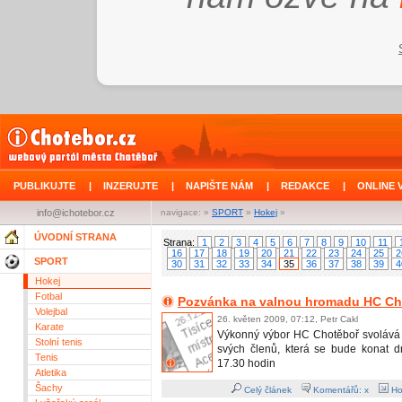
PUBLIKUJTE
|
INZERUJTE
|
NAPIŠTE NÁM
|
REDAKCE
|
ONLINE 
info@ichotebor.cz
navigace: »
SPORT
»
Hokej
»
ÚVODNÍ STRANA
Strana:
1
2
3
4
5
6
7
8
9
10
11
16
17
18
19
20
21
22
23
24
25
2
SPORT
30
31
32
33
34
35
36
37
38
39
4
Hokej
Fotbal
Pozvánka na valnou hromadu HC Ch
Volejbal
26. květen 2009, 07:12, Petr Cakl
Karate
Výkonný výbor HC Chotěboř svolává
Stolní tenis
svých členů, která se bude konat 
Tenis
17.30 hodin
Atletika
Šachy
Celý článek
Komentářů: x
Ho