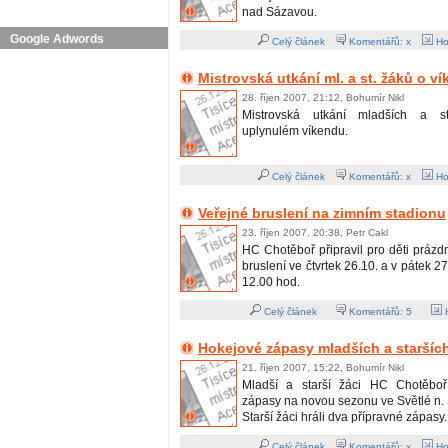
nad Sázavou.
Google Adwords
Celý článek
Komentářů: x
Ho
Mistrovská utkání ml. a st. žáků o v
28. říjen 2007, 21:12, Bohumír Nikl
Mistrovská utkání mladších a s
uplynulém víkendu.
Celý článek
Komentářů: x
Ho
Veřejné bruslení na zimním stadionu
23. říjen 2007, 20:38, Petr Cakl
HC Chotěboř připravil pro děti práz
bruslení ve čtvrtek 26.10. a v pátek 2
12.00 hod.
Celý článek
Komentářů:
5
H
Hokejové zápasy mladších a staršíc
21. říjen 2007, 15:22, Bohumír Nikl
Mladší a starší žáci HC Chotěboř 
zápasy na novou sezonu ve Světlé n. 
Starší žáci hráli dva přípravné zápasy.
Celý článek
Komentářů: x
Ho