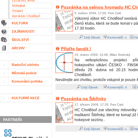
Lyžařský areál
Nohejbal
Pozvánka na valnou hromadu HC Ch
Ostatní
5. květen 2009, 17:00, Petr Cakl
Aeroklub Chotěboř
Výkonný výbor HC Chotěboř svolává
KULTURA
členů klubu, která se bude konat v p
17.30 hodin.
ZAJÍMAVOSTI
Celý článek
Komentářů: x
Ho
ŠKOLSTVÍ
ARCHIV
Přijďte fandit !
23. duben 2009, 14:48, Milan Stránský
Na velkoplošnou projekci př
Radniční okénko
hokejového utkání ČESKO - FINSK
středu 29. dubna od 20.15 hodin
Městská policie
Chotěboři.
Neváhejte ani chvilku, protože vstupné je pouze 4
Komunální politika
Celý článek
Komentářů:
4
H
KULTURNÍ AKCE
Pozvánka na Šibřinky
17. březen 2009, 17:35, Petr Cakl
HC Chotěboř zve všechny milovníky
maškarní Šibřinky, které se konají již
PARTNEŘI
hokejové sezóny...
Celý článek
Komentářů: x
Ho