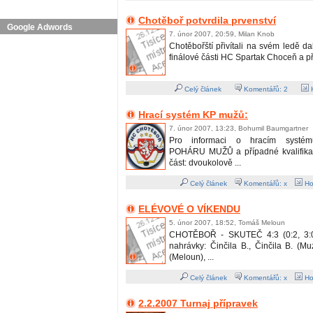
Chotěboř potvrdila prvenství
Google Adwords
7. únor 2007, 20:59, Milan Knob
Chotěbořští přivítali na svém ledě d
finálové části HC Spartak Choceň a pře
Celý článek
Komentářů:
2
H
Hrací systém KP mužů:
7. únor 2007, 13:23, Bohumil Baumgartner
Pro informaci o hracím syst
POHÁRU MUŽŮ a případné kvalifikace
část: dvoukolově ...
Celý článek
Komentářů: x
Ho
ELÉVOVÉ O VÍKENDU
5. únor 2007, 18:52, Tomáš Meloun
CHOTĚBOŘ - SKUTEČ 4:3 (0:2, 3:0
nahrávky: Činčila B., Činčila B. (Muz
(Meloun), ...
Celý článek
Komentářů: x
Ho
2.2.2007 Turnaj přípravek