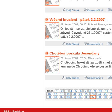
Celý článek
Komentářů:
0
H
Večerní bruslení - pátek 2.2.2007
29. leden 2007, 06:25, Bohumil Baumgartne
Omlouvám se za chybné datum pro v
/původně uvedené 26.1.2007/, správn
pátek 2.2.2007 ...
Celý článek
Komentářů:
1
H
Chotěboř porazila Jesenčany
28. leden 2007, 07:24, Milan Knob
Chotěbořští hokejisté zajížděli v net
termínu do Chrudimi, kde se postavili
Celý článek
Komentářů:
6
H
Strana:
1
2
3
4
5
6
7
8
9
10
11
16
17
18
19
20
21
22
23
24
25
2
30
31
32
33
34
35
36
37
38
39
4
RSS
|
Redakce