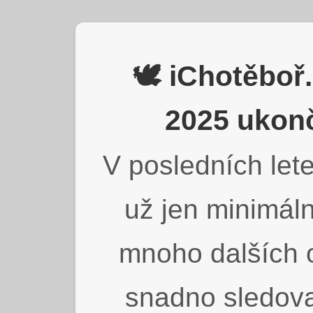
🕊️ iChotěbo
2025 ukonč
V posledních lete
už jen minimáln
mnoho dalších o
snadno sledova