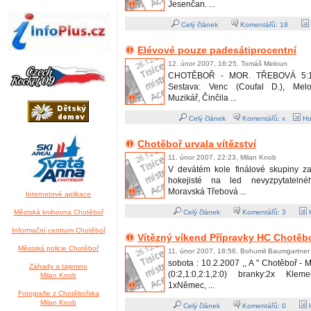
Jesenčan. ...
Celý článek
Komentářů:
18
Elévové pouze padesátiprocentní
12. únor 2007, 16:25, Tomáš Meloun
CHOTĚBOŘ - MOR. TŘEBOVÁ 5:1 (
Sestava: Venc (Coufal D.), Melo
Muzikář, Činčila ...
Celý článek
Komentářů: x
Ho
Chotěboř urvala vítězství
11. únor 2007, 22:23, Milan Knob
V devátém kole finálové skupiny zav
hokejisté na led nevyzpytatel
Moravská Třebová ...
Internetové aplikace
Městská knihovna Chotěboř
Celý článek
Komentářů:
3
H
Informační centrum Chotěboř
Vítězný víkend Přípravky HC Chotěb
Městská policie Chotěboř
11. únor 2007, 18:56, Bohumil Baumgartner
sobota : 10.2.2007 ,, A " Chotěboř - M
Záhady a tajemno
(0:2,1:0,2:1,2:0) branky:2x Kle
Milan Knob
1xNěmec, ...
Fotografie z Chotěbořska
Milan Knob
Celý článek
Komentářů:
0
H