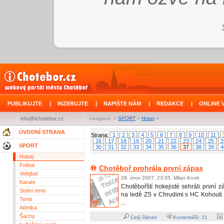
PUBLIKUJTE
|
INZERUJTE
|
NAPIŠTE NÁM
|
REDAKCE
|
ONLINE 
info@ichotebor.cz
navigace: »
SPORT
»
Hokej
»
ÚVODNÍ STRANA
Strana:
1
2
3
4
5
6
7
8
9
10
11
16
17
18
19
20
21
22
23
24
25
2
SPORT
30
31
32
33
34
35
36
37
38
39
4
Hokej
Fotbal
Chotěboř prohrála první zápas
Volejbal
28. únor 2007, 23:05, Milan Knob
Karate
Chotěbořští hokejisté sehráli první zá
Stolní tenis
na ledě ZS v Chrudimi s HC Kohouti
Tenis
...
Atletika
Šachy
Celý článek
Komentářů:
21