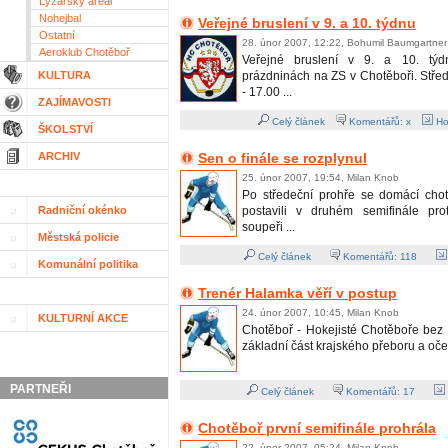
Lyžařský areál
Nohejbal
Veřejné bruslení v 9. a 10. týdnu
Ostatní
28. únor 2007, 12:22, Bohumil Baumgartner
Aeroklub Chotěboř
Veřejné bruslení v 9. a 10. týd
KULTURA
prázdninách na ZS v Chotěboři. Střed
- 17.00 ...
ZAJÍMAVOSTI
Celý článek
Komentářů: x
Ho
ŠKOLSTVÍ
ARCHIV
Sen o finále se rozplynul
25. únor 2007, 19:54, Milan Knob
Po středeční prohře se domácí chotě
Radniční okénko
postavili v druhém semifinále pro
soupeři ...
Městská policie
Celý článek
Komentářů:
118
Komunální politika
Trenér Halamka věří v postup
24. únor 2007, 10:45, Milan Knob
KULTURNÍ AKCE
Chotěboř - Hokejisté Chotěboře bez 
základní část krajského přeboru a očeká
PARTNEŘI
Celý článek
Komentářů:
17
Chotěboř první semifinále prohrála
22. únor 2007, 05:24, Milan Knob