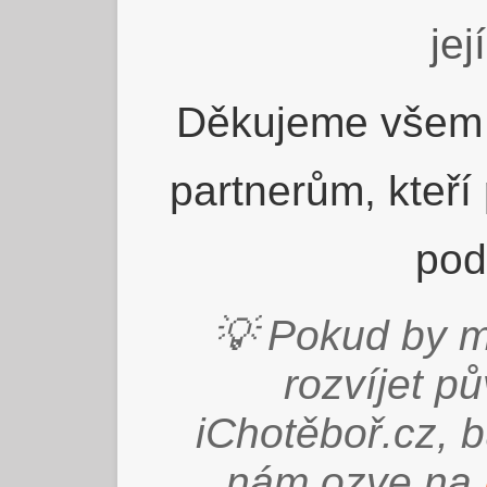
jej
Děkujeme všem 
partnerům, kteří
pod
💡 Pokud by m
rozvíjet p
iChotěboř.cz, 
nám ozve na