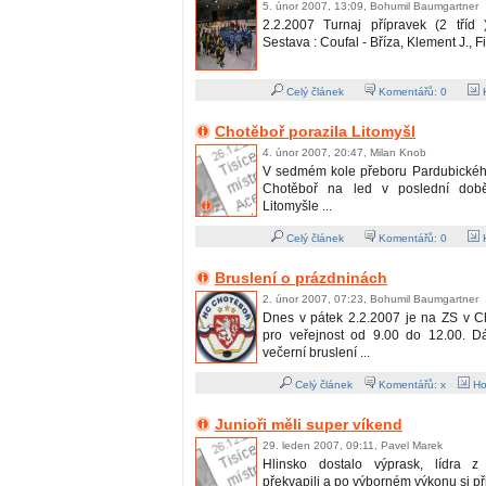
5. únor 2007, 13:09, Bohumil Baumgartner
2.2.2007 Turnaj přípravek (2 tříd
Sestava : Coufal - Bříza, Klement J., Fiše
Celý článek
Komentářů:
0
H
Chotěboř porazila Litomyšl
4. únor 2007, 20:47, Milan Knob
V sedmém kole přeboru Pardubického
Chotěboř na led v poslední době
Litomyšle ...
Celý článek
Komentářů:
0
H
Bruslení o prázdninách
2. únor 2007, 07:23, Bohumil Baumgartner
Dnes v pátek 2.2.2007 je na ZS v Ch
pro veřejnost od 9.00 do 12.00. D
večerní bruslení ...
Celý článek
Komentářů: x
Ho
Junioři měli super víkend
29. leden 2007, 09:11, Pavel Marek
Hlinsko dostalo výprask, lídra z
překvapili a po výborném výkonu si při