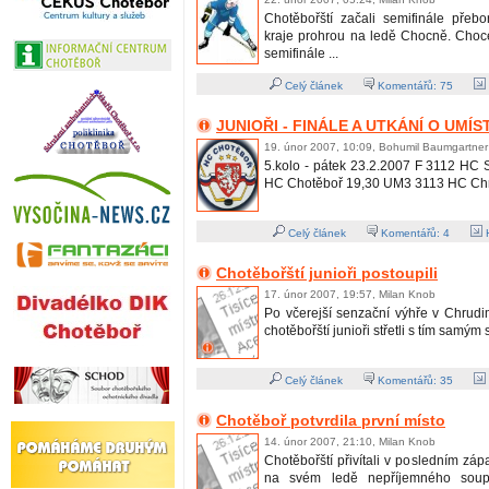
Chotěbořští začali semifinále přeb
kraje prohrou na ledě Chocně. Choc
semifinále ...
Celý článek
Komentářů:
75
JUNIOŘI - FINÁLE A UTKÁNÍ O UMÍS
19. únor 2007, 10:09, Bohumil Baumgartner
5.kolo - pátek 23.2.2007 F 3112 HC 
HC Chotěboř 19,30 UM3 3113 HC Chru
Celý článek
Komentářů:
4
H
Chotěbořští junioři postoupili
17. únor 2007, 19:57, Milan Knob
Po včerejší senzační výhře v Chrudi
chotěbořští junioři střetli s tím samým
Celý článek
Komentářů:
35
Chotěboř potvrdila první místo
14. únor 2007, 21:10, Milan Knob
Chotěbořští přivítali v posledním zápa
na svém ledě nepříjemného soup