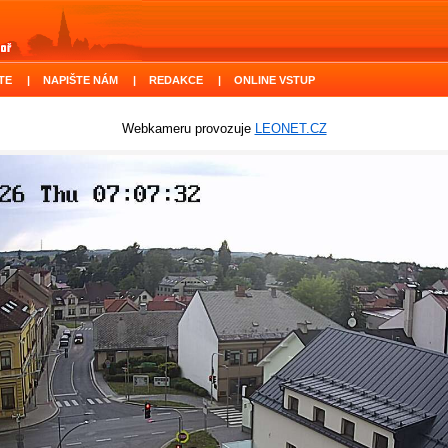
TE
|
NAPIŠTE NÁM
|
REDAKCE
|
ONLINE VSTUP
Webkameru provozuje
LEONET.CZ