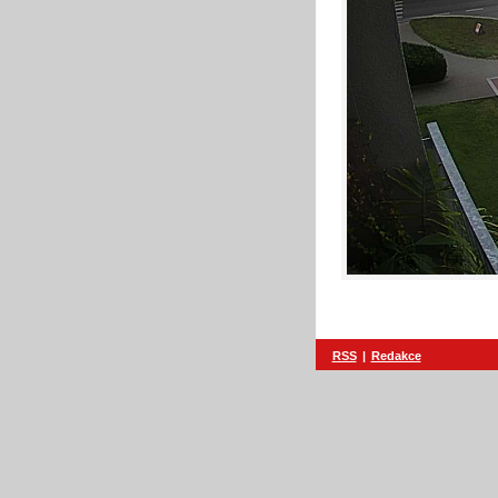
RSS
|
Redakce