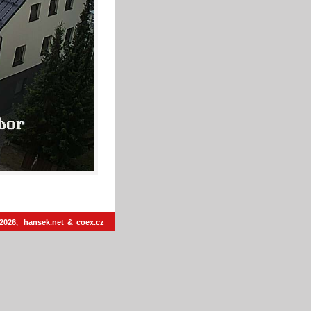
 2026,
hansek.net
&
coex.cz