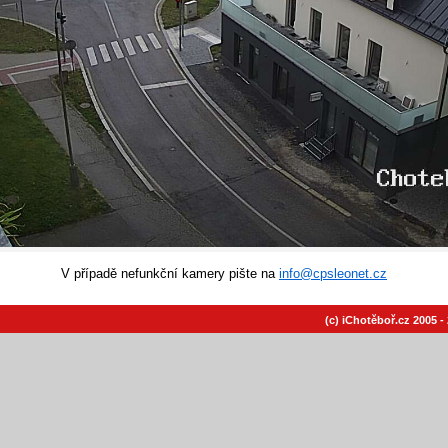
V případě nefunkční kamery pište na
info@cpsleonet.cz
(c) iChotěboř.cz 2005 -