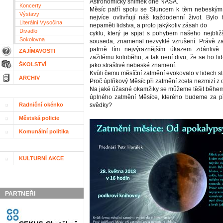
Astronomický snímek dne NASA.
Koncerty
Měsíc patří spolu se Sluncem k těm nebeským 
Výstavy
nejvíce ovlivňují náš každodenní život. Bylo
Literální Vysočina
nepaměti lidstva, a proto jakýkoliv zásah do
Divadlo
cyklu, který je spjat s pohybem našeho nejbli
Sokolovna
souseda, znamenal nezvyklé vzrušení. Právě z
patrně tím nejvýraznějším úkazem zdánlivě
ZAJÍMAVOSTI
zažitému koloběhu, a tak není divu, že se ho lid
ŠKOLSTVÍ
jako strašlivé nebeské znamení.
Kvůli čemu měsíční zatmění evokovalo v lidech s
ARCHIV
Proč úplňkový Měsíc při zatmění zcela nezmizí z
Na jaké úžasné okamžiky se můžeme těšit během
úplného zatmění Měsíce, kterého budeme za př
Radniční okénko
svědky?
Městská policie
Komunální politika
KULTURNÍ AKCE
PARTNEŘI