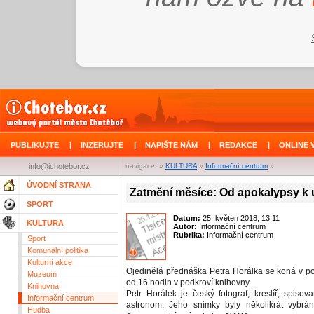
PUBLIKUJTE
|
INZERUJTE
|
NAPIŠTE NÁM
|
REDAKCE
|
ONLINE 
info@ichotebor.cz
navigace: »
KULTURA
»
Informační centrum
»
ÚVODNÍ STRANA
Zatmění měsíce: Od apokalypsy k
SPORT
Datum:
25. květen 2018, 13:11
KULTURA
Autor:
Informační centrum
Rubrika:
Informační centrum
Sport
Komunální politika
Kulturní akce
Ojedinělá přednáška Petra Horálka se koná v po
Muzeum
od 16 hodin v podkroví knihovny.
Knihovna
Petr Horálek je český fotograf, kreslíř, spisova
Informační centrum
astronom. Jeho snímky byly několikrát vybrán
Hudba