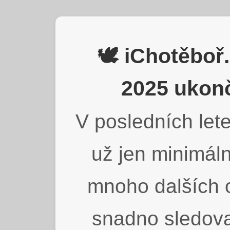
🕊️ iChotěbo
2025 ukonč
V posledních lete
už jen minimáln
mnoho dalších o
snadno sledova