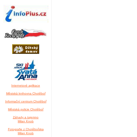
Internetové aplikace
Městská knihovna Chotěboř
Informační centrum Chotěboř
Městská policie Chotěboř
Záhady a tajemno
Milan Knob
Fotografie z Chotěbořska
Milan Knob