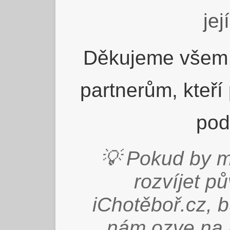
jej
Děkujeme všem 
partnerům, kteří
pod
💡 Pokud by m
rozvíjet p
iChotěboř.cz, 
nám ozve na