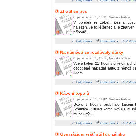
Celý článek
Komentářů: x
Z Proza
Ztratil se pes
8. prosinec 2005, 10:11, Městská Policie
V pondělí se zaběhl pes a dosud
nalezen. Je to kříženec a je zbarven
případě ...
Celý článek
Komentářů: x
Z Proza
Na náměstí se rozdávaly dárky
8. prosinec 2005, 08:36, Městská Policie
Včera kolem 21. hodiny přijelo na ch
ozdobené nákladní auto, z něhož 
lidem ...
Celý článek
Komentářů: x
Z Proza
Kácení topolů
6. prosinec 2005, 11:02, Městská Policie
Skoro 2 hodiny probíhalo kácení t
Střelnice. Situaci komplikovala hus
museli být ...
Celý článek
Komentářů: x
Z Proza
Gymnázium vrátí stůl do zámku