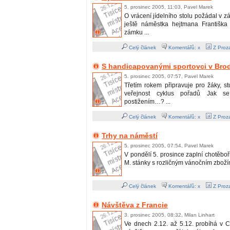
5. prosinec 2005, 11:03, Pavel Marek
O vrácení jídelního stolu požádal v zá
ještě náměstka hejtmana Františka
zámku ...
Celý článek
Komentářů: x
Z Proza
S handicapovanými sportovci v Bro
5. prosinec 2005, 07:57, Pavel Marek
Třetím rokem připravuje pro žáky, s
veřejnost cyklus pořadů Jak s
postižením…? ...
Celý článek
Komentářů: x
Z Proza
Trhy na náměstí
5. prosinec 2005, 07:54, Pavel Marek
V pondělí 5. prosince zaplní chotěboř
M. stánky s rozličným vánočním zbožím.
Celý článek
Komentářů: x
Z Proza
Návštěva z Francie
3. prosinec 2005, 08:32, Milan Linhart
Ve dnech 2.12. až 5.12. probíhá v Ch