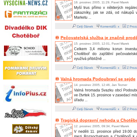
16. prosinec 2005, 11:29, Pavel Marek
Myší trus přímo v některých regále
zákazníky, jak se zdá, od nákupů 
Marketu ...
Celý článek
Komentářů: x
Z Proza
Pečovatelská služba je značně prod
15. prosinec 2005, 12:01, Pavel Marek
Celkem 3,4 milionu korun invest
Chotěboř do zajištění pečovatelsk
využívá přibližně ...
Celý článek
Komentářů: x
Z Proza
Valná hromada Podoubraví se sejde
14. prosinec 2005, 12:46, Jan Tezner
Valná hromada Svazku obcí Podoubr
ve čtvrtek 15. prosince v zasedací mí
úřadu ...
Celý článek
Komentářů: x
Z Proza
Tragická dopravní nehoda u Chotěb
12. prosinec 2005, 09:34, Pavel Marek
V neděli 11. prosince před 19.00 d
mezi Rozsochatcem a Chotěboří k d