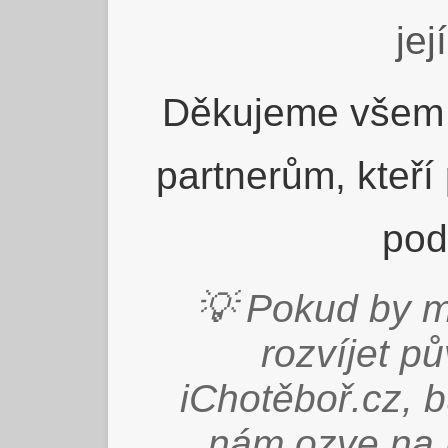
jej
Děkujeme všem 
partnerům, kteří
pod
💡 Pokud by m
rozvíjet p
iChotěboř.cz, 
nám ozve na