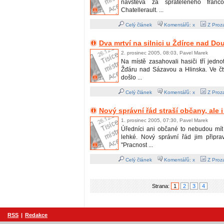
návštěva za spřáteleného franc
Chatellerault. ...
Celý článek
Komentářů: x
Z Proza
Dva mrtví na silnici u Ždírce nad D
2. prosinec 2005, 08:03, Pavel Marek
Na místě zasahovali hasiči tří jedn
Žďáru nad Sázavou a Hlinska. Ve čtv
došlo ...
Celý článek
Komentářů: x
Z Proza
Nový správní řád straší občany, ale 
1. prosinec 2005, 07:30, Pavel Marek
Úředníci ani občané to nebudou mí
lehké. Nový správní řád jim připra
"Pracnost ...
Celý článek
Komentářů: x
Z Proza
Strana:
1
2
3
4
RSS
|
Redakce