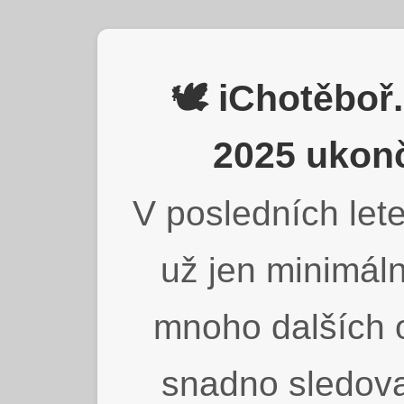
🕊️ iChotěbo
2025 ukonč
V posledních lete
už jen minimáln
mnoho dalších o
snadno sledova