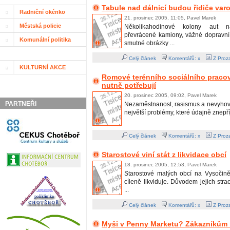
Tabule nad dálnicí budou řidiče var
Radniční okénko
21. prosinec 2005, 11:05, Pavel Marek
Městská policie
Několikahodinové kolony aut n
převrácené kamiony, vážné dopravní
Komunální politika
smutné obrázky ...
Celý článek
Komentářů: x
Z Proza
KULTURNÍ AKCE
Romové terénního sociálního praco
nutně potřebují
20. prosinec 2005, 09:02, Pavel Marek
PARTNEŘI
Nezaměstnanost, rasismus a nevyhovu
největší problémy, které údajně znepříj
Celý článek
Komentářů: x
Z Proza
Starostové viní stát z likvidace obcí
18. prosinec 2005, 12:53, Pavel Marek
Starostové malých obcí na Vysočině 
cíleně likviduje. Důvodem jejich stra
...
Celý článek
Komentářů: x
Z Proza
Myši v Penny Marketu? Zákazníkům 