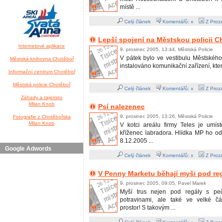
místě ...
Celý článek
Komentářů: x
Z Proza
Lepší spojení na Městskou policii C
Internetové aplikace
9. prosinec 2005, 13:44, Městská Policie
V pátek bylo ve vestibulu Městskéh
Městská knihovna Chotěboř
instalováno komunikační zařízení, které 
Informační centrum Chotěboř
Městská policie Chotěboř
Celý článek
Komentářů: x
Z Proza
Záhady a tajemno
Milan Knob
Psí nalezenec
9. prosinec 2005, 13:26, Městská Policie
Fotografie z Chotěbořska
Milan Knob
V kotci areálu firmy Teles je umís
kříženec labradora. Hlídka MP ho od
8.12.2005 ...
Google Adwords
Celý článek
Komentářů: x
Z Proza
V Penny Marketu běhají myši pod re
9. prosinec 2005, 09:05, Pavel Marek
Myší trus nejen pod regály s pe
potravinami, ale také ve velké čá
prostor! S takovým ...