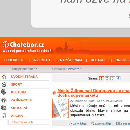
PUBLIKUJTE
|
INZERUJTE
|
NAPIŠTE NÁM
|
REDAKCE
|
ONLINE 
info@ichotebor.cz
navigace: »
ARCHIV
»
ÚVODNÍ STRANA
Strana:
1
2
3
4
SPORT
Město Ždírec nad Doubravou se sn
KULTURA
dočká supermarketu
ZAJÍMAVOSTI
22. prosinec 2005, 13:57, Pavel Marek
Městu se rýsuje možnost mít v cen
ŠKOLSTVÍ
objezdu blízko hlavní silnice na
supermarket. Městské ...
ARCHIV
Z Prozatimních
Celý článek
Komentářů: x
Z Proza