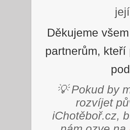
jej
Děkujeme všem 
partnerům, kteří
pod
💡 Pokud by m
rozvíjet p
iChotěboř.cz, 
nám ozve na