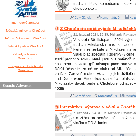
tradiční Ples komediantů, který
chotěbořské ...
Celý článek
Komentářů:
0
Kult
Internetové aplikace
Z Chotěboře opět vyjede Mikulášsk
Městská knihovna Chotěboř
22. listopad 2024, 12:35, Michaela Pavlaso
Informační centrum Chotěboř
V sobotu 30. listopadu 2024 vyjede
tradiční Mikulášská mašinka. Jde o 
Městská policie Chotěboř
kterém se setkáte s Mikulášem a j
vlaku platí speciální jízdenky (v cen
Záhady a tajemno
Milan Knob
starší jednoho roku), které jsou v Chotěboři 
nástupem do vlaku (při nástupu jinde pak ve 
Fotografie z Chotěbořska
Dětští účastníci za ně ve vlaku od Mikuláše o
Milan Knob
balíček. Zároveň mohou všichni jejich držitelé na
nad Doubravou „Andělskou stezku“ a nefalšovan
Mikulášský vláček bude z Chotěboře odjíždět 
Google Adwords
hodin
Celý článek
Komentářů: x
Radničn
Interaktivní výstava vláčků v Chotěb
7. listopad 2024, 09:06, Michaela Pavlasová
Od zítřka do neděle máte možnost n
vláčků v DDM Junior.