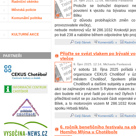
16. říjen 2025, 12:04, Michaela Pavlasová
Radniční okénko
Protože se bohužel dopravci nepo
Městská policie
povolení k vjezdu na bývalou voje
Bílku
Komunální politika
(z důvodu probíhajících změn co
provozovatele vlečky),
nebude motorový vůz M 286.1032 Krokodýl jezdi
KULTURNÍ AKCE
po trati 238 a nabídne během odpoledne tyto proj
Celý článek
Komentářů: x
Radničn
Přijďte se svézt vlakem po bývalé v
PARTNEŘI
vlečce
9. říjen 2025, 12:14, Michaela Pavlasová
V sobotu 18. října 2025 pořádá m
organizace CEKUS Chotěboř v úzk
městem Chotěboř, Spolkem přát
Chotěboři a dalšími subjekty a partn
akci se zajímavým názvem S Rykrem vlakem za b
den budete mít v prvé řadě po více než čtyřech 
příležitost svézt se po zachovalé části vojenské 
Bílek, a to motorovým vozem M 286.1032 Krok
spolku Hrbatá Máňa.
Celý článek
Komentářů: x
Radničn
6. ročník benefičního festivalu na 
Horního Mlýna u Chotěboře