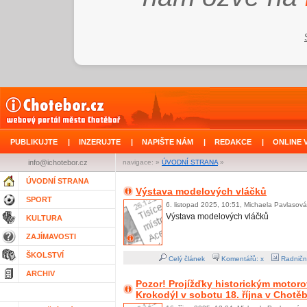
PUBLIKUJTE
|
INZERUJTE
|
NAPIŠTE NÁM
|
REDAKCE
|
ONLINE 
info@ichotebor.cz
navigace: »
ÚVODNÍ STRANA
»
ÚVODNÍ STRANA
Výstava modelových vláčků
SPORT
6. listopad 2025, 10:51, Michaela Pavlasová
Výstava modelových vláčků
KULTURA
ZAJÍMAVOSTI
ŠKOLSTVÍ
Celý článek
Komentářů: x
Radničn
ARCHIV
Pozor! Projížďky historickým moto
Krokodýl v sobotu 18. října v Chotě