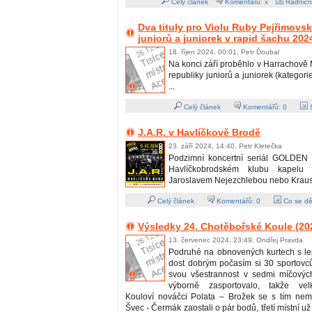
Celý článek
Komentářů: x
Radničn
Dva tituly pro Violu Ruby Pejřimov
juniorů a juniorek v rapid šachu 202
18. říjen 2024, 00:01, Petr Ďoubal
Na konci září proběhlo v Harrachově 
republiky juniorů a juniorek (kategori
...
Celý článek
Komentářů:
0
S
J.A.R. v Havlíčkově Brodě
23. září 2024, 14:40, Petr Kletečka
Podzimní koncertní seriál GOLDEN 
Havlíčkobrodském klubu kapelu
Jaroslavem Nejezchlebou nebo Kraus
Celý článek
Komentářů:
0
Co se dě
Výsledky 24. Chotěbořské Koule (20
13. červenec 2024, 23:49, Ondřej Pravda
Podruhé na obnovených kurtech s l
dost dobrým počasím si 30 sportovců
svou všestrannost v sedmi míčových
výborně zasportovalo, takže vel
Kouloví nováčci Polata – Brožek se s tím nemaz
Švec - Čermák zaostali o pár bodů, třetí místní už 