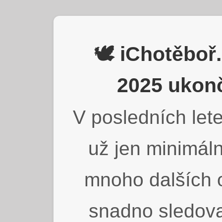
🕊️ iChotěbo
2025 ukonč
V posledních lete
už jen minimáln
mnoho dalších o
snadno sledova