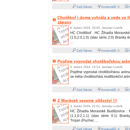
Celý článek
Komentářů:
0
H
Chotěboř i doma vyhrála a vede ve fi
zápasy
6. duben 2024, 20:45, Jaroslav Ludvík
HC Chotěboř . HC Žihadla Moravské 
(1:0,2:0,1:0) (stav série 2:0) Branky 
...
Celý článek
Komentářů:
0
H
Pojďme vyprodat chotěbořskou arénu
5. duben 2024, 13:13, Jaroslav Ludvík
Pojďme vyprodat chotěbořskou arénu !
se měla chotěbořská multifunkční aréna 
Celý článek
Komentářů:
0
H
Z Morávek vezeme vítězství !!!
3. duben 2024, 21:01, Jaroslav Ludvík
HC Žihadla Moravské Budějovice : 
(1:1,0:2,1:1) (stav série 0:1) Bran
Trojan (Pucher, ...
Celý článek
Komentářů:
0
H