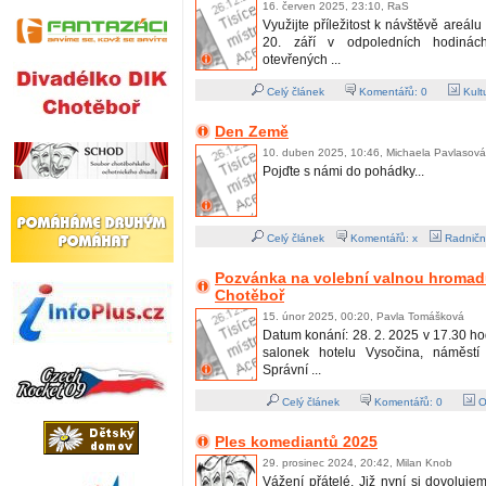
16. červen 2025, 23:10, RaS
Využijte příležitost k návštěvě areál
20. září v odpoledních hodiná
otevřených ...
Celý článek
Komentářů:
0
Kult
Den Země
10. duben 2025, 10:46, Michaela Pavlasová
Pojďte s námi do pohádky...
Celý článek
Komentářů: x
Radničn
Pozvánka na volební valnou hromadu
Chotěboř
15. únor 2025, 00:20, Pavla Tomášková
Datum konání: 28. 2. 2025 v 17.30 ho
salonek hotelu Vysočina, náměst
Správní ...
Celý článek
Komentářů:
0
O
Ples komediantů 2025
29. prosinec 2024, 20:42, Milan Knob
Vážení přátelé. Již nyní si dovoluj