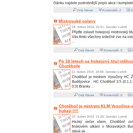
článku najdete podrobnější popis akce i kompletn
Celý článek
Komentářů:
2
O
Mistrovské oslavy
18. duben 2024, 20:51, Jaroslav Ludvík
Přijďte oslavit hokejový mistrovský ti
Vás tímto všechny srdečně zve na os
...
Celý článek
Komentářů:
0
H
Po 18 letech se hokejový titul stěhu
Chotěboře
11. duben 2024, 18:09, Jaroslav Ludvík
Chotěboř je mistrem Vysočiny HC Ž
Budějovice : HC Chotěboř 3:5 (0:1,1:3
0:3) Branky ...
Celý článek
Komentářů:
0
H
Chotěboř je mistrem KLM Vysočina v
hokeji !!!!
10. duben 2024, 21:26, Jaroslav Ludvík
Hezký večer všem, Chotěboř zvít
finálovém utkání v Moravských Bud
stává se ...