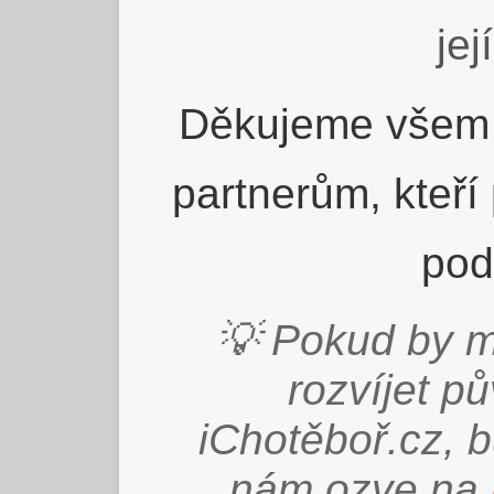
jej
Děkujeme všem 
partnerům, kteří
pod
💡 Pokud by m
rozvíjet p
iChotěboř.cz, 
nám ozve na