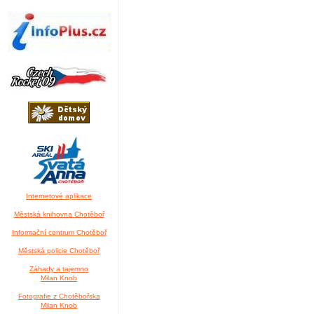
Internetové aplikace
Městská knihovna Chotěboř
Informační centrum Chotěboř
Městská policie Chotěboř
Záhady a tajemno
Milan Knob
Fotografie z Chotěbořska
Milan Knob