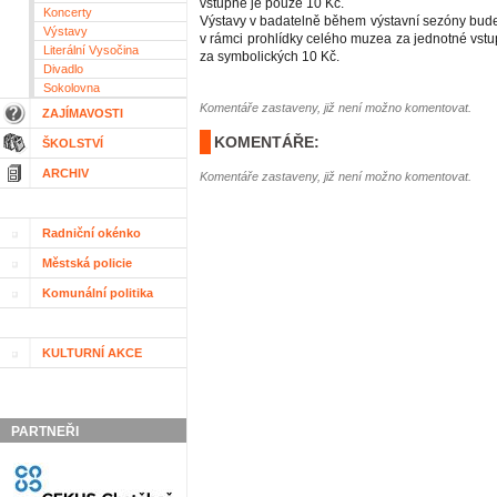
vstupné je pouze 10 Kč.
Koncerty
Výstavy v badatelně během výstavní sezóny bude
Výstavy
v rámci prohlídky celého muzea za jednotné vstu
Literální Vysočina
za symbolických 10 Kč.
Divadlo
Sokolovna
Komentáře zastaveny, již není možno komentovat.
ZAJÍMAVOSTI
KOMENTÁŘE:
ŠKOLSTVÍ
ARCHIV
Komentáře zastaveny, již není možno komentovat.
Radniční okénko
Městská policie
Komunální politika
KULTURNÍ AKCE
PARTNEŘI