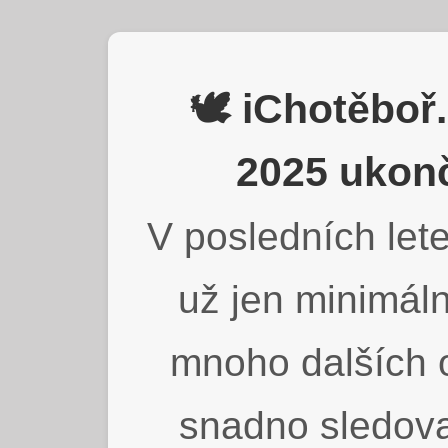
🕊️ iChotěbo
2025 ukonč
V posledních lete
už jen minimáln
mnoho dalších o
snadno sledova