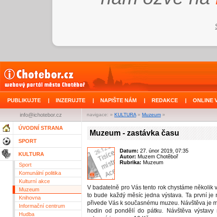
PUBLIKUJTE
|
INZERUJTE
|
NAPIŠTE NÁM
|
REDAKCE
|
ONLINE 
info@ichotebor.cz
navigace: »
KULTURA
»
Muzeum
»
ÚVODNÍ STRANA
Muzeum - zastávka času
SPORT
Datum:
27. únor 2019, 07:35
KULTURA
Autor:
Muzem Chotěboř
Rubrika:
Muzeum
Sport
Komunální politika
Kulturní akce
V badatelně pro Vás tento rok chystáme několik 
Muzeum
to bude každý měsíc jedna výstava. Ta první je
Knihovna
přivede Vás k současnému muzeu. Návštěva je 
Informační centrum
hodin od pondělí do pátku. Návštěva výstavy 
Hudba