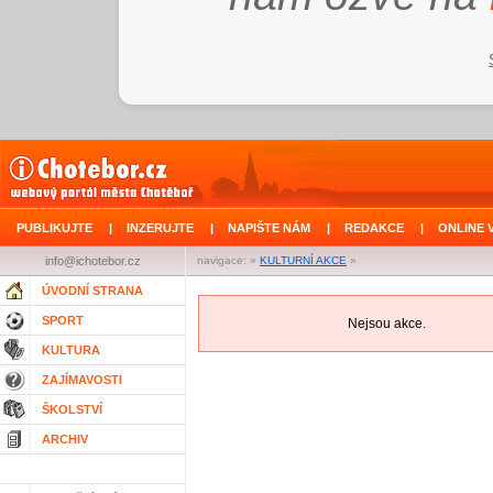
PUBLIKUJTE
|
INZERUJTE
|
NAPIŠTE NÁM
|
REDAKCE
|
ONLINE 
info@ichotebor.cz
navigace: »
KULTURNÍ AKCE
»
ÚVODNÍ STRANA
SPORT
Nejsou akce.
KULTURA
ZAJÍMAVOSTI
ŠKOLSTVÍ
ARCHIV