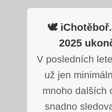
🕊️ iChotěbo
2025 ukonč
V posledních lete
už jen minimáln
mnoho dalších o
snadno sledova