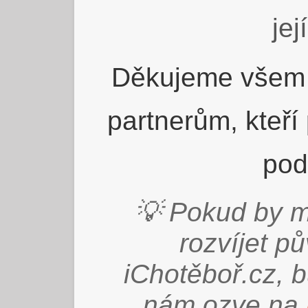
jej
Děkujeme všem 
partnerům, kteří
pod
💡 Pokud by m
rozvíjet p
iChotěboř.cz, 
nám ozve na