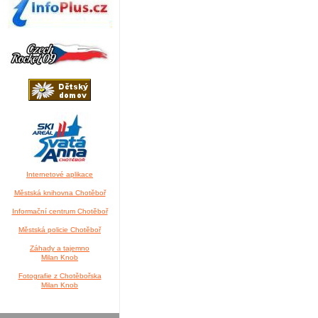
Internetové aplikace
Městská knihovna Chotěboř
Informační centrum Chotěboř
Městská policie Chotěboř
Záhady a tajemno
Milan Knob
Fotografie z Chotěbořska
Milan Knob