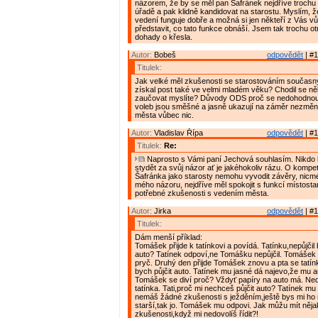
názorem, že by se měl pan Šafránek nejdříve trochu
úřadě a pak klidně kandidovat na starostu. Myslím, 
vedení funguje dobře a možná si jen někteří z Vás 
představit, co tato funkce obnáší. Jsem tak trochu o
dohady o křesla.
Autor:
Bobeš
odpovědět
| #1
Titulek:
Jak velké měl zkušenosti se starostováním současný
získal post také ve velmi mladém věku? Chodil se ně
zaučovat myslíte? Důvody ODS proč se nedohodnout 
voleb jsou směšné a jasně ukazují na záměr nezměni
města vůbec nic.
Autor:
Vladislav Řípa
odpovědět
| #1
Titulek:
Re:
Naprosto s Vámi paní Jechová souhlasím. Nikdo 
stydět za svůj názor ať je jakéhokoliv rázu. O kompe
Šafránka jako starosty nemohu vyvodit závěry, nicmé
mého názoru, nejdříve měl spokojit s funkcí místostar
potřebné zkušenosti s vedením města.
Autor:
Jirka
odpovědět
| #1
Titulek:
Dám menší příklad:
Tomášek přijde k tatínkovi a povídá. Tatínku,nepůjčil
auto? Tatínek odpoví,ne Tomášku nepůjčil. Tomášek
pryč. Druhý den přijde Tomášek znovu a pta se tatín
bych půjčit auto. Tatínek mu jasné dá najevo,že mu a
Tomášek se diví proč? Vždyť papíry na auto má. Ned
tatínka. Tati,proč mi nechceš půjčit auto? Tatínek mu
nemáš žádné zkušenosti s ježděním,ještě bys mi ho 
starší,tak jo. Tomášek mu odpovi. Jak můžu mít něja
zkušenosti,když mi nedovolíš řídit?!