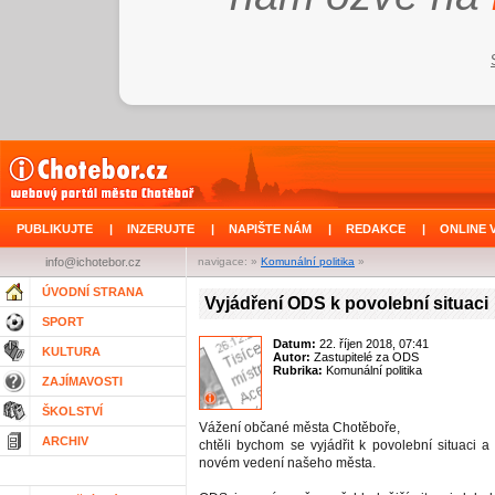
PUBLIKUJTE
|
INZERUJTE
|
NAPIŠTE NÁM
|
REDAKCE
|
ONLINE 
info@ichotebor.cz
navigace: »
Komunální politika
»
ÚVODNÍ STRANA
Vyjádření ODS k povolební situaci
SPORT
Datum:
22. říjen 2018, 07:41
KULTURA
Autor:
Zastupitelé za ODS
Rubrika:
Komunální politika
ZAJÍMAVOSTI
ŠKOLSTVÍ
Vážení občané města Chotěboře,
ARCHIV
chtěli bychom se vyjádřit k povolební situaci a
novém vedení našeho města.