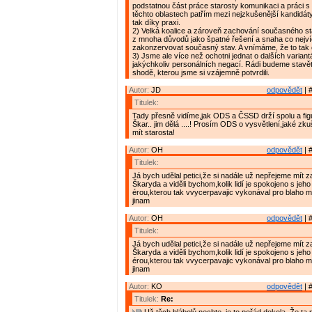
podstatnou část práce starosty komunikaci a práci s 
těchto oblastech patřím mezi nejzkušenější kandidáty
tak díky praxi.
2) Velká koalice a zároveň zachování současného st
z mnoha důvodů jako špatné řešení a snaha co nejv
zakonzervovat současný stav. A vnímáme, že to tak cít
3) Jsme ale více než ochotni jednat o dalších varian
jakýchkoliv personálních negací. Rádi budeme stav
shodě, kterou jsme si vzájemně potvrdili.
Autor:
JD
odpovědět
| 
Titulek:
Tady přesně vidíme,jak ODS a ČSSD drží spolu a fi
Škar.. jim dělá ....! Prosím ODS o vysvětlení,jaké zk
mít starosta!
Autor:
OH
odpovědět
| 
Titulek:
Já bych udělal petici,že si nadále už nepřejeme mít z
Škaryda a viděli bychom,kolik lidí je spokojeno s jeho
érou,kterou tak vvycerpavajic vykonával pro blaho 
jinam
Autor:
OH
odpovědět
| 
Titulek:
Já bych udělal petici,že si nadále už nepřejeme mít z
Škaryda a viděli bychom,kolik lidí je spokojeno s jeho
érou,kterou tak vvycerpavajic vykonával pro blaho 
jinam
Autor:
KO
odpovědět
| 
Titulek:
Re: