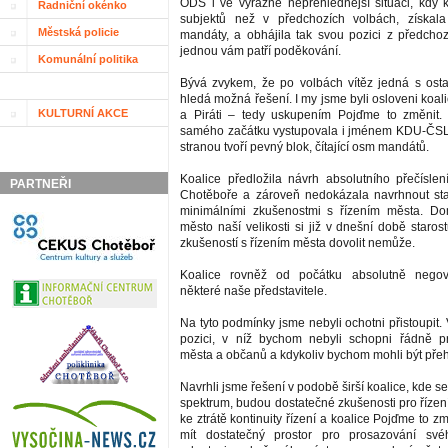
ODS i ve výrazně nepřehlednější situaci, kdy 
Radniční okénko
subjektů než v předchozích volbách, získala
Městská policie
mandáty, a obhájila tak svou pozici z předchoz
jednou vám patří poděkování.
Komunální politika
Bývá zvykem, že po volbách vítěz jedná s osta
hledá možná řešení. I my jsme byli osloveni koal
KULTURNÍ AKCE
a Piráti – tedy uskupením Pojďme to změnit. 
samého začátku vystupovala i jménem KDU-ČSL s
stranou tvoří pevný blok, čítající osm mandátů.
Koalice předložila návrh absolutního přečísl
PARTNEŘI
Chotěboře a zároveň nedokázala navrhnout sta
minimálními zkušenostmi s řízením města. D
město naší velikosti si již v dnešní době staros
zkušeností s řízením města dovolit nemůže.
Koalice rovněž od počátku absolutně negov
některé naše představitele.
Na tyto podmínky jsme nebyli ochotni přistoupit
pozici, v níž bychom nebyli schopni řádně p
města a občanů a kdykoliv bychom mohli být přeh
Navrhli jsme řešení v podobě širší koalice, kde se
spektrum, budou dostatečné zkušenosti pro řízen
ke ztrátě kontinuity řízení a koalice Pojďme to z
mít dostatečný prostor pro prosazování sv