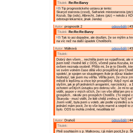
Titulek:
Re:Re:Barvy
Tip prognostickeho ustavu je tento:
Skaryd starosta (cssd), Safranek mistostarosta (ptz)
Kozub, Sip (ods), Albrecht, Jakes (ptz) + nekdo z K
odstoupi lekarnice, jinak Janda)
Autor:
prognostik 2
odpovědět
| #3
Titulek:
Re:Re:Re:Barvy
Tak to asi dopadne, ale doufám, že se mýlím a h
na víc než na další úpadek Chotěboře.
Autor:
Málková
odpovědět
| #3
Titulek:
Dobrý den všem... nechtěla jsem se vyjadřovat, ale ne
jsem totiž i hodně lidí z ODS, včetně pana Kozuba, k
ovšem neznala osobně. Přišlo mi, že je to člověk, kter
ve svém volném čase dělá věci prospěšné pro Chotěb
spolek/, je spojen se skautingem /kde je důraz kladen
hodnoty/, tak jsem mu věřila. Věřila jsem, že chce z
městě k lepšímu a chce být prospěšný. Když nyní al
slyším, jak je při jednáních arogantní, narcistický.. a
ochoten určitých ústupku pro dobrou věc. Je mi to upř
vidět, aspon v mých očích, že i on vše dělal jen pro s
prospěch.. nikoliv pro prospěch Chotěře. (To stejné c
Škaryda - musí vidět, že lidé chtějí změnu a "drží se" 
Jsem volič, byla jsem u voleb..ale podle výsledků a
jednání mám pocit, že to vše bylo marné a stejně to z
bylo. ODS to mohla změnit, neudělala to!
Autor:
Drahoš
odpovědět
| #4
Titulek:
Plně souhlasím s p. Malkovou, i já mám pocit,že p. Šk