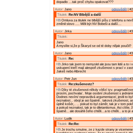
dopadlo ....tak proč chybu opakovat???
Autor:
Jano
odpovědět
| #2
Titulek:
Re:NV Blbější a další
Omluva za titulek ne blbější píšu z telefonu a nevš
změnil slovo ..... Měli být NV Bobeši a další....
Autor:
Jirka
odpovědět
| #3
Titulek:
Jano
A myslíte si,že p Škaryd se od té doby nějak poučil?
Autor:
Jano
odpovědět
| #3
Titulek:
Re:
Jirko tak jsem to nemyslel ale jsou tam lidé a to i
uskupení kteří mají alespoň zkušenost s prací v zast
Jakeš nebo Albrecht
Autor:
Petr Jun
odpovědět
| #3
Titulek:
Re:zkušenostz?
Díky té zkušenosti někdy vítězí tzv. pragmatičnost
prosím, pochvala/.. Moje osobní zkušenost s jednání
Dodnes nevím/ nepravdivá argumentace/, jestli to by
neznalost... obojí je asi špatně.. taková zkušenost, asi
úplně košér,.. ... pokud to byl záměr, tak je v tom po
a pokud neznalost, tak je to diletantismus. Asi cítíte, ž
špatně... ale dosáhli čeho chtěli....a to chtěli... a to j
Autor:
Ludik
odpovědět
| #3
Titulek:
Re:Re:
Je trochu smutne, ze z kazde strany je vicemene