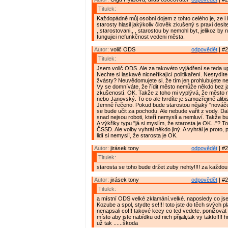
Titulek:
Každopádně můj osobni dojem z tohto celého je, ze i
starosty hlasil jakýkoliv člověk zkušený s praxi desite
,,starostovani,, , starostou by nemohl byt, jelikoz by 
fungujici nefunkčnost vedeni města.
Autor:
volič ODS
odpovědět
| #2
Titulek:
Jsem volič ODS. Ale za takovéto vyjádření se teda u
Nechte si laskavě nicneříkající politikaření. Nestydít
žvásty? Neuvědomujete si, že tím jen prohlubujete 
Vy se domníváte, že řídit město nemůže někdo bez j
zkušeností. OK. Takže z toho mi vyplývá, že město 
nebo Janovský. To co ale tvrdíte je samozřejmě alibis
Jemně řečeno. Pokud bude starostou nějaký "nováč
se bude učit za pochodu. Ale nebude vařit z vody. Dal
snad nejsou roboti, kteří nemyslí a nemluví. Takže 
A výkřiky typu "já si myslím, že starosta je OK..."? To 
ČSSD. Ale volby vyhrál někdo jiný. A vyhrál je proto, 
lidí si nemyslí, že starosta je OK.
Autor:
jirásek tony
odpovědět
| #2
Titulek:
starosta se toho bude držet zuby nehty!!!! za každou
Autor:
jirásek tony
odpovědět
| #2
Titulek:
a místní ODS velké zklamání.velké. naposledy co jse 
Kozube a spol, stydte se!!!! toto jste do těch svých p
nenapsali co!!! takové kecy co ted vedete. ponižovat 
místo aby jste nabídku od nich přijali,tak vy takto!!!!
už tak ......škoda