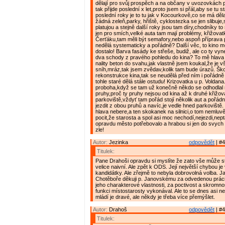
dělají pro svůj prospěch a na občany v uvozovkách p
tak přijde poslední x let,proto jsem si přál,aby se tu 
poslední roky je to tu jak v Kocourkově,co se má děla
žádná zeleň,parky, hřiště, cyklostezka se jen slibuje,s
platujou a stejně další roky jsou tam díry,chodníky t
jen pro smích,velké auta tam mají problémy, křižova
Čerťáku,tam měli být semafory,nebo aspoň příprava p
nedělá systematicky a pořádně? Další věc, to kino 
dostalo! Barva fasády ke střeše, budiž, ale co ty vy
dva schody z pravého pohledu do kina? To mě hlava
nality beton do svahu,jak vlastně jsem koukal,že je v
sníh,mráz,tak jsem zvědav,kolik tam bude úrazů. Šk
rekonstrukce kina,tak se neudělá před ním i pořádně
tohle staré dělá stále ostudu! Krizovatka u p. Voldana
proboha,když se tam už konečně někdo se odhodlal 
pruhy,proč ty pruhy nejsou od kina až k druhé křižov
parkoviště,vždyť tam pořád stojí několik aut a pořád
jezdit z obou pruhů a navíc,je vedle hned parkoviště.
hlava nebere,a ten skokanek na silnici,o tom nemluv
pocit,že starosta a spol asi moc nechodí,nejezdi,neptaj
opravdu město potřebovalo a hrabou si jen do svych a
zle!
Autor:
Jezinka
odpovědět
| #4
Titulek:
Pane Drahoši opravdu si myslíte že zato vše může s
velice naivní. Ale zpět k ODS. Její největší chybou je 
kandidátky. Ale zřejmě to nebyla dobrovolná volba. 
Chotěboře děkuji p. Janovskému za odvedenou práci
jeho charakterové vlastnosti, za poctivost a skromno
funkci místostarosty vykonával. Ale to se dnes asi n
mládí je dravé, ale někdy je třeba více přemýšlet.
Autor:
Drahoš
odpovědět
| #4
Titulek: