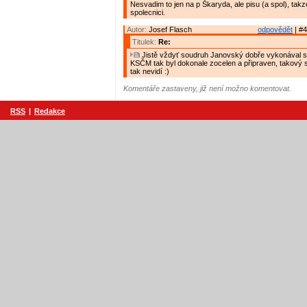
Nesvadim to jen na p Škaryda, ale pisu (a spol), takze
spolecnici.
Autor:
Josef Flasch
odpovědět
| #4
Titulek:
Re:
Jistě vždyť soudruh Janovský dobře vykonával st
KSČM tak byl dokonale zocelen a připraven, takový 
tak nevidí :)
Komentáře zastaveny, již není možno komentovat.
RSS
|
Redakce