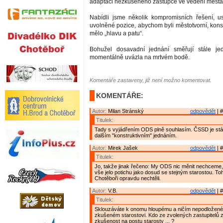
adaptaci nezkušeného zástupce ve vedení města
Nabídli jsme několik kompromisních řešení, us
uvolněné pozice, abychom byli městotvorní, konst
mělo „hlavu a patu“.
Bohužel dosavadní jednání směřují stále j
momentálně uvázla na mrtvém bodě.
Komentáře zastaveny, již není možno komentovat.
KOMENTÁŘE:
Autor:
Milan Stránský
odpovědět
| #
Titulek:
Tady s vyjádřením ODS plně souhlasím. ČSSD je stál
dalším "konstruktivním" jednáním.
Autor:
Mirek Jašek
odpovědět
| #
Titulek:
Jo, takže jinak řečeno: My ODS nic měnit nechceme
vše jelo potichu jako dosud se stejným starostou. To
Chotěboři opravdu nechtěli.
Autor:
V.B.
odpovědět
| #
Titulek:
Sklouzáváte k onomu hloupému a ničím nepodložené
zkušeném starostovi. Kdo ze zvolených zastupitelů
zkušenost na postu starosty ... ?