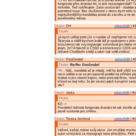
Už těch blábolů nechte, je to pořád dokola. Že ta
fungovala přes dvanáct let, to jste nezaregistrolali? T
mrkněte. Teď vykřikujete .Zase osočování - dodejte j
potrefené huse. Bez zkušeností v oboru bych toho 
nejzkušenějšího kandidáta poslal do zácviku a ne do 
pověřeného města.
Autor:
OH
odpovědět
| #1
Titulek:
Já bych udělal petici,že si nadále už nepřejeme mít z
Škaryda a viděli bychom,kolik lidí je spokojeno s jeho
érou,kterou tak vvycerpavajic vykonával pro blaho 
jinam, že? A hlavně si ČSSD a koneckonců i ODS uv
občané Chotěboře chtějí a také i tak volili změnu!
Autor:
Osočovatel
odpovědět
| #
Titulek:
Re:Re: Osočování
,, Náš,, kandidát ač je mladý, měl by jistě větší 
neco udělat a ne se jen pasivně podilet na stříhání
hrabat si pro vlastní kapsu, nebo presneji-firmu. Vsic
křesel se bojí toho, že jim skonci jejich korupční ses
tak?
Autor:
Jarka
odpovědět
| #1
Titulek:
KO ->
Povolební dohoda fungovala dvanáct let tak skvěle a
jasně vyslovila pro změnu.
Autor:
Tereza Jechová
odpovědět
| #1
Titulek:
Vážení, každý máme svůj názor. Jen mi přijde trochu
autor schovává za monogram nebo přezdívku. Plně se