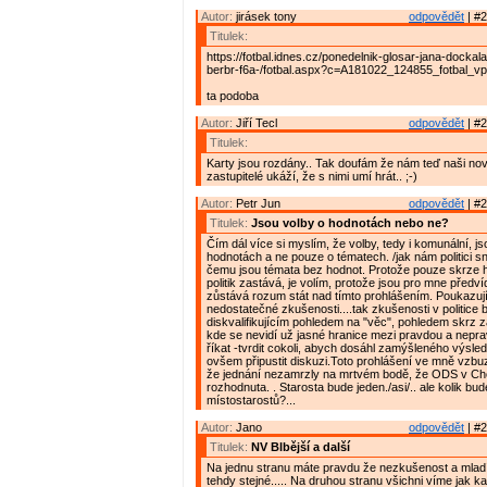
Autor:
jirásek tony
odpovědět
| #2
Titulek:
https://fotbal.idnes.cz/ponedelnik-glosar-jana-docka
berbr-f6a-/fotbal.aspx?c=A181022_124855_fotbal_v
ta podoba
Autor:
Jiří Tecl
odpovědět
| #2
Titulek:
Karty jsou rozdány.. Tak doufám že nám teď naši nov
zastupitelé ukáží, že s nimi umí hrát.. ;-)
Autor:
Petr Jun
odpovědět
| #2
Titulek:
Jsou volby o hodnotách nebo ne?
Čím dál více si myslím, že volby, tedy i komunální, j
hodnotách a ne pouze o tématech. /jak nám politici sn
čemu jsou témata bez hodnot. Protože pouze skrze h
politik zastává, je volím, protože jsou pro mne předví
zůstává rozum stát nad tímto prohlášením. Poukazuj
nedostatečné zkušenosti....tak zkušenosti v politice 
diskvalifikujícím pohledem na "věc", pohledem skrz 
kde se nevidí už jasné hranice mezi pravdou a nepra
říkat -tvrdit cokoli, abych dosáhl zamýšleného výsle
ovšem připustit diskuzi.Toto prohlášení ve mně vzbu
že jednání nezamrzly na mrtvém bodě, že ODS v Cho
rozhodnuta. . Starosta bude jeden./asi/.. ale kolik bu
místostarostů?...
Autor:
Jano
odpovědět
| #2
Titulek:
NV Blbější a další
Na jednu stranu máte pravdu že nezkušenost a mlad
tehdy stejné..... Na druhou stranu všichni víme jak ka