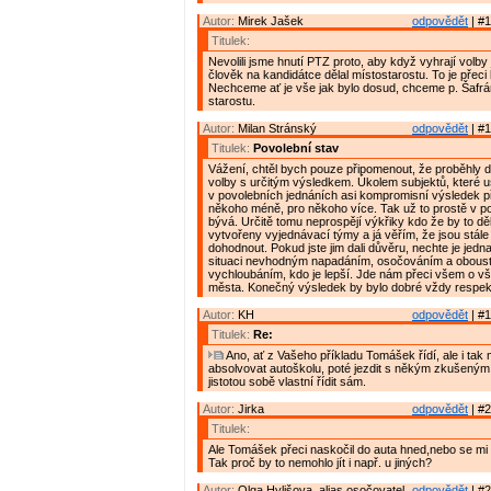
Autor:
Mirek Jašek
odpovědět
| #1
Titulek:
Nevolili jsme hnutí PTZ proto, aby když vyhrají volby 
člověk na kandidátce dělal místostarostu. To je přeci 
Nechceme ať je vše jak bylo dosud, chceme p. Šafrá
starostu.
Autor:
Milan Stránský
odpovědět
| #1
Titulek:
Povolební stav
Vážení, chtěl bych pouze připomenout, že proběhly 
volby s určitým výsledkem. Úkolem subjektů, které us
v povolebních jednáních asi kompromisní výsledek př
někoho méně, pro někoho více. Tak už to prostě v po
bývá. Určitě tomu neprospějí výkřiky kdo že by to děla
vytvořeny vyjednávací týmy a já věřím, že jsou stále
dohodnout. Pokud jste jim dali důvěru, nechte je jedna
situaci nevhodným napadáním, osočováním a obous
vychloubáním, kdo je lepší. Jde nám přeci všem o v
města. Konečný výsledek by bylo dobré vždy respek
Autor:
KH
odpovědět
| #1
Titulek:
Re:
Ano, ať z Vašeho příkladu Tomášek řídí, ale i tak 
absolvovat autoškolu, poté jezdit s někým zkušeným
jistotou sobě vlastní řídit sám.
Autor:
Jirka
odpovědět
| #2
Titulek:
Ale Tomášek přeci naskočil do auta hned,nebo se mi h
Tak proč by to nemohlo jít i např. u jiných?
Autor:
Olga Hylišova, alias osočovatel
odpovědět
| #2