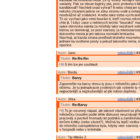
kandidat na uvolnena mista. Ze ty strany nemaji k disp
varianty. Pak se obcan logicky pta, proc proboha ti lid
kandidovali? Nechteli snad vyhrat? A nebo chteji jen 
nekoho chraneni pekne ve stinu stromu vodit a ovlad
neodvážné až srabácké. A nebo take treba vychcané
To uz vychazi jako vetsi bouráci ti, kteří rovnou rekn
chte jit. I kdyz zase u nekterych techto “bouraků” mam
spise obrovska naivita (a mnohdy take nezdravé se
kterou se domnivaji, ze post starosty (a mistostarost
tisicoveho mesta je jen takova normalni brnkacka.
Navrhuji, at kazda strana predhodi druheho mozneho
jednani na uvolnene posty a pokud takoveho nema, t
opozice.
Autor:
Jano
odpovědět
| #3
Titulek:
Re:Re:Re:
S tím lze jen souhlasit
Autor:
Borda
odpovědět
| #3
Titulek:
Barvy
Zapomeňte na barvy dresu ty jsou v městečku jako 
ničemu. Je tu jednadvacet zvolených tak vyberte ty n
nejpoctivější a nejzkušenější ať jde město dopředu.
Autor:
Jirka
odpovědět
| #3
Titulek:
Re:Barvy
To je rozumný nápad, ale takové vlastnosti se př
městečku (soudím podle téhle diskuse) neuznávají! 
pracovitý a poctivě hromadu let podniká a zaměstnává 
terčem kritiky (nebo závisti?). Možná by lepší vizitka
do místního zastupitelstva byla, kdyby otec starosty
v hospodě nebo v kriminále.
Autor:
Tip Miloše Z.
odpovědět
| #3