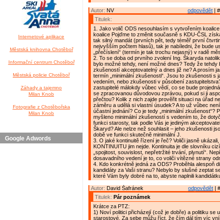
Autor:
NV
odpovědět
| #
Titulek:
1. Jako volič ODS nesouhlasím s vytvořením koalice
koalice Pojďme to změnit současně s KDU-ČSL získa
Internetové aplikace
tak silný mandát (prvních pět, tedy téměř první čtvrti
nejvyšším počtem hlasů), tak je nabíledni, že bude usi
Městská knihovna Chotěboř
„přečíslení“ (termín je tak trochu nejasný) v radě mě
2. To se doba od prvního zvolení Ing. Škaryda natolik
Informační centrum Chotěboř
bylo možné tehdy, není možné dnes? Tedy že tehdy b
zkušeností akceptovatelný a dnes již ne? A prosím jas
Městská policie Chotěboř
termín „minimální zkušenosti“. Jsou to zkušenosti s 
vedením, nebo zkušenosti v působení zastupitelstva?
zastupitelé málokdy vůbec vědí, co se bude projedná
Záhady a tajemno
se zpracovanou důvodovou zprávou, pokud si ji as
Milan Knob
přečtou? Kolik z nich zajde prověřit situaci na úřad 
záměru a udělá si vlastní úsudek? A to už vůbec není
Fotografie z Chotěbořska
účastní jednání? Co je tedy „minimální zkušenost“? Pr
Milan Knob
myšleno minimální zkušeností s vedením to, že dotyč
funkci starosty, tak podle Vás je jediným akceptovate
Škaryd? Ale nelze než souhlasit – jeho zkušenosti jso
době ve funkci skutečně minimální J.
Google Adwords
3. O jaké kontinuitě řízení je řeč? Voliči jasně ukázali
KONTINUITU jim nejde. Kontinuita je dle slovníku cizí
„spojitost, souvislost, nepřetržité trvání, plynutí“. Nep
dosavadního vedení je to, co voliči vítězné strany odm
4. Kdo konkrétně jedná za ODS? Proběhla alespoň d
kandidáty za Vaši stranu? Nebylo by slušné zeptat s
které Vám byly dobré na to, abyste naplnili kandidátk
Autor:
David Šafránek
odpovědět
| 
Titulek:
Pár poznámek
Krátce za PTZ:
1) Noví politici přicházejí (což je dobře) a politiku se 
starostové. Za sebe můžu říct, že čím dál tím víc v