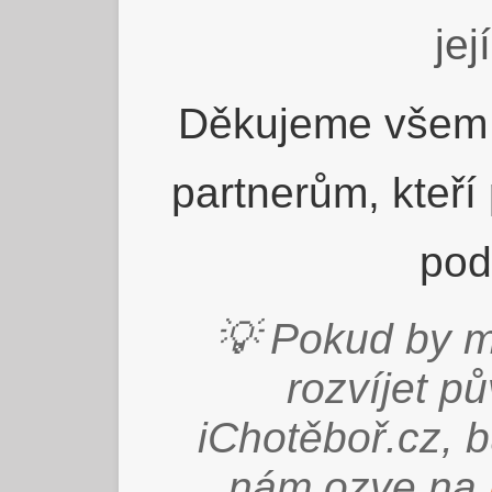
jej
Děkujeme všem 
partnerům, kteří
pod
💡 Pokud by m
rozvíjet p
iChotěboř.cz, 
nám ozve na