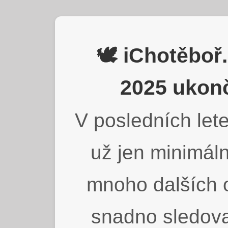
🕊️ iChotěbo
2025 ukonč
V posledních lete
už jen minimáln
mnoho dalších o
snadno sledova