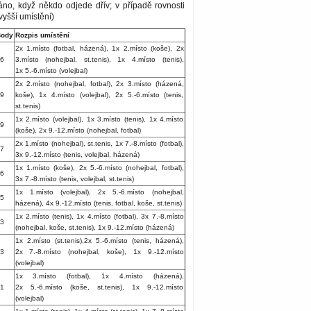
táno, když někdo odjede dřív; v případě rovnosti
yšší umístění)
ody
Rozpis umístění
2x 1.místo (fotbal, házená), 1x 2.místo (koše), 2x
6
3.místo (nohejbal, st.tenis), 1x 4.místo (tenis),
1x 5.-6.místo (volejbal)
2x 2.místo (nohejbal, fotbal), 2x 3.místo (házená,
9
koše), 1x 4.místo (volejbal), 2x 5.-6.místo (tenis,
st.tenis)
1x 2.místo (volejbal), 1x 3.místo (tenis), 1x 4.místo
9
(koše), 2x 9.-12.místo (nohejbal, fotbal)
2x 1.místo (nohejbal), st.tenis, 1x 7.-8.místo (fotbal),
7
3x 9.-12.místo (tenis, volejbal, házená)
1x 1.místo (koše), 2x 5.-6.místo (nohejbal, fotbal),
6
3x 7.-8.místo (tenis, volejbal, st.tenis)
1x 1.místo (volejbal), 2x 5.-6.místo (nohejbal,
5
házená), 4x 9.-12.místo (tenis, fotbal, koše, st.tenis)
1x 2.místo (tenis), 1x 4.místo (fotbal), 3x 7.-8.místo
3
(nohejbal, koše, st.tenis), 1x 9.-12.místo (házená)
1x 2.místo (st.tenis),2x 5.-6.místo (tenis, házená),
3
2x 7.-8.místo (nohejbal, koše), 1x 9.-12.místo
(volejbal)
1x 3.místo (fotbal), 1x 4.místo (házená),
1
2x 5.-6.místo (koše, st.tenis), 1x 9.-12.místo
(volejbal)