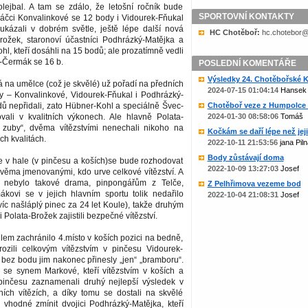
olejbal. A tam se zdálo, že letošní ročník bude
SPORTOVNÍ KONTAKTY
áčci Konvalinkové se 12 body i Vidourek-Fňukal
kázali v dobrém světle, ještě lépe další nová
HC Chotěboř:
zc.liame@rob
Brožek, staronoví účastníci Podhrázký-Matějka a
hl, kteří dosáhli na 15 bodů; ale prozatímně vedli
-Čermák se 16 b.
POSLEDNÍ KOMENTÁŘE
Výsledky 24. Chotěbořské Ko
 na umělce (což je skvělé) už pořadí na předních
2024-07-15 01:04:14
Hansek
ily – Konvalinkové, Vidourek-Fňukal i Podhrázký-
ů nepřidali, zato Hübner-Kohl a speciálně Švec-
Chotěboř veze z Humpolce b
ali v kvalitních výkonech. Ale hlavně Polata-
2024-01-30 08:58:06
Tomáš
i zuby“, dvěma vítězstvími nenechali nikoho na
Kočkám se daří lépe než jejic
h kvalitách.
2022-10-11 21:53:56
jana Piln
Body zůstávají doma
e v hale (v pinčesu a koších)se bude rozhodovat
2022-10-09 13:27:03
Josef
věma jmenovanými, kdo urve celkové vítězství. A
 nebylo takové drama, pinpongářům z Telče,
Z Pelhřimova vezeme bod
kovi se v jejich hlavním sportu tolik nedařilo
2022-10-04 21:08:31
Josef
jvíc našláplý pinec za 24 let Koule), takže druhým
i Polata-Brožek zajistili bezpečné vítězství.
em zachránilo 4.místo v koších pozici na bedně,
ozili celkovým vítězstvím v pinčesu Vidourek-
 bez bodu jim nakonec přinesly „jen“ „bramboru“.
c se synem Markové, kteří vítězstvím v koších a
pinčesu zaznamenali druhý nejlepší výsledek v
ních vítězích, a díky tomu se dostali na skvělé
e vhodné zmínit dvojici Podhrázký-Matějka, kteří