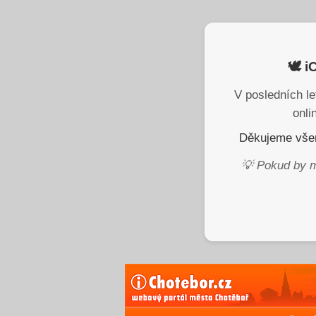
🕊️ 
V posledních le
onli
Děkujeme všem
💡 Pokud by m