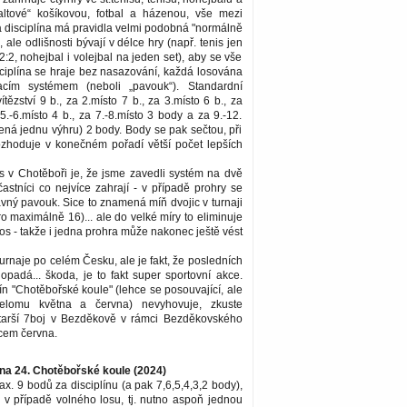
altové“ košíkovou, fotbal a házenou, vše mezi
 disciplína má pravidla velmi podobná "normálně
, ale odlišnosti bývají v délce hry (např. tenis jen
2:2, nohejbal i volejbal na jeden set), aby se vše
sciplína se hraje bez nasazování, každá losována
vacím systémem (neboli „pavouk“). Standardní
tězství 9 b., za 2.místo 7 b., za 3.místo 6 b., za
 5.-6.místo 4 b., za 7.-8.místo 3 body a za 9.-12.
ná jednu výhru) 2 body. Body se pak sečtou, při
ozhoduje v konečném pořadí větší počet lepších
s v Chotěboři je, že jsme zavedli systém na dvě
častníci co nejvíce zahrají - v případě prohry se
ravný pavouk. Sice to znamená míň dvojic v turnaji
ro maximálně 16)... ale do velké míry to eliminuje
los - takže i jedna prohra může nakonec ještě vést
turnaje po celém Česku, ale je fakt, že posledních
 opadá... škoda, je to fakt super sportovní akce.
 "Chotěbořské koule" (lehce se posouvající, ale
elomu května a června) nevyhovuje, zkuste
tarší 7boj v Bezděkově v rámci Bezděkovského
ncem června.
ina 24. Chotěbořské koule (2024)
ax. 9 bodů za disciplínu (a pak 7,6,5,4,3,2 body),
 v případě volného losu, tj. nutno aspoň jednou