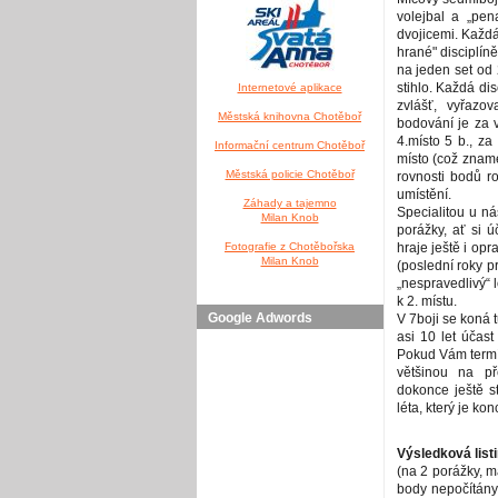
volejbal a „pen
dvojicemi. Každá
hrané" disciplíně
na jeden set od 
stihlo. Každá di
Internetové aplikace
zvlášť, vyřazo
Městská knihovna Chotěboř
bodování je za ví
4.místo 5 b., za
Informační centrum Chotěboř
místo (což zname
Městská policie Chotěboř
rovnosti bodů r
umístění.
Záhady a tajemno
Specialitou u ná
Milan Knob
porážky, ať si ú
Fotografie z Chotěbořska
hraje ještě i op
Milan Knob
(poslední roky p
„nespravedlivý“ 
k 2. místu.
Google Adwords
V 7boji se koná 
asi 10 let účast
Pokud Vám termín
většinou na př
dokonce ještě s
léta, který je ko
Výsledková list
(na 2 porážky, m
body nepočítány