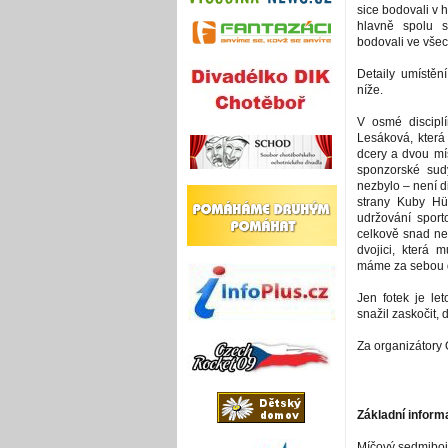
sice bodovali v h
hlavně spolu s
bodovali ve všec
Detaily umístěn
níže.
V osmé discipl
Lesáková, která
dcery a dvou mí
sponzorské sud
nezbylo – není di
strany Kuby Hü
udržování sport
celkově snad ne
dvojici, která 
máme za sebou d
Jen fotek je le
snažil zaskočit, d
Za organizátory
Základní inform
Míčový sedmiboj 