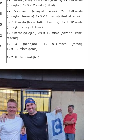
1x 1.místo (tenis), 1x 4.místo (st.tenis), 1x 7.-8.místo
9
(nohejbal), 1x 9.-12.místo (fotbal)
2x 5.-6.místo (volejbal, koše), 2x 7.-8.místo
8
(nohejbal, házená), 2x 9.-12.místo (fotbal, st.tenis)
3x 7.-8.místo (tenis, fotbal, házená), 3x 9.-12.místo
5
(nohejbal, volejbal, koše)
1x 3.místo (volejbal), 3x 9.-12.místo (házená, koše,
2
st.tenis)
1x 4. (nohejbal), 1x 5.-6.místo (fotbal),
1
1x 9.-12.místo (tenis)
1x 7.-8.místo (volejbal)