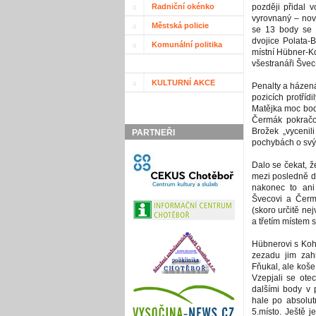
Radniční okénko
později přidal v
vyrovnaný – nov
Městská policie
se 13 body se u
dvojice Polata-
Komunální politika
místní Hübner-Ko
všestranáři Švec
KULTURNÍ AKCE
Penalty a házená
pozicích protříd
Matějka moc bod
Čermák pokračov
Brožek „vycenil
PARTNEŘI
pochybách o svýc
Dalo se čekat, ž
mezi posledně d
nakonec to ani
Švecovi a Čermá
(skoro určitě ne
a třetím místem s
Hübnerovi s Kohl
zezadu jim zahr
Fňukal, ale koše
Vzepjali se ote
dalšími body v 
hale po absolut
5.místo. Ještě j