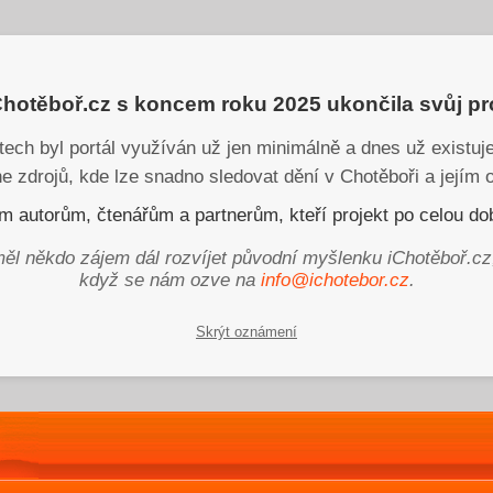
iChotěboř.cz s koncem roku 2025 ukončila svůj p
tech byl portál využíván už jen minimálně a dnes už existu
ne zdrojů, kde lze snadno sledovat dění v Chotěboři a jejím o
 autorům, čtenářům a partnerům, kteří projekt po celou dob
ěl někdo zájem dál rozvíjet původní myšlenku iChotěboř.cz
když se nám ozve na
info@ichotebor.cz
.
Skrýt oznámení