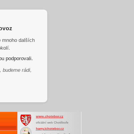
rovoz
je mnoho dalších
kolí.
u podporovali.
, budeme rádi,
www.chotebor.cz
oficiální web Chotěboře
harry.ichotebor.cz