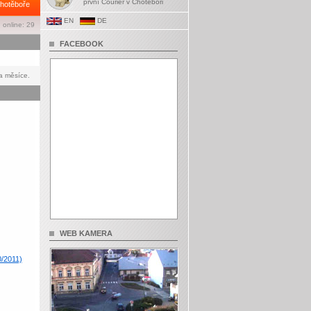
první Courier v Chotěboři
hotěboře
EN
DE
 online: 29
FACEBOOK
a měsíce.
WEB KAMERA
0/2011)