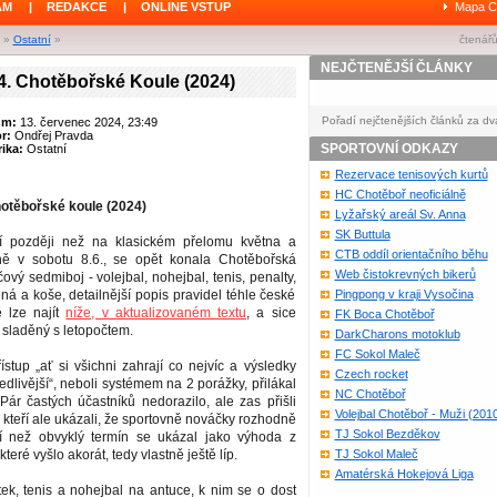
ÁM
|
REDAKCE
|
ONLINE VSTUP
Mapa C
»
Ostatní
»
čtenářů
NEJČTENĚJŠÍ ČLÁNKY
4. Chotěbořské Koule (2024)
Pořadí nejčtenějších článků za dv
um:
13. červenec 2024, 23:49
or:
Ondřej Pravda
SPORTOVNÍ ODKAZY
ika:
Ostatní
Rezervace tenisových kurtů
HC Chotěboř neoficiálně
otěbořské koule (2024)
Lyžařský areál Sv. Anna
SK Buttula
í později než na klasickém přelomu května a
CTB oddíl orientačního běhu
ně v sobotu 8.6., se opět konala Chotěbořská
Web čistokrevných bikerů
ový sedmiboj - volejbal, nohejbal, tenis, penalty,
ená a koše, detailnější popis pravidel téhle české
Pingpong v kraji Vysočina
ě lze najít
níže, v aktualizovaném textu
, a sice
FK Boca Chotěboř
 sladěný s letopočtem.
DarkCharons motoklub
FC Sokol Maleč
ístup „ať si všichni zahrají co nejvíc a výsledky
Czech rocket
edlivější“, neboli systémem na 2 porážky, přilákal
NC Chotěboř
 Pár častých účastníků nedorazilo, ale zas přišli
Volejbal Chotěboř - Muži (201
. kteří ale ukázali, že sportovně nováčky rozhodně
TJ Sokol Bezděkov
í než obvyklý termín se ukázal jako výhoda z
teré vyšlo akorát, tedy vlastně ještě líp.
TJ Sokol Maleč
Amatérská Hokejová Liga
ek, tenis a nohejbal na antuce, k nim se o dost