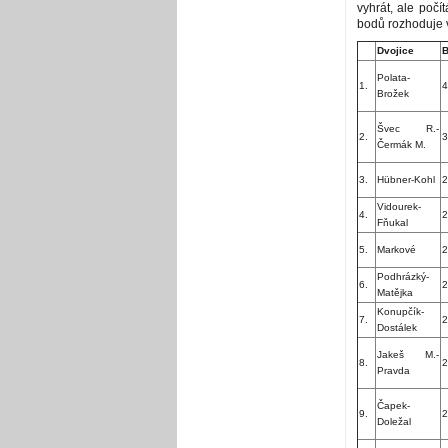
vyhrát, ale počí
bodů rozhoduje v
Dvojice
B
Polata-
1.
4
Brožek
Švec R.-
2.
3
Čermák M.
3.
Hübner-Kohl
2
Vidourek-
4.
2
Fňukal
5.
Markové
2
Podhrázký-
6.
2
Matějka
Konupčík-
7.
2
Dostálek
Jakeš M.-
8.
2
Pravda
Čapek-
9.
2
Doležal