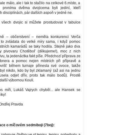
ale málo, ale i tak to stačilo na celkové 6.místo, a
 prvníma dvěma dvojicema byli jediní, kteří
h disciplínách, pár dalších aspoň v jedné ne.
í všech dvojic si můžete prostudovat v tabulce
íně – občerstvení – neměla konkurenci Verča
 to zvládala do velké míry sama, i když pomoc
stních kamarádů se taky hodila. Stejně jako dva
y pivovaru Chotěboř (děkujeme!), moc z nich
vu, ta jedenáctka fakt píše. Předchozí příprava ze
bnera a pomoc nejen místních při přípravě a
ovišť během turnaje přinesla své ovoce, takže
byl nikdo, kdo by byl zklamaný (až asi na jednu
musela odjet dřív, proto tak málo bodů). Prostě
alší výbornou Kouli.
tos míň, Lukáš Vajrych chyběl... ale Hansek se
íky!
 Ondřej Pravda
ace o míčovém sedmiboji (7boj):
zahrnuje čtyřhry ve st.tenisu, tenisu, nohejbalu a