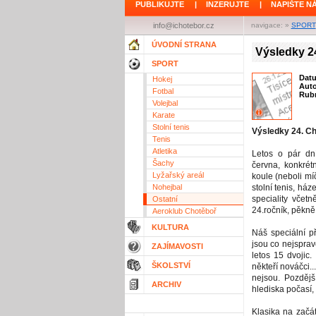
PUBLIKUJTE
|
INZERUJTE
|
NAPIŠTE N
info@ichotebor.cz
navigace: »
SPORT
ÚVODNÍ STRANA
Výsledky 2
SPORT
Dat
Hokej
Aut
Fotbal
Rubr
Volejbal
Karate
Stolní tenis
Výsledky 24. Ch
Tenis
Atletika
Letos o pár dn
Šachy
června, konkrét
Lyžařský areál
koule (neboli míč
Nohejbal
stolní tenis, ház
speciality včetn
Ostatní
24.ročník, pěkně
Aeroklub Chotěboř
KULTURA
Náš speciální př
jsou co nejsprav
ZAJÍMAVOSTI
letos 15 dvojic.
ŠKOLSTVÍ
někteří nováčci..
nejsou. Pozdějš
ARCHIV
hlediska počasí, k
Klasika na začát