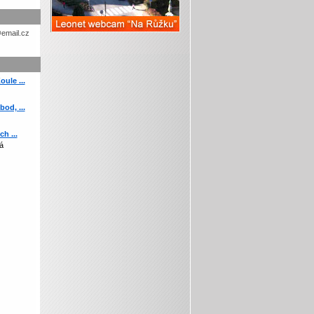
etohc.ch
ule ...
od, ...
h ...
á