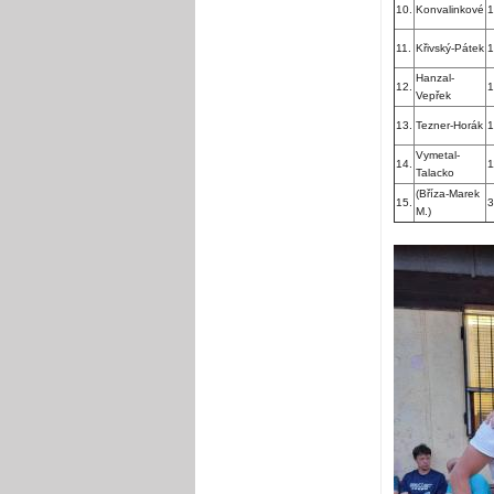
10.
Konvalinkové
1
11.
Křivský-Pátek
1
Hanzal-
12.
1
Vepřek
13.
Tezner-Horák
1
Vymetal-
14.
1
Talacko
(Bříza-Marek
15.
3
M.)