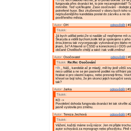
Už těch blábolů nechte, je to pořád dokola. Že ta
fungovala přes dvanáct let, to jste nezaregistrolali? T
mrkněte. Teď vykřikujete .Zase osočování - dodejte j
potrefené huse. Bez zkušeností v oboru bych toho 
nejzkušenějšího kandidáta poslal do zácviku a ne do 
pověřeného města.
Autor:
OH
odpovědět
| #1
Titulek:
Já bych udělal petici,že si nadále už nepřejeme mít z
Škaryda a viděli bychom,kolik lidí je spokojeno s jeho
érou,kterou tak vvycerpavajic vykonával pro blaho 
jinam, že? A hlavně si ČSSD a koneckonců i ODS uv
občané Chotěboře chtějí a také i tak volili změnu!
Autor:
Osočovatel
odpovědět
| #
Titulek:
Re:Re: Osočování
,, Náš,, kandidát ač je mladý, měl by jistě větší 
neco udělat a ne se jen pasivně podilet na stříhání
hrabat si pro vlastní kapsu, nebo presneji-firmu. Vsic
křesel se bojí toho, že jim skonci jejich korupční ses
tak?
Autor:
Jarka
odpovědět
| #1
Titulek:
KO ->
Povolební dohoda fungovala dvanáct let tak skvěle a
jasně vyslovila pro změnu.
Autor:
Tereza Jechová
odpovědět
| #1
Titulek:
Vážení, každý máme svůj názor. Jen mi přijde trochu
autor schovává za monogram nebo přezdívku. Plně se