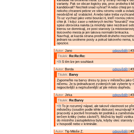
kandidat na uvolnena mista. Ze ty strany nemaji k disp
varianty. Pak se obcan logicky pta, proc proboha ti lid
kandidovali? Nechteli snad vyhrat? A nebo chteji jen 
nekoho chraneni pekne ve stinu stromu vodit a ovlad
neodvážné až srabácké. A nebo take treba vychcané
To uz vychazi jako vetsi bouráci ti, kteří rovnou rekn
chte jit. I kdyz zase u nekterych techto “bouraků” mam
spise obrovska naivita (a mnohdy take nezdravé se
kterou se domnivaji, ze post starosty (a mistostarost
tisicoveho mesta je jen takova normalni brnkacka.
Navrhuji, at kazda strana predhodi druheho mozneho
jednani na uvolnene posty a pokud takoveho nema, t
opozice.
Autor:
Jano
odpovědět
| #3
Titulek:
Re:Re:Re:
S tím lze jen souhlasit
Autor:
Borda
odpovědět
| #3
Titulek:
Barvy
Zapomeňte na barvy dresu ty jsou v městečku jako 
ničemu. Je tu jednadvacet zvolených tak vyberte ty n
nejpoctivější a nejzkušenější ať jde město dopředu.
Autor:
Jirka
odpovědět
| #3
Titulek:
Re:Barvy
To je rozumný nápad, ale takové vlastnosti se př
městečku (soudím podle téhle diskuse) neuznávají! 
pracovitý a poctivě hromadu let podniká a zaměstnává 
terčem kritiky (nebo závisti?). Možná by lepší vizitka
do místního zastupitelstva byla, kdyby otec starosty
v hospodě nebo v kriminále.
Autor:
Tip Miloše Z.
odpovědět
| #3