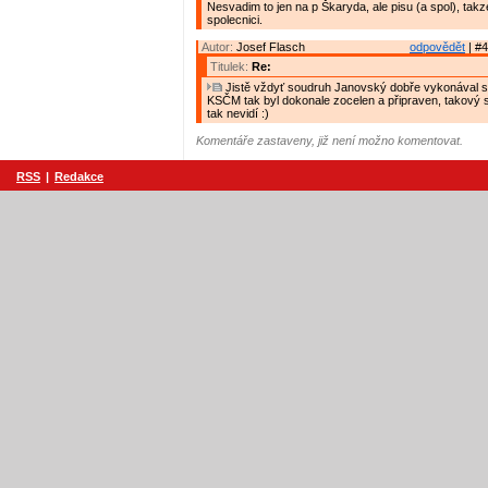
Nesvadim to jen na p Škaryda, ale pisu (a spol), takze
spolecnici.
Autor:
Josef Flasch
odpovědět
| #4
Titulek:
Re:
Jistě vždyť soudruh Janovský dobře vykonával st
KSČM tak byl dokonale zocelen a připraven, takový 
tak nevidí :)
Komentáře zastaveny, již není možno komentovat.
RSS
|
Redakce