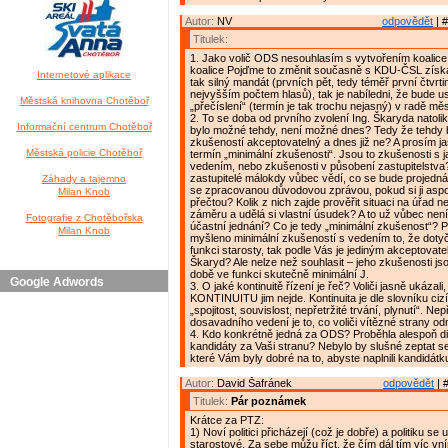
Autor:
NV
odpovědět
| #
Titulek:
1. Jako volič ODS nesouhlasím s vytvořením koalice
koalice Pojďme to změnit současně s KDU-ČSL získa
Internetové aplikace
tak silný mandát (prvních pět, tedy téměř první čtvrti
nejvyšším počtem hlasů), tak je nabíledni, že bude usi
Městská knihovna Chotěboř
„přečíslení“ (termín je tak trochu nejasný) v radě mě
2. To se doba od prvního zvolení Ing. Škaryda natolik
Informační centrum Chotěboř
bylo možné tehdy, není možné dnes? Tedy že tehdy b
zkušeností akceptovatelný a dnes již ne? A prosím jas
Městská policie Chotěboř
termín „minimální zkušenosti“. Jsou to zkušenosti s 
vedením, nebo zkušenosti v působení zastupitelstva?
zastupitelé málokdy vůbec vědí, co se bude projedná
Záhady a tajemno
se zpracovanou důvodovou zprávou, pokud si ji as
Milan Knob
přečtou? Kolik z nich zajde prověřit situaci na úřad 
záměru a udělá si vlastní úsudek? A to už vůbec není
Fotografie z Chotěbořska
účastní jednání? Co je tedy „minimální zkušenost“? Pr
Milan Knob
myšleno minimální zkušeností s vedením to, že dotyč
funkci starosty, tak podle Vás je jediným akceptovate
Škaryd? Ale nelze než souhlasit – jeho zkušenosti jso
době ve funkci skutečně minimální J.
Google Adwords
3. O jaké kontinuitě řízení je řeč? Voliči jasně ukázali
KONTINUITU jim nejde. Kontinuita je dle slovníku cizí
„spojitost, souvislost, nepřetržité trvání, plynutí“. Nep
dosavadního vedení je to, co voliči vítězné strany odm
4. Kdo konkrétně jedná za ODS? Proběhla alespoň d
kandidáty za Vaši stranu? Nebylo by slušné zeptat s
které Vám byly dobré na to, abyste naplnili kandidátk
Autor:
David Šafránek
odpovědět
| 
Titulek:
Pár poznámek
Krátce za PTZ:
1) Noví politici přicházejí (což je dobře) a politiku se 
starostové. Za sebe můžu říct, že čím dál tím víc v