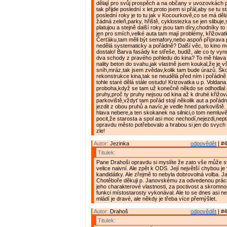
dělají pro svůj prospěch a na občany v uvozovkách p
tak přijde poslední x let,proto jsem si přál,aby se tu 
poslední roky je to tu jak v Kocourkově,co se má děla
žádná zeleň,parky, hřiště, cyklostezka se jen slibuje,s
platujou a stejně další roky jsou tam díry,chodníky t
jen pro smích,velké auta tam mají problémy, křižova
Čerťáku,tam měli být semafory,nebo aspoň příprava p
nedělá systematicky a pořádně? Další věc, to kino 
dostalo! Barva fasády ke střeše, budiž, ale co ty vy
dva schody z pravého pohledu do kina? To mě hlava
nality beton do svahu,jak vlastně jsem koukal,že je v
sníh,mráz,tak jsem zvědav,kolik tam bude úrazů. Šk
rekonstrukce kina,tak se neudělá před ním i pořádně
tohle staré dělá stále ostudu! Krizovatka u p. Voldana
proboha,když se tam už konečně někdo se odhodlal 
pruhy,proč ty pruhy nejsou od kina až k druhé křižov
parkoviště,vždyť tam pořád stojí několik aut a pořád
jezdit z obou pruhů a navíc,je vedle hned parkoviště.
hlava nebere,a ten skokanek na silnici,o tom nemluv
pocit,že starosta a spol asi moc nechodí,nejezdi,neptaj
opravdu město potřebovalo a hrabou si jen do svych a
zle!
Autor:
Jezinka
odpovědět
| #4
Titulek:
Pane Drahoši opravdu si myslíte že zato vše může s
velice naivní. Ale zpět k ODS. Její největší chybou je 
kandidátky. Ale zřejmě to nebyla dobrovolná volba. 
Chotěboře děkuji p. Janovskému za odvedenou práci
jeho charakterové vlastnosti, za poctivost a skromno
funkci místostarosty vykonával. Ale to se dnes asi n
mládí je dravé, ale někdy je třeba více přemýšlet.
Autor:
Drahoš
odpovědět
| #4
Titulek: