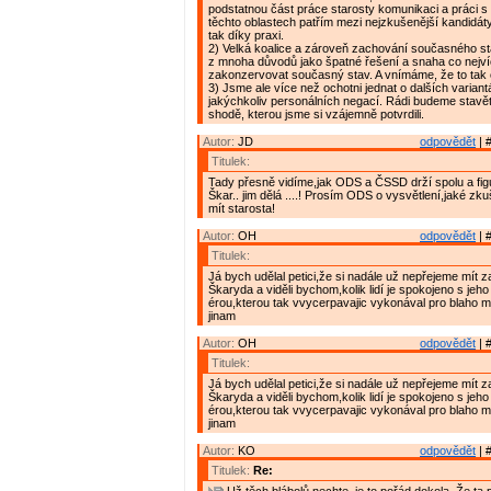
podstatnou část práce starosty komunikaci a práci s 
těchto oblastech patřím mezi nejzkušenější kandidáty
tak díky praxi.
2) Velká koalice a zároveň zachování současného st
z mnoha důvodů jako špatné řešení a snaha co nejv
zakonzervovat současný stav. A vnímáme, že to tak cít
3) Jsme ale více než ochotni jednat o dalších varian
jakýchkoliv personálních negací. Rádi budeme stav
shodě, kterou jsme si vzájemně potvrdili.
Autor:
JD
odpovědět
| 
Titulek:
Tady přesně vidíme,jak ODS a ČSSD drží spolu a fi
Škar.. jim dělá ....! Prosím ODS o vysvětlení,jaké zk
mít starosta!
Autor:
OH
odpovědět
| 
Titulek:
Já bych udělal petici,že si nadále už nepřejeme mít z
Škaryda a viděli bychom,kolik lidí je spokojeno s jeho
érou,kterou tak vvycerpavajic vykonával pro blaho 
jinam
Autor:
OH
odpovědět
| 
Titulek:
Já bych udělal petici,že si nadále už nepřejeme mít z
Škaryda a viděli bychom,kolik lidí je spokojeno s jeho
érou,kterou tak vvycerpavajic vykonával pro blaho 
jinam
Autor:
KO
odpovědět
| 
Titulek:
Re: