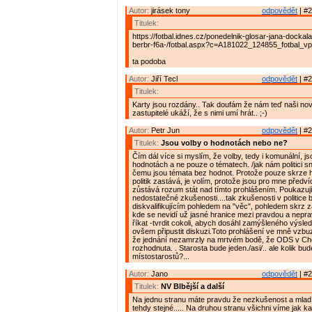
Autor:
jirásek tony
odpovědět
| #2
Titulek:
https://fotbal.idnes.cz/ponedelnik-glosar-jana-docka
berbr-f6a-/fotbal.aspx?c=A181022_124855_fotbal_v
ta podoba
Autor:
Jiří Tecl
odpovědět
| #2
Titulek:
Karty jsou rozdány.. Tak doufám že nám teď naši nov
zastupitelé ukáží, že s nimi umí hrát.. ;-)
Autor:
Petr Jun
odpovědět
| #2
Titulek:
Jsou volby o hodnotách nebo ne?
Čím dál více si myslím, že volby, tedy i komunální, j
hodnotách a ne pouze o tématech. /jak nám politici sn
čemu jsou témata bez hodnot. Protože pouze skrze h
politik zastává, je volím, protože jsou pro mne předví
zůstává rozum stát nad tímto prohlášením. Poukazuj
nedostatečné zkušenosti....tak zkušenosti v politice 
diskvalifikujícím pohledem na "věc", pohledem skrz 
kde se nevidí už jasné hranice mezi pravdou a nepra
říkat -tvrdit cokoli, abych dosáhl zamýšleného výsle
ovšem připustit diskuzi.Toto prohlášení ve mně vzbu
že jednání nezamrzly na mrtvém bodě, že ODS v Cho
rozhodnuta. . Starosta bude jeden./asi/.. ale kolik bu
místostarostů?...
Autor:
Jano
odpovědět
| #2
Titulek:
NV Blbější a další
Na jednu stranu máte pravdu že nezkušenost a mlad
tehdy stejné..... Na druhou stranu všichni víme jak ka