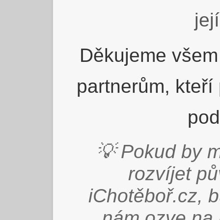
jej
Děkujeme všem 
partnerům, kteří
pod
💡 Pokud by m
rozvíjet p
iChotěboř.cz, 
nám ozve na