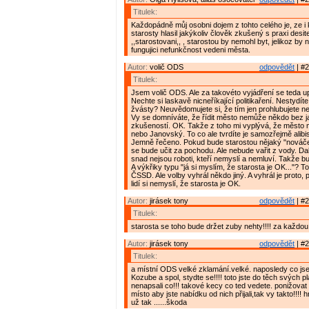
Titulek:
Každopádně můj osobni dojem z tohto celého je, ze i
starosty hlasil jakýkoliv člověk zkušený s praxi desite
,,starostovani,, , starostou by nemohl byt, jelikoz by 
fungujici nefunkčnost vedeni města.
Autor:
volič ODS
odpovědět
| #2
Titulek:
Jsem volič ODS. Ale za takovéto vyjádření se teda u
Nechte si laskavě nicneříkající politikaření. Nestydít
žvásty? Neuvědomujete si, že tím jen prohlubujete 
Vy se domníváte, že řídit město nemůže někdo bez j
zkušeností. OK. Takže z toho mi vyplývá, že město 
nebo Janovský. To co ale tvrdíte je samozřejmě alibis
Jemně řečeno. Pokud bude starostou nějaký "nováč
se bude učit za pochodu. Ale nebude vařit z vody. Dal
snad nejsou roboti, kteří nemyslí a nemluví. Takže 
A výkřiky typu "já si myslím, že starosta je OK..."? To 
ČSSD. Ale volby vyhrál někdo jiný. A vyhrál je proto, 
lidí si nemyslí, že starosta je OK.
Autor:
jirásek tony
odpovědět
| #2
Titulek:
starosta se toho bude držet zuby nehty!!!! za každou
Autor:
jirásek tony
odpovědět
| #2
Titulek:
a místní ODS velké zklamání.velké. naposledy co jse 
Kozube a spol, stydte se!!!! toto jste do těch svých p
nenapsali co!!! takové kecy co ted vedete. ponižovat 
místo aby jste nabídku od nich přijali,tak vy takto!!!!
už tak ......škoda