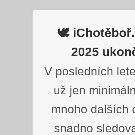
🕊️ iChotěbo
2025 ukonč
V posledních lete
už jen minimáln
mnoho dalších o
snadno sledova