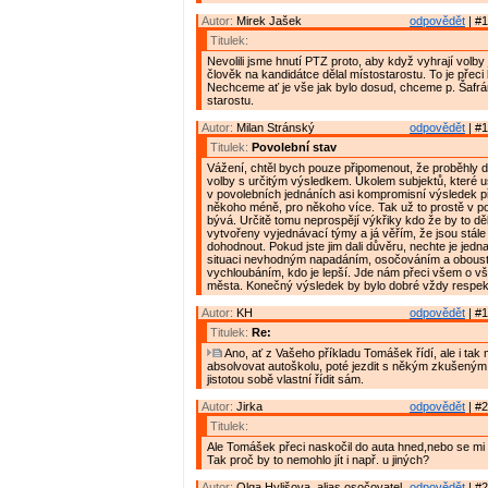
Autor:
Mirek Jašek
odpovědět
| #1
Titulek:
Nevolili jsme hnutí PTZ proto, aby když vyhrají volby 
člověk na kandidátce dělal místostarostu. To je přeci 
Nechceme ať je vše jak bylo dosud, chceme p. Šafrá
starostu.
Autor:
Milan Stránský
odpovědět
| #1
Titulek:
Povolební stav
Vážení, chtěl bych pouze připomenout, že proběhly 
volby s určitým výsledkem. Úkolem subjektů, které us
v povolebních jednáních asi kompromisní výsledek př
někoho méně, pro někoho více. Tak už to prostě v po
bývá. Určitě tomu neprospějí výkřiky kdo že by to děla
vytvořeny vyjednávací týmy a já věřím, že jsou stále
dohodnout. Pokud jste jim dali důvěru, nechte je jedna
situaci nevhodným napadáním, osočováním a obous
vychloubáním, kdo je lepší. Jde nám přeci všem o v
města. Konečný výsledek by bylo dobré vždy respek
Autor:
KH
odpovědět
| #1
Titulek:
Re:
Ano, ať z Vašeho příkladu Tomášek řídí, ale i tak 
absolvovat autoškolu, poté jezdit s někým zkušeným
jistotou sobě vlastní řídit sám.
Autor:
Jirka
odpovědět
| #2
Titulek:
Ale Tomášek přeci naskočil do auta hned,nebo se mi h
Tak proč by to nemohlo jít i např. u jiných?
Autor:
Olga Hylišova, alias osočovatel
odpovědět
| #2