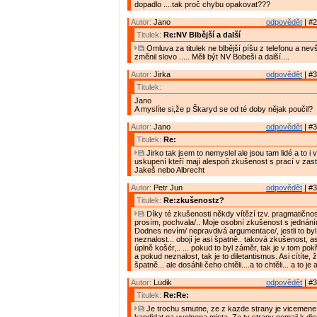
dopadlo ....tak proč chybu opakovat???
Autor:
Jano
odpovědět
| #2
Titulek:
Re:NV Blbější a další
Omluva za titulek ne blbější píšu z telefonu a nevš
změnil slovo ..... Měli být NV Bobeši a další....
Autor:
Jirka
odpovědět
| #3
Titulek:
Jano
A myslíte si,že p Škaryd se od té doby nějak poučil?
Autor:
Jano
odpovědět
| #3
Titulek:
Re:
Jirko tak jsem to nemyslel ale jsou tam lidé a to i
uskupení kteří mají alespoň zkušenost s prací v zast
Jakeš nebo Albrecht
Autor:
Petr Jun
odpovědět
| #3
Titulek:
Re:zkušenostz?
Díky té zkušenosti někdy vítězí tzv. pragmatičnost
prosím, pochvala/.. Moje osobní zkušenost s jednání
Dodnes nevím/ nepravdivá argumentace/, jestli to by
neznalost... obojí je asi špatně.. taková zkušenost, asi
úplně košér,.. ... pokud to byl záměr, tak je v tom po
a pokud neznalost, tak je to diletantismus. Asi cítíte, ž
špatně... ale dosáhli čeho chtěli....a to chtěli... a to j
Autor:
Ludik
odpovědět
| #3
Titulek:
Re:Re:
Je trochu smutne, ze z kazde strany je vicemene