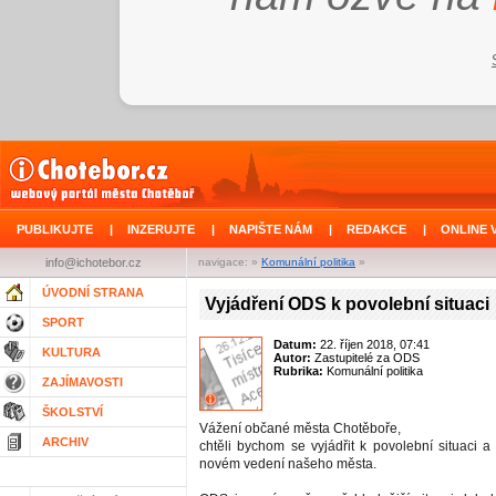
PUBLIKUJTE
|
INZERUJTE
|
NAPIŠTE NÁM
|
REDAKCE
|
ONLINE 
info@ichotebor.cz
navigace: »
Komunální politika
»
ÚVODNÍ STRANA
Vyjádření ODS k povolební situaci
SPORT
Datum:
22. říjen 2018, 07:41
KULTURA
Autor:
Zastupitelé za ODS
Rubrika:
Komunální politika
ZAJÍMAVOSTI
ŠKOLSTVÍ
Vážení občané města Chotěboře,
ARCHIV
chtěli bychom se vyjádřit k povolební situaci a
novém vedení našeho města.