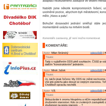
adaptaci nezkušeného zástupce ve vedení města
Nabídli jsme několik kompromisních řešení, us
uvolněné pozice, abychom byli městotvorní, konst
mělo „hlavu a patu“.
Bohužel dosavadní jednání směřují stále j
momentálně uvázla na mrtvém bodě.
Komentáře zastaveny, již není možno komentovat.
KOMENTÁŘE:
Autor:
Milan Stránský
odpovědět
| #
Titulek:
Tady s vyjádřením ODS plně souhlasím. ČSSD je stál
dalším "konstruktivním" jednáním.
Autor:
Mirek Jašek
odpovědět
| #
Titulek:
Jo, takže jinak řečeno: My ODS nic měnit nechceme
vše jelo potichu jako dosud se stejným starostou. To
Chotěboři opravdu nechtěli.
Autor:
V.B.
odpovědět
| #
Titulek:
Sklouzáváte k onomu hloupému a ničím nepodložené
zkušeném starostovi. Kdo ze zvolených zastupitelů
zkušenost na postu starosty ... ?