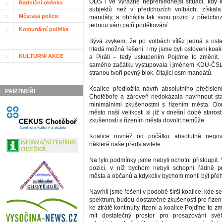
ODS i ve výrazně nepřehlednější situaci, kdy 
Radniční okénko
subjektů než v předchozích volbách, získala
Městská policie
mandáty, a obhájila tak svou pozici z předchoz
jednou vám patří poděkování.
Komunální politika
Bývá zvykem, že po volbách vítěz jedná s osta
hledá možná řešení. I my jsme byli osloveni koal
KULTURNÍ AKCE
a Piráti – tedy uskupením Pojďme to změnit. 
samého začátku vystupovala i jménem KDU-ČSL s
stranou tvoří pevný blok, čítající osm mandátů.
Koalice předložila návrh absolutního přečísl
PARTNEŘI
Chotěboře a zároveň nedokázala navrhnout sta
minimálními zkušenostmi s řízením města. D
město naší velikosti si již v dnešní době staros
zkušeností s řízením města dovolit nemůže.
Koalice rovněž od počátku absolutně negov
některé naše představitele.
Na tyto podmínky jsme nebyli ochotni přistoupit
pozici, v níž bychom nebyli schopni řádně p
města a občanů a kdykoliv bychom mohli být přeh
Navrhli jsme řešení v podobě širší koalice, kde se
spektrum, budou dostatečné zkušenosti pro řízen
ke ztrátě kontinuity řízení a koalice Pojďme to z
mít dostatečný prostor pro prosazování sv