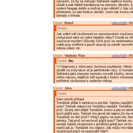
názorem, že by se měl pan Šafránek nejdříve trochu
úřadě a pak klidně kandidovat na starostu. Myslím, 
vedení funguje dobře a možná si jen někteří z Vás 
představit, co tato funkce obnáší. Jsem tak trochu o
dohady o křesla.
Autor:
Bobeš
odpovědět
| #1
Titulek:
Jak velké měl zkušenosti se starostováním současný
získal post také ve velmi mladém věku? Chodil se ně
zaučovat myslíte? Důvody ODS proč se nedohodnout 
voleb jsou směšné a jasně ukazují na záměr nezměni
města vůbec nic.
Autor:
Vladislav Řípa
odpovědět
| #1
Titulek:
Re:
Naprosto s Vámi paní Jechová souhlasím. Nikdo 
stydět za svůj názor ať je jakéhokoliv rázu. O kompe
Šafránka jako starosty nemohu vyvodit závěry, nicmé
mého názoru, nejdříve měl spokojit s funkcí místostar
potřebné zkušenosti s vedením města.
Autor:
Jirka
odpovědět
| #1
Titulek:
Dám menší příklad:
Tomášek přijde k tatínkovi a povídá. Tatínku,nepůjčil
auto? Tatínek odpoví,ne Tomášku nepůjčil. Tomášek
pryč. Druhý den přijde Tomášek znovu a pta se tatín
bych půjčit auto. Tatínek mu jasné dá najevo,že mu a
Tomášek se diví proč? Vždyť papíry na auto má. Ned
tatínka. Tati,proč mi nechceš půjčit auto? Tatínek mu
nemáš žádné zkušenosti s ježděním,ještě bys mi ho 
starší,tak jo. Tomášek mu odpovi. Jak můžu mít něja
zkušenosti,když mi nedovolíš řídit?!