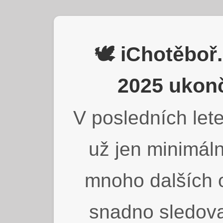
🕊️ iChotěbo
2025 ukonč
V posledních lete
už jen minimáln
mnoho dalších o
snadno sledova