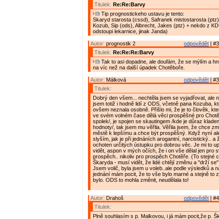
Titulek:
Re:Re:Barvy
Tip prognostickeho ustavu je tento:
Skaryd starosta (cssd), Safranek mistostarosta (ptz)
Kozub, Sip (ods), Albrecht, Jakes (ptz) + nekdo z K
odstoupi lekarnice, jinak Janda)
Autor:
prognostik 2
odpovědět
| #3
Titulek:
Re:Re:Re:Barvy
Tak to asi dopadne, ale doufám, že se mýlím a h
na víc než na další úpadek Chotěboře.
Autor:
Málková
odpovědět
| #3
Titulek:
Dobrý den všem... nechtěla jsem se vyjadřovat, ale ne
jsem totiž i hodně lidí z ODS, včetně pana Kozuba, k
ovšem neznala osobně. Přišlo mi, že je to člověk, kter
ve svém volném čase dělá věci prospěšné pro Chotěb
spolek/, je spojen se skautingem /kde je důraz kladen
hodnoty/, tak jsem mu věřila. Věřila jsem, že chce z
městě k lepšímu a chce být prospěšný. Když nyní al
slyším, jak je při jednáních arogantní, narcistický.. a
ochoten určitých ústupku pro dobrou věc. Je mi to upř
vidět, aspon v mých očích, že i on vše dělal jen pro s
prospěch.. nikoliv pro prospěch Chotěře. (To stejné c
Škaryda - musí vidět, že lidé chtějí změnu a "drží se" 
Jsem volič, byla jsem u voleb..ale podle výsledků a
jednání mám pocit, že to vše bylo marné a stejně to z
bylo. ODS to mohla změnit, neudělala to!
Autor:
Drahoš
odpovědět
| #4
Titulek:
Plně souhlasím s p. Malkovou, i já mám pocit,že p. Šk