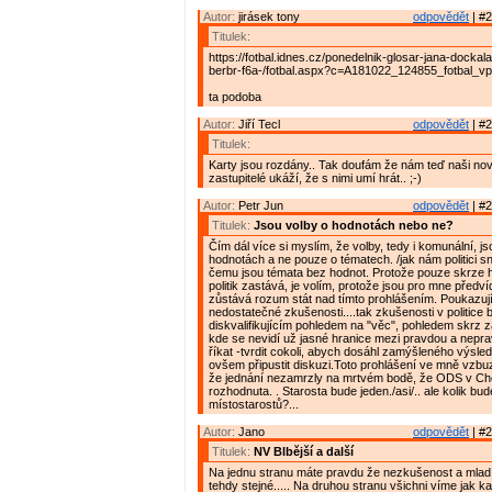
Autor:
jirásek tony
odpovědět
| #2
Titulek:
https://fotbal.idnes.cz/ponedelnik-glosar-jana-docka
berbr-f6a-/fotbal.aspx?c=A181022_124855_fotbal_v
ta podoba
Autor:
Jiří Tecl
odpovědět
| #2
Titulek:
Karty jsou rozdány.. Tak doufám že nám teď naši nov
zastupitelé ukáží, že s nimi umí hrát.. ;-)
Autor:
Petr Jun
odpovědět
| #2
Titulek:
Jsou volby o hodnotách nebo ne?
Čím dál více si myslím, že volby, tedy i komunální, j
hodnotách a ne pouze o tématech. /jak nám politici sn
čemu jsou témata bez hodnot. Protože pouze skrze h
politik zastává, je volím, protože jsou pro mne předví
zůstává rozum stát nad tímto prohlášením. Poukazuj
nedostatečné zkušenosti....tak zkušenosti v politice 
diskvalifikujícím pohledem na "věc", pohledem skrz 
kde se nevidí už jasné hranice mezi pravdou a nepra
říkat -tvrdit cokoli, abych dosáhl zamýšleného výsle
ovšem připustit diskuzi.Toto prohlášení ve mně vzbu
že jednání nezamrzly na mrtvém bodě, že ODS v Cho
rozhodnuta. . Starosta bude jeden./asi/.. ale kolik bu
místostarostů?...
Autor:
Jano
odpovědět
| #2
Titulek:
NV Blbější a další
Na jednu stranu máte pravdu že nezkušenost a mlad
tehdy stejné..... Na druhou stranu všichni víme jak ka