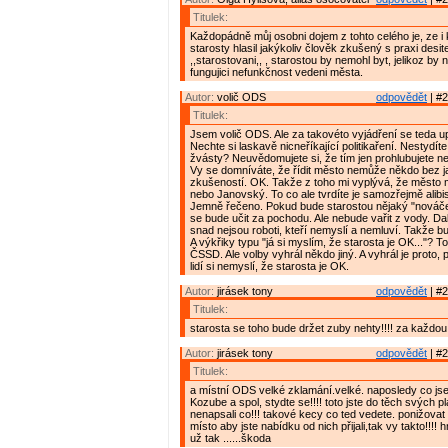
Titulek:
Každopádně můj osobni dojem z tohto celého je, ze i
starosty hlasil jakýkoliv člověk zkušený s praxi desite
,,starostovani,, , starostou by nemohl byt, jelikoz by 
fungujici nefunkčnost vedeni města.
Autor:
volič ODS
odpovědět
| #2
Titulek:
Jsem volič ODS. Ale za takovéto vyjádření se teda u
Nechte si laskavě nicneříkající politikaření. Nestydít
žvásty? Neuvědomujete si, že tím jen prohlubujete 
Vy se domníváte, že řídit město nemůže někdo bez j
zkušeností. OK. Takže z toho mi vyplývá, že město 
nebo Janovský. To co ale tvrdíte je samozřejmě alibis
Jemně řečeno. Pokud bude starostou nějaký "nováč
se bude učit za pochodu. Ale nebude vařit z vody. Dal
snad nejsou roboti, kteří nemyslí a nemluví. Takže 
A výkřiky typu "já si myslím, že starosta je OK..."? To 
ČSSD. Ale volby vyhrál někdo jiný. A vyhrál je proto, 
lidí si nemyslí, že starosta je OK.
Autor:
jirásek tony
odpovědět
| #2
Titulek:
starosta se toho bude držet zuby nehty!!!! za každou
Autor:
jirásek tony
odpovědět
| #2
Titulek:
a místní ODS velké zklamání.velké. naposledy co jse 
Kozube a spol, stydte se!!!! toto jste do těch svých p
nenapsali co!!! takové kecy co ted vedete. ponižovat 
místo aby jste nabídku od nich přijali,tak vy takto!!!!
už tak ......škoda