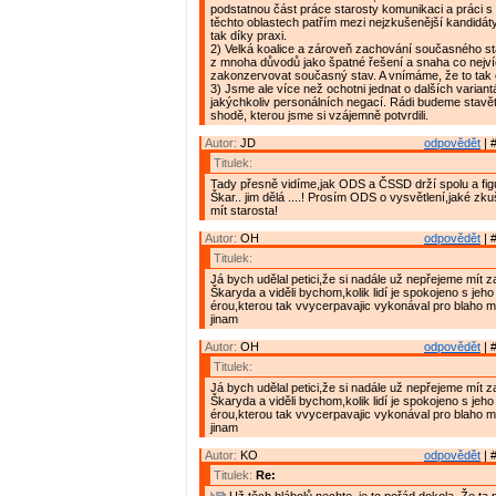
podstatnou část práce starosty komunikaci a práci s 
těchto oblastech patřím mezi nejzkušenější kandidáty
tak díky praxi.
2) Velká koalice a zároveň zachování současného st
z mnoha důvodů jako špatné řešení a snaha co nejv
zakonzervovat současný stav. A vnímáme, že to tak cít
3) Jsme ale více než ochotni jednat o dalších varian
jakýchkoliv personálních negací. Rádi budeme stav
shodě, kterou jsme si vzájemně potvrdili.
Autor:
JD
odpovědět
| 
Titulek:
Tady přesně vidíme,jak ODS a ČSSD drží spolu a fi
Škar.. jim dělá ....! Prosím ODS o vysvětlení,jaké zk
mít starosta!
Autor:
OH
odpovědět
| 
Titulek:
Já bych udělal petici,že si nadále už nepřejeme mít z
Škaryda a viděli bychom,kolik lidí je spokojeno s jeho
érou,kterou tak vvycerpavajic vykonával pro blaho 
jinam
Autor:
OH
odpovědět
| 
Titulek:
Já bych udělal petici,že si nadále už nepřejeme mít z
Škaryda a viděli bychom,kolik lidí je spokojeno s jeho
érou,kterou tak vvycerpavajic vykonával pro blaho 
jinam
Autor:
KO
odpovědět
| 
Titulek:
Re: