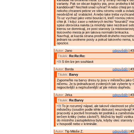
kandidat na uvolnena mista. Ze ty strany nemaji k disp
varianty. Pak se obcan logicky pta, proc proboha ti lid
kandidovali? Nechteli snad vyhrat? A nebo chteji jen 
nekoho chraneni pekne ve stinu stromu vodit a ovlad
neodvážné až srabácké. A nebo take treba vychcané
To uz vychazi jako vetsi bouráci ti, kteří rovnou rekn
chte jit. I kdyz zase u nekterych techto “bouraků” mam
spise obrovska naivita (a mnohdy take nezdravé se
kterou se domnivaji, ze post starosty (a mistostarost
tisicoveho mesta je jen takova normalni brnkacka.
Navrhuji, at kazda strana predhodi druheho mozneho
jednani na uvolnene posty a pokud takoveho nema, t
opozice.
Autor:
Jano
odpovědět
| #3
Titulek:
Re:Re:Re:
S tím lze jen souhlasit
Autor:
Borda
odpovědět
| #3
Titulek:
Barvy
Zapomeňte na barvy dresu ty jsou v městečku jako 
ničemu. Je tu jednadvacet zvolených tak vyberte ty n
nejpoctivější a nejzkušenější ať jde město dopředu.
Autor:
Jirka
odpovědět
| #3
Titulek:
Re:Barvy
To je rozumný nápad, ale takové vlastnosti se př
městečku (soudím podle téhle diskuse) neuznávají! 
pracovitý a poctivě hromadu let podniká a zaměstnává 
terčem kritiky (nebo závisti?). Možná by lepší vizitka
do místního zastupitelstva byla, kdyby otec starosty
v hospodě nebo v kriminále.
Autor:
Tip Miloše Z.
odpovědět
| #3