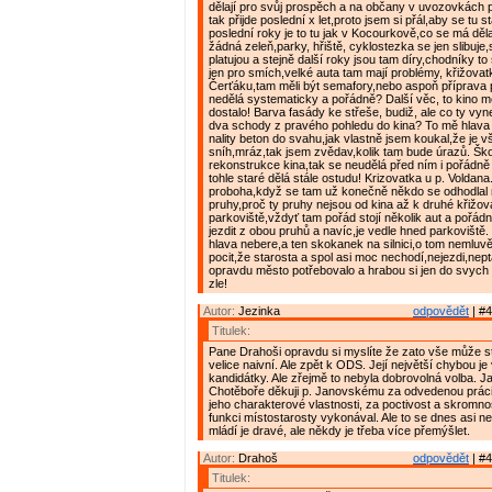
dělají pro svůj prospěch a na občany v uvozovkách p
tak přijde poslední x let,proto jsem si přál,aby se tu 
poslední roky je to tu jak v Kocourkově,co se má děla
žádná zeleň,parky, hřiště, cyklostezka se jen slibuje,s
platujou a stejně další roky jsou tam díry,chodníky t
jen pro smích,velké auta tam mají problémy, křižova
Čerťáku,tam měli být semafory,nebo aspoň příprava p
nedělá systematicky a pořádně? Další věc, to kino 
dostalo! Barva fasády ke střeše, budiž, ale co ty vy
dva schody z pravého pohledu do kina? To mě hlava
nality beton do svahu,jak vlastně jsem koukal,že je v
sníh,mráz,tak jsem zvědav,kolik tam bude úrazů. Šk
rekonstrukce kina,tak se neudělá před ním i pořádně
tohle staré dělá stále ostudu! Krizovatka u p. Voldana
proboha,když se tam už konečně někdo se odhodlal 
pruhy,proč ty pruhy nejsou od kina až k druhé křižov
parkoviště,vždyť tam pořád stojí několik aut a pořád
jezdit z obou pruhů a navíc,je vedle hned parkoviště.
hlava nebere,a ten skokanek na silnici,o tom nemluv
pocit,že starosta a spol asi moc nechodí,nejezdi,neptaj
opravdu město potřebovalo a hrabou si jen do svych a
zle!
Autor:
Jezinka
odpovědět
| #4
Titulek:
Pane Drahoši opravdu si myslíte že zato vše může s
velice naivní. Ale zpět k ODS. Její největší chybou je 
kandidátky. Ale zřejmě to nebyla dobrovolná volba. 
Chotěboře děkuji p. Janovskému za odvedenou práci
jeho charakterové vlastnosti, za poctivost a skromno
funkci místostarosty vykonával. Ale to se dnes asi n
mládí je dravé, ale někdy je třeba více přemýšlet.
Autor:
Drahoš
odpovědět
| #4
Titulek: