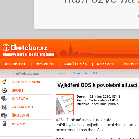
PUBLIKUJTE
|
INZERUJTE
|
NAPIŠTE NÁM
|
REDAKCE
|
ONLINE 
info@ichotebor.cz
navigace: »
Komunální politika
»
ÚVODNÍ STRANA
Vyjádření ODS k povolební situaci
SPORT
Datum:
22. říjen 2018, 07:41
KULTURA
Autor:
Zastupitelé za ODS
Rubrika:
Komunální politika
ZAJÍMAVOSTI
ŠKOLSTVÍ
Vážení občané města Chotěboře,
ARCHIV
chtěli bychom se vyjádřit k povolební situaci a
novém vedení našeho města.