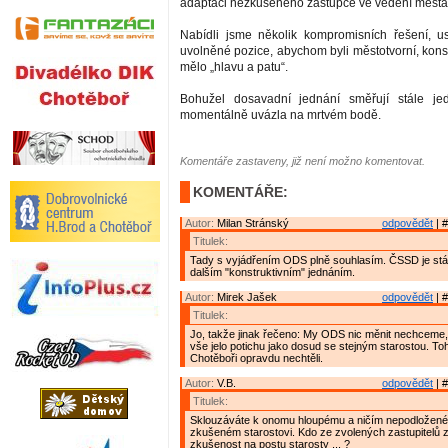
adaptaci nezkušeného zástupce ve vedení města
Nabídli jsme několik kompromisních řešení, us
uvolněné pozice, abychom byli městotvorní, konst
mělo „hlavu a patu“.
Bohužel dosavadní jednání směřují stále j
momentálně uvázla na mrtvém bodě.
Komentáře zastaveny, již není možno komentovat.
KOMENTÁŘE:
Autor:
Milan Stránský
odpovědět
| #
Titulek:
Tady s vyjádřením ODS plně souhlasím. ČSSD je stál
dalším "konstruktivním" jednáním.
Autor:
Mirek Jašek
odpovědět
| #
Titulek:
Jo, takže jinak řečeno: My ODS nic měnit nechceme
vše jelo potichu jako dosud se stejným starostou. To
Chotěboři opravdu nechtěli.
Autor:
V.B.
odpovědět
| #
Titulek:
Sklouzáváte k onomu hloupému a ničím nepodložené
zkušeném starostovi. Kdo ze zvolených zastupitelů
zkušenost na postu starosty ... ?