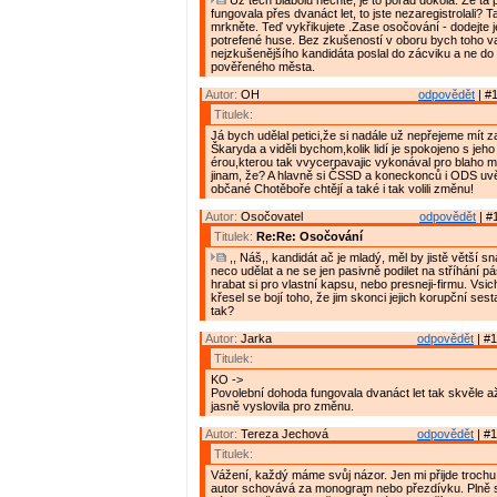
Už těch blábolů nechte, je to pořád dokola. Že ta
fungovala přes dvanáct let, to jste nezaregistrolali? T
mrkněte. Teď vykřikujete .Zase osočování - dodejte j
potrefené huse. Bez zkušeností v oboru bych toho 
nejzkušenějšího kandidáta poslal do zácviku a ne do 
pověřeného města.
Autor:
OH
odpovědět
| #1
Titulek:
Já bych udělal petici,že si nadále už nepřejeme mít z
Škaryda a viděli bychom,kolik lidí je spokojeno s jeho
érou,kterou tak vvycerpavajic vykonával pro blaho 
jinam, že? A hlavně si ČSSD a koneckonců i ODS uv
občané Chotěboře chtějí a také i tak volili změnu!
Autor:
Osočovatel
odpovědět
| #
Titulek:
Re:Re: Osočování
,, Náš,, kandidát ač je mladý, měl by jistě větší 
neco udělat a ne se jen pasivně podilet na stříhání
hrabat si pro vlastní kapsu, nebo presneji-firmu. Vsic
křesel se bojí toho, že jim skonci jejich korupční ses
tak?
Autor:
Jarka
odpovědět
| #1
Titulek:
KO ->
Povolební dohoda fungovala dvanáct let tak skvěle a
jasně vyslovila pro změnu.
Autor:
Tereza Jechová
odpovědět
| #1
Titulek:
Vážení, každý máme svůj názor. Jen mi přijde trochu
autor schovává za monogram nebo přezdívku. Plně se