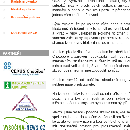
ODS i ve výrazně nepřehlednější situaci, kdy 
Radniční okénko
subjektů než v předchozích volbách, získala
Městská policie
mandáty, a obhájila tak svou pozici z předchoz
jednou vám patří poděkování.
Komunální politika
Bývá zvykem, že po volbách vítěz jedná s osta
hledá možná řešení. I my jsme byli osloveni koal
KULTURNÍ AKCE
a Piráti – tedy uskupením Pojďme to změnit. 
samého začátku vystupovala i jménem KDU-ČSL s
stranou tvoří pevný blok, čítající osm mandátů.
Koalice předložila návrh absolutního přečísl
PARTNEŘI
Chotěboře a zároveň nedokázala navrhnout sta
minimálními zkušenostmi s řízením města. D
město naší velikosti si již v dnešní době staros
zkušeností s řízením města dovolit nemůže.
Koalice rovněž od počátku absolutně negov
některé naše představitele.
Na tyto podmínky jsme nebyli ochotni přistoupit
pozici, v níž bychom nebyli schopni řádně p
města a občanů a kdykoliv bychom mohli být přeh
Navrhli jsme řešení v podobě širší koalice, kde se
spektrum, budou dostatečné zkušenosti pro řízen
ke ztrátě kontinuity řízení a koalice Pojďme to z
mít dostatečný prostor pro prosazování sv