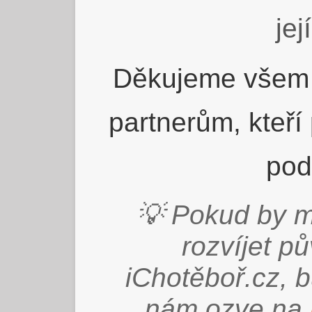
jej
Děkujeme všem 
partnerům, kteří
pod
💡 Pokud by m
rozvíjet p
iChotěboř.cz, 
nám ozve na