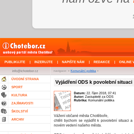
PUBLIKUJTE
|
INZERUJTE
|
NAPIŠTE NÁM
|
REDAKCE
|
ONLINE 
info@ichotebor.cz
navigace: »
Komunální politika
»
ÚVODNÍ STRANA
Vyjádření ODS k povolební situaci
SPORT
Datum:
22. říjen 2018, 07:41
KULTURA
Autor:
Zastupitelé za ODS
Rubrika:
Komunální politika
ZAJÍMAVOSTI
ŠKOLSTVÍ
Vážení občané města Chotěboře,
ARCHIV
chtěli bychom se vyjádřit k povolební situaci a
novém vedení našeho města.