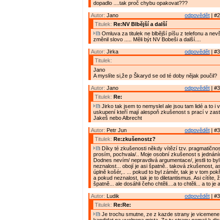
dopadlo ....tak proč chybu opakovat???
Autor:
Jano
odpovědět
| #2
Titulek:
Re:NV Blbější a další
Omluva za titulek ne blbější píšu z telefonu a nevš
změnil slovo ..... Měli být NV Bobeši a další....
Autor:
Jirka
odpovědět
| #3
Titulek:
Jano
A myslíte si,že p Škaryd se od té doby nějak poučil?
Autor:
Jano
odpovědět
| #3
Titulek:
Re:
Jirko tak jsem to nemyslel ale jsou tam lidé a to i
uskupení kteří mají alespoň zkušenost s prací v zast
Jakeš nebo Albrecht
Autor:
Petr Jun
odpovědět
| #3
Titulek:
Re:zkušenostz?
Díky té zkušenosti někdy vítězí tzv. pragmatičnost
prosím, pochvala/.. Moje osobní zkušenost s jednání
Dodnes nevím/ nepravdivá argumentace/, jestli to by
neznalost... obojí je asi špatně.. taková zkušenost, asi
úplně košér,.. ... pokud to byl záměr, tak je v tom po
a pokud neznalost, tak je to diletantismus. Asi cítíte, ž
špatně... ale dosáhli čeho chtěli....a to chtěli... a to j
Autor:
Ludik
odpovědět
| #3
Titulek:
Re:Re:
Je trochu smutne, ze z kazde strany je vicemene