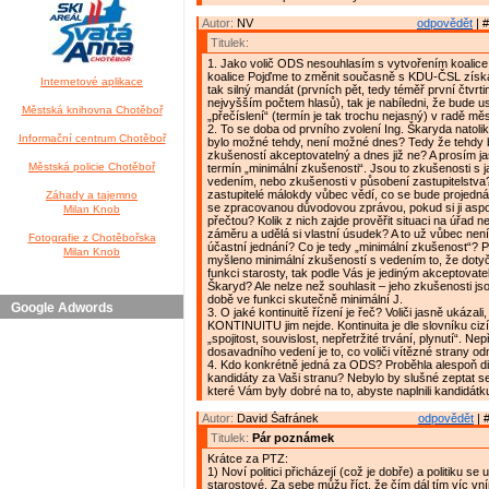
Autor:
NV
odpovědět
| #
Titulek:
1. Jako volič ODS nesouhlasím s vytvořením koalice
koalice Pojďme to změnit současně s KDU-ČSL získa
Internetové aplikace
tak silný mandát (prvních pět, tedy téměř první čtvrti
nejvyšším počtem hlasů), tak je nabíledni, že bude usi
Městská knihovna Chotěboř
„přečíslení“ (termín je tak trochu nejasný) v radě mě
2. To se doba od prvního zvolení Ing. Škaryda natolik
Informační centrum Chotěboř
bylo možné tehdy, není možné dnes? Tedy že tehdy b
zkušeností akceptovatelný a dnes již ne? A prosím jas
Městská policie Chotěboř
termín „minimální zkušenosti“. Jsou to zkušenosti s 
vedením, nebo zkušenosti v působení zastupitelstva?
zastupitelé málokdy vůbec vědí, co se bude projedná
Záhady a tajemno
se zpracovanou důvodovou zprávou, pokud si ji as
Milan Knob
přečtou? Kolik z nich zajde prověřit situaci na úřad 
záměru a udělá si vlastní úsudek? A to už vůbec není
Fotografie z Chotěbořska
účastní jednání? Co je tedy „minimální zkušenost“? Pr
Milan Knob
myšleno minimální zkušeností s vedením to, že dotyč
funkci starosty, tak podle Vás je jediným akceptovate
Škaryd? Ale nelze než souhlasit – jeho zkušenosti jso
době ve funkci skutečně minimální J.
Google Adwords
3. O jaké kontinuitě řízení je řeč? Voliči jasně ukázali
KONTINUITU jim nejde. Kontinuita je dle slovníku cizí
„spojitost, souvislost, nepřetržité trvání, plynutí“. Nep
dosavadního vedení je to, co voliči vítězné strany odm
4. Kdo konkrétně jedná za ODS? Proběhla alespoň d
kandidáty za Vaši stranu? Nebylo by slušné zeptat s
které Vám byly dobré na to, abyste naplnili kandidátk
Autor:
David Šafránek
odpovědět
| 
Titulek:
Pár poznámek
Krátce za PTZ:
1) Noví politici přicházejí (což je dobře) a politiku se 
starostové. Za sebe můžu říct, že čím dál tím víc v