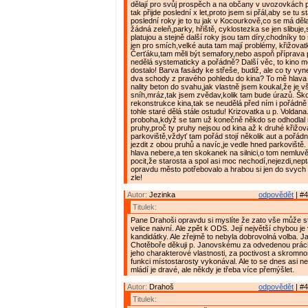
dělají pro svůj prospěch a na občany v uvozovkách p
tak přijde poslední x let,proto jsem si přál,aby se tu 
poslední roky je to tu jak v Kocourkově,co se má děla
žádná zeleň,parky, hřiště, cyklostezka se jen slibuje,s
platujou a stejně další roky jsou tam díry,chodníky t
jen pro smích,velké auta tam mají problémy, křižova
Čerťáku,tam měli být semafory,nebo aspoň příprava p
nedělá systematicky a pořádně? Další věc, to kino 
dostalo! Barva fasády ke střeše, budiž, ale co ty vy
dva schody z pravého pohledu do kina? To mě hlava
nality beton do svahu,jak vlastně jsem koukal,že je v
sníh,mráz,tak jsem zvědav,kolik tam bude úrazů. Šk
rekonstrukce kina,tak se neudělá před ním i pořádně
tohle staré dělá stále ostudu! Krizovatka u p. Voldana
proboha,když se tam už konečně někdo se odhodlal 
pruhy,proč ty pruhy nejsou od kina až k druhé křižov
parkoviště,vždyť tam pořád stojí několik aut a pořád
jezdit z obou pruhů a navíc,je vedle hned parkoviště.
hlava nebere,a ten skokanek na silnici,o tom nemluv
pocit,že starosta a spol asi moc nechodí,nejezdi,neptaj
opravdu město potřebovalo a hrabou si jen do svych a
zle!
Autor:
Jezinka
odpovědět
| #4
Titulek:
Pane Drahoši opravdu si myslíte že zato vše může s
velice naivní. Ale zpět k ODS. Její největší chybou je 
kandidátky. Ale zřejmě to nebyla dobrovolná volba. 
Chotěboře děkuji p. Janovskému za odvedenou práci
jeho charakterové vlastnosti, za poctivost a skromno
funkci místostarosty vykonával. Ale to se dnes asi n
mládí je dravé, ale někdy je třeba více přemýšlet.
Autor:
Drahoš
odpovědět
| #4
Titulek: