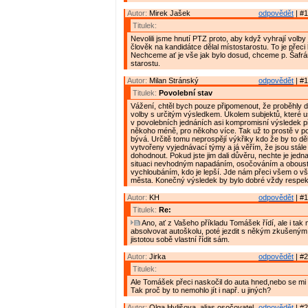
Autor:
Mirek Jašek
odpovědět
| #1
Titulek:
Nevolili jsme hnutí PTZ proto, aby když vyhrají volby 
člověk na kandidátce dělal místostarostu. To je přeci 
Nechceme ať je vše jak bylo dosud, chceme p. Šafrá
starostu.
Autor:
Milan Stránský
odpovědět
| #1
Titulek:
Povolební stav
Vážení, chtěl bych pouze připomenout, že proběhly 
volby s určitým výsledkem. Úkolem subjektů, které us
v povolebních jednáních asi kompromisní výsledek př
někoho méně, pro někoho více. Tak už to prostě v po
bývá. Určitě tomu neprospějí výkřiky kdo že by to děla
vytvořeny vyjednávací týmy a já věřím, že jsou stále
dohodnout. Pokud jste jim dali důvěru, nechte je jedna
situaci nevhodným napadáním, osočováním a obous
vychloubáním, kdo je lepší. Jde nám přeci všem o v
města. Konečný výsledek by bylo dobré vždy respek
Autor:
KH
odpovědět
| #1
Titulek:
Re:
Ano, ať z Vašeho příkladu Tomášek řídí, ale i tak 
absolvovat autoškolu, poté jezdit s někým zkušeným
jistotou sobě vlastní řídit sám.
Autor:
Jirka
odpovědět
| #2
Titulek:
Ale Tomášek přeci naskočil do auta hned,nebo se mi h
Tak proč by to nemohlo jít i např. u jiných?
Autor:
Olga Hylišova, alias osočovatel
odpovědět
| #2