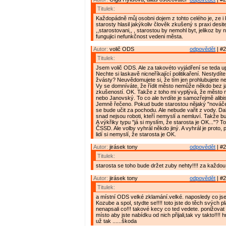
Titulek:
Každopádně můj osobni dojem z tohto celého je, ze i
starosty hlasil jakýkoliv člověk zkušený s praxi desite
,,starostovani,, , starostou by nemohl byt, jelikoz by 
fungujici nefunkčnost vedeni města.
Autor:
volič ODS
odpovědět
| #2
Titulek:
Jsem volič ODS. Ale za takovéto vyjádření se teda u
Nechte si laskavě nicneříkající politikaření. Nestydít
žvásty? Neuvědomujete si, že tím jen prohlubujete 
Vy se domníváte, že řídit město nemůže někdo bez j
zkušeností. OK. Takže z toho mi vyplývá, že město 
nebo Janovský. To co ale tvrdíte je samozřejmě alibis
Jemně řečeno. Pokud bude starostou nějaký "nováč
se bude učit za pochodu. Ale nebude vařit z vody. Dal
snad nejsou roboti, kteří nemyslí a nemluví. Takže 
A výkřiky typu "já si myslím, že starosta je OK..."? To 
ČSSD. Ale volby vyhrál někdo jiný. A vyhrál je proto, 
lidí si nemyslí, že starosta je OK.
Autor:
jirásek tony
odpovědět
| #2
Titulek:
starosta se toho bude držet zuby nehty!!!! za každou
Autor:
jirásek tony
odpovědět
| #2
Titulek:
a místní ODS velké zklamání.velké. naposledy co jse 
Kozube a spol, stydte se!!!! toto jste do těch svých p
nenapsali co!!! takové kecy co ted vedete. ponižovat 
místo aby jste nabídku od nich přijali,tak vy takto!!!!
už tak ......škoda