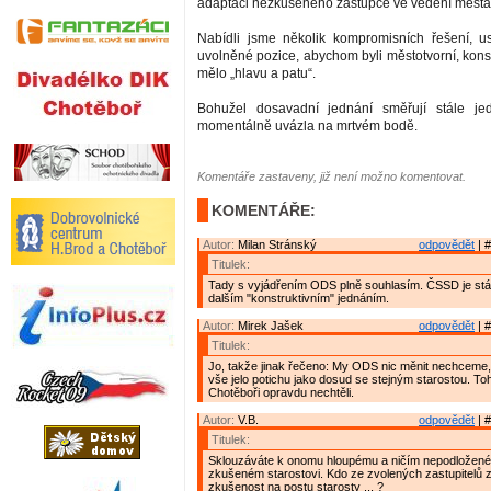
adaptaci nezkušeného zástupce ve vedení města
Nabídli jsme několik kompromisních řešení, us
uvolněné pozice, abychom byli městotvorní, konst
mělo „hlavu a patu“.
Bohužel dosavadní jednání směřují stále j
momentálně uvázla na mrtvém bodě.
Komentáře zastaveny, již není možno komentovat.
KOMENTÁŘE:
Autor:
Milan Stránský
odpovědět
| #
Titulek:
Tady s vyjádřením ODS plně souhlasím. ČSSD je stál
dalším "konstruktivním" jednáním.
Autor:
Mirek Jašek
odpovědět
| #
Titulek:
Jo, takže jinak řečeno: My ODS nic měnit nechceme
vše jelo potichu jako dosud se stejným starostou. To
Chotěboři opravdu nechtěli.
Autor:
V.B.
odpovědět
| #
Titulek:
Sklouzáváte k onomu hloupému a ničím nepodložené
zkušeném starostovi. Kdo ze zvolených zastupitelů
zkušenost na postu starosty ... ?