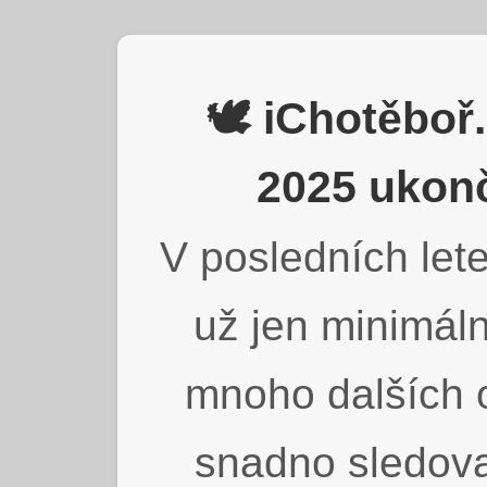
🕊️ iChotěbo
2025 ukonč
V posledních lete
už jen minimáln
mnoho dalších o
snadno sledova