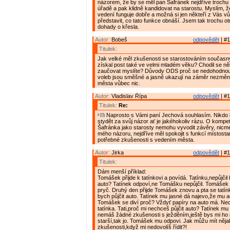
názorem, že by se měl pan Šafránek nejdříve trochu
úřadě a pak klidně kandidovat na starostu. Myslím, 
vedení funguje dobře a možná si jen někteří z Vás 
představit, co tato funkce obnáší. Jsem tak trochu o
dohady o křesla.
Autor:
Bobeš
odpovědět
| #1
Titulek:
Jak velké měl zkušenosti se starostováním současný
získal post také ve velmi mladém věku? Chodil se ně
zaučovat myslíte? Důvody ODS proč se nedohodnout 
voleb jsou směšné a jasně ukazují na záměr nezměni
města vůbec nic.
Autor:
Vladislav Řípa
odpovědět
| #1
Titulek:
Re:
Naprosto s Vámi paní Jechová souhlasím. Nikdo 
stydět za svůj názor ať je jakéhokoliv rázu. O kompe
Šafránka jako starosty nemohu vyvodit závěry, nicmé
mého názoru, nejdříve měl spokojit s funkcí místostar
potřebné zkušenosti s vedením města.
Autor:
Jirka
odpovědět
| #1
Titulek:
Dám menší příklad:
Tomášek přijde k tatínkovi a povídá. Tatínku,nepůjčil
auto? Tatínek odpoví,ne Tomášku nepůjčil. Tomášek
pryč. Druhý den přijde Tomášek znovu a pta se tatín
bych půjčit auto. Tatínek mu jasné dá najevo,že mu a
Tomášek se diví proč? Vždyť papíry na auto má. Ned
tatínka. Tati,proč mi nechceš půjčit auto? Tatínek mu
nemáš žádné zkušenosti s ježděním,ještě bys mi ho 
starší,tak jo. Tomášek mu odpovi. Jak můžu mít něja
zkušenosti,když mi nedovolíš řídit?!