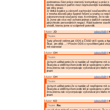
podstatnou část práce starosty komunikaci a práci s 
těchto oblastech patřím mezi nejzkušenější kandidáty
tak díky praxi.
2) Velká koalice a zároveň zachování současného st
z mnoha důvodů jako špatné řešení a snaha co nejv
zakonzervovat současný stav. A vnímáme, že to tak cít
3) Jsme ale více než ochotni jednat o dalších varian
jakýchkoliv personálních negací. Rádi budeme stav
shodě, kterou jsme si vzájemně potvrdili.
Autor:
JD
odpovědět
| 
Titulek:
Tady přesně vidíme,jak ODS a ČSSD drží spolu a fi
Škar.. jim dělá ....! Prosím ODS o vysvětlení,jaké zk
mít starosta!
Autor:
OH
odpovědět
| 
Titulek:
Já bych udělal petici,že si nadále už nepřejeme mít z
Škaryda a viděli bychom,kolik lidí je spokojeno s jeho
érou,kterou tak vvycerpavajic vykonával pro blaho 
jinam
Autor:
OH
odpovědět
| 
Titulek:
Já bych udělal petici,že si nadále už nepřejeme mít z
Škaryda a viděli bychom,kolik lidí je spokojeno s jeho
érou,kterou tak vvycerpavajic vykonával pro blaho 
jinam
Autor:
KO
odpovědět
| 
Titulek:
Re: