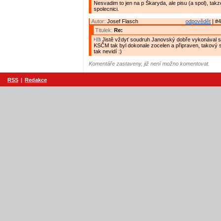
Nesvadim to jen na p Škaryda, ale pisu (a spol), takze
spolecnici.
Autor:
Josef Flasch
odpovědět
| #4
Titulek:
Re:
Jistě vždyť soudruh Janovský dobře vykonával st
KSČM tak byl dokonale zocelen a připraven, takový 
tak nevidí :)
Komentáře zastaveny, již není možno komentovat.
RSS
|
Redakce