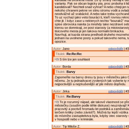
kandidat na uvolnena mista. Ze ty strany nemaji k disp
varianty. Pak se obcan logicky pta, proc proboha ti lid
kandidovali? Nechteli snad vyhrat? A nebo chteji jen 
nekoho chraneni pekne ve stinu stromu vodit a ovlad
neodvážné až srabácké. A nebo take treba vychcané
To uz vychazi jako vetsi bouráci ti, kteří rovnou rekn
chte jit. I kdyz zase u nekterych techto “bouraků” mam
spise obrovska naivita (a mnohdy take nezdravé se
kterou se domnivaji, ze post starosty (a mistostarost
tisicoveho mesta je jen takova normalni brnkacka.
Navrhuji, at kazda strana predhodi druheho mozneho
jednani na uvolnene posty a pokud takoveho nema, t
opozice.
Autor:
Jano
odpovědět
| #3
Titulek:
Re:Re:Re:
S tím lze jen souhlasit
Autor:
Borda
odpovědět
| #3
Titulek:
Barvy
Zapomeňte na barvy dresu ty jsou v městečku jako 
ničemu. Je tu jednadvacet zvolených tak vyberte ty n
nejpoctivější a nejzkušenější ať jde město dopředu.
Autor:
Jirka
odpovědět
| #3
Titulek:
Re:Barvy
To je rozumný nápad, ale takové vlastnosti se př
městečku (soudím podle téhle diskuse) neuznávají! 
pracovitý a poctivě hromadu let podniká a zaměstnává 
terčem kritiky (nebo závisti?). Možná by lepší vizitka
do místního zastupitelstva byla, kdyby otec starosty
v hospodě nebo v kriminále.
Autor:
Tip Miloše Z.
odpovědět
| #3