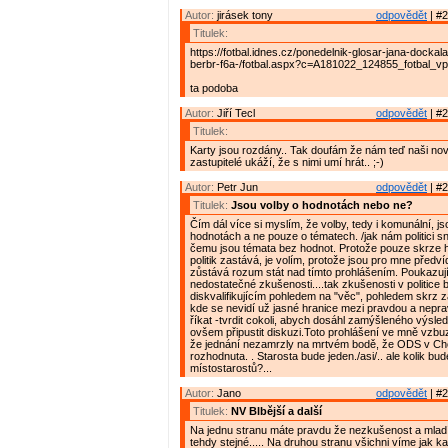
Autor:
jirásek tony
odpovědět
| #2
Titulek:
https://fotbal.idnes.cz/ponedelnik-glosar-jana-docka
berbr-f6a-/fotbal.aspx?c=A181022_124855_fotbal_v
ta podoba
Autor:
Jiří Tecl
odpovědět
| #2
Titulek:
Karty jsou rozdány.. Tak doufám že nám teď naši nov
zastupitelé ukáží, že s nimi umí hrát.. ;-)
Autor:
Petr Jun
odpovědět
| #2
Titulek:
Jsou volby o hodnotách nebo ne?
Čím dál více si myslím, že volby, tedy i komunální, j
hodnotách a ne pouze o tématech. /jak nám politici sn
čemu jsou témata bez hodnot. Protože pouze skrze h
politik zastává, je volím, protože jsou pro mne předví
zůstává rozum stát nad tímto prohlášením. Poukazuj
nedostatečné zkušenosti....tak zkušenosti v politice 
diskvalifikujícím pohledem na "věc", pohledem skrz 
kde se nevidí už jasné hranice mezi pravdou a nepra
říkat -tvrdit cokoli, abych dosáhl zamýšleného výsle
ovšem připustit diskuzi.Toto prohlášení ve mně vzbu
že jednání nezamrzly na mrtvém bodě, že ODS v Cho
rozhodnuta. . Starosta bude jeden./asi/.. ale kolik bu
místostarostů?...
Autor:
Jano
odpovědět
| #2
Titulek:
NV Blbější a další
Na jednu stranu máte pravdu že nezkušenost a mlad
tehdy stejné..... Na druhou stranu všichni víme jak ka