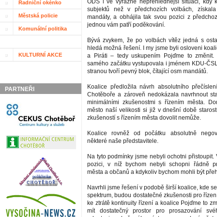
ODS i ve výrazně nepřehlednější situaci, kdy 
Radniční okénko
subjektů než v předchozích volbách, získala
Městská policie
mandáty, a obhájila tak svou pozici z předchoz
jednou vám patří poděkování.
Komunální politika
Bývá zvykem, že po volbách vítěz jedná s osta
hledá možná řešení. I my jsme byli osloveni koal
KULTURNÍ AKCE
a Piráti – tedy uskupením Pojďme to změnit. 
samého začátku vystupovala i jménem KDU-ČSL s
stranou tvoří pevný blok, čítající osm mandátů.
Koalice předložila návrh absolutního přečísl
PARTNEŘI
Chotěboře a zároveň nedokázala navrhnout sta
minimálními zkušenostmi s řízením města. D
město naší velikosti si již v dnešní době staros
zkušeností s řízením města dovolit nemůže.
Koalice rovněž od počátku absolutně negov
některé naše představitele.
Na tyto podmínky jsme nebyli ochotni přistoupit
pozici, v níž bychom nebyli schopni řádně p
města a občanů a kdykoliv bychom mohli být přeh
Navrhli jsme řešení v podobě širší koalice, kde se
spektrum, budou dostatečné zkušenosti pro řízen
ke ztrátě kontinuity řízení a koalice Pojďme to z
mít dostatečný prostor pro prosazování sv