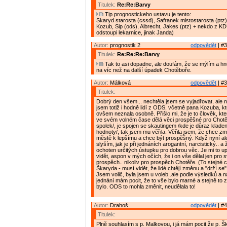
Titulek:
Re:Re:Barvy
Tip prognostickeho ustavu je tento:
Skaryd starosta (cssd), Safranek mistostarosta (ptz)
Kozub, Sip (ods), Albrecht, Jakes (ptz) + nekdo z K
odstoupi lekarnice, jinak Janda)
Autor:
prognostik 2
odpovědět
| #3
Titulek:
Re:Re:Re:Barvy
Tak to asi dopadne, ale doufám, že se mýlím a h
na víc než na další úpadek Chotěboře.
Autor:
Málková
odpovědět
| #3
Titulek:
Dobrý den všem... nechtěla jsem se vyjadřovat, ale ne
jsem totiž i hodně lidí z ODS, včetně pana Kozuba, k
ovšem neznala osobně. Přišlo mi, že je to člověk, kter
ve svém volném čase dělá věci prospěšné pro Chotěb
spolek/, je spojen se skautingem /kde je důraz kladen
hodnoty/, tak jsem mu věřila. Věřila jsem, že chce z
městě k lepšímu a chce být prospěšný. Když nyní al
slyším, jak je při jednáních arogantní, narcistický.. a
ochoten určitých ústupku pro dobrou věc. Je mi to upř
vidět, aspon v mých očích, že i on vše dělal jen pro s
prospěch.. nikoliv pro prospěch Chotěře. (To stejné c
Škaryda - musí vidět, že lidé chtějí změnu a "drží se" 
Jsem volič, byla jsem u voleb..ale podle výsledků a
jednání mám pocit, že to vše bylo marné a stejně to z
bylo. ODS to mohla změnit, neudělala to!
Autor:
Drahoš
odpovědět
| #4
Titulek:
Plně souhlasím s p. Malkovou, i já mám pocit,že p. Šk