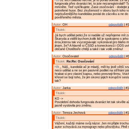
Už těch blábolů nechte, je to pořád dokola. Že ta
fungovala přes dvanáct let, to jste nezaregistrolali? T
mrkněte. Teď vykřikujete .Zase osočování - dodejte j
potrefené huse. Bez zkušeností v oboru bych toho 
nejzkušenějšího kandidáta poslal do zácviku a ne do 
pověřeného města.
Autor:
OH
odpovědět
| #1
Titulek:
Já bych udělal petici,že si nadále už nepřejeme mít z
Škaryda a viděli bychom,kolik lidí je spokojeno s jeho
érou,kterou tak vvycerpavajic vykonával pro blaho 
jinam, že? A hlavně si ČSSD a koneckonců i ODS uv
občané Chotěboře chtějí a také i tak volili změnu!
Autor:
Osočovatel
odpovědět
| #
Titulek:
Re:Re: Osočování
,, Náš,, kandidát ač je mladý, měl by jistě větší 
neco udělat a ne se jen pasivně podilet na stříhání
hrabat si pro vlastní kapsu, nebo presneji-firmu. Vsic
křesel se bojí toho, že jim skonci jejich korupční ses
tak?
Autor:
Jarka
odpovědět
| #1
Titulek:
KO ->
Povolební dohoda fungovala dvanáct let tak skvěle a
jasně vyslovila pro změnu.
Autor:
Tereza Jechová
odpovědět
| #1
Titulek:
Vážení, každý máme svůj názor. Jen mi přijde trochu
autor schovává za monogram nebo přezdívku. Plně se