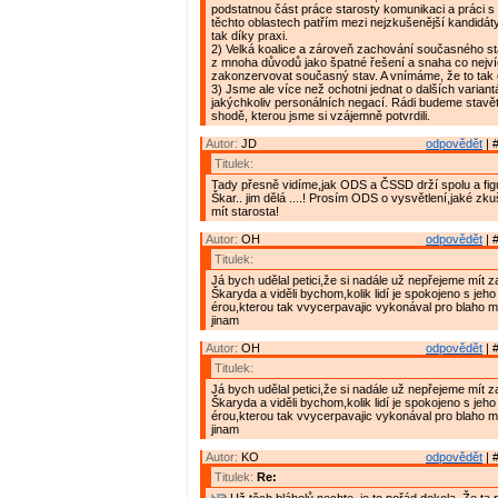
podstatnou část práce starosty komunikaci a práci s 
těchto oblastech patřím mezi nejzkušenější kandidáty
tak díky praxi.
2) Velká koalice a zároveň zachování současného st
z mnoha důvodů jako špatné řešení a snaha co nejv
zakonzervovat současný stav. A vnímáme, že to tak cít
3) Jsme ale více než ochotni jednat o dalších varian
jakýchkoliv personálních negací. Rádi budeme stav
shodě, kterou jsme si vzájemně potvrdili.
Autor:
JD
odpovědět
| 
Titulek:
Tady přesně vidíme,jak ODS a ČSSD drží spolu a fi
Škar.. jim dělá ....! Prosím ODS o vysvětlení,jaké zk
mít starosta!
Autor:
OH
odpovědět
| 
Titulek:
Já bych udělal petici,že si nadále už nepřejeme mít z
Škaryda a viděli bychom,kolik lidí je spokojeno s jeho
érou,kterou tak vvycerpavajic vykonával pro blaho 
jinam
Autor:
OH
odpovědět
| 
Titulek:
Já bych udělal petici,že si nadále už nepřejeme mít z
Škaryda a viděli bychom,kolik lidí je spokojeno s jeho
érou,kterou tak vvycerpavajic vykonával pro blaho 
jinam
Autor:
KO
odpovědět
| 
Titulek:
Re: