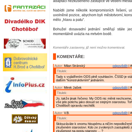
adaptaci nezkušeného zástupce ve vedení města
Nabídli jsme několik kompromisních řešení, us
uvolněné pozice, abychom byli městotvorní, konst
mělo „hlavu a patu“.
Bohužel dosavadní jednání směřují stále j
momentálně uvázla na mrtvém bodě.
Komentáře zastaveny, již není možno komentovat.
KOMENTÁŘE:
Autor:
Milan Stránský
odpovědět
| #
Titulek:
Tady s vyjádřením ODS plně souhlasím. ČSSD je stál
dalším "konstruktivním" jednáním.
Autor:
Mirek Jašek
odpovědět
| #
Titulek:
Jo, takže jinak řečeno: My ODS nic měnit nechceme
vše jelo potichu jako dosud se stejným starostou. To
Chotěboři opravdu nechtěli.
Autor:
V.B.
odpovědět
| #
Titulek:
Sklouzáváte k onomu hloupému a ničím nepodložené
zkušeném starostovi. Kdo ze zvolených zastupitelů
zkušenost na postu starosty ... ?