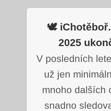
🕊️ iChotěbo
2025 ukonč
V posledních lete
už jen minimáln
mnoho dalších o
snadno sledova