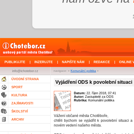
PUBLIKUJTE
|
INZERUJTE
|
NAPIŠTE NÁM
|
REDAKCE
|
ONLINE 
info@ichotebor.cz
navigace: »
Komunální politika
»
ÚVODNÍ STRANA
Vyjádření ODS k povolební situaci
SPORT
Datum:
22. říjen 2018, 07:41
KULTURA
Autor:
Zastupitelé za ODS
Rubrika:
Komunální politika
ZAJÍMAVOSTI
ŠKOLSTVÍ
Vážení občané města Chotěboře,
ARCHIV
chtěli bychom se vyjádřit k povolební situaci a
novém vedení našeho města.