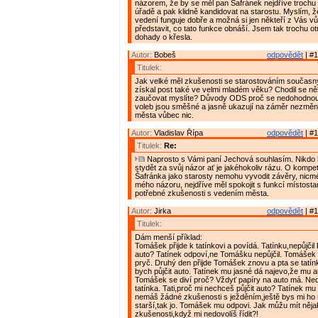
názorem, že by se měl pan Šafránek nejdříve trochu
úřadě a pak klidně kandidovat na starostu. Myslím, 
vedení funguje dobře a možná si jen někteří z Vás 
představit, co tato funkce obnáší. Jsem tak trochu o
dohady o křesla.
Autor:
Bobeš
odpovědět
| #1
Titulek:
Jak velké měl zkušenosti se starostováním současný
získal post také ve velmi mladém věku? Chodil se ně
zaučovat myslíte? Důvody ODS proč se nedohodnout 
voleb jsou směšné a jasně ukazují na záměr nezměni
města vůbec nic.
Autor:
Vladislav Řípa
odpovědět
| #1
Titulek:
Re:
Naprosto s Vámi paní Jechová souhlasím. Nikdo 
stydět za svůj názor ať je jakéhokoliv rázu. O kompe
Šafránka jako starosty nemohu vyvodit závěry, nicmé
mého názoru, nejdříve měl spokojit s funkcí místostar
potřebné zkušenosti s vedením města.
Autor:
Jirka
odpovědět
| #1
Titulek:
Dám menší příklad:
Tomášek přijde k tatínkovi a povídá. Tatínku,nepůjčil
auto? Tatínek odpoví,ne Tomášku nepůjčil. Tomášek
pryč. Druhý den přijde Tomášek znovu a pta se tatín
bych půjčit auto. Tatínek mu jasné dá najevo,že mu a
Tomášek se diví proč? Vždyť papíry na auto má. Ned
tatínka. Tati,proč mi nechceš půjčit auto? Tatínek mu
nemáš žádné zkušenosti s ježděním,ještě bys mi ho 
starší,tak jo. Tomášek mu odpovi. Jak můžu mít něja
zkušenosti,když mi nedovolíš řídit?!