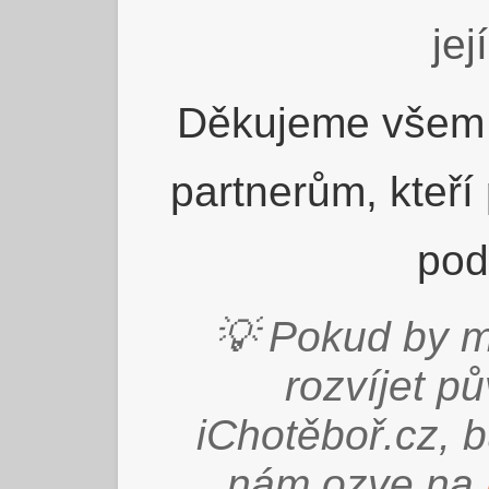
jej
Děkujeme všem 
partnerům, kteří
pod
💡 Pokud by m
rozvíjet p
iChotěboř.cz, 
nám ozve na