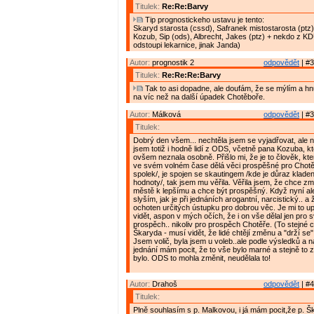
Titulek:
Re:Re:Barvy
Tip prognostickeho ustavu je tento:
Skaryd starosta (cssd), Safranek mistostarosta (ptz)
Kozub, Sip (ods), Albrecht, Jakes (ptz) + nekdo z K
odstoupi lekarnice, jinak Janda)
Autor:
prognostik 2
odpovědět
| #3
Titulek:
Re:Re:Re:Barvy
Tak to asi dopadne, ale doufám, že se mýlím a h
na víc než na další úpadek Chotěboře.
Autor:
Málková
odpovědět
| #3
Titulek:
Dobrý den všem... nechtěla jsem se vyjadřovat, ale ne
jsem totiž i hodně lidí z ODS, včetně pana Kozuba, k
ovšem neznala osobně. Přišlo mi, že je to člověk, kter
ve svém volném čase dělá věci prospěšné pro Chotěb
spolek/, je spojen se skautingem /kde je důraz kladen
hodnoty/, tak jsem mu věřila. Věřila jsem, že chce z
městě k lepšímu a chce být prospěšný. Když nyní al
slyším, jak je při jednáních arogantní, narcistický.. a
ochoten určitých ústupku pro dobrou věc. Je mi to upř
vidět, aspon v mých očích, že i on vše dělal jen pro s
prospěch.. nikoliv pro prospěch Chotěře. (To stejné c
Škaryda - musí vidět, že lidé chtějí změnu a "drží se" 
Jsem volič, byla jsem u voleb..ale podle výsledků a
jednání mám pocit, že to vše bylo marné a stejně to z
bylo. ODS to mohla změnit, neudělala to!
Autor:
Drahoš
odpovědět
| #4
Titulek:
Plně souhlasím s p. Malkovou, i já mám pocit,že p. Šk