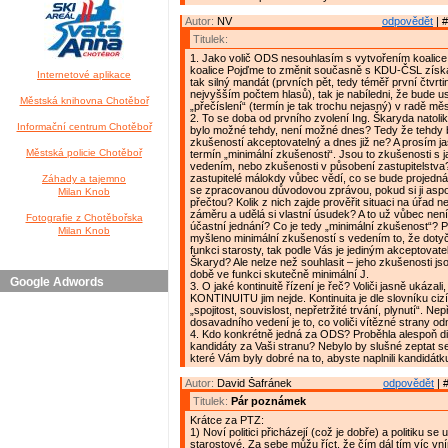
Autor:
NV
odpovědět
| #
Titulek:
1. Jako volič ODS nesouhlasím s vytvořením koalice
koalice Pojďme to změnit současně s KDU-ČSL získa
Internetové aplikace
tak silný mandát (prvních pět, tedy téměř první čtvrti
nejvyšším počtem hlasů), tak je nabíledni, že bude usi
Městská knihovna Chotěboř
„přečíslení“ (termín je tak trochu nejasný) v radě mě
2. To se doba od prvního zvolení Ing. Škaryda natolik
Informační centrum Chotěboř
bylo možné tehdy, není možné dnes? Tedy že tehdy b
zkušeností akceptovatelný a dnes již ne? A prosím jas
Městská policie Chotěboř
termín „minimální zkušenosti“. Jsou to zkušenosti s 
vedením, nebo zkušenosti v působení zastupitelstva?
zastupitelé málokdy vůbec vědí, co se bude projedná
Záhady a tajemno
se zpracovanou důvodovou zprávou, pokud si ji as
Milan Knob
přečtou? Kolik z nich zajde prověřit situaci na úřad 
záměru a udělá si vlastní úsudek? A to už vůbec není
Fotografie z Chotěbořska
účastní jednání? Co je tedy „minimální zkušenost“? Pr
Milan Knob
myšleno minimální zkušeností s vedením to, že dotyč
funkci starosty, tak podle Vás je jediným akceptovate
Škaryd? Ale nelze než souhlasit – jeho zkušenosti jso
době ve funkci skutečně minimální J.
Google Adwords
3. O jaké kontinuitě řízení je řeč? Voliči jasně ukázali
KONTINUITU jim nejde. Kontinuita je dle slovníku cizí
„spojitost, souvislost, nepřetržité trvání, plynutí“. Nep
dosavadního vedení je to, co voliči vítězné strany odm
4. Kdo konkrétně jedná za ODS? Proběhla alespoň d
kandidáty za Vaši stranu? Nebylo by slušné zeptat s
které Vám byly dobré na to, abyste naplnili kandidátk
Autor:
David Šafránek
odpovědět
| 
Titulek:
Pár poznámek
Krátce za PTZ:
1) Noví politici přicházejí (což je dobře) a politiku se 
starostové. Za sebe můžu říct, že čím dál tím víc v