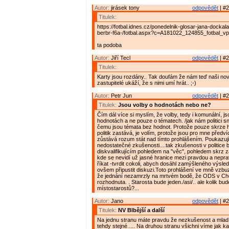
Autor:
jirásek tony
odpovědět
| #2
Titulek:
https://fotbal.idnes.cz/ponedelnik-glosar-jana-docka
berbr-f6a-/fotbal.aspx?c=A181022_124855_fotbal_v
ta podoba
Autor:
Jiří Tecl
odpovědět
| #2
Titulek:
Karty jsou rozdány.. Tak doufám že nám teď naši nov
zastupitelé ukáží, že s nimi umí hrát.. ;-)
Autor:
Petr Jun
odpovědět
| #2
Titulek:
Jsou volby o hodnotách nebo ne?
Čím dál více si myslím, že volby, tedy i komunální, j
hodnotách a ne pouze o tématech. /jak nám politici sn
čemu jsou témata bez hodnot. Protože pouze skrze h
politik zastává, je volím, protože jsou pro mne předví
zůstává rozum stát nad tímto prohlášením. Poukazuj
nedostatečné zkušenosti....tak zkušenosti v politice 
diskvalifikujícím pohledem na "věc", pohledem skrz 
kde se nevidí už jasné hranice mezi pravdou a nepra
říkat -tvrdit cokoli, abych dosáhl zamýšleného výsle
ovšem připustit diskuzi.Toto prohlášení ve mně vzbu
že jednání nezamrzly na mrtvém bodě, že ODS v Cho
rozhodnuta. . Starosta bude jeden./asi/.. ale kolik bu
místostarostů?...
Autor:
Jano
odpovědět
| #2
Titulek:
NV Blbější a další
Na jednu stranu máte pravdu že nezkušenost a mlad
tehdy stejné..... Na druhou stranu všichni víme jak ka