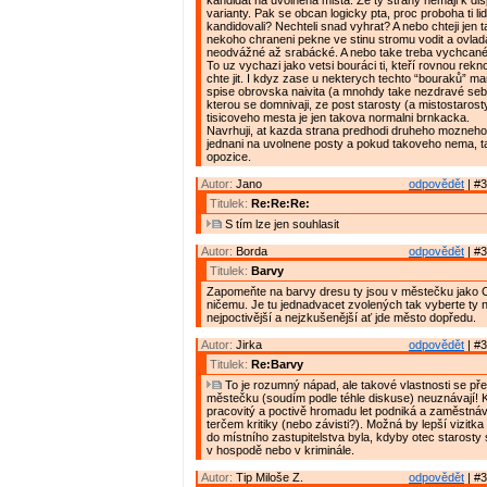
kandidat na uvolnena mista. Ze ty strany nemaji k disp
varianty. Pak se obcan logicky pta, proc proboha ti lid
kandidovali? Nechteli snad vyhrat? A nebo chteji jen 
nekoho chraneni pekne ve stinu stromu vodit a ovlad
neodvážné až srabácké. A nebo take treba vychcané
To uz vychazi jako vetsi bouráci ti, kteří rovnou rekn
chte jit. I kdyz zase u nekterych techto “bouraků” mam
spise obrovska naivita (a mnohdy take nezdravé se
kterou se domnivaji, ze post starosty (a mistostarost
tisicoveho mesta je jen takova normalni brnkacka.
Navrhuji, at kazda strana predhodi druheho mozneho
jednani na uvolnene posty a pokud takoveho nema, t
opozice.
Autor:
Jano
odpovědět
| #3
Titulek:
Re:Re:Re:
S tím lze jen souhlasit
Autor:
Borda
odpovědět
| #3
Titulek:
Barvy
Zapomeňte na barvy dresu ty jsou v městečku jako 
ničemu. Je tu jednadvacet zvolených tak vyberte ty n
nejpoctivější a nejzkušenější ať jde město dopředu.
Autor:
Jirka
odpovědět
| #3
Titulek:
Re:Barvy
To je rozumný nápad, ale takové vlastnosti se př
městečku (soudím podle téhle diskuse) neuznávají! 
pracovitý a poctivě hromadu let podniká a zaměstnává 
terčem kritiky (nebo závisti?). Možná by lepší vizitka
do místního zastupitelstva byla, kdyby otec starosty
v hospodě nebo v kriminále.
Autor:
Tip Miloše Z.
odpovědět
| #3