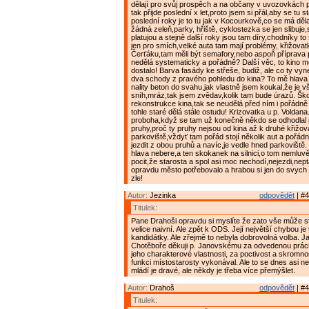
dělají pro svůj prospěch a na občany v uvozovkách p
tak přijde poslední x let,proto jsem si přál,aby se tu 
poslední roky je to tu jak v Kocourkově,co se má děla
žádná zeleň,parky, hřiště, cyklostezka se jen slibuje,s
platujou a stejně další roky jsou tam díry,chodníky t
jen pro smích,velké auta tam mají problémy, křižova
Čerťáku,tam měli být semafory,nebo aspoň příprava p
nedělá systematicky a pořádně? Další věc, to kino 
dostalo! Barva fasády ke střeše, budiž, ale co ty vy
dva schody z pravého pohledu do kina? To mě hlava
nality beton do svahu,jak vlastně jsem koukal,že je v
sníh,mráz,tak jsem zvědav,kolik tam bude úrazů. Šk
rekonstrukce kina,tak se neudělá před ním i pořádně
tohle staré dělá stále ostudu! Krizovatka u p. Voldana
proboha,když se tam už konečně někdo se odhodlal 
pruhy,proč ty pruhy nejsou od kina až k druhé křižov
parkoviště,vždyť tam pořád stojí několik aut a pořád
jezdit z obou pruhů a navíc,je vedle hned parkoviště.
hlava nebere,a ten skokanek na silnici,o tom nemluv
pocit,že starosta a spol asi moc nechodí,nejezdi,neptaj
opravdu město potřebovalo a hrabou si jen do svych a
zle!
Autor:
Jezinka
odpovědět
| #4
Titulek:
Pane Drahoši opravdu si myslíte že zato vše může s
velice naivní. Ale zpět k ODS. Její největší chybou je 
kandidátky. Ale zřejmě to nebyla dobrovolná volba. 
Chotěboře děkuji p. Janovskému za odvedenou práci
jeho charakterové vlastnosti, za poctivost a skromno
funkci místostarosty vykonával. Ale to se dnes asi n
mládí je dravé, ale někdy je třeba více přemýšlet.
Autor:
Drahoš
odpovědět
| #4
Titulek: