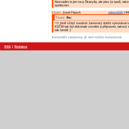
Nesvadim to jen na p Škaryda, ale pisu (a spol), takze
spolecnici.
Autor:
Josef Flasch
odpovědět
| #4
Titulek:
Re:
Jistě vždyť soudruh Janovský dobře vykonával st
KSČM tak byl dokonale zocelen a připraven, takový 
tak nevidí :)
Komentáře zastaveny, již není možno komentovat.
RSS
|
Redakce