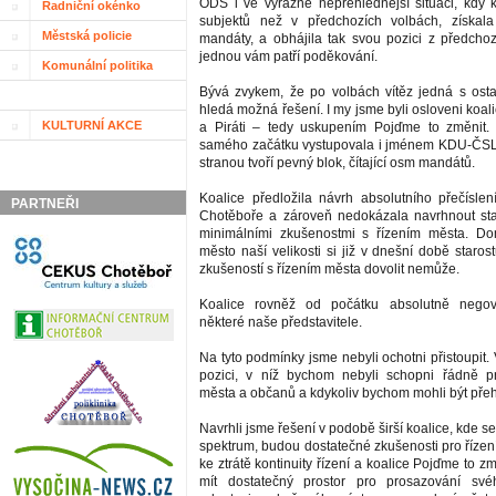
ODS i ve výrazně nepřehlednější situaci, kdy 
Radniční okénko
subjektů než v předchozích volbách, získala
Městská policie
mandáty, a obhájila tak svou pozici z předchoz
jednou vám patří poděkování.
Komunální politika
Bývá zvykem, že po volbách vítěz jedná s osta
hledá možná řešení. I my jsme byli osloveni koal
KULTURNÍ AKCE
a Piráti – tedy uskupením Pojďme to změnit. 
samého začátku vystupovala i jménem KDU-ČSL s
stranou tvoří pevný blok, čítající osm mandátů.
Koalice předložila návrh absolutního přečísl
PARTNEŘI
Chotěboře a zároveň nedokázala navrhnout sta
minimálními zkušenostmi s řízením města. D
město naší velikosti si již v dnešní době staros
zkušeností s řízením města dovolit nemůže.
Koalice rovněž od počátku absolutně negov
některé naše představitele.
Na tyto podmínky jsme nebyli ochotni přistoupit
pozici, v níž bychom nebyli schopni řádně p
města a občanů a kdykoliv bychom mohli být přeh
Navrhli jsme řešení v podobě širší koalice, kde se
spektrum, budou dostatečné zkušenosti pro řízen
ke ztrátě kontinuity řízení a koalice Pojďme to z
mít dostatečný prostor pro prosazování sv