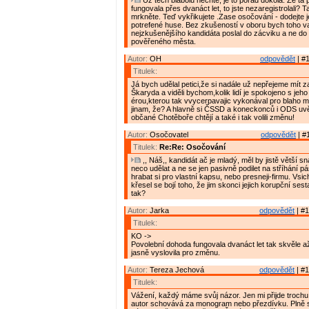
Už těch blábolů nechte, je to pořád dokola. Že ta
fungovala přes dvanáct let, to jste nezaregistrolali? T
mrkněte. Teď vykřikujete .Zase osočování - dodejte j
potrefené huse. Bez zkušeností v oboru bych toho 
nejzkušenějšího kandidáta poslal do zácviku a ne do 
pověřeného města.
Autor:
OH
odpovědět
| #1
Titulek:
Já bych udělal petici,že si nadále už nepřejeme mít z
Škaryda a viděli bychom,kolik lidí je spokojeno s jeho
érou,kterou tak vvycerpavajic vykonával pro blaho 
jinam, že? A hlavně si ČSSD a koneckonců i ODS uv
občané Chotěboře chtějí a také i tak volili změnu!
Autor:
Osočovatel
odpovědět
| #
Titulek:
Re:Re: Osočování
,, Náš,, kandidát ač je mladý, měl by jistě větší 
neco udělat a ne se jen pasivně podilet na stříhání
hrabat si pro vlastní kapsu, nebo presneji-firmu. Vsic
křesel se bojí toho, že jim skonci jejich korupční ses
tak?
Autor:
Jarka
odpovědět
| #1
Titulek:
KO ->
Povolební dohoda fungovala dvanáct let tak skvěle a
jasně vyslovila pro změnu.
Autor:
Tereza Jechová
odpovědět
| #1
Titulek:
Vážení, každý máme svůj názor. Jen mi přijde trochu
autor schovává za monogram nebo přezdívku. Plně se