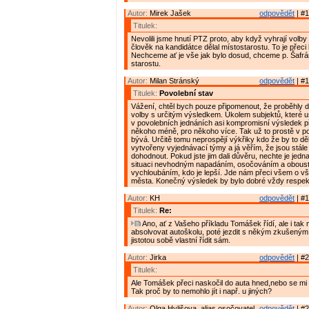
Autor:
Mirek Jašek
odpovědět
| #1
Titulek:
Nevolili jsme hnutí PTZ proto, aby když vyhrají volby 
člověk na kandidátce dělal místostarostu. To je přeci 
Nechceme ať je vše jak bylo dosud, chceme p. Šafrá
starostu.
Autor:
Milan Stránský
odpovědět
| #1
Titulek:
Povolební stav
Vážení, chtěl bych pouze připomenout, že proběhly 
volby s určitým výsledkem. Úkolem subjektů, které us
v povolebních jednáních asi kompromisní výsledek př
někoho méně, pro někoho více. Tak už to prostě v po
bývá. Určitě tomu neprospějí výkřiky kdo že by to děla
vytvořeny vyjednávací týmy a já věřím, že jsou stále
dohodnout. Pokud jste jim dali důvěru, nechte je jedna
situaci nevhodným napadáním, osočováním a obous
vychloubáním, kdo je lepší. Jde nám přeci všem o v
města. Konečný výsledek by bylo dobré vždy respek
Autor:
KH
odpovědět
| #1
Titulek:
Re:
Ano, ať z Vašeho příkladu Tomášek řídí, ale i tak 
absolvovat autoškolu, poté jezdit s někým zkušeným
jistotou sobě vlastní řídit sám.
Autor:
Jirka
odpovědět
| #2
Titulek:
Ale Tomášek přeci naskočil do auta hned,nebo se mi h
Tak proč by to nemohlo jít i např. u jiných?
Autor:
Olga Hylišova, alias osočovatel
odpovědět
| #2