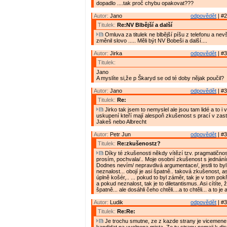
dopadlo ....tak proč chybu opakovat???
Autor:
Jano
odpovědět
| #2
Titulek:
Re:NV Blbější a další
Omluva za titulek ne blbější píšu z telefonu a nevš
změnil slovo ..... Měli být NV Bobeši a další....
Autor:
Jirka
odpovědět
| #3
Titulek:
Jano
A myslíte si,že p Škaryd se od té doby nějak poučil?
Autor:
Jano
odpovědět
| #3
Titulek:
Re:
Jirko tak jsem to nemyslel ale jsou tam lidé a to i
uskupení kteří mají alespoň zkušenost s prací v zast
Jakeš nebo Albrecht
Autor:
Petr Jun
odpovědět
| #3
Titulek:
Re:zkušenostz?
Díky té zkušenosti někdy vítězí tzv. pragmatičnost
prosím, pochvala/.. Moje osobní zkušenost s jednání
Dodnes nevím/ nepravdivá argumentace/, jestli to by
neznalost... obojí je asi špatně.. taková zkušenost, asi
úplně košér,.. ... pokud to byl záměr, tak je v tom po
a pokud neznalost, tak je to diletantismus. Asi cítíte, ž
špatně... ale dosáhli čeho chtěli....a to chtěli... a to j
Autor:
Ludik
odpovědět
| #3
Titulek:
Re:Re:
Je trochu smutne, ze z kazde strany je vicemene