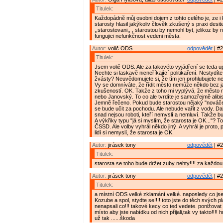
Titulek:
Každopádně můj osobni dojem z tohto celého je, ze i
starosty hlasil jakýkoliv člověk zkušený s praxi desite
,,starostovani,, , starostou by nemohl byt, jelikoz by 
fungujici nefunkčnost vedeni města.
Autor:
volič ODS
odpovědět
| #2
Titulek:
Jsem volič ODS. Ale za takovéto vyjádření se teda u
Nechte si laskavě nicneříkající politikaření. Nestydít
žvásty? Neuvědomujete si, že tím jen prohlubujete 
Vy se domníváte, že řídit město nemůže někdo bez j
zkušeností. OK. Takže z toho mi vyplývá, že město 
nebo Janovský. To co ale tvrdíte je samozřejmě alibis
Jemně řečeno. Pokud bude starostou nějaký "nováč
se bude učit za pochodu. Ale nebude vařit z vody. Dal
snad nejsou roboti, kteří nemyslí a nemluví. Takže 
A výkřiky typu "já si myslím, že starosta je OK..."? To 
ČSSD. Ale volby vyhrál někdo jiný. A vyhrál je proto, 
lidí si nemyslí, že starosta je OK.
Autor:
jirásek tony
odpovědět
| #2
Titulek:
starosta se toho bude držet zuby nehty!!!! za každou
Autor:
jirásek tony
odpovědět
| #2
Titulek:
a místní ODS velké zklamání.velké. naposledy co jse 
Kozube a spol, stydte se!!!! toto jste do těch svých p
nenapsali co!!! takové kecy co ted vedete. ponižovat 
místo aby jste nabídku od nich přijali,tak vy takto!!!!
už tak ......škoda