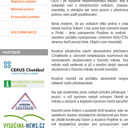
ODS i ve výrazně nepřehlednější situaci, kdy 
Radniční okénko
subjektů než v předchozích volbách, získala
Městská policie
mandáty, a obhájila tak svou pozici z předchoz
jednou vám patří poděkování.
Komunální politika
Bývá zvykem, že po volbách vítěz jedná s osta
hledá možná řešení. I my jsme byli osloveni koal
KULTURNÍ AKCE
a Piráti – tedy uskupením Pojďme to změnit. 
samého začátku vystupovala i jménem KDU-ČSL s
stranou tvoří pevný blok, čítající osm mandátů.
Koalice předložila návrh absolutního přečísl
PARTNEŘI
Chotěboře a zároveň nedokázala navrhnout sta
minimálními zkušenostmi s řízením města. D
město naší velikosti si již v dnešní době staros
zkušeností s řízením města dovolit nemůže.
Koalice rovněž od počátku absolutně negov
některé naše představitele.
Na tyto podmínky jsme nebyli ochotni přistoupit
pozici, v níž bychom nebyli schopni řádně p
města a občanů a kdykoliv bychom mohli být přeh
Navrhli jsme řešení v podobě širší koalice, kde se
spektrum, budou dostatečné zkušenosti pro řízen
ke ztrátě kontinuity řízení a koalice Pojďme to z
mít dostatečný prostor pro prosazování sv