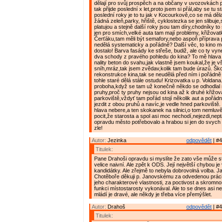
dělají pro svůj prospěch a na občany v uvozovkách p
tak přijde poslední x let,proto jsem si přál,aby se tu 
poslední roky je to tu jak v Kocourkově,co se má děla
žádná zeleň,parky, hřiště, cyklostezka se jen slibuje,s
platujou a stejně další roky jsou tam díry,chodníky t
jen pro smích,velké auta tam mají problémy, křižova
Čerťáku,tam měli být semafory,nebo aspoň příprava p
nedělá systematicky a pořádně? Další věc, to kino 
dostalo! Barva fasády ke střeše, budiž, ale co ty vy
dva schody z pravého pohledu do kina? To mě hlava
nality beton do svahu,jak vlastně jsem koukal,že je v
sníh,mráz,tak jsem zvědav,kolik tam bude úrazů. Šk
rekonstrukce kina,tak se neudělá před ním i pořádně
tohle staré dělá stále ostudu! Krizovatka u p. Voldana
proboha,když se tam už konečně někdo se odhodlal 
pruhy,proč ty pruhy nejsou od kina až k druhé křižov
parkoviště,vždyť tam pořád stojí několik aut a pořád
jezdit z obou pruhů a navíc,je vedle hned parkoviště.
hlava nebere,a ten skokanek na silnici,o tom nemluv
pocit,že starosta a spol asi moc nechodí,nejezdi,neptaj
opravdu město potřebovalo a hrabou si jen do svych a
zle!
Autor:
Jezinka
odpovědět
| #4
Titulek:
Pane Drahoši opravdu si myslíte že zato vše může s
velice naivní. Ale zpět k ODS. Její největší chybou je 
kandidátky. Ale zřejmě to nebyla dobrovolná volba. 
Chotěboře děkuji p. Janovskému za odvedenou práci
jeho charakterové vlastnosti, za poctivost a skromno
funkci místostarosty vykonával. Ale to se dnes asi n
mládí je dravé, ale někdy je třeba více přemýšlet.
Autor:
Drahoš
odpovědět
| #4
Titulek: