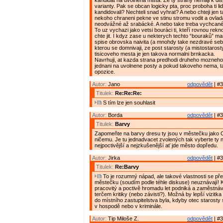
kandidat na uvolnena mista. Ze ty strany nemaji k disp
varianty. Pak se obcan logicky pta, proc proboha ti lid
kandidovali? Nechteli snad vyhrat? A nebo chteji jen 
nekoho chraneni pekne ve stinu stromu vodit a ovlad
neodvážné až srabácké. A nebo take treba vychcané
To uz vychazi jako vetsi bouráci ti, kteří rovnou rekn
chte jit. I kdyz zase u nekterych techto “bouraků” mam
spise obrovska naivita (a mnohdy take nezdravé se
kterou se domnivaji, ze post starosty (a mistostarost
tisicoveho mesta je jen takova normalni brnkacka.
Navrhuji, at kazda strana predhodi druheho mozneho
jednani na uvolnene posty a pokud takoveho nema, t
opozice.
Autor:
Jano
odpovědět
| #3
Titulek:
Re:Re:Re:
S tím lze jen souhlasit
Autor:
Borda
odpovědět
| #3
Titulek:
Barvy
Zapomeňte na barvy dresu ty jsou v městečku jako 
ničemu. Je tu jednadvacet zvolených tak vyberte ty n
nejpoctivější a nejzkušenější ať jde město dopředu.
Autor:
Jirka
odpovědět
| #3
Titulek:
Re:Barvy
To je rozumný nápad, ale takové vlastnosti se př
městečku (soudím podle téhle diskuse) neuznávají! 
pracovitý a poctivě hromadu let podniká a zaměstnává 
terčem kritiky (nebo závisti?). Možná by lepší vizitka
do místního zastupitelstva byla, kdyby otec starosty
v hospodě nebo v kriminále.
Autor:
Tip Miloše Z.
odpovědět
| #3