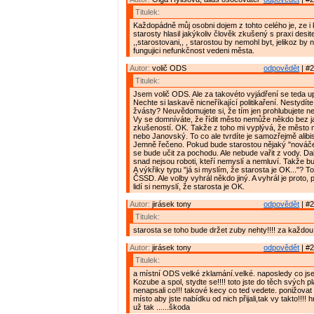
Titulek:
Každopádně můj osobni dojem z tohto celého je, ze i
starosty hlasil jakýkoliv člověk zkušený s praxi desite
,,starostovani,, , starostou by nemohl byt, jelikoz by 
fungujici nefunkčnost vedeni města.
Autor:
volič ODS
odpovědět
| #2
Titulek:
Jsem volič ODS. Ale za takovéto vyjádření se teda u
Nechte si laskavě nicneříkající politikaření. Nestydít
žvásty? Neuvědomujete si, že tím jen prohlubujete 
Vy se domníváte, že řídit město nemůže někdo bez j
zkušeností. OK. Takže z toho mi vyplývá, že město 
nebo Janovský. To co ale tvrdíte je samozřejmě alibis
Jemně řečeno. Pokud bude starostou nějaký "nováč
se bude učit za pochodu. Ale nebude vařit z vody. Dal
snad nejsou roboti, kteří nemyslí a nemluví. Takže 
A výkřiky typu "já si myslím, že starosta je OK..."? To 
ČSSD. Ale volby vyhrál někdo jiný. A vyhrál je proto, 
lidí si nemyslí, že starosta je OK.
Autor:
jirásek tony
odpovědět
| #2
Titulek:
starosta se toho bude držet zuby nehty!!!! za každou
Autor:
jirásek tony
odpovědět
| #2
Titulek:
a místní ODS velké zklamání.velké. naposledy co jse 
Kozube a spol, stydte se!!!! toto jste do těch svých p
nenapsali co!!! takové kecy co ted vedete. ponižovat 
místo aby jste nabídku od nich přijali,tak vy takto!!!!
už tak ......škoda