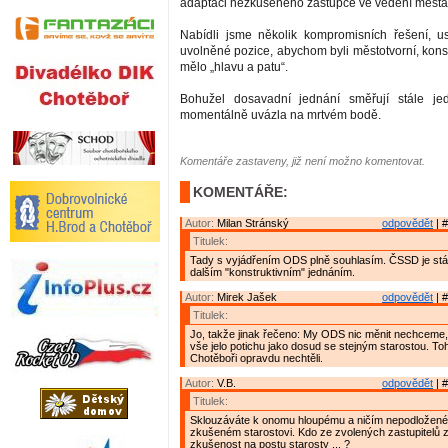
adaptaci nezkušeného zástupce ve vedení města
Nabídli jsme několik kompromisních řešení, us
uvolněné pozice, abychom byli městotvorní, konst
mělo „hlavu a patu“.
Bohužel dosavadní jednání směřují stále j
momentálně uvázla na mrtvém bodě.
Komentáře zastaveny, již není možno komentovat.
KOMENTÁŘE:
Autor:
Milan Stránský
odpovědět
| #
Titulek:
Tady s vyjádřením ODS plně souhlasím. ČSSD je stál
dalším "konstruktivním" jednáním.
Autor:
Mirek Jašek
odpovědět
| #
Titulek:
Jo, takže jinak řečeno: My ODS nic měnit nechceme
vše jelo potichu jako dosud se stejným starostou. To
Chotěboři opravdu nechtěli.
Autor:
V.B.
odpovědět
| #
Titulek:
Sklouzáváte k onomu hloupému a ničím nepodložené
zkušeném starostovi. Kdo ze zvolených zastupitelů
zkušenost na postu starosty ... ?