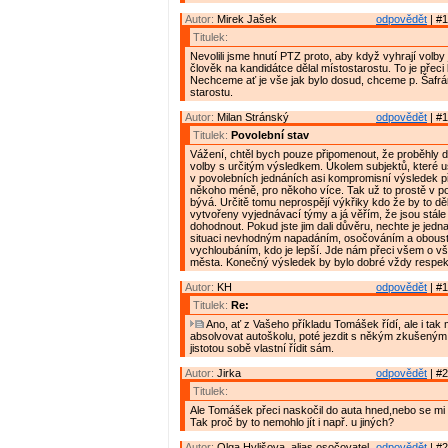
Autor:
Mirek Jašek
odpovědět
| #1
Titulek:
Nevolili jsme hnutí PTZ proto, aby když vyhrají volby 
člověk na kandidátce dělal místostarostu. To je přeci 
Nechceme ať je vše jak bylo dosud, chceme p. Šafrá
starostu.
Autor:
Milan Stránský
odpovědět
| #1
Titulek:
Povolební stav
Vážení, chtěl bych pouze připomenout, že proběhly 
volby s určitým výsledkem. Úkolem subjektů, které us
v povolebních jednáních asi kompromisní výsledek př
někoho méně, pro někoho více. Tak už to prostě v po
bývá. Určitě tomu neprospějí výkřiky kdo že by to děla
vytvořeny vyjednávací týmy a já věřím, že jsou stále
dohodnout. Pokud jste jim dali důvěru, nechte je jedna
situaci nevhodným napadáním, osočováním a obous
vychloubáním, kdo je lepší. Jde nám přeci všem o v
města. Konečný výsledek by bylo dobré vždy respek
Autor:
KH
odpovědět
| #1
Titulek:
Re:
Ano, ať z Vašeho příkladu Tomášek řídí, ale i tak 
absolvovat autoškolu, poté jezdit s někým zkušeným
jistotou sobě vlastní řídit sám.
Autor:
Jirka
odpovědět
| #2
Titulek:
Ale Tomášek přeci naskočil do auta hned,nebo se mi h
Tak proč by to nemohlo jít i např. u jiných?
Autor:
Olga Hylišova, alias osočovatel
odpovědět
| #2