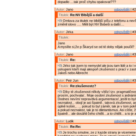
dopadlo ....tak proč chybu opakovat???
Autor:
Jano
odpovědět
| #2
Titulek:
Re:NV Blbější a další
Omluva za titulek ne blbější píšu z telefonu a nevš
změnil slovo ..... Měli být NV Bobeši a další....
Autor:
Jirka
odpovědět
| #3
Titulek:
Jano
A myslíte si,že p Škaryd se od té doby nějak poučil?
Autor:
Jano
odpovědět
| #3
Titulek:
Re:
Jirko tak jsem to nemyslel ale jsou tam lidé a to i
uskupení kteří mají alespoň zkušenost s prací v zast
Jakeš nebo Albrecht
Autor:
Petr Jun
odpovědět
| #3
Titulek:
Re:zkušenostz?
Díky té zkušenosti někdy vítězí tzv. pragmatičnost
prosím, pochvala/.. Moje osobní zkušenost s jednání
Dodnes nevím/ nepravdivá argumentace/, jestli to by
neznalost... obojí je asi špatně.. taková zkušenost, asi
úplně košér,.. ... pokud to byl záměr, tak je v tom po
a pokud neznalost, tak je to diletantismus. Asi cítíte, ž
špatně... ale dosáhli čeho chtěli....a to chtěli... a to j
Autor:
Ludik
odpovědět
| #3
Titulek:
Re:Re:
Je trochu smutne, ze z kazde strany je vicemene