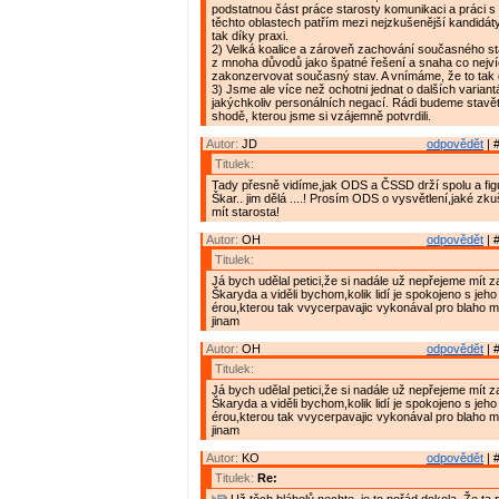
podstatnou část práce starosty komunikaci a práci s 
těchto oblastech patřím mezi nejzkušenější kandidáty
tak díky praxi.
2) Velká koalice a zároveň zachování současného st
z mnoha důvodů jako špatné řešení a snaha co nejv
zakonzervovat současný stav. A vnímáme, že to tak cít
3) Jsme ale více než ochotni jednat o dalších varian
jakýchkoliv personálních negací. Rádi budeme stav
shodě, kterou jsme si vzájemně potvrdili.
Autor:
JD
odpovědět
| 
Titulek:
Tady přesně vidíme,jak ODS a ČSSD drží spolu a fi
Škar.. jim dělá ....! Prosím ODS o vysvětlení,jaké zk
mít starosta!
Autor:
OH
odpovědět
| 
Titulek:
Já bych udělal petici,že si nadále už nepřejeme mít z
Škaryda a viděli bychom,kolik lidí je spokojeno s jeho
érou,kterou tak vvycerpavajic vykonával pro blaho 
jinam
Autor:
OH
odpovědět
| 
Titulek:
Já bych udělal petici,že si nadále už nepřejeme mít z
Škaryda a viděli bychom,kolik lidí je spokojeno s jeho
érou,kterou tak vvycerpavajic vykonával pro blaho 
jinam
Autor:
KO
odpovědět
| 
Titulek:
Re: