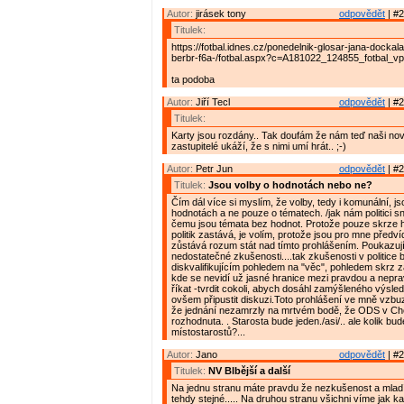
Autor:
jirásek tony
odpovědět
| #2
Titulek:
https://fotbal.idnes.cz/ponedelnik-glosar-jana-docka
berbr-f6a-/fotbal.aspx?c=A181022_124855_fotbal_v
ta podoba
Autor:
Jiří Tecl
odpovědět
| #2
Titulek:
Karty jsou rozdány.. Tak doufám že nám teď naši nov
zastupitelé ukáží, že s nimi umí hrát.. ;-)
Autor:
Petr Jun
odpovědět
| #2
Titulek:
Jsou volby o hodnotách nebo ne?
Čím dál více si myslím, že volby, tedy i komunální, j
hodnotách a ne pouze o tématech. /jak nám politici sn
čemu jsou témata bez hodnot. Protože pouze skrze h
politik zastává, je volím, protože jsou pro mne předví
zůstává rozum stát nad tímto prohlášením. Poukazuj
nedostatečné zkušenosti....tak zkušenosti v politice 
diskvalifikujícím pohledem na "věc", pohledem skrz 
kde se nevidí už jasné hranice mezi pravdou a nepra
říkat -tvrdit cokoli, abych dosáhl zamýšleného výsle
ovšem připustit diskuzi.Toto prohlášení ve mně vzbu
že jednání nezamrzly na mrtvém bodě, že ODS v Cho
rozhodnuta. . Starosta bude jeden./asi/.. ale kolik bu
místostarostů?...
Autor:
Jano
odpovědět
| #2
Titulek:
NV Blbější a další
Na jednu stranu máte pravdu že nezkušenost a mlad
tehdy stejné..... Na druhou stranu všichni víme jak ka