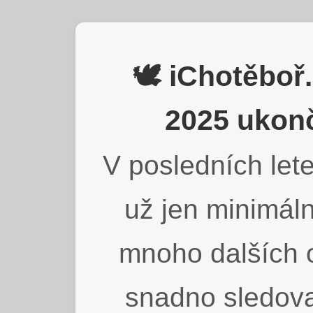
🕊️ iChotěbo
2025 ukonč
V posledních lete
už jen minimáln
mnoho dalších o
snadno sledova