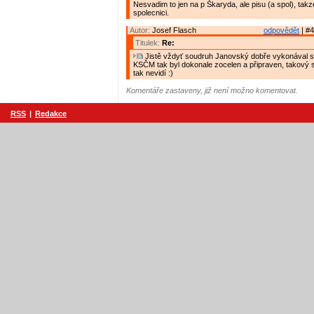
Nesvadim to jen na p Škaryda, ale pisu (a spol), takze
spolecnici.
Autor:
Josef Flasch
odpovědět
| #4
Titulek:
Re:
Jistě vždyť soudruh Janovský dobře vykonával st
KSČM tak byl dokonale zocelen a připraven, takový 
tak nevidí :)
Komentáře zastaveny, již není možno komentovat.
RSS
|
Redakce