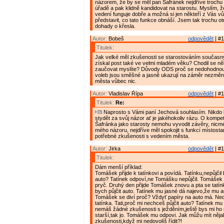
názorem, že by se měl pan Šafránek nejdříve trochu
úřadě a pak klidně kandidovat na starostu. Myslím, 
vedení funguje dobře a možná si jen někteří z Vás 
představit, co tato funkce obnáší. Jsem tak trochu o
dohady o křesla.
Autor:
Bobeš
odpovědět
| #1
Titulek:
Jak velké měl zkušenosti se starostováním současný
získal post také ve velmi mladém věku? Chodil se ně
zaučovat myslíte? Důvody ODS proč se nedohodnout 
voleb jsou směšné a jasně ukazují na záměr nezměni
města vůbec nic.
Autor:
Vladislav Řípa
odpovědět
| #1
Titulek:
Re:
Naprosto s Vámi paní Jechová souhlasím. Nikdo 
stydět za svůj názor ať je jakéhokoliv rázu. O kompe
Šafránka jako starosty nemohu vyvodit závěry, nicmé
mého názoru, nejdříve měl spokojit s funkcí místostar
potřebné zkušenosti s vedením města.
Autor:
Jirka
odpovědět
| #1
Titulek:
Dám menší příklad:
Tomášek přijde k tatínkovi a povídá. Tatínku,nepůjčil
auto? Tatínek odpoví,ne Tomášku nepůjčil. Tomášek
pryč. Druhý den přijde Tomášek znovu a pta se tatín
bych půjčit auto. Tatínek mu jasné dá najevo,že mu a
Tomášek se diví proč? Vždyť papíry na auto má. Ned
tatínka. Tati,proč mi nechceš půjčit auto? Tatínek mu
nemáš žádné zkušenosti s ježděním,ještě bys mi ho 
starší,tak jo. Tomášek mu odpovi. Jak můžu mít něja
zkušenosti,když mi nedovolíš řídit?!