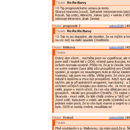
Titulek:
Re:Re:Barvy
Tip prognostickeho ustavu je tento:
Skaryd starosta (cssd), Safranek mistostarosta (ptz)
Kozub, Sip (ods), Albrecht, Jakes (ptz) + nekdo z K
odstoupi lekarnice, jinak Janda)
Autor:
prognostik 2
odpovědět
| #3
Titulek:
Re:Re:Re:Barvy
Tak to asi dopadne, ale doufám, že se mýlím a h
na víc než na další úpadek Chotěboře.
Autor:
Málková
odpovědět
| #3
Titulek:
Dobrý den všem... nechtěla jsem se vyjadřovat, ale ne
jsem totiž i hodně lidí z ODS, včetně pana Kozuba, k
ovšem neznala osobně. Přišlo mi, že je to člověk, kter
ve svém volném čase dělá věci prospěšné pro Chotěb
spolek/, je spojen se skautingem /kde je důraz kladen
hodnoty/, tak jsem mu věřila. Věřila jsem, že chce z
městě k lepšímu a chce být prospěšný. Když nyní al
slyším, jak je při jednáních arogantní, narcistický.. a
ochoten určitých ústupku pro dobrou věc. Je mi to upř
vidět, aspon v mých očích, že i on vše dělal jen pro s
prospěch.. nikoliv pro prospěch Chotěře. (To stejné c
Škaryda - musí vidět, že lidé chtějí změnu a "drží se" 
Jsem volič, byla jsem u voleb..ale podle výsledků a
jednání mám pocit, že to vše bylo marné a stejně to z
bylo. ODS to mohla změnit, neudělala to!
Autor:
Drahoš
odpovědět
| #4
Titulek:
Plně souhlasím s p. Malkovou, i já mám pocit,že p. Šk