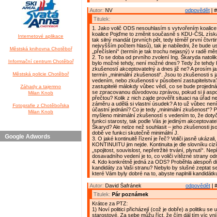
Autor:
NV
odpovědět
| #
Titulek:
1. Jako volič ODS nesouhlasím s vytvořením koalice
koalice Pojďme to změnit současně s KDU-ČSL získa
Internetové aplikace
tak silný mandát (prvních pět, tedy téměř první čtvrti
nejvyšším počtem hlasů), tak je nabíledni, že bude usi
Městská knihovna Chotěboř
„přečíslení“ (termín je tak trochu nejasný) v radě mě
2. To se doba od prvního zvolení Ing. Škaryda natolik
Informační centrum Chotěboř
bylo možné tehdy, není možné dnes? Tedy že tehdy b
zkušeností akceptovatelný a dnes již ne? A prosím jas
Městská policie Chotěboř
termín „minimální zkušenosti“. Jsou to zkušenosti s 
vedením, nebo zkušenosti v působení zastupitelstva?
zastupitelé málokdy vůbec vědí, co se bude projedná
Záhady a tajemno
se zpracovanou důvodovou zprávou, pokud si ji as
Milan Knob
přečtou? Kolik z nich zajde prověřit situaci na úřad 
záměru a udělá si vlastní úsudek? A to už vůbec není
Fotografie z Chotěbořska
účastní jednání? Co je tedy „minimální zkušenost“? Pr
Milan Knob
myšleno minimální zkušeností s vedením to, že dotyč
funkci starosty, tak podle Vás je jediným akceptovate
Škaryd? Ale nelze než souhlasit – jeho zkušenosti jso
době ve funkci skutečně minimální J.
Google Adwords
3. O jaké kontinuitě řízení je řeč? Voliči jasně ukázali
KONTINUITU jim nejde. Kontinuita je dle slovníku cizí
„spojitost, souvislost, nepřetržité trvání, plynutí“. Nep
dosavadního vedení je to, co voliči vítězné strany odm
4. Kdo konkrétně jedná za ODS? Proběhla alespoň d
kandidáty za Vaši stranu? Nebylo by slušné zeptat s
které Vám byly dobré na to, abyste naplnili kandidátk
Autor:
David Šafránek
odpovědět
| 
Titulek:
Pár poznámek
Krátce za PTZ:
1) Noví politici přicházejí (což je dobře) a politiku se 
starostové. Za sebe můžu říct, že čím dál tím víc v