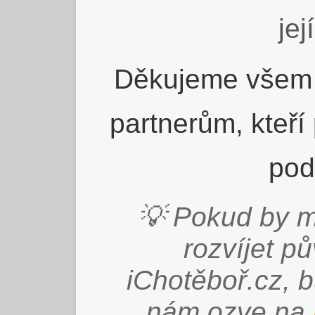
jej
Děkujeme všem 
partnerům, kteří
pod
💡 Pokud by m
rozvíjet p
iChotěboř.cz, 
nám ozve na