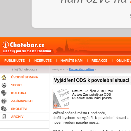
PUBLIKUJTE
|
INZERUJTE
|
NAPIŠTE NÁM
|
REDAKCE
|
ONLINE 
info@ichotebor.cz
navigace: »
Komunální politika
»
ÚVODNÍ STRANA
Vyjádření ODS k povolební situaci
SPORT
Datum:
22. říjen 2018, 07:41
KULTURA
Autor:
Zastupitelé za ODS
Rubrika:
Komunální politika
ZAJÍMAVOSTI
ŠKOLSTVÍ
Vážení občané města Chotěboře,
ARCHIV
chtěli bychom se vyjádřit k povolební situaci a
novém vedení našeho města.