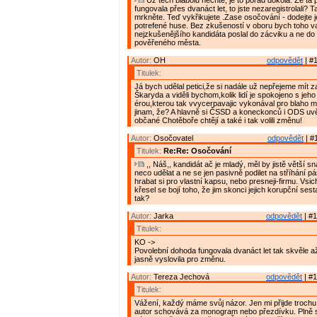
Už těch blábolů nechte, je to pořád dokola. Že ta
fungovala přes dvanáct let, to jste nezaregistrolali? T
mrkněte. Teď vykřikujete .Zase osočování - dodejte j
potrefené huse. Bez zkušeností v oboru bych toho 
nejzkušenějšího kandidáta poslal do zácviku a ne do 
pověřeného města.
Autor:
OH
odpovědět
| #1
Titulek:
Já bych udělal petici,že si nadále už nepřejeme mít z
Škaryda a viděli bychom,kolik lidí je spokojeno s jeho
érou,kterou tak vvycerpavajic vykonával pro blaho 
jinam, že? A hlavně si ČSSD a koneckonců i ODS uv
občané Chotěboře chtějí a také i tak volili změnu!
Autor:
Osočovatel
odpovědět
| #
Titulek:
Re:Re: Osočování
,, Náš,, kandidát ač je mladý, měl by jistě větší 
neco udělat a ne se jen pasivně podilet na stříhání
hrabat si pro vlastní kapsu, nebo presneji-firmu. Vsic
křesel se bojí toho, že jim skonci jejich korupční ses
tak?
Autor:
Jarka
odpovědět
| #1
Titulek:
KO ->
Povolební dohoda fungovala dvanáct let tak skvěle a
jasně vyslovila pro změnu.
Autor:
Tereza Jechová
odpovědět
| #1
Titulek:
Vážení, každý máme svůj názor. Jen mi přijde trochu
autor schovává za monogram nebo přezdívku. Plně se