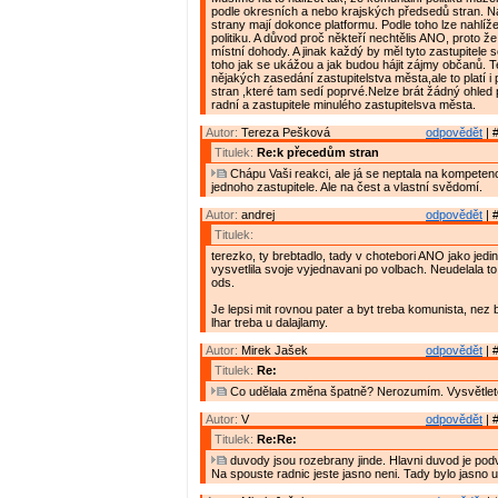
podle okresních a nebo krajských předsedů stran. N
strany mají dokonce platformu. Podle toho lze nahlíž
politiku. A důvod proč někteří nechtělis ANO, proto že
místní dohody. A jinak každý by měl tyto zastupitele s
toho jak se ukážou a jak budou hájit zájmy občanů. 
nějakých zasedání zastupitelstva města,ale to platí i 
stran ,které tam sedí poprvé.Nelze brát žádný ohled
radní a zastupitele minulého zastupitelsva města.
Autor:
Tereza Pešková
odpovědět
| 
Titulek:
Re:k přecedům stran
Chápu Vaši reakci, ale já se neptala na kompete
jednoho zastupitele. Ale na čest a vlastní svědomí.
Autor:
andrej
odpovědět
| 
Titulek:
terezko, ty brebtadlo, tady v chotebori ANO jako jed
vysvetlila svoje vyjednavani po volbach. Neudelala t
ods.
Je lepsi mit rovnou pater a byt treba komunista, nez
lhar treba u dalajlamy.
Autor:
Mirek Jašek
odpovědět
| 
Titulek:
Re:
Co udělala změna špatně? Nerozumím. Vysvětlet
Autor:
V
odpovědět
| 
Titulek:
Re:Re:
duvody jsou rozebrany jinde. Hlavni duvod je podv
Na spouste radnic jeste jasno neni. Tady bylo jasno 