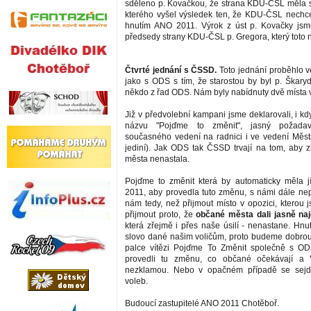
sděleno p. Kovačkou, že strana KDU-ČSL měla s
kterého vyšel výsledek ten, že KDU-ČSL nechce 
hnutím ANO 2011. Výrok z úst p. Kovačky jsme
předsedy strany KDU-ČSL p. Gregora, který toto n
Čtvrté jednání s ČSSD.
Toto jednání proběhlo 
jako s ODS s tím, že starostou by byl p. Škaryd
někdo z řad ODS. Nám byly nabídnuty dvě místa 
Již v předvolební kampani jsme deklarovali, i k
názvu "Pojďme to změnit", jasný požad
současného vedení na radnici i ve vedení Městs
jediní). Jak ODS tak ČSSD trvají na tom, aby
města nenastala.
Pojďme to změnit která by automaticky měla j
2011, aby provedla tuto změnu, s námi dále nep
nám tedy, než přijmout místo v opozici, kterou 
přijmout proto, že
občané města dali jasně na
která zřejmě i přes naše úsilí - nenastane. Hnu
slovo dané našim voličům, proto budeme dobrou
palce vítězi Pojďme To Změnit společně s 
provedli tu změnu, co občané očekávají a
nezklamou. Nebo v opačném případě se sejd
voleb.
Budoucí zastupitelé ANO 2011 Chotěboř.