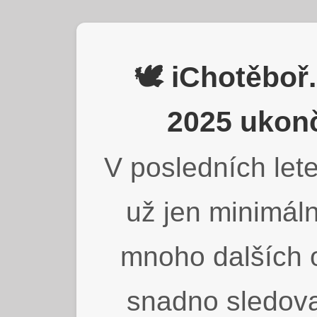
🕊️ iChotěbo
2025 ukonč
V posledních lete
už jen minimáln
mnoho dalších o
snadno sledova