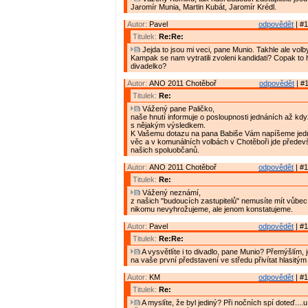
Jaromír Munia, Martin Kubát, Jaromír Krédl.
Autor:
Pavel
odpovědět
| #1
Titulek:
Re:Re:
Jejda to jsou mi veci, pane Munio. Takhle ale vol
Kampak se nam vytratili zvoleni kandidati? Copak to
divadelko?
Autor:
ANO 2011 Chotěboř
odpovědět
| #1
Titulek:
Re:
Vážený pane Paličko,
naše hnutí informuje o posloupnosti jednáních až kd
s nějakým výsledkem.
K Vašemu dotazu na pana Babiše Vám napíšeme jedno:
věc a v komunálních volbách v Chotěboři jde předevš
našich spoluobčanů.
Autor:
ANO 2011 Chotěboř
odpovědět
| #1
Titulek:
Re:
Vážený neznámí,
z našich "budoucích zastupitelů" nemusíte mít vůbec
nikomu nevyhrožujeme, ale jenom konstatujeme.
Autor:
Pavel
odpovědět
| #1
Titulek:
Re:Re:
A vysvětlíte i to divadlo, pane Munio? Přemýšlím, j
na vaše první představení ve středu přivítat hlasitý
Autor:
KM
odpovědět
| #1
Titulek:
Re:
A myslíte, že byl jediný? Při nočních spí doteď....u