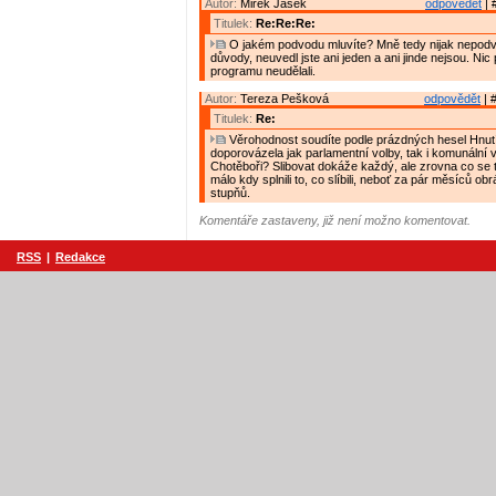
Autor:
Mirek Jašek
odpovědět
| 
Titulek:
Re:Re:Re:
O jakém podvodu mluvíte? Mně tedy nijak nepodv
důvody, neuvedl jste ani jeden a ani jinde nejsou. Nic p
programu neudělali.
Autor:
Tereza Pešková
odpovědět
| 
Titulek:
Re:
Věrohodnost soudíte podle prázdných hesel Hnut
doporovázela jak parlamentní volby, tak i komunální 
Chotěboři? Slibovat dokáže každý, ale zrovna co se
málo kdy splnili to, co slíbili, neboť za pár měsíců obr
stupňů.
Komentáře zastaveny, již není možno komentovat.
RSS
|
Redakce