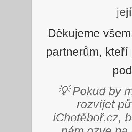
jej
Děkujeme všem 
partnerům, kteří
pod
💡 Pokud by m
rozvíjet p
iChotěboř.cz, 
nám ozve na