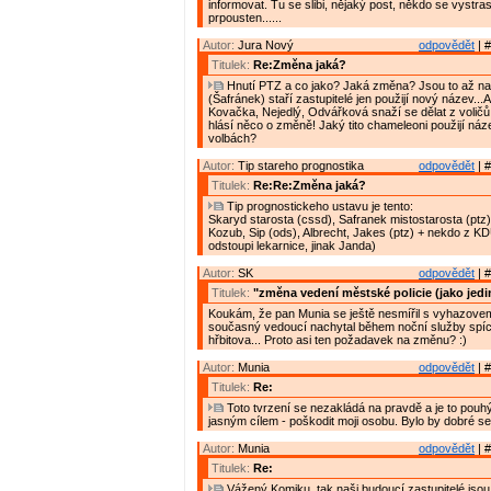
informovat. Tu se slibi, nějaký post, někdo se vystra
prpousten......
Autor:
Jura Nový
odpovědět
| #
Titulek:
Re:Změna jaká?
Hnutí PTZ a co jako? Jaká změna? Jsou to až na
(Šafránek) staří zastupitelé jen použijí nový název...
Kovačka, Nejedlý, Odvářková snaží se dělat z voličů
hlásí něco o změně! Jaký tito chameleoni použijí náze
volbách?
Autor:
Tip stareho prognostika
odpovědět
| #
Titulek:
Re:Re:Změna jaká?
Tip prognostickeho ustavu je tento:
Skaryd starosta (cssd), Safranek mistostarosta (ptz)
Kozub, Sip (ods), Albrecht, Jakes (ptz) + nekdo z K
odstoupi lekarnice, jinak Janda)
Autor:
SK
odpovědět
| #
Titulek:
"změna vedení městské policie (jako jedi
Koukám, že pan Munia se ještě nesmířil s vyhazove
současný vedoucí nachytal během noční služby spíc
hřbitova... Proto asi ten požadavek na změnu? :)
Autor:
Munia
odpovědět
| #
Titulek:
Re:
Toto tvrzení se nezakládá na pravdě a je to pouh
jasným cílem - poškodit moji osobu. Bylo by dobré se 
Autor:
Munia
odpovědět
| #
Titulek:
Re:
Vážený Komiku, tak naši budoucí zastupitelé jsou