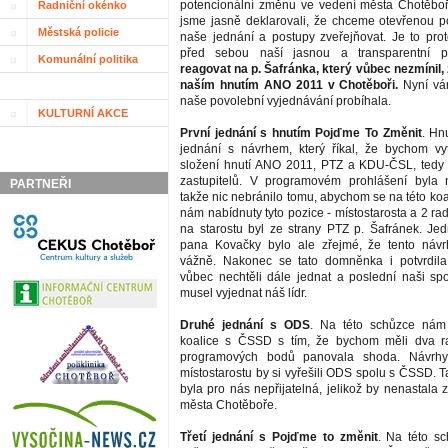
potencionální změnu ve vedení města Chotěboř
Radniční okénko
jsme jasně deklarovali, že chceme otevřenou po
Městská policie
naše jednání a postupy zveřejňovat. Je to prot
před sebou naší jasnou a transparentní po
Komunální politika
reagovat na p. Šafránka, který vůbec nezmínil, 
naším hnutím ANO 2011 v Chotěboři.
Nyní vám
naše povolební vyjednávání probíhala.
KULTURNÍ AKCE
První jednání s hnutím Pojďme To Změnit
. Hn
jednání s návrhem, který říkal, že bychom vytv
složení hnutí ANO 2011, PTZ a KDU-ČSL, tedy
zastupitelů. V programovém prohlášení byla 
PARTNEŘI
takže nic nebránilo tomu, abychom se na této koal
nám nabídnuty tyto pozice - místostarosta a 2 ra
na starostu byl ze strany PTZ p. Šafránek. Je
pana Kovačky bylo ale zřejmé, že tento návr
vážně. Nakonec se tato domněnka i potvrdila,
vůbec nechtěli dále jednat a poslední naši s
musel vyjednat náš lídr.
Druhé jednání s ODS
. Na této schůzce nám
koalice s ČSSD s tím, že bychom měli dva ra
programových bodů panovala shoda. Návrhy
místostarostu by si vyřešili ODS spolu s ČSSD. 
byla pro nás nepřijatelná, jelikož by nenastala
města Chotěboře.
Třetí jednání s Pojďme to změnit
. Na této s