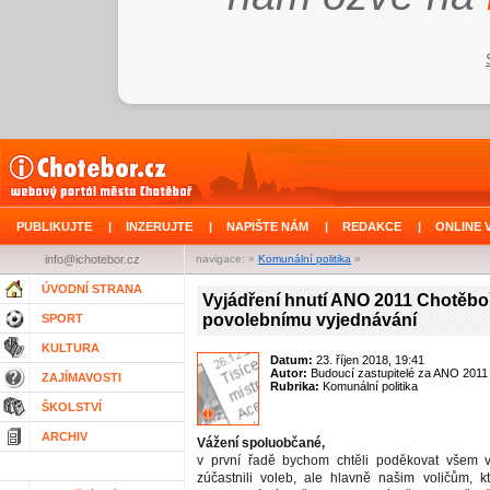
PUBLIKUJTE
|
INZERUJTE
|
NAPIŠTE NÁM
|
REDAKCE
|
ONLINE 
info@ichotebor.cz
navigace: »
Komunální politika
»
ÚVODNÍ STRANA
Vyjádření hnutí ANO 2011 Chotěbo
povolebnímu vyjednávání
SPORT
KULTURA
Datum:
23. říjen 2018, 19:41
Autor:
Budoucí zastupitelé za ANO 2011
ZAJÍMAVOSTI
Rubrika:
Komunální politika
ŠKOLSTVÍ
ARCHIV
Vážení spoluobčané,
v první řadě bychom chtěli poděkovat všem vo
zúčastnili voleb, ale hlavně našim voličům, kt