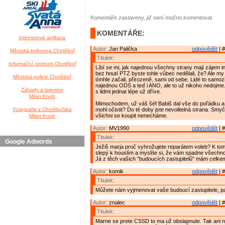
Komentáře zastaveny, již není možno komentovat.
KOMENTÁŘE:
Internetové aplikace
Autor:
Jan Palička
odpovědět
| #
Městská knihovna Chotěboř
Titulek:
Informační centrum Chotěboř
Líbí se mi, jak najednou všechny strany mají zájem 
bez hnutí PTZ byste tohle vůbec nedělali, že? Ale my 
Městská policie Chotěboř
tímhle začali, přirozeně, sami od sebe. Lidé to samozř
najednou ODS a teď i ANO, ale to už nikoho nedojme.
Záhady a tajemno
s lidmi jednat lépe už dříve.
Milan Knob
Mimochodem, už váš šéf Babiš dal vše do pořádku a
Fotografie z Chotěbořska
mohl očistit? Do té doby jste nevolitelná strana. Smyč
všichni se koupit nenecháme.
Milan Knob
Autor:
MV1990
odpovědět
| #
Titulek:
Google Adwords
Ježiš marja proč vyhrožujete reparátem voleb? K tomu
slepý k houslím a myslíte si, že vám spadne všechno
Já z těch vašich "budoucích zastupitelů" mám celke
Autor:
komik
odpovědět
| #
Titulek:
Můžete nám vyjmenovat vaše budoucí zastupitele, 
Autor:
znalec
odpovědět
| #
Titulek:
Marne se prete CSSD to ma už obslapnute. Tak ani 