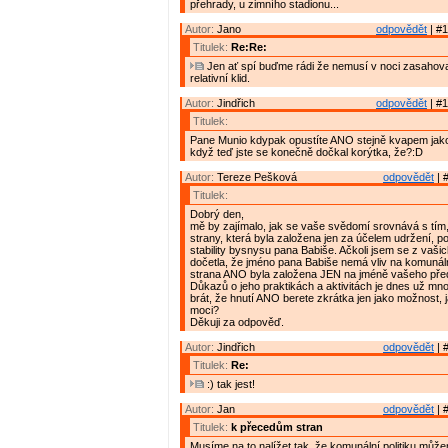
přehrady, u zimního stadionu...
Autor:
Jano
odpovědět
| #1
Titulek:
Re:Re:
Jen ať spí buďme rádi že nemusí v noci zasahov
relativní klid.
Autor:
Jindřich
odpovědět
| #1
Titulek:
Pane Munio kdypak opustíte ANO stejně kvapem jako
když teď jste se konečně dočkal korýtka, že?:D
Autor:
Tereze Pešková
odpovědět
| 
Titulek:
Dobrý den,
mě by zajímalo, jak se vaše svědomí srovnává s tím,
strany, která byla založena jen za účelem udržení, p
stability bysnysu pana Babiše. Ačkoli jsem se z vaš
dočetla, že jméno pana Babiše nemá vliv na komunální
strana ANO byla založena JEN na jméně vašeho pře
Důkazů o jeho praktikách a aktivitách je dnes už mn
brát, že hnutí ANO berete zkrátka jen jako možnost, j
moci?
Děkuji za odpověď.
Autor:
Jindřich
odpovědět
| 
Titulek:
Re:
:) tak jest!
Autor:
Jan
odpovědět
| 
Titulek:
k přecedům stran
Musíme na to nalížet tak, že komunální politiku můž