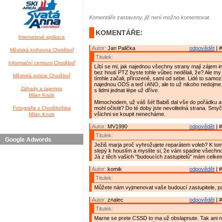
Komentáře zastaveny, již není možno komentovat.
KOMENTÁŘE:
Internetové aplikace
Autor:
Jan Palička
odpovědět
| #
Městská knihovna Chotěboř
Titulek:
Informační centrum Chotěboř
Líbí se mi, jak najednou všechny strany mají zájem 
bez hnutí PTZ byste tohle vůbec nedělali, že? Ale my 
Městská policie Chotěboř
tímhle začali, přirozeně, sami od sebe. Lidé to samozř
najednou ODS a teď i ANO, ale to už nikoho nedojme.
Záhady a tajemno
s lidmi jednat lépe už dříve.
Milan Knob
Mimochodem, už váš šéf Babiš dal vše do pořádku a
Fotografie z Chotěbořska
mohl očistit? Do té doby jste nevolitelná strana. Smyč
všichni se koupit nenecháme.
Milan Knob
Autor:
MV1990
odpovědět
| #
Titulek:
Google Adwords
Ježiš marja proč vyhrožujete reparátem voleb? K tomu
slepý k houslím a myslíte si, že vám spadne všechno
Já z těch vašich "budoucích zastupitelů" mám celke
Autor:
komik
odpovědět
| #
Titulek:
Můžete nám vyjmenovat vaše budoucí zastupitele, 
Autor:
znalec
odpovědět
| #
Titulek:
Marne se prete CSSD to ma už obslapnute. Tak ani 