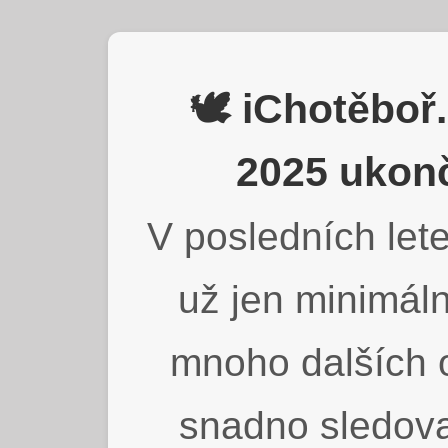
🕊️ iChotěbo
2025 ukonč
V posledních lete
už jen minimáln
mnoho dalších o
snadno sledova