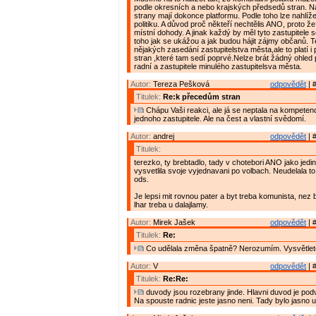
podle okresních a nebo krajských předsedů stran. N
strany mají dokonce platformu. Podle toho lze nahlíž
politiku. A důvod proč někteří nechtělis ANO, proto že
místní dohody. A jinak každý by měl tyto zastupitele s
toho jak se ukážou a jak budou hájit zájmy občanů. 
nějakých zasedání zastupitelstva města,ale to platí i 
stran ,které tam sedí poprvé.Nelze brát žádný ohled
radní a zastupitele minulého zastupitelsva města.
Autor:
Tereza Pešková
odpovědět
| 
Titulek:
Re:k přecedům stran
Chápu Vaši reakci, ale já se neptala na kompete
jednoho zastupitele. Ale na čest a vlastní svědomí.
Autor:
andrej
odpovědět
| 
Titulek:
terezko, ty brebtadlo, tady v chotebori ANO jako jed
vysvetlila svoje vyjednavani po volbach. Neudelala t
ods.
Je lepsi mit rovnou pater a byt treba komunista, nez
lhar treba u dalajlamy.
Autor:
Mirek Jašek
odpovědět
| 
Titulek:
Re:
Co udělala změna špatně? Nerozumím. Vysvětlet
Autor:
V
odpovědět
| 
Titulek:
Re:Re:
duvody jsou rozebrany jinde. Hlavni duvod je podv
Na spouste radnic jeste jasno neni. Tady bylo jasno 