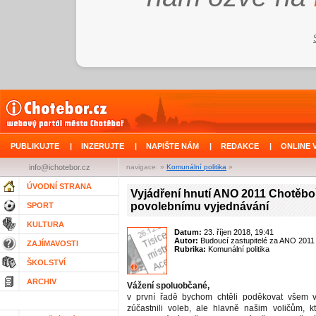
PUBLIKUJTE
|
INZERUJTE
|
NAPIŠTE NÁM
|
REDAKCE
|
ONLINE 
info@ichotebor.cz
navigace: »
Komunální politika
»
ÚVODNÍ STRANA
Vyjádření hnutí ANO 2011 Chotěbo
povolebnímu vyjednávání
SPORT
KULTURA
Datum:
23. říjen 2018, 19:41
Autor:
Budoucí zastupitelé za ANO 2011
ZAJÍMAVOSTI
Rubrika:
Komunální politika
ŠKOLSTVÍ
ARCHIV
Vážení spoluobčané,
v první řadě bychom chtěli poděkovat všem vo
zúčastnili voleb, ale hlavně našim voličům, kt