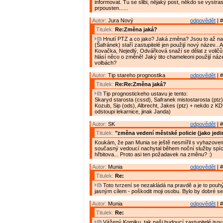
informovat. Tu se slibi, nějaký post, někdo se vystra
prpousten......
Autor:
Jura Nový
odpovědět
| #
Titulek:
Re:Změna jaká?
Hnutí PTZ a co jako? Jaká změna? Jsou to až na
(Šafránek) staří zastupitelé jen použijí nový název...
Kovačka, Nejedlý, Odvářková snaží se dělat z voličů
hlásí něco o změně! Jaký tito chameleoni použijí náze
volbách?
Autor:
Tip stareho prognostika
odpovědět
| #
Titulek:
Re:Re:Změna jaká?
Tip prognostickeho ustavu je tento:
Skaryd starosta (cssd), Safranek mistostarosta (ptz)
Kozub, Sip (ods), Albrecht, Jakes (ptz) + nekdo z K
odstoupi lekarnice, jinak Janda)
Autor:
SK
odpovědět
| #
Titulek:
"změna vedení městské policie (jako jedi
Koukám, že pan Munia se ještě nesmířil s vyhazove
současný vedoucí nachytal během noční služby spíc
hřbitova... Proto asi ten požadavek na změnu? :)
Autor:
Munia
odpovědět
| #
Titulek:
Re:
Toto tvrzení se nezakládá na pravdě a je to pouh
jasným cílem - poškodit moji osobu. Bylo by dobré se 
Autor:
Munia
odpovědět
| #
Titulek:
Re:
Vážený Komiku, tak naši budoucí zastupitelé jsou