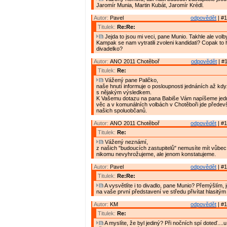
Jaromír Munia, Martin Kubát, Jaromír Krédl.
Autor:
Pavel
odpovědět
| #1
Titulek:
Re:Re:
Jejda to jsou mi veci, pane Munio. Takhle ale vol
Kampak se nam vytratili zvoleni kandidati? Copak to
divadelko?
Autor:
ANO 2011 Chotěboř
odpovědět
| #1
Titulek:
Re:
Vážený pane Paličko,
naše hnutí informuje o posloupnosti jednáních až kd
s nějakým výsledkem.
K Vašemu dotazu na pana Babiše Vám napíšeme jedno:
věc a v komunálních volbách v Chotěboři jde předevš
našich spoluobčanů.
Autor:
ANO 2011 Chotěboř
odpovědět
| #1
Titulek:
Re:
Vážený neznámí,
z našich "budoucích zastupitelů" nemusíte mít vůbec
nikomu nevyhrožujeme, ale jenom konstatujeme.
Autor:
Pavel
odpovědět
| #1
Titulek:
Re:Re:
A vysvětlíte i to divadlo, pane Munio? Přemýšlím, j
na vaše první představení ve středu přivítat hlasitý
Autor:
KM
odpovědět
| #1
Titulek:
Re:
A myslíte, že byl jediný? Při nočních spí doteď....u