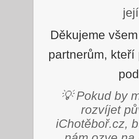
jej
Děkujeme všem 
partnerům, kteří
pod
💡 Pokud by m
rozvíjet p
iChotěboř.cz, 
nám ozve na