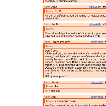
přehrady, u zimního stadionu...
Autor:
Jano
odpovědět
| #1
Titulek:
Re:Re:
Jen ať spí buďme rádi že nemusí v noci zasahov
relativní klid.
Autor:
Jindřich
odpovědět
| #1
Titulek:
Pane Munio kdypak opustíte ANO stejně kvapem jako
když teď jste se konečně dočkal korýtka, že?:D
Autor:
Tereze Pešková
odpovědět
| 
Titulek:
Dobrý den,
mě by zajímalo, jak se vaše svědomí srovnává s tím,
strany, která byla založena jen za účelem udržení, p
stability bysnysu pana Babiše. Ačkoli jsem se z vaš
dočetla, že jméno pana Babiše nemá vliv na komunální
strana ANO byla založena JEN na jméně vašeho pře
Důkazů o jeho praktikách a aktivitách je dnes už mn
brát, že hnutí ANO berete zkrátka jen jako možnost, j
moci?
Děkuji za odpověď.
Autor:
Jindřich
odpovědět
| 
Titulek:
Re:
:) tak jest!
Autor:
Jan
odpovědět
| 
Titulek:
k přecedům stran
Musíme na to nalížet tak, že komunální politiku můž