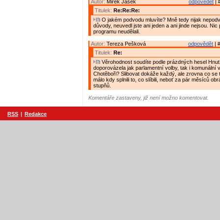
Autor:
Mirek Jašek
odpovědět
| 
Titulek:
Re:Re:Re:
O jakém podvodu mluvíte? Mně tedy nijak nepodv
důvody, neuvedl jste ani jeden a ani jinde nejsou. Nic p
programu neudělali.
Autor:
Tereza Pešková
odpovědět
| 
Titulek:
Re:
Věrohodnost soudíte podle prázdných hesel Hnut
doporovázela jak parlamentní volby, tak i komunální 
Chotěboři? Slibovat dokáže každý, ale zrovna co se
málo kdy splnili to, co slíbili, neboť za pár měsíců obr
stupňů.
Komentáře zastaveny, již není možno komentovat.
RSS
|
Redakce