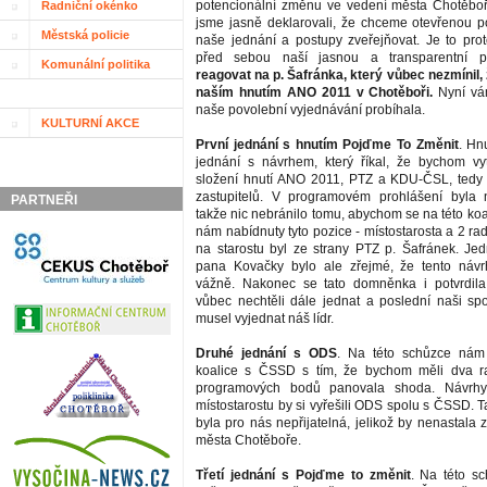
potencionální změnu ve vedení města Chotěboř
Radniční okénko
jsme jasně deklarovali, že chceme otevřenou po
Městská policie
naše jednání a postupy zveřejňovat. Je to prot
před sebou naší jasnou a transparentní po
Komunální politika
reagovat na p. Šafránka, který vůbec nezmínil, 
naším hnutím ANO 2011 v Chotěboři.
Nyní vám
naše povolební vyjednávání probíhala.
KULTURNÍ AKCE
První jednání s hnutím Pojďme To Změnit
. Hn
jednání s návrhem, který říkal, že bychom vytv
složení hnutí ANO 2011, PTZ a KDU-ČSL, tedy
zastupitelů. V programovém prohlášení byla 
PARTNEŘI
takže nic nebránilo tomu, abychom se na této koal
nám nabídnuty tyto pozice - místostarosta a 2 ra
na starostu byl ze strany PTZ p. Šafránek. Je
pana Kovačky bylo ale zřejmé, že tento návr
vážně. Nakonec se tato domněnka i potvrdila,
vůbec nechtěli dále jednat a poslední naši s
musel vyjednat náš lídr.
Druhé jednání s ODS
. Na této schůzce nám
koalice s ČSSD s tím, že bychom měli dva ra
programových bodů panovala shoda. Návrhy
místostarostu by si vyřešili ODS spolu s ČSSD. 
byla pro nás nepřijatelná, jelikož by nenastala
města Chotěboře.
Třetí jednání s Pojďme to změnit
. Na této s