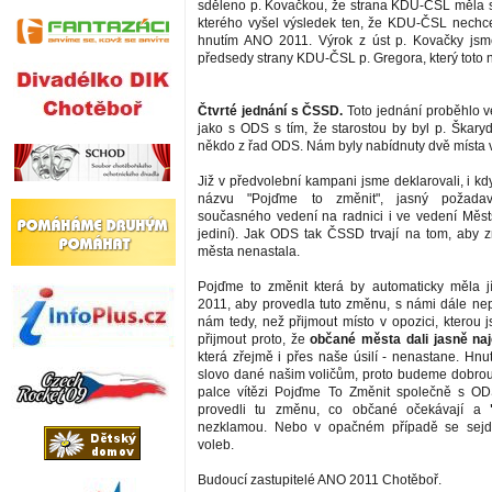
sděleno p. Kovačkou, že strana KDU-ČSL měla s
kterého vyšel výsledek ten, že KDU-ČSL nechce 
hnutím ANO 2011. Výrok z úst p. Kovačky jsme
předsedy strany KDU-ČSL p. Gregora, který toto n
Čtvrté jednání s ČSSD.
Toto jednání proběhlo 
jako s ODS s tím, že starostou by byl p. Škaryd
někdo z řad ODS. Nám byly nabídnuty dvě místa 
Již v předvolební kampani jsme deklarovali, i k
názvu "Pojďme to změnit", jasný požad
současného vedení na radnici i ve vedení Městs
jediní). Jak ODS tak ČSSD trvají na tom, aby
města nenastala.
Pojďme to změnit která by automaticky měla j
2011, aby provedla tuto změnu, s námi dále nep
nám tedy, než přijmout místo v opozici, kterou 
přijmout proto, že
občané města dali jasně na
která zřejmě i přes naše úsilí - nenastane. Hnu
slovo dané našim voličům, proto budeme dobrou
palce vítězi Pojďme To Změnit společně s 
provedli tu změnu, co občané očekávají a
nezklamou. Nebo v opačném případě se sejd
voleb.
Budoucí zastupitelé ANO 2011 Chotěboř.