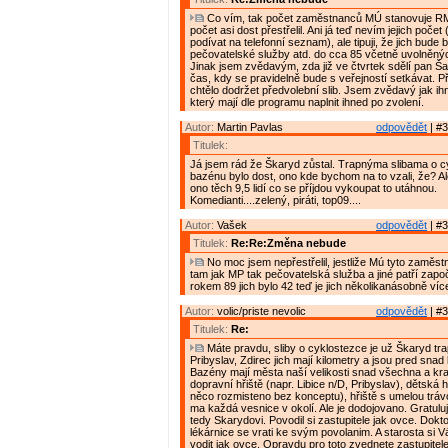
Co vím, tak počet zaměstnanců MÚ stanovuje RM.
počet asi dost přestřelil. Ani já teď nevím jejich poče
podívat na telefonní seznam), ale tipuji, že jich bude
pečovatelské služby atd. do cca 85 včetně uvolněnýc
Jinak jsem zvědavým, zda již ve čtvrtek sdělí pan Š
čas, kdy se pravidelně bude s veřejností setkávat. Př
chtělo dodržet předvolební slib. Jsem zvědavý jak ihn
který mají dle programu naplnit ihned po zvolení.
Autor:
Martin Pavlas
odpovědět
| #3
Titulek:
Já jsem rád že Škaryd zůstal. Trapnýma slibama o c
bazénu bylo dost, ono kde bychom na to vzali, že? Al
ono těch 9,5 lidí co se příjdou vykoupat to utáhnou.
Komedianti....zelený, piráti, top09....
Autor:
Vašek
odpovědět
| #3
Titulek:
Re:Re:Změna nebude
No moc jsem nepřestřelil, jestliže Mú tyto zaměstn
tam jak MP tak pečovatelská služba a jiné patří započí
rokem 89 jich bylo 42 teď je jich několikanásobně víc
Autor:
volic/priste nevolic
odpovědět
| #3
Titulek:
Re:
Máte pravdu, sliby o cyklostezce je už Škaryd tra
Pribyslav, Zdirec jich mají kilometry a jsou pred sna
Bazény mají města naší velikosti snad všechna a krac
dopravní hřiště (napr. Libice n/D, Pribyslav), dětská 
něco rozmisteno bez konceptu), hřiště s umelou tráv
ma každá vesnice v okolí. Ale je dodojovano. Gratuluji
tedy Skarydovi. Povodil si zastupitele jak ovce. Doktoř
lékárnice se vrati ke svým povolanim. A starosta si 
vodit jak ovce. Opravdu pro toto zvednete zastupitel