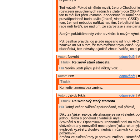
nepochopil.
Teď vážně. Pokud si někdo myslí, že pro Chotěboř 
rozvržení neuvolněných radních s platem cca 200,-/
tak to měl říct před volbama. Koneckonců ti radní co 
pravděpodobně budou dále (Jakeš, Albrecht, ČSSD)
tom, že nyní nebudou naříkat nad tím, že byli přehlas
radě nutil být?), ale nad tím, že starosta je z jiné parta
Starým pořádkům tedy zdar a vzhůru k novým výml
PS: Jestli je pravda, co je zde napsáno od hnutí ANO
zdaleka mluvit o tom, že tato možnost byla jediná. V
slabošská, bez odvahy a jedině zhnusí voliče, co si p
Autor:
Nevolič
odpovědět
| #
Titulek:
Re:nový starý starosta
Nevím, jestli půjdu ještě někdy volit.....
Autor:
Petr
odpovědět
| #
Titulek:
Komedie, změna bez změny.
Autor:
Jakub Pikla
odpovědět
| #
Titulek:
Re:Re:nový starý starosta
Dobrý večer, vážení spoluobčané, milí přátelé,
Díky za Vaše reakce, ale zkusme se na výsledek pod
jednou, třeba s poněkud chladnější myslí.
Srovnání s tzv. Oposmlouvou rozhodně není na místě
vítězné strany nerozdělili moc stylem "ruka ruku myj
výsledek vzešel z dlouhých jednání, různých kompro
požadavků.
Změna ve složení rady je opravdu změnou, skuteč