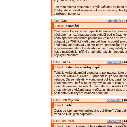
zajímat se o to, co chtějí"
Jak toho chcete dosáhnout, když kašlete i na to co cht
Kdyby ste si udělali nějakou anketu a řídili se jí, tak b
vzniknout nemohla.
Autor:
Jano
odpovědět
| #4
Titulek:
Zklamání
Okecáváte to pěkně ale úspěch To rozhodně není vy
náskokem a nezískat starostu svědčí buď o špatnýc
nebo špatném koaličním potenciálu vašeho sdružení a
odhaduji že 70% lidi kteří vám dali hlas to udělali pro
současný starosta Já vím byli naivní neprohlédli že j
přejmenovaná stará kandidátka a nastrčený mladý líd
hlasy mladých lidí příště snad tolik naivních nebude 
nějakým změnám.
Autor:
Lukáš
odpovědět
| #4
Titulek:
Zklamání a žádný úspěch
Tohle je velké zklamání a snaha to tak napsat, jako do
více než komická. Určitě 70 procent lidí již tyto jména
nebude. Dá se naletět i v komunální politice. Lepší by
nekomnetovat, než si takhle vymýšlet. Je to jako si 
moři, ale nakonec mi rybník musí stačit :(. A kolečka
z nás někdo z vítězné strany dělat asi dobrý den, prot
po těchto "vítězných" volbách neumíme.
Autor:
Petr Vejvoda
odpovědět
| #4
Titulek:
Voliči
Opravdu jste toto komunikovali s voliči kteří Vám da
třeba ne.Děkuji za odpověď
Autor:
Jiří Císař
odpovědět
| #4
Titulek:
Jsem zvědav na tu cyklostezku, už počtv