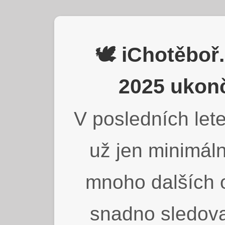
🕊️ iChotěbo
2025 ukonč
V posledních lete
už jen minimáln
mnoho dalších o
snadno sledova