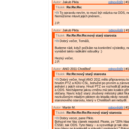
Autor:
Jakub Pikla
odpovědět
| #1
Titulek:
Re:Re:Re:
To opravdu nevím, to musí být otázka na ODS, n
Nemůžeme mluvit jejich jménem...
J.P.
Autor:
Jakub Pikla
odpovědět
| #1
Titulek:
Re:Re:Re:Re:nový starý starosta
Dobrý večer, Tomáši,
Budeme rádi, když počkáte na konkrétní výsledky, n
vynášet takto radikální odsudky :)
Hezký večer,
J.P.
Autor:
ANO 2011 Chotěboř
odpovědět
| #1
Titulek:
Re:Re:nový starý starosta
Dobrý večer, hnutí ANO 2011 mělo připravenou ko
hnutím PTZ a KDU-ČSL, bohužel po prvním a zárov
jednání z jejich strany. Hnutí PTZ se rozhodli již je
a ODS. Nechápeme jakou změnu má tato koalice přin
občany. Navíc když starý zkušený městský pilot říkal
nezkušeným mladým pilotem do letadla nikdy nesed
staronového starostu, který v Chotěboři ani nebydlí.
Autor:
Martin M.
odpovědět
| #1
Titulek:
Re:Re:Re:Re:Re:nový starý starosta
Dobry vecer, pane Piklo.
Bohuzel me Vas clanek nepotsil. Pisete, ze "20% hlas
ČSSD, tak ODS. Tyto hlasy – a vysvetluje je tak oba li
jsou hlasy po kontinuitě a stávající spolupráci." Po