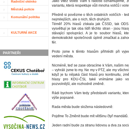
Jako vítěz voleb Vám s radostí oznamujeme, ž
Radniční okénko
variantu, která respektuje vůli mnoha voličů i vole
Městská policie
Předně si povězme o těch ostatních voličích - te
Komunální politika
nejmilejších, ale o nich, těch druhých.
Téměř 20% hlasů získala jak ČSSD, tak ODS.
vysvětlují je tak oba lídři těchto stran - jsou hla
KULTURNÍ AKCE
stávající spolupráci. A je to soubor hlasů, 
demokratické společnosti úplně zmačkat a zahod
fér.
Proto jsme k těmto hlasům přihlédli při vyj
PARTNEŘI
vedení města.
Nicméně, teď se zase obracíme k Vám, našim ne
– vyhráli jsme to my. Ne my v PTZ, ale my všichni 
když je tu nějaká část hlasů pro kontinuitu, změ
hlasy pro KDU-ČSL také vnímáme jako vo
pozvolnější, ale rozhodně změně.
Rádi bychom Vám tedy představili variantu, kter
výše popsané.
Rada města bude složena následovně:
Pojďme To Změnit bude mít většinu čtyř mandátů.
Jeden radní bude za stranu lidovou a dva za soci