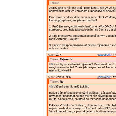
Titulek:
Jediný kdo tu někoho uraží pane Mirku, jste vy. Já s
odpovědi na otázky, vzhledem k množství příspěvků 
Proč stále neodpovídate na vznešené otázky? Mám 
Hodně příspěvků, tak jste asi přehlédl:
1. Proč jste nevytvořili koalici (ne)změna/ANO/KDU 
starostou, probíhala taková jednání, na čem se zase
2. Kdo prosazoval spolupráci se současným vedení
radní Albrecht?, Jakeš?
3. Budete alespoň prosazovat změnu tajemníka a me
odborů města?
Autor:
Z. K.
odpovědět
| #7
Titulek:
Tajemnik
Proč by se měl měnit tajemník? Máte snad pocit, ž
nevykonává dobře? Znáte jeho náplň práce? Nebo c
tajemníkovi vadí?
Autor:
Jakub Pikla
odpovědět
| #7
Titulek:
Re:
Vážená paní S., milý Lukáši,
pokud Vám přijdou elementární slušnost, základní styl
dovednost podepsat se pod svým příspěvkem slizké
mi líto, ale to je věc, na které se rozhodně neshodne
Díky za Váš hlas ve volbách, ale nemusíte z toho být
nejsem rozhodně tiskovým mluvčím koalice PTZ, sp
Vámi komunikovat, a plnit tak jeden z bodů našeho p