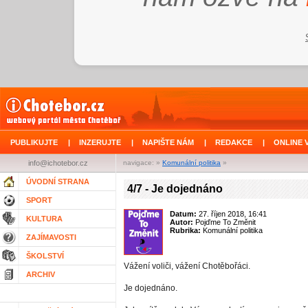
PUBLIKUJTE
|
INZERUJTE
|
NAPIŠTE NÁM
|
REDAKCE
|
ONLINE 
info@ichotebor.cz
navigace: »
Komunální politika
»
ÚVODNÍ STRANA
4/7 - Je dojednáno
SPORT
Datum:
27. říjen 2018, 16:41
KULTURA
Autor:
Pojďme To Změnit
Rubrika:
Komunální politika
ZAJÍMAVOSTI
ŠKOLSTVÍ
Vážení voliči, vážení Chotěbořáci.
ARCHIV
Je dojednáno.