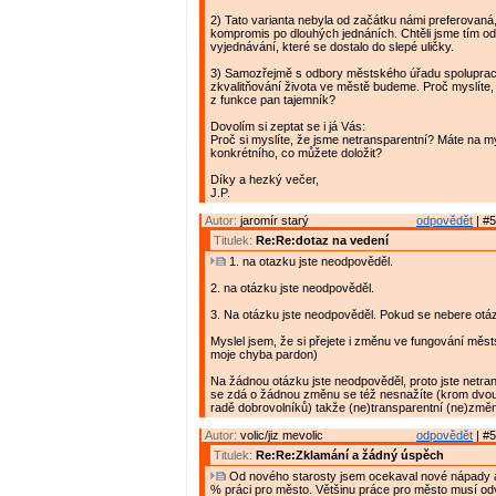
2) Tato varianta nebyla od začátku námi preferovaná,
kompromis po dlouhých jednáních. Chtěli jsme tím o
vyjednávání, které se dostalo do slepé uličky.
3) Samozřejmě s odbory městského úřadu spoluprac
zkvalitňování života ve městě budeme. Proč myslíte, 
z funkce pan tajemník?
Dovolím si zeptat se i já Vás:
Proč si myslíte, že jsme netransparentní? Máte na m
konkrétního, co můžete doložit?
Díky a hezký večer,
J.P.
Autor:
jaromír starý
odpovědět
| #5
Titulek:
Re:Re:dotaz na vedení
1. na otazku jste neodpověděl.
2. na otázku jste neodpověděl.
3. Na otázku jste neodpověděl. Pokud se nebere otá
Myslel jsem, že si přejete i změnu ve fungování měs
moje chyba pardon)
Na žádnou otázku jste neodpověděl, proto jste netran
se zdá o žádnou změnu se též nesnažíte (krom dvou
radě dobrovolníků) takže (ne)transparentní (ne)změ
Autor:
volic/jiz mevolic
odpovědět
| #5
Titulek:
Re:Re:Zklamání a žádný úspěch
Od nového starosty jsem ocekaval nové nápady a
% práci pro město. Většinu práce pro město musí od