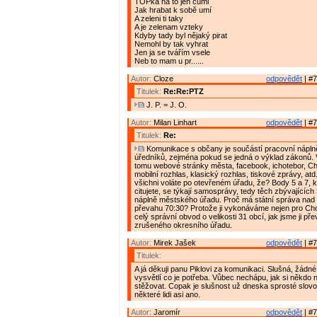
TOPka na to jen cumi
Jak hrabat k sobě umí
A zeleni ti taky
A je zelenam vzteky
Kdyby tady byl nějaký pirat
Nemohl by tak vyhrat
Jen ja se tvářím vsele
Neb to mam u pr......
Autor:
Cloze
odpovědět
| #7
Titulek:
Re:Re:PTZ
J. P. = J. O.
Autor:
Milan Linhart
odpovědět
| #7
Titulek:
Re:
Komunikace s občany je součástí pracovní nápln
úředníků, zejména pokud se jedná o výklad zákonů.
tomu webové stránky města, facebook, ichotebor, C
mobilní rozhlas, klasický rozhlas, tiskové zprávy, at
všichni voláte po otevřeném úřadu, že? Body 5 a 7, 
citujete, se týkají samosprávy, tedy těch zbývajícíc
náplně městského úřadu. Proč má státní správa na
převahu 70:30? Protože ji vykonáváme nejen pro Cho
celý správní obvod o velikosti 31 obcí, jak jsme ji pře
zrušeného okresního úřadu.
Autor:
Mirek Jašek
odpovědět
| #7
Titulek:
A já děkuji panu Piklovi za komunikaci. Slušná, žádné
vysvětlí co je potřeba. Vůbec nechápu, jak si někdo 
stěžovat. Copak je slušnost už dneska sprosté slov
některé lidi asi ano.
Autor:
Jaromír
odpovědět
| #7