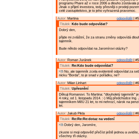
programu Phare až v roce 2006 a dlouho zůstávala 
Jinak o přijetí investora, tedy přesněji o prodeji poz
celé zastupitelstvo, je to jeho vyhrazená pravomoc.
Autor:
Martina
odpovědět
| #5
Titulek:
Kdo bude odpovídat?
Dobrý den,
přijde mi zvláštní, že za stranu změny odpovídá dlo
tajemník.
Bude někdo odpovídat na Jaromírovi otázky?
Autor:
Roman Juránek
odpovědět
| #5
Titulek:
Re:Kdo bude odpovídat?
No, ale tajemník zcela evidentně odpovídal za se
nicku "Borda", to je snad v pořádku, ne?
Autor:
Milan Linhart
odpovědět
| #6
Titulek:
Upřesnění
Děkuji Romanovi. To Martina: "dlouholetý tajemník" j
4 roky, od 1. listopadu 2014. :-) Můj předchůdce Ing. J
tajemníkem MěÚ 21 let, to mi nehrozí, nárok na penzi
let.
Autor:
Jakub Pikla
odpovědět
| #6
Titulek:
Re:Re:Re:dotaz na vedení
Dobrý den, Jaromíre,
zkuste si moji odpověď přečíst ještě jednou a uvidíte
všechny tři otázky.