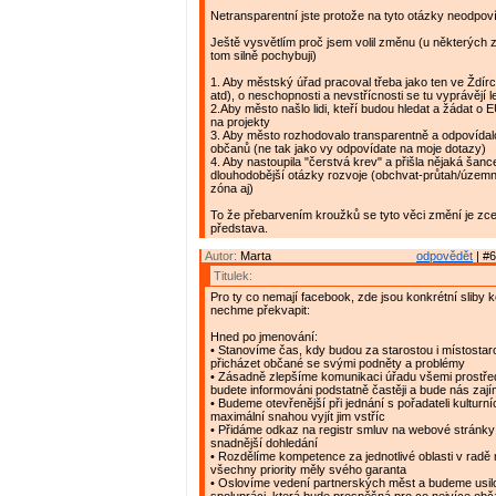
Netransparentní jste protože na tyto otázky neodpov
Ještě vysvětlím proč jsem volil změnu (u některých z
tom silně pochybuji)
1. Aby městský úřad pracoval třeba jako ten ve Ždírc
atd), o neschopnosti a nevstřícnosti se tu vyprávějí 
2.Aby město našlo lidi, kteří budou hledat a žádat o E
na projekty
3. Aby město rozhodovalo transparentně a odpovídal
občanů (ne tak jako vy odpovídate na moje dotazy)
4. Aby nastoupila "čerstvá krev" a přišla nějaká šance 
dlouhodobější otázky rozvoje (obchvat-průtah/územ
zóna aj)
To že přebarvením kroužků se tyto věci změní je zc
představa.
Autor:
Marta
odpovědět
| #6
Titulek:
Pro ty co nemají facebook, zde jsou konkrétní sliby k
nechme překvapit:
Hned po jmenování:
• Stanovíme čas, kdy budou za starostou i místostar
přicházet občané se svými podněty a problémy
• Zásadně zlepšíme komunikaci úřadu všemi prostřed
budete informováni podstatně častěji a bude nás zaj
• Budeme otevřenější při jednání s pořadateli kulturní
maximální snahou vyjít jim vstříc
• Přidáme odkaz na registr smluv na webové stránky 
snadnější dohledání
• Rozdělíme kompetence za jednotlivé oblasti v radě
všechny priority měly svého garanta
• Oslovíme vedení partnerských měst a budeme usil