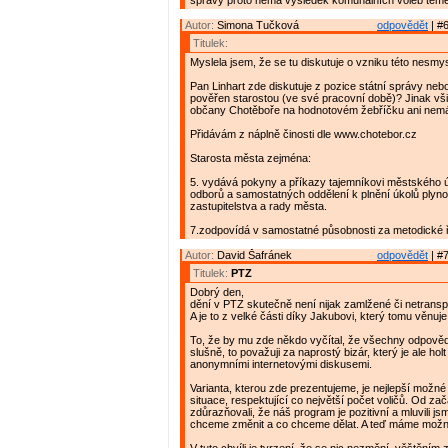
správy proto nemá výsledek komunálních voleb téměř
Autor:
Simona Tučková
odpovědět
| #6
Titulek:
Myslela jsem, že se tu diskutuje o vzniku této nesmy
Pan Linhart zde diskutuje z pozice státní správy neb
pověřen starostou (ve své pracovní době)? Jinak vši
občany Chotěboře na hodnotovém žebříčku ani nemá
Přidávám z náplně činosti dle www.chotebor.cz
Starosta města zejména:
5. vydává pokyny a příkazy tajemníkovi městského 
odborů a samostatných oddělení k plnění úkolů plyn
zastupitelstva a rady města.
7.zodpovídá v samostatné působnosti za metodické 
Autor:
David Šafránek
odpovědět
| #7
Titulek:
PTZ
Dobrý den,
dění v PTZ skutečně není nijak zamlžené či netrans
A je to z velké části díky Jakubovi, který tomu věnuje
To, že by mu zde někdo vyčítal, že všechny odpověd
slušně, to považuji za naprostý bizár, který je ale hol
anonymními internetovými diskusemi.
Varianta, kterou zde prezentujeme, je nejlepší možné
situace, respektující co největší počet voličů. Od za
zdůrazňovali, že náš program je pozitivní a mluvili js
chceme změnit a co chceme dělat. A teď máme možn