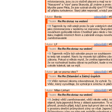
místostarosta, jsou za zo slušně placeni a mají na to
"Nasazeni" a "vize" pana Skaryda, již známe a proto j
Myslíte pane Pikla, že jste vybrali skvělý tým???? Mla
až přijdou turbulence. Starý pilot neporadí, a když po
Autor:
Borda
odpovědět
| #5
Titulek:
Re:Re:dotaz na vedení
Tajemník by měl odejít proto že pár volebních obd
jako místostarosta v tandemu se starostou Škaryde
nováčkem poškodilii město Chotěboř jako nikdo v histo
tlaku majitelů místních firem a zabránili vstupu nove
zaměstnavatele
Autor:
LF
odpovědět
| #5
Titulek:
Re:Re:Re:dotaz na vedení
Tajemník může být odvolán pouze se souhlasem ř
to tedy tak snadné. Navíc by muselo být zjištěno zá
zákona. Pokud si někdo myslí, že změna tajemníka 
že se rozhodnutí budou dávat na počkání, bude si mo
cokoliv kdekoli, tak se mýlí.
Autor:
jak se pozna vitez?
odpovědět
| #5
Titulek:
Re:Re:Zklamání a žádný úspěch
Vítěz nemusí nikomu zduvodnovat, že vyhrál. To
Vítěz, který vysvětluje, že vyhrál je k smíchu i k pláči
Autor:
Milan Linhart
odpovědět
| #5
Titulek:
Re:Re:Re:dotaz na vedení
Jediný větší zaměstnavatel, větší nikoliv velký, k
objevil, byla japonská firma z oblasti automotive. To s
přesně, protože přijeli, když jsme byli první den ve fu
v prostoru dnešní průmyslové zóny se však Japoncům
Průmyslovou zónu se nám pak podařilo vybudovat s