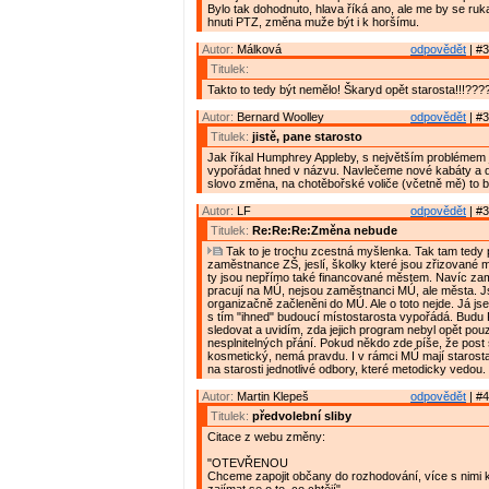
Bylo tak dohodnuto, hlava říká ano, ale me by se ruk
hnuti PTZ, změna muže být i k horšímu.
Autor:
Málková
odpovědět
| #3
Titulek:
Takto to tedy být nemělo! Škaryd opět starosta!!!???? 
Autor:
Bernard Woolley
odpovědět
| #3
Titulek:
jistě, pane starosto
Jak říkal Humphrey Appleby, s největším problémem 
vypořádat hned v názvu. Navlečeme nové kabáty a 
slovo změna, na chotěbořské voliče (včetně mě) to b
Autor:
LF
odpovědět
| #3
Titulek:
Re:Re:Re:Změna nebude
Tak to je trochu zcestná myšlenka. Tak tam tedy 
zaměstnance ZŠ, jeslí, školky které jsou zřizované
ty jsou nepřímo také financované městem. Navíc zam
pracují na MÚ, nejsou zaměstnanci MÚ, ale města. 
organizačně začleněni do MÚ. Ale o toto nejde. Já js
s tím "ihned" budoucí místostarosta vypořádá. Budu
sledovat a uvidím, zda jejich program nebyl opět po
nesplnitelných přání. Pokud někdo zde píše, že post s
kosmetický, nemá pravdu. I v rámci MÚ mají starost
na starosti jednotlivé odbory, které metodicky vedou.
Autor:
Martin Klepeš
odpovědět
| #4
Titulek:
předvolební sliby
Citace z webu změny:
"OTEVŘENOU
Chceme zapojit občany do rozhodování, více s nimi 