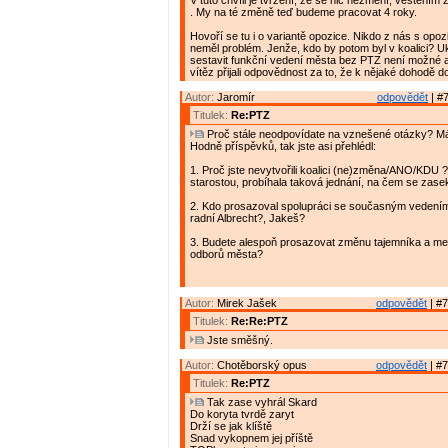
V tuto chvíli je tvrzení, že se nic nezmění, věštěním 
. My na té změně teď budeme pracovat 4 roky.
Hovoří se tu i o variantě opozice. Nikdo z nás s opoz
neměl problém. Jenže, kdo by potom byl v koalici? U
sestavit funkční vedení města bez PTZ není možné a
vítěz přijali odpovědnost za to, že k nějaké dohodě do
Autor:
Jaromír
odpovědět
| #7
Titulek:
Re:PTZ
Proč stále neodpovídate na vznešené otázky? M
Hodně příspěvků, tak jste asi přehlédl:
1. Proč jste nevytvořili koalici (ne)změna/ANO/KDU 
starostou, probíhala taková jednání, na čem se zase
2. Kdo prosazoval spolupráci se současným vedení
radní Albrecht?, Jakeš?
3. Budete alespoň prosazovat změnu tajemníka a me
odborů města?
Autor:
Mirek Jašek
odpovědět
| #7
Titulek:
Re:Re:PTZ
Jste směšný.
Autor:
Chotěborský opus
odpovědět
| #7
Titulek:
Re:PTZ
Tak zase vyhrál Skard
Do koryta tvrdě zaryt
Drží se jak klíště
Snad vykopnem jej příště