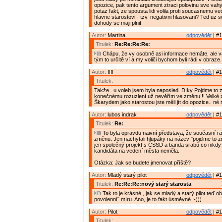
opozice, pak tento argument ztraci polovinu sve vahy.
potaz fakt, ze spousta lidi volila proti soucasnemu ve
hlavne starostovi - tzv. negativni hlasovani? Ted uz s
dohody se maji plnit.
Autor:
Martina
odpovědět
| #1
Titulek:
Re:Re:Re:Re:
Chápu, že vy osobně asi informace nemáte, ale 
tým to určitě ví a my voliči bychom byli rádi v obraze.
Autor:
!!!!
odpovědět
| #1
Titulek:
Takže.. u voleb jsem byla naposled. Díky Pojdme to 
konečnému rozuzlení už nevěřím ve změnu!!! Velké 
Škarydem jako starostou jste měli jít do opozice.. né
Autor:
lubos indrak
odpovědět
| #1
Titulek:
Re:
To byla opravdu naivní představa, že současní ra
změnu. Jen nachytali hlupáky na název "pojďme to z
jen společný projekt s ČSSD a banda srabů co nikd
kandidáta na vedení města neměla.
Otázka: Jak se budete jmenovat příště?
Autor:
Mladý starý pilot
odpovědět
| #1
Titulek:
Re:Re:Re:nový starý starosta
Tak to je krásné , jak se mladý a starý pilot teď o
povolenníˇ míru. Ano, je to fakt úsměvné :-)))
Autor:
Pilot
odpovědět
| #1
Titulek: