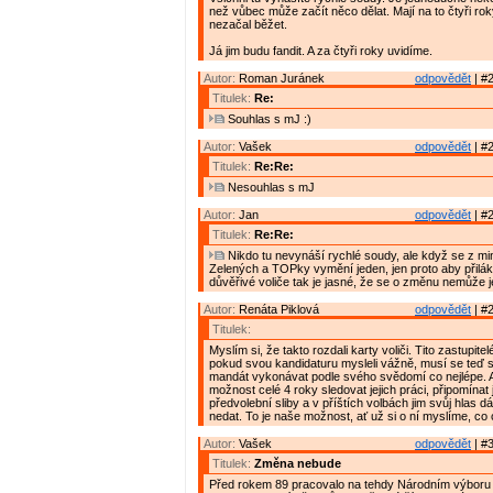
než vůbec může začít něco dělat. Mají na to čtyři rok
nezačal běžet.
Já jim budu fandit. A za čtyři roky uvidíme.
Autor:
Roman Juránek
odpovědět
| #2
Titulek:
Re:
Souhlas s mJ :)
Autor:
Vašek
odpovědět
| #2
Titulek:
Re:Re:
Nesouhlas s mJ
Autor:
Jan
odpovědět
| #2
Titulek:
Re:Re:
Nikdo tu nevynáší rychlé soudy, ale když se z min
Zelených a TOPky vymění jeden, jen proto aby přilák
důvěřivé voliče tak je jasné, že se o změnu nemůže je
Autor:
Renáta Piklová
odpovědět
| #2
Titulek:
Myslím si, že takto rozdali karty voliči. Tito zastupitel
pokud svou kandidaturu mysleli vážně, musí se teď s
mandát vykonávat podle svého svědomí co nejlépe. A
možnost celé 4 roky sledovat jejich práci, připomínat j
předvolební sliby a v příštích volbách jim svůj hlas 
nedat. To je naše možnost, ať už si o ní myslíme, c
Autor:
Vašek
odpovědět
| #3
Titulek:
Změna nebude
Před rokem 89 pracovalo na tehdy Národním výboru