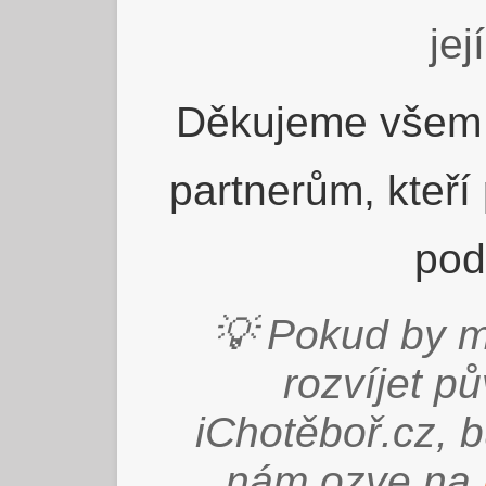
jej
Děkujeme všem 
partnerům, kteří
pod
💡 Pokud by m
rozvíjet p
iChotěboř.cz, 
nám ozve na