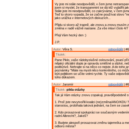
Vy jste mi stále neodpověděl, v čem jsme netranspar
jsem si myslel, že transparentní se dá též vyjádřit ja
Stále jste mi neodpověděl, co zakrýváme, v čem jsm
Teď to skoro vypadá, že se začne používat slovo "n
jako urážka v internetových diskuzích...
Přijdu si skoro až trapně, ale znovu a znovu musím 
změna v radě vážně nastane. Za vše mluví číslo 4/7 
Přeji Vám hezký den :)
J.P.
Autor:
Věra S.
odpovědět
| #6
Titulek:
Pane Piklo, vaše rádobyslušné oslovování, psaní př
nějaký oficiální dopis je opravdu směšné a slizké, neb
podbízivé. Nehrajte si na něco co nejste. A do toho a
poznámky "Máte na mysli něco konkrétního, co můžete
býti politikem se učíte velmi rychle. Ty vaše odpověd
toho důkazem.
Autor:
Jaromír
odpovědět
| #6
Titulek:
pikla otázky
Tak já Vám otázky znovu zopakuji, pravděpodobně ste
1. Proč jste nevytvořili koalici (ne)změna/ANO/KDU 
starostou, probíhala taková jednání, na čem se zase
2. Kdo prosazoval spolupráci se současným vedení
radní Albrecht?, Jakeš?
3. Budete alespoň prosazovat změnu tajemníka a me
odborů města?