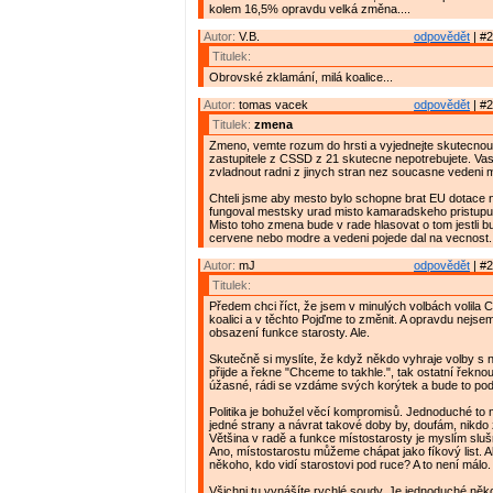
kolem 16,5% opravdu velká změna....
Autor:
V.B.
odpovědět
| #2
Titulek:
Obrovské zklamání, milá koalice...
Autor:
tomas vacek
odpovědět
| #2
Titulek:
zmena
Zmeno, vemte rozum do hrsti a vyjednejte skutecnou 
zastupitele z CSSD z 21 skutecne nepotrebujete. Vasi 
zvladnout radni z jinych stran nez soucasne vedeni m
Chteli jsme aby mesto bylo schopne brat EU dotace n
fungoval mestsky urad misto kamaradskeho pristupu a
Misto toho zmena bude v rade hlasovat o tom jestli b
cervene nebo modre a vedeni pojede dal na vecnost.
Autor:
mJ
odpovědět
| #2
Titulek:
Předem chci říct, že jsem v minulých volbách volila
koalici a v těchto Pojďme to změnit. A opravdu nejs
obsazení funkce starosty. Ale.
Skutečně si myslíte, že když někdo vyhraje volby s
přijde a řekne "Chceme to takhle.", tak ostatní řeknou
úžasné, rádi se vzdáme svých korýtek a bude to pod
Politika je bohužel věcí kompromisů. Jednoduché to
jedné strany a návrat takové doby by, doufám, nikdo 
Většina v radě a funkce místostarosty je myslím sl
Ano, místostarostu můžeme chápat jako fíkový list. Al
někoho, kdo vidí starostovi pod ruce? A to není málo.
Všichni tu vynášíte rychlé soudy. Je jednoduché něko