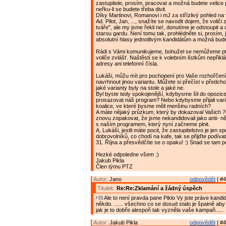
zastupitele, prosím, pracovat a možná budete velice
neřku-li se budete třeba divit.
Díky Martinovi, Romanovi i mJ za střízlivý pohled na
Ad. Pilot, Jan, ..., snažíte se navodit dojem, že voliči z
tváře", ale my jsme řekli ne!, donutíme je odstoupit a
starou gardu. Není tomu tak, prohlédněte si, prosím, 
absolutní hlasy jednotlivým kandidátům a možná bud
Rádi s Vámi komunikujeme, bohužel se nemůžeme p
voliče zvlášť. Naštěstí se k volebním lístkům nepřikl
adresy ani telefonní čísla.
Lukáši, můžu mít pro pochopení pro Vaše rozhořčení
navrhnout jinou variantu. Můžete si přečíst v předch
jaké varianty byly na stole a jaké ne.
Byl byste tedy spokojenější, kdybysme šli do opozic
prosazovat náš program? Nebo kdybysme přijali vari
koalice, ve které bysme měli menšinu radních?
A máte nějaký průzkum, který by dokazoval Vašich
znovu zopakovat, že jsme nekandidovali jako anti- ně
s naším programem, který nyní začneme plnit.
A, Lukáši, jestli máte pocit, že zastupitelstvo je jen sp
dobrovolníků, co chodí na kafe, tak se přijďte podívat
31. Října a přesvědčíte se o opaku! :) Snad se tam p
Hezké odpoledne všem :)
Jakub Pikla
Člen týmu PTZ
Autor:
Jano
odpovědět
| #4
Titulek:
Re:Re:Zklamání a žádný úspěch
Ale to není pravda pane Piklo Vy jste práve kandido
někdo. ...... všechno co se dosud stalo je špatně aby 
jak je to dobře alespoň tak vyzněla vaše kampaň.....
Autor:
Jakub Pikla
odpovědět
| #4