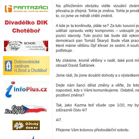
Na přiloženém obrázku vidíte vizuální ztvár
převaha je zřejmá. Tohle je změna. Tohle je prost
to, co jsme ve městě chtěli změnit.
A kde je ta kontinuita, ptáte se? Za tuto luxusní 
udělali opravdu velký kompromis – ustoupili 
pozici starosty. Tuto pozici tak bude dál vykon
demokracii pan Tomáš Škaryd. Bude však praco
které máme většinu čtyř křesel ze sedmi. A souh
potřebuje.
My získáme, kromě většiny v radě, také post mís
obsadí David Šafránek.
Jsme rádi, že jsme dosáhli dohody a s výsledkem
Dejte nám šanci dělat změny a věřte, že tot
naposled, kdy s Vámi komunikujeme. Ostatně, nen
pozitivní změna?
Tak, jako Kazma teď všude cpe 1/10, my b
zdůraznili číslo 4/7
4/7.
Přejeme Vám krásnou předsváteční sobotu.