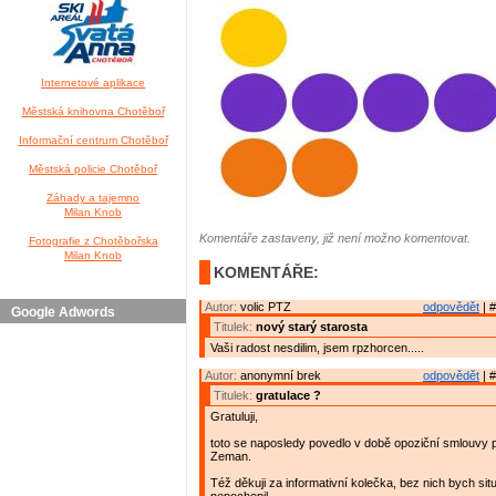
Internetové aplikace
Městská knihovna Chotěboř
Informační centrum Chotěboř
Městská policie Chotěboř
Záhady a tajemno
Milan Knob
Komentáře zastaveny, již není možno komentovat.
Fotografie z Chotěbořska
Milan Knob
KOMENTÁŘE:
Autor:
volic PTZ
odpovědět
| #
Google Adwords
Titulek:
nový starý starosta
Vaši radost nesdilim, jsem rpzhorcen.....
Autor:
anonymní brek
odpovědět
| #
Titulek:
gratulace ?
Gratuluji,
toto se naposledy povedlo v době opoziční smlouvy
Zeman.
Též děkuji za informativní kolečka, bez nich bych sit