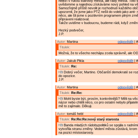
neleží v rukou starosty města, ale rady města. Toto s
uvědomme a najednou získáváme nový pohled na vě
Samozřejmě příště nevolit je rozhodnutí každého obč
upozornil, že jsme jako PTZ nešli do voleb jako anti-
něco, ale šli jsme s pozitivním programem plným změ
připraveni realizovat.
Takže uvidíme v budoucnu, budeme rádi, když změní
Hezký podvečer,
J.P.
Autor:
Martina
odpovědět
| #
Titulek:
Možná, že to všecho nechápu zcela správně, ale OD
Autor:
Jakub Pikla
odpovědět
| #
Titulek:
Re:
Dobrý večer, Martino. Občanští demokraté se roz
do opozice.
J.P.
Autor:
Martina
odpovědět
| #
Titulek:
Re:Re:
Mohl byste být, prosím, konkrétnější? Měli na věc
názor nebo chtěli něco, co pro ostatní nebylo přijate
mě to zajímalo. Děkuji.
Autor:
tomáš hebl
odpovědět
| #
Titulek:
Re:Re:Re:nový starý starosta
Banda mladých rádobypolitiků se spojila s radními
vytvořila stranu změny. Vedení města zůstává, krom
na pozici místostarosty.