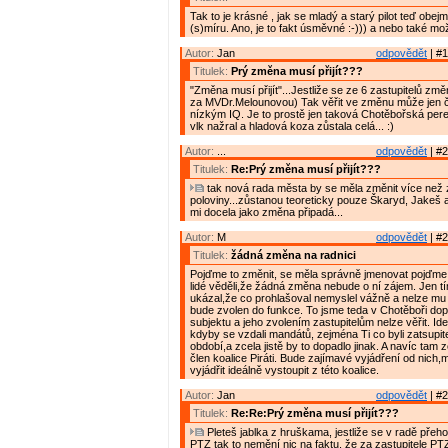
Tak to je krásné , jak se mladý a starý pilot teď obe
(s)míru. Ano, je to fakt úsměvné :-))) a nebo také mož
Autor:
Jan
odpovědět
| #1
Titulek:
Prý změna musí přijít???
"Změna musí přijít"...Jestliže se ze 6 zastupitelů zm
za MVDr.Melounovou) Tak věřit ve změnu může jen č
nízkým IQ. Je to prostě jen taková Chotěbořská pere
vlk nažral a hladová koza zůstala celá... :)
Autor:
...
odpovědět
| #2
Titulek:
Re:Prý změna musí přijít???
tak nová rada města by se měla změnit více než 
poloviny...zůstanou teoreticky pouze Škaryd, Jakeš a
mi docela jako změna připadá...
Autor:
M
odpovědět
| #2
Titulek:
žádná změna na radnici
Pojďme to změnit, se měla správně jmenovat pojďme 
lidé věděli,že žádná změna nebude o ní zájem. Jen tímt
ukázal,že co prohlašoval nemyslel vážně a nelze mu v
bude zvolen do funkce. To jsme teda v Chotěboři dop
subjektu a jeho zvolením zastupitelům nelze věřit. Ide
kdyby se vzdali mandátů, zejména Ti co byli zatsupi
období,a zcela jistě by to dopadlo jinak. A navíc tam z
člen koalice Piráti. Bude zajímavé vyjádření od nich,
vyjádřit ideálně vystoupit z této koalice.
Autor:
Jan
odpovědět
| #2
Titulek:
Re:Re:Prý změna musí přijít???
Pleteš jablka z hruškama, jestliže se v radě přeho
PTZ tak to nemění nic na faktu, že za zastupitele P