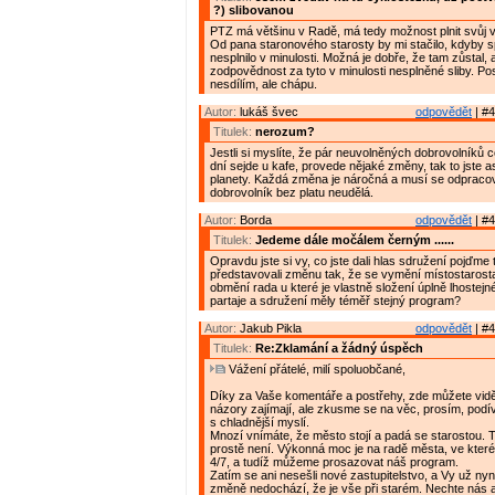
?) slibovanou
PTZ má většinu v Radě, má tedy možnost plnit svůj 
Od pana staronového starosty by mi stačilo, kdyby sp
nesplnilo v minulosti. Možná je dobře, že tam zůstal, 
zodpovědnost za tyto v minulosti nesplněné sliby. P
nesdílím, ale chápu.
Autor:
lukáš švec
odpovědět
| #4
Titulek:
nerozum?
Jestli si myslíte, že pár neuvolněných dobrovolníků 
dní sejde u kafe, provede nějaké změny, tak to jste as
planety. Každá změna je náročná a musí se odpracov
dobrovolník bez platu neudělá.
Autor:
Borda
odpovědět
| #4
Titulek:
Jedeme dále močálem černým ......
Opravdu jste si vy, co jste dali hlas sdružení pojďme 
představovali změnu tak, že se vymění místostarost
obmění rada u které je vlastně složení úplně lhostej
partaje a sdružení měly téměř stejný program?
Autor:
Jakub Pikla
odpovědět
| #4
Titulek:
Re:Zklamání a žádný úspěch
Vážení přátelé, milí spoluobčané,
Díky za Vaše komentáře a postřehy, zde můžete vidě
názory zajímají, ale zkusme se na věc, prosím, podív
s chladnější myslí.
Mnozí vnímáte, že město stojí a padá se starostou. 
prostě není. Výkonná moc je na radě města, ve kter
4/7, a tudíž můžeme prosazovat náš program.
Zatím se ani nesešli nové zastupitelstvo, a Vy už nyní
změně nedochází, že je vše při starém. Nechte nás 