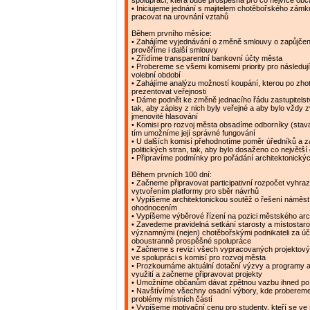
spolupráci, která bude prospěšná pro co nejvíce ob
• Iniciujeme jednání s majitelem chotěbořského zám
pracovat na urovnání vztahů
Během prvního měsíce:
• Zahájíme vyjednávání o změně smlouvy o zapůjčen
prověříme i další smlouvy
• Zřídíme transparentní bankovní účty města
• Probereme se všemi komisemi priority pro následujíc
volební období
• Zahájíme analýzu možností koupání, kterou po zh
prezentovat veřejnosti
• Dáme podnět ke změně jednacího řádu zastupitelstv
tak, aby zápisy z nich byly veřejné a aby bylo vždy 
jmenovité hlasování
• Komisi pro rozvoj města obsadíme odborníky (stavař
tím umožníme její správné fungování
• U dalších komisí přehodnotíme poměr úředníků a 
politických stran, tak, aby bylo dosaženo co největší
• Připravíme podmínky pro pořádání architektonický
Během prvních 100 dní:
• Začneme připravovat participativní rozpočet vyhr
vytvořením platformy pro sběr návrhů
• Vypíšeme architektonickou soutěž o řešení náměstí
ohodnocením
• Vypíšeme výběrové řízení na pozici městského arc
• Zavedeme pravidelná setkání starosty a místostaro
významnými (nejen) chotěbořskými podnikateli za ú
oboustranně prospěšné spolupráce
• Začneme s revizí všech vypracovaných projektov
ve spolupráci s komisí pro rozvoj města
• Prozkoumáme aktuální dotační výzvy a programy a
využití a začneme připravovat projekty
• Umožníme občanům dávat zpětnou vazbu ihned po
• Navštívíme všechny osadní výbory, kde probereme 
problémy místních částí
• Vypíšeme motivační cenu pro studenty, kteří se ve