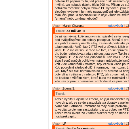
celkem 42 papírožroutů, teď přesné číslo neznám(opr
mýlím), ale nebude daleko číslu 200 ks. Přitom ve st
potažmo městské nebylo takové PC vybavení jako teď
zlepšení vybavení by mělo nastat snížení lehkoživků.
manuální pracI a robotizaci se to děje všude ve světě
"změna" nebo změna nebude?
Autor:
Martin Chalupa
odpovědět
| #3
Titulek:
Za mě OK!!!
Je až úsměvné, kolik anonymních pisálků se tu rozepi
pod svůj příspěvek do debaty podepsat. Bohužel pro
je symbol starosty natolik silný, že nevidí podstatu, p
takto dopadlo. Volič, který PTZ volil z důvodu jejich
jásat. PTZ má většinu v radě a o tom, co se opravd
dít, bude rozhodovat rada a né post starosty. Takže
programu PTZ bude o to jednodušší. Kdo volil PTZ kv
zbavil současných politických stran, má bohužel smů
vzít více kamarádů k volbám, aby vznikla vláda pouz
Kdo podrobně sledoval dílčí informace, musí uznat, že
OK. Když si ODS nárokovala se 10% starostu a neby
potvrdit ani většinu v radě pro PTZ, tak co se mělo st
do koalice s větším zlem, které bude mít minimální s
kdo vás připraví i o možnost rozhodovat ve prospěch 
Autor:
Zdena S.
odpovědět
| #3
Titulek:
Tezko vycitat Pojdme to zmenit, na jejiz kandidatce 
novych tvari, ze se do zastupitelstva dostaly zase j
tvare plus Safranek. Primarne to tedy bude problem (
to vycitat zvolenym zastupitelum, a uz vubec ne PTZ 
Tezko vsak uverit, ze v tomto slozeni rady se neco z
hosi prekvapi...
Autor:
LF
odpovědět
| #3
Titulek:
Re:Změna nebude