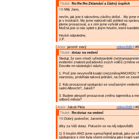
Titulek:
Re:Re:Re:Zklamání a žádný úspěch
Milý Jano,
nevím, jak jste k takovému závěru došel... My jsme ne
je v troskách. My jsme nabízeli náš pohled na správu
jdeme prosazovat, a s ním jsme vyhráli volby.
Možná jste si nás spletl s jiným hnutím, které kandido
Hezké odpoledne,
J.P.
Autor:
jaromír starý
odpovědět
| #5
Titulek:
dotaz na vedení
Sleduji, že sem chodí i představitelé (ne)transparent
evidentní znalosti požadovků svých voličů (změna v
Dovolte mi následující otázky:
1. Proč jste nevytvořili koalici (ne)změna/ANO/KDU 
starostou, probíhala taková jednání, na čem se zase
2. Kdo prosazoval spolupráci se současným vedení
radní Albrecht?, Jakeš?
3. Budete alespoň prosazovat změnu tajemníka a me
odborů města?
Autor:
Jakub Pikla
odpovědět
| #5
Titulek:
Re:dotaz na vedení
Dobrý podvečer, Jaromíre,
díky za Váš dotaz. Pokusím se na něj odpovědět.
1) S hnutím ANO jsme samozřejmě jednali, jako se vš
spolupráce s ním byla všemi vnímána jako krajní vari