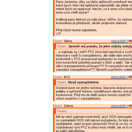
Pane Jaromíre, díky za Vaše opětovně vznešené stej
které bych Vám rád opětovně odpověděl, ale přijde m
neboť bych se opakoval. Nevím, co k tomu více doda
tomu více chtěl slyšet?
A děkuji panu Mirkovi za milá slova. Věřím, že slušnos
komunikaci je předností, nikoliv projevem slabosti.
Přeji všem hezké odpoledne,
J.P.
Autor:
Sláva
odpovědět
| #8
Titulek:
Jaromír má pravdu, že jeho otázky neby
...a zajímaly by i mě!!! PTZ chce býti otevřená a zveř
hlasoval v radě či zastupitelstvu, ale stále nám nech
konkrétně v PTZ prosazoval spolupráci se současn
čem konkrétně pohořelo jednání s ANO a další. Tak 
slib o transparentním přístupu??? To nevydržel ani d
zasedání zastupitelstva??? Skončil uzavřením voleb
Autor:
M.D.
odpovědět
| #8
Titulek:
Nové zastupitelstvo
Osobně jsem nic jiného nečekal. Starosta ukázal svo
politiky a upřímně řečeno, neviděl jsem nikoho, kdo 
konkurovat. Přeji mu do další práce mnoho úspěchů. 
všem ostatním v zastupitelstvu.
Autor:
Zdena
odpovědět
| #8
Titulek:
Mě by také zajímalo konkrétně, proč ODS odstoupila 
ze zastupitelů ODS měl takové požadavky, že byly pr
nepřijatelné, nebo to bylo obráceně? Proč je ze hry 
Vyjednávací tým PTZ to přeci musí vědět, tak ať to se
to voliči rádi přečtou.