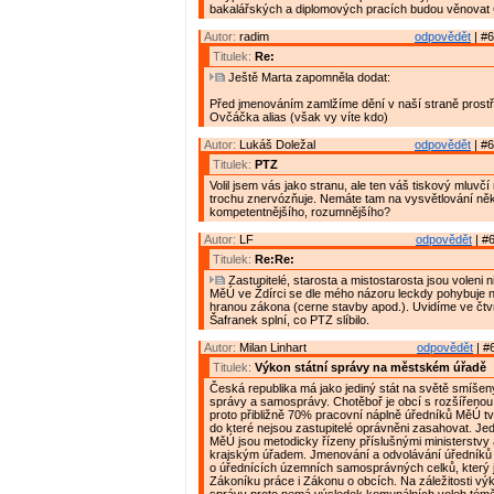
bakalářských a diplomových pracích budou věnovat 
Autor:
radim
odpovědět
| #6
Titulek:
Re:
Ještě Marta zapomněla dodat:
Před jmenováním zamlžíme dění v naší straně prostř
Ovčáčka alias (však vy víte kdo)
Autor:
Lukáš Doležal
odpovědět
| #6
Titulek:
PTZ
Volil jsem vás jako stranu, ale ten váš tiskový mluv
trochu znervózňuje. Nemáte tam na vysvětlování ně
kompetentnějšího, rozumnějšího?
Autor:
LF
odpovědět
| #6
Titulek:
Re:Re:
Zastupitelé, starosta a mistostarosta jsou voleni n
MěÚ ve Ždírci se dle mého názoru leckdy pohybuje 
hranou zákona (cerne stavby apod.). Uvidíme ve čtv
Šafranek splní, co PTZ slíbilo.
Autor:
Milan Linhart
odpovědět
| #
Titulek:
Výkon státní správy na městském úřadě
Česká republika má jako jediný stát na světě smíšen
správy a samosprávy. Chotěboř je obcí s rozšířenou
proto přibližně 70% pracovní náplně úředníků MěÚ tvo
do které nejsou zastupitelé oprávněni zasahovat. Jed
MěÚ jsou metodicky řízeny příslušnými ministerstvy
krajským úřadem. Jmenování a odvolávání úředníků
o úřednících územních samosprávných celků, který 
Zákoníku práce i Zákonu o obcích. Na záležitosti výk