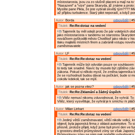
místostarosta, jsou za zo slušně placeni a mají na to
"Nasazeni" a "vize" pana Skaryda, již známe a proto j
Myslíte pane Pikla, že jste vybrali skvělý tým???? Mla
až přijdou turbulence. Starý pilot neporadí, a když po
Autor:
Borda
odpovědět
| #5
Titulek:
Re:Re:dotaz na vedení
Tajemník by měl odejít proto že pár volebních obd
jako místostarosta v tandemu se starostou Škaryde
nováčkem poškodilii město Chotěboř jako nikdo v histo
tlaku majitelů místních firem a zabránili vstupu nove
zaměstnavatele
Autor:
LF
odpovědět
| #5
Titulek:
Re:Re:Re:dotaz na vedení
Tajemník může být odvolán pouze se souhlasem ř
to tedy tak snadné. Navíc by muselo být zjištěno zá
zákona. Pokud si někdo myslí, že změna tajemníka 
že se rozhodnutí budou dávat na počkání, bude si mo
cokoliv kdekoli, tak se mýlí.
Autor:
jak se pozna vitez?
odpovědět
| #5
Titulek:
Re:Re:Zklamání a žádný úspěch
Vítěz nemusí nikomu zduvodnovat, že vyhrál. To
Vítěz, který vysvětluje, že vyhrál je k smíchu i k pláči
Autor:
Milan Linhart
odpovědět
| #5
Titulek:
Re:Re:Re:dotaz na vedení
Jediný větší zaměstnavatel, větší nikoliv velký, k
objevil, byla japonská firma z oblasti automotive. To s
přesně, protože přijeli, když jsme byli první den ve fu
v prostoru dnešní průmyslové zóny se však Japoncům
Průmyslovou zónu se nám pak podařilo vybudovat s