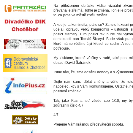
Na přiloženém obrázku vidíte vizuální ztvár
převaha je zřejmá. Tohle je změna. Tohle je prost
to, co jsme ve městě chtěli změnit.
A kde je ta kontinuita, ptáte se? Za tuto luxusní 
udělali opravdu velký kompromis – ustoupili 
pozici starosty. Tuto pozici tak bude dál vykon
demokracii pan Tomáš Škaryd. Bude však praco
které máme většinu čtyř křesel ze sedmi. A souh
potřebuje.
My získáme, kromě většiny v radě, také post mís
obsadí David Šafránek.
Jsme rádi, že jsme dosáhli dohody a s výsledkem
Dejte nám šanci dělat změny a věřte, že tot
naposled, kdy s Vámi komunikujeme. Ostatně, nen
pozitivní změna?
Tak, jako Kazma teď všude cpe 1/10, my b
zdůraznili číslo 4/7
4/7.
Přejeme Vám krásnou předsváteční sobotu.