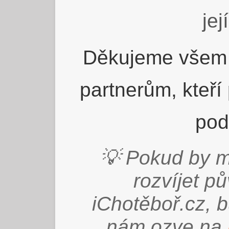
jej
Děkujeme všem 
partnerům, kteří
pod
💡 Pokud by m
rozvíjet p
iChotěboř.cz, 
nám ozve na