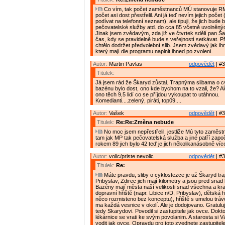
Co vím, tak počet zaměstnanců MÚ stanovuje RM.
počet asi dost přestřelil. Ani já teď nevím jejich poče
podívat na telefonní seznam), ale tipuji, že jich bude
pečovatelské služby atd. do cca 85 včetně uvolněnýc
Jinak jsem zvědavým, zda již ve čtvrtek sdělí pan Š
čas, kdy se pravidelně bude s veřejností setkávat. Př
chtělo dodržet předvolební slib. Jsem zvědavý jak ihn
který mají dle programu naplnit ihned po zvolení.
Autor:
Martin Pavlas
odpovědět
| #3
Titulek:
Já jsem rád že Škaryd zůstal. Trapnýma slibama o c
bazénu bylo dost, ono kde bychom na to vzali, že? Al
ono těch 9,5 lidí co se příjdou vykoupat to utáhnou.
Komedianti....zelený, piráti, top09....
Autor:
Vašek
odpovědět
| #3
Titulek:
Re:Re:Změna nebude
No moc jsem nepřestřelil, jestliže Mú tyto zaměstn
tam jak MP tak pečovatelská služba a jiné patří započí
rokem 89 jich bylo 42 teď je jich několikanásobně víc
Autor:
volic/priste nevolic
odpovědět
| #3
Titulek:
Re:
Máte pravdu, sliby o cyklostezce je už Škaryd tra
Pribyslav, Zdirec jich mají kilometry a jsou pred sna
Bazény mají města naší velikosti snad všechna a krac
dopravní hřiště (napr. Libice n/D, Pribyslav), dětská 
něco rozmisteno bez konceptu), hřiště s umelou tráv
ma každá vesnice v okolí. Ale je dodojovano. Gratuluji
tedy Skarydovi. Povodil si zastupitele jak ovce. Doktoř
lékárnice se vrati ke svým povolanim. A starosta si 
vodit jak ovce. Opravdu pro toto zvednete zastupitel