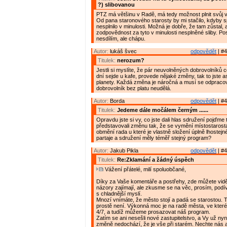
?) slibovanou
PTZ má většinu v Radě, má tedy možnost plnit svůj 
Od pana staronového starosty by mi stačilo, kdyby sp
nesplnilo v minulosti. Možná je dobře, že tam zůstal, 
zodpovědnost za tyto v minulosti nesplněné sliby. P
nesdílím, ale chápu.
Autor:
lukáš švec
odpovědět
| #4
Titulek:
nerozum?
Jestli si myslíte, že pár neuvolněných dobrovolníků 
dní sejde u kafe, provede nějaké změny, tak to jste as
planety. Každá změna je náročná a musí se odpracov
dobrovolník bez platu neudělá.
Autor:
Borda
odpovědět
| #4
Titulek:
Jedeme dále močálem černým ......
Opravdu jste si vy, co jste dali hlas sdružení pojďme 
představovali změnu tak, že se vymění místostarost
obmění rada u které je vlastně složení úplně lhostej
partaje a sdružení měly téměř stejný program?
Autor:
Jakub Pikla
odpovědět
| #4
Titulek:
Re:Zklamání a žádný úspěch
Vážení přátelé, milí spoluobčané,
Díky za Vaše komentáře a postřehy, zde můžete vidě
názory zajímají, ale zkusme se na věc, prosím, podív
s chladnější myslí.
Mnozí vnímáte, že město stojí a padá se starostou. 
prostě není. Výkonná moc je na radě města, ve kter
4/7, a tudíž můžeme prosazovat náš program.
Zatím se ani nesešli nové zastupitelstvo, a Vy už nyní
změně nedochází, že je vše při starém. Nechte nás 