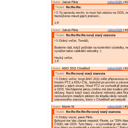
Autor:
Jakub Pikla
odpovědět
| #1
Titulek:
Re:Re:Re:
To opravdu nevím, to musí být otázka na ODS, n
Nemůžeme mluvit jejich jménem...
J.P.
Autor:
Jakub Pikla
odpovědět
| #1
Titulek:
Re:Re:Re:Re:nový starý starosta
Dobrý večer, Tomáši,
Budeme rádi, když počkáte na konkrétní výsledky, n
vynášet takto radikální odsudky :)
Hezký večer,
J.P.
Autor:
ANO 2011 Chotěboř
odpovědět
| #1
Titulek:
Re:Re:nový starý starosta
Dobrý večer, hnutí ANO 2011 mělo připravenou ko
hnutím PTZ a KDU-ČSL, bohužel po prvním a zárov
jednání z jejich strany. Hnutí PTZ se rozhodli již je
a ODS. Nechápeme jakou změnu má tato koalice přin
občany. Navíc když starý zkušený městský pilot říkal
nezkušeným mladým pilotem do letadla nikdy nesed
staronového starostu, který v Chotěboři ani nebydlí.
Autor:
Martin M.
odpovědět
| #1
Titulek:
Re:Re:Re:Re:Re:nový starý starosta
Dobry vecer, pane Piklo.
Bohuzel me Vas clanek nepotsil. Pisete, ze "20% hlas
ČSSD, tak ODS. Tyto hlasy – a vysvetluje je tak oba li
jsou hlasy po kontinuitě a stávající spolupráci." Po