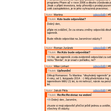
programu Phare až v roce 2006 a dlouho zůstávala 
Jinak o přijetí investora, tedy přesněji o prodeji poz
celé zastupitelstvo, je to jeho vyhrazená pravomoc.
Autor:
Martina
odpovědět
| #5
Titulek:
Kdo bude odpovídat?
Dobrý den,
přijde mi zvláštní, že za stranu změny odpovídá dlo
tajemník.
Bude někdo odpovídat na Jaromírovi otázky?
Autor:
Roman Juránek
odpovědět
| #5
Titulek:
Re:Kdo bude odpovídat?
No, ale tajemník zcela evidentně odpovídal za se
nicku "Borda", to je snad v pořádku, ne?
Autor:
Milan Linhart
odpovědět
| #6
Titulek:
Upřesnění
Děkuji Romanovi. To Martina: "dlouholetý tajemník" j
4 roky, od 1. listopadu 2014. :-) Můj předchůdce Ing. J
tajemníkem MěÚ 21 let, to mi nehrozí, nárok na penzi
let.
Autor:
Jakub Pikla
odpovědět
| #6
Titulek:
Re:Re:Re:dotaz na vedení
Dobrý den, Jaromíre,
zkuste si moji odpověď přečíst ještě jednou a uvidíte
všechny tři otázky.