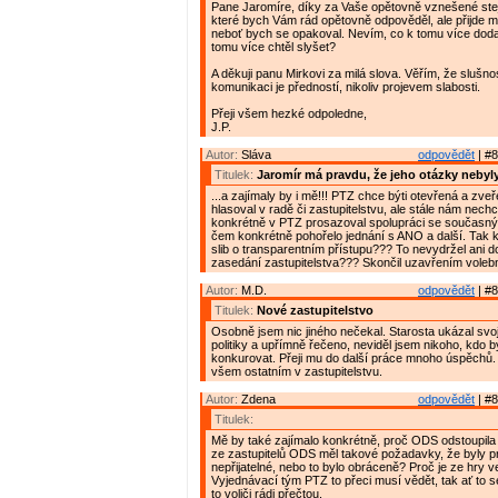
Pane Jaromíre, díky za Vaše opětovně vznešené stej
které bych Vám rád opětovně odpověděl, ale přijde m
neboť bych se opakoval. Nevím, co k tomu více doda
tomu více chtěl slyšet?
A děkuji panu Mirkovi za milá slova. Věřím, že slušnos
komunikaci je předností, nikoliv projevem slabosti.
Přeji všem hezké odpoledne,
J.P.
Autor:
Sláva
odpovědět
| #8
Titulek:
Jaromír má pravdu, že jeho otázky neby
...a zajímaly by i mě!!! PTZ chce býti otevřená a zveř
hlasoval v radě či zastupitelstvu, ale stále nám nech
konkrétně v PTZ prosazoval spolupráci se současn
čem konkrétně pohořelo jednání s ANO a další. Tak 
slib o transparentním přístupu??? To nevydržel ani d
zasedání zastupitelstva??? Skončil uzavřením voleb
Autor:
M.D.
odpovědět
| #8
Titulek:
Nové zastupitelstvo
Osobně jsem nic jiného nečekal. Starosta ukázal svo
politiky a upřímně řečeno, neviděl jsem nikoho, kdo 
konkurovat. Přeji mu do další práce mnoho úspěchů. 
všem ostatním v zastupitelstvu.
Autor:
Zdena
odpovědět
| #8
Titulek:
Mě by také zajímalo konkrétně, proč ODS odstoupila 
ze zastupitelů ODS měl takové požadavky, že byly pr
nepřijatelné, nebo to bylo obráceně? Proč je ze hry 
Vyjednávací tým PTZ to přeci musí vědět, tak ať to se
to voliči rádi přečtou.