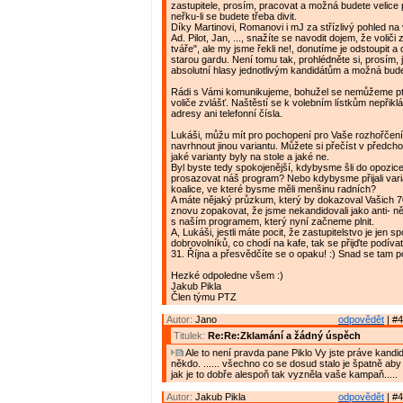
zastupitele, prosím, pracovat a možná budete velice
neřku-li se budete třeba divit.
Díky Martinovi, Romanovi i mJ za střízlivý pohled na
Ad. Pilot, Jan, ..., snažíte se navodit dojem, že voliči z
tváře", ale my jsme řekli ne!, donutíme je odstoupit a
starou gardu. Není tomu tak, prohlédněte si, prosím, 
absolutní hlasy jednotlivým kandidátům a možná bud
Rádi s Vámi komunikujeme, bohužel se nemůžeme p
voliče zvlášť. Naštěstí se k volebním lístkům nepřikl
adresy ani telefonní čísla.
Lukáši, můžu mít pro pochopení pro Vaše rozhořčení
navrhnout jinou variantu. Můžete si přečíst v předch
jaké varianty byly na stole a jaké ne.
Byl byste tedy spokojenější, kdybysme šli do opozic
prosazovat náš program? Nebo kdybysme přijali vari
koalice, ve které bysme měli menšinu radních?
A máte nějaký průzkum, který by dokazoval Vašich
znovu zopakovat, že jsme nekandidovali jako anti- ně
s naším programem, který nyní začneme plnit.
A, Lukáši, jestli máte pocit, že zastupitelstvo je jen sp
dobrovolníků, co chodí na kafe, tak se přijďte podívat
31. Října a přesvědčíte se o opaku! :) Snad se tam p
Hezké odpoledne všem :)
Jakub Pikla
Člen týmu PTZ
Autor:
Jano
odpovědět
| #4
Titulek:
Re:Re:Zklamání a žádný úspěch
Ale to není pravda pane Piklo Vy jste práve kandido
někdo. ...... všechno co se dosud stalo je špatně aby 
jak je to dobře alespoň tak vyzněla vaše kampaň.....
Autor:
Jakub Pikla
odpovědět
| #4