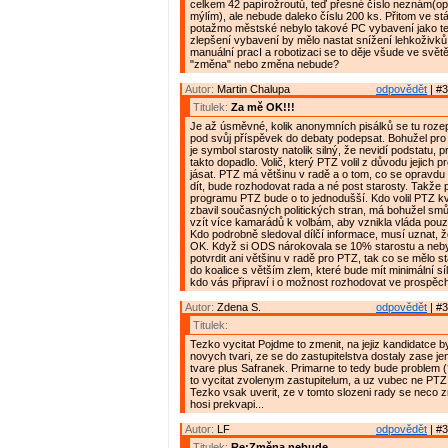
celkem 42 papírožroutů, teď přesné číslo neznám(opr
mýlím), ale nebude daleko číslu 200 ks. Přitom ve st
potažmo městské nebylo takové PC vybavení jako teď
zlepšení vybavení by mělo nastat snížení lehkoživků.
manuální pracI a robotizaci se to děje všude ve světě
"změna" nebo změna nebude?
Autor:
Martin Chalupa
odpovědět
| #3
Titulek:
Za mě OK!!!
Je až úsměvné, kolik anonymních pisálků se tu rozepi
pod svůj příspěvek do debaty podepsat. Bohužel pro
je symbol starosty natolik silný, že nevidí podstatu, p
takto dopadlo. Volič, který PTZ volil z důvodu jejich
jásat. PTZ má většinu v radě a o tom, co se opravd
dít, bude rozhodovat rada a né post starosty. Takže
programu PTZ bude o to jednodušší. Kdo volil PTZ kv
zbavil současných politických stran, má bohužel smů
vzít více kamarádů k volbám, aby vznikla vláda pouz
Kdo podrobně sledoval dílčí informace, musí uznat, že
OK. Když si ODS nárokovala se 10% starostu a neby
potvrdit ani většinu v radě pro PTZ, tak co se mělo st
do koalice s větším zlem, které bude mít minimální s
kdo vás připraví i o možnost rozhodovat ve prospěch 
Autor:
Zdena S.
odpovědět
| #3
Titulek:
Tezko vycitat Pojdme to zmenit, na jejiz kandidatce 
novych tvari, ze se do zastupitelstva dostaly zase j
tvare plus Safranek. Primarne to tedy bude problem (
to vycitat zvolenym zastupitelum, a uz vubec ne PTZ 
Tezko vsak uverit, ze v tomto slozeni rady se neco z
hosi prekvapi...
Autor:
LF
odpovědět
| #3
Titulek:
Re:Změna nebude