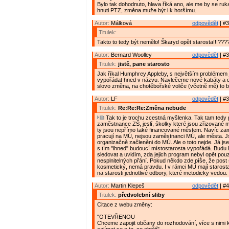
Bylo tak dohodnuto, hlava říká ano, ale me by se ruk
hnuti PTZ, změna muže být i k horšímu.
Autor:
Málková
odpovědět
| #3
Titulek:
Takto to tedy být nemělo! Škaryd opět starosta!!!???? 
Autor:
Bernard Woolley
odpovědět
| #3
Titulek:
jistě, pane starosto
Jak říkal Humphrey Appleby, s největším problémem 
vypořádat hned v názvu. Navlečeme nové kabáty a 
slovo změna, na chotěbořské voliče (včetně mě) to b
Autor:
LF
odpovědět
| #3
Titulek:
Re:Re:Re:Změna nebude
Tak to je trochu zcestná myšlenka. Tak tam tedy 
zaměstnance ZŠ, jeslí, školky které jsou zřizované
ty jsou nepřímo také financované městem. Navíc zam
pracují na MÚ, nejsou zaměstnanci MÚ, ale města. 
organizačně začleněni do MÚ. Ale o toto nejde. Já js
s tím "ihned" budoucí místostarosta vypořádá. Budu
sledovat a uvidím, zda jejich program nebyl opět po
nesplnitelných přání. Pokud někdo zde píše, že post s
kosmetický, nemá pravdu. I v rámci MÚ mají starost
na starosti jednotlivé odbory, které metodicky vedou.
Autor:
Martin Klepeš
odpovědět
| #4
Titulek:
předvolební sliby
Citace z webu změny:
"OTEVŘENOU
Chceme zapojit občany do rozhodování, více s nimi 