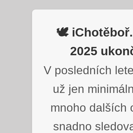
🕊️ iChotěbo
2025 ukonč
V posledních lete
už jen minimáln
mnoho dalších o
snadno sledova