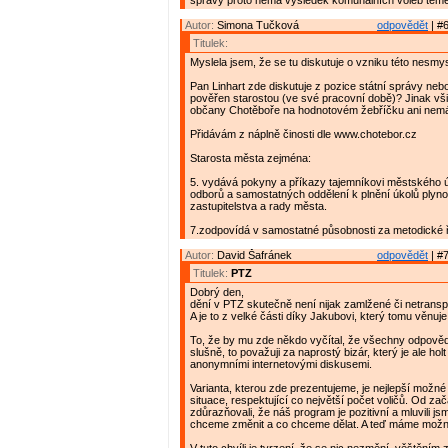
správy proto nemá výsledek komunálních voleb téměř
Autor:
Simona Tučková
odpovědět
| #6
Titulek:
Myslela jsem, že se tu diskutuje o vzniku této nesmy
Pan Linhart zde diskutuje z pozice státní správy neb
pověřen starostou (ve své pracovní době)? Jinak vši
občany Chotěboře na hodnotovém žebříčku ani nemá
Přidávám z náplně činosti dle www.chotebor.cz
Starosta města zejména:
5. vydává pokyny a příkazy tajemníkovi městského 
odborů a samostatných oddělení k plnění úkolů plyn
zastupitelstva a rady města.
7.zodpovídá v samostatné působnosti za metodické 
Autor:
David Šafránek
odpovědět
| #7
Titulek:
PTZ
Dobrý den,
dění v PTZ skutečně není nijak zamlžené či netrans
A je to z velké části díky Jakubovi, který tomu věnuje
To, že by mu zde někdo vyčítal, že všechny odpověd
slušně, to považuji za naprostý bizár, který je ale hol
anonymními internetovými diskusemi.
Varianta, kterou zde prezentujeme, je nejlepší možné
situace, respektující co největší počet voličů. Od za
zdůrazňovali, že náš program je pozitivní a mluvili js
chceme změnit a co chceme dělat. A teď máme možn