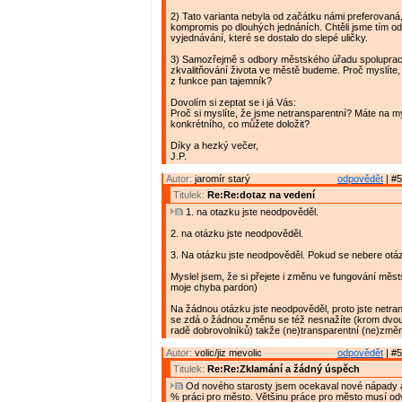
2) Tato varianta nebyla od začátku námi preferovaná,
kompromis po dlouhých jednáních. Chtěli jsme tím o
vyjednávání, které se dostalo do slepé uličky.
3) Samozřejmě s odbory městského úřadu spoluprac
zkvalitňování života ve městě budeme. Proč myslíte, 
z funkce pan tajemník?
Dovolím si zeptat se i já Vás:
Proč si myslíte, že jsme netransparentní? Máte na m
konkrétního, co můžete doložit?
Díky a hezký večer,
J.P.
Autor:
jaromír starý
odpovědět
| #5
Titulek:
Re:Re:dotaz na vedení
1. na otazku jste neodpověděl.
2. na otázku jste neodpověděl.
3. Na otázku jste neodpověděl. Pokud se nebere otá
Myslel jsem, že si přejete i změnu ve fungování měs
moje chyba pardon)
Na žádnou otázku jste neodpověděl, proto jste netran
se zdá o žádnou změnu se též nesnažíte (krom dvou
radě dobrovolníků) takže (ne)transparentní (ne)změ
Autor:
volic/jiz mevolic
odpovědět
| #5
Titulek:
Re:Re:Zklamání a žádný úspěch
Od nového starosty jsem ocekaval nové nápady a
% práci pro město. Většinu práce pro město musí od