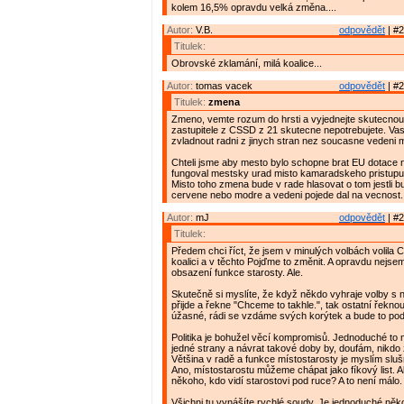
kolem 16,5% opravdu velká změna....
Autor:
V.B.
odpovědět
| #2
Titulek:
Obrovské zklamání, milá koalice...
Autor:
tomas vacek
odpovědět
| #2
Titulek:
zmena
Zmeno, vemte rozum do hrsti a vyjednejte skutecnou 
zastupitele z CSSD z 21 skutecne nepotrebujete. Vasi 
zvladnout radni z jinych stran nez soucasne vedeni m
Chteli jsme aby mesto bylo schopne brat EU dotace n
fungoval mestsky urad misto kamaradskeho pristupu a
Misto toho zmena bude v rade hlasovat o tom jestli b
cervene nebo modre a vedeni pojede dal na vecnost.
Autor:
mJ
odpovědět
| #2
Titulek:
Předem chci říct, že jsem v minulých volbách volila
koalici a v těchto Pojďme to změnit. A opravdu nejs
obsazení funkce starosty. Ale.
Skutečně si myslíte, že když někdo vyhraje volby s
přijde a řekne "Chceme to takhle.", tak ostatní řeknou
úžasné, rádi se vzdáme svých korýtek a bude to pod
Politika je bohužel věcí kompromisů. Jednoduché to
jedné strany a návrat takové doby by, doufám, nikdo 
Většina v radě a funkce místostarosty je myslím sl
Ano, místostarostu můžeme chápat jako fíkový list. Al
někoho, kdo vidí starostovi pod ruce? A to není málo.
Všichni tu vynášíte rychlé soudy. Je jednoduché něko