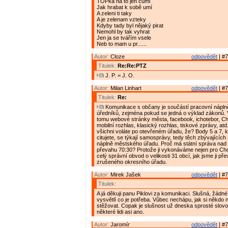
TOPka na to jen cumi
Jak hrabat k sobě umí
A zeleni ti taky
A je zelenam vzteky
Kdyby tady byl nějaký pirat
Nemohl by tak vyhrat
Jen ja se tvářím vsele
Neb to mam u pr......
Autor:
Cloze
odpovědět
| #7
Titulek:
Re:Re:PTZ
J. P. = J. O.
Autor:
Milan Linhart
odpovědět
| #7
Titulek:
Re:
Komunikace s občany je součástí pracovní nápln
úředníků, zejména pokud se jedná o výklad zákonů.
tomu webové stránky města, facebook, ichotebor, C
mobilní rozhlas, klasický rozhlas, tiskové zprávy, at
všichni voláte po otevřeném úřadu, že? Body 5 a 7, 
citujete, se týkají samosprávy, tedy těch zbývajícíc
náplně městského úřadu. Proč má státní správa na
převahu 70:30? Protože ji vykonáváme nejen pro Cho
celý správní obvod o velikosti 31 obcí, jak jsme ji pře
zrušeného okresního úřadu.
Autor:
Mirek Jašek
odpovědět
| #7
Titulek:
A já děkuji panu Piklovi za komunikaci. Slušná, žádné
vysvětlí co je potřeba. Vůbec nechápu, jak si někdo 
stěžovat. Copak je slušnost už dneska sprosté slov
některé lidi asi ano.
Autor:
Jaromír
odpovědět
| #7