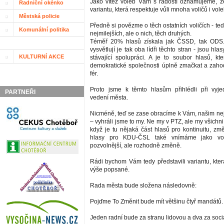
Jako vítěz voleb Vám s radostí oznamujeme, ž
Radniční okénko
variantu, která respektuje vůli mnoha voličů i vole
Městská policie
Předně si povězme o těch ostatních voličích - te
Komunální politika
nejmilejších, ale o nich, těch druhých.
Téměř 20% hlasů získala jak ČSSD, tak ODS.
vysvětlují je tak oba lídři těchto stran - jsou hla
KULTURNÍ AKCE
stávající spolupráci. A je to soubor hlasů, 
demokratické společnosti úplně zmačkat a zahod
fér.
Proto jsme k těmto hlasům přihlédli při vyj
PARTNEŘI
vedení města.
Nicméně, teď se zase obracíme k Vám, našim ne
– vyhráli jsme to my. Ne my v PTZ, ale my všichni 
když je tu nějaká část hlasů pro kontinuitu, změ
hlasy pro KDU-ČSL také vnímáme jako vo
pozvolnější, ale rozhodně změně.
Rádi bychom Vám tedy představili variantu, kter
výše popsané.
Rada města bude složena následovně:
Pojďme To Změnit bude mít většinu čtyř mandátů.
Jeden radní bude za stranu lidovou a dva za soci