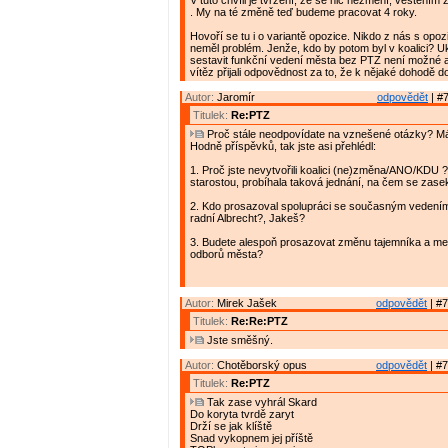
V tuto chvíli je tvrzení, že se nic nezmění, věštěním 
. My na té změně teď budeme pracovat 4 roky.
Hovoří se tu i o variantě opozice. Nikdo z nás s opoz
neměl problém. Jenže, kdo by potom byl v koalici? U
sestavit funkční vedení města bez PTZ není možné a
vítěz přijali odpovědnost za to, že k nějaké dohodě do
Autor:
Jaromír
odpovědět
| #7
Titulek:
Re:PTZ
Proč stále neodpovídate na vznešené otázky? M
Hodně příspěvků, tak jste asi přehlédl:
1. Proč jste nevytvořili koalici (ne)změna/ANO/KDU 
starostou, probíhala taková jednání, na čem se zase
2. Kdo prosazoval spolupráci se současným vedení
radní Albrecht?, Jakeš?
3. Budete alespoň prosazovat změnu tajemníka a me
odborů města?
Autor:
Mirek Jašek
odpovědět
| #7
Titulek:
Re:Re:PTZ
Jste směšný.
Autor:
Chotěborský opus
odpovědět
| #7
Titulek:
Re:PTZ
Tak zase vyhrál Skard
Do koryta tvrdě zaryt
Drží se jak klíště
Snad vykopnem jej příště