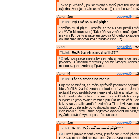
Tak to je krásné , jak se mladý a starý pilot teď obe
(s)míru. Ano, je to fakt úsměvné :-))) a nebo také mož
Autor:
Jan
odpovědět
| #1
Titulek:
Prý změna musí přijít???
"Změna musí přijít"...Jestliže se ze 6 zastupitelů zm
za MVDr.Melounovou) Tak věřit ve změnu může jen č
nízkým IQ. Je to prostě jen taková Chotěbořská pere
vlk nažral a hladová koza zůstala celá... :)
Autor:
...
odpovědět
| #2
Titulek:
Re:Prý změna musí přijít???
tak nová rada města by se měla změnit více než 
poloviny...zůstanou teoreticky pouze Škaryd, Jakeš a
mi docela jako změna připadá...
Autor:
M
odpovědět
| #2
Titulek:
žádná změna na radnici
Pojďme to změnit, se měla správně jmenovat pojďme 
lidé věděli,že žádná změna nebude o ní zájem. Jen tímt
ukázal,že co prohlašoval nemyslel vážně a nelze mu v
bude zvolen do funkce. To jsme teda v Chotěboři dop
subjektu a jeho zvolením zastupitelům nelze věřit. Ide
kdyby se vzdali mandátů, zejména Ti co byli zatsupi
období,a zcela jistě by to dopadlo jinak. A navíc tam z
člen koalice Piráti. Bude zajímavé vyjádření od nich,
vyjádřit ideálně vystoupit z této koalice.
Autor:
Jan
odpovědět
| #2
Titulek:
Re:Re:Prý změna musí přijít???
Pleteš jablka z hruškama, jestliže se v radě přeho
PTZ tak to nemění nic na faktu, že za zastupitele P