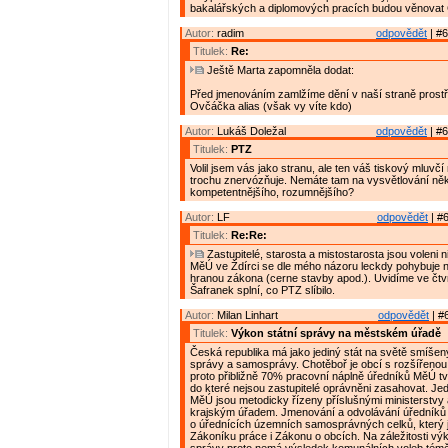
bakalářských a diplomových pracích budou věnovat 
Autor:
radim
odpovědět
| #6
Titulek:
Re:
Ještě Marta zapomněla dodat:
Před jmenováním zamlžíme dění v naší straně prostř
Ovčáčka alias (však vy víte kdo)
Autor:
Lukáš Doležal
odpovědět
| #6
Titulek:
PTZ
Volil jsem vás jako stranu, ale ten váš tiskový mluv
trochu znervózňuje. Nemáte tam na vysvětlování ně
kompetentnějšího, rozumnějšího?
Autor:
LF
odpovědět
| #6
Titulek:
Re:Re:
Zastupitelé, starosta a mistostarosta jsou voleni n
MěÚ ve Ždírci se dle mého názoru leckdy pohybuje 
hranou zákona (cerne stavby apod.). Uvidíme ve čtv
Šafranek splní, co PTZ slíbilo.
Autor:
Milan Linhart
odpovědět
| #
Titulek:
Výkon státní správy na městském úřadě
Česká republika má jako jediný stát na světě smíšen
správy a samosprávy. Chotěboř je obcí s rozšířenou
proto přibližně 70% pracovní náplně úředníků MěÚ tvo
do které nejsou zastupitelé oprávněni zasahovat. Jed
MěÚ jsou metodicky řízeny příslušnými ministerstvy
krajským úřadem. Jmenování a odvolávání úředníků
o úřednících územních samosprávných celků, který 
Zákoníku práce i Zákonu o obcích. Na záležitosti výk