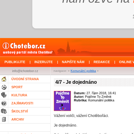
PUBLIKUJTE
|
INZERUJTE
|
NAPIŠTE NÁM
|
REDAKCE
|
ONLINE 
info@ichotebor.cz
navigace: »
Komunální politika
»
ÚVODNÍ STRANA
4/7 - Je dojednáno
SPORT
Datum:
27. říjen 2018, 16:41
KULTURA
Autor:
Pojďme To Změnit
Rubrika:
Komunální politika
ZAJÍMAVOSTI
ŠKOLSTVÍ
Vážení voliči, vážení Chotěbořáci.
ARCHIV
Je dojednáno.