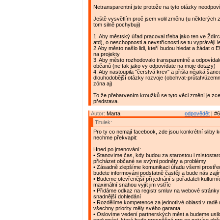
Netransparentní jste protože na tyto otázky neodpov
Ještě vysvětlím proč jsem volil změnu (u některých z
tom silně pochybuji)
1. Aby městský úřad pracoval třeba jako ten ve Ždírc
atd), o neschopnosti a nevstřícnosti se tu vyprávějí 
2.Aby město našlo lidi, kteří budou hledat a žádat o E
na projekty
3. Aby město rozhodovalo transparentně a odpovídal
občanů (ne tak jako vy odpovídate na moje dotazy)
4. Aby nastoupila "čerstvá krev" a přišla nějaká šance 
dlouhodobější otázky rozvoje (obchvat-průtah/územ
zóna aj)
To že přebarvením kroužků se tyto věci změní je zc
představa.
Autor:
Marta
odpovědět
| #6
Titulek:
Pro ty co nemají facebook, zde jsou konkrétní sliby k
nechme překvapit:
Hned po jmenování:
• Stanovíme čas, kdy budou za starostou i místostar
přicházet občané se svými podněty a problémy
• Zásadně zlepšíme komunikaci úřadu všemi prostřed
budete informováni podstatně častěji a bude nás zaj
• Budeme otevřenější při jednání s pořadateli kulturní
maximální snahou vyjít jim vstříc
• Přidáme odkaz na registr smluv na webové stránky 
snadnější dohledání
• Rozdělíme kompetence za jednotlivé oblasti v radě
všechny priority měly svého garanta
• Oslovíme vedení partnerských měst a budeme usil