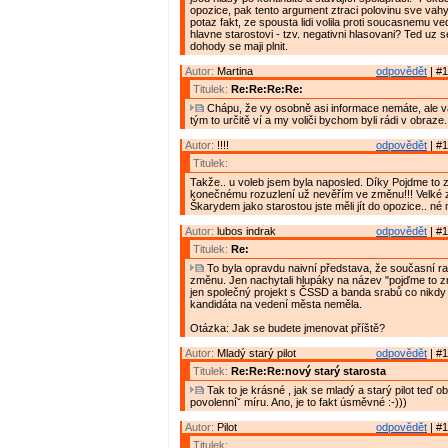
opozice, pak tento argument ztraci polovinu sve vahy.
potaz fakt, ze spousta lidi volila proti soucasnemu ve
hlavne starostovi - tzv. negativni hlasovani? Ted uz s
dohody se maji plnit.
Autor:
Martina
odpovědět
| #1
Titulek:
Re:Re:Re:Re:
Chápu, že vy osobně asi informace nemáte, ale 
tým to určitě ví a my voliči bychom byli rádi v obraze.
Autor:
!!!!
odpovědět
| #1
Titulek:
Takže.. u voleb jsem byla naposled. Díky Pojdme to 
konečnému rozuzlení už nevěřím ve změnu!!! Velké 
Škarydem jako starostou jste měli jít do opozice.. né
Autor:
lubos indrak
odpovědět
| #1
Titulek:
Re:
To byla opravdu naivní představa, že současní ra
změnu. Jen nachytali hlupáky na název "pojďme to z
jen společný projekt s ČSSD a banda srabů co nikd
kandidáta na vedení města neměla.
Otázka: Jak se budete jmenovat příště?
Autor:
Mladý starý pilot
odpovědět
| #1
Titulek:
Re:Re:Re:nový starý starosta
Tak to je krásné , jak se mladý a starý pilot teď o
povolenníˇ míru. Ano, je to fakt úsměvné :-)))
Autor:
Pilot
odpovědět
| #1
Titulek: