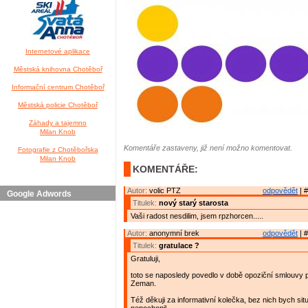
Internetové aplikace
Městská knihovna Chotěboř
Informační centrum Chotěboř
Městská policie Chotěboř
Záhady a tajemno
Milan Knob
Komentáře zastaveny, již není možno komentovat.
Fotografie z Chotěbořska
Milan Knob
KOMENTÁŘE:
Autor:
volic PTZ
odpovědět
| #
Google Adwords
Titulek:
nový starý starosta
Vaši radost nesdilim, jsem rpzhorcen.....
Autor:
anonymní brek
odpovědět
| #
Titulek:
gratulace ?
Gratuluji,
toto se naposledy povedlo v době opoziční smlouvy
Zeman.
Též děkuji za informativní kolečka, bez nich bych sit