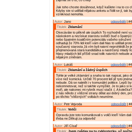
zajímat se o to, co chtějí"
Jak toho chcete dosáhnout, když kašlete i na to co cht
Kdyby ste si udělali nějakou anketu a řídili se jí, tak b
vzniknout nemohla.
Autor:
Jano
odpovědět
| #4
Titulek:
Zklamání
Okecáváte to pěkně ale úspěch To rozhodně není vy
náskokem a nezískat starostu svědčí buď o špatnýc
nebo špatném koaličním potenciálu vašeho sdružení a
odhaduji že 70% lidi kteří vám dali hlas to udělali pro
současný starosta Já vím byli naivní neprohlédli že j
přejmenovaná stará kandidátka a nastrčený mladý líd
hlasy mladých lidí příště snad tolik naivních nebude 
nějakým změnám.
Autor:
Lukáš
odpovědět
| #4
Titulek:
Zklamání a žádný úspěch
Tohle je velké zklamání a snaha to tak napsat, jako do
více než komická. Určitě 70 procent lidí již tyto jména
nebude. Dá se naletět i v komunální politice. Lepší by
nekomnetovat, než si takhle vymýšlet. Je to jako si 
moři, ale nakonec mi rybník musí stačit :(. A kolečka
z nás někdo z vítězné strany dělat asi dobrý den, prot
po těchto "vítězných" volbách neumíme.
Autor:
Petr Vejvoda
odpovědět
| #4
Titulek:
Voliči
Opravdu jste toto komunikovali s voliči kteří Vám da
třeba ne.Děkuji za odpověď
Autor:
Jiří Císař
odpovědět
| #4
Titulek:
Jsem zvědav na tu cyklostezku, už počtv