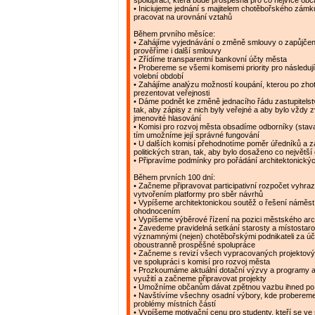
spolupráci, která bude prospěšná pro co nejvíce ob
• Iniciujeme jednání s majitelem chotěbořského zám
pracovat na urovnání vztahů
Během prvního měsíce:
• Zahájíme vyjednávání o změně smlouvy o zapůjčen
prověříme i další smlouvy
• Zřídíme transparentní bankovní účty města
• Probereme se všemi komisemi priority pro následujíc
volební období
• Zahájíme analýzu možností koupání, kterou po zh
prezentovat veřejnosti
• Dáme podnět ke změně jednacího řádu zastupitelstv
tak, aby zápisy z nich byly veřejné a aby bylo vždy 
jmenovité hlasování
• Komisi pro rozvoj města obsadíme odborníky (stavař
tím umožníme její správné fungování
• U dalších komisí přehodnotíme poměr úředníků a 
politických stran, tak, aby bylo dosaženo co největší
• Připravíme podmínky pro pořádání architektonický
Během prvních 100 dní:
• Začneme připravovat participativní rozpočet vyhr
vytvořením platformy pro sběr návrhů
• Vypíšeme architektonickou soutěž o řešení náměstí
ohodnocením
• Vypíšeme výběrové řízení na pozici městského arc
• Zavedeme pravidelná setkání starosty a místostaro
významnými (nejen) chotěbořskými podnikateli za ú
oboustranně prospěšné spolupráce
• Začneme s revizí všech vypracovaných projektov
ve spolupráci s komisí pro rozvoj města
• Prozkoumáme aktuální dotační výzvy a programy a
využití a začneme připravovat projekty
• Umožníme občanům dávat zpětnou vazbu ihned po
• Navštívíme všechny osadní výbory, kde probereme 
problémy místních částí
• Vypíšeme motivační cenu pro studenty, kteří se ve