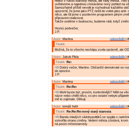
neleží v rukou starosty města, ale rady města. Toto s
uvědomme a najednou získáváme nový pohled na vě
Samozřejmě příště nevolit je rozhodnutí každého obč
upozornil, že jsme jako PTZ nešli do voleb jako anti-
něco, ale šli jsme s pozitivním programem plným změ
připraveni realizovat.
Takže uvidíme v budoucnu, budeme rádi, když změní
Hezký podvečer,
J.P.
Autor:
Martina
odpovědět
| #
Titulek:
Možná, že to všecho nechápu zcela správně, ale OD
Autor:
Jakub Pikla
odpovědět
| #
Titulek:
Re:
Dobrý večer, Martino. Občanští demokraté se roz
do opozice.
J.P.
Autor:
Martina
odpovědět
| #
Titulek:
Re:Re:
Mohl byste být, prosím, konkrétnější? Měli na věc
názor nebo chtěli něco, co pro ostatní nebylo přijate
mě to zajímalo. Děkuji.
Autor:
tomáš hebl
odpovědět
| #
Titulek:
Re:Re:Re:nový starý starosta
Banda mladých rádobypolitiků se spojila s radními
vytvořila stranu změny. Vedení města zůstává, krom
na pozici místostarosty.