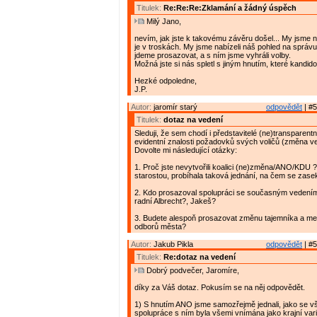
Titulek:
Re:Re:Re:Zklamání a žádný úspěch
Milý Jano,
nevím, jak jste k takovému závěru došel... My jsme ne
je v troskách. My jsme nabízeli náš pohled na správu
jdeme prosazovat, a s ním jsme vyhráli volby.
Možná jste si nás spletl s jiným hnutím, které kandido
Hezké odpoledne,
J.P.
Autor:
jaromír starý
odpovědět
| #5
Titulek:
dotaz na vedení
Sleduji, že sem chodí i představitelé (ne)transparent
evidentní znalosti požadovků svých voličů (změna v
Dovolte mi následující otázky:
1. Proč jste nevytvořili koalici (ne)změna/ANO/KDU 
starostou, probíhala taková jednání, na čem se zase
2. Kdo prosazoval spolupráci se současným vedení
radní Albrecht?, Jakeš?
3. Budete alespoň prosazovat změnu tajemníka a me
odborů města?
Autor:
Jakub Pikla
odpovědět
| #5
Titulek:
Re:dotaz na vedení
Dobrý podvečer, Jaromíre,
díky za Váš dotaz. Pokusím se na něj odpovědět.
1) S hnutím ANO jsme samozřejmě jednali, jako se vš
spolupráce s ním byla všemi vnímána jako krajní vari