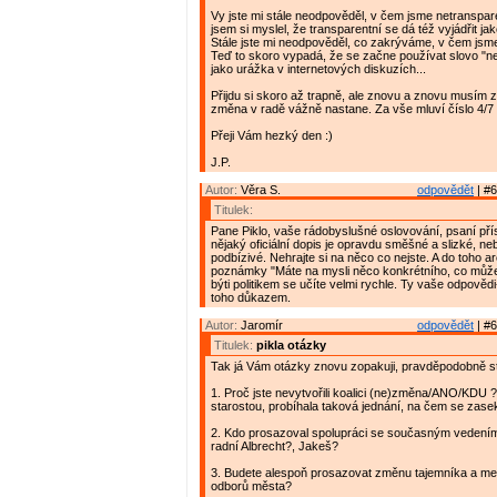
Vy jste mi stále neodpověděl, v čem jsme netranspar
jsem si myslel, že transparentní se dá též vyjádřit ja
Stále jste mi neodpověděl, co zakrýváme, v čem jsm
Teď to skoro vypadá, že se začne používat slovo "n
jako urážka v internetových diskuzích...
Přijdu si skoro až trapně, ale znovu a znovu musím 
změna v radě vážně nastane. Za vše mluví číslo 4/7 
Přeji Vám hezký den :)
J.P.
Autor:
Věra S.
odpovědět
| #6
Titulek:
Pane Piklo, vaše rádobyslušné oslovování, psaní př
nějaký oficiální dopis je opravdu směšné a slizké, neb
podbízivé. Nehrajte si na něco co nejste. A do toho a
poznámky "Máte na mysli něco konkrétního, co můžete
býti politikem se učíte velmi rychle. Ty vaše odpověd
toho důkazem.
Autor:
Jaromír
odpovědět
| #6
Titulek:
pikla otázky
Tak já Vám otázky znovu zopakuji, pravděpodobně ste
1. Proč jste nevytvořili koalici (ne)změna/ANO/KDU 
starostou, probíhala taková jednání, na čem se zase
2. Kdo prosazoval spolupráci se současným vedení
radní Albrecht?, Jakeš?
3. Budete alespoň prosazovat změnu tajemníka a me
odborů města?