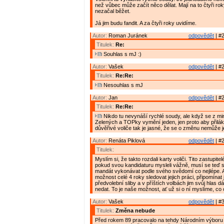
než vůbec může začít něco dělat. Mají na to čtyři rok
nezačal běžet.
Já jim budu fandit. A za čtyři roky uvidíme.
Autor:
Roman Juránek
odpovědět
| #2
Titulek:
Re:
Souhlas s mJ :)
Autor:
Vašek
odpovědět
| #2
Titulek:
Re:Re:
Nesouhlas s mJ
Autor:
Jan
odpovědět
| #2
Titulek:
Re:Re:
Nikdo tu nevynáší rychlé soudy, ale když se z min
Zelených a TOPky vymění jeden, jen proto aby přilák
důvěřivé voliče tak je jasné, že se o změnu nemůže je
Autor:
Renáta Piklová
odpovědět
| #2
Titulek:
Myslím si, že takto rozdali karty voliči. Tito zastupitel
pokud svou kandidaturu mysleli vážně, musí se teď s
mandát vykonávat podle svého svědomí co nejlépe. A
možnost celé 4 roky sledovat jejich práci, připomínat j
předvolební sliby a v příštích volbách jim svůj hlas 
nedat. To je naše možnost, ať už si o ní myslíme, c
Autor:
Vašek
odpovědět
| #3
Titulek:
Změna nebude
Před rokem 89 pracovalo na tehdy Národním výboru