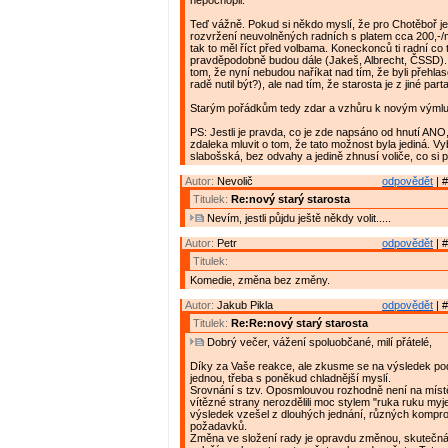
nepochopil.
Teď vážně. Pokud si někdo myslí, že pro Chotěboř 
rozvržení neuvolněných radních s platem cca 200,-/
tak to měl říct před volbama. Koneckonců ti radní co 
pravděpodobně budou dále (Jakeš, Albrecht, ČSSD)
tom, že nyní nebudou naříkat nad tím, že byli přehlas
radě nutil být?), ale nad tím, že starosta je z jiné parta
Starým pořádkům tedy zdar a vzhůru k novým výml
PS: Jestli je pravda, co je zde napsáno od hnutí ANO
zdaleka mluvit o tom, že tato možnost byla jediná. V
slabošská, bez odvahy a jedině zhnusí voliče, co si p
Autor:
Nevolič
odpovědět
| #
Titulek:
Re:nový starý starosta
Nevím, jestli půjdu ještě někdy volit.....
Autor:
Petr
odpovědět
| #
Titulek:
Komedie, změna bez změny.
Autor:
Jakub Pikla
odpovědět
| #
Titulek:
Re:Re:nový starý starosta
Dobrý večer, vážení spoluobčané, milí přátelé,
Díky za Vaše reakce, ale zkusme se na výsledek pod
jednou, třeba s poněkud chladnější myslí.
Srovnání s tzv. Oposmlouvou rozhodně není na místě
vítězné strany nerozdělili moc stylem "ruka ruku myj
výsledek vzešel z dlouhých jednání, různých kompro
požadavků.
Změna ve složení rady je opravdu změnou, skuteč