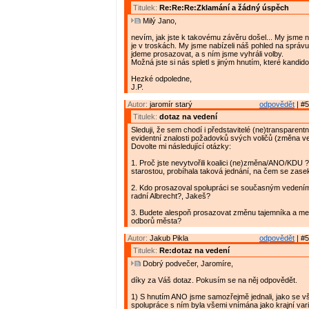
Titulek:
Re:Re:Re:Zklamání a žádný úspěch
Milý Jano,
nevím, jak jste k takovému závěru došel... My jsme ne
je v troskách. My jsme nabízeli náš pohled na správu
jdeme prosazovat, a s ním jsme vyhráli volby.
Možná jste si nás spletl s jiným hnutím, které kandido
Hezké odpoledne,
J.P.
Autor:
jaromír starý
odpovědět
| #5
Titulek:
dotaz na vedení
Sleduji, že sem chodí i představitelé (ne)transparent
evidentní znalosti požadovků svých voličů (změna v
Dovolte mi následující otázky:
1. Proč jste nevytvořili koalici (ne)změna/ANO/KDU 
starostou, probíhala taková jednání, na čem se zase
2. Kdo prosazoval spolupráci se současným vedení
radní Albrecht?, Jakeš?
3. Budete alespoň prosazovat změnu tajemníka a me
odborů města?
Autor:
Jakub Pikla
odpovědět
| #5
Titulek:
Re:dotaz na vedení
Dobrý podvečer, Jaromíre,
díky za Váš dotaz. Pokusím se na něj odpovědět.
1) S hnutím ANO jsme samozřejmě jednali, jako se vš
spolupráce s ním byla všemi vnímána jako krajní vari