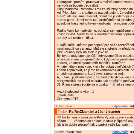
zastupitele, prosím, pracovat a možná budete velice
neřku-li se budete třeba divit.
Díky Martinovi, Romanovi i mJ za střízlivý pohled na
Ad. Pilot, Jan, ..., snažíte se navodit dojem, že voliči z
tváře", ale my jsme řekli ne!, donutíme je odstoupit a
starou gardu. Není tomu tak, prohlédněte si, prosím, 
absolutní hlasy jednotlivým kandidátům a možná bud
Rádi s Vámi komunikujeme, bohužel se nemůžeme p
voliče zvlášť. Naštěstí se k volebním lístkům nepřikl
adresy ani telefonní čísla.
Lukáši, můžu mít pro pochopení pro Vaše rozhořčení
navrhnout jinou variantu. Můžete si přečíst v předch
jaké varianty byly na stole a jaké ne.
Byl byste tedy spokojenější, kdybysme šli do opozic
prosazovat náš program? Nebo kdybysme přijali vari
koalice, ve které bysme měli menšinu radních?
A máte nějaký průzkum, který by dokazoval Vašich
znovu zopakovat, že jsme nekandidovali jako anti- ně
s naším programem, který nyní začneme plnit.
A, Lukáši, jestli máte pocit, že zastupitelstvo je jen sp
dobrovolníků, co chodí na kafe, tak se přijďte podívat
31. Října a přesvědčíte se o opaku! :) Snad se tam p
Hezké odpoledne všem :)
Jakub Pikla
Člen týmu PTZ
Autor:
Jano
odpovědět
| #4
Titulek:
Re:Re:Zklamání a žádný úspěch
Ale to není pravda pane Piklo Vy jste práve kandido
někdo. ...... všechno co se dosud stalo je špatně aby 
jak je to dobře alespoň tak vyzněla vaše kampaň.....
Autor:
Jakub Pikla
odpovědět
| #4