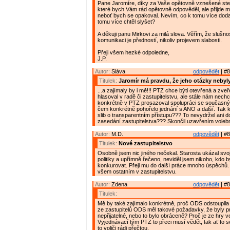
Pane Jaromíre, díky za Vaše opětovně vznešené stej
které bych Vám rád opětovně odpověděl, ale přijde m
neboť bych se opakoval. Nevím, co k tomu více doda
tomu více chtěl slyšet?
A děkuji panu Mirkovi za milá slova. Věřím, že slušnos
komunikaci je předností, nikoliv projevem slabosti.
Přeji všem hezké odpoledne,
J.P.
Autor:
Sláva
odpovědět
| #8
Titulek:
Jaromír má pravdu, že jeho otázky neby
...a zajímaly by i mě!!! PTZ chce býti otevřená a zveř
hlasoval v radě či zastupitelstvu, ale stále nám nech
konkrétně v PTZ prosazoval spolupráci se současn
čem konkrétně pohořelo jednání s ANO a další. Tak 
slib o transparentním přístupu??? To nevydržel ani d
zasedání zastupitelstva??? Skončil uzavřením voleb
Autor:
M.D.
odpovědět
| #8
Titulek:
Nové zastupitelstvo
Osobně jsem nic jiného nečekal. Starosta ukázal svo
politiky a upřímně řečeno, neviděl jsem nikoho, kdo 
konkurovat. Přeji mu do další práce mnoho úspěchů. 
všem ostatním v zastupitelstvu.
Autor:
Zdena
odpovědět
| #8
Titulek:
Mě by také zajímalo konkrétně, proč ODS odstoupila 
ze zastupitelů ODS měl takové požadavky, že byly pr
nepřijatelné, nebo to bylo obráceně? Proč je ze hry 
Vyjednávací tým PTZ to přeci musí vědět, tak ať to se
to voliči rádi přečtou.