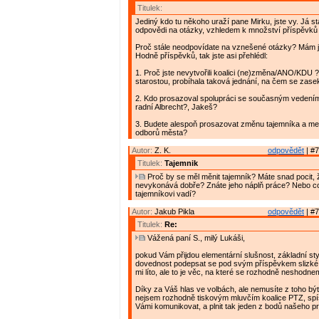
Titulek:
Jediný kdo tu někoho uraží pane Mirku, jste vy. Já s
odpovědi na otázky, vzhledem k množství příspěvků 
Proč stále neodpovídate na vznešené otázky? Mám 
Hodně příspěvků, tak jste asi přehlédl:
1. Proč jste nevytvořili koalici (ne)změna/ANO/KDU 
starostou, probíhala taková jednání, na čem se zase
2. Kdo prosazoval spolupráci se současným vedení
radní Albrecht?, Jakeš?
3. Budete alespoň prosazovat změnu tajemníka a me
odborů města?
Autor:
Z. K.
odpovědět
| #7
Titulek:
Tajemnik
Proč by se měl měnit tajemník? Máte snad pocit, ž
nevykonává dobře? Znáte jeho náplň práce? Nebo c
tajemníkovi vadí?
Autor:
Jakub Pikla
odpovědět
| #7
Titulek:
Re:
Vážená paní S., milý Lukáši,
pokud Vám přijdou elementární slušnost, základní styl
dovednost podepsat se pod svým příspěvkem slizké
mi líto, ale to je věc, na které se rozhodně neshodne
Díky za Váš hlas ve volbách, ale nemusíte z toho být
nejsem rozhodně tiskovým mluvčím koalice PTZ, sp
Vámi komunikovat, a plnit tak jeden z bodů našeho p