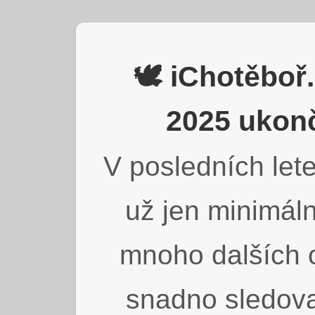
🕊️ iChotěbo
2025 ukonč
V posledních lete
už jen minimáln
mnoho dalších o
snadno sledova