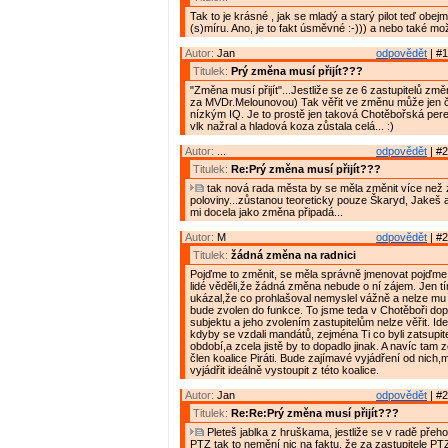
Tak to je krásné , jak se mladý a starý pilot teď obe
(s)míru. Ano, je to fakt úsměvné :-))) a nebo také mož
Autor:
Jan
odpovědět
| #1
Titulek:
Prý změna musí přijít???
"Změna musí přijít"...Jestliže se ze 6 zastupitelů zm
za MVDr.Melounovou) Tak věřit ve změnu může jen č
nízkým IQ. Je to prostě jen taková Chotěbořská pere
vlk nažral a hladová koza zůstala celá... :)
Autor:
...
odpovědět
| #2
Titulek:
Re:Prý změna musí přijít???
tak nová rada města by se měla změnit více než 
poloviny...zůstanou teoreticky pouze Škaryd, Jakeš a
mi docela jako změna připadá...
Autor:
M
odpovědět
| #2
Titulek:
žádná změna na radnici
Pojďme to změnit, se měla správně jmenovat pojďme 
lidé věděli,že žádná změna nebude o ní zájem. Jen tímt
ukázal,že co prohlašoval nemyslel vážně a nelze mu v
bude zvolen do funkce. To jsme teda v Chotěboři dop
subjektu a jeho zvolením zastupitelům nelze věřit. Ide
kdyby se vzdali mandátů, zejména Ti co byli zatsupi
období,a zcela jistě by to dopadlo jinak. A navíc tam z
člen koalice Piráti. Bude zajímavé vyjádření od nich,
vyjádřit ideálně vystoupit z této koalice.
Autor:
Jan
odpovědět
| #2
Titulek:
Re:Re:Prý změna musí přijít???
Pleteš jablka z hruškama, jestliže se v radě přeho
PTZ tak to nemění nic na faktu, že za zastupitele P