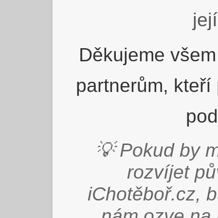
jej
Děkujeme všem 
partnerům, kteří
pod
💡 Pokud by m
rozvíjet p
iChotěboř.cz, 
nám ozve na