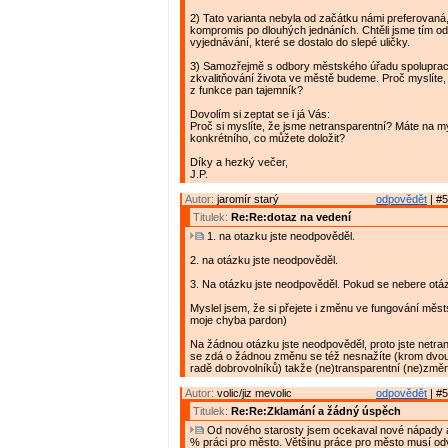
2) Tato varianta nebyla od začátku námi preferovaná,
kompromis po dlouhých jednáních. Chtěli jsme tím o
vyjednávání, které se dostalo do slepé uličky.
3) Samozřejmě s odbory městského úřadu spoluprac
zkvalitňování života ve městě budeme. Proč myslíte, 
z funkce pan tajemník?
Dovolím si zeptat se i já Vás:
Proč si myslíte, že jsme netransparentní? Máte na m
konkrétního, co můžete doložit?
Díky a hezký večer,
J.P.
Autor:
jaromír starý
odpovědět
| #5
Titulek:
Re:Re:dotaz na vedení
1. na otazku jste neodpověděl.
2. na otázku jste neodpověděl.
3. Na otázku jste neodpověděl. Pokud se nebere otá
Myslel jsem, že si přejete i změnu ve fungování měs
moje chyba pardon)
Na žádnou otázku jste neodpověděl, proto jste netran
se zdá o žádnou změnu se též nesnažíte (krom dvou
radě dobrovolníků) takže (ne)transparentní (ne)změ
Autor:
volic/jiz mevolic
odpovědět
| #5
Titulek:
Re:Re:Zklamání a žádný úspěch
Od nového starosty jsem ocekaval nové nápady a
% práci pro město. Většinu práce pro město musí od