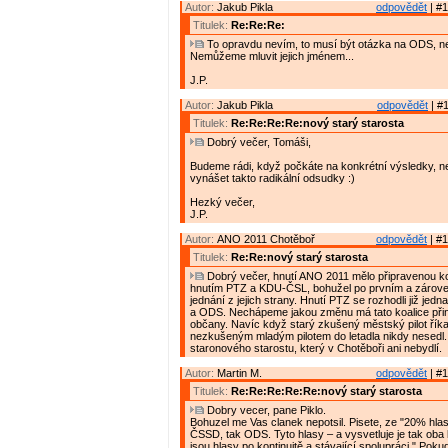
Autor:
Jakub Pikla
odpovědět
| #1
Titulek:
Re:Re:Re:
To opravdu nevím, to musí být otázka na ODS, n
Nemůžeme mluvit jejich jménem...
J.P.
Autor:
Jakub Pikla
odpovědět
| #1
Titulek:
Re:Re:Re:Re:nový starý starosta
Dobrý večer, Tomáši,
Budeme rádi, když počkáte na konkrétní výsledky, n
vynášet takto radikální odsudky :)
Hezký večer,
J.P.
Autor:
ANO 2011 Chotěboř
odpovědět
| #1
Titulek:
Re:Re:nový starý starosta
Dobrý večer, hnutí ANO 2011 mělo připravenou ko
hnutím PTZ a KDU-ČSL, bohužel po prvním a zárov
jednání z jejich strany. Hnutí PTZ se rozhodli již je
a ODS. Nechápeme jakou změnu má tato koalice přin
občany. Navíc když starý zkušený městský pilot říkal
nezkušeným mladým pilotem do letadla nikdy nesed
staronového starostu, který v Chotěboři ani nebydlí.
Autor:
Martin M.
odpovědět
| #1
Titulek:
Re:Re:Re:Re:Re:nový starý starosta
Dobry vecer, pane Piklo.
Bohuzel me Vas clanek nepotsil. Pisete, ze "20% hlas
ČSSD, tak ODS. Tyto hlasy – a vysvetluje je tak oba li
jsou hlasy po kontinuitě a stávající spolupráci." Po