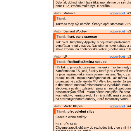
Bylo tak dohodnuto, hlava říká ano, ale me by se ruk
hnuti PTZ, změna muže být i k horšímu.
Autor:
Málková
odpovědět
| #3
Titulek:
Takto to tedy být nemělo! Škaryd opět starosta!!!???? 
Autor:
Bernard Woolley
odpovědět
| #3
Titulek:
jistě, pane starosto
Jak říkal Humphrey Appleby, s největším problémem 
vypořádat hned v názvu. Navlečeme nové kabáty a 
slovo změna, na chotěbořské voliče (včetně mě) to b
Autor:
LF
odpovědět
| #3
Titulek:
Re:Re:Re:Změna nebude
Tak to je trochu zcestná myšlenka. Tak tam tedy 
zaměstnance ZŠ, jeslí, školky které jsou zřizované
ty jsou nepřímo také financované městem. Navíc zam
pracují na MÚ, nejsou zaměstnanci MÚ, ale města. 
organizačně začleněni do MÚ. Ale o toto nejde. Já js
s tím "ihned" budoucí místostarosta vypořádá. Budu
sledovat a uvidím, zda jejich program nebyl opět po
nesplnitelných přání. Pokud někdo zde píše, že post s
kosmetický, nemá pravdu. I v rámci MÚ mají starost
na starosti jednotlivé odbory, které metodicky vedou.
Autor:
Martin Klepeš
odpovědět
| #4
Titulek:
předvolební sliby
Citace z webu změny:
"OTEVŘENOU
Chceme zapojit občany do rozhodování, více s nimi 