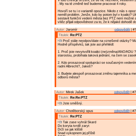
V tuto chvíli je tvrzení, že se nic nezmění, věštěním 
. My na té změně teď budeme pracovat 4 roky.
Hovoří se tu i o variantě opozice. Nikdo z nás s opoz
neměl problém. Jenže, kdo by potom byl v koalici? U
sestavit funkční vedení města bez PTZ není možné a
vítěz přijali odpovědnost za to, že k nějaké dohodě do
Autor:
Jaromír
odpovědět
| #7
Titulek:
Re:PTZ
Proč stále neodpovídate na vznešené otázky? M
Hodně příspěvků, tak jste asi přehlédl:
1. Proč jste nevytvořili koalici (ne)změna/ANO/KDU 
starostou, probíhala taková jednání, na čem se zase
2. Kdo prosazoval spolupráci se současným vedení
radní Albrecht?, Jakeš?
3. Budete alespoň prosazovat změnu tajemníka a me
odborů města?
Autor:
Mirek Jašek
odpovědět
| #7
Titulek:
Re:Re:PTZ
Jste směšný.
Autor:
Chotěborský opus
odpovědět
| #7
Titulek:
Re:PTZ
Tak zase vyhrál Skard
Do koryta tvrdě zaryt
Drží se jak klíště
Snad vykopnem jej příště