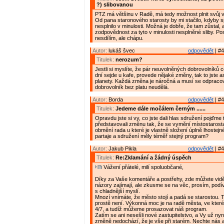
?) slibovanou
PTZ má většinu v Radě, má tedy možnost plnit svůj 
Od pana staronového starosty by mi stačilo, kdyby sp
nesplnilo v minulosti. Možná je dobře, že tam zůstal, 
zodpovědnost za tyto v minulosti nesplněné sliby. P
nesdílím, ale chápu.
Autor:
lukáš švec
odpovědět
| #4
Titulek:
nerozum?
Jestli si myslíte, že pár neuvolněných dobrovolníků 
dní sejde u kafe, provede nějaké změny, tak to jste as
planety. Každá změna je náročná a musí se odpracov
dobrovolník bez platu neudělá.
Autor:
Borda
odpovědět
| #4
Titulek:
Jedeme dále močálem černým ......
Opravdu jste si vy, co jste dali hlas sdružení pojďme 
představovali změnu tak, že se vymění místostarost
obmění rada u které je vlastně složení úplně lhostej
partaje a sdružení měly téměř stejný program?
Autor:
Jakub Pikla
odpovědět
| #4
Titulek:
Re:Zklamání a žádný úspěch
Vážení přátelé, milí spoluobčané,
Díky za Vaše komentáře a postřehy, zde můžete vidě
názory zajímají, ale zkusme se na věc, prosím, podív
s chladnější myslí.
Mnozí vnímáte, že město stojí a padá se starostou. 
prostě není. Výkonná moc je na radě města, ve kter
4/7, a tudíž můžeme prosazovat náš program.
Zatím se ani nesešli nové zastupitelstvo, a Vy už nyní
změně nedochází, že je vše při starém. Nechte nás 