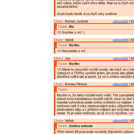
než vůbec může začít něco dělat. Mají na to čtyři rok
nezačal běžet.
Já jim budu fandit. A za čtyři roky uvidíme.
Autor:
Roman Juránek
odpovědět
| #2
Titulek:
Re:
Souhlas s mJ :)
Autor:
Vašek
odpovědět
| #2
Titulek:
Re:Re:
Nesouhlas s mJ
Autor:
Jan
odpovědět
| #2
Titulek:
Re:Re:
Nikdo tu nevynáší rychlé soudy, ale když se z min
Zelených a TOPky vymění jeden, jen proto aby přilák
důvěřivé voliče tak je jasné, že se o změnu nemůže je
Autor:
Renáta Piklová
odpovědět
| #2
Titulek:
Myslím si, že takto rozdali karty voliči. Tito zastupitel
pokud svou kandidaturu mysleli vážně, musí se teď s
mandát vykonávat podle svého svědomí co nejlépe. A
možnost celé 4 roky sledovat jejich práci, připomínat j
předvolební sliby a v příštích volbách jim svůj hlas 
nedat. To je naše možnost, ať už si o ní myslíme, c
Autor:
Vašek
odpovědět
| #3
Titulek:
Změna nebude
Před rokem 89 pracovalo na tehdy Národním výboru