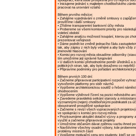
spolupráci, která bude prospěšná pro co nejvíce ob
• Iniciujeme jednání s majitelem chotěbořského zám
pracovat na urovnání vztahů
Během prvního měsíce:
• Zahájíme vyjednávání o změně smlouvy o zapůjčen
prověříme i další smlouvy
• Zřídíme transparentní bankovní účty města
• Probereme se všemi komisemi priority pro následujíc
volební období
• Zahájíme analýzu možností koupání, kterou po zh
prezentovat veřejnosti
• Dáme podnět ke změně jednacího řádu zastupitelstv
tak, aby zápisy z nich byly veřejné a aby bylo vždy 
jmenovité hlasování
• Komisi pro rozvoj města obsadíme odborníky (stavař
tím umožníme její správné fungování
• U dalších komisí přehodnotíme poměr úředníků a 
politických stran, tak, aby bylo dosaženo co největší
• Připravíme podmínky pro pořádání architektonický
Během prvních 100 dní:
• Začneme připravovat participativní rozpočet vyhr
vytvořením platformy pro sběr návrhů
• Vypíšeme architektonickou soutěž o řešení náměstí
ohodnocením
• Vypíšeme výběrové řízení na pozici městského arc
• Zavedeme pravidelná setkání starosty a místostaro
významnými (nejen) chotěbořskými podnikateli za ú
oboustranně prospěšné spolupráce
• Začneme s revizí všech vypracovaných projektov
ve spolupráci s komisí pro rozvoj města
• Prozkoumáme aktuální dotační výzvy a programy a
využití a začneme připravovat projekty
• Umožníme občanům dávat zpětnou vazbu ihned po
• Navštívíme všechny osadní výbory, kde probereme 
problémy místních částí
• Vypíšeme motivační cenu pro studenty, kteří se ve