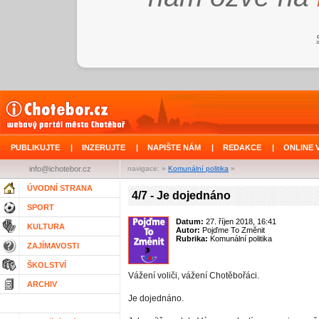
PUBLIKUJTE
|
INZERUJTE
|
NAPIŠTE NÁM
|
REDAKCE
|
ONLINE 
info@ichotebor.cz
navigace: »
Komunální politika
»
ÚVODNÍ STRANA
4/7 - Je dojednáno
SPORT
Datum:
27. říjen 2018, 16:41
KULTURA
Autor:
Pojďme To Změnit
Rubrika:
Komunální politika
ZAJÍMAVOSTI
ŠKOLSTVÍ
Vážení voliči, vážení Chotěbořáci.
ARCHIV
Je dojednáno.