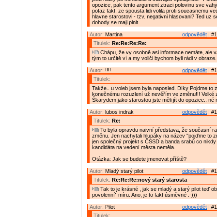
opozice, pak tento argument ztraci polovinu sve vahy.
potaz fakt, ze spousta lidi volila proti soucasnemu ve
hlavne starostovi - tzv. negativni hlasovani? Ted uz s
dohody se maji plnit.
Autor:
Martina
odpovědět
| #1
Titulek:
Re:Re:Re:Re:
Chápu, že vy osobně asi informace nemáte, ale 
tým to určitě ví a my voliči bychom byli rádi v obraze.
Autor:
!!!!
odpovědět
| #1
Titulek:
Takže.. u voleb jsem byla naposled. Díky Pojdme to 
konečnému rozuzlení už nevěřím ve změnu!!! Velké 
Škarydem jako starostou jste měli jít do opozice.. né
Autor:
lubos indrak
odpovědět
| #1
Titulek:
Re:
To byla opravdu naivní představa, že současní ra
změnu. Jen nachytali hlupáky na název "pojďme to z
jen společný projekt s ČSSD a banda srabů co nikd
kandidáta na vedení města neměla.
Otázka: Jak se budete jmenovat příště?
Autor:
Mladý starý pilot
odpovědět
| #1
Titulek:
Re:Re:Re:nový starý starosta
Tak to je krásné , jak se mladý a starý pilot teď o
povolenníˇ míru. Ano, je to fakt úsměvné :-)))
Autor:
Pilot
odpovědět
| #1
Titulek: