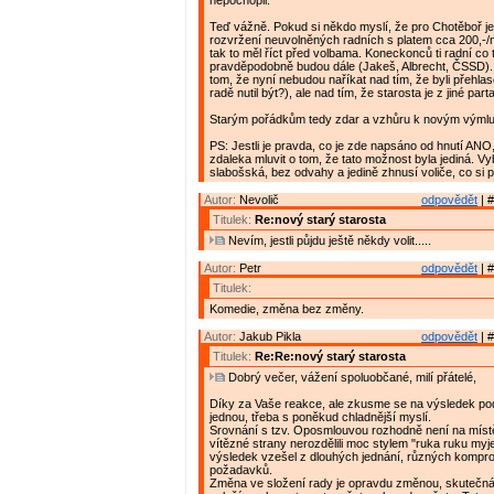
nepochopil.
Teď vážně. Pokud si někdo myslí, že pro Chotěboř 
rozvržení neuvolněných radních s platem cca 200,-/
tak to měl říct před volbama. Koneckonců ti radní co 
pravděpodobně budou dále (Jakeš, Albrecht, ČSSD)
tom, že nyní nebudou naříkat nad tím, že byli přehlas
radě nutil být?), ale nad tím, že starosta je z jiné parta
Starým pořádkům tedy zdar a vzhůru k novým výml
PS: Jestli je pravda, co je zde napsáno od hnutí ANO
zdaleka mluvit o tom, že tato možnost byla jediná. V
slabošská, bez odvahy a jedině zhnusí voliče, co si p
Autor:
Nevolič
odpovědět
| #
Titulek:
Re:nový starý starosta
Nevím, jestli půjdu ještě někdy volit.....
Autor:
Petr
odpovědět
| #
Titulek:
Komedie, změna bez změny.
Autor:
Jakub Pikla
odpovědět
| #
Titulek:
Re:Re:nový starý starosta
Dobrý večer, vážení spoluobčané, milí přátelé,
Díky za Vaše reakce, ale zkusme se na výsledek pod
jednou, třeba s poněkud chladnější myslí.
Srovnání s tzv. Oposmlouvou rozhodně není na místě
vítězné strany nerozdělili moc stylem "ruka ruku myj
výsledek vzešel z dlouhých jednání, různých kompro
požadavků.
Změna ve složení rady je opravdu změnou, skuteč