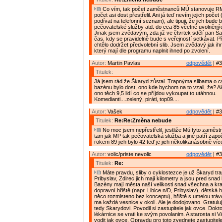
Co vím, tak počet zaměstnanců MÚ stanovuje RM.
počet asi dost přestřelil. Ani já teď nevím jejich poče
podívat na telefonní seznam), ale tipuji, že jich bude
pečovatelské služby atd. do cca 85 včetně uvolněnýc
Jinak jsem zvědavým, zda již ve čtvrtek sdělí pan Š
čas, kdy se pravidelně bude s veřejností setkávat. Př
chtělo dodržet předvolební slib. Jsem zvědavý jak ihn
který mají dle programu naplnit ihned po zvolení.
Autor:
Martin Pavlas
odpovědět
| #3
Titulek:
Já jsem rád že Škaryd zůstal. Trapnýma slibama o c
bazénu bylo dost, ono kde bychom na to vzali, že? Al
ono těch 9,5 lidí co se příjdou vykoupat to utáhnou.
Komedianti....zelený, piráti, top09....
Autor:
Vašek
odpovědět
| #3
Titulek:
Re:Re:Změna nebude
No moc jsem nepřestřelil, jestliže Mú tyto zaměstn
tam jak MP tak pečovatelská služba a jiné patří započí
rokem 89 jich bylo 42 teď je jich několikanásobně víc
Autor:
volic/priste nevolic
odpovědět
| #3
Titulek:
Re:
Máte pravdu, sliby o cyklostezce je už Škaryd tra
Pribyslav, Zdirec jich mají kilometry a jsou pred sna
Bazény mají města naší velikosti snad všechna a krac
dopravní hřiště (napr. Libice n/D, Pribyslav), dětská 
něco rozmisteno bez konceptu), hřiště s umelou tráv
ma každá vesnice v okolí. Ale je dodojovano. Gratuluji
tedy Skarydovi. Povodil si zastupitele jak ovce. Doktoř
lékárnice se vrati ke svým povolanim. A starosta si 
vodit jak ovce. Opravdu pro toto zvednete zastupitel