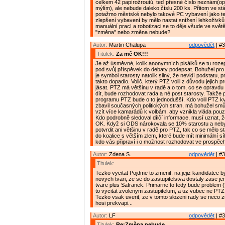
celkem 42 papírožroutů, teď přesné číslo neznám(opr
mýlím), ale nebude daleko číslu 200 ks. Přitom ve st
potažmo městské nebylo takové PC vybavení jako teď
zlepšení vybavení by mělo nastat snížení lehkoživků.
manuální pracI a robotizaci se to děje všude ve světě
"změna" nebo změna nebude?
Autor:
Martin Chalupa
odpovědět
| #3
Titulek:
Za mě OK!!!
Je až úsměvné, kolik anonymních pisálků se tu rozepi
pod svůj příspěvek do debaty podepsat. Bohužel pro
je symbol starosty natolik silný, že nevidí podstatu, p
takto dopadlo. Volič, který PTZ volil z důvodu jejich
jásat. PTZ má většinu v radě a o tom, co se opravd
dít, bude rozhodovat rada a né post starosty. Takže
programu PTZ bude o to jednodušší. Kdo volil PTZ kv
zbavil současných politických stran, má bohužel smů
vzít více kamarádů k volbám, aby vznikla vláda pouz
Kdo podrobně sledoval dílčí informace, musí uznat, že
OK. Když si ODS nárokovala se 10% starostu a neby
potvrdit ani většinu v radě pro PTZ, tak co se mělo st
do koalice s větším zlem, které bude mít minimální s
kdo vás připraví i o možnost rozhodovat ve prospěch 
Autor:
Zdena S.
odpovědět
| #3
Titulek:
Tezko vycitat Pojdme to zmenit, na jejiz kandidatce 
novych tvari, ze se do zastupitelstva dostaly zase j
tvare plus Safranek. Primarne to tedy bude problem (
to vycitat zvolenym zastupitelum, a uz vubec ne PTZ 
Tezko vsak uverit, ze v tomto slozeni rady se neco z
hosi prekvapi...
Autor:
LF
odpovědět
| #3
Titulek:
Re:Změna nebude