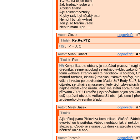
TOPka na to jen cumi
Jak hrabat k sobě umí
A zeleni ti taky
A je zelenam vzteky
Kdyby tady byl nějaký pirat
Nemohl by tak vyhrat
Jen ja se tvářím vsele
Neb to mam u pr......
Autor:
Cloze
odpovědět
| #7
Titulek:
Re:Re:PTZ
J. P. = J. O.
Autor:
Milan Linhart
odpovědět
| #7
Titulek:
Re:
Komunikace s občany je součástí pracovní nápln
úředníků, zejména pokud se jedná o výklad zákonů.
tomu webové stránky města, facebook, ichotebor, C
mobilní rozhlas, klasický rozhlas, tiskové zprávy, at
všichni voláte po otevřeném úřadu, že? Body 5 a 7, 
citujete, se týkají samosprávy, tedy těch zbývajícíc
náplně městského úřadu. Proč má státní správa na
převahu 70:30? Protože ji vykonáváme nejen pro Cho
celý správní obvod o velikosti 31 obcí, jak jsme ji pře
zrušeného okresního úřadu.
Autor:
Mirek Jašek
odpovědět
| #7
Titulek:
A já děkuji panu Piklovi za komunikaci. Slušná, žádné
vysvětlí co je potřeba. Vůbec nechápu, jak si někdo 
stěžovat. Copak je slušnost už dneska sprosté slov
některé lidi asi ano.
Autor:
Jaromír
odpovědět
| #7