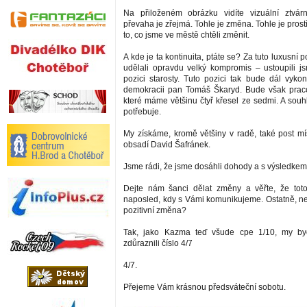
Na přiloženém obrázku vidíte vizuální ztvár
převaha je zřejmá. Tohle je změna. Tohle je prost
to, co jsme ve městě chtěli změnit.
A kde je ta kontinuita, ptáte se? Za tuto luxusní 
udělali opravdu velký kompromis – ustoupili 
pozici starosty. Tuto pozici tak bude dál vykon
demokracii pan Tomáš Škaryd. Bude však praco
které máme většinu čtyř křesel ze sedmi. A souh
potřebuje.
My získáme, kromě většiny v radě, také post mís
obsadí David Šafránek.
Jsme rádi, že jsme dosáhli dohody a s výsledkem
Dejte nám šanci dělat změny a věřte, že tot
naposled, kdy s Vámi komunikujeme. Ostatně, nen
pozitivní změna?
Tak, jako Kazma teď všude cpe 1/10, my b
zdůraznili číslo 4/7
4/7.
Přejeme Vám krásnou předsváteční sobotu.