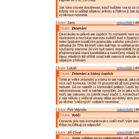
zajímat se o to, co chtějí"
Jak toho chcete dosáhnout, když kašlete i na to co cht
Kdyby ste si udělali nějakou anketu a řídili se jí, tak b
vzniknout nemohla.
Autor:
Jano
odpovědět
| #4
Titulek:
Zklamání
Okecáváte to pěkně ale úspěch To rozhodně není vy
náskokem a nezískat starostu svědčí buď o špatnýc
nebo špatném koaličním potenciálu vašeho sdružení a
odhaduji že 70% lidi kteří vám dali hlas to udělali pro
současný starosta Já vím byli naivní neprohlédli že j
přejmenovaná stará kandidátka a nastrčený mladý líd
hlasy mladých lidí příště snad tolik naivních nebude 
nějakým změnám.
Autor:
Lukáš
odpovědět
| #4
Titulek:
Zklamání a žádný úspěch
Tohle je velké zklamání a snaha to tak napsat, jako do
více než komická. Určitě 70 procent lidí již tyto jména
nebude. Dá se naletět i v komunální politice. Lepší by
nekomnetovat, než si takhle vymýšlet. Je to jako si 
moři, ale nakonec mi rybník musí stačit :(. A kolečka
z nás někdo z vítězné strany dělat asi dobrý den, prot
po těchto "vítězných" volbách neumíme.
Autor:
Petr Vejvoda
odpovědět
| #4
Titulek:
Voliči
Opravdu jste toto komunikovali s voliči kteří Vám da
třeba ne.Děkuji za odpověď
Autor:
Jiří Císař
odpovědět
| #4
Titulek:
Jsem zvědav na tu cyklostezku, už počtv