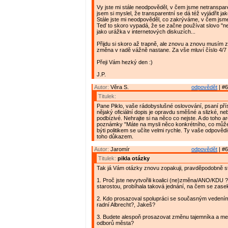
Vy jste mi stále neodpověděl, v čem jsme netranspar
jsem si myslel, že transparentní se dá též vyjádřit ja
Stále jste mi neodpověděl, co zakrýváme, v čem jsm
Teď to skoro vypadá, že se začne používat slovo "n
jako urážka v internetových diskuzích...
Přijdu si skoro až trapně, ale znovu a znovu musím 
změna v radě vážně nastane. Za vše mluví číslo 4/7 
Přeji Vám hezký den :)
J.P.
Autor:
Věra S.
odpovědět
| #6
Titulek:
Pane Piklo, vaše rádobyslušné oslovování, psaní př
nějaký oficiální dopis je opravdu směšné a slizké, neb
podbízivé. Nehrajte si na něco co nejste. A do toho a
poznámky "Máte na mysli něco konkrétního, co můžete
býti politikem se učíte velmi rychle. Ty vaše odpověd
toho důkazem.
Autor:
Jaromír
odpovědět
| #6
Titulek:
pikla otázky
Tak já Vám otázky znovu zopakuji, pravděpodobně ste
1. Proč jste nevytvořili koalici (ne)změna/ANO/KDU 
starostou, probíhala taková jednání, na čem se zase
2. Kdo prosazoval spolupráci se současným vedení
radní Albrecht?, Jakeš?
3. Budete alespoň prosazovat změnu tajemníka a me
odborů města?