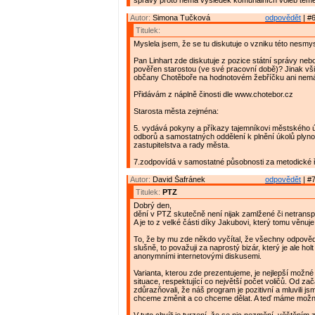
správy proto nemá výsledek komunálních voleb téměř
Autor:
Simona Tučková
odpovědět
| #6
Titulek:
Myslela jsem, že se tu diskutuje o vzniku této nesmy
Pan Linhart zde diskutuje z pozice státní správy neb
pověřen starostou (ve své pracovní době)? Jinak vši
občany Chotěboře na hodnotovém žebříčku ani nemá
Přidávám z náplně činosti dle www.chotebor.cz
Starosta města zejména:
5. vydává pokyny a příkazy tajemníkovi městského 
odborů a samostatných oddělení k plnění úkolů plyn
zastupitelstva a rady města.
7.zodpovídá v samostatné působnosti za metodické 
Autor:
David Šafránek
odpovědět
| #7
Titulek:
PTZ
Dobrý den,
dění v PTZ skutečně není nijak zamlžené či netrans
A je to z velké části díky Jakubovi, který tomu věnuje
To, že by mu zde někdo vyčítal, že všechny odpověd
slušně, to považuji za naprostý bizár, který je ale hol
anonymními internetovými diskusemi.
Varianta, kterou zde prezentujeme, je nejlepší možné
situace, respektující co největší počet voličů. Od za
zdůrazňovali, že náš program je pozitivní a mluvili js
chceme změnit a co chceme dělat. A teď máme možn