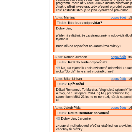
programu Phare až v roce 2006 a dlouho zůstávala 
Jinak o přijetí investora, tedy přesněji o prodeji poz
celé zastupitelstvo, je to jeho vyhrazená pravomoc.
Autor:
Martina
odpovědět
| #5
Titulek:
Kdo bude odpovídat?
Dobrý den,
přijde mi zvláštní, že za stranu změny odpovídá dlo
tajemník.
Bude někdo odpovídat na Jaromírovi otázky?
Autor:
Roman Juránek
odpovědět
| #5
Titulek:
Re:Kdo bude odpovídat?
No, ale tajemník zcela evidentně odpovídal za se
nicku "Borda", to je snad v pořádku, ne?
Autor:
Milan Linhart
odpovědět
| #6
Titulek:
Upřesnění
Děkuji Romanovi. To Martina: "dlouholetý tajemník" j
4 roky, od 1. listopadu 2014. :-) Můj předchůdce Ing. J
tajemníkem MěÚ 21 let, to mi nehrozí, nárok na penzi
let.
Autor:
Jakub Pikla
odpovědět
| #6
Titulek:
Re:Re:Re:dotaz na vedení
Dobrý den, Jaromíre,
zkuste si moji odpověď přečíst ještě jednou a uvidíte
všechny tři otázky.