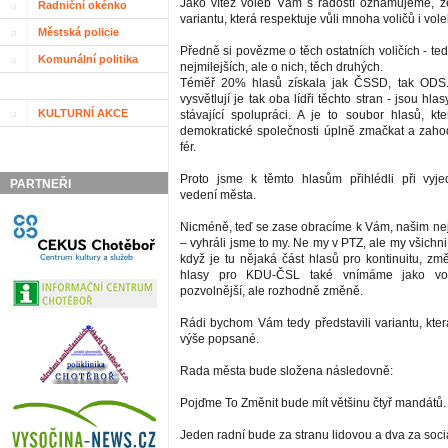
Jako vítěz voleb Vám s radostí oznamujeme, ž
Radniční okénko
variantu, která respektuje vůli mnoha voličů i vole
Městská policie
Předně si povězme o těch ostatních voličích - te
Komunální politika
nejmilejších, ale o nich, těch druhých.
Téměř 20% hlasů získala jak ČSSD, tak ODS.
vysvětlují je tak oba lídři těchto stran - jsou hla
KULTURNÍ AKCE
stávající spolupráci. A je to soubor hlasů, 
demokratické společnosti úplně zmačkat a zahod
fér.
Proto jsme k těmto hlasům přihlédli při vyj
PARTNEŘI
vedení města.
Nicméně, teď se zase obracíme k Vám, našim ne
– vyhráli jsme to my. Ne my v PTZ, ale my všichni 
když je tu nějaká část hlasů pro kontinuitu, změ
hlasy pro KDU-ČSL také vnímáme jako vo
pozvolnější, ale rozhodně změně.
Rádi bychom Vám tedy představili variantu, kter
výše popsané.
Rada města bude složena následovně:
Pojďme To Změnit bude mít většinu čtyř mandátů.
Jeden radní bude za stranu lidovou a dva za soci