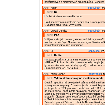
bakalářských a diplomových pracích budou věnovat 
Autor:
radim
odpovědět
| #6
Titulek:
Re:
Ještě Marta zapomněla dodat:
Před jmenováním zamlžíme dění v naší straně prostř
Ovčáčka alias (však vy víte kdo)
Autor:
Lukáš Doležal
odpovědět
| #6
Titulek:
PTZ
Volil jsem vás jako stranu, ale ten váš tiskový mluv
trochu znervózňuje. Nemáte tam na vysvětlování ně
kompetentnějšího, rozumnějšího?
Autor:
LF
odpovědět
| #6
Titulek:
Re:Re:
Zastupitelé, starosta a mistostarosta jsou voleni n
MěÚ ve Ždírci se dle mého názoru leckdy pohybuje 
hranou zákona (cerne stavby apod.). Uvidíme ve čtv
Šafranek splní, co PTZ slíbilo.
Autor:
Milan Linhart
odpovědět
| #
Titulek:
Výkon státní správy na městském úřadě
Česká republika má jako jediný stát na světě smíšen
správy a samosprávy. Chotěboř je obcí s rozšířenou
proto přibližně 70% pracovní náplně úředníků MěÚ tvo
do které nejsou zastupitelé oprávněni zasahovat. Jed
MěÚ jsou metodicky řízeny příslušnými ministerstvy
krajským úřadem. Jmenování a odvolávání úředníků
o úřednících územních samosprávných celků, který 
Zákoníku práce i Zákonu o obcích. Na záležitosti výk