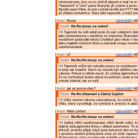
místostarosta, jsou za zo slušně placeni a mají na to
"Nasazeni" a "vize" pana Skaryda, již známe a proto j
Myslíte pane Pikla, že jste vybrali skvělý tým???? Mla
až přijdou turbulence. Starý pilot neporadí, a když po
Autor:
Borda
odpovědět
| #5
Titulek:
Re:Re:dotaz na vedení
Tajemník by měl odejít proto že pár volebních obd
jako místostarosta v tandemu se starostou Škaryde
nováčkem poškodilii město Chotěboř jako nikdo v histo
tlaku majitelů místních firem a zabránili vstupu nove
zaměstnavatele
Autor:
LF
odpovědět
| #5
Titulek:
Re:Re:Re:dotaz na vedení
Tajemník může být odvolán pouze se souhlasem ř
to tedy tak snadné. Navíc by muselo být zjištěno zá
zákona. Pokud si někdo myslí, že změna tajemníka 
že se rozhodnutí budou dávat na počkání, bude si mo
cokoliv kdekoli, tak se mýlí.
Autor:
jak se pozna vitez?
odpovědět
| #5
Titulek:
Re:Re:Zklamání a žádný úspěch
Vítěz nemusí nikomu zduvodnovat, že vyhrál. To
Vítěz, který vysvětluje, že vyhrál je k smíchu i k pláči
Autor:
Milan Linhart
odpovědět
| #5
Titulek:
Re:Re:Re:dotaz na vedení
Jediný větší zaměstnavatel, větší nikoliv velký, k
objevil, byla japonská firma z oblasti automotive. To s
přesně, protože přijeli, když jsme byli první den ve fu
v prostoru dnešní průmyslové zóny se však Japoncům
Průmyslovou zónu se nám pak podařilo vybudovat s