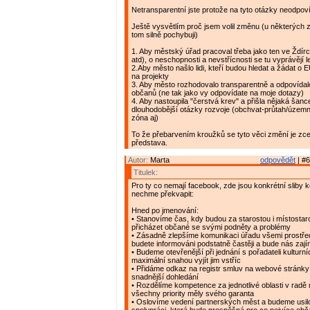
Netransparentní jste protože na tyto otázky neodpov
Ještě vysvětlím proč jsem volil změnu (u některých z
tom silně pochybuji)
1. Aby městský úřad pracoval třeba jako ten ve Ždírc
atd), o neschopnosti a nevstřícnosti se tu vyprávějí 
2.Aby město našlo lidi, kteří budou hledat a žádat o E
na projekty
3. Aby město rozhodovalo transparentně a odpovídal
občanů (ne tak jako vy odpovídate na moje dotazy)
4. Aby nastoupila "čerstvá krev" a přišla nějaká šance 
dlouhodobější otázky rozvoje (obchvat-průtah/územ
zóna aj)
To že přebarvením kroužků se tyto věci změní je zc
představa.
Autor:
Marta
odpovědět
| #6
Titulek:
Pro ty co nemají facebook, zde jsou konkrétní sliby k
nechme překvapit:
Hned po jmenování:
• Stanovíme čas, kdy budou za starostou i místostar
přicházet občané se svými podněty a problémy
• Zásadně zlepšíme komunikaci úřadu všemi prostřed
budete informováni podstatně častěji a bude nás zaj
• Budeme otevřenější při jednání s pořadateli kulturní
maximální snahou vyjít jim vstříc
• Přidáme odkaz na registr smluv na webové stránky 
snadnější dohledání
• Rozdělíme kompetence za jednotlivé oblasti v radě
všechny priority měly svého garanta
• Oslovíme vedení partnerských měst a budeme usil