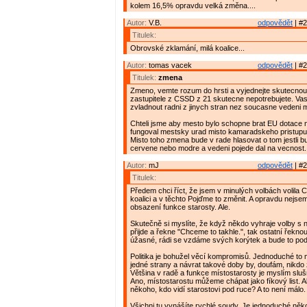
kolem 16,5% opravdu velká změna....
Autor:
V.B.
odpovědět
| #2
Titulek:
Obrovské zklamání, milá koalice...
Autor:
tomas vacek
odpovědět
| #2
Titulek:
zmena
Zmeno, vemte rozum do hrsti a vyjednejte skutecnou 
zastupitele z CSSD z 21 skutecne nepotrebujete. Vasi 
zvladnout radni z jinych stran nez soucasne vedeni m
Chteli jsme aby mesto bylo schopne brat EU dotace n
fungoval mestsky urad misto kamaradskeho pristupu a
Misto toho zmena bude v rade hlasovat o tom jestli b
cervene nebo modre a vedeni pojede dal na vecnost.
Autor:
mJ
odpovědět
| #2
Titulek:
Předem chci říct, že jsem v minulých volbách volila
koalici a v těchto Pojďme to změnit. A opravdu nejs
obsazení funkce starosty. Ale.
Skutečně si myslíte, že když někdo vyhraje volby s
přijde a řekne "Chceme to takhle.", tak ostatní řeknou
úžasné, rádi se vzdáme svých korýtek a bude to pod
Politika je bohužel věcí kompromisů. Jednoduché to
jedné strany a návrat takové doby by, doufám, nikdo 
Většina v radě a funkce místostarosty je myslím sl
Ano, místostarostu můžeme chápat jako fíkový list. Al
někoho, kdo vidí starostovi pod ruce? A to není málo.
Všichni tu vynášíte rychlé soudy. Je jednoduché něko