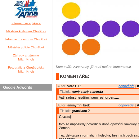
Internetové aplikace
Městská knihovna Chotěboř
Informační centrum Chotěboř
Městská policie Chotěboř
Záhady a tajemno
Milan Knob
Komentáře zastaveny, již není možno komentovat.
Fotografie z Chotěbořska
Milan Knob
KOMENTÁŘE:
Autor:
volic PTZ
odpovědět
| #
Google Adwords
Titulek:
nový starý starosta
Vaši radost nesdilim, jsem rpzhorcen.....
Autor:
anonymní brek
odpovědět
| #
Titulek:
gratulace ?
Gratuluji,
toto se naposledy povedlo v době opoziční smlouvy
Zeman.
Též děkuji za informativní kolečka, bez nich bych sit