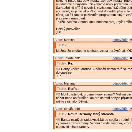
neleží v rukou starosty města, ale rady města. Toto s
uvědomme a najednou získáváme nový pohled na vě
Samozřejmě příště nevolit je rozhodnutí každého obč
upozornil, že jsme jako PTZ nešli do voleb jako anti-
něco, ale šli jsme s pozitivním programem plným změ
připraveni realizovat.
Takže uvidíme v budoucnu, budeme rádi, když změní
Hezký podvečer,
J.P.
Autor:
Martina
odpovědět
| #
Titulek:
Možná, že to všecho nechápu zcela správně, ale OD
Autor:
Jakub Pikla
odpovědět
| #
Titulek:
Re:
Dobrý večer, Martino. Občanští demokraté se roz
do opozice.
J.P.
Autor:
Martina
odpovědět
| #
Titulek:
Re:Re:
Mohl byste být, prosím, konkrétnější? Měli na věc
názor nebo chtěli něco, co pro ostatní nebylo přijate
mě to zajímalo. Děkuji.
Autor:
tomáš hebl
odpovědět
| #
Titulek:
Re:Re:Re:nový starý starosta
Banda mladých rádobypolitiků se spojila s radními
vytvořila stranu změny. Vedení města zůstává, krom
na pozici místostarosty.