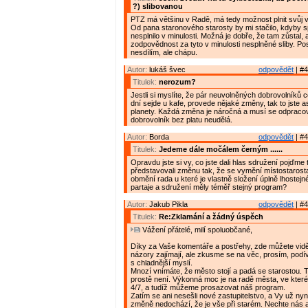
?) slibovanou
PTZ má většinu v Radě, má tedy možnost plnit svůj 
Od pana staronového starosty by mi stačilo, kdyby sp
nesplnilo v minulosti. Možná je dobře, že tam zůstal, 
zodpovědnost za tyto v minulosti nesplněné sliby. P
nesdílím, ale chápu.
Autor:
lukáš švec
odpovědět
| #4
Titulek:
nerozum?
Jestli si myslíte, že pár neuvolněných dobrovolníků 
dní sejde u kafe, provede nějaké změny, tak to jste as
planety. Každá změna je náročná a musí se odpracov
dobrovolník bez platu neudělá.
Autor:
Borda
odpovědět
| #4
Titulek:
Jedeme dále močálem černým ......
Opravdu jste si vy, co jste dali hlas sdružení pojďme 
představovali změnu tak, že se vymění místostarost
obmění rada u které je vlastně složení úplně lhostej
partaje a sdružení měly téměř stejný program?
Autor:
Jakub Pikla
odpovědět
| #4
Titulek:
Re:Zklamání a žádný úspěch
Vážení přátelé, milí spoluobčané,
Díky za Vaše komentáře a postřehy, zde můžete vidě
názory zajímají, ale zkusme se na věc, prosím, podív
s chladnější myslí.
Mnozí vnímáte, že město stojí a padá se starostou. 
prostě není. Výkonná moc je na radě města, ve kter
4/7, a tudíž můžeme prosazovat náš program.
Zatím se ani nesešli nové zastupitelstvo, a Vy už nyní
změně nedochází, že je vše při starém. Nechte nás 