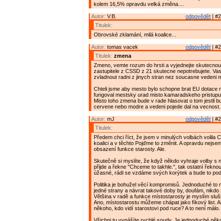
kolem 16,5% opravdu velká změna....
Autor:
V.B.
odpovědět
| #2
Titulek:
Obrovské zklamání, milá koalice...
Autor:
tomas vacek
odpovědět
| #2
Titulek:
zmena
Zmeno, vemte rozum do hrsti a vyjednejte skutecnou 
zastupitele z CSSD z 21 skutecne nepotrebujete. Vasi 
zvladnout radni z jinych stran nez soucasne vedeni m
Chteli jsme aby mesto bylo schopne brat EU dotace n
fungoval mestsky urad misto kamaradskeho pristupu a
Misto toho zmena bude v rade hlasovat o tom jestli b
cervene nebo modre a vedeni pojede dal na vecnost.
Autor:
mJ
odpovědět
| #2
Titulek:
Předem chci říct, že jsem v minulých volbách volila
koalici a v těchto Pojďme to změnit. A opravdu nejs
obsazení funkce starosty. Ale.
Skutečně si myslíte, že když někdo vyhraje volby s
přijde a řekne "Chceme to takhle.", tak ostatní řeknou
úžasné, rádi se vzdáme svých korýtek a bude to pod
Politika je bohužel věcí kompromisů. Jednoduché to
jedné strany a návrat takové doby by, doufám, nikdo 
Většina v radě a funkce místostarosty je myslím sl
Ano, místostarostu můžeme chápat jako fíkový list. Al
někoho, kdo vidí starostovi pod ruce? A to není málo.
Všichni tu vynášíte rychlé soudy. Je jednoduché něko