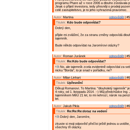
programu Phare až v roce 2006 a dlouho zůstávala 
Jinak o přijetí investora, tedy přesněji o prodeji poz
celé zastupitelstvo, je to jeho vyhrazená pravomoc.
Autor:
Martina
odpovědět
| #5
Titulek:
Kdo bude odpovídat?
Dobrý den,
přijde mi zvláštní, že za stranu změny odpovídá dlo
tajemník.
Bude někdo odpovídat na Jaromírovi otázky?
Autor:
Roman Juránek
odpovědět
| #5
Titulek:
Re:Kdo bude odpovídat?
No, ale tajemník zcela evidentně odpovídal za se
nicku "Borda", to je snad v pořádku, ne?
Autor:
Milan Linhart
odpovědět
| #6
Titulek:
Upřesnění
Děkuji Romanovi. To Martina: "dlouholetý tajemník" j
4 roky, od 1. listopadu 2014. :-) Můj předchůdce Ing. J
tajemníkem MěÚ 21 let, to mi nehrozí, nárok na penzi
let.
Autor:
Jakub Pikla
odpovědět
| #6
Titulek:
Re:Re:Re:dotaz na vedení
Dobrý den, Jaromíre,
zkuste si moji odpověď přečíst ještě jednou a uvidíte
všechny tři otázky.