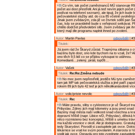
Co vím, tak počet zaměstnanců MÚ stanovuje RM.
počet asi dost přestřelil. Ani já teď nevím jejich poče
podívat na telefonní seznam), ale tipuji, že jich bude
pečovatelské služby atd. do cca 85 včetně uvolněnýc
Jinak jsem zvědavým, zda již ve čtvrtek sdělí pan Š
čas, kdy se pravidelně bude s veřejností setkávat. Př
chtělo dodržet předvolební slib. Jsem zvědavý jak ihn
který mají dle programu naplnit ihned po zvolení.
Autor:
Martin Pavlas
odpovědět
| #3
Titulek:
Já jsem rád že Škaryd zůstal. Trapnýma slibama o c
bazénu bylo dost, ono kde bychom na to vzali, že? Al
ono těch 9,5 lidí co se příjdou vykoupat to utáhnou.
Komedianti....zelený, piráti, top09....
Autor:
Vašek
odpovědět
| #3
Titulek:
Re:Re:Změna nebude
No moc jsem nepřestřelil, jestliže Mú tyto zaměstn
tam jak MP tak pečovatelská služba a jiné patří započí
rokem 89 jich bylo 42 teď je jich několikanásobně víc
Autor:
volic/priste nevolic
odpovědět
| #3
Titulek:
Re:
Máte pravdu, sliby o cyklostezce je už Škaryd tra
Pribyslav, Zdirec jich mají kilometry a jsou pred sna
Bazény mají města naší velikosti snad všechna a krac
dopravní hřiště (napr. Libice n/D, Pribyslav), dětská 
něco rozmisteno bez konceptu), hřiště s umelou tráv
ma každá vesnice v okolí. Ale je dodojovano. Gratuluji
tedy Skarydovi. Povodil si zastupitele jak ovce. Doktoř
lékárnice se vrati ke svým povolanim. A starosta si 
vodit jak ovce. Opravdu pro toto zvednete zastupitel