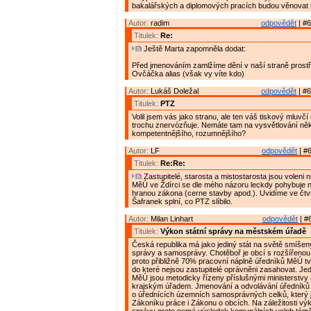
bakalářských a diplomových pracích budou věnovat 
Autor:
radim
odpovědět
| #6
Titulek:
Re:
Ještě Marta zapomněla dodat:
Před jmenováním zamlžíme dění v naší straně prostř
Ovčáčka alias (však vy víte kdo)
Autor:
Lukáš Doležal
odpovědět
| #6
Titulek:
PTZ
Volil jsem vás jako stranu, ale ten váš tiskový mluv
trochu znervózňuje. Nemáte tam na vysvětlování ně
kompetentnějšího, rozumnějšího?
Autor:
LF
odpovědět
| #6
Titulek:
Re:Re:
Zastupitelé, starosta a mistostarosta jsou voleni n
MěÚ ve Ždírci se dle mého názoru leckdy pohybuje 
hranou zákona (cerne stavby apod.). Uvidíme ve čtv
Šafranek splní, co PTZ slíbilo.
Autor:
Milan Linhart
odpovědět
| #
Titulek:
Výkon státní správy na městském úřadě
Česká republika má jako jediný stát na světě smíšen
správy a samosprávy. Chotěboř je obcí s rozšířenou
proto přibližně 70% pracovní náplně úředníků MěÚ tvo
do které nejsou zastupitelé oprávněni zasahovat. Jed
MěÚ jsou metodicky řízeny příslušnými ministerstvy
krajským úřadem. Jmenování a odvolávání úředníků
o úřednících územních samosprávných celků, který 
Zákoníku práce i Zákonu o obcích. Na záležitosti výk