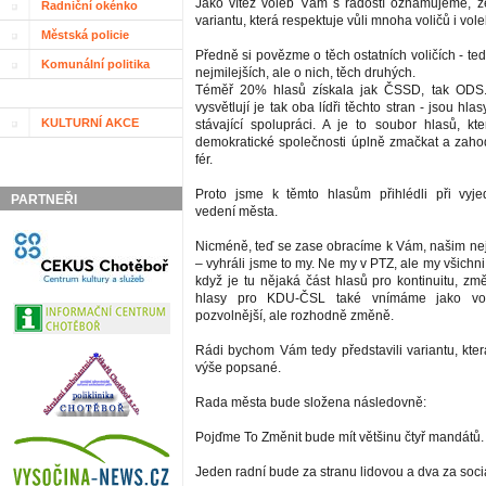
Jako vítěz voleb Vám s radostí oznamujeme, ž
Radniční okénko
variantu, která respektuje vůli mnoha voličů i vole
Městská policie
Předně si povězme o těch ostatních voličích - te
Komunální politika
nejmilejších, ale o nich, těch druhých.
Téměř 20% hlasů získala jak ČSSD, tak ODS.
vysvětlují je tak oba lídři těchto stran - jsou hla
KULTURNÍ AKCE
stávající spolupráci. A je to soubor hlasů, 
demokratické společnosti úplně zmačkat a zahod
fér.
Proto jsme k těmto hlasům přihlédli při vyj
PARTNEŘI
vedení města.
Nicméně, teď se zase obracíme k Vám, našim ne
– vyhráli jsme to my. Ne my v PTZ, ale my všichni 
když je tu nějaká část hlasů pro kontinuitu, změ
hlasy pro KDU-ČSL také vnímáme jako vo
pozvolnější, ale rozhodně změně.
Rádi bychom Vám tedy představili variantu, kter
výše popsané.
Rada města bude složena následovně:
Pojďme To Změnit bude mít většinu čtyř mandátů.
Jeden radní bude za stranu lidovou a dva za soci