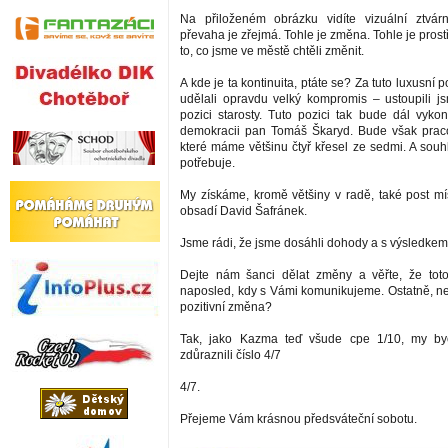
Na přiloženém obrázku vidíte vizuální ztvár
převaha je zřejmá. Tohle je změna. Tohle je prost
to, co jsme ve městě chtěli změnit.
A kde je ta kontinuita, ptáte se? Za tuto luxusní 
udělali opravdu velký kompromis – ustoupili 
pozici starosty. Tuto pozici tak bude dál vykon
demokracii pan Tomáš Škaryd. Bude však praco
které máme většinu čtyř křesel ze sedmi. A souh
potřebuje.
My získáme, kromě většiny v radě, také post mís
obsadí David Šafránek.
Jsme rádi, že jsme dosáhli dohody a s výsledkem
Dejte nám šanci dělat změny a věřte, že tot
naposled, kdy s Vámi komunikujeme. Ostatně, nen
pozitivní změna?
Tak, jako Kazma teď všude cpe 1/10, my b
zdůraznili číslo 4/7
4/7.
Přejeme Vám krásnou předsváteční sobotu.