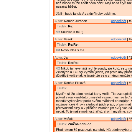
než vůbec může začít něco dělat. Mají na to čtyři rok
nezačal běžet.
Já jim budu fandit. A za čtyři roky uvidíme.
Autor:
Roman Juránek
odpovědět
| #2
Titulek:
Re:
Souhlas s mJ :)
Autor:
Vašek
odpovědět
| #2
Titulek:
Re:Re:
Nesouhlas s mJ
Autor:
Jan
odpovědět
| #2
Titulek:
Re:Re:
Nikdo tu nevynáší rychlé soudy, ale když se z min
Zelených a TOPky vymění jeden, jen proto aby přilák
důvěřivé voliče tak je jasné, že se o změnu nemůže je
Autor:
Renáta Piklová
odpovědět
| #2
Titulek:
Myslím si, že takto rozdali karty voliči. Tito zastupitel
pokud svou kandidaturu mysleli vážně, musí se teď s
mandát vykonávat podle svého svědomí co nejlépe. A
možnost celé 4 roky sledovat jejich práci, připomínat j
předvolební sliby a v příštích volbách jim svůj hlas 
nedat. To je naše možnost, ať už si o ní myslíme, c
Autor:
Vašek
odpovědět
| #3
Titulek:
Změna nebude
Před rokem 89 pracovalo na tehdy Národním výboru