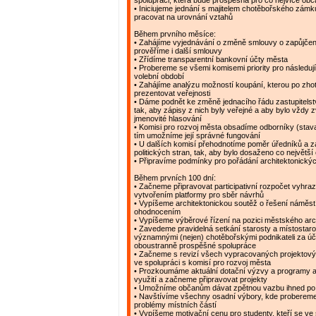
spolupráci, která bude prospěšná pro co nejvíce ob
• Iniciujeme jednání s majitelem chotěbořského zám
pracovat na urovnání vztahů
Během prvního měsíce:
• Zahájíme vyjednávání o změně smlouvy o zapůjčen
prověříme i další smlouvy
• Zřídíme transparentní bankovní účty města
• Probereme se všemi komisemi priority pro následujíc
volební období
• Zahájíme analýzu možností koupání, kterou po zh
prezentovat veřejnosti
• Dáme podnět ke změně jednacího řádu zastupitelstv
tak, aby zápisy z nich byly veřejné a aby bylo vždy 
jmenovité hlasování
• Komisi pro rozvoj města obsadíme odborníky (stavař
tím umožníme její správné fungování
• U dalších komisí přehodnotíme poměr úředníků a 
politických stran, tak, aby bylo dosaženo co největší
• Připravíme podmínky pro pořádání architektonický
Během prvních 100 dní:
• Začneme připravovat participativní rozpočet vyhr
vytvořením platformy pro sběr návrhů
• Vypíšeme architektonickou soutěž o řešení náměstí
ohodnocením
• Vypíšeme výběrové řízení na pozici městského arc
• Zavedeme pravidelná setkání starosty a místostaro
významnými (nejen) chotěbořskými podnikateli za ú
oboustranně prospěšné spolupráce
• Začneme s revizí všech vypracovaných projektov
ve spolupráci s komisí pro rozvoj města
• Prozkoumáme aktuální dotační výzvy a programy a
využití a začneme připravovat projekty
• Umožníme občanům dávat zpětnou vazbu ihned po
• Navštívíme všechny osadní výbory, kde probereme 
problémy místních částí
• Vypíšeme motivační cenu pro studenty, kteří se ve