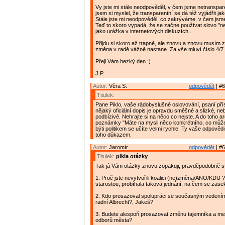
Vy jste mi stále neodpověděl, v čem jsme netranspar
jsem si myslel, že transparentní se dá též vyjádřit ja
Stále jste mi neodpověděl, co zakrýváme, v čem jsm
Teď to skoro vypadá, že se začne používat slovo "n
jako urážka v internetových diskuzích...
Přijdu si skoro až trapně, ale znovu a znovu musím 
změna v radě vážně nastane. Za vše mluví číslo 4/7 
Přeji Vám hezký den :)
J.P.
Autor:
Věra S.
odpovědět
| #6
Titulek:
Pane Piklo, vaše rádobyslušné oslovování, psaní př
nějaký oficiální dopis je opravdu směšné a slizké, neb
podbízivé. Nehrajte si na něco co nejste. A do toho a
poznámky "Máte na mysli něco konkrétního, co můžete
býti politikem se učíte velmi rychle. Ty vaše odpověd
toho důkazem.
Autor:
Jaromír
odpovědět
| #6
Titulek:
pikla otázky
Tak já Vám otázky znovu zopakuji, pravděpodobně ste
1. Proč jste nevytvořili koalici (ne)změna/ANO/KDU 
starostou, probíhala taková jednání, na čem se zase
2. Kdo prosazoval spolupráci se současným vedení
radní Albrecht?, Jakeš?
3. Budete alespoň prosazovat změnu tajemníka a me
odborů města?