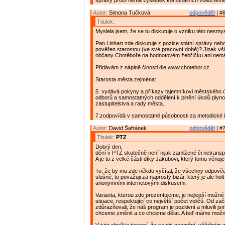
správy proto nemá výsledek komunálních voleb téměř
Autor:
Simona Tučková
odpovědět
| #6
Titulek:
Myslela jsem, že se tu diskutuje o vzniku této nesmy
Pan Linhart zde diskutuje z pozice státní správy neb
pověřen starostou (ve své pracovní době)? Jinak vši
občany Chotěboře na hodnotovém žebříčku ani nemá
Přidávám z náplně činosti dle www.chotebor.cz
Starosta města zejména:
5. vydává pokyny a příkazy tajemníkovi městského 
odborů a samostatných oddělení k plnění úkolů plyn
zastupitelstva a rady města.
7.zodpovídá v samostatné působnosti za metodické 
Autor:
David Šafránek
odpovědět
| #7
Titulek:
PTZ
Dobrý den,
dění v PTZ skutečně není nijak zamlžené či netrans
A je to z velké části díky Jakubovi, který tomu věnuje
To, že by mu zde někdo vyčítal, že všechny odpověd
slušně, to považuji za naprostý bizár, který je ale hol
anonymními internetovými diskusemi.
Varianta, kterou zde prezentujeme, je nejlepší možné
situace, respektující co největší počet voličů. Od za
zdůrazňovali, že náš program je pozitivní a mluvili js
chceme změnit a co chceme dělat. A teď máme možn