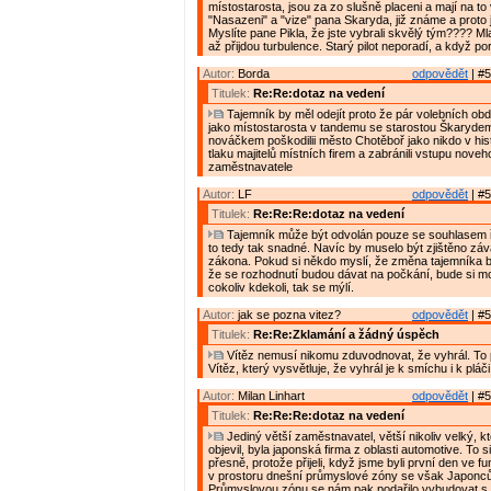
místostarosta, jsou za zo slušně placeni a mají na to
"Nasazeni" a "vize" pana Skaryda, již známe a proto j
Myslíte pane Pikla, že jste vybrali skvělý tým???? Mla
až přijdou turbulence. Starý pilot neporadí, a když po
Autor:
Borda
odpovědět
| #5
Titulek:
Re:Re:dotaz na vedení
Tajemník by měl odejít proto že pár volebních obd
jako místostarosta v tandemu se starostou Škaryde
nováčkem poškodilii město Chotěboř jako nikdo v histo
tlaku majitelů místních firem a zabránili vstupu nove
zaměstnavatele
Autor:
LF
odpovědět
| #5
Titulek:
Re:Re:Re:dotaz na vedení
Tajemník může být odvolán pouze se souhlasem ř
to tedy tak snadné. Navíc by muselo být zjištěno zá
zákona. Pokud si někdo myslí, že změna tajemníka 
že se rozhodnutí budou dávat na počkání, bude si mo
cokoliv kdekoli, tak se mýlí.
Autor:
jak se pozna vitez?
odpovědět
| #5
Titulek:
Re:Re:Zklamání a žádný úspěch
Vítěz nemusí nikomu zduvodnovat, že vyhrál. To
Vítěz, který vysvětluje, že vyhrál je k smíchu i k pláči
Autor:
Milan Linhart
odpovědět
| #5
Titulek:
Re:Re:Re:dotaz na vedení
Jediný větší zaměstnavatel, větší nikoliv velký, k
objevil, byla japonská firma z oblasti automotive. To s
přesně, protože přijeli, když jsme byli první den ve fu
v prostoru dnešní průmyslové zóny se však Japoncům
Průmyslovou zónu se nám pak podařilo vybudovat s