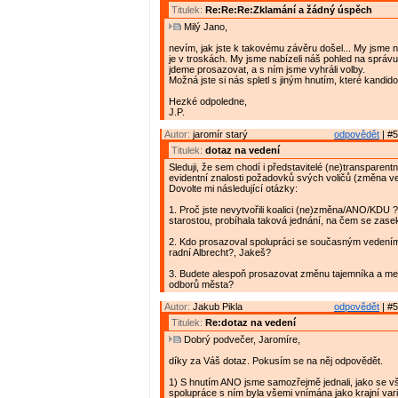
Titulek:
Re:Re:Re:Zklamání a žádný úspěch
Milý Jano,
nevím, jak jste k takovému závěru došel... My jsme ne
je v troskách. My jsme nabízeli náš pohled na správu
jdeme prosazovat, a s ním jsme vyhráli volby.
Možná jste si nás spletl s jiným hnutím, které kandido
Hezké odpoledne,
J.P.
Autor:
jaromír starý
odpovědět
| #5
Titulek:
dotaz na vedení
Sleduji, že sem chodí i představitelé (ne)transparent
evidentní znalosti požadovků svých voličů (změna v
Dovolte mi následující otázky:
1. Proč jste nevytvořili koalici (ne)změna/ANO/KDU 
starostou, probíhala taková jednání, na čem se zase
2. Kdo prosazoval spolupráci se současným vedení
radní Albrecht?, Jakeš?
3. Budete alespoň prosazovat změnu tajemníka a me
odborů města?
Autor:
Jakub Pikla
odpovědět
| #5
Titulek:
Re:dotaz na vedení
Dobrý podvečer, Jaromíre,
díky za Váš dotaz. Pokusím se na něj odpovědět.
1) S hnutím ANO jsme samozřejmě jednali, jako se vš
spolupráce s ním byla všemi vnímána jako krajní vari