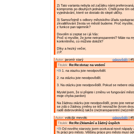
2) Tato varianta nebyla od začátku námi preferovaná,
kompromis po dlouhých jednáních. Chtěli jsme tím o
vyjednávání, které se dostalo do slepé uličky.
3) Samozřejmě s odbory městského úřadu spoluprac
zkvalitňování života ve městě budeme. Proč myslíte, 
z funkce pan tajemník?
Dovolím si zeptat se i já Vás:
Proč si myslíte, že jsme netransparentní? Máte na m
konkrétního, co můžete doložit?
Díky a hezký večer,
J.P.
Autor:
jaromír starý
odpovědět
| #5
Titulek:
Re:Re:dotaz na vedení
1. na otazku jste neodpověděl.
2. na otázku jste neodpověděl.
3. Na otázku jste neodpověděl. Pokud se nebere otá
Myslel jsem, že si přejete i změnu ve fungování měs
moje chyba pardon)
Na žádnou otázku jste neodpověděl, proto jste netran
se zdá o žádnou změnu se též nesnažíte (krom dvou
radě dobrovolníků) takže (ne)transparentní (ne)změ
Autor:
volic/jiz mevolic
odpovědět
| #5
Titulek:
Re:Re:Zklamání a žádný úspěch
Od nového starosty jsem ocekaval nové nápady a
% práci pro město. Většinu práce pro město musí od