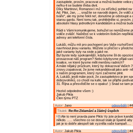
zastupitele, prosím, pracovat a možná budete velice
neřku-li se budete třeba divit.
Díky Martinovi, Romanovi i mJ za střízlivý pohled na
Ad. Pilot, Jan, ..., snažíte se navodit dojem, že voliči z
tváře", ale my jsme řekli ne!, donutíme je odstoupit a
starou gardu. Není tomu tak, prohlédněte si, prosím, 
absolutní hlasy jednotlivým kandidátům a možná bud
Rádi s Vámi komunikujeme, bohužel se nemůžeme p
voliče zvlášť. Naštěstí se k volebním lístkům nepřikl
adresy ani telefonní čísla.
Lukáši, můžu mít pro pochopení pro Vaše rozhořčení
navrhnout jinou variantu. Můžete si přečíst v předch
jaké varianty byly na stole a jaké ne.
Byl byste tedy spokojenější, kdybysme šli do opozic
prosazovat náš program? Nebo kdybysme přijali vari
koalice, ve které bysme měli menšinu radních?
A máte nějaký průzkum, který by dokazoval Vašich
znovu zopakovat, že jsme nekandidovali jako anti- ně
s naším programem, který nyní začneme plnit.
A, Lukáši, jestli máte pocit, že zastupitelstvo je jen sp
dobrovolníků, co chodí na kafe, tak se přijďte podívat
31. Října a přesvědčíte se o opaku! :) Snad se tam p
Hezké odpoledne všem :)
Jakub Pikla
Člen týmu PTZ
Autor:
Jano
odpovědět
| #4
Titulek:
Re:Re:Zklamání a žádný úspěch
Ale to není pravda pane Piklo Vy jste práve kandido
někdo. ...... všechno co se dosud stalo je špatně aby 
jak je to dobře alespoň tak vyzněla vaše kampaň.....
Autor:
Jakub Pikla
odpovědět
| #4