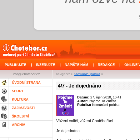
PUBLIKUJTE
|
INZERUJTE
|
NAPIŠTE NÁM
|
REDAKCE
|
ONLINE 
info@ichotebor.cz
navigace: »
Komunální politika
»
ÚVODNÍ STRANA
4/7 - Je dojednáno
SPORT
Datum:
27. říjen 2018, 16:41
KULTURA
Autor:
Pojďme To Změnit
Rubrika:
Komunální politika
ZAJÍMAVOSTI
ŠKOLSTVÍ
Vážení voliči, vážení Chotěbořáci.
ARCHIV
Je dojednáno.