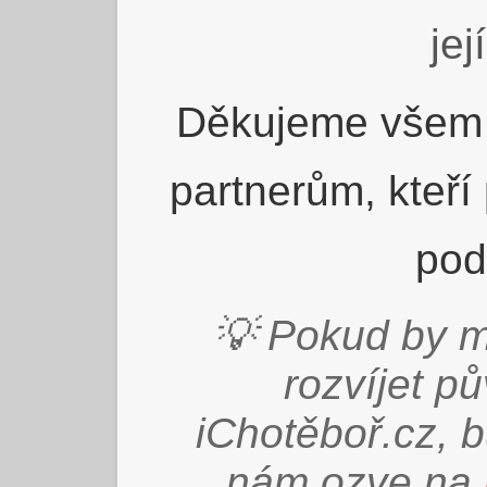
jej
Děkujeme všem 
partnerům, kteří
pod
💡 Pokud by m
rozvíjet p
iChotěboř.cz, 
nám ozve na