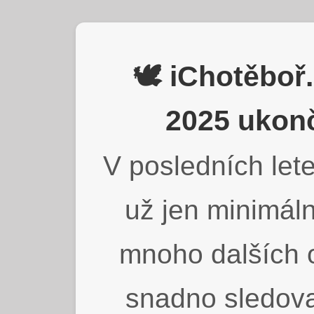
🕊️ iChotěbo
2025 ukonč
V posledních lete
už jen minimáln
mnoho dalších o
snadno sledova