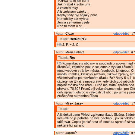
TOPka na to jen cumi
Jak hrabat k sobě umí
A zeleni ti taky
A je zelenam vzteky
Kdyby tady byl nějaký pirat
Nemohl by tak vyhrat
Jen ja se tvářím vsele
Neb to mam u pr......
Autor:
Cloze
odpovědět
| #7
Titulek:
Re:Re:PTZ
J. P. = J. O.
Autor:
Milan Linhart
odpovědět
| #7
Titulek:
Re:
Komunikace s občany je součástí pracovní nápln
úředníků, zejména pokud se jedná o výklad zákonů.
tomu webové stránky města, facebook, ichotebor, C
mobilní rozhlas, klasický rozhlas, tiskové zprávy, at
všichni voláte po otevřeném úřadu, že? Body 5 a 7, 
citujete, se týkají samosprávy, tedy těch zbývajícíc
náplně městského úřadu. Proč má státní správa na
převahu 70:30? Protože ji vykonáváme nejen pro Cho
celý správní obvod o velikosti 31 obcí, jak jsme ji pře
zrušeného okresního úřadu.
Autor:
Mirek Jašek
odpovědět
| #7
Titulek:
A já děkuji panu Piklovi za komunikaci. Slušná, žádné
vysvětlí co je potřeba. Vůbec nechápu, jak si někdo 
stěžovat. Copak je slušnost už dneska sprosté slov
některé lidi asi ano.
Autor:
Jaromír
odpovědět
| #7