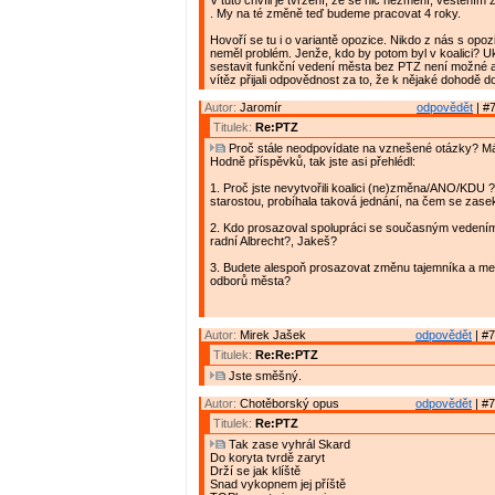
V tuto chvíli je tvrzení, že se nic nezmění, věštěním 
. My na té změně teď budeme pracovat 4 roky.
Hovoří se tu i o variantě opozice. Nikdo z nás s opoz
neměl problém. Jenže, kdo by potom byl v koalici? U
sestavit funkční vedení města bez PTZ není možné a
vítěz přijali odpovědnost za to, že k nějaké dohodě do
Autor:
Jaromír
odpovědět
| #7
Titulek:
Re:PTZ
Proč stále neodpovídate na vznešené otázky? M
Hodně příspěvků, tak jste asi přehlédl:
1. Proč jste nevytvořili koalici (ne)změna/ANO/KDU 
starostou, probíhala taková jednání, na čem se zase
2. Kdo prosazoval spolupráci se současným vedení
radní Albrecht?, Jakeš?
3. Budete alespoň prosazovat změnu tajemníka a me
odborů města?
Autor:
Mirek Jašek
odpovědět
| #7
Titulek:
Re:Re:PTZ
Jste směšný.
Autor:
Chotěborský opus
odpovědět
| #7
Titulek:
Re:PTZ
Tak zase vyhrál Skard
Do koryta tvrdě zaryt
Drží se jak klíště
Snad vykopnem jej příště