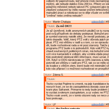
celkem 42 papírožroutů, teď přesné číslo neznám(opr
mýlím), ale nebude daleko číslu 200 ks. Přitom ve st
potažmo městské nebylo takové PC vybavení jako teď
zlepšení vybavení by mělo nastat snížení lehkoživků.
manuální pracI a robotizaci se to děje všude ve světě
"změna" nebo změna nebude?
Autor:
Martin Chalupa
odpovědět
| #3
Titulek:
Za mě OK!!!
Je až úsměvné, kolik anonymních pisálků se tu rozepi
pod svůj příspěvek do debaty podepsat. Bohužel pro
je symbol starosty natolik silný, že nevidí podstatu, p
takto dopadlo. Volič, který PTZ volil z důvodu jejich
jásat. PTZ má většinu v radě a o tom, co se opravd
dít, bude rozhodovat rada a né post starosty. Takže
programu PTZ bude o to jednodušší. Kdo volil PTZ kv
zbavil současných politických stran, má bohužel smů
vzít více kamarádů k volbám, aby vznikla vláda pouz
Kdo podrobně sledoval dílčí informace, musí uznat, že
OK. Když si ODS nárokovala se 10% starostu a neby
potvrdit ani většinu v radě pro PTZ, tak co se mělo st
do koalice s větším zlem, které bude mít minimální s
kdo vás připraví i o možnost rozhodovat ve prospěch 
Autor:
Zdena S.
odpovědět
| #3
Titulek:
Tezko vycitat Pojdme to zmenit, na jejiz kandidatce 
novych tvari, ze se do zastupitelstva dostaly zase j
tvare plus Safranek. Primarne to tedy bude problem (
to vycitat zvolenym zastupitelum, a uz vubec ne PTZ 
Tezko vsak uverit, ze v tomto slozeni rady se neco z
hosi prekvapi...
Autor:
LF
odpovědět
| #3
Titulek:
Re:Změna nebude