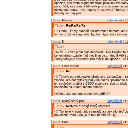
opozice, pak tento argument ztraci polovinu sve vahy.
potaz fakt, ze spousta lidi volila proti soucasnemu ve
hlavne starostovi - tzv. negativni hlasovani? Ted uz s
dohody se maji plnit.
Autor:
Martina
odpovědět
| #1
Titulek:
Re:Re:Re:Re:
Chápu, že vy osobně asi informace nemáte, ale 
tým to určitě ví a my voliči bychom byli rádi v obraze.
Autor:
!!!!
odpovědět
| #1
Titulek:
Takže.. u voleb jsem byla naposled. Díky Pojdme to 
konečnému rozuzlení už nevěřím ve změnu!!! Velké 
Škarydem jako starostou jste měli jít do opozice.. né
Autor:
lubos indrak
odpovědět
| #1
Titulek:
Re:
To byla opravdu naivní představa, že současní ra
změnu. Jen nachytali hlupáky na název "pojďme to z
jen společný projekt s ČSSD a banda srabů co nikd
kandidáta na vedení města neměla.
Otázka: Jak se budete jmenovat příště?
Autor:
Mladý starý pilot
odpovědět
| #1
Titulek:
Re:Re:Re:nový starý starosta
Tak to je krásné , jak se mladý a starý pilot teď o
povolenníˇ míru. Ano, je to fakt úsměvné :-)))
Autor:
Pilot
odpovědět
| #1
Titulek: