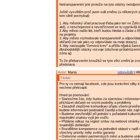
Netransparentní jste protože na tyto otázky neodpov
Ještě vysvětlím proč jsem volil změnu (u některých z
tom silně pochybuji)
1. Aby městský úřad pracoval třeba jako ten ve Ždírc
atd), o neschopnosti a nevstřícnosti se tu vyprávějí 
2.Aby město našlo lidi, kteří budou hledat a žádat o E
na projekty
3. Aby město rozhodovalo transparentně a odpovídal
občanů (ne tak jako vy odpovídate na moje dotazy)
4. Aby nastoupila "čerstvá krev" a přišla nějaká šance 
dlouhodobější otázky rozvoje (obchvat-průtah/územ
zóna aj)
To že přebarvením kroužků se tyto věci změní je zc
představa.
Autor:
Marta
odpovědět
| #6
Titulek:
Pro ty co nemají facebook, zde jsou konkrétní sliby k
nechme překvapit:
Hned po jmenování:
• Stanovíme čas, kdy budou za starostou i místostar
přicházet občané se svými podněty a problémy
• Zásadně zlepšíme komunikaci úřadu všemi prostřed
budete informováni podstatně častěji a bude nás zaj
• Budeme otevřenější při jednání s pořadateli kulturní
maximální snahou vyjít jim vstříc
• Přidáme odkaz na registr smluv na webové stránky 
snadnější dohledání
• Rozdělíme kompetence za jednotlivé oblasti v radě
všechny priority měly svého garanta
• Oslovíme vedení partnerských měst a budeme usil