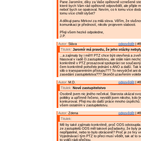
Pane Jaromíre, díky za Vaše opětovně vznešené stej
které bych Vám rád opětovně odpověděl, ale přijde m
neboť bych se opakoval. Nevím, co k tomu více doda
tomu více chtěl slyšet?
A děkuji panu Mirkovi za milá slova. Věřím, že slušnos
komunikaci je předností, nikoliv projevem slabosti.
Přeji všem hezké odpoledne,
J.P.
Autor:
Sláva
odpovědět
| #8
Titulek:
Jaromír má pravdu, že jeho otázky neby
...a zajímaly by i mě!!! PTZ chce býti otevřená a zveř
hlasoval v radě či zastupitelstvu, ale stále nám nech
konkrétně v PTZ prosazoval spolupráci se současn
čem konkrétně pohořelo jednání s ANO a další. Tak 
slib o transparentním přístupu??? To nevydržel ani d
zasedání zastupitelstva??? Skončil uzavřením voleb
Autor:
M.D.
odpovědět
| #8
Titulek:
Nové zastupitelstvo
Osobně jsem nic jiného nečekal. Starosta ukázal svo
politiky a upřímně řečeno, neviděl jsem nikoho, kdo 
konkurovat. Přeji mu do další práce mnoho úspěchů. 
všem ostatním v zastupitelstvu.
Autor:
Zdena
odpovědět
| #8
Titulek:
Mě by také zajímalo konkrétně, proč ODS odstoupila 
ze zastupitelů ODS měl takové požadavky, že byly pr
nepřijatelné, nebo to bylo obráceně? Proč je ze hry 
Vyjednávací tým PTZ to přeci musí vědět, tak ať to se
to voliči rádi přečtou.