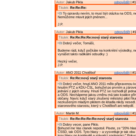
Autor:
Jakub Pikla
odpovědět
| #1
Titulek:
Re:Re:Re:
To opravdu nevím, to musí být otázka na ODS, n
Nemůžeme mluvit jejich jménem...
J.P.
Autor:
Jakub Pikla
odpovědět
| #1
Titulek:
Re:Re:Re:Re:nový starý starosta
Dobrý večer, Tomáši,
Budeme rádi, když počkáte na konkrétní výsledky, n
vynášet takto radikální odsudky :)
Hezký večer,
J.P.
Autor:
ANO 2011 Chotěboř
odpovědět
| #1
Titulek:
Re:Re:nový starý starosta
Dobrý večer, hnutí ANO 2011 mělo připravenou ko
hnutím PTZ a KDU-ČSL, bohužel po prvním a zárov
jednání z jejich strany. Hnutí PTZ se rozhodli již je
a ODS. Nechápeme jakou změnu má tato koalice přin
občany. Navíc když starý zkušený městský pilot říkal
nezkušeným mladým pilotem do letadla nikdy nesed
staronového starostu, který v Chotěboři ani nebydlí.
Autor:
Martin M.
odpovědět
| #1
Titulek:
Re:Re:Re:Re:Re:nový starý starosta
Dobry vecer, pane Piklo.
Bohuzel me Vas clanek nepotsil. Pisete, ze "20% hlas
ČSSD, tak ODS. Tyto hlasy – a vysvetluje je tak oba li
jsou hlasy po kontinuitě a stávající spolupráci." Po