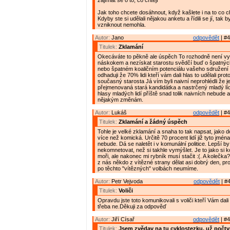
zajímat se o to, co chtějí"
Jak toho chcete dosáhnout, když kašlete i na to co cht
Kdyby ste si udělali nějakou anketu a řídili se jí, tak b
vzniknout nemohla.
Autor:
Jano
odpovědět
| #4
Titulek:
Zklamání
Okecáváte to pěkně ale úspěch To rozhodně není vy
náskokem a nezískat starostu svědčí buď o špatnýc
nebo špatném koaličním potenciálu vašeho sdružení a
odhaduji že 70% lidi kteří vám dali hlas to udělali pro
současný starosta Já vím byli naivní neprohlédli že j
přejmenovaná stará kandidátka a nastrčený mladý líd
hlasy mladých lidí příště snad tolik naivních nebude 
nějakým změnám.
Autor:
Lukáš
odpovědět
| #4
Titulek:
Zklamání a žádný úspěch
Tohle je velké zklamání a snaha to tak napsat, jako do
více než komická. Určitě 70 procent lidí již tyto jména
nebude. Dá se naletět i v komunální politice. Lepší by
nekomnetovat, než si takhle vymýšlet. Je to jako si 
moři, ale nakonec mi rybník musí stačit :(. A kolečka
z nás někdo z vítězné strany dělat asi dobrý den, prot
po těchto "vítězných" volbách neumíme.
Autor:
Petr Vejvoda
odpovědět
| #4
Titulek:
Voliči
Opravdu jste toto komunikovali s voliči kteří Vám da
třeba ne.Děkuji za odpověď
Autor:
Jiří Císař
odpovědět
| #4
Titulek:
Jsem zvědav na tu cyklostezku, už počtv