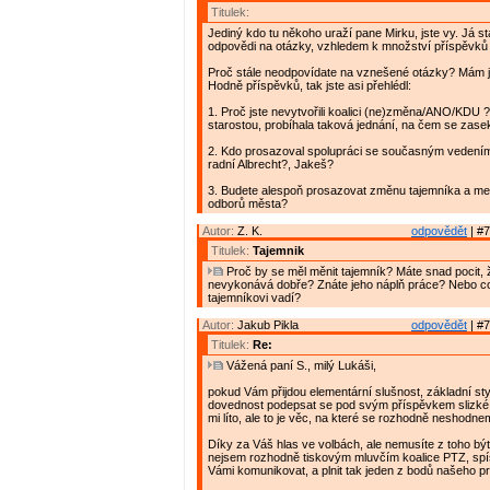
Titulek:
Jediný kdo tu někoho uraží pane Mirku, jste vy. Já s
odpovědi na otázky, vzhledem k množství příspěvků 
Proč stále neodpovídate na vznešené otázky? Mám 
Hodně příspěvků, tak jste asi přehlédl:
1. Proč jste nevytvořili koalici (ne)změna/ANO/KDU 
starostou, probíhala taková jednání, na čem se zase
2. Kdo prosazoval spolupráci se současným vedení
radní Albrecht?, Jakeš?
3. Budete alespoň prosazovat změnu tajemníka a me
odborů města?
Autor:
Z. K.
odpovědět
| #7
Titulek:
Tajemnik
Proč by se měl měnit tajemník? Máte snad pocit, ž
nevykonává dobře? Znáte jeho náplň práce? Nebo c
tajemníkovi vadí?
Autor:
Jakub Pikla
odpovědět
| #7
Titulek:
Re:
Vážená paní S., milý Lukáši,
pokud Vám přijdou elementární slušnost, základní styl
dovednost podepsat se pod svým příspěvkem slizké
mi líto, ale to je věc, na které se rozhodně neshodne
Díky za Váš hlas ve volbách, ale nemusíte z toho být
nejsem rozhodně tiskovým mluvčím koalice PTZ, sp
Vámi komunikovat, a plnit tak jeden z bodů našeho p