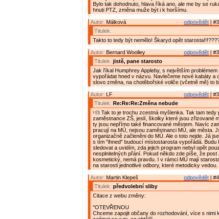
Bylo tak dohodnuto, hlava říká ano, ale me by se ruk
hnuti PTZ, změna muže být i k horšímu.
Autor:
Málková
odpovědět
| #3
Titulek:
Takto to tedy být nemělo! Škaryd opět starosta!!!???? 
Autor:
Bernard Woolley
odpovědět
| #3
Titulek:
jistě, pane starosto
Jak říkal Humphrey Appleby, s největším problémem 
vypořádat hned v názvu. Navlečeme nové kabáty a 
slovo změna, na chotěbořské voliče (včetně mě) to b
Autor:
LF
odpovědět
| #3
Titulek:
Re:Re:Re:Změna nebude
Tak to je trochu zcestná myšlenka. Tak tam tedy 
zaměstnance ZŠ, jeslí, školky které jsou zřizované
ty jsou nepřímo také financované městem. Navíc zam
pracují na MÚ, nejsou zaměstnanci MÚ, ale města. 
organizačně začleněni do MÚ. Ale o toto nejde. Já js
s tím "ihned" budoucí místostarosta vypořádá. Budu
sledovat a uvidím, zda jejich program nebyl opět po
nesplnitelných přání. Pokud někdo zde píše, že post s
kosmetický, nemá pravdu. I v rámci MÚ mají starost
na starosti jednotlivé odbory, které metodicky vedou.
Autor:
Martin Klepeš
odpovědět
| #4
Titulek:
předvolební sliby
Citace z webu změny:
"OTEVŘENOU
Chceme zapojit občany do rozhodování, více s nimi 