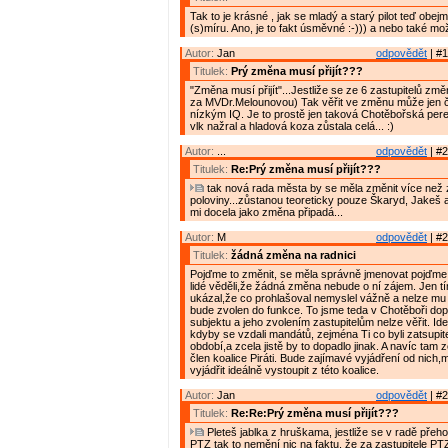
Tak to je krásné , jak se mladý a starý pilot teď obe
(s)míru. Ano, je to fakt úsměvné :-))) a nebo také mož
Autor:
Jan
odpovědět
| #1
Titulek:
Prý změna musí přijít???
"Změna musí přijít"...Jestliže se ze 6 zastupitelů zm
za MVDr.Melounovou) Tak věřit ve změnu může jen č
nízkým IQ. Je to prostě jen taková Chotěbořská pere
vlk nažral a hladová koza zůstala celá... :)
Autor:
...
odpovědět
| #2
Titulek:
Re:Prý změna musí přijít???
tak nová rada města by se měla změnit více než 
poloviny...zůstanou teoreticky pouze Škaryd, Jakeš a
mi docela jako změna připadá...
Autor:
M
odpovědět
| #2
Titulek:
žádná změna na radnici
Pojďme to změnit, se měla správně jmenovat pojďme 
lidé věděli,že žádná změna nebude o ní zájem. Jen tímt
ukázal,že co prohlašoval nemyslel vážně a nelze mu v
bude zvolen do funkce. To jsme teda v Chotěboři dop
subjektu a jeho zvolením zastupitelům nelze věřit. Ide
kdyby se vzdali mandátů, zejména Ti co byli zatsupi
období,a zcela jistě by to dopadlo jinak. A navíc tam z
člen koalice Piráti. Bude zajímavé vyjádření od nich,
vyjádřit ideálně vystoupit z této koalice.
Autor:
Jan
odpovědět
| #2
Titulek:
Re:Re:Prý změna musí přijít???
Pleteš jablka z hruškama, jestliže se v radě přeho
PTZ tak to nemění nic na faktu, že za zastupitele P