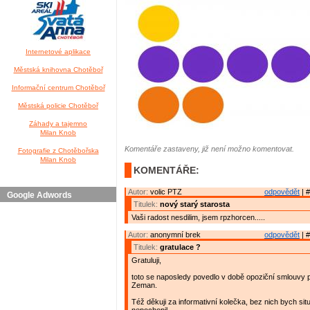
Internetové aplikace
Městská knihovna Chotěboř
Informační centrum Chotěboř
Městská policie Chotěboř
Záhady a tajemno
Milan Knob
Komentáře zastaveny, již není možno komentovat.
Fotografie z Chotěbořska
Milan Knob
KOMENTÁŘE:
Autor:
volic PTZ
odpovědět
| #
Google Adwords
Titulek:
nový starý starosta
Vaši radost nesdilim, jsem rpzhorcen.....
Autor:
anonymní brek
odpovědět
| #
Titulek:
gratulace ?
Gratuluji,
toto se naposledy povedlo v době opoziční smlouvy
Zeman.
Též děkuji za informativní kolečka, bez nich bych sit