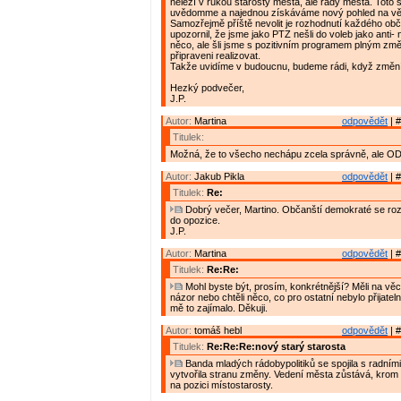
neleží v rukou starosty města, ale rady města. Toto s
uvědomme a najednou získáváme nový pohled na vě
Samozřejmě příště nevolit je rozhodnutí každého obč
upozornil, že jsme jako PTZ nešli do voleb jako anti-
něco, ale šli jsme s pozitivním programem plným změ
připraveni realizovat.
Takže uvidíme v budoucnu, budeme rádi, když změní
Hezký podvečer,
J.P.
Autor:
Martina
odpovědět
| #
Titulek:
Možná, že to všecho nechápu zcela správně, ale OD
Autor:
Jakub Pikla
odpovědět
| #
Titulek:
Re:
Dobrý večer, Martino. Občanští demokraté se roz
do opozice.
J.P.
Autor:
Martina
odpovědět
| #
Titulek:
Re:Re:
Mohl byste být, prosím, konkrétnější? Měli na věc
názor nebo chtěli něco, co pro ostatní nebylo přijate
mě to zajímalo. Děkuji.
Autor:
tomáš hebl
odpovědět
| #
Titulek:
Re:Re:Re:nový starý starosta
Banda mladých rádobypolitiků se spojila s radními
vytvořila stranu změny. Vedení města zůstává, krom
na pozici místostarosty.