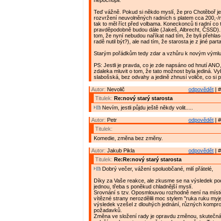
nepochopil.
Teď vážně. Pokud si někdo myslí, že pro Chotěboř 
rozvržení neuvolněných radních s platem cca 200,-/
tak to měl říct před volbama. Koneckonců ti radní co 
pravděpodobně budou dále (Jakeš, Albrecht, ČSSD)
tom, že nyní nebudou naříkat nad tím, že byli přehlas
radě nutil být?), ale nad tím, že starosta je z jiné parta
Starým pořádkům tedy zdar a vzhůru k novým výml
PS: Jestli je pravda, co je zde napsáno od hnutí ANO
zdaleka mluvit o tom, že tato možnost byla jediná. V
slabošská, bez odvahy a jedině zhnusí voliče, co si p
Autor:
Nevolič
odpovědět
| #
Titulek:
Re:nový starý starosta
Nevím, jestli půjdu ještě někdy volit.....
Autor:
Petr
odpovědět
| #
Titulek:
Komedie, změna bez změny.
Autor:
Jakub Pikla
odpovědět
| #
Titulek:
Re:Re:nový starý starosta
Dobrý večer, vážení spoluobčané, milí přátelé,
Díky za Vaše reakce, ale zkusme se na výsledek pod
jednou, třeba s poněkud chladnější myslí.
Srovnání s tzv. Oposmlouvou rozhodně není na místě
vítězné strany nerozdělili moc stylem "ruka ruku myj
výsledek vzešel z dlouhých jednání, různých kompro
požadavků.
Změna ve složení rady je opravdu změnou, skuteč