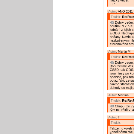
Hezký večer,
J.P.
Autor:
ANO 2011 
Titulek:
Re:Re:n
Dobrý večer, 
hnutím PTZ a KD
jednání z jejich
a ODS. Nechápem
občany. Navíc kd
nezkušeným mlad
staronového star
Autor:
Martin M.
Titulek:
Re:Re:R
Dobry vecer, 
Bohuzel me Vas c
ČSSD, tak ODS. Ty
jsou hlasy po ko
opozice, pak tent
potaz fakt, ze sp
hlavne starostovi
dohody se maji pl
Autor:
Martina
Titulek:
Re:Re:
Chápu, že vy
tým to určitě ví 
Autor:
!!!!
Titulek:
Takže.. u voleb 
konečnému rozuz