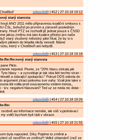
Chotěboř
odpovědět
| #12 | 27.10.18 19:12
ový starý starosta
hnutí ANO 2011 mělo připravenou koaliční smlouvu s
U-ČSL, bohužel po prvním a zároveň posledním
 strany. Hnutí PTZ se rozhodli již jednat pouze s ČSSD
e jakou změnu má tato koalice přinést pro naše
yž starý zkušený městský pilot říkal, že by si s
ým pilotem do letadla nikdy nesedl. Máme
ostu, který v Chotěboři ani nebydlí.
odpovědět
| #13 | 27.10.18 19:18
e:Re:Re:nový starý starosta
pane Piklo.
lanek nepotsil. Pisete, ze "20% hlasu ziskala jak
to hlasy – a vysvetluje je tak oba lidri techto stran -
ntinuitě a stávající spolupráci." Pokud ODS odesla do
o argument ztraci polovinu sve vahy. Vzali jste take v
ousta lidi volila proti soucasnemu vedeni mesta,,
 - tzv. negativni hlasovani? Ted uz se neda nic delat -
nit.
odpovědět
| #14 | 27.10.18 19:26
Re:Re:
 osobně asi informace nemáte, ale váš vyjednávací
a my voliči bychom byli rádi v obraze.
odpovědět
| #15 | 27.10.18 21:55
jsem byla naposled. Díky Pojdme to změnit a
lení už nevěřím ve změnu!!! Velké zklamání! (než se