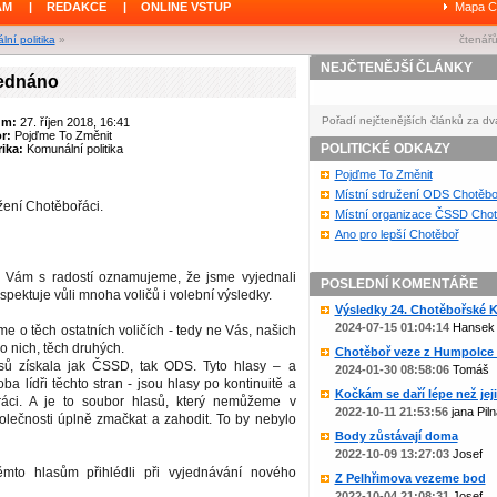
ÁM
|
REDAKCE
|
ONLINE VSTUP
Mapa C
ní politika
»
čtenářů
NEJČTENĚJŠÍ ČLÁNKY
jednáno
Pořadí nejčtenějších článků za dv
um:
27. říjen 2018, 16:41
or:
Pojďme To Změnit
POLITICKÉ ODKAZY
ika:
Komunální politika
Pojďme To Změnit
Místní sdružení ODS Chotěbo
ážení Chotěbořáci.
Místní organizace ČSSD Chot
Ano pro lepší Chotěboř
b Vám s radostí oznamujeme, že jsme vyjednali
POSLEDNÍ KOMENTÁŘE
espektuje vůli mnoha voličů i volební výsledky.
Výsledky 24. Chotěbořské Ko
2024-07-15 01:04:14
Hansek
e o těch ostatních voličích - tedy ne Vás, našich
 o nich, těch druhých.
Chotěboř veze z Humpolce b
ů získala jak ČSSD, tak ODS. Tyto hlasy – a
2024-01-30 08:58:06
Tomáš
 oba lídři těchto stran - jsou hlasy po kontinuitě a
Kočkám se daří lépe než jejic
práci. A je to soubor hlasů, který nemůžeme v
2022-10-11 21:53:56
jana Piln
olečnosti úplně zmačkat a zahodit. To by nebylo
Body zůstávají doma
2022-10-09 13:27:03
Josef
ěmto hlasům přihlédli při vyjednávání nového
Z Pelhřimova vezeme bod
2022-10-04 21:08:31
Josef