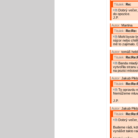
Titulek:
Re:
Dobrý večer, 
do opozice.
J.P.
Autor:
Martina
Titulek:
Re:Re:
Mohl byste bý
názor nebo chtěl
mě to zajímalo. D
Autor:
tomáš hebl
Titulek:
Re:Re:R
Banda mladých
vytvořila stranu
na pozici místost
Autor:
Jakub Pikl
Titulek:
Re:Re:
To opravdu n
Nemůžeme mluvit
J.P.
Autor:
Jakub Pikl
Titulek:
Re:Re:R
Dobrý večer,
Budeme rádi, kd
vynášet takto ra