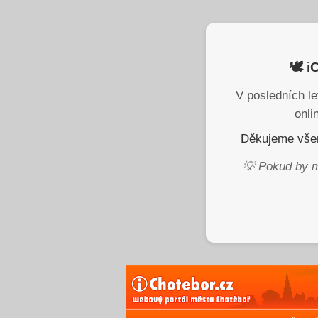
🕊️ 
V posledních le
onli
Děkujeme všem
💡 Pokud by m