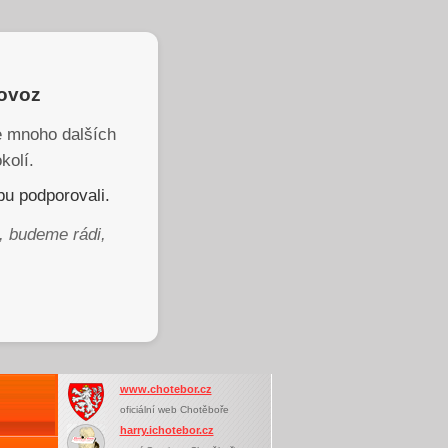
rovoz
je mnoho dalších
kolí.
u podporovali.
, budeme rádi,
www.chotebor.cz
oficiální web Chotěboře
harry.ichotebor.cz