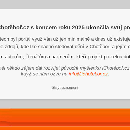
iChotěboř.cz s koncem roku 2025 ukončila svůj p
tech byl portál využíván už jen minimálně a dnes už existu
ne zdrojů, kde lze snadno sledovat dění v Chotěboři a jejím o
 autorům, čtenářům a partnerům, kteří projekt po celou dob
ěl někdo zájem dál rozvíjet původní myšlenku iChotěboř.cz
když se nám ozve na
info@ichotebor.cz
.
Skrýt oznámení