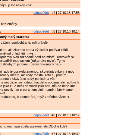
ůjdu ještě někdy volit.....
odpovědět
| #4 | 27.10.18 17:58
 bez změny.
a
odpovědět
| #5 | 27.10.18 18:14
ový starý starosta
vážení spoluobčané, milí přátelé,
akce, ale zkusme se na výsledek podívat ještě
poněkud chladnější myslí.
Oposmlouvou rozhodně není na místě. Tentokrát si
erozdělili moc stylem "ruka ruku myje". Tento
 z dlouhých jednání, různých kompromisů i
í rady je opravdu změnou, skutečná výkonná moc
tarosty města, ale rady města. Toto si, prosím,
ednou získáváme nový pohled na věc.
ě nevolit je rozhodnutí každého občana, ale rád bych
e jako PTZ nešli do voleb jako anti- někdo nebo anti-
me s pozitivním programem plným změn, který jsme
ovat.
 budoucnu, budeme rádi, když změníte názor :)
,
odpovědět
| #6 | 27.10.18 18:17
echo nechápu zcela správně, ale ODS je kde?
a
odpovědět
| #7 | 27.10.18 18:32