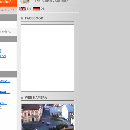
první Courier v Chotěboři
hotěboře
EN
DE
 online: 13
FACEBOOK
a měsíce.
ř
ěboř
ule ...
od, ...
WEB KAMERA
h ...
á