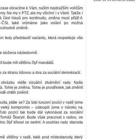
 zase obracíme k Vám, našim nejdražším voličům
 my. Ne my v PTZ, ale my všichni i s Vámi. Takže i
á část hlasů pro kontinuitu, změna musí přijít! A
-ČSL také vnímáme jako volání po možná
 rozhodně změně.
tedy představili variantu, která respektuje vše
 složena následovně:
 bude mít většinu čtyř mandátů.
 za stranu lidovou a dva za sociální demokracii.
obrázku vidíte vizuální ztvárnění rady. Naše
á. Tohle je změna. Tohle je prostředek, jak změnit
stě chtěli změnit.
nuita, ptáte se? Za tuto luxusní pozici v radě jsme
 velký kompromis – ustoupili jsme v nároku na
 Tuto pozici tak bude dál vykonávat za sociální
Tomáš Škaryd. Bude však pracovat s radou, ve
nu čtyř křesel ze sedmi. A souhlas rady starosta
ě většiny v radě, také post místostarosty, který