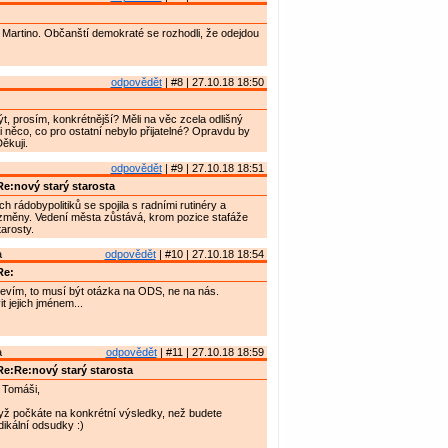
Martino. Občanští demokraté se rozhodli, že odejdou
odpovědět
| #8 | 27.10.18 18:50
t, prosím, konkrétnější? Měli na věc zcela odlišný
i něco, co pro ostatní nebylo přijatelné? Opravdu by
ěkuji.
odpovědět
| #9 | 27.10.18 18:51
e:nový starý starosta
 rádobypolitiků se spojila s radními rutinéry a
 změny. Vedení města zůstává, krom pozice stafáže
arosty.
a
odpovědět
| #10 | 27.10.18 18:54
Re:
evím, to musí být otázka na ODS, ne na nás.
 jejich jménem...
a
odpovědět
| #11 | 27.10.18 18:59
e:Re:nový starý starosta
 Tomáši,
yž počkáte na konkrétní výsledky, než budete
dikální odsudky :)