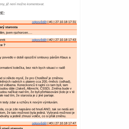
ny, již není možno komentovat.
E:
odpovědět
| #1 | 27.10.18 17:31
arý starosta
lim, jsem rpzhorcen.....
brek
odpovědět
| #2 | 27.10.18 17:43
ce ?
dy povedlo v době opoziční smlouvy pánům Klaus a
formativní kolečka, bez nich bych situaci v radě
d si někdo myslí, že pro Chotěboř je změnou
lněných radních s platem cca 200,-/měsíc (odhad),
před volbama. Koneckonců ti radní co tam byli, tam
udou dále (Jakeš, Albrecht, ČSSD). Změna bude v
dou naříkat nad tím, že byli přehlasováni (kdo je v té
ale nad tím, že starosta je z jiné partaje.
m tedy zdar a vzhůru k novým výmluvám.
avda, co je zde napsáno od hnutí ANO, tak se nedá ani
 tom, že tato možnost byla jediná. Vybraná možnost je
dvahy a jedině zhnusí voliče, co si přáli změnu.
odpovědět
| #3 | 27.10.18 17:47
 starý starosta