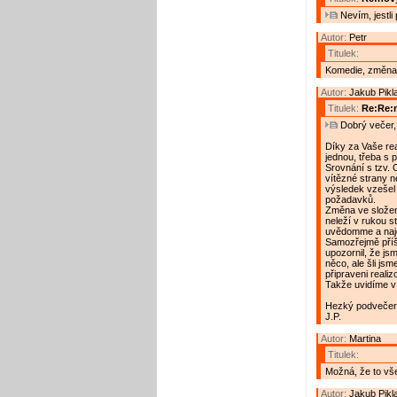
Nevím, jestli p
Autor:
Petr
Titulek:
Komedie, změna
Autor:
Jakub Pikl
Titulek:
Re:Re:n
Dobrý večer, 
Díky za Vaše re
jednou, třeba s 
Srovnání s tzv. 
vítězné strany n
výsledek vzešel
požadavků.
Změna ve složen
neleží v rukou s
uvědomme a naj
Samozřejmě příšt
upozornil, že jsm
něco, ale šli js
připraveni realiz
Takže uvidíme v
Hezký podvečer
J.P.
Autor:
Martina
Titulek:
Možná, že to vš
Autor:
Jakub Pikl