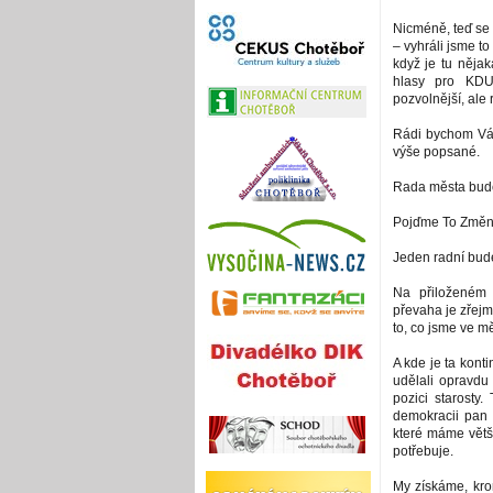
Nicméně, teď se
– vyhráli jsme to
když je tu nějak
hlasy pro KDU
pozvolnější, ale
Rádi bychom Vám 
výše popsané.
Rada města bude
Pojďme To Změnit
Jeden radní bude
Na přiloženém 
převaha je zřejm
to, co jsme ve mě
A kde je ta konti
udělali opravdu
pozici starosty.
demokracii pan 
které máme větši
potřebuje.
My získáme, krom