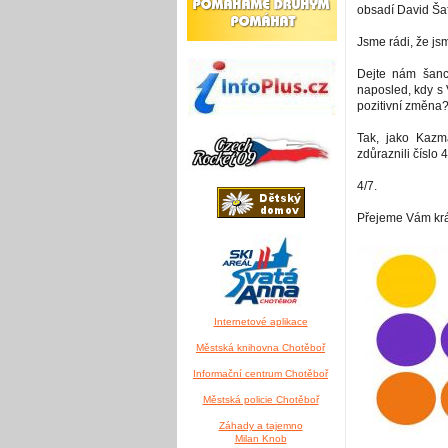
obsadí David Ša
Jsme rádi, že js
Dejte nám šanc
naposled, kdy s 
pozitivní změna
Tak, jako Kaz
zdůraznili číslo 4
4/7.
Přejeme Vám krá
Internetové aplikace
Městská knihovna Chotěboř
Informační centrum Chotěboř
Městská policie Chotěboř
Záhady a tajemno
Milan Knob