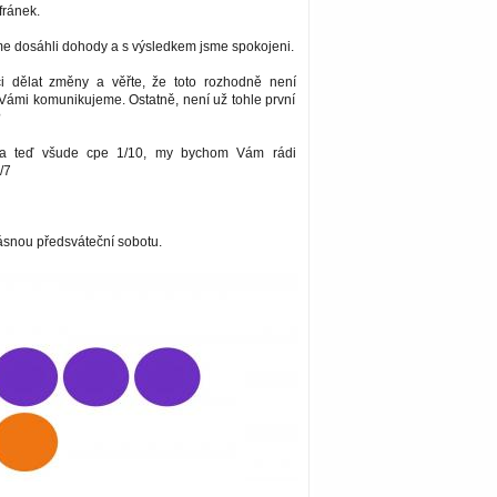
fránek.
me dosáhli dohody a s výsledkem jsme spokojeni.
i dělat změny a věřte, že toto rozhodně není
Vámi komunikujeme. Ostatně, není už tohle první
?
ma teď všude cpe 1/10, my bychom Vám rádi
/7
snou předsváteční sobotu.