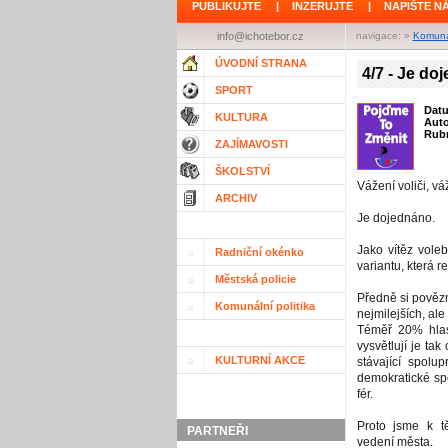
PUBLIKUJTE
|
INZERUJTE
|
NAPIŠTE N
info@ichotebor.cz
navigace: »
Komunál
ÚVODNÍ STRANA
4/7 - Je do
SPORT
Dat
KULTURA
Aut
Rubr
ZAJÍMAVOSTI
ŠKOLSTVÍ
Vážení voliči, v
ARCHIV
Je dojednáno.
Jako vítěz vole
Radniční okénko
variantu, která r
Městská policie
Předně si povězm
Komunální politika
nejmilejších, ale
Téměř 20% hlas
vysvětlují je tak
KULTURNÍ AKCE
stávající spolu
demokratické sp
fér.
Proto jsme k t
PARTNEŘI
vedení města.