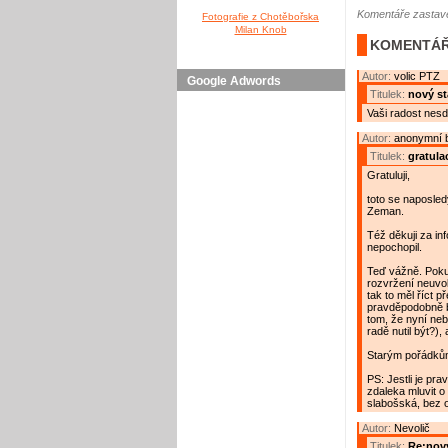
Komentáře zastave
Fotografie z Chotěbořska
Milan Knob
KOMENTÁŘ
Autor:
volic PTZ
Google Adwords
Titulek:
nový st
Vaši radost nesdi
Autor:
anonymní 
Titulek:
gratula
Gratuluji,
toto se naposle
Zeman.
Též děkuji za in
nepochopil.
Teď vážně. Poku
rozvržení neuvo
tak to měl říct 
pravděpodobně b
tom, že nyní nebu
radě nutil být?), 
Starým pořádků
PS: Jestli je pr
zdaleka mluvit o
slabošská, bez o
Autor:
Nevolič
Titulek:
Re:nový