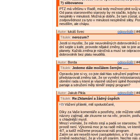
?) slibovanou
PTZ má většinu v Radě, má tedy možnost plnit svůj 
Od pana staronového starosty by mi stačilo, kdyby sp
nesplnilo v minulosti. Možná je dobře, že tam zůstal, 
zodpovědnost za tyto v minulosti nesplněné sliby. P
nesdílím, ale chápu.
Autor:
lukáš švec
odpovědět
| #4
Titulek:
nerozum?
Jestli si myslíte, že pár neuvolněných dobrovolníků 
dní sejde u kafe, provede nějaké změny, tak to jste as
planety. Každá změna je náročná a musí se odpracov
dobrovolník bez platu neudělá.
Autor:
Borda
odpovědět
| #4
Titulek:
Jedeme dále močálem černým ......
Opravdu jste si vy, co jste dali hlas sdružení pojďme 
představovali změnu tak, že se vymění místostarost
obmění rada u které je vlastně složení úplně lhostej
partaje a sdružení měly téměř stejný program?
Autor:
Jakub Pikla
odpovědět
| #4
Titulek:
Re:Zklamání a žádný úspěch
Vážení přátelé, milí spoluobčané,
Díky za Vaše komentáře a postřehy, zde můžete vidě
názory zajímají, ale zkusme se na věc, prosím, podív
s chladnější myslí.
Mnozí vnímáte, že město stojí a padá se starostou. 
prostě není. Výkonná moc je na radě města, ve kter
4/7, a tudíž můžeme prosazovat náš program.
Zatím se ani nesešli nové zastupitelstvo, a Vy už nyní
změně nedochází, že je vše při starém. Nechte nás 