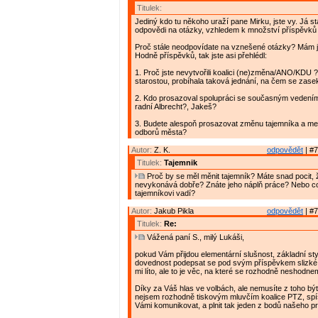
Titulek:
Jediný kdo tu někoho uraží pane Mirku, jste vy. Já s
odpovědi na otázky, vzhledem k množství příspěvků 
Proč stále neodpovídate na vznešené otázky? Mám 
Hodně příspěvků, tak jste asi přehlédl:
1. Proč jste nevytvořili koalici (ne)změna/ANO/KDU 
starostou, probíhala taková jednání, na čem se zase
2. Kdo prosazoval spolupráci se současným vedení
radní Albrecht?, Jakeš?
3. Budete alespoň prosazovat změnu tajemníka a me
odborů města?
Autor:
Z. K.
odpovědět
| #7
Titulek:
Tajemnik
Proč by se měl měnit tajemník? Máte snad pocit, ž
nevykonává dobře? Znáte jeho náplň práce? Nebo c
tajemníkovi vadí?
Autor:
Jakub Pikla
odpovědět
| #7
Titulek:
Re:
Vážená paní S., milý Lukáši,
pokud Vám přijdou elementární slušnost, základní styl
dovednost podepsat se pod svým příspěvkem slizké
mi líto, ale to je věc, na které se rozhodně neshodne
Díky za Váš hlas ve volbách, ale nemusíte z toho být
nejsem rozhodně tiskovým mluvčím koalice PTZ, sp
Vámi komunikovat, a plnit tak jeden z bodů našeho p