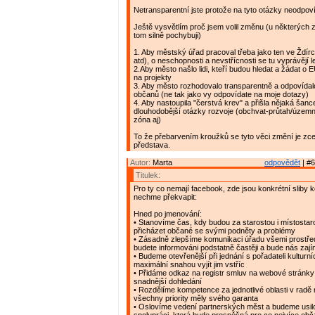
Netransparentní jste protože na tyto otázky neodpov
Ještě vysvětlím proč jsem volil změnu (u některých z
tom silně pochybuji)
1. Aby městský úřad pracoval třeba jako ten ve Ždírc
atd), o neschopnosti a nevstřícnosti se tu vyprávějí 
2.Aby město našlo lidi, kteří budou hledat a žádat o E
na projekty
3. Aby město rozhodovalo transparentně a odpovídal
občanů (ne tak jako vy odpovídate na moje dotazy)
4. Aby nastoupila "čerstvá krev" a přišla nějaká šance 
dlouhodobější otázky rozvoje (obchvat-průtah/územ
zóna aj)
To že přebarvením kroužků se tyto věci změní je zc
představa.
Autor:
Marta
odpovědět
| #6
Titulek:
Pro ty co nemají facebook, zde jsou konkrétní sliby k
nechme překvapit:
Hned po jmenování:
• Stanovíme čas, kdy budou za starostou i místostar
přicházet občané se svými podněty a problémy
• Zásadně zlepšíme komunikaci úřadu všemi prostřed
budete informováni podstatně častěji a bude nás zaj
• Budeme otevřenější při jednání s pořadateli kulturní
maximální snahou vyjít jim vstříc
• Přidáme odkaz na registr smluv na webové stránky 
snadnější dohledání
• Rozdělíme kompetence za jednotlivé oblasti v radě
všechny priority měly svého garanta
• Oslovíme vedení partnerských měst a budeme usil