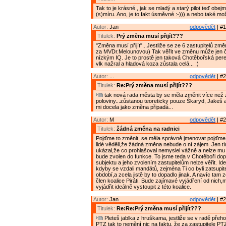
Tak to je krásné , jak se mladý a starý pilot teď obe
(s)míru. Ano, je to fakt úsměvné :-))) a nebo také mož
Autor:
Jan
odpovědět
| #1
Titulek:
Prý změna musí přijít???
"Změna musí přijít"...Jestliže se ze 6 zastupitelů zm
za MVDr.Melounovou) Tak věřit ve změnu může jen č
nízkým IQ. Je to prostě jen taková Chotěbořská pere
vlk nažral a hladová koza zůstala celá... :)
Autor:
...
odpovědět
| #2
Titulek:
Re:Prý změna musí přijít???
tak nová rada města by se měla změnit více než 
poloviny...zůstanou teoreticky pouze Škaryd, Jakeš a
mi docela jako změna připadá...
Autor:
M
odpovědět
| #2
Titulek:
žádná změna na radnici
Pojďme to změnit, se měla správně jmenovat pojďme 
lidé věděli,že žádná změna nebude o ní zájem. Jen tímt
ukázal,že co prohlašoval nemyslel vážně a nelze mu v
bude zvolen do funkce. To jsme teda v Chotěboři dop
subjektu a jeho zvolením zastupitelům nelze věřit. Ide
kdyby se vzdali mandátů, zejména Ti co byli zatsupi
období,a zcela jistě by to dopadlo jinak. A navíc tam z
člen koalice Piráti. Bude zajímavé vyjádření od nich,
vyjádřit ideálně vystoupit z této koalice.
Autor:
Jan
odpovědět
| #2
Titulek:
Re:Re:Prý změna musí přijít???
Pleteš jablka z hruškama, jestliže se v radě přeho
PTZ tak to nemění nic na faktu, že za zastupitele P