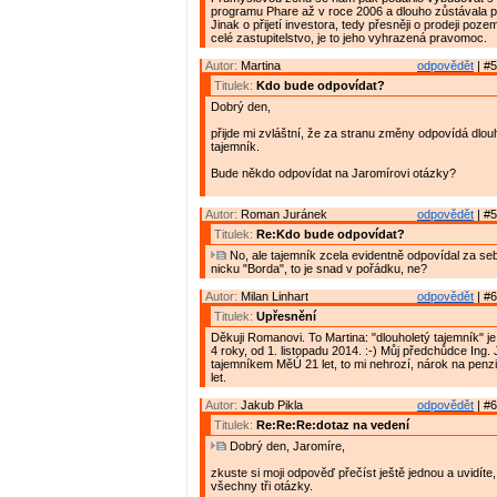
programu Phare až v roce 2006 a dlouho zůstávala 
Jinak o přijetí investora, tedy přesněji o prodeji poz
celé zastupitelstvo, je to jeho vyhrazená pravomoc.
Autor:
Martina
odpovědět
| #5
Titulek:
Kdo bude odpovídat?
Dobrý den,
přijde mi zvláštní, že za stranu změny odpovídá dlo
tajemník.
Bude někdo odpovídat na Jaromírovi otázky?
Autor:
Roman Juránek
odpovědět
| #5
Titulek:
Re:Kdo bude odpovídat?
No, ale tajemník zcela evidentně odpovídal za se
nicku "Borda", to je snad v pořádku, ne?
Autor:
Milan Linhart
odpovědět
| #6
Titulek:
Upřesnění
Děkuji Romanovi. To Martina: "dlouholetý tajemník" j
4 roky, od 1. listopadu 2014. :-) Můj předchůdce Ing. J
tajemníkem MěÚ 21 let, to mi nehrozí, nárok na penzi
let.
Autor:
Jakub Pikla
odpovědět
| #6
Titulek:
Re:Re:Re:dotaz na vedení
Dobrý den, Jaromíre,
zkuste si moji odpověď přečíst ještě jednou a uvidíte
všechny tři otázky.