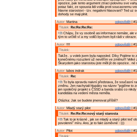
opozice, pak tento argument ztraci polovinu sve vahy.
potaz fakt, ze spousta lidi volila proti soucasnemu ve
hlavne starostovi - tzv. negativni hlasovani? Ted uz s
dohody se maji plnit.
Autor:
Martina
odpovědět
| #1
Titulek:
Re:Re:Re:Re:
Chápu, že vy osobně asi informace nemáte, ale 
tým to určitě ví a my voliči bychom byli rádi v obraze.
Autor:
!!!!
odpovědět
| #1
Titulek:
Takže.. u voleb jsem byla naposled. Díky Pojdme to 
konečnému rozuzlení už nevěřím ve změnu!!! Velké 
Škarydem jako starostou jste měli jít do opozice.. né
Autor:
lubos indrak
odpovědět
| #1
Titulek:
Re:
To byla opravdu naivní představa, že současní ra
změnu. Jen nachytali hlupáky na název "pojďme to z
jen společný projekt s ČSSD a banda srabů co nikd
kandidáta na vedení města neměla.
Otázka: Jak se budete jmenovat příště?
Autor:
Mladý starý pilot
odpovědět
| #1
Titulek:
Re:Re:Re:nový starý starosta
Tak to je krásné , jak se mladý a starý pilot teď o
povolenníˇ míru. Ano, je to fakt úsměvné :-)))
Autor:
Pilot
odpovědět
| #1
Titulek: