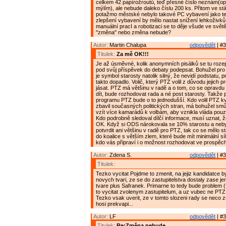
celkem 42 papírožroutů, teď přesné číslo neznám(opr
mýlím), ale nebude daleko číslu 200 ks. Přitom ve st
potažmo městské nebylo takové PC vybavení jako teď
zlepšení vybavení by mělo nastat snížení lehkoživků.
manuální pracI a robotizaci se to děje všude ve světě
"změna" nebo změna nebude?
Autor:
Martin Chalupa
odpovědět
| #3
Titulek:
Za mě OK!!!
Je až úsměvné, kolik anonymních pisálků se tu rozepi
pod svůj příspěvek do debaty podepsat. Bohužel pro
je symbol starosty natolik silný, že nevidí podstatu, p
takto dopadlo. Volič, který PTZ volil z důvodu jejich
jásat. PTZ má většinu v radě a o tom, co se opravd
dít, bude rozhodovat rada a né post starosty. Takže
programu PTZ bude o to jednodušší. Kdo volil PTZ kv
zbavil současných politických stran, má bohužel smů
vzít více kamarádů k volbám, aby vznikla vláda pouz
Kdo podrobně sledoval dílčí informace, musí uznat, že
OK. Když si ODS nárokovala se 10% starostu a neby
potvrdit ani většinu v radě pro PTZ, tak co se mělo st
do koalice s větším zlem, které bude mít minimální s
kdo vás připraví i o možnost rozhodovat ve prospěch 
Autor:
Zdena S.
odpovědět
| #3
Titulek:
Tezko vycitat Pojdme to zmenit, na jejiz kandidatce 
novych tvari, ze se do zastupitelstva dostaly zase j
tvare plus Safranek. Primarne to tedy bude problem (
to vycitat zvolenym zastupitelum, a uz vubec ne PTZ 
Tezko vsak uverit, ze v tomto slozeni rady se neco z
hosi prekvapi...
Autor:
LF
odpovědět
| #3
Titulek:
Re:Změna nebude