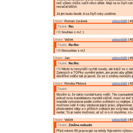
než vůbec může začít něco dělat. Mají na to čtyři rok
nezačal běžet.
Já jim budu fandit. A za čtyři roky uvidíme.
Autor:
Roman Juránek
odpovědět
| #2
Titulek:
Re:
Souhlas s mJ :)
Autor:
Vašek
odpovědět
| #2
Titulek:
Re:Re:
Nesouhlas s mJ
Autor:
Jan
odpovědět
| #2
Titulek:
Re:Re:
Nikdo tu nevynáší rychlé soudy, ale když se z min
Zelených a TOPky vymění jeden, jen proto aby přilák
důvěřivé voliče tak je jasné, že se o změnu nemůže je
Autor:
Renáta Piklová
odpovědět
| #2
Titulek:
Myslím si, že takto rozdali karty voliči. Tito zastupitel
pokud svou kandidaturu mysleli vážně, musí se teď s
mandát vykonávat podle svého svědomí co nejlépe. A
možnost celé 4 roky sledovat jejich práci, připomínat j
předvolební sliby a v příštích volbách jim svůj hlas 
nedat. To je naše možnost, ať už si o ní myslíme, c
Autor:
Vašek
odpovědět
| #3
Titulek:
Změna nebude
Před rokem 89 pracovalo na tehdy Národním výboru