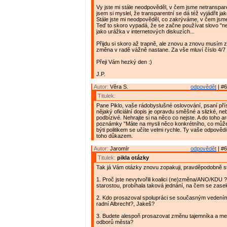
Vy jste mi stále neodpověděl, v čem jsme netranspar
jsem si myslel, že transparentní se dá též vyjádřit ja
Stále jste mi neodpověděl, co zakrýváme, v čem jsm
Teď to skoro vypadá, že se začne používat slovo "n
jako urážka v internetových diskuzích...
Přijdu si skoro až trapně, ale znovu a znovu musím 
změna v radě vážně nastane. Za vše mluví číslo 4/7 
Přeji Vám hezký den :)
J.P.
Autor:
Věra S.
odpovědět
| #6
Titulek:
Pane Piklo, vaše rádobyslušné oslovování, psaní př
nějaký oficiální dopis je opravdu směšné a slizké, neb
podbízivé. Nehrajte si na něco co nejste. A do toho a
poznámky "Máte na mysli něco konkrétního, co můžete
býti politikem se učíte velmi rychle. Ty vaše odpověd
toho důkazem.
Autor:
Jaromír
odpovědět
| #6
Titulek:
pikla otázky
Tak já Vám otázky znovu zopakuji, pravděpodobně ste
1. Proč jste nevytvořili koalici (ne)změna/ANO/KDU 
starostou, probíhala taková jednání, na čem se zase
2. Kdo prosazoval spolupráci se současným vedení
radní Albrecht?, Jakeš?
3. Budete alespoň prosazovat změnu tajemníka a me
odborů města?