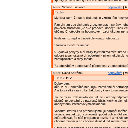
správy proto nemá výsledek komunálních voleb téměř
Autor:
Simona Tučková
odpovědět
| #6
Titulek:
Myslela jsem, že se tu diskutuje o vzniku této nesmy
Pan Linhart zde diskutuje z pozice státní správy neb
pověřen starostou (ve své pracovní době)? Jinak vši
občany Chotěboře na hodnotovém žebříčku ani nemá
Přidávám z náplně činosti dle www.chotebor.cz
Starosta města zejména:
5. vydává pokyny a příkazy tajemníkovi městského 
odborů a samostatných oddělení k plnění úkolů plyn
zastupitelstva a rady města.
7.zodpovídá v samostatné působnosti za metodické 
Autor:
David Šafránek
odpovědět
| #7
Titulek:
PTZ
Dobrý den,
dění v PTZ skutečně není nijak zamlžené či netrans
A je to z velké části díky Jakubovi, který tomu věnuje
To, že by mu zde někdo vyčítal, že všechny odpověd
slušně, to považuji za naprostý bizár, který je ale hol
anonymními internetovými diskusemi.
Varianta, kterou zde prezentujeme, je nejlepší možné
situace, respektující co největší počet voličů. Od za
zdůrazňovali, že náš program je pozitivní a mluvili js
chceme změnit a co chceme dělat. A teď máme možn