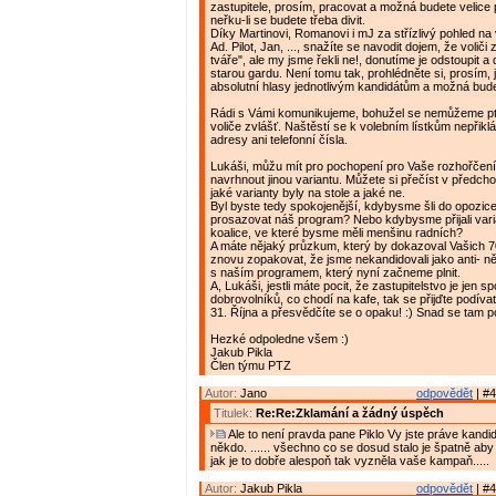
zastupitele, prosím, pracovat a možná budete velice
neřku-li se budete třeba divit.
Díky Martinovi, Romanovi i mJ za střízlivý pohled na
Ad. Pilot, Jan, ..., snažíte se navodit dojem, že voliči z
tváře", ale my jsme řekli ne!, donutíme je odstoupit a
starou gardu. Není tomu tak, prohlédněte si, prosím, 
absolutní hlasy jednotlivým kandidátům a možná bud
Rádi s Vámi komunikujeme, bohužel se nemůžeme p
voliče zvlášť. Naštěstí se k volebním lístkům nepřikl
adresy ani telefonní čísla.
Lukáši, můžu mít pro pochopení pro Vaše rozhořčení
navrhnout jinou variantu. Můžete si přečíst v předch
jaké varianty byly na stole a jaké ne.
Byl byste tedy spokojenější, kdybysme šli do opozic
prosazovat náš program? Nebo kdybysme přijali vari
koalice, ve které bysme měli menšinu radních?
A máte nějaký průzkum, který by dokazoval Vašich
znovu zopakovat, že jsme nekandidovali jako anti- ně
s naším programem, který nyní začneme plnit.
A, Lukáši, jestli máte pocit, že zastupitelstvo je jen sp
dobrovolníků, co chodí na kafe, tak se přijďte podívat
31. Října a přesvědčíte se o opaku! :) Snad se tam p
Hezké odpoledne všem :)
Jakub Pikla
Člen týmu PTZ
Autor:
Jano
odpovědět
| #4
Titulek:
Re:Re:Zklamání a žádný úspěch
Ale to není pravda pane Piklo Vy jste práve kandido
někdo. ...... všechno co se dosud stalo je špatně aby 
jak je to dobře alespoň tak vyzněla vaše kampaň.....
Autor:
Jakub Pikla
odpovědět
| #4