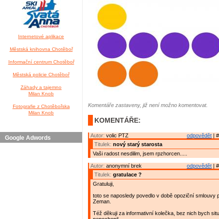
Internetové aplikace
Městská knihovna Chotěboř
Informační centrum Chotěboř
Městská policie Chotěboř
Záhady a tajemno
Milan Knob
Komentáře zastaveny, již není možno komentovat.
Fotografie z Chotěbořska
Milan Knob
KOMENTÁŘE:
Autor:
volic PTZ
odpovědět
| #
Google Adwords
Titulek:
nový starý starosta
Vaši radost nesdilim, jsem rpzhorcen.....
Autor:
anonymní brek
odpovědět
| #
Titulek:
gratulace ?
Gratuluji,
toto se naposledy povedlo v době opoziční smlouvy
Zeman.
Též děkuji za informativní kolečka, bez nich bych sit