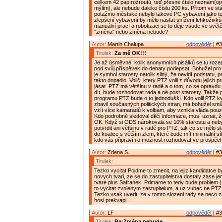
celkem 42 papírožroutů, teď přesné číslo neznám(opr
mýlím), ale nebude daleko číslu 200 ks. Přitom ve st
potažmo městské nebylo takové PC vybavení jako teď
zlepšení vybavení by mělo nastat snížení lehkoživků.
manuální pracI a robotizaci se to děje všude ve světě
"změna" nebo změna nebude?
Autor:
Martin Chalupa
odpovědět
| #3
Titulek:
Za mě OK!!!
Je až úsměvné, kolik anonymních pisálků se tu rozepi
pod svůj příspěvek do debaty podepsat. Bohužel pro
je symbol starosty natolik silný, že nevidí podstatu, p
takto dopadlo. Volič, který PTZ volil z důvodu jejich
jásat. PTZ má většinu v radě a o tom, co se opravd
dít, bude rozhodovat rada a né post starosty. Takže
programu PTZ bude o to jednodušší. Kdo volil PTZ kv
zbavil současných politických stran, má bohužel smů
vzít více kamarádů k volbám, aby vznikla vláda pouz
Kdo podrobně sledoval dílčí informace, musí uznat, že
OK. Když si ODS nárokovala se 10% starostu a neby
potvrdit ani většinu v radě pro PTZ, tak co se mělo st
do koalice s větším zlem, které bude mít minimální s
kdo vás připraví i o možnost rozhodovat ve prospěch 
Autor:
Zdena S.
odpovědět
| #3
Titulek:
Tezko vycitat Pojdme to zmenit, na jejiz kandidatce 
novych tvari, ze se do zastupitelstva dostaly zase j
tvare plus Safranek. Primarne to tedy bude problem (
to vycitat zvolenym zastupitelum, a uz vubec ne PTZ 
Tezko vsak uverit, ze v tomto slozeni rady se neco z
hosi prekvapi...
Autor:
LF
odpovědět
| #3
Titulek:
Re:Změna nebude