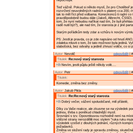
nepochopil.
Teď vážně. Pokud si někdo myslí, že pro Chotěboř 
rozvržení neuvolněných radních s platem cca 200,-/
tak to měl říct před volbama. Koneckonců ti radní co 
pravděpodobně budou dále (Jakeš, Albrecht, ČSSD)
tom, že nyní nebudou naříkat nad tím, že byli přehlas
radě nutil být?), ale nad tím, že starosta je z jiné parta
Starým pořádkům tedy zdar a vzhůru k novým výml
PS: Jestli je pravda, co je zde napsáno od hnutí ANO
zdaleka mluvit o tom, že tato možnost byla jediná. V
slabošská, bez odvahy a jedině zhnusí voliče, co si p
Autor:
Nevolič
odpovědět
| #
Titulek:
Re:nový starý starosta
Nevím, jestli půjdu ještě někdy volit.....
Autor:
Petr
odpovědět
| #
Titulek:
Komedie, změna bez změny.
Autor:
Jakub Pikla
odpovědět
| #
Titulek:
Re:Re:nový starý starosta
Dobrý večer, vážení spoluobčané, milí přátelé,
Díky za Vaše reakce, ale zkusme se na výsledek pod
jednou, třeba s poněkud chladnější myslí.
Srovnání s tzv. Oposmlouvou rozhodně není na místě
vítězné strany nerozdělili moc stylem "ruka ruku myj
výsledek vzešel z dlouhých jednání, různých kompro
požadavků.
Změna ve složení rady je opravdu změnou, skuteč