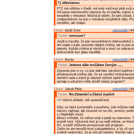
?) slibovanou
PTZ má většinu v Radě, má tedy možnost plnit svůj 
Od pana staronového starosty by mi stačilo, kdyby sp
nesplnilo v minulosti. Možná je dobře, že tam zůstal, 
zodpovědnost za tyto v minulosti nesplněné sliby. P
nesdílím, ale chápu.
Autor:
lukáš švec
odpovědět
| #4
Titulek:
nerozum?
Jestli si myslíte, že pár neuvolněných dobrovolníků 
dní sejde u kafe, provede nějaké změny, tak to jste as
planety. Každá změna je náročná a musí se odpracov
dobrovolník bez platu neudělá.
Autor:
Borda
odpovědět
| #4
Titulek:
Jedeme dále močálem černým ......
Opravdu jste si vy, co jste dali hlas sdružení pojďme 
představovali změnu tak, že se vymění místostarost
obmění rada u které je vlastně složení úplně lhostej
partaje a sdružení měly téměř stejný program?
Autor:
Jakub Pikla
odpovědět
| #4
Titulek:
Re:Zklamání a žádný úspěch
Vážení přátelé, milí spoluobčané,
Díky za Vaše komentáře a postřehy, zde můžete vidě
názory zajímají, ale zkusme se na věc, prosím, podív
s chladnější myslí.
Mnozí vnímáte, že město stojí a padá se starostou. 
prostě není. Výkonná moc je na radě města, ve kter
4/7, a tudíž můžeme prosazovat náš program.
Zatím se ani nesešli nové zastupitelstvo, a Vy už nyní
změně nedochází, že je vše při starém. Nechte nás 