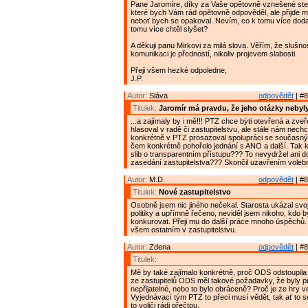
Pane Jaromíre, díky za Vaše opětovně vznešené stej
které bych Vám rád opětovně odpověděl, ale přijde m
neboť bych se opakoval. Nevím, co k tomu více doda
tomu více chtěl slyšet?
A děkuji panu Mirkovi za milá slova. Věřím, že slušnos
komunikaci je předností, nikoliv projevem slabosti.
Přeji všem hezké odpoledne,
J.P.
Autor:
Sláva
odpovědět
| #8
Titulek:
Jaromír má pravdu, že jeho otázky neby
...a zajímaly by i mě!!! PTZ chce býti otevřená a zveř
hlasoval v radě či zastupitelstvu, ale stále nám nech
konkrétně v PTZ prosazoval spolupráci se současn
čem konkrétně pohořelo jednání s ANO a další. Tak 
slib o transparentním přístupu??? To nevydržel ani d
zasedání zastupitelstva??? Skončil uzavřením voleb
Autor:
M.D.
odpovědět
| #8
Titulek:
Nové zastupitelstvo
Osobně jsem nic jiného nečekal. Starosta ukázal svo
politiky a upřímně řečeno, neviděl jsem nikoho, kdo 
konkurovat. Přeji mu do další práce mnoho úspěchů. 
všem ostatním v zastupitelstvu.
Autor:
Zdena
odpovědět
| #8
Titulek:
Mě by také zajímalo konkrétně, proč ODS odstoupila 
ze zastupitelů ODS měl takové požadavky, že byly pr
nepřijatelné, nebo to bylo obráceně? Proč je ze hry 
Vyjednávací tým PTZ to přeci musí vědět, tak ať to se
to voliči rádi přečtou.