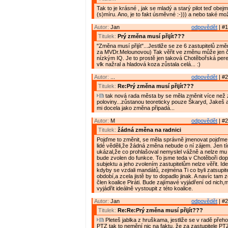
Tak to je krásné , jak se mladý a starý pilot teď obe
(s)míru. Ano, je to fakt úsměvné :-))) a nebo také mož
Autor:
Jan
odpovědět
| #1
Titulek:
Prý změna musí přijít???
"Změna musí přijít"...Jestliže se ze 6 zastupitelů zm
za MVDr.Melounovou) Tak věřit ve změnu může jen č
nízkým IQ. Je to prostě jen taková Chotěbořská pere
vlk nažral a hladová koza zůstala celá... :)
Autor:
...
odpovědět
| #2
Titulek:
Re:Prý změna musí přijít???
tak nová rada města by se měla změnit více než 
poloviny...zůstanou teoreticky pouze Škaryd, Jakeš a
mi docela jako změna připadá...
Autor:
M
odpovědět
| #2
Titulek:
žádná změna na radnici
Pojďme to změnit, se měla správně jmenovat pojďme 
lidé věděli,že žádná změna nebude o ní zájem. Jen tímt
ukázal,že co prohlašoval nemyslel vážně a nelze mu v
bude zvolen do funkce. To jsme teda v Chotěboři dop
subjektu a jeho zvolením zastupitelům nelze věřit. Ide
kdyby se vzdali mandátů, zejména Ti co byli zatsupi
období,a zcela jistě by to dopadlo jinak. A navíc tam z
člen koalice Piráti. Bude zajímavé vyjádření od nich,
vyjádřit ideálně vystoupit z této koalice.
Autor:
Jan
odpovědět
| #2
Titulek:
Re:Re:Prý změna musí přijít???
Pleteš jablka z hruškama, jestliže se v radě přeho
PTZ tak to nemění nic na faktu, že za zastupitele P