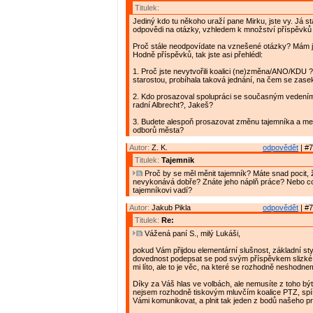
Titulek:
Jediný kdo tu někoho uraží pane Mirku, jste vy. Já s
odpovědi na otázky, vzhledem k množství příspěvků 
Proč stále neodpovídate na vznešené otázky? Mám 
Hodně příspěvků, tak jste asi přehlédl:
1. Proč jste nevytvořili koalici (ne)změna/ANO/KDU 
starostou, probíhala taková jednání, na čem se zase
2. Kdo prosazoval spolupráci se současným vedení
radní Albrecht?, Jakeš?
3. Budete alespoň prosazovat změnu tajemníka a me
odborů města?
Autor:
Z. K.
odpovědět
| #7
Titulek:
Tajemnik
Proč by se měl měnit tajemník? Máte snad pocit, ž
nevykonává dobře? Znáte jeho náplň práce? Nebo c
tajemníkovi vadí?
Autor:
Jakub Pikla
odpovědět
| #7
Titulek:
Re:
Vážená paní S., milý Lukáši,
pokud Vám přijdou elementární slušnost, základní styl
dovednost podepsat se pod svým příspěvkem slizké
mi líto, ale to je věc, na které se rozhodně neshodne
Díky za Váš hlas ve volbách, ale nemusíte z toho být
nejsem rozhodně tiskovým mluvčím koalice PTZ, sp
Vámi komunikovat, a plnit tak jeden z bodů našeho p