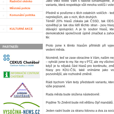
Jako vítěz voleb Vám s radostí oznamujeme, ž
Radniční okénko
variantu, která respektuje vůli mnoha voličů i vole
Městská policie
Předně si povězme o těch ostatních voličích - te
Komunální politika
nejmilejších, ale o nich, těch druhých.
Téměř 20% hlasů získala jak ČSSD, tak ODS.
vysvětlují je tak oba lídři těchto stran - jsou hla
KULTURNÍ AKCE
stávající spolupráci. A je to soubor hlasů, 
demokratické společnosti úplně zmačkat a zahod
fér.
Proto jsme k těmto hlasům přihlédli při vyj
PARTNEŘI
vedení města.
Nicméně, teď se zase obracíme k Vám, našim ne
– vyhráli jsme to my. Ne my v PTZ, ale my všichni 
když je tu nějaká část hlasů pro kontinuitu, změ
hlasy pro KDU-ČSL také vnímáme jako vo
pozvolnější, ale rozhodně změně.
Rádi bychom Vám tedy představili variantu, kter
výše popsané.
Rada města bude složena následovně:
Pojďme To Změnit bude mít většinu čtyř mandátů.
Jeden radní bude za stranu lidovou a dva za soci