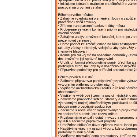
spolupráci, která bude prospěšná pro co nejvíce ob
• Iniciujeme jednání s majitelem chotěbořského zám
pracovat na urovnání vztahů
Během prvního měsíce:
• Zahájíme vyjednávání o změně smlouvy o zapůjčen
prověříme i další smlouvy
• Zřídíme transparentní bankovní účty města
• Probereme se všemi komisemi priority pro následujíc
volební období
• Zahájíme analýzu možností koupání, kterou po zh
prezentovat veřejnosti
• Dáme podnět ke změně jednacího řádu zastupitelstv
tak, aby zápisy z nich byly veřejné a aby bylo vždy 
jmenovité hlasování
• Komisi pro rozvoj města obsadíme odborníky (stavař
tím umožníme její správné fungování
• U dalších komisí přehodnotíme poměr úředníků a 
politických stran, tak, aby bylo dosaženo co největší
• Připravíme podmínky pro pořádání architektonický
Během prvních 100 dní:
• Začneme připravovat participativní rozpočet vyhr
vytvořením platformy pro sběr návrhů
• Vypíšeme architektonickou soutěž o řešení náměstí
ohodnocením
• Vypíšeme výběrové řízení na pozici městského arc
• Zavedeme pravidelná setkání starosty a místostaro
významnými (nejen) chotěbořskými podnikateli za ú
oboustranně prospěšné spolupráce
• Začneme s revizí všech vypracovaných projektov
ve spolupráci s komisí pro rozvoj města
• Prozkoumáme aktuální dotační výzvy a programy a
využití a začneme připravovat projekty
• Umožníme občanům dávat zpětnou vazbu ihned po
• Navštívíme všechny osadní výbory, kde probereme 
problémy místních částí
• Vypíšeme motivační cenu pro studenty, kteří se ve