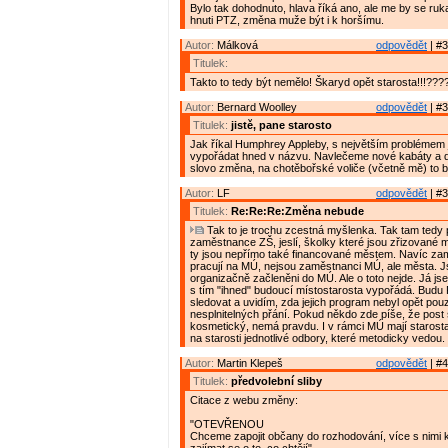
Bylo tak dohodnuto, hlava říká ano, ale me by se ruk
hnuti PTZ, změna muže být i k horšímu.
Autor:
Málková
odpovědět
| #3
Titulek:
Takto to tedy být nemělo! Škaryd opět starosta!!!???? 
Autor:
Bernard Woolley
odpovědět
| #3
Titulek:
jistě, pane starosto
Jak říkal Humphrey Appleby, s největším problémem 
vypořádat hned v názvu. Navlečeme nové kabáty a 
slovo změna, na chotěbořské voliče (včetně mě) to b
Autor:
LF
odpovědět
| #3
Titulek:
Re:Re:Re:Změna nebude
Tak to je trochu zcestná myšlenka. Tak tam tedy 
zaměstnance ZŠ, jeslí, školky které jsou zřizované
ty jsou nepřímo také financované městem. Navíc zam
pracují na MÚ, nejsou zaměstnanci MÚ, ale města. 
organizačně začleněni do MÚ. Ale o toto nejde. Já js
s tím "ihned" budoucí místostarosta vypořádá. Budu
sledovat a uvidím, zda jejich program nebyl opět po
nesplnitelných přání. Pokud někdo zde píše, že post s
kosmetický, nemá pravdu. I v rámci MÚ mají starost
na starosti jednotlivé odbory, které metodicky vedou.
Autor:
Martin Klepeš
odpovědět
| #4
Titulek:
předvolební sliby
Citace z webu změny:
"OTEVŘENOU
Chceme zapojit občany do rozhodování, více s nimi 