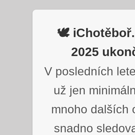
🕊️ iChotěbo
2025 ukonč
V posledních lete
už jen minimáln
mnoho dalších o
snadno sledova