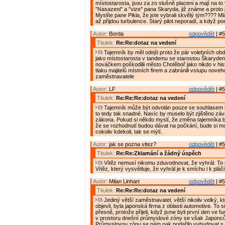
místostarosta, jsou za zo slušně placeni a mají na to
"Nasazeni" a "vize" pana Skaryda, již známe a proto j
Myslíte pane Pikla, že jste vybrali skvělý tým???? Mla
až přijdou turbulence. Starý pilot neporadí, a když po
Autor:
Borda
odpovědět
| #5
Titulek:
Re:Re:dotaz na vedení
Tajemník by měl odejít proto že pár volebních obd
jako místostarosta v tandemu se starostou Škaryde
nováčkem poškodilii město Chotěboř jako nikdo v histo
tlaku majitelů místních firem a zabránili vstupu nove
zaměstnavatele
Autor:
LF
odpovědět
| #5
Titulek:
Re:Re:Re:dotaz na vedení
Tajemník může být odvolán pouze se souhlasem ř
to tedy tak snadné. Navíc by muselo být zjištěno zá
zákona. Pokud si někdo myslí, že změna tajemníka 
že se rozhodnutí budou dávat na počkání, bude si mo
cokoliv kdekoli, tak se mýlí.
Autor:
jak se pozna vitez?
odpovědět
| #5
Titulek:
Re:Re:Zklamání a žádný úspěch
Vítěz nemusí nikomu zduvodnovat, že vyhrál. To
Vítěz, který vysvětluje, že vyhrál je k smíchu i k pláči
Autor:
Milan Linhart
odpovědět
| #5
Titulek:
Re:Re:Re:dotaz na vedení
Jediný větší zaměstnavatel, větší nikoliv velký, k
objevil, byla japonská firma z oblasti automotive. To s
přesně, protože přijeli, když jsme byli první den ve fu
v prostoru dnešní průmyslové zóny se však Japoncům
Průmyslovou zónu se nám pak podařilo vybudovat s