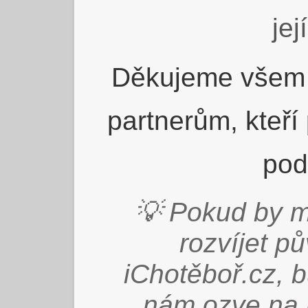
jej
Děkujeme všem 
partnerům, kteří
pod
💡 Pokud by m
rozvíjet p
iChotěboř.cz, 
nám ozve na