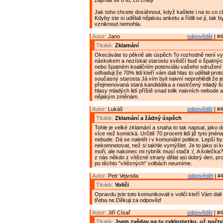
zajímat se o to, co chtějí"
Jak toho chcete dosáhnout, když kašlete i na to co cht
Kdyby ste si udělali nějakou anketu a řídili se jí, tak b
vzniknout nemohla.
Autor:
Jano
odpovědět
| #4
Titulek:
Zklamání
Okecáváte to pěkně ale úspěch To rozhodně není vy
náskokem a nezískat starostu svědčí buď o špatnýc
nebo špatném koaličním potenciálu vašeho sdružení a
odhaduji že 70% lidi kteří vám dali hlas to udělali pro
současný starosta Já vím byli naivní neprohlédli že j
přejmenovaná stará kandidátka a nastrčený mladý líd
hlasy mladých lidí příště snad tolik naivních nebude 
nějakým změnám.
Autor:
Lukáš
odpovědět
| #4
Titulek:
Zklamání a žádný úspěch
Tohle je velké zklamání a snaha to tak napsat, jako do
více než komická. Určitě 70 procent lidí již tyto jména
nebude. Dá se naletět i v komunální politice. Lepší by
nekomnetovat, než si takhle vymýšlet. Je to jako si 
moři, ale nakonec mi rybník musí stačit :(. A kolečka
z nás někdo z vítězné strany dělat asi dobrý den, prot
po těchto "vítězných" volbách neumíme.
Autor:
Petr Vejvoda
odpovědět
| #4
Titulek:
Voliči
Opravdu jste toto komunikovali s voliči kteří Vám da
třeba ne.Děkuji za odpověď
Autor:
Jiří Císař
odpovědět
| #4
Titulek:
Jsem zvědav na tu cyklostezku, už počtv