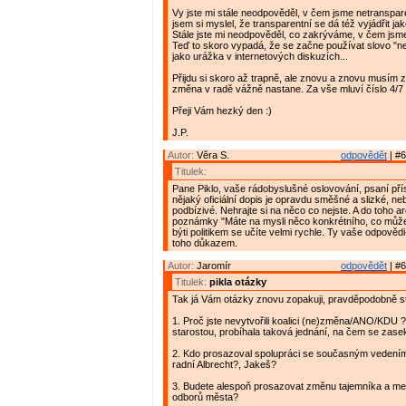
Vy jste mi stále neodpověděl, v čem jsme netranspar
jsem si myslel, že transparentní se dá též vyjádřit ja
Stále jste mi neodpověděl, co zakrýváme, v čem jsm
Teď to skoro vypadá, že se začne používat slovo "n
jako urážka v internetových diskuzích...
Přijdu si skoro až trapně, ale znovu a znovu musím 
změna v radě vážně nastane. Za vše mluví číslo 4/7 
Přeji Vám hezký den :)
J.P.
Autor:
Věra S.
odpovědět
| #6
Titulek:
Pane Piklo, vaše rádobyslušné oslovování, psaní př
nějaký oficiální dopis je opravdu směšné a slizké, neb
podbízivé. Nehrajte si na něco co nejste. A do toho a
poznámky "Máte na mysli něco konkrétního, co můžete
býti politikem se učíte velmi rychle. Ty vaše odpověd
toho důkazem.
Autor:
Jaromír
odpovědět
| #6
Titulek:
pikla otázky
Tak já Vám otázky znovu zopakuji, pravděpodobně ste
1. Proč jste nevytvořili koalici (ne)změna/ANO/KDU 
starostou, probíhala taková jednání, na čem se zase
2. Kdo prosazoval spolupráci se současným vedení
radní Albrecht?, Jakeš?
3. Budete alespoň prosazovat změnu tajemníka a me
odborů města?