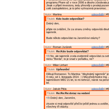
programu Phare až v roce 2006 a dlouho zůstávala 
Jinak o přijetí investora, tedy přesněji o prodeji poz
celé zastupitelstvo, je to jeho vyhrazená pravomoc.
Autor:
Martina
odpovědět
| #5
Titulek:
Kdo bude odpovídat?
Dobrý den,
přijde mi zvláštní, že za stranu změny odpovídá dlo
tajemník.
Bude někdo odpovídat na Jaromírovi otázky?
Autor:
Roman Juránek
odpovědět
| #5
Titulek:
Re:Kdo bude odpovídat?
No, ale tajemník zcela evidentně odpovídal za se
nicku "Borda", to je snad v pořádku, ne?
Autor:
Milan Linhart
odpovědět
| #6
Titulek:
Upřesnění
Děkuji Romanovi. To Martina: "dlouholetý tajemník" j
4 roky, od 1. listopadu 2014. :-) Můj předchůdce Ing. J
tajemníkem MěÚ 21 let, to mi nehrozí, nárok na penzi
let.
Autor:
Jakub Pikla
odpovědět
| #6
Titulek:
Re:Re:Re:dotaz na vedení
Dobrý den, Jaromíre,
zkuste si moji odpověď přečíst ještě jednou a uvidíte
všechny tři otázky.