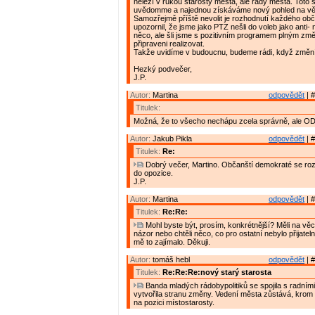
neleží v rukou starosty města, ale rady města. Toto s
uvědomme a najednou získáváme nový pohled na vě
Samozřejmě příště nevolit je rozhodnutí každého obč
upozornil, že jsme jako PTZ nešli do voleb jako anti-
něco, ale šli jsme s pozitivním programem plným změ
připraveni realizovat.
Takže uvidíme v budoucnu, budeme rádi, když změní
Hezký podvečer,
J.P.
Autor:
Martina
odpovědět
| #
Titulek:
Možná, že to všecho nechápu zcela správně, ale OD
Autor:
Jakub Pikla
odpovědět
| #
Titulek:
Re:
Dobrý večer, Martino. Občanští demokraté se roz
do opozice.
J.P.
Autor:
Martina
odpovědět
| #
Titulek:
Re:Re:
Mohl byste být, prosím, konkrétnější? Měli na věc
názor nebo chtěli něco, co pro ostatní nebylo přijate
mě to zajímalo. Děkuji.
Autor:
tomáš hebl
odpovědět
| #
Titulek:
Re:Re:Re:nový starý starosta
Banda mladých rádobypolitiků se spojila s radními
vytvořila stranu změny. Vedení města zůstává, krom
na pozici místostarosty.