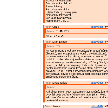
TOPka na to jen cumi
Jak hrabat k sobě umí
A zeleni ti taky
A je zelenam vzteky
Kdyby tady byl nějaký pirat
Nemohl by tak vyhrat
Jen ja se tvářím vsele
Neb to mam u pr......
Autor:
Cloze
odpovědět
| #7
Titulek:
Re:Re:PTZ
J. P. = J. O.
Autor:
Milan Linhart
odpovědět
| #7
Titulek:
Re:
Komunikace s občany je součástí pracovní nápln
úředníků, zejména pokud se jedná o výklad zákonů.
tomu webové stránky města, facebook, ichotebor, C
mobilní rozhlas, klasický rozhlas, tiskové zprávy, at
všichni voláte po otevřeném úřadu, že? Body 5 a 7, 
citujete, se týkají samosprávy, tedy těch zbývajícíc
náplně městského úřadu. Proč má státní správa na
převahu 70:30? Protože ji vykonáváme nejen pro Cho
celý správní obvod o velikosti 31 obcí, jak jsme ji pře
zrušeného okresního úřadu.
Autor:
Mirek Jašek
odpovědět
| #7
Titulek:
A já děkuji panu Piklovi za komunikaci. Slušná, žádné
vysvětlí co je potřeba. Vůbec nechápu, jak si někdo 
stěžovat. Copak je slušnost už dneska sprosté slov
některé lidi asi ano.
Autor:
Jaromír
odpovědět
| #7