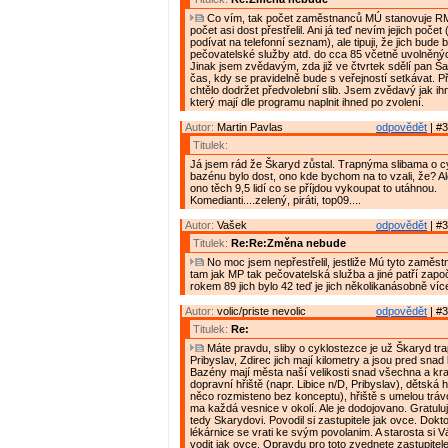
Co vím, tak počet zaměstnanců MÚ stanovuje RM.
počet asi dost přestřelil. Ani já teď nevím jejich poče
podívat na telefonní seznam), ale tipuji, že jich bude
pečovatelské služby atd. do cca 85 včetně uvolněnýc
Jinak jsem zvědavým, zda již ve čtvrtek sdělí pan Š
čas, kdy se pravidelně bude s veřejností setkávat. Př
chtělo dodržet předvolební slib. Jsem zvědavý jak ihn
který mají dle programu naplnit ihned po zvolení.
Autor:
Martin Pavlas
odpovědět
| #3
Titulek:
Já jsem rád že Škaryd zůstal. Trapnýma slibama o c
bazénu bylo dost, ono kde bychom na to vzali, že? Al
ono těch 9,5 lidí co se příjdou vykoupat to utáhnou.
Komedianti....zelený, piráti, top09....
Autor:
Vašek
odpovědět
| #3
Titulek:
Re:Re:Změna nebude
No moc jsem nepřestřelil, jestliže Mú tyto zaměstn
tam jak MP tak pečovatelská služba a jiné patří započí
rokem 89 jich bylo 42 teď je jich několikanásobně víc
Autor:
volic/priste nevolic
odpovědět
| #3
Titulek:
Re:
Máte pravdu, sliby o cyklostezce je už Škaryd tra
Pribyslav, Zdirec jich mají kilometry a jsou pred sna
Bazény mají města naší velikosti snad všechna a krac
dopravní hřiště (napr. Libice n/D, Pribyslav), dětská 
něco rozmisteno bez konceptu), hřiště s umelou tráv
ma každá vesnice v okolí. Ale je dodojovano. Gratuluji
tedy Skarydovi. Povodil si zastupitele jak ovce. Doktoř
lékárnice se vrati ke svým povolanim. A starosta si 
vodit jak ovce. Opravdu pro toto zvednete zastupitel