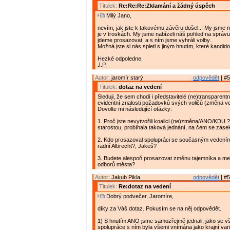
Titulek:
Re:Re:Re:Zklamání a žádný úspěch
Milý Jano,
nevím, jak jste k takovému závěru došel... My jsme ne
je v troskách. My jsme nabízeli náš pohled na správu
jdeme prosazovat, a s ním jsme vyhráli volby.
Možná jste si nás spletl s jiným hnutím, které kandido
Hezké odpoledne,
J.P.
Autor:
jaromír starý
odpovědět
| #5
Titulek:
dotaz na vedení
Sleduji, že sem chodí i představitelé (ne)transparent
evidentní znalosti požadovků svých voličů (změna v
Dovolte mi následující otázky:
1. Proč jste nevytvořili koalici (ne)změna/ANO/KDU 
starostou, probíhala taková jednání, na čem se zase
2. Kdo prosazoval spolupráci se současným vedení
radní Albrecht?, Jakeš?
3. Budete alespoň prosazovat změnu tajemníka a me
odborů města?
Autor:
Jakub Pikla
odpovědět
| #5
Titulek:
Re:dotaz na vedení
Dobrý podvečer, Jaromíre,
díky za Váš dotaz. Pokusím se na něj odpovědět.
1) S hnutím ANO jsme samozřejmě jednali, jako se vš
spolupráce s ním byla všemi vnímána jako krajní vari