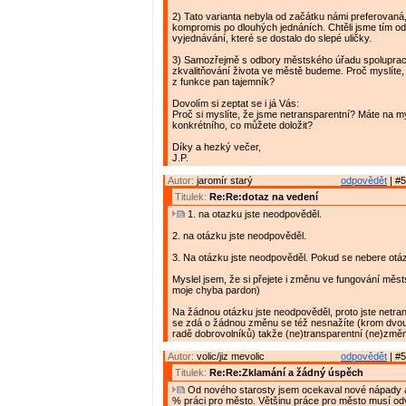
2) Tato varianta nebyla od začátku námi preferovaná,
kompromis po dlouhých jednáních. Chtěli jsme tím o
vyjednávání, které se dostalo do slepé uličky.
3) Samozřejmě s odbory městského úřadu spoluprac
zkvalitňování života ve městě budeme. Proč myslíte, 
z funkce pan tajemník?
Dovolím si zeptat se i já Vás:
Proč si myslíte, že jsme netransparentní? Máte na m
konkrétního, co můžete doložit?
Díky a hezký večer,
J.P.
Autor:
jaromír starý
odpovědět
| #5
Titulek:
Re:Re:dotaz na vedení
1. na otazku jste neodpověděl.
2. na otázku jste neodpověděl.
3. Na otázku jste neodpověděl. Pokud se nebere otá
Myslel jsem, že si přejete i změnu ve fungování měs
moje chyba pardon)
Na žádnou otázku jste neodpověděl, proto jste netran
se zdá o žádnou změnu se též nesnažíte (krom dvou
radě dobrovolníků) takže (ne)transparentní (ne)změ
Autor:
volic/jiz mevolic
odpovědět
| #5
Titulek:
Re:Re:Zklamání a žádný úspěch
Od nového starosty jsem ocekaval nové nápady a
% práci pro město. Většinu práce pro město musí od