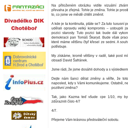
Na přiloženém obrázku vidíte vizuální ztvár
převaha je zřejmá. Tohle je změna. Tohle je prost
to, co jsme ve městě chtěli změnit.
A kde je ta kontinuita, ptáte se? Za tuto luxusní 
udělali opravdu velký kompromis – ustoupili 
pozici starosty. Tuto pozici tak bude dál vykon
demokracii pan Tomáš Škaryd. Bude však praco
které máme většinu čtyř křesel ze sedmi. A souh
potřebuje.
My získáme, kromě většiny v radě, také post mís
obsadí David Šafránek.
Jsme rádi, že jsme dosáhli dohody a s výsledkem
Dejte nám šanci dělat změny a věřte, že tot
naposled, kdy s Vámi komunikujeme. Ostatně, nen
pozitivní změna?
Tak, jako Kazma teď všude cpe 1/10, my b
zdůraznili číslo 4/7
4/7.
Přejeme Vám krásnou předsváteční sobotu.