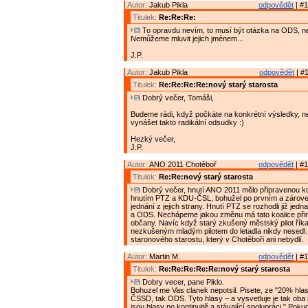
Autor:
Jakub Pikla
odpovědět
| #1
Titulek:
Re:Re:Re:
To opravdu nevím, to musí být otázka na ODS, n
Nemůžeme mluvit jejich jménem...
J.P.
Autor:
Jakub Pikla
odpovědět
| #1
Titulek:
Re:Re:Re:Re:nový starý starosta
Dobrý večer, Tomáši,
Budeme rádi, když počkáte na konkrétní výsledky, n
vynášet takto radikální odsudky :)
Hezký večer,
J.P.
Autor:
ANO 2011 Chotěboř
odpovědět
| #1
Titulek:
Re:Re:nový starý starosta
Dobrý večer, hnutí ANO 2011 mělo připravenou ko
hnutím PTZ a KDU-ČSL, bohužel po prvním a zárov
jednání z jejich strany. Hnutí PTZ se rozhodli již je
a ODS. Nechápeme jakou změnu má tato koalice přin
občany. Navíc když starý zkušený městský pilot říkal
nezkušeným mladým pilotem do letadla nikdy nesed
staronového starostu, který v Chotěboři ani nebydlí.
Autor:
Martin M.
odpovědět
| #1
Titulek:
Re:Re:Re:Re:Re:nový starý starosta
Dobry vecer, pane Piklo.
Bohuzel me Vas clanek nepotsil. Pisete, ze "20% hlas
ČSSD, tak ODS. Tyto hlasy – a vysvetluje je tak oba li
jsou hlasy po kontinuitě a stávající spolupráci." Po