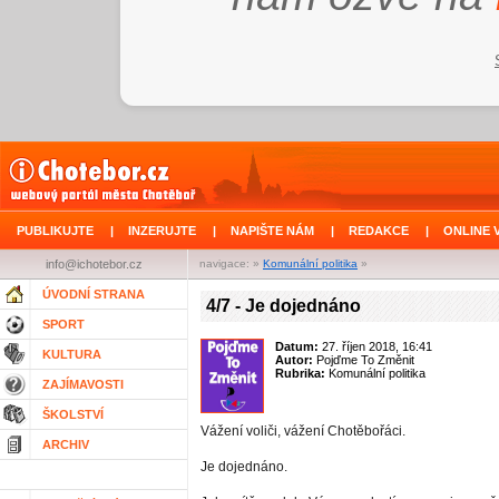
PUBLIKUJTE
|
INZERUJTE
|
NAPIŠTE NÁM
|
REDAKCE
|
ONLINE 
info@ichotebor.cz
navigace: »
Komunální politika
»
ÚVODNÍ STRANA
4/7 - Je dojednáno
SPORT
Datum:
27. říjen 2018, 16:41
KULTURA
Autor:
Pojďme To Změnit
Rubrika:
Komunální politika
ZAJÍMAVOSTI
ŠKOLSTVÍ
Vážení voliči, vážení Chotěbořáci.
ARCHIV
Je dojednáno.