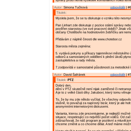
správy proto nemá výsledek komunálních voleb téměř
Autor:
Simona Tučková
odpovědět
| #6
Titulek:
Myslela jsem, že se tu diskutuje o vzniku této nesmy
Pan Linhart zde diskutuje z pozice státní správy neb
pověřen starostou (ve své pracovní době)? Jinak vši
občany Chotěboře na hodnotovém žebříčku ani nemá
Přidávám z náplně činosti dle www.chotebor.cz
Starosta města zejména:
5. vydává pokyny a příkazy tajemníkovi městského 
odborů a samostatných oddělení k plnění úkolů plyn
zastupitelstva a rady města.
7.zodpovídá v samostatné působnosti za metodické 
Autor:
David Šafránek
odpovědět
| #7
Titulek:
PTZ
Dobrý den,
dění v PTZ skutečně není nijak zamlžené či netrans
A je to z velké části díky Jakubovi, který tomu věnuje
To, že by mu zde někdo vyčítal, že všechny odpověd
slušně, to považuji za naprostý bizár, který je ale hol
anonymními internetovými diskusemi.
Varianta, kterou zde prezentujeme, je nejlepší možné
situace, respektující co největší počet voličů. Od za
zdůrazňovali, že náš program je pozitivní a mluvili js
chceme změnit a co chceme dělat. A teď máme možn