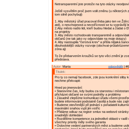
Netransparentní jste protože na tyto otázky neodpov
Ještě vysvětlím proč jsem volil změnu (u některých z
tom silně pochybuji)
1. Aby městský úřad pracoval třeba jako ten ve Ždírc
atd), o neschopnosti a nevstřícnosti se tu vyprávějí 
2.Aby město našlo lidi, kteří budou hledat a žádat o E
na projekty
3. Aby město rozhodovalo transparentně a odpovídal
občanů (ne tak jako vy odpovídate na moje dotazy)
4. Aby nastoupila "čerstvá krev" a přišla nějaká šance 
dlouhodobější otázky rozvoje (obchvat-průtah/územ
zóna aj)
To že přebarvením kroužků se tyto věci změní je zc
představa.
Autor:
Marta
odpovědět
| #6
Titulek:
Pro ty co nemají facebook, zde jsou konkrétní sliby k
nechme překvapit:
Hned po jmenování:
• Stanovíme čas, kdy budou za starostou i místostar
přicházet občané se svými podněty a problémy
• Zásadně zlepšíme komunikaci úřadu všemi prostřed
budete informováni podstatně častěji a bude nás zaj
• Budeme otevřenější při jednání s pořadateli kulturní
maximální snahou vyjít jim vstříc
• Přidáme odkaz na registr smluv na webové stránky 
snadnější dohledání
• Rozdělíme kompetence za jednotlivé oblasti v radě
všechny priority měly svého garanta
• Oslovíme vedení partnerských měst a budeme usil