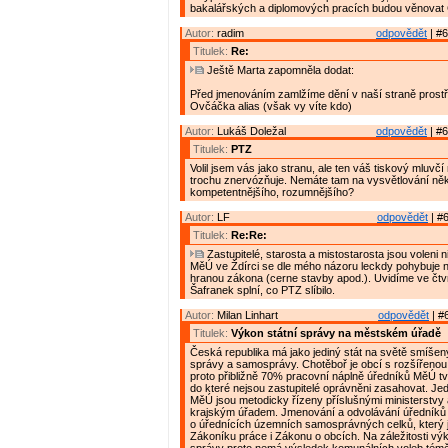
bakalářských a diplomových pracích budou věnovat 
Autor:
radim
odpovědět
| #6
Titulek:
Re:
Ještě Marta zapomněla dodat:
Před jmenováním zamlžíme dění v naší straně prostř
Ovčáčka alias (však vy víte kdo)
Autor:
Lukáš Doležal
odpovědět
| #6
Titulek:
PTZ
Volil jsem vás jako stranu, ale ten váš tiskový mluv
trochu znervózňuje. Nemáte tam na vysvětlování ně
kompetentnějšího, rozumnějšího?
Autor:
LF
odpovědět
| #6
Titulek:
Re:Re:
Zastupitelé, starosta a mistostarosta jsou voleni n
MěÚ ve Ždírci se dle mého názoru leckdy pohybuje 
hranou zákona (cerne stavby apod.). Uvidíme ve čtv
Šafranek splní, co PTZ slíbilo.
Autor:
Milan Linhart
odpovědět
| #
Titulek:
Výkon státní správy na městském úřadě
Česká republika má jako jediný stát na světě smíšen
správy a samosprávy. Chotěboř je obcí s rozšířenou
proto přibližně 70% pracovní náplně úředníků MěÚ tvo
do které nejsou zastupitelé oprávněni zasahovat. Jed
MěÚ jsou metodicky řízeny příslušnými ministerstvy
krajským úřadem. Jmenování a odvolávání úředníků
o úřednících územních samosprávných celků, který 
Zákoníku práce i Zákonu o obcích. Na záležitosti výk