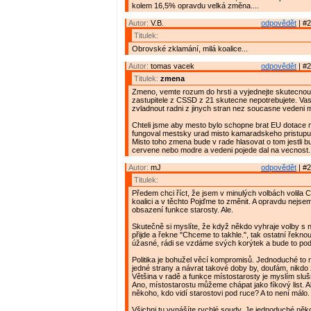
kolem 16,5% opravdu velká změna....
Autor:
V.B.
odpovědět
| #2
Titulek:
Obrovské zklamání, milá koalice...
Autor:
tomas vacek
odpovědět
| #2
Titulek:
zmena
Zmeno, vemte rozum do hrsti a vyjednejte skutecnou 
zastupitele z CSSD z 21 skutecne nepotrebujete. Vasi 
zvladnout radni z jinych stran nez soucasne vedeni m
Chteli jsme aby mesto bylo schopne brat EU dotace n
fungoval mestsky urad misto kamaradskeho pristupu a
Misto toho zmena bude v rade hlasovat o tom jestli b
cervene nebo modre a vedeni pojede dal na vecnost.
Autor:
mJ
odpovědět
| #2
Titulek:
Předem chci říct, že jsem v minulých volbách volila
koalici a v těchto Pojďme to změnit. A opravdu nejs
obsazení funkce starosty. Ale.
Skutečně si myslíte, že když někdo vyhraje volby s
přijde a řekne "Chceme to takhle.", tak ostatní řeknou
úžasné, rádi se vzdáme svých korýtek a bude to pod
Politika je bohužel věcí kompromisů. Jednoduché to
jedné strany a návrat takové doby by, doufám, nikdo 
Většina v radě a funkce místostarosty je myslím sl
Ano, místostarostu můžeme chápat jako fíkový list. Al
někoho, kdo vidí starostovi pod ruce? A to není málo.
Všichni tu vynášíte rychlé soudy. Je jednoduché něko