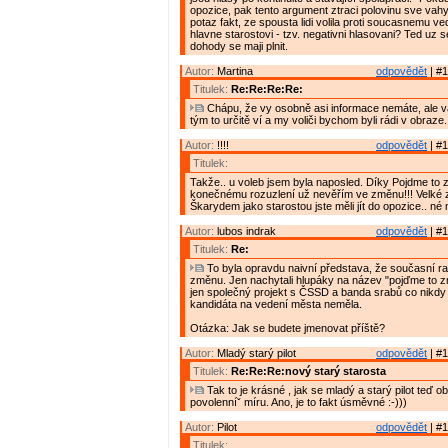
opozice, pak tento argument ztraci polovinu sve vahy.
potaz fakt, ze spousta lidi volila proti soucasnemu ve
hlavne starostovi - tzv. negativni hlasovani? Ted uz s
dohody se maji plnit.
Autor:
Martina
odpovědět
| #1
Titulek:
Re:Re:Re:Re:
Chápu, že vy osobně asi informace nemáte, ale 
tým to určitě ví a my voliči bychom byli rádi v obraze.
Autor:
!!!!
odpovědět
| #1
Titulek:
Takže.. u voleb jsem byla naposled. Díky Pojdme to 
konečnému rozuzlení už nevěřím ve změnu!!! Velké 
Škarydem jako starostou jste měli jít do opozice.. né
Autor:
lubos indrak
odpovědět
| #1
Titulek:
Re:
To byla opravdu naivní představa, že současní ra
změnu. Jen nachytali hlupáky na název "pojďme to z
jen společný projekt s ČSSD a banda srabů co nikd
kandidáta na vedení města neměla.
Otázka: Jak se budete jmenovat příště?
Autor:
Mladý starý pilot
odpovědět
| #1
Titulek:
Re:Re:Re:nový starý starosta
Tak to je krásné , jak se mladý a starý pilot teď o
povolenníˇ míru. Ano, je to fakt úsměvné :-)))
Autor:
Pilot
odpovědět
| #1
Titulek: