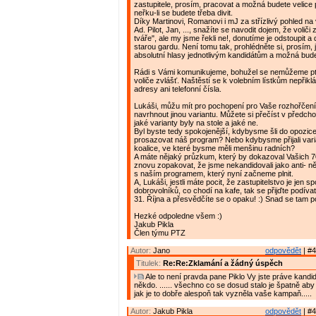
zastupitele, prosím, pracovat a možná budete velice
neřku-li se budete třeba divit.
Díky Martinovi, Romanovi i mJ za střízlivý pohled na
Ad. Pilot, Jan, ..., snažíte se navodit dojem, že voliči z
tváře", ale my jsme řekli ne!, donutíme je odstoupit a
starou gardu. Není tomu tak, prohlédněte si, prosím, 
absolutní hlasy jednotlivým kandidátům a možná bud
Rádi s Vámi komunikujeme, bohužel se nemůžeme p
voliče zvlášť. Naštěstí se k volebním lístkům nepřikl
adresy ani telefonní čísla.
Lukáši, můžu mít pro pochopení pro Vaše rozhořčení
navrhnout jinou variantu. Můžete si přečíst v předch
jaké varianty byly na stole a jaké ne.
Byl byste tedy spokojenější, kdybysme šli do opozic
prosazovat náš program? Nebo kdybysme přijali vari
koalice, ve které bysme měli menšinu radních?
A máte nějaký průzkum, který by dokazoval Vašich
znovu zopakovat, že jsme nekandidovali jako anti- ně
s naším programem, který nyní začneme plnit.
A, Lukáši, jestli máte pocit, že zastupitelstvo je jen sp
dobrovolníků, co chodí na kafe, tak se přijďte podívat
31. Října a přesvědčíte se o opaku! :) Snad se tam p
Hezké odpoledne všem :)
Jakub Pikla
Člen týmu PTZ
Autor:
Jano
odpovědět
| #4
Titulek:
Re:Re:Zklamání a žádný úspěch
Ale to není pravda pane Piklo Vy jste práve kandido
někdo. ...... všechno co se dosud stalo je špatně aby 
jak je to dobře alespoň tak vyzněla vaše kampaň.....
Autor:
Jakub Pikla
odpovědět
| #4