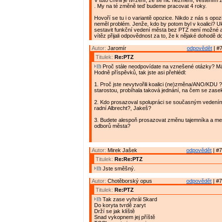
V tuto chvíli je tvrzení, že se nic nezmění, věštěním 
. My na té změně teď budeme pracovat 4 roky.
Hovoří se tu i o variantě opozice. Nikdo z nás s opoz
neměl problém. Jenže, kdo by potom byl v koalici? U
sestavit funkční vedení města bez PTZ není možné a
vítěz přijali odpovědnost za to, že k nějaké dohodě do
Autor:
Jaromír
odpovědět
| #7
Titulek:
Re:PTZ
Proč stále neodpovídate na vznešené otázky? M
Hodně příspěvků, tak jste asi přehlédl:
1. Proč jste nevytvořili koalici (ne)změna/ANO/KDU 
starostou, probíhala taková jednání, na čem se zase
2. Kdo prosazoval spolupráci se současným vedení
radní Albrecht?, Jakeš?
3. Budete alespoň prosazovat změnu tajemníka a me
odborů města?
Autor:
Mirek Jašek
odpovědět
| #7
Titulek:
Re:Re:PTZ
Jste směšný.
Autor:
Chotěborský opus
odpovědět
| #7
Titulek:
Re:PTZ
Tak zase vyhrál Skard
Do koryta tvrdě zaryt
Drží se jak klíště
Snad vykopnem jej příště