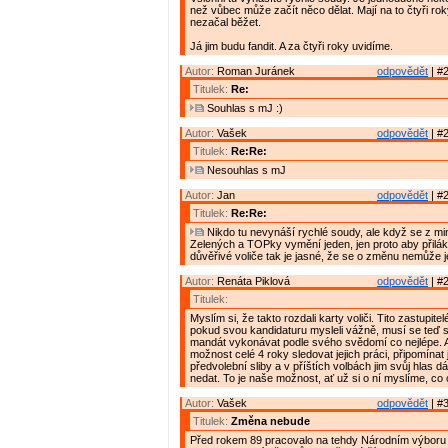
než vůbec může začít něco dělat. Mají na to čtyři rok
nezačal běžet.
Já jim budu fandit. A za čtyři roky uvidíme.
Autor:
Roman Juránek
odpovědět
| #2
Titulek:
Re:
Souhlas s mJ :)
Autor:
Vašek
odpovědět
| #2
Titulek:
Re:Re:
Nesouhlas s mJ
Autor:
Jan
odpovědět
| #2
Titulek:
Re:Re:
Nikdo tu nevynáší rychlé soudy, ale když se z min
Zelených a TOPky vymění jeden, jen proto aby přilák
důvěřivé voliče tak je jasné, že se o změnu nemůže je
Autor:
Renáta Piklová
odpovědět
| #2
Titulek:
Myslím si, že takto rozdali karty voliči. Tito zastupitel
pokud svou kandidaturu mysleli vážně, musí se teď s
mandát vykonávat podle svého svědomí co nejlépe. A
možnost celé 4 roky sledovat jejich práci, připomínat j
předvolební sliby a v příštích volbách jim svůj hlas 
nedat. To je naše možnost, ať už si o ní myslíme, c
Autor:
Vašek
odpovědět
| #3
Titulek:
Změna nebude
Před rokem 89 pracovalo na tehdy Národním výboru