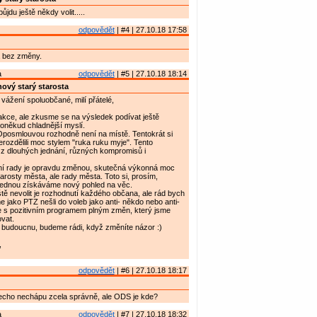
ůjdu ještě někdy volit.....
odpovědět
| #4 | 27.10.18 17:58
 bez změny.
a
odpovědět
| #5 | 27.10.18 18:14
ový starý starosta
vážení spoluobčané, milí přátelé,
akce, ale zkusme se na výsledek podívat ještě
poněkud chladnější myslí.
Oposmlouvou rozhodně není na místě. Tentokrát si
erozdělili moc stylem "ruka ruku myje". Tento
 z dlouhých jednání, různých kompromisů i
í rady je opravdu změnou, skutečná výkonná moc
tarosty města, ale rady města. Toto si, prosím,
ednou získáváme nový pohled na věc.
ě nevolit je rozhodnutí každého občana, ale rád bych
e jako PTZ nešli do voleb jako anti- někdo nebo anti-
me s pozitivním programem plným změn, který jsme
ovat.
 budoucnu, budeme rádi, když změníte názor :)
,
odpovědět
| #6 | 27.10.18 18:17
echo nechápu zcela správně, ale ODS je kde?
a
odpovědět
| #7 | 27.10.18 18:32