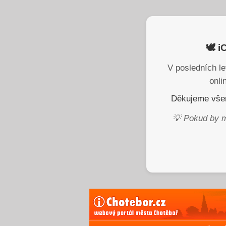
🕊️ 
V posledních le
onli
Děkujeme všem
💡 Pokud by m