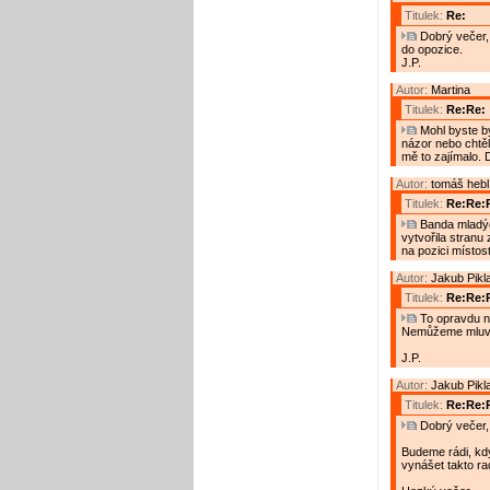
Titulek:
Re:
Dobrý večer, 
do opozice.
J.P.
Autor:
Martina
Titulek:
Re:Re:
Mohl byste bý
názor nebo chtěl
mě to zajímalo. D
Autor:
tomáš hebl
Titulek:
Re:Re:R
Banda mladých
vytvořila stranu
na pozici místost
Autor:
Jakub Pikl
Titulek:
Re:Re:
To opravdu n
Nemůžeme mluvit
J.P.
Autor:
Jakub Pikl
Titulek:
Re:Re:R
Dobrý večer,
Budeme rádi, kd
vynášet takto ra