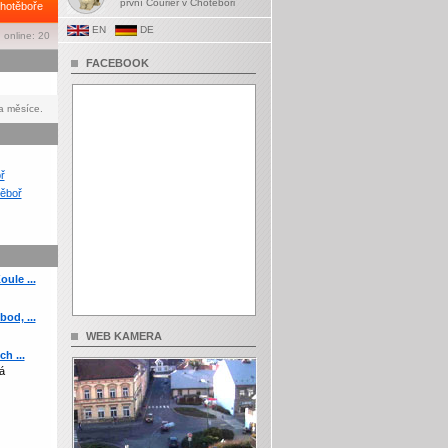
první Courier v Chotěboři
hotěboře
EN
DE
 online: 20
FACEBOOK
a měsíce.
ř
ěboř
ule ...
od, ...
WEB KAMERA
h ...
á