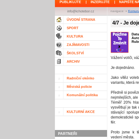
PUBLIKUJTE
|
INZERUJTE
|
NAPIŠTE N
info@ichotebor.cz
navigace: »
Komunál
ÚVODNÍ STRANA
4/7 - Je do
SPORT
Dat
KULTURA
Aut
Rubr
ZAJÍMAVOSTI
ŠKOLSTVÍ
Vážení voliči, v
ARCHIV
Je dojednáno.
Jako vítěz vole
Radniční okénko
variantu, která r
Městská policie
Předně si povězm
Komunální politika
nejmilejších, ale
Téměř 20% hlas
vysvětlují je tak
KULTURNÍ AKCE
stávající spolu
demokratické sp
fér.
Proto jsme k t
PARTNEŘI
vedení města.