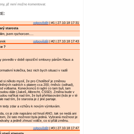
ny, již není možno komentovat.
E:
odpovědět
| #1 | 27.10.18 17:31
arý starosta
lim, jsem rpzhorcen.....
brek
odpovědět
| #2 | 27.10.18 17:43
ce ?
dy povedlo v době opoziční smlouvy pánům Klaus a
formativní kolečka, bez nich bych situaci v radě
d si někdo myslí, že pro Chotěboř je změnou
lněných radních s platem cca 200,-/měsíc (odhad),
před volbama. Koneckonců ti radní co tam byli, tam
udou dále (Jakeš, Albrecht, ČSSD). Změna bude v
dou naříkat nad tím, že byli přehlasováni (kdo je v té
ale nad tím, že starosta je z jiné partaje.
m tedy zdar a vzhůru k novým výmluvám.
avda, co je zde napsáno od hnutí ANO, tak se nedá ani
 tom, že tato možnost byla jediná. Vybraná možnost je
dvahy a jedině zhnusí voliče, co si přáli změnu.
odpovědět
| #3 | 27.10.18 17:47
 starý starosta