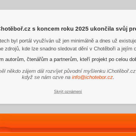
iChotěboř.cz s koncem roku 2025 ukončila svůj p
tech byl portál využíván už jen minimálně a dnes už existu
ne zdrojů, kde lze snadno sledovat dění v Chotěboři a jejím o
 autorům, čtenářům a partnerům, kteří projekt po celou dob
ěl někdo zájem dál rozvíjet původní myšlenku iChotěboř.cz
když se nám ozve na
info@ichotebor.cz
.
Skrýt oznámení