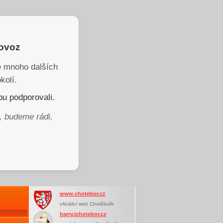
rovoz
je mnoho dalších
kolí.
u podporovali.
, budeme rádi,
www.chotebor.cz
oficiální web Chotěboře
harry.ichotebor.cz