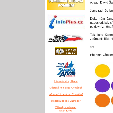
obsadí David Ša
Jsme rádi, že js
Dejte nám šanc
naposled, kdy s 
pozitivní změna
Tak, jako Kaz
zdůraznili číslo 4
4/7.
Přejeme Vám krá
Internetové aplikace
Městská knihovna Chotěboř
Informační centrum Chotěboř
Městská policie Chotěboř
Záhady a tajemno
Milan Knob