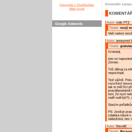
Komentáře zastave
Fotografie z Chotěbořska
Milan Knob
KOMENTÁŘ
Autor:
volic PTZ
Google Adwords
Titulek:
nový st
Vaši radost nesdi
Autor:
anonymní 
Titulek:
gratula
Gratuluji,
toto se naposle
Zeman.
Též děkuji za in
nepochopil.
Teď vážně. Poku
rozvržení neuvo
tak to měl říct 
pravděpodobně b
tom, že nyní nebu
radě nutil být?), 
Starým pořádků
PS: Jestli je pr
zdaleka mluvit o
slabošská, bez o
Autor:
Nevolič
Titulek:
Re:nový