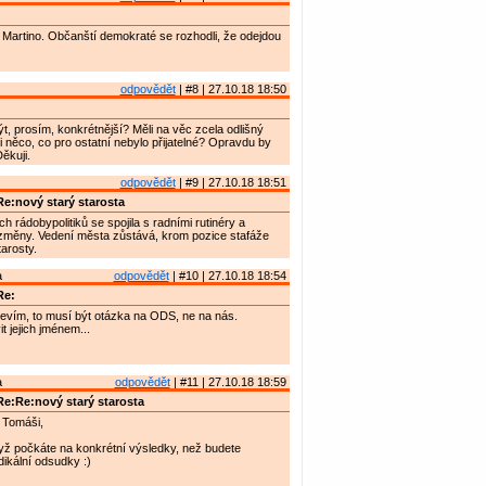
Martino. Občanští demokraté se rozhodli, že odejdou
odpovědět
| #8 | 27.10.18 18:50
t, prosím, konkrétnější? Měli na věc zcela odlišný
i něco, co pro ostatní nebylo přijatelné? Opravdu by
ěkuji.
odpovědět
| #9 | 27.10.18 18:51
e:nový starý starosta
 rádobypolitiků se spojila s radními rutinéry a
 změny. Vedení města zůstává, krom pozice stafáže
arosty.
a
odpovědět
| #10 | 27.10.18 18:54
Re:
evím, to musí být otázka na ODS, ne na nás.
 jejich jménem...
a
odpovědět
| #11 | 27.10.18 18:59
e:Re:nový starý starosta
 Tomáši,
yž počkáte na konkrétní výsledky, než budete
dikální odsudky :)