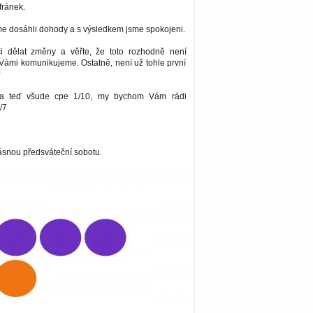
fránek.
me dosáhli dohody a s výsledkem jsme spokojeni.
i dělat změny a věřte, že toto rozhodně není
Vámi komunikujeme. Ostatně, není už tohle první
?
ma teď všude cpe 1/10, my bychom Vám rádi
/7
snou předsváteční sobotu.