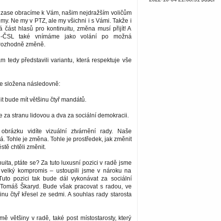
 zase obracíme k Vám, našim nejdražším voličům
 my. Ne my v PTZ, ale my všichni i s Vámi. Takže i
á část hlasů pro kontinuitu, změna musí přijít! A
-ČSL také vnímáme jako volání po možná
 rozhodně změně.
tedy představili variantu, která respektuje vše
 složena následovně:
 bude mít většinu čtyř mandátů.
 za stranu lidovou a dva za sociální demokracii.
obrázku vidíte vizuální ztvárnění rady. Naše
á. Tohle je změna. Tohle je prostředek, jak změnit
stě chtěli změnit.
nuita, ptáte se? Za tuto luxusní pozici v radě jsme
 velký kompromis – ustoupili jsme v nároku na
 Tuto pozici tak bude dál vykonávat za sociální
Tomáš Škaryd. Bude však pracovat s radou, ve
nu čtyř křesel ze sedmi. A souhlas rady starosta
ě většiny v radě, také post místostarosty, který