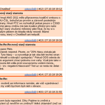
Chotěboř
odpovědět
| #12 | 27.10.18 19:12
ový starý starosta
hnutí ANO 2011 mělo připravenou koaliční smlouvu s
U-ČSL, bohužel po prvním a zároveň posledním
 strany. Hnutí PTZ se rozhodli již jednat pouze s ČSSD
e jakou změnu má tato koalice přinést pro naše
yž starý zkušený městský pilot říkal, že by si s
ým pilotem do letadla nikdy nesedl. Máme
ostu, který v Chotěboři ani nebydlí.
odpovědět
| #13 | 27.10.18 19:18
e:Re:Re:nový starý starosta
pane Piklo.
lanek nepotsil. Pisete, ze "20% hlasu ziskala jak
to hlasy – a vysvetluje je tak oba lidri techto stran -
ntinuitě a stávající spolupráci." Pokud ODS odesla do
o argument ztraci polovinu sve vahy. Vzali jste take v
ousta lidi volila proti soucasnemu vedeni mesta,,
 - tzv. negativni hlasovani? Ted uz se neda nic delat -
nit.
odpovědět
| #14 | 27.10.18 19:26
Re:Re:
 osobně asi informace nemáte, ale váš vyjednávací
a my voliči bychom byli rádi v obraze.
odpovědět
| #15 | 27.10.18 21:55
jsem byla naposled. Díky Pojdme to změnit a
lení už nevěřím ve změnu!!! Velké zklamání! (než se