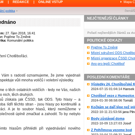
ÁM
|
REDAKCE
|
ONLINE VSTUP
Mapa C
ní politika
»
čtenářů
NEJČTENĚJŠÍ ČLÁNKY
jednáno
Pořadí nejčtenějších článků za dv
um:
27. říjen 2018, 16:41
or:
Pojďme To Změnit
POLITICKÉ ODKAZY
ika:
Komunální politika
Pojďme To Změnit
Místní sdružení ODS Chotěbo
ážení Chotěbořáci.
Místní organizace ČSSD Chot
Ano pro lepší Chotěboř
b Vám s radostí oznamujeme, že jsme vyjednali
POSLEDNÍ KOMENTÁŘE
espektuje vůli mnoha voličů i volební výsledky.
Výsledky 24. Chotěbořské Ko
2024-07-15 01:04:14
Hansek
e o těch ostatních voličích - tedy ne Vás, našich
 o nich, těch druhých.
Chotěboř veze z Humpolce b
ů získala jak ČSSD, tak ODS. Tyto hlasy – a
2024-01-30 08:58:06
Tomáš
 oba lídři těchto stran - jsou hlasy po kontinuitě a
Kočkám se daří lépe než jejic
práci. A je to soubor hlasů, který nemůžeme v
2022-10-11 21:53:56
jana Piln
olečnosti úplně zmačkat a zahodit. To by nebylo
Body zůstávají doma
2022-10-09 13:27:03
Josef
ěmto hlasům přihlédli při vyjednávání nového
Z Pelhřimova vezeme bod
2022-10-04 21:08:31
Josef