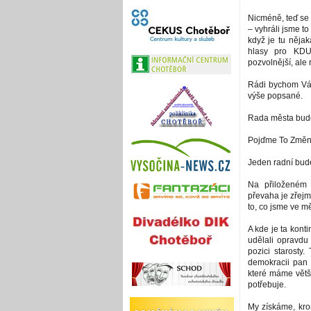
Nicméně, teď se
– vyhráli jsme to
když je tu nějak
hlasy pro KDU
pozvolnější, ale
Rádi bychom Vám 
výše popsané.
Rada města bude
Pojďme To Změnit
Jeden radní bude
Na přiloženém 
převaha je zřejm
to, co jsme ve mě
A kde je ta konti
udělali opravdu
pozici starosty.
demokracii pan 
které máme větši
potřebuje.
My získáme, krom