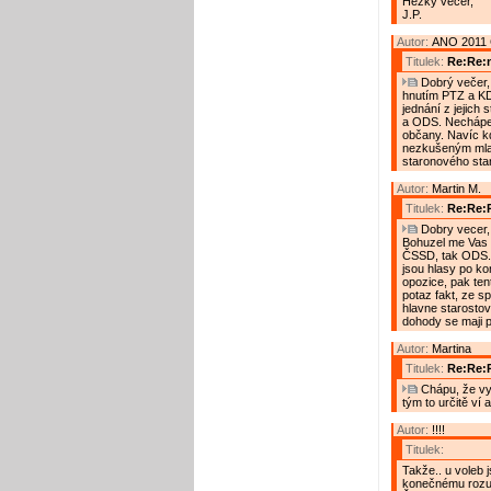
Hezký večer,
J.P.
Autor:
ANO 2011 
Titulek:
Re:Re:n
Dobrý večer, 
hnutím PTZ a KD
jednání z jejich
a ODS. Nechápem
občany. Navíc kd
nezkušeným mlad
staronového star
Autor:
Martin M.
Titulek:
Re:Re:R
Dobry vecer, 
Bohuzel me Vas c
ČSSD, tak ODS. Ty
jsou hlasy po ko
opozice, pak tent
potaz fakt, ze sp
hlavne starostovi
dohody se maji pl
Autor:
Martina
Titulek:
Re:Re:
Chápu, že vy
tým to určitě ví 
Autor:
!!!!
Titulek:
Takže.. u voleb 
konečnému rozuz