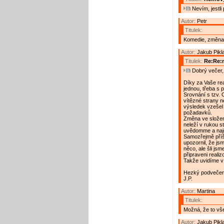
Nevím, jestli p
Autor:
Petr
Titulek:
Komedie, změna
Autor:
Jakub Pikl
Titulek:
Re:Re:n
Dobrý večer, 
Díky za Vaše re
jednou, třeba s 
Srovnání s tzv. 
vítězné strany n
výsledek vzešel
požadavků.
Změna ve složen
neleží v rukou s
uvědomme a naj
Samozřejmě příšt
upozornil, že jsm
něco, ale šli js
připraveni realiz
Takže uvidíme v
Hezký podvečer
J.P.
Autor:
Martina
Titulek:
Možná, že to vš
Autor:
Jakub Pikl