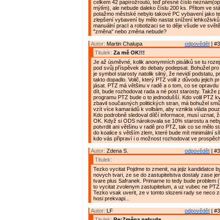
celkem 42 papírožroutů, teď přesné číslo neznám(opr
mýlím), ale nebude daleko číslu 200 ks. Přitom ve st
potažmo městské nebylo takové PC vybavení jako teď
zlepšení vybavení by mělo nastat snížení lehkoživků.
manuální pracI a robotizaci se to děje všude ve světě
"změna" nebo změna nebude?
Autor:
Martin Chalupa
odpovědět
| #3
Titulek:
Za mě OK!!!
Je až úsměvné, kolik anonymních pisálků se tu rozepi
pod svůj příspěvek do debaty podepsat. Bohužel pro
je symbol starosty natolik silný, že nevidí podstatu, p
takto dopadlo. Volič, který PTZ volil z důvodu jejich
jásat. PTZ má většinu v radě a o tom, co se opravd
dít, bude rozhodovat rada a né post starosty. Takže
programu PTZ bude o to jednodušší. Kdo volil PTZ kv
zbavil současných politických stran, má bohužel smů
vzít více kamarádů k volbám, aby vznikla vláda pouz
Kdo podrobně sledoval dílčí informace, musí uznat, že
OK. Když si ODS nárokovala se 10% starostu a neby
potvrdit ani většinu v radě pro PTZ, tak co se mělo st
do koalice s větším zlem, které bude mít minimální s
kdo vás připraví i o možnost rozhodovat ve prospěch 
Autor:
Zdena S.
odpovědět
| #3
Titulek:
Tezko vycitat Pojdme to zmenit, na jejiz kandidatce 
novych tvari, ze se do zastupitelstva dostaly zase j
tvare plus Safranek. Primarne to tedy bude problem (
to vycitat zvolenym zastupitelum, a uz vubec ne PTZ 
Tezko vsak uverit, ze v tomto slozeni rady se neco z
hosi prekvapi...
Autor:
LF
odpovědět
| #3
Titulek:
Re:Změna nebude