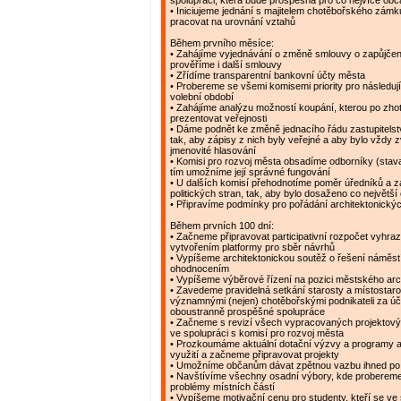
spolupráci, která bude prospěšná pro co nejvíce ob
• Iniciujeme jednání s majitelem chotěbořského zám
pracovat na urovnání vztahů
Během prvního měsíce:
• Zahájíme vyjednávání o změně smlouvy o zapůjčen
prověříme i další smlouvy
• Zřídíme transparentní bankovní účty města
• Probereme se všemi komisemi priority pro následujíc
volební období
• Zahájíme analýzu možností koupání, kterou po zh
prezentovat veřejnosti
• Dáme podnět ke změně jednacího řádu zastupitelstv
tak, aby zápisy z nich byly veřejné a aby bylo vždy 
jmenovité hlasování
• Komisi pro rozvoj města obsadíme odborníky (stavař
tím umožníme její správné fungování
• U dalších komisí přehodnotíme poměr úředníků a 
politických stran, tak, aby bylo dosaženo co největší
• Připravíme podmínky pro pořádání architektonický
Během prvních 100 dní:
• Začneme připravovat participativní rozpočet vyhr
vytvořením platformy pro sběr návrhů
• Vypíšeme architektonickou soutěž o řešení náměstí
ohodnocením
• Vypíšeme výběrové řízení na pozici městského arc
• Zavedeme pravidelná setkání starosty a místostaro
významnými (nejen) chotěbořskými podnikateli za ú
oboustranně prospěšné spolupráce
• Začneme s revizí všech vypracovaných projektov
ve spolupráci s komisí pro rozvoj města
• Prozkoumáme aktuální dotační výzvy a programy a
využití a začneme připravovat projekty
• Umožníme občanům dávat zpětnou vazbu ihned po
• Navštívíme všechny osadní výbory, kde probereme 
problémy místních částí
• Vypíšeme motivační cenu pro studenty, kteří se ve