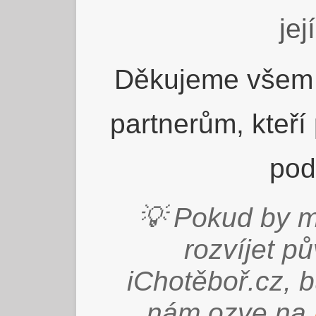
jej
Děkujeme všem 
partnerům, kteří
pod
💡 Pokud by m
rozvíjet p
iChotěboř.cz, 
nám ozve na