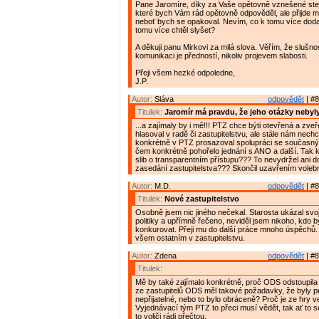
Pane Jaromíre, díky za Vaše opětovně vznešené stej
které bych Vám rád opětovně odpověděl, ale přijde m
neboť bych se opakoval. Nevím, co k tomu více doda
tomu více chtěl slyšet?
A děkuji panu Mirkovi za milá slova. Věřím, že slušnos
komunikaci je předností, nikoliv projevem slabosti.
Přeji všem hezké odpoledne,
J.P.
Autor:
Sláva
odpovědět
| #8
Titulek:
Jaromír má pravdu, že jeho otázky neby
...a zajímaly by i mě!!! PTZ chce býti otevřená a zveř
hlasoval v radě či zastupitelstvu, ale stále nám nech
konkrétně v PTZ prosazoval spolupráci se současn
čem konkrétně pohořelo jednání s ANO a další. Tak 
slib o transparentním přístupu??? To nevydržel ani d
zasedání zastupitelstva??? Skončil uzavřením voleb
Autor:
M.D.
odpovědět
| #8
Titulek:
Nové zastupitelstvo
Osobně jsem nic jiného nečekal. Starosta ukázal svo
politiky a upřímně řečeno, neviděl jsem nikoho, kdo 
konkurovat. Přeji mu do další práce mnoho úspěchů. 
všem ostatním v zastupitelstvu.
Autor:
Zdena
odpovědět
| #8
Titulek:
Mě by také zajímalo konkrétně, proč ODS odstoupila 
ze zastupitelů ODS měl takové požadavky, že byly pr
nepřijatelné, nebo to bylo obráceně? Proč je ze hry 
Vyjednávací tým PTZ to přeci musí vědět, tak ať to se
to voliči rádi přečtou.