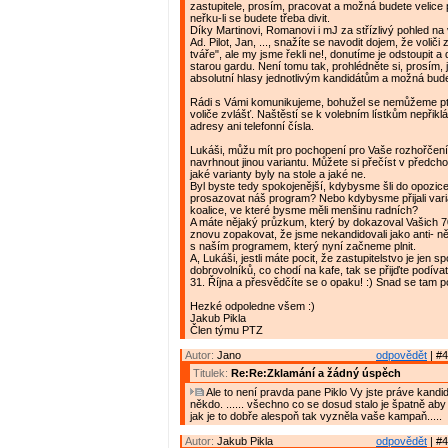
zastupitele, prosím, pracovat a možná budete velice
neřku-li se budete třeba divit.
Díky Martinovi, Romanovi i mJ za střízlivý pohled na
Ad. Pilot, Jan, ..., snažíte se navodit dojem, že voliči z
tváře", ale my jsme řekli ne!, donutíme je odstoupit a
starou gardu. Není tomu tak, prohlédněte si, prosím, 
absolutní hlasy jednotlivým kandidátům a možná bud
Rádi s Vámi komunikujeme, bohužel se nemůžeme p
voliče zvlášť. Naštěstí se k volebním lístkům nepřikl
adresy ani telefonní čísla.
Lukáši, můžu mít pro pochopení pro Vaše rozhořčení
navrhnout jinou variantu. Můžete si přečíst v předch
jaké varianty byly na stole a jaké ne.
Byl byste tedy spokojenější, kdybysme šli do opozic
prosazovat náš program? Nebo kdybysme přijali vari
koalice, ve které bysme měli menšinu radních?
A máte nějaký průzkum, který by dokazoval Vašich
znovu zopakovat, že jsme nekandidovali jako anti- ně
s naším programem, který nyní začneme plnit.
A, Lukáši, jestli máte pocit, že zastupitelstvo je jen sp
dobrovolníků, co chodí na kafe, tak se přijďte podívat
31. Října a přesvědčíte se o opaku! :) Snad se tam p
Hezké odpoledne všem :)
Jakub Pikla
Člen týmu PTZ
Autor:
Jano
odpovědět
| #4
Titulek:
Re:Re:Zklamání a žádný úspěch
Ale to není pravda pane Piklo Vy jste práve kandido
někdo. ...... všechno co se dosud stalo je špatně aby 
jak je to dobře alespoň tak vyzněla vaše kampaň.....
Autor:
Jakub Pikla
odpovědět
| #4