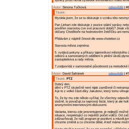
správy proto nemá výsledek komunálních voleb téměř
Autor:
Simona Tučková
odpovědět
| #6
Titulek:
Myslela jsem, že se tu diskutuje o vzniku této nesmy
Pan Linhart zde diskutuje z pozice státní správy neb
pověřen starostou (ve své pracovní době)? Jinak vši
občany Chotěboře na hodnotovém žebříčku ani nemá
Přidávám z náplně činosti dle www.chotebor.cz
Starosta města zejména:
5. vydává pokyny a příkazy tajemníkovi městského 
odborů a samostatných oddělení k plnění úkolů plyn
zastupitelstva a rady města.
7.zodpovídá v samostatné působnosti za metodické 
Autor:
David Šafránek
odpovědět
| #7
Titulek:
PTZ
Dobrý den,
dění v PTZ skutečně není nijak zamlžené či netrans
A je to z velké části díky Jakubovi, který tomu věnuje
To, že by mu zde někdo vyčítal, že všechny odpověd
slušně, to považuji za naprostý bizár, který je ale hol
anonymními internetovými diskusemi.
Varianta, kterou zde prezentujeme, je nejlepší možné
situace, respektující co největší počet voličů. Od za
zdůrazňovali, že náš program je pozitivní a mluvili js
chceme změnit a co chceme dělat. A teď máme možn