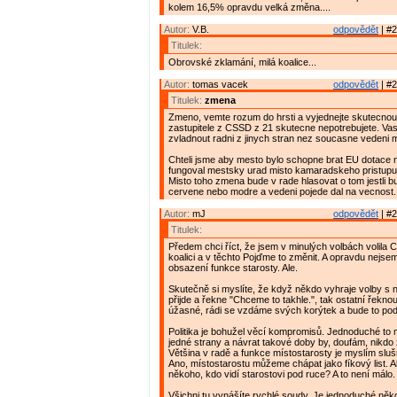
kolem 16,5% opravdu velká změna....
Autor:
V.B.
odpovědět
| #2
Titulek:
Obrovské zklamání, milá koalice...
Autor:
tomas vacek
odpovědět
| #2
Titulek:
zmena
Zmeno, vemte rozum do hrsti a vyjednejte skutecnou 
zastupitele z CSSD z 21 skutecne nepotrebujete. Vasi 
zvladnout radni z jinych stran nez soucasne vedeni m
Chteli jsme aby mesto bylo schopne brat EU dotace n
fungoval mestsky urad misto kamaradskeho pristupu a
Misto toho zmena bude v rade hlasovat o tom jestli b
cervene nebo modre a vedeni pojede dal na vecnost.
Autor:
mJ
odpovědět
| #2
Titulek:
Předem chci říct, že jsem v minulých volbách volila
koalici a v těchto Pojďme to změnit. A opravdu nejs
obsazení funkce starosty. Ale.
Skutečně si myslíte, že když někdo vyhraje volby s
přijde a řekne "Chceme to takhle.", tak ostatní řeknou
úžasné, rádi se vzdáme svých korýtek a bude to pod
Politika je bohužel věcí kompromisů. Jednoduché to
jedné strany a návrat takové doby by, doufám, nikdo 
Většina v radě a funkce místostarosty je myslím sl
Ano, místostarostu můžeme chápat jako fíkový list. Al
někoho, kdo vidí starostovi pod ruce? A to není málo.
Všichni tu vynášíte rychlé soudy. Je jednoduché něko