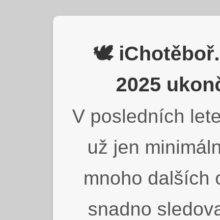
🕊️ iChotěbo
2025 ukonč
V posledních lete
už jen minimáln
mnoho dalších o
snadno sledova