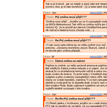
Tak to je krásné , jak se mladý a starý pilot teď obe
(s)míru. Ano, je to fakt úsměvné :-))) a nebo také mož
Autor:
Jan
odpovědět
| #1
Titulek:
Prý změna musí přijít???
"Změna musí přijít"...Jestliže se ze 6 zastupitelů zm
za MVDr.Melounovou) Tak věřit ve změnu může jen č
nízkým IQ. Je to prostě jen taková Chotěbořská pere
vlk nažral a hladová koza zůstala celá... :)
Autor:
...
odpovědět
| #2
Titulek:
Re:Prý změna musí přijít???
tak nová rada města by se měla změnit více než 
poloviny...zůstanou teoreticky pouze Škaryd, Jakeš a
mi docela jako změna připadá...
Autor:
M
odpovědět
| #2
Titulek:
žádná změna na radnici
Pojďme to změnit, se měla správně jmenovat pojďme 
lidé věděli,že žádná změna nebude o ní zájem. Jen tímt
ukázal,že co prohlašoval nemyslel vážně a nelze mu v
bude zvolen do funkce. To jsme teda v Chotěboři dop
subjektu a jeho zvolením zastupitelům nelze věřit. Ide
kdyby se vzdali mandátů, zejména Ti co byli zatsupi
období,a zcela jistě by to dopadlo jinak. A navíc tam z
člen koalice Piráti. Bude zajímavé vyjádření od nich,
vyjádřit ideálně vystoupit z této koalice.
Autor:
Jan
odpovědět
| #2
Titulek:
Re:Re:Prý změna musí přijít???
Pleteš jablka z hruškama, jestliže se v radě přeho
PTZ tak to nemění nic na faktu, že za zastupitele P