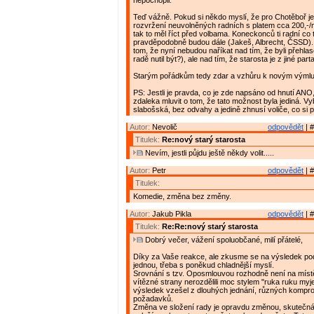
nepochopil.
Teď vážně. Pokud si někdo myslí, že pro Chotěboř 
rozvržení neuvolněných radních s platem cca 200,-/
tak to měl říct před volbama. Koneckonců ti radní co 
pravděpodobně budou dále (Jakeš, Albrecht, ČSSD)
tom, že nyní nebudou naříkat nad tím, že byli přehlas
radě nutil být?), ale nad tím, že starosta je z jiné parta
Starým pořádkům tedy zdar a vzhůru k novým výml
PS: Jestli je pravda, co je zde napsáno od hnutí ANO
zdaleka mluvit o tom, že tato možnost byla jediná. V
slabošská, bez odvahy a jedině zhnusí voliče, co si p
Autor:
Nevolič
odpovědět
| #
Titulek:
Re:nový starý starosta
Nevím, jestli půjdu ještě někdy volit.....
Autor:
Petr
odpovědět
| #
Titulek:
Komedie, změna bez změny.
Autor:
Jakub Pikla
odpovědět
| #
Titulek:
Re:Re:nový starý starosta
Dobrý večer, vážení spoluobčané, milí přátelé,
Díky za Vaše reakce, ale zkusme se na výsledek pod
jednou, třeba s poněkud chladnější myslí.
Srovnání s tzv. Oposmlouvou rozhodně není na místě
vítězné strany nerozdělili moc stylem "ruka ruku myj
výsledek vzešel z dlouhých jednání, různých kompro
požadavků.
Změna ve složení rady je opravdu změnou, skuteč