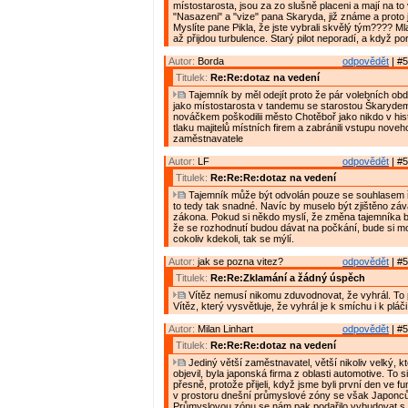
místostarosta, jsou za zo slušně placeni a mají na to
"Nasazeni" a "vize" pana Skaryda, již známe a proto j
Myslíte pane Pikla, že jste vybrali skvělý tým???? Mla
až přijdou turbulence. Starý pilot neporadí, a když po
Autor:
Borda
odpovědět
| #5
Titulek:
Re:Re:dotaz na vedení
Tajemník by měl odejít proto že pár volebních obd
jako místostarosta v tandemu se starostou Škaryde
nováčkem poškodilii město Chotěboř jako nikdo v histo
tlaku majitelů místních firem a zabránili vstupu nove
zaměstnavatele
Autor:
LF
odpovědět
| #5
Titulek:
Re:Re:Re:dotaz na vedení
Tajemník může být odvolán pouze se souhlasem ř
to tedy tak snadné. Navíc by muselo být zjištěno zá
zákona. Pokud si někdo myslí, že změna tajemníka 
že se rozhodnutí budou dávat na počkání, bude si mo
cokoliv kdekoli, tak se mýlí.
Autor:
jak se pozna vitez?
odpovědět
| #5
Titulek:
Re:Re:Zklamání a žádný úspěch
Vítěz nemusí nikomu zduvodnovat, že vyhrál. To
Vítěz, který vysvětluje, že vyhrál je k smíchu i k pláči
Autor:
Milan Linhart
odpovědět
| #5
Titulek:
Re:Re:Re:dotaz na vedení
Jediný větší zaměstnavatel, větší nikoliv velký, k
objevil, byla japonská firma z oblasti automotive. To s
přesně, protože přijeli, když jsme byli první den ve fu
v prostoru dnešní průmyslové zóny se však Japoncům
Průmyslovou zónu se nám pak podařilo vybudovat s