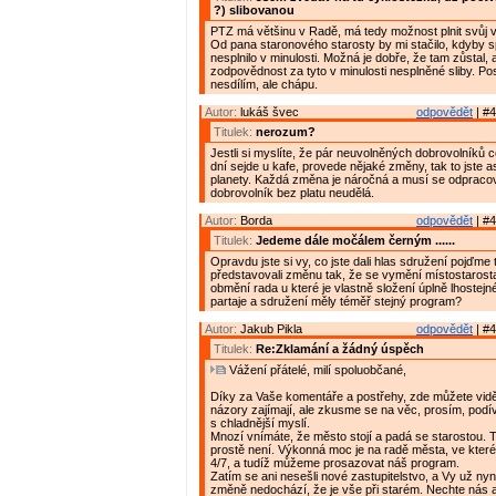
?) slibovanou
PTZ má většinu v Radě, má tedy možnost plnit svůj 
Od pana staronového starosty by mi stačilo, kdyby sp
nesplnilo v minulosti. Možná je dobře, že tam zůstal, 
zodpovědnost za tyto v minulosti nesplněné sliby. P
nesdílím, ale chápu.
Autor:
lukáš švec
odpovědět
| #4
Titulek:
nerozum?
Jestli si myslíte, že pár neuvolněných dobrovolníků 
dní sejde u kafe, provede nějaké změny, tak to jste as
planety. Každá změna je náročná a musí se odpracov
dobrovolník bez platu neudělá.
Autor:
Borda
odpovědět
| #4
Titulek:
Jedeme dále močálem černým ......
Opravdu jste si vy, co jste dali hlas sdružení pojďme 
představovali změnu tak, že se vymění místostarost
obmění rada u které je vlastně složení úplně lhostej
partaje a sdružení měly téměř stejný program?
Autor:
Jakub Pikla
odpovědět
| #4
Titulek:
Re:Zklamání a žádný úspěch
Vážení přátelé, milí spoluobčané,
Díky za Vaše komentáře a postřehy, zde můžete vidě
názory zajímají, ale zkusme se na věc, prosím, podív
s chladnější myslí.
Mnozí vnímáte, že město stojí a padá se starostou. 
prostě není. Výkonná moc je na radě města, ve kter
4/7, a tudíž můžeme prosazovat náš program.
Zatím se ani nesešli nové zastupitelstvo, a Vy už nyní
změně nedochází, že je vše při starém. Nechte nás 