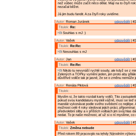
než vůbec může začít něco dělat. Mají na to čtyři rok
nezačal běžet.
Já jim budu fandit. A za čtyři roky uvidíme.
Autor:
Roman Juránek
odpovědět
| #2
Titulek:
Re:
Souhlas s mJ :)
Autor:
Vašek
odpovědět
| #2
Titulek:
Re:Re:
Nesouhlas s mJ
Autor:
Jan
odpovědět
| #2
Titulek:
Re:Re:
Nikdo tu nevynáší rychlé soudy, ale když se z min
Zelených a TOPky vymění jeden, jen proto aby přilák
důvěřivé voliče tak je jasné, že se o změnu nemůže je
Autor:
Renáta Piklová
odpovědět
| #2
Titulek:
Myslím si, že takto rozdali karty voliči. Tito zastupitel
pokud svou kandidaturu mysleli vážně, musí se teď s
mandát vykonávat podle svého svědomí co nejlépe. A
možnost celé 4 roky sledovat jejich práci, připomínat j
předvolební sliby a v příštích volbách jim svůj hlas 
nedat. To je naše možnost, ať už si o ní myslíme, c
Autor:
Vašek
odpovědět
| #3
Titulek:
Změna nebude
Před rokem 89 pracovalo na tehdy Národním výboru