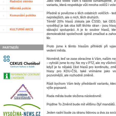
Jako vítěz voleb Vám s radostí oznamujeme, ž
Radniční okénko
variantu, která respektuje vůli mnoha voličů i vole
Městská policie
Předně si povězme o těch ostatních voličích - te
Komunální politika
nejmilejších, ale o nich, těch druhých.
Téměř 20% hlasů získala jak ČSSD, tak ODS.
vysvětlují je tak oba lídři těchto stran - jsou hla
KULTURNÍ AKCE
stávající spolupráci. A je to soubor hlasů, 
demokratické společnosti úplně zmačkat a zahod
fér.
Proto jsme k těmto hlasům přihlédli při vyj
PARTNEŘI
vedení města.
Nicméně, teď se zase obracíme k Vám, našim ne
– vyhráli jsme to my. Ne my v PTZ, ale my všichni 
když je tu nějaká část hlasů pro kontinuitu, změ
hlasy pro KDU-ČSL také vnímáme jako vo
pozvolnější, ale rozhodně změně.
Rádi bychom Vám tedy představili variantu, kter
výše popsané.
Rada města bude složena následovně:
Pojďme To Změnit bude mít většinu čtyř mandátů.
Jeden radní bude za stranu lidovou a dva za soci