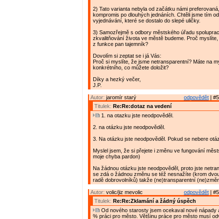
2) Tato varianta nebyla od začátku námi preferovaná,
kompromis po dlouhých jednáních. Chtěli jsme tím o
vyjednávání, které se dostalo do slepé uličky.
3) Samozřejmě s odbory městského úřadu spoluprac
zkvalitňování života ve městě budeme. Proč myslíte, 
z funkce pan tajemník?
Dovolím si zeptat se i já Vás:
Proč si myslíte, že jsme netransparentní? Máte na m
konkrétního, co můžete doložit?
Díky a hezký večer,
J.P.
Autor:
jaromír starý
odpovědět
| #5
Titulek:
Re:Re:dotaz na vedení
1. na otazku jste neodpověděl.
2. na otázku jste neodpověděl.
3. Na otázku jste neodpověděl. Pokud se nebere otá
Myslel jsem, že si přejete i změnu ve fungování měs
moje chyba pardon)
Na žádnou otázku jste neodpověděl, proto jste netran
se zdá o žádnou změnu se též nesnažíte (krom dvou
radě dobrovolníků) takže (ne)transparentní (ne)změ
Autor:
volic/jiz mevolic
odpovědět
| #5
Titulek:
Re:Re:Zklamání a žádný úspěch
Od nového starosty jsem ocekaval nové nápady a
% práci pro město. Většinu práce pro město musí od