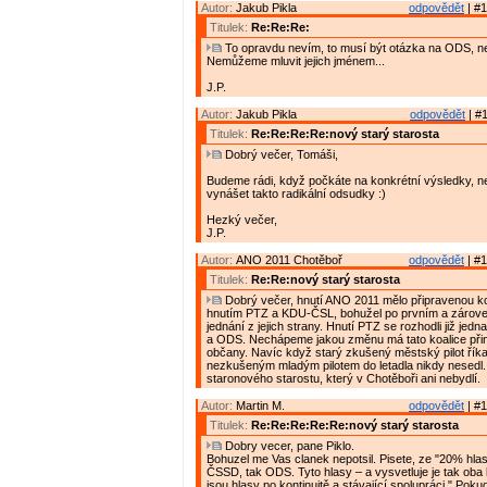
Autor:
Jakub Pikla
odpovědět
| #1
Titulek:
Re:Re:Re:
To opravdu nevím, to musí být otázka na ODS, n
Nemůžeme mluvit jejich jménem...
J.P.
Autor:
Jakub Pikla
odpovědět
| #1
Titulek:
Re:Re:Re:Re:nový starý starosta
Dobrý večer, Tomáši,
Budeme rádi, když počkáte na konkrétní výsledky, n
vynášet takto radikální odsudky :)
Hezký večer,
J.P.
Autor:
ANO 2011 Chotěboř
odpovědět
| #1
Titulek:
Re:Re:nový starý starosta
Dobrý večer, hnutí ANO 2011 mělo připravenou ko
hnutím PTZ a KDU-ČSL, bohužel po prvním a zárov
jednání z jejich strany. Hnutí PTZ se rozhodli již je
a ODS. Nechápeme jakou změnu má tato koalice přin
občany. Navíc když starý zkušený městský pilot říkal
nezkušeným mladým pilotem do letadla nikdy nesed
staronového starostu, který v Chotěboři ani nebydlí.
Autor:
Martin M.
odpovědět
| #1
Titulek:
Re:Re:Re:Re:Re:nový starý starosta
Dobry vecer, pane Piklo.
Bohuzel me Vas clanek nepotsil. Pisete, ze "20% hlas
ČSSD, tak ODS. Tyto hlasy – a vysvetluje je tak oba li
jsou hlasy po kontinuitě a stávající spolupráci." Po