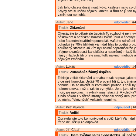
zajímat se o to, co chtějí"
Jak toho chcete dosáhnout, když kašlete i na to co cht
Kdyby ste si udělali nějakou anketu a řídili se jí, tak b
vzniknout nemohla.
Autor:
Jano
odpovědět
| #4
Titulek:
Zklamání
Okecáváte to pěkně ale úspěch To rozhodně není vy
náskokem a nezískat starostu svědčí buď o špatnýc
nebo špatném koaličním potenciálu vašeho sdružení a
odhaduji že 70% lidi kteří vám dali hlas to udělali pro
současný starosta Já vím byli naivní neprohlédli že j
přejmenovaná stará kandidátka a nastrčený mladý líd
hlasy mladých lidí příště snad tolik naivních nebude 
nějakým změnám.
Autor:
Lukáš
odpovědět
| #4
Titulek:
Zklamání a žádný úspěch
Tohle je velké zklamání a snaha to tak napsat, jako do
více než komická. Určitě 70 procent lidí již tyto jména
nebude. Dá se naletět i v komunální politice. Lepší by
nekomnetovat, než si takhle vymýšlet. Je to jako si 
moři, ale nakonec mi rybník musí stačit :(. A kolečka
z nás někdo z vítězné strany dělat asi dobrý den, prot
po těchto "vítězných" volbách neumíme.
Autor:
Petr Vejvoda
odpovědět
| #4
Titulek:
Voliči
Opravdu jste toto komunikovali s voliči kteří Vám da
třeba ne.Děkuji za odpověď
Autor:
Jiří Císař
odpovědět
| #4
Titulek:
Jsem zvědav na tu cyklostezku, už počtv