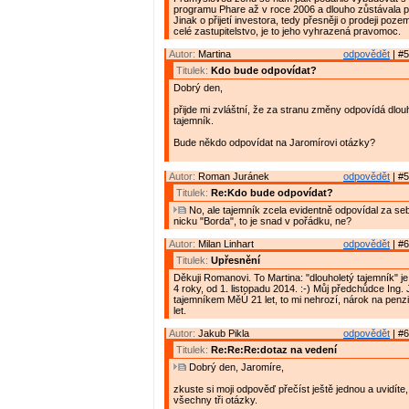
programu Phare až v roce 2006 a dlouho zůstávala 
Jinak o přijetí investora, tedy přesněji o prodeji poz
celé zastupitelstvo, je to jeho vyhrazená pravomoc.
Autor:
Martina
odpovědět
| #5
Titulek:
Kdo bude odpovídat?
Dobrý den,
přijde mi zvláštní, že za stranu změny odpovídá dlo
tajemník.
Bude někdo odpovídat na Jaromírovi otázky?
Autor:
Roman Juránek
odpovědět
| #5
Titulek:
Re:Kdo bude odpovídat?
No, ale tajemník zcela evidentně odpovídal za se
nicku "Borda", to je snad v pořádku, ne?
Autor:
Milan Linhart
odpovědět
| #6
Titulek:
Upřesnění
Děkuji Romanovi. To Martina: "dlouholetý tajemník" j
4 roky, od 1. listopadu 2014. :-) Můj předchůdce Ing. J
tajemníkem MěÚ 21 let, to mi nehrozí, nárok na penzi
let.
Autor:
Jakub Pikla
odpovědět
| #6
Titulek:
Re:Re:Re:dotaz na vedení
Dobrý den, Jaromíre,
zkuste si moji odpověď přečíst ještě jednou a uvidíte
všechny tři otázky.