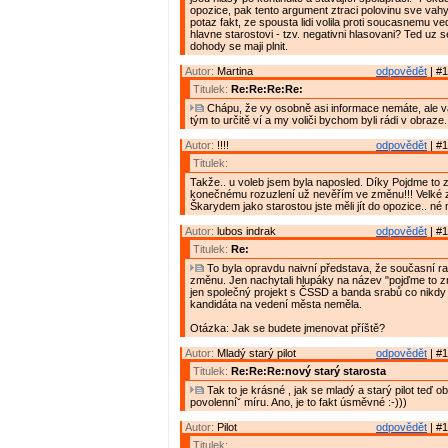
opozice, pak tento argument ztraci polovinu sve vahy.
potaz fakt, ze spousta lidi volila proti soucasnemu ve
hlavne starostovi - tzv. negativni hlasovani? Ted uz s
dohody se maji plnit.
Autor:
Martina
odpovědět
| #1
Titulek:
Re:Re:Re:Re:
Chápu, že vy osobně asi informace nemáte, ale 
tým to určitě ví a my voliči bychom byli rádi v obraze.
Autor:
!!!!
odpovědět
| #1
Titulek:
Takže.. u voleb jsem byla naposled. Díky Pojdme to 
konečnému rozuzlení už nevěřím ve změnu!!! Velké 
Škarydem jako starostou jste měli jít do opozice.. né
Autor:
lubos indrak
odpovědět
| #1
Titulek:
Re:
To byla opravdu naivní představa, že současní ra
změnu. Jen nachytali hlupáky na název "pojďme to z
jen společný projekt s ČSSD a banda srabů co nikd
kandidáta na vedení města neměla.
Otázka: Jak se budete jmenovat příště?
Autor:
Mladý starý pilot
odpovědět
| #1
Titulek:
Re:Re:Re:nový starý starosta
Tak to je krásné , jak se mladý a starý pilot teď o
povolenníˇ míru. Ano, je to fakt úsměvné :-)))
Autor:
Pilot
odpovědět
| #1
Titulek: