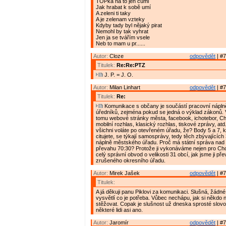
TOPka na to jen cumi
Jak hrabat k sobě umí
A zeleni ti taky
A je zelenam vzteky
Kdyby tady byl nějaký pirat
Nemohl by tak vyhrat
Jen ja se tvářím vsele
Neb to mam u pr......
Autor:
Cloze
odpovědět
| #7
Titulek:
Re:Re:PTZ
J. P. = J. O.
Autor:
Milan Linhart
odpovědět
| #7
Titulek:
Re:
Komunikace s občany je součástí pracovní nápln
úředníků, zejména pokud se jedná o výklad zákonů.
tomu webové stránky města, facebook, ichotebor, C
mobilní rozhlas, klasický rozhlas, tiskové zprávy, at
všichni voláte po otevřeném úřadu, že? Body 5 a 7, 
citujete, se týkají samosprávy, tedy těch zbývajícíc
náplně městského úřadu. Proč má státní správa na
převahu 70:30? Protože ji vykonáváme nejen pro Cho
celý správní obvod o velikosti 31 obcí, jak jsme ji pře
zrušeného okresního úřadu.
Autor:
Mirek Jašek
odpovědět
| #7
Titulek:
A já děkuji panu Piklovi za komunikaci. Slušná, žádné
vysvětlí co je potřeba. Vůbec nechápu, jak si někdo 
stěžovat. Copak je slušnost už dneska sprosté slov
některé lidi asi ano.
Autor:
Jaromír
odpovědět
| #7