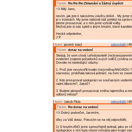
Titulek:
Re:Re:Re:Zklamání a žádný úspěch
Milý Jano,
nevím, jak jste k takovému závěru došel... My jsme ne
je v troskách. My jsme nabízeli náš pohled na správu
jdeme prosazovat, a s ním jsme vyhráli volby.
Možná jste si nás spletl s jiným hnutím, které kandido
Hezké odpoledne,
J.P.
Autor:
jaromír starý
odpovědět
| #5
Titulek:
dotaz na vedení
Sleduji, že sem chodí i představitelé (ne)transparent
evidentní znalosti požadovků svých voličů (změna v
Dovolte mi následující otázky:
1. Proč jste nevytvořili koalici (ne)změna/ANO/KDU 
starostou, probíhala taková jednání, na čem se zase
2. Kdo prosazoval spolupráci se současným vedení
radní Albrecht?, Jakeš?
3. Budete alespoň prosazovat změnu tajemníka a me
odborů města?
Autor:
Jakub Pikla
odpovědět
| #5
Titulek:
Re:dotaz na vedení
Dobrý podvečer, Jaromíre,
díky za Váš dotaz. Pokusím se na něj odpovědět.
1) S hnutím ANO jsme samozřejmě jednali, jako se vš
spolupráce s ním byla všemi vnímána jako krajní vari