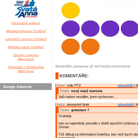
Internetové aplikace
Městská knihovna Chotěboř
Informační centrum Chotěboř
Městská policie Chotěboř
Záhady a tajemno
Milan Knob
Komentáře zastaveny, již není možno komentovat.
Fotografie z Chotěbořska
Milan Knob
KOMENTÁŘE:
Autor:
volic PTZ
odpovědět
| #
Google Adwords
Titulek:
nový starý starosta
Vaši radost nesdilim, jsem rpzhorcen.....
Autor:
anonymní brek
odpovědět
| #
Titulek:
gratulace ?
Gratuluji,
toto se naposledy povedlo v době opoziční smlouvy
Zeman.
Též děkuji za informativní kolečka, bez nich bych sit