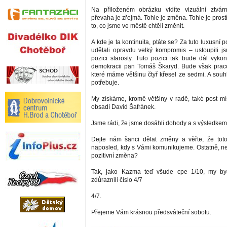
Na přiloženém obrázku vidíte vizuální ztvár
převaha je zřejmá. Tohle je změna. Tohle je prost
to, co jsme ve městě chtěli změnit.
A kde je ta kontinuita, ptáte se? Za tuto luxusní 
udělali opravdu velký kompromis – ustoupili 
pozici starosty. Tuto pozici tak bude dál vykon
demokracii pan Tomáš Škaryd. Bude však praco
které máme většinu čtyř křesel ze sedmi. A souh
potřebuje.
My získáme, kromě většiny v radě, také post mís
obsadí David Šafránek.
Jsme rádi, že jsme dosáhli dohody a s výsledkem
Dejte nám šanci dělat změny a věřte, že tot
naposled, kdy s Vámi komunikujeme. Ostatně, nen
pozitivní změna?
Tak, jako Kazma teď všude cpe 1/10, my b
zdůraznili číslo 4/7
4/7.
Přejeme Vám krásnou předsváteční sobotu.