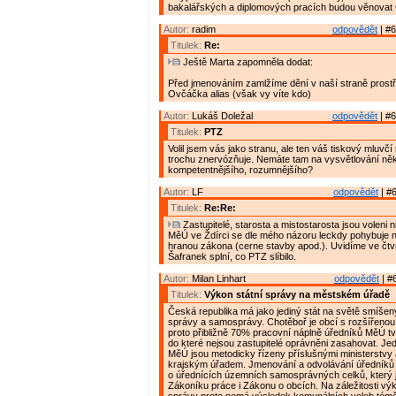
bakalářských a diplomových pracích budou věnovat 
Autor:
radim
odpovědět
| #6
Titulek:
Re:
Ještě Marta zapomněla dodat:
Před jmenováním zamlžíme dění v naší straně prostř
Ovčáčka alias (však vy víte kdo)
Autor:
Lukáš Doležal
odpovědět
| #6
Titulek:
PTZ
Volil jsem vás jako stranu, ale ten váš tiskový mluv
trochu znervózňuje. Nemáte tam na vysvětlování ně
kompetentnějšího, rozumnějšího?
Autor:
LF
odpovědět
| #6
Titulek:
Re:Re:
Zastupitelé, starosta a mistostarosta jsou voleni n
MěÚ ve Ždírci se dle mého názoru leckdy pohybuje 
hranou zákona (cerne stavby apod.). Uvidíme ve čtv
Šafranek splní, co PTZ slíbilo.
Autor:
Milan Linhart
odpovědět
| #
Titulek:
Výkon státní správy na městském úřadě
Česká republika má jako jediný stát na světě smíšen
správy a samosprávy. Chotěboř je obcí s rozšířenou
proto přibližně 70% pracovní náplně úředníků MěÚ tvo
do které nejsou zastupitelé oprávněni zasahovat. Jed
MěÚ jsou metodicky řízeny příslušnými ministerstvy
krajským úřadem. Jmenování a odvolávání úředníků
o úřednících územních samosprávných celků, který 
Zákoníku práce i Zákonu o obcích. Na záležitosti výk