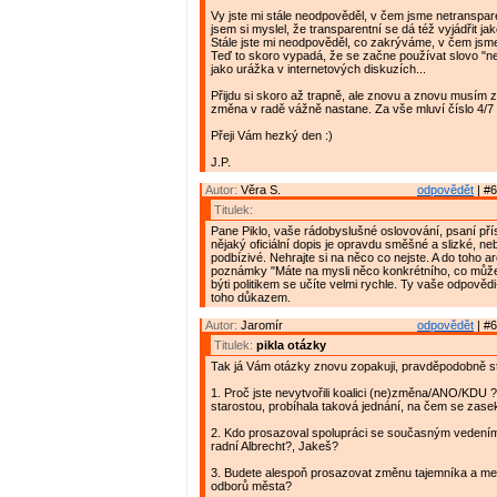
Vy jste mi stále neodpověděl, v čem jsme netranspar
jsem si myslel, že transparentní se dá též vyjádřit ja
Stále jste mi neodpověděl, co zakrýváme, v čem jsm
Teď to skoro vypadá, že se začne používat slovo "n
jako urážka v internetových diskuzích...
Přijdu si skoro až trapně, ale znovu a znovu musím 
změna v radě vážně nastane. Za vše mluví číslo 4/7 
Přeji Vám hezký den :)
J.P.
Autor:
Věra S.
odpovědět
| #6
Titulek:
Pane Piklo, vaše rádobyslušné oslovování, psaní př
nějaký oficiální dopis je opravdu směšné a slizké, neb
podbízivé. Nehrajte si na něco co nejste. A do toho a
poznámky "Máte na mysli něco konkrétního, co můžete
býti politikem se učíte velmi rychle. Ty vaše odpověd
toho důkazem.
Autor:
Jaromír
odpovědět
| #6
Titulek:
pikla otázky
Tak já Vám otázky znovu zopakuji, pravděpodobně ste
1. Proč jste nevytvořili koalici (ne)změna/ANO/KDU 
starostou, probíhala taková jednání, na čem se zase
2. Kdo prosazoval spolupráci se současným vedení
radní Albrecht?, Jakeš?
3. Budete alespoň prosazovat změnu tajemníka a me
odborů města?