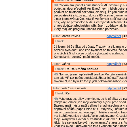
Co vím, tak počet zaměstnanců MÚ stanovuje RM.
počet asi dost přestřelil. Ani já teď nevím jejich poče
podívat na telefonní seznam), ale tipuji, že jich bude
pečovatelské služby atd. do cca 85 včetně uvolněnýc
Jinak jsem zvědavým, zda již ve čtvrtek sdělí pan Š
čas, kdy se pravidelně bude s veřejností setkávat. Př
chtělo dodržet předvolební slib. Jsem zvědavý jak ihn
který mají dle programu naplnit ihned po zvolení.
Autor:
Martin Pavlas
odpovědět
| #3
Titulek:
Já jsem rád že Škaryd zůstal. Trapnýma slibama o c
bazénu bylo dost, ono kde bychom na to vzali, že? Al
ono těch 9,5 lidí co se příjdou vykoupat to utáhnou.
Komedianti....zelený, piráti, top09....
Autor:
Vašek
odpovědět
| #3
Titulek:
Re:Re:Změna nebude
No moc jsem nepřestřelil, jestliže Mú tyto zaměstn
tam jak MP tak pečovatelská služba a jiné patří započí
rokem 89 jich bylo 42 teď je jich několikanásobně víc
Autor:
volic/priste nevolic
odpovědět
| #3
Titulek:
Re:
Máte pravdu, sliby o cyklostezce je už Škaryd tra
Pribyslav, Zdirec jich mají kilometry a jsou pred sna
Bazény mají města naší velikosti snad všechna a krac
dopravní hřiště (napr. Libice n/D, Pribyslav), dětská 
něco rozmisteno bez konceptu), hřiště s umelou tráv
ma každá vesnice v okolí. Ale je dodojovano. Gratuluji
tedy Skarydovi. Povodil si zastupitele jak ovce. Doktoř
lékárnice se vrati ke svým povolanim. A starosta si 
vodit jak ovce. Opravdu pro toto zvednete zastupitel