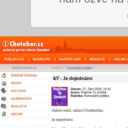
PUBLIKUJTE
|
INZERUJTE
|
NAPIŠTE NÁM
|
REDAKCE
|
ONLINE 
info@ichotebor.cz
navigace: »
Komunální politika
»
ÚVODNÍ STRANA
4/7 - Je dojednáno
SPORT
Datum:
27. říjen 2018, 16:41
KULTURA
Autor:
Pojďme To Změnit
Rubrika:
Komunální politika
ZAJÍMAVOSTI
ŠKOLSTVÍ
Vážení voliči, vážení Chotěbořáci.
ARCHIV
Je dojednáno.