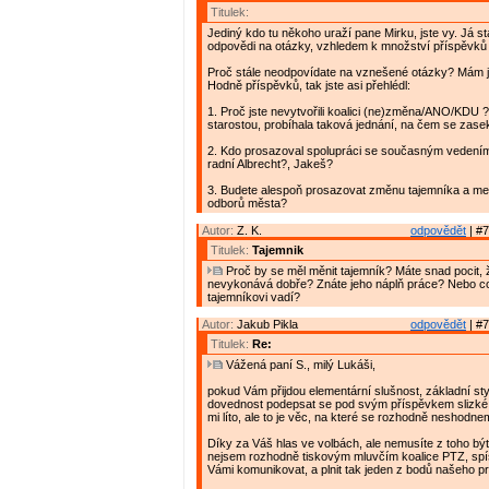
Titulek:
Jediný kdo tu někoho uraží pane Mirku, jste vy. Já s
odpovědi na otázky, vzhledem k množství příspěvků 
Proč stále neodpovídate na vznešené otázky? Mám 
Hodně příspěvků, tak jste asi přehlédl:
1. Proč jste nevytvořili koalici (ne)změna/ANO/KDU 
starostou, probíhala taková jednání, na čem se zase
2. Kdo prosazoval spolupráci se současným vedení
radní Albrecht?, Jakeš?
3. Budete alespoň prosazovat změnu tajemníka a me
odborů města?
Autor:
Z. K.
odpovědět
| #7
Titulek:
Tajemnik
Proč by se měl měnit tajemník? Máte snad pocit, ž
nevykonává dobře? Znáte jeho náplň práce? Nebo c
tajemníkovi vadí?
Autor:
Jakub Pikla
odpovědět
| #7
Titulek:
Re:
Vážená paní S., milý Lukáši,
pokud Vám přijdou elementární slušnost, základní styl
dovednost podepsat se pod svým příspěvkem slizké
mi líto, ale to je věc, na které se rozhodně neshodne
Díky za Váš hlas ve volbách, ale nemusíte z toho být
nejsem rozhodně tiskovým mluvčím koalice PTZ, sp
Vámi komunikovat, a plnit tak jeden z bodů našeho p