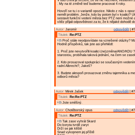
V tuto chvíli je tvrzení, že se nic nezmění, věštěním 
. My na té změně teď budeme pracovat 4 roky.
Hovoří se tu i o variantě opozice. Nikdo z nás s opoz
neměl problém. Jenže, kdo by potom byl v koalici? U
sestavit funkční vedení města bez PTZ není možné a
vítěz přijali odpovědnost za to, že k nějaké dohodě do
Autor:
Jaromír
odpovědět
| #7
Titulek:
Re:PTZ
Proč stále neodpovídate na vznešené otázky? M
Hodně příspěvků, tak jste asi přehlédl:
1. Proč jste nevytvořili koalici (ne)změna/ANO/KDU 
starostou, probíhala taková jednání, na čem se zase
2. Kdo prosazoval spolupráci se současným vedení
radní Albrecht?, Jakeš?
3. Budete alespoň prosazovat změnu tajemníka a me
odborů města?
Autor:
Mirek Jašek
odpovědět
| #7
Titulek:
Re:Re:PTZ
Jste směšný.
Autor:
Chotěborský opus
odpovědět
| #7
Titulek:
Re:PTZ
Tak zase vyhrál Skard
Do koryta tvrdě zaryt
Drží se jak klíště
Snad vykopnem jej příště