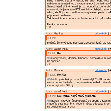
neleží v rukou starosty města, ale rady města. Toto s
uvědomme a najednou získáváme nový pohled na vě
Samozřejmě příště nevolit je rozhodnutí každého obč
upozornil, že jsme jako PTZ nešli do voleb jako anti-
něco, ale šli jsme s pozitivním programem plným změ
připraveni realizovat.
Takže uvidíme v budoucnu, budeme rádi, když změní
Hezký podvečer,
J.P.
Autor:
Martina
odpovědět
| #
Titulek:
Možná, že to všecho nechápu zcela správně, ale OD
Autor:
Jakub Pikla
odpovědět
| #
Titulek:
Re:
Dobrý večer, Martino. Občanští demokraté se roz
do opozice.
J.P.
Autor:
Martina
odpovědět
| #
Titulek:
Re:Re:
Mohl byste být, prosím, konkrétnější? Měli na věc
názor nebo chtěli něco, co pro ostatní nebylo přijate
mě to zajímalo. Děkuji.
Autor:
tomáš hebl
odpovědět
| #
Titulek:
Re:Re:Re:nový starý starosta
Banda mladých rádobypolitiků se spojila s radními
vytvořila stranu změny. Vedení města zůstává, krom
na pozici místostarosty.