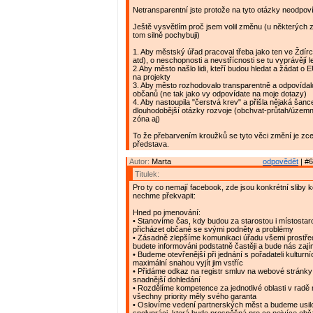
Netransparentní jste protože na tyto otázky neodpov
Ještě vysvětlím proč jsem volil změnu (u některých z
tom silně pochybuji)
1. Aby městský úřad pracoval třeba jako ten ve Ždírc
atd), o neschopnosti a nevstřícnosti se tu vyprávějí 
2.Aby město našlo lidi, kteří budou hledat a žádat o E
na projekty
3. Aby město rozhodovalo transparentně a odpovídal
občanů (ne tak jako vy odpovídate na moje dotazy)
4. Aby nastoupila "čerstvá krev" a přišla nějaká šance 
dlouhodobější otázky rozvoje (obchvat-průtah/územ
zóna aj)
To že přebarvením kroužků se tyto věci změní je zc
představa.
Autor:
Marta
odpovědět
| #6
Titulek:
Pro ty co nemají facebook, zde jsou konkrétní sliby k
nechme překvapit:
Hned po jmenování:
• Stanovíme čas, kdy budou za starostou i místostar
přicházet občané se svými podněty a problémy
• Zásadně zlepšíme komunikaci úřadu všemi prostřed
budete informováni podstatně častěji a bude nás zaj
• Budeme otevřenější při jednání s pořadateli kulturní
maximální snahou vyjít jim vstříc
• Přidáme odkaz na registr smluv na webové stránky 
snadnější dohledání
• Rozdělíme kompetence za jednotlivé oblasti v radě
všechny priority měly svého garanta
• Oslovíme vedení partnerských měst a budeme usil