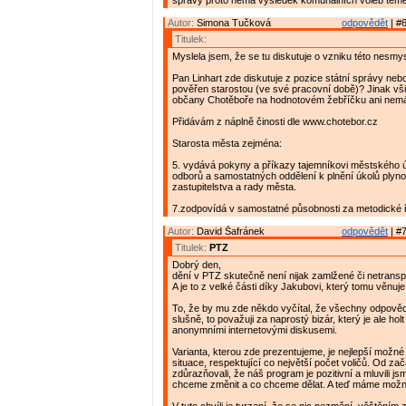
správy proto nemá výsledek komunálních voleb téměř
Autor:
Simona Tučková
odpovědět
| #6
Titulek:
Myslela jsem, že se tu diskutuje o vzniku této nesmy
Pan Linhart zde diskutuje z pozice státní správy neb
pověřen starostou (ve své pracovní době)? Jinak vši
občany Chotěboře na hodnotovém žebříčku ani nemá
Přidávám z náplně činosti dle www.chotebor.cz
Starosta města zejména:
5. vydává pokyny a příkazy tajemníkovi městského 
odborů a samostatných oddělení k plnění úkolů plyn
zastupitelstva a rady města.
7.zodpovídá v samostatné působnosti za metodické 
Autor:
David Šafránek
odpovědět
| #7
Titulek:
PTZ
Dobrý den,
dění v PTZ skutečně není nijak zamlžené či netrans
A je to z velké části díky Jakubovi, který tomu věnuje
To, že by mu zde někdo vyčítal, že všechny odpověd
slušně, to považuji za naprostý bizár, který je ale hol
anonymními internetovými diskusemi.
Varianta, kterou zde prezentujeme, je nejlepší možné
situace, respektující co největší počet voličů. Od za
zdůrazňovali, že náš program je pozitivní a mluvili js
chceme změnit a co chceme dělat. A teď máme možn