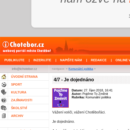
PUBLIKUJTE
|
INZERUJTE
|
NAPIŠTE NÁM
|
REDAKCE
|
ONLINE 
info@ichotebor.cz
navigace: »
Komunální politika
»
ÚVODNÍ STRANA
4/7 - Je dojednáno
SPORT
Datum:
27. říjen 2018, 16:41
KULTURA
Autor:
Pojďme To Změnit
Rubrika:
Komunální politika
ZAJÍMAVOSTI
ŠKOLSTVÍ
Vážení voliči, vážení Chotěbořáci.
ARCHIV
Je dojednáno.