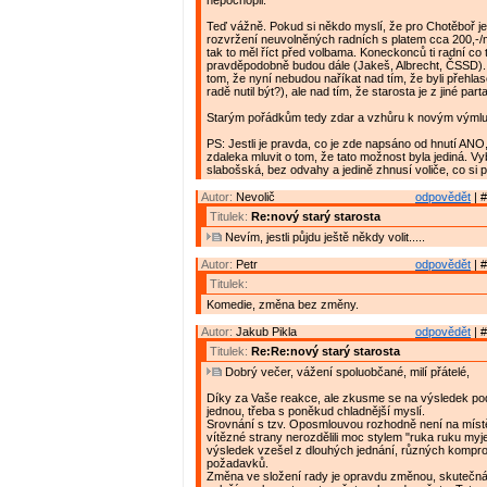
nepochopil.
Teď vážně. Pokud si někdo myslí, že pro Chotěboř 
rozvržení neuvolněných radních s platem cca 200,-/
tak to měl říct před volbama. Koneckonců ti radní co 
pravděpodobně budou dále (Jakeš, Albrecht, ČSSD)
tom, že nyní nebudou naříkat nad tím, že byli přehlas
radě nutil být?), ale nad tím, že starosta je z jiné parta
Starým pořádkům tedy zdar a vzhůru k novým výml
PS: Jestli je pravda, co je zde napsáno od hnutí ANO
zdaleka mluvit o tom, že tato možnost byla jediná. V
slabošská, bez odvahy a jedině zhnusí voliče, co si p
Autor:
Nevolič
odpovědět
| #
Titulek:
Re:nový starý starosta
Nevím, jestli půjdu ještě někdy volit.....
Autor:
Petr
odpovědět
| #
Titulek:
Komedie, změna bez změny.
Autor:
Jakub Pikla
odpovědět
| #
Titulek:
Re:Re:nový starý starosta
Dobrý večer, vážení spoluobčané, milí přátelé,
Díky za Vaše reakce, ale zkusme se na výsledek pod
jednou, třeba s poněkud chladnější myslí.
Srovnání s tzv. Oposmlouvou rozhodně není na místě
vítězné strany nerozdělili moc stylem "ruka ruku myj
výsledek vzešel z dlouhých jednání, různých kompro
požadavků.
Změna ve složení rady je opravdu změnou, skuteč