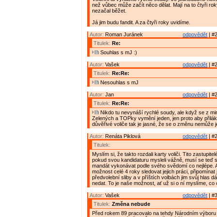
než vůbec může začít něco dělat. Mají na to čtyři rok
nezačal běžet.
Já jim budu fandit. A za čtyři roky uvidíme.
Autor:
Roman Juránek
odpovědět
| #2
Titulek:
Re:
Souhlas s mJ :)
Autor:
Vašek
odpovědět
| #2
Titulek:
Re:Re:
Nesouhlas s mJ
Autor:
Jan
odpovědět
| #2
Titulek:
Re:Re:
Nikdo tu nevynáší rychlé soudy, ale když se z min
Zelených a TOPky vymění jeden, jen proto aby přilák
důvěřivé voliče tak je jasné, že se o změnu nemůže je
Autor:
Renáta Piklová
odpovědět
| #2
Titulek:
Myslím si, že takto rozdali karty voliči. Tito zastupitel
pokud svou kandidaturu mysleli vážně, musí se teď s
mandát vykonávat podle svého svědomí co nejlépe. A
možnost celé 4 roky sledovat jejich práci, připomínat j
předvolební sliby a v příštích volbách jim svůj hlas 
nedat. To je naše možnost, ať už si o ní myslíme, c
Autor:
Vašek
odpovědět
| #3
Titulek:
Změna nebude
Před rokem 89 pracovalo na tehdy Národním výboru