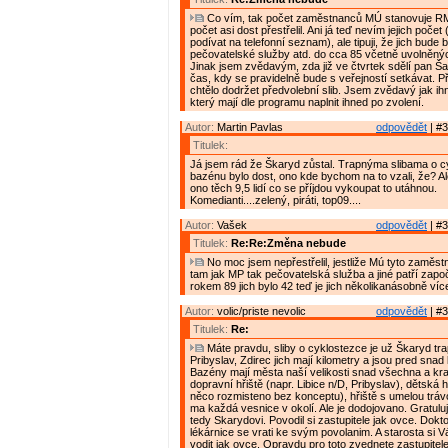
Co vím, tak počet zaměstnanců MÚ stanovuje RM.
počet asi dost přestřelil. Ani já teď nevím jejich poče
podívat na telefonní seznam), ale tipuji, že jich bude
pečovatelské služby atd. do cca 85 včetně uvolněnýc
Jinak jsem zvědavým, zda již ve čtvrtek sdělí pan Š
čas, kdy se pravidelně bude s veřejností setkávat. Př
chtělo dodržet předvolební slib. Jsem zvědavý jak ihn
který mají dle programu naplnit ihned po zvolení.
Autor:
Martin Pavlas
odpovědět
| #3
Titulek:
Já jsem rád že Škaryd zůstal. Trapnýma slibama o c
bazénu bylo dost, ono kde bychom na to vzali, že? Al
ono těch 9,5 lidí co se příjdou vykoupat to utáhnou.
Komedianti....zelený, piráti, top09....
Autor:
Vašek
odpovědět
| #3
Titulek:
Re:Re:Změna nebude
No moc jsem nepřestřelil, jestliže Mú tyto zaměstn
tam jak MP tak pečovatelská služba a jiné patří započí
rokem 89 jich bylo 42 teď je jich několikanásobně víc
Autor:
volic/priste nevolic
odpovědět
| #3
Titulek:
Re:
Máte pravdu, sliby o cyklostezce je už Škaryd tra
Pribyslav, Zdirec jich mají kilometry a jsou pred sna
Bazény mají města naší velikosti snad všechna a krac
dopravní hřiště (napr. Libice n/D, Pribyslav), dětská 
něco rozmisteno bez konceptu), hřiště s umelou tráv
ma každá vesnice v okolí. Ale je dodojovano. Gratuluji
tedy Skarydovi. Povodil si zastupitele jak ovce. Doktoř
lékárnice se vrati ke svým povolanim. A starosta si 
vodit jak ovce. Opravdu pro toto zvednete zastupitel