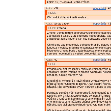
kolem 16,5% opravdu velká změna....
Autor:
V.B.
odpovědět
| #2
Titulek:
Obrovské zklamání, milá koalice...
Autor:
tomas vacek
odpovědět
| #2
Titulek:
zmena
Zmeno, vemte rozum do hrsti a vyjednejte skutecnou 
zastupitele z CSSD z 21 skutecne nepotrebujete. Vasi 
zvladnout radni z jinych stran nez soucasne vedeni m
Chteli jsme aby mesto bylo schopne brat EU dotace n
fungoval mestsky urad misto kamaradskeho pristupu a
Misto toho zmena bude v rade hlasovat o tom jestli b
cervene nebo modre a vedeni pojede dal na vecnost.
Autor:
mJ
odpovědět
| #2
Titulek:
Předem chci říct, že jsem v minulých volbách volila
koalici a v těchto Pojďme to změnit. A opravdu nejs
obsazení funkce starosty. Ale.
Skutečně si myslíte, že když někdo vyhraje volby s
přijde a řekne "Chceme to takhle.", tak ostatní řeknou
úžasné, rádi se vzdáme svých korýtek a bude to pod
Politika je bohužel věcí kompromisů. Jednoduché to
jedné strany a návrat takové doby by, doufám, nikdo 
Většina v radě a funkce místostarosty je myslím sl
Ano, místostarostu můžeme chápat jako fíkový list. Al
někoho, kdo vidí starostovi pod ruce? A to není málo.
Všichni tu vynášíte rychlé soudy. Je jednoduché něko