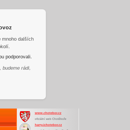
rovoz
je mnoho dalších
kolí.
u podporovali.
, budeme rádi,
www.chotebor.cz
oficiální web Chotěboře
harry.ichotebor.cz