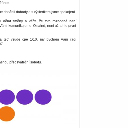
fránek.
me dosáhli dohody a s výsledkem jsme spokojeni.
i dělat změny a věřte, že toto rozhodně není
Vámi komunikujeme. Ostatně, není už tohle první
?
ma teď všude cpe 1/10, my bychom Vám rádi
/7
snou předsváteční sobotu.