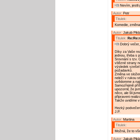
Nevím, jestli p
Autor:
Petr
Titulek:
Komedie, změna
Autor:
Jakub Pikl
Titulek:
Re:Re:n
Dobrý večer, 
Díky za Vaše re
jednou, třeba s 
Srovnání s tzv. 
vítězné strany n
výsledek vzešel
požadavků.
Změna ve složen
neleží v rukou s
uvědomme a naj
Samozřejmě příšt
upozornil, že jsm
něco, ale šli js
připraveni realiz
Takže uvidíme v
Hezký podvečer
J.P.
Autor:
Martina
Titulek:
Možná, že to vš
Autor:
Jakub Pikl