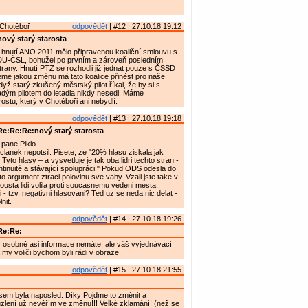
Chotěboř
odpovědět
| #12 | 27.10.18 19:12
ový starý starosta
hnutí ANO 2011 mělo připravenou koaliční smlouvu s
U-ČSL, bohužel po prvním a zároveň posledním
 strany. Hnutí PTZ se rozhodli již jednat pouze s ČSSD
e jakou změnu má tato koalice přinést pro naše
yž starý zkušený městský pilot říkal, že by si s
ým pilotem do letadla nikdy nesedl. Máme
ostu, který v Chotěboři ani nebydlí.
odpovědět
| #13 | 27.10.18 19:18
e:Re:Re:nový starý starosta
pane Piklo.
lanek nepotsil. Pisete, ze "20% hlasu ziskala jak
to hlasy – a vysvetluje je tak oba lidri techto stran -
ntinuitě a stávající spolupráci." Pokud ODS odesla do
o argument ztraci polovinu sve vahy. Vzali jste take v
ousta lidi volila proti soucasnemu vedeni mesta,,
 - tzv. negativni hlasovani? Ted uz se neda nic delat -
nit.
odpovědět
| #14 | 27.10.18 19:26
Re:Re:
 osobně asi informace nemáte, ale váš vyjednávací
a my voliči bychom byli rádi v obraze.
odpovědět
| #15 | 27.10.18 21:55
jsem byla naposled. Díky Pojdme to změnit a
lení už nevěřím ve změnu!!! Velké zklamání! (než se