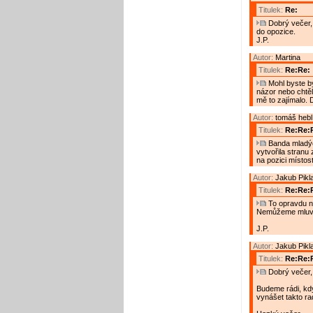
Titulek:
Re:
Dobrý večer, 
do opozice.
J.P.
Autor:
Martina
Titulek:
Re:Re:
Mohl byste bý
názor nebo chtěl
mě to zajímalo. D
Autor:
tomáš hebl
Titulek:
Re:Re:R
Banda mladých
vytvořila stranu
na pozici místost
Autor:
Jakub Pikl
Titulek:
Re:Re:
To opravdu n
Nemůžeme mluvit
J.P.
Autor:
Jakub Pikl
Titulek:
Re:Re:R
Dobrý večer,
Budeme rádi, kd
vynášet takto ra