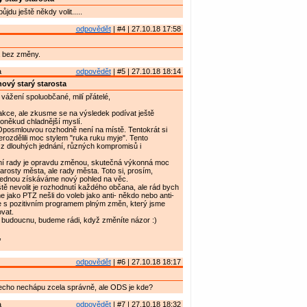
ůjdu ještě někdy volit.....
odpovědět
| #4 | 27.10.18 17:58
 bez změny.
a
odpovědět
| #5 | 27.10.18 18:14
ový starý starosta
vážení spoluobčané, milí přátelé,
akce, ale zkusme se na výsledek podívat ještě
poněkud chladnější myslí.
Oposmlouvou rozhodně není na místě. Tentokrát si
erozdělili moc stylem "ruka ruku myje". Tento
 z dlouhých jednání, různých kompromisů i
í rady je opravdu změnou, skutečná výkonná moc
tarosty města, ale rady města. Toto si, prosím,
ednou získáváme nový pohled na věc.
ě nevolit je rozhodnutí každého občana, ale rád bych
e jako PTZ nešli do voleb jako anti- někdo nebo anti-
me s pozitivním programem plným změn, který jsme
ovat.
 budoucnu, budeme rádi, když změníte názor :)
,
odpovědět
| #6 | 27.10.18 18:17
echo nechápu zcela správně, ale ODS je kde?
a
odpovědět
| #7 | 27.10.18 18:32