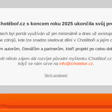
iChotěboř.cz s koncem roku 2025 ukončila svůj p
tech byl portál využíván už jen minimálně a dnes už existu
ne zdrojů, kde lze snadno sledovat dění v Chotěboři a jejím o
 autorům, čtenářům a partnerům, kteří projekt po celou dob
ěl někdo zájem dál rozvíjet původní myšlenku iChotěboř.cz
když se nám ozve na
info@ichotebor.cz
.
Skrýt oznámení