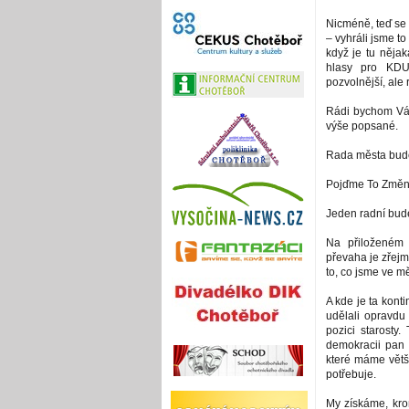
Nicméně, teď se
– vyhráli jsme to
když je tu nějak
hlasy pro KDU
pozvolnější, ale
Rádi bychom Vám 
výše popsané.
Rada města bude
Pojďme To Změnit
Jeden radní bude
Na přiloženém 
převaha je zřejm
to, co jsme ve mě
A kde je ta konti
udělali opravdu
pozici starosty.
demokracii pan 
které máme větši
potřebuje.
My získáme, krom