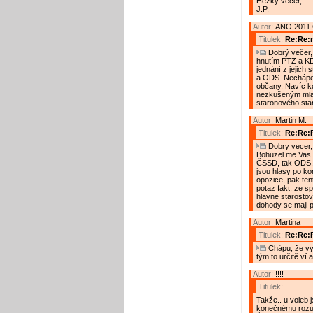
Hezký večer,
J.P.
Autor:
ANO 2011 
Titulek:
Re:Re:n
Dobrý večer, 
hnutím PTZ a KD
jednání z jejich
a ODS. Nechápem
občany. Navíc kd
nezkušeným mlad
staronového star
Autor:
Martin M.
Titulek:
Re:Re:R
Dobry vecer, 
Bohuzel me Vas c
ČSSD, tak ODS. Ty
jsou hlasy po ko
opozice, pak tent
potaz fakt, ze sp
hlavne starostovi
dohody se maji pl
Autor:
Martina
Titulek:
Re:Re:
Chápu, že vy
tým to určitě ví 
Autor:
!!!!
Titulek:
Takže.. u voleb 
konečnému rozuz