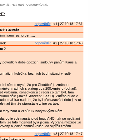
ny, již není možno komentovat.
E:
odpovědět
| #1 | 27.10.18 17:31
arý starosta
lim, jsem rpzhorcen.....
brek
odpovědět
| #2 | 27.10.18 17:43
ce ?
dy povedlo v době opoziční smlouvy pánům Klaus a
formativní kolečka, bez nich bych situaci v radě
d si někdo myslí, že pro Chotěboř je změnou
lněných radních s platem cca 200,-/měsíc (odhad),
před volbama. Koneckonců ti radní co tam byli, tam
udou dále (Jakeš, Albrecht, ČSSD). Změna bude v
dou naříkat nad tím, že byli přehlasováni (kdo je v té
ale nad tím, že starosta je z jiné partaje.
m tedy zdar a vzhůru k novým výmluvám.
avda, co je zde napsáno od hnutí ANO, tak se nedá ani
 tom, že tato možnost byla jediná. Vybraná možnost je
dvahy a jedině zhnusí voliče, co si přáli změnu.
odpovědět
| #3 | 27.10.18 17:47
 starý starosta