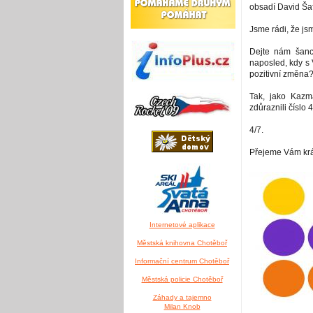
obsadí David Ša
Jsme rádi, že js
Dejte nám šanc
naposled, kdy s 
pozitivní změna
Tak, jako Kaz
zdůraznili číslo 4
4/7.
Přejeme Vám krá
Internetové aplikace
Městská knihovna Chotěboř
Informační centrum Chotěboř
Městská policie Chotěboř
Záhady a tajemno
Milan Knob