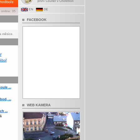
první Courier v Chotěboři
hotěboře
EN
DE
 online: 35
FACEBOOK
a měsíce.
ř
ěboř
ule ...
od, ...
WEB KAMERA
h ...
á