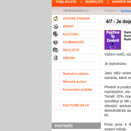
PUBLIKUJTE
|
INZERUJTE
|
NAPIŠTE N
info@ichotebor.cz
navigace: »
Komunál
ÚVODNÍ STRANA
4/7 - Je do
SPORT
Dat
KULTURA
Aut
Rubr
ZAJÍMAVOSTI
ŠKOLSTVÍ
Vážení voliči, v
ARCHIV
Je dojednáno.
Jako vítěz vole
Radniční okénko
variantu, která r
Městská policie
Předně si povězm
Komunální politika
nejmilejších, ale
Téměř 20% hlas
vysvětlují je tak
KULTURNÍ AKCE
stávající spolu
demokratické sp
fér.
Proto jsme k t
PARTNEŘI
vedení města.