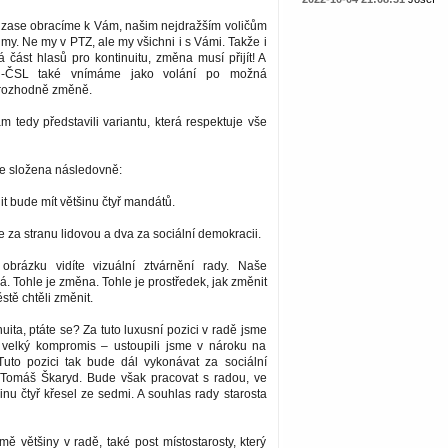
 zase obracíme k Vám, našim nejdražším voličům
 my. Ne my v PTZ, ale my všichni i s Vámi. Takže i
á část hlasů pro kontinuitu, změna musí přijít! A
-ČSL také vnímáme jako volání po možná
 rozhodně změně.
tedy představili variantu, která respektuje vše
 složena následovně:
 bude mít většinu čtyř mandátů.
 za stranu lidovou a dva za sociální demokracii.
obrázku vidíte vizuální ztvárnění rady. Naše
á. Tohle je změna. Tohle je prostředek, jak změnit
stě chtěli změnit.
nuita, ptáte se? Za tuto luxusní pozici v radě jsme
 velký kompromis – ustoupili jsme v nároku na
 Tuto pozici tak bude dál vykonávat za sociální
Tomáš Škaryd. Bude však pracovat s radou, ve
nu čtyř křesel ze sedmi. A souhlas rady starosta
ě většiny v radě, také post místostarosty, který