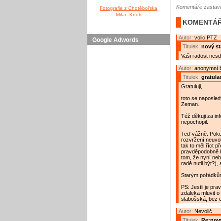
Komentáře zastave
Fotografie z Chotěbořska
Milan Knob
KOMENTÁŘ
Autor:
volic PTZ
Google Adwords
Titulek:
nový st
Vaši radost nesdi
Autor:
anonymní 
Titulek:
gratula
Gratuluji,
toto se naposle
Zeman.
Též děkuji za in
nepochopil.
Teď vážně. Poku
rozvržení neuvo
tak to měl říct 
pravděpodobně b
tom, že nyní nebu
radě nutil být?), 
Starým pořádků
PS: Jestli je pr
zdaleka mluvit o
slabošská, bez o
Autor:
Nevolič
Titulek:
Re:nový