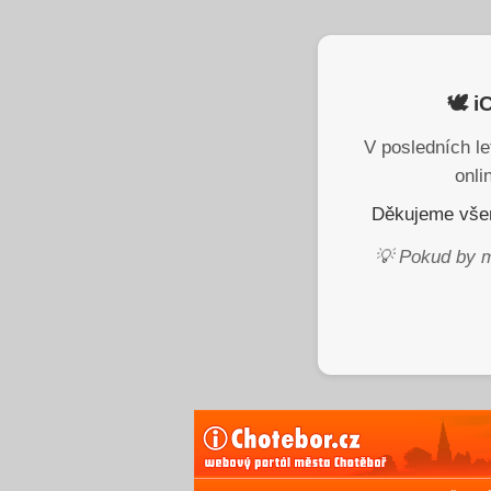
🕊️ 
V posledních le
onli
Děkujeme všem
💡 Pokud by m