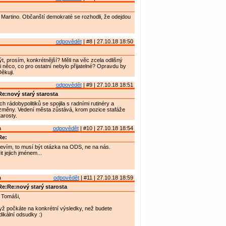
Martino. Občanští demokraté se rozhodli, že odejdou
odpovědět
| #8 | 27.10.18 18:50
t, prosím, konkrétnější? Měli na věc zcela odlišný
i něco, co pro ostatní nebylo přijatelné? Opravdu by
ěkuji.
odpovědět
| #9 | 27.10.18 18:51
e:nový starý starosta
 rádobypolitiků se spojila s radními rutinéry a
 změny. Vedení města zůstává, krom pozice stafáže
arosty.
a
odpovědět
| #10 | 27.10.18 18:54
Re:
evím, to musí být otázka na ODS, ne na nás.
 jejich jménem...
a
odpovědět
| #11 | 27.10.18 18:59
e:Re:nový starý starosta
 Tomáši,
yž počkáte na konkrétní výsledky, než budete
dikální odsudky :)