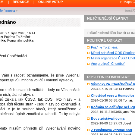
ÁM
|
REDAKCE
|
ONLINE VSTUP
Mapa C
ní politika
»
čtenářů
NEJČTENĚJŠÍ ČLÁNKY
jednáno
Pořadí nejčtenějších článků za dv
um:
27. říjen 2018, 16:41
or:
Pojďme To Změnit
POLITICKÉ ODKAZY
ika:
Komunální politika
Pojďme To Změnit
Místní sdružení ODS Chotěbo
ážení Chotěbořáci.
Místní organizace ČSSD Chot
Ano pro lepší Chotěboř
b Vám s radostí oznamujeme, že jsme vyjednali
POSLEDNÍ KOMENTÁŘE
espektuje vůli mnoha voličů i volební výsledky.
Výsledky 24. Chotěbořské Ko
2024-07-15 01:04:14
Hansek
e o těch ostatních voličích - tedy ne Vás, našich
 o nich, těch druhých.
Chotěboř veze z Humpolce b
ů získala jak ČSSD, tak ODS. Tyto hlasy – a
2024-01-30 08:58:06
Tomáš
 oba lídři těchto stran - jsou hlasy po kontinuitě a
Kočkám se daří lépe než jejic
práci. A je to soubor hlasů, který nemůžeme v
2022-10-11 21:53:56
jana Piln
olečnosti úplně zmačkat a zahodit. To by nebylo
Body zůstávají doma
2022-10-09 13:27:03
Josef
ěmto hlasům přihlédli při vyjednávání nového
Z Pelhřimova vezeme bod
2022-10-04 21:08:31
Josef