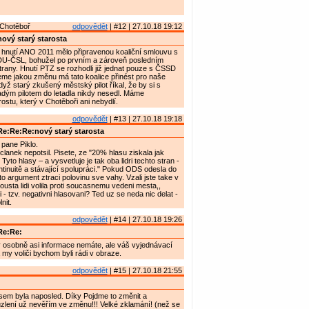
Chotěboř
odpovědět
| #12 | 27.10.18 19:12
ový starý starosta
hnutí ANO 2011 mělo připravenou koaliční smlouvu s
U-ČSL, bohužel po prvním a zároveň posledním
 strany. Hnutí PTZ se rozhodli již jednat pouze s ČSSD
e jakou změnu má tato koalice přinést pro naše
yž starý zkušený městský pilot říkal, že by si s
ým pilotem do letadla nikdy nesedl. Máme
ostu, který v Chotěboři ani nebydlí.
odpovědět
| #13 | 27.10.18 19:18
e:Re:Re:nový starý starosta
pane Piklo.
lanek nepotsil. Pisete, ze "20% hlasu ziskala jak
to hlasy – a vysvetluje je tak oba lidri techto stran -
ntinuitě a stávající spolupráci." Pokud ODS odesla do
o argument ztraci polovinu sve vahy. Vzali jste take v
ousta lidi volila proti soucasnemu vedeni mesta,,
 - tzv. negativni hlasovani? Ted uz se neda nic delat -
nit.
odpovědět
| #14 | 27.10.18 19:26
Re:Re:
 osobně asi informace nemáte, ale váš vyjednávací
a my voliči bychom byli rádi v obraze.
odpovědět
| #15 | 27.10.18 21:55
jsem byla naposled. Díky Pojdme to změnit a
lení už nevěřím ve změnu!!! Velké zklamání! (než se