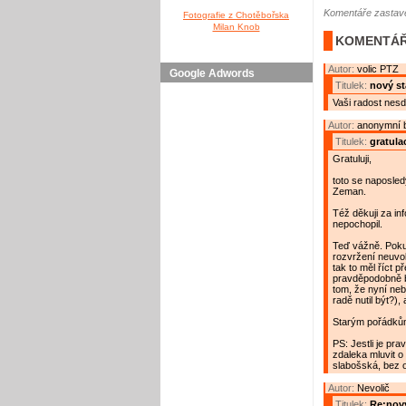
Komentáře zastave
Fotografie z Chotěbořska
Milan Knob
KOMENTÁŘ
Autor:
volic PTZ
Google Adwords
Titulek:
nový st
Vaši radost nesdi
Autor:
anonymní 
Titulek:
gratula
Gratuluji,
toto se naposle
Zeman.
Též děkuji za in
nepochopil.
Teď vážně. Poku
rozvržení neuvo
tak to měl říct 
pravděpodobně b
tom, že nyní nebu
radě nutil být?), 
Starým pořádků
PS: Jestli je pr
zdaleka mluvit o
slabošská, bez o
Autor:
Nevolič
Titulek:
Re:nový