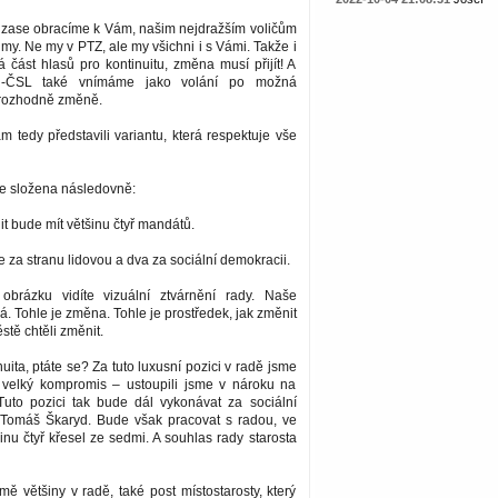
 zase obracíme k Vám, našim nejdražším voličům
 my. Ne my v PTZ, ale my všichni i s Vámi. Takže i
á část hlasů pro kontinuitu, změna musí přijít! A
-ČSL také vnímáme jako volání po možná
 rozhodně změně.
tedy představili variantu, která respektuje vše
 složena následovně:
 bude mít většinu čtyř mandátů.
 za stranu lidovou a dva za sociální demokracii.
obrázku vidíte vizuální ztvárnění rady. Naše
á. Tohle je změna. Tohle je prostředek, jak změnit
stě chtěli změnit.
nuita, ptáte se? Za tuto luxusní pozici v radě jsme
 velký kompromis – ustoupili jsme v nároku na
 Tuto pozici tak bude dál vykonávat za sociální
Tomáš Škaryd. Bude však pracovat s radou, ve
nu čtyř křesel ze sedmi. A souhlas rady starosta
ě většiny v radě, také post místostarosty, který