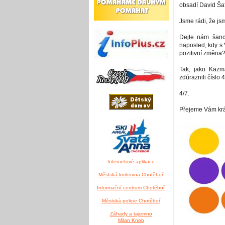
obsadí David Ša
Jsme rádi, že js
Dejte nám šanc
naposled, kdy s 
pozitivní změna
Tak, jako Kaz
zdůraznili číslo 4
4/7.
Přejeme Vám krá
Internetové aplikace
Městská knihovna Chotěboř
Informační centrum Chotěboř
Městská policie Chotěboř
Záhady a tajemno
Milan Knob