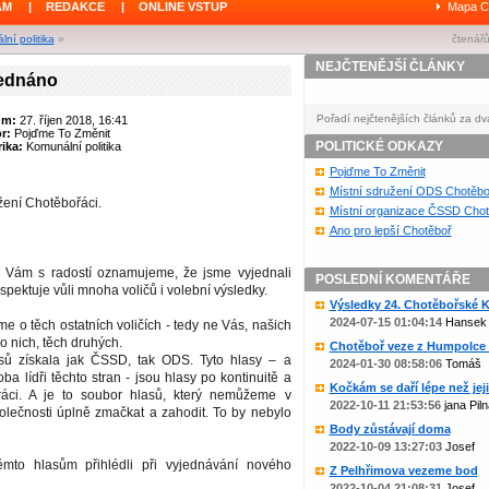
ÁM
|
REDAKCE
|
ONLINE VSTUP
Mapa C
ní politika
»
čtenářů
NEJČTENĚJŠÍ ČLÁNKY
jednáno
Pořadí nejčtenějších článků za dv
um:
27. říjen 2018, 16:41
or:
Pojďme To Změnit
POLITICKÉ ODKAZY
ika:
Komunální politika
Pojďme To Změnit
Místní sdružení ODS Chotěbo
ážení Chotěbořáci.
Místní organizace ČSSD Chot
Ano pro lepší Chotěboř
b Vám s radostí oznamujeme, že jsme vyjednali
POSLEDNÍ KOMENTÁŘE
espektuje vůli mnoha voličů i volební výsledky.
Výsledky 24. Chotěbořské Ko
2024-07-15 01:04:14
Hansek
e o těch ostatních voličích - tedy ne Vás, našich
 o nich, těch druhých.
Chotěboř veze z Humpolce b
ů získala jak ČSSD, tak ODS. Tyto hlasy – a
2024-01-30 08:58:06
Tomáš
 oba lídři těchto stran - jsou hlasy po kontinuitě a
Kočkám se daří lépe než jejic
práci. A je to soubor hlasů, který nemůžeme v
2022-10-11 21:53:56
jana Piln
olečnosti úplně zmačkat a zahodit. To by nebylo
Body zůstávají doma
2022-10-09 13:27:03
Josef
ěmto hlasům přihlédli při vyjednávání nového
Z Pelhřimova vezeme bod
2022-10-04 21:08:31
Josef