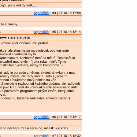
ůjdu ještě někdy volit.....
odpovědět
| #4 | 27.10.18 17:58
 bez změny.
a
odpovědět
| #5 | 27.10.18 18:14
ový starý starosta
vážení spoluobčané, milí přátelé,
akce, ale zkusme se na výsledek podívat ještě
poněkud chladnější myslí.
Oposmlouvou rozhodně není na místě. Tentokrát si
erozdělili moc stylem "ruka ruku myje". Tento
 z dlouhých jednání, různých kompromisů i
í rady je opravdu změnou, skutečná výkonná moc
tarosty města, ale rady města. Toto si, prosím,
ednou získáváme nový pohled na věc.
ě nevolit je rozhodnutí každého občana, ale rád bych
e jako PTZ nešli do voleb jako anti- někdo nebo anti-
me s pozitivním programem plným změn, který jsme
ovat.
 budoucnu, budeme rádi, když změníte názor :)
,
odpovědět
| #6 | 27.10.18 18:17
echo nechápu zcela správně, ale ODS je kde?
a
odpovědět
| #7 | 27.10.18 18:32