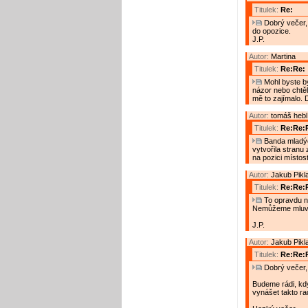
Titulek:
Re:
Dobrý večer, 
do opozice.
J.P.
Autor:
Martina
Titulek:
Re:Re:
Mohl byste bý
názor nebo chtěl
mě to zajímalo. D
Autor:
tomáš hebl
Titulek:
Re:Re:R
Banda mladých
vytvořila stranu
na pozici místost
Autor:
Jakub Pikl
Titulek:
Re:Re:
To opravdu n
Nemůžeme mluvit
J.P.
Autor:
Jakub Pikl
Titulek:
Re:Re:R
Dobrý večer,
Budeme rádi, kd
vynášet takto ra