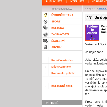
PUBLIKUJTE
|
INZERUJTE
|
NAPIŠTE N
info@ichotebor.cz
navigace: »
Komunál
ÚVODNÍ STRANA
4/7 - Je do
SPORT
Dat
KULTURA
Aut
Rubr
ZAJÍMAVOSTI
ŠKOLSTVÍ
Vážení voliči, v
ARCHIV
Je dojednáno.
Jako vítěz vole
Radniční okénko
variantu, která r
Městská policie
Předně si povězm
Komunální politika
nejmilejších, ale
Téměř 20% hlas
vysvětlují je tak
KULTURNÍ AKCE
stávající spolu
demokratické sp
fér.
Proto jsme k t
PARTNEŘI
vedení města.