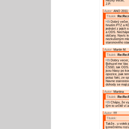
Hezký večer,
J.P.
Autor:
ANO 2011 
Titulek:
Re:Re:n
Dobrý večer, 
hnutím PTZ a KD
jednání z jejich
a ODS. Nechápem
občany. Navíc kd
nezkušeným mlad
staronového star
Autor:
Martin M.
Titulek:
Re:Re:R
Dobry vecer, 
Bohuzel me Vas c
ČSSD, tak ODS. Ty
jsou hlasy po ko
opozice, pak tent
potaz fakt, ze sp
hlavne starostovi
dohody se maji pl
Autor:
Martina
Titulek:
Re:Re:
Chápu, že vy
tým to určitě ví 
Autor:
!!!!
Titulek:
Takže.. u voleb 
konečnému rozuz