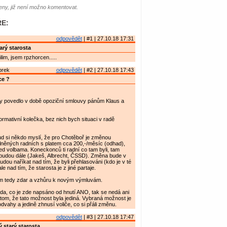
ny, již není možno komentovat.
E:
odpovědět
| #1 | 27.10.18 17:31
arý starosta
lim, jsem rpzhorcen.....
brek
odpovědět
| #2 | 27.10.18 17:43
ce ?
dy povedlo v době opoziční smlouvy pánům Klaus a
formativní kolečka, bez nich bych situaci v radě
d si někdo myslí, že pro Chotěboř je změnou
lněných radních s platem cca 200,-/měsíc (odhad),
před volbama. Koneckonců ti radní co tam byli, tam
udou dále (Jakeš, Albrecht, ČSSD). Změna bude v
dou naříkat nad tím, že byli přehlasováni (kdo je v té
ale nad tím, že starosta je z jiné partaje.
m tedy zdar a vzhůru k novým výmluvám.
avda, co je zde napsáno od hnutí ANO, tak se nedá ani
 tom, že tato možnost byla jediná. Vybraná možnost je
dvahy a jedině zhnusí voliče, co si přáli změnu.
odpovědět
| #3 | 27.10.18 17:47
 starý starosta