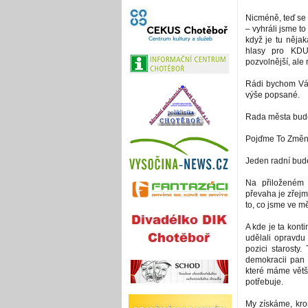
Nicméně, teď se
– vyhráli jsme to
když je tu nějak
hlasy pro KDU
pozvolnější, ale
Rádi bychom Vám 
výše popsané.
Rada města bude
Pojďme To Změnit
Jeden radní bude
Na přiloženém 
převaha je zřejm
to, co jsme ve mě
A kde je ta konti
udělali opravdu
pozici starosty.
demokracii pan 
které máme větši
potřebuje.
My získáme, krom