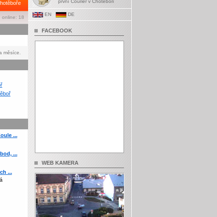
první Courier v Chotěboři
hotěboře
EN
DE
 online: 18
FACEBOOK
a měsíce.
ř
ěboř
ule ...
od, ...
WEB KAMERA
h ...
á