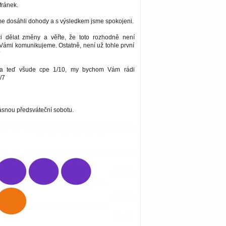
fránek.
me dosáhli dohody a s výsledkem jsme spokojeni.
i dělat změny a věřte, že toto rozhodně není
Vámi komunikujeme. Ostatně, není už tohle první
?
ma teď všude cpe 1/10, my bychom Vám rádi
/7
snou předsváteční sobotu.