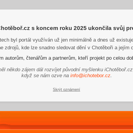
iChotěboř.cz s koncem roku 2025 ukončila svůj p
tech byl portál využíván už jen minimálně a dnes už existu
ne zdrojů, kde lze snadno sledovat dění v Chotěboři a jejím o
 autorům, čtenářům a partnerům, kteří projekt po celou dob
ěl někdo zájem dál rozvíjet původní myšlenku iChotěboř.cz
když se nám ozve na
info@ichotebor.cz
.
Skrýt oznámení