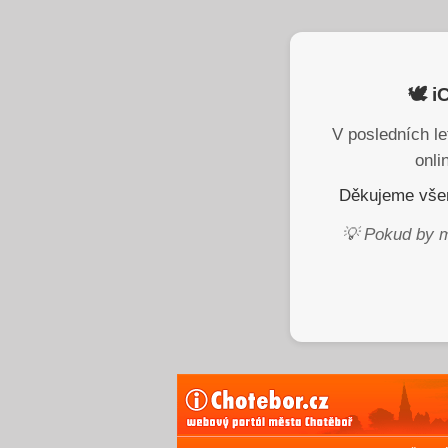
🕊️ 
V posledních le
onli
Děkujeme všem
💡 Pokud by m