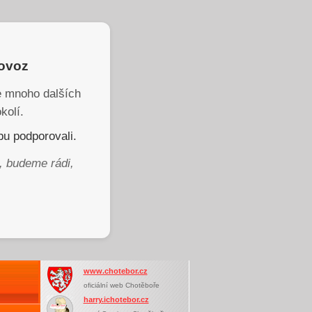
rovoz
je mnoho dalších
kolí.
u podporovali.
, budeme rádi,
www.chotebor.cz
oficiální web Chotěboře
harry.ichotebor.cz