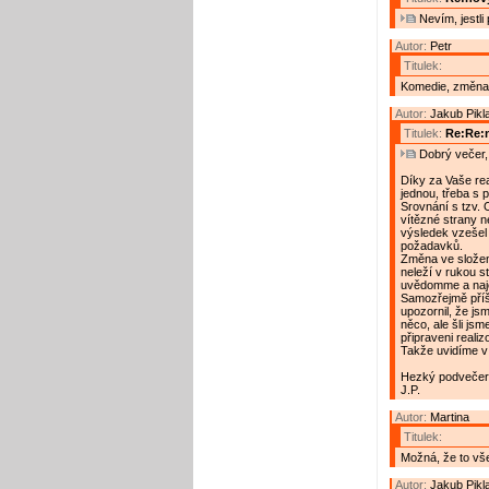
Nevím, jestli p
Autor:
Petr
Titulek:
Komedie, změna
Autor:
Jakub Pikl
Titulek:
Re:Re:n
Dobrý večer, 
Díky za Vaše re
jednou, třeba s 
Srovnání s tzv. 
vítězné strany n
výsledek vzešel
požadavků.
Změna ve složen
neleží v rukou s
uvědomme a naj
Samozřejmě příšt
upozornil, že jsm
něco, ale šli js
připraveni realiz
Takže uvidíme v
Hezký podvečer
J.P.
Autor:
Martina
Titulek:
Možná, že to vš
Autor:
Jakub Pikl