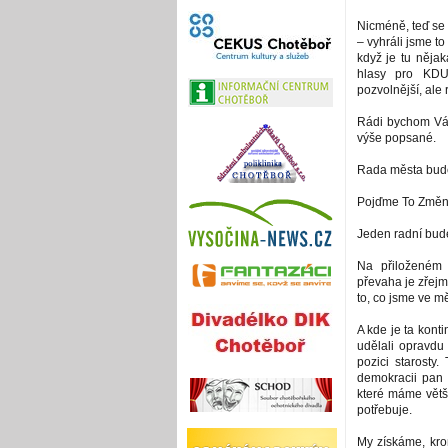
Nicméně, teď se
– vyhráli jsme to
když je tu nějak
hlasy pro KDU
pozvolnější, ale
Rádi bychom Vám 
výše popsané.
Rada města bude
Pojďme To Změnit
Jeden radní bude
Na přiloženém 
převaha je zřejm
to, co jsme ve mě
A kde je ta konti
udělali opravdu
pozici starosty.
demokracii pan 
které máme větši
potřebuje.
My získáme, krom