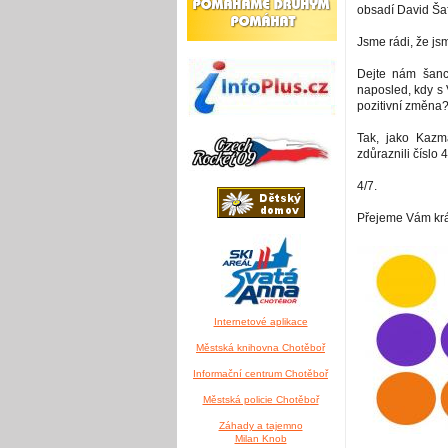
obsadí David Ša
Jsme rádi, že js
Dejte nám šanc
naposled, kdy s 
pozitivní změna
Tak, jako Kaz
zdůraznili číslo 4
4/7.
Přejeme Vám krá
Internetové aplikace
Městská knihovna Chotěboř
Informační centrum Chotěboř
Městská policie Chotěboř
Záhady a tajemno
Milan Knob