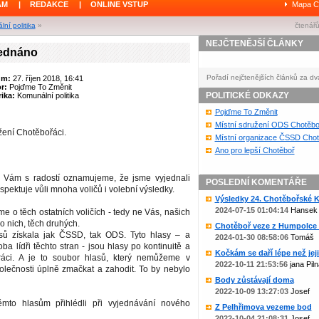
ÁM
|
REDAKCE
|
ONLINE VSTUP
Mapa C
ní politika
»
čtenářů
NEJČTENĚJŠÍ ČLÁNKY
jednáno
Pořadí nejčtenějších článků za dv
um:
27. říjen 2018, 16:41
or:
Pojďme To Změnit
POLITICKÉ ODKAZY
ika:
Komunální politika
Pojďme To Změnit
Místní sdružení ODS Chotěbo
ážení Chotěbořáci.
Místní organizace ČSSD Chot
Ano pro lepší Chotěboř
b Vám s radostí oznamujeme, že jsme vyjednali
POSLEDNÍ KOMENTÁŘE
espektuje vůli mnoha voličů i volební výsledky.
Výsledky 24. Chotěbořské Ko
2024-07-15 01:04:14
Hansek
e o těch ostatních voličích - tedy ne Vás, našich
 o nich, těch druhých.
Chotěboř veze z Humpolce b
ů získala jak ČSSD, tak ODS. Tyto hlasy – a
2024-01-30 08:58:06
Tomáš
 oba lídři těchto stran - jsou hlasy po kontinuitě a
Kočkám se daří lépe než jejic
práci. A je to soubor hlasů, který nemůžeme v
2022-10-11 21:53:56
jana Piln
olečnosti úplně zmačkat a zahodit. To by nebylo
Body zůstávají doma
2022-10-09 13:27:03
Josef
ěmto hlasům přihlédli při vyjednávání nového
Z Pelhřimova vezeme bod
2022-10-04 21:08:31
Josef