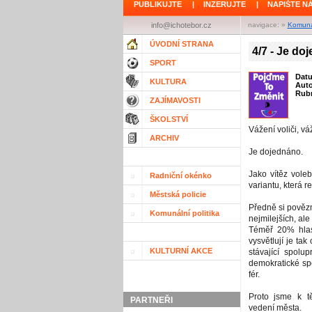
PUBLIKUJTE
|
INZERUJTE
|
NAPIŠTE N
info@ichotebor.cz
navigace: »
Komunál
ÚVODNÍ STRANA
4/7 - Je do
SPORT
Dat
KULTURA
Aut
Rubr
ZAJÍMAVOSTI
ŠKOLSTVÍ
Vážení voliči, v
ARCHIV
Je dojednáno.
Jako vítěz vole
Radniční okénko
variantu, která r
Městská policie
Předně si povězm
Komunální politika
nejmilejších, ale
Téměř 20% hlas
vysvětlují je tak
KULTURNÍ AKCE
stávající spolu
demokratické sp
fér.
Proto jsme k t
PARTNEŘI
vedení města.