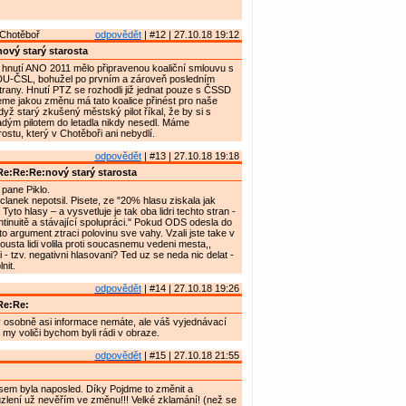
Chotěboř
odpovědět
| #12 | 27.10.18 19:12
ový starý starosta
hnutí ANO 2011 mělo připravenou koaliční smlouvu s
U-ČSL, bohužel po prvním a zároveň posledním
 strany. Hnutí PTZ se rozhodli již jednat pouze s ČSSD
e jakou změnu má tato koalice přinést pro naše
yž starý zkušený městský pilot říkal, že by si s
ým pilotem do letadla nikdy nesedl. Máme
ostu, který v Chotěboři ani nebydlí.
odpovědět
| #13 | 27.10.18 19:18
e:Re:Re:nový starý starosta
pane Piklo.
lanek nepotsil. Pisete, ze "20% hlasu ziskala jak
to hlasy – a vysvetluje je tak oba lidri techto stran -
ntinuitě a stávající spolupráci." Pokud ODS odesla do
o argument ztraci polovinu sve vahy. Vzali jste take v
ousta lidi volila proti soucasnemu vedeni mesta,,
 - tzv. negativni hlasovani? Ted uz se neda nic delat -
nit.
odpovědět
| #14 | 27.10.18 19:26
Re:Re:
 osobně asi informace nemáte, ale váš vyjednávací
a my voliči bychom byli rádi v obraze.
odpovědět
| #15 | 27.10.18 21:55
jsem byla naposled. Díky Pojdme to změnit a
lení už nevěřím ve změnu!!! Velké zklamání! (než se