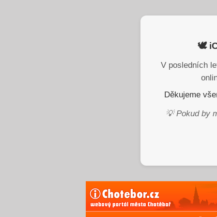
🕊️ 
V posledních le
onli
Děkujeme všem
💡 Pokud by m