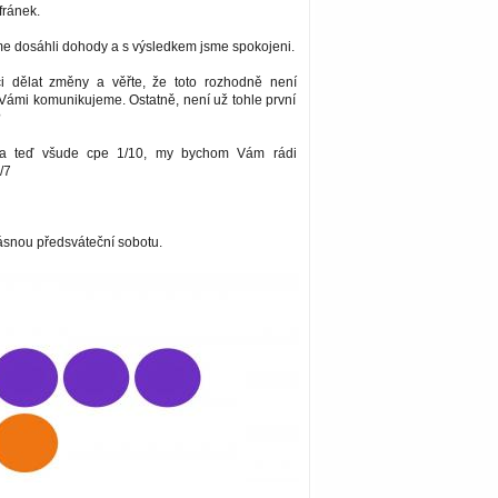
fránek.
me dosáhli dohody a s výsledkem jsme spokojeni.
i dělat změny a věřte, že toto rozhodně není
Vámi komunikujeme. Ostatně, není už tohle první
?
ma teď všude cpe 1/10, my bychom Vám rádi
/7
snou předsváteční sobotu.