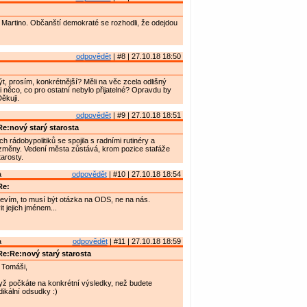
Martino. Občanští demokraté se rozhodli, že odejdou
odpovědět
| #8 | 27.10.18 18:50
t, prosím, konkrétnější? Měli na věc zcela odlišný
i něco, co pro ostatní nebylo přijatelné? Opravdu by
ěkuji.
odpovědět
| #9 | 27.10.18 18:51
e:nový starý starosta
 rádobypolitiků se spojila s radními rutinéry a
 změny. Vedení města zůstává, krom pozice stafáže
arosty.
a
odpovědět
| #10 | 27.10.18 18:54
Re:
evím, to musí být otázka na ODS, ne na nás.
 jejich jménem...
a
odpovědět
| #11 | 27.10.18 18:59
e:Re:nový starý starosta
 Tomáši,
yž počkáte na konkrétní výsledky, než budete
dikální odsudky :)