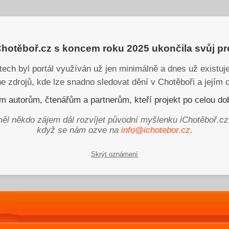
iChotěboř.cz s koncem roku 2025 ukončila svůj p
tech byl portál využíván už jen minimálně a dnes už existu
ne zdrojů, kde lze snadno sledovat dění v Chotěboři a jejím o
 autorům, čtenářům a partnerům, kteří projekt po celou dob
ěl někdo zájem dál rozvíjet původní myšlenku iChotěboř.cz
když se nám ozve na
info@ichotebor.cz
.
Skrýt oznámení