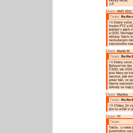
Hezký večer,
J.P.
Autor:
ANO 2011 
Titulek:
Re:Re:n
Dobrý večer, 
hnutím PTZ a KD
jednání z jejich
a ODS. Nechápem
občany. Navíc kd
nezkušeným mlad
staronového star
Autor:
Martin M.
Titulek:
Re:Re:R
Dobry vecer, 
Bohuzel me Vas c
ČSSD, tak ODS. Ty
jsou hlasy po ko
opozice, pak tent
potaz fakt, ze sp
hlavne starostovi
dohody se maji pl
Autor:
Martina
Titulek:
Re:Re:
Chápu, že vy
tým to určitě ví 
Autor:
!!!!
Titulek:
Takže.. u voleb 
konečnému rozuz