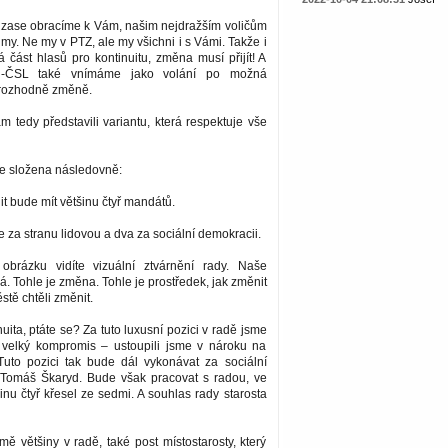
 zase obracíme k Vám, našim nejdražším voličům
 my. Ne my v PTZ, ale my všichni i s Vámi. Takže i
á část hlasů pro kontinuitu, změna musí přijít! A
-ČSL také vnímáme jako volání po možná
 rozhodně změně.
tedy představili variantu, která respektuje vše
 složena následovně:
 bude mít většinu čtyř mandátů.
 za stranu lidovou a dva za sociální demokracii.
obrázku vidíte vizuální ztvárnění rady. Naše
á. Tohle je změna. Tohle je prostředek, jak změnit
stě chtěli změnit.
nuita, ptáte se? Za tuto luxusní pozici v radě jsme
 velký kompromis – ustoupili jsme v nároku na
 Tuto pozici tak bude dál vykonávat za sociální
Tomáš Škaryd. Bude však pracovat s radou, ve
nu čtyř křesel ze sedmi. A souhlas rady starosta
ě většiny v radě, také post místostarosty, který