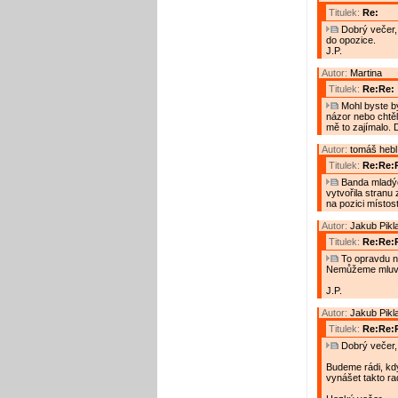
Titulek:
Re:
Dobrý večer, 
do opozice.
J.P.
Autor:
Martina
Titulek:
Re:Re:
Mohl byste bý
názor nebo chtěl
mě to zajímalo. D
Autor:
tomáš hebl
Titulek:
Re:Re:R
Banda mladých
vytvořila stranu
na pozici místost
Autor:
Jakub Pikl
Titulek:
Re:Re:
To opravdu n
Nemůžeme mluvit
J.P.
Autor:
Jakub Pikl
Titulek:
Re:Re:R
Dobrý večer,
Budeme rádi, kd
vynášet takto ra