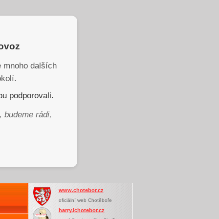
rovoz
je mnoho dalších
kolí.
u podporovali.
, budeme rádi,
www.chotebor.cz
oficiální web Chotěboře
harry.ichotebor.cz