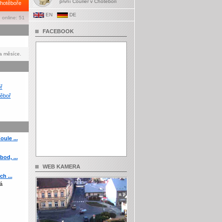
první Courier v Chotěboři
hotěboře
EN
DE
 online: 51
FACEBOOK
a měsíce.
ř
ěboř
ule ...
od, ...
WEB KAMERA
h ...
á