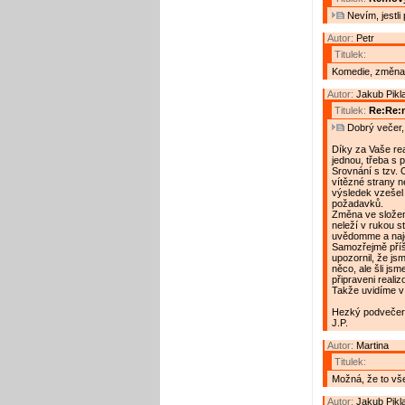
Nevím, jestli p
Autor:
Petr
Titulek:
Komedie, změna
Autor:
Jakub Pikl
Titulek:
Re:Re:n
Dobrý večer, 
Díky za Vaše re
jednou, třeba s 
Srovnání s tzv. 
vítězné strany n
výsledek vzešel
požadavků.
Změna ve složen
neleží v rukou s
uvědomme a naj
Samozřejmě příšt
upozornil, že jsm
něco, ale šli js
připraveni realiz
Takže uvidíme v
Hezký podvečer
J.P.
Autor:
Martina
Titulek:
Možná, že to vš
Autor:
Jakub Pikl