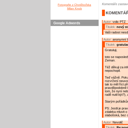
Komentáře zastave
Fotografie z Chotěbořska
Milan Knob
KOMENTÁŘ
Autor:
volic PTZ
Google Adwords
Titulek:
nový st
Vaši radost nesdi
Autor:
anonymní 
Titulek:
gratula
Gratuluji,
toto se naposle
Zeman.
Též děkuji za in
nepochopil.
Teď vážně. Poku
rozvržení neuvo
tak to měl říct 
pravděpodobně b
tom, že nyní nebu
radě nutil být?), 
Starým pořádků
PS: Jestli je pr
zdaleka mluvit o
slabošská, bez o
Autor:
Nevolič
Titulek:
Re:nový