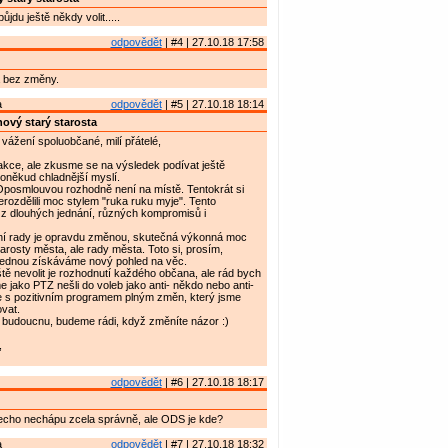
ůjdu ještě někdy volit.....
odpovědět
| #4 | 27.10.18 17:58
 bez změny.
a
odpovědět
| #5 | 27.10.18 18:14
ový starý starosta
vážení spoluobčané, milí přátelé,
akce, ale zkusme se na výsledek podívat ještě
poněkud chladnější myslí.
Oposmlouvou rozhodně není na místě. Tentokrát si
erozdělili moc stylem "ruka ruku myje". Tento
 z dlouhých jednání, různých kompromisů i
í rady je opravdu změnou, skutečná výkonná moc
tarosty města, ale rady města. Toto si, prosím,
ednou získáváme nový pohled na věc.
ě nevolit je rozhodnutí každého občana, ale rád bych
e jako PTZ nešli do voleb jako anti- někdo nebo anti-
me s pozitivním programem plným změn, který jsme
ovat.
 budoucnu, budeme rádi, když změníte názor :)
,
odpovědět
| #6 | 27.10.18 18:17
echo nechápu zcela správně, ale ODS je kde?
a
odpovědět
| #7 | 27.10.18 18:32