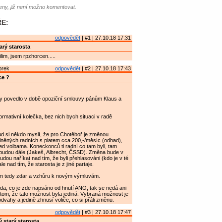
ny, již není možno komentovat.
E:
odpovědět
| #1 | 27.10.18 17:31
arý starosta
lim, jsem rpzhorcen.....
brek
odpovědět
| #2 | 27.10.18 17:43
ce ?
dy povedlo v době opoziční smlouvy pánům Klaus a
formativní kolečka, bez nich bych situaci v radě
d si někdo myslí, že pro Chotěboř je změnou
lněných radních s platem cca 200,-/měsíc (odhad),
před volbama. Koneckonců ti radní co tam byli, tam
udou dále (Jakeš, Albrecht, ČSSD). Změna bude v
dou naříkat nad tím, že byli přehlasováni (kdo je v té
ale nad tím, že starosta je z jiné partaje.
m tedy zdar a vzhůru k novým výmluvám.
avda, co je zde napsáno od hnutí ANO, tak se nedá ani
 tom, že tato možnost byla jediná. Vybraná možnost je
dvahy a jedině zhnusí voliče, co si přáli změnu.
odpovědět
| #3 | 27.10.18 17:47
 starý starosta