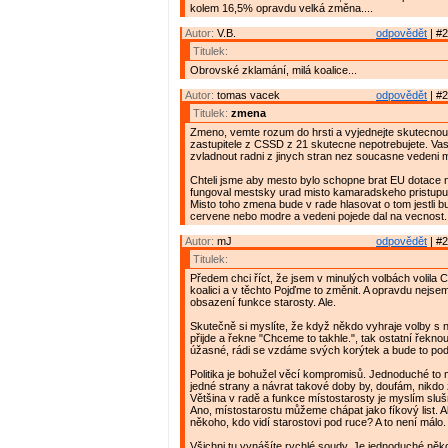
kolem 16,5% opravdu velká změna....
Autor:
V.B.
odpovědět
| #2
Titulek:
Obrovské zklamání, milá koalice...
Autor:
tomas vacek
odpovědět
| #2
Titulek:
zmena
Zmeno, vemte rozum do hrsti a vyjednejte skutecnou 
zastupitele z CSSD z 21 skutecne nepotrebujete. Vasi 
zvladnout radni z jinych stran nez soucasne vedeni m
Chteli jsme aby mesto bylo schopne brat EU dotace n
fungoval mestsky urad misto kamaradskeho pristupu a
Misto toho zmena bude v rade hlasovat o tom jestli b
cervene nebo modre a vedeni pojede dal na vecnost.
Autor:
mJ
odpovědět
| #2
Titulek:
Předem chci říct, že jsem v minulých volbách volila
koalici a v těchto Pojďme to změnit. A opravdu nejs
obsazení funkce starosty. Ale.
Skutečně si myslíte, že když někdo vyhraje volby s
přijde a řekne "Chceme to takhle.", tak ostatní řeknou
úžasné, rádi se vzdáme svých korýtek a bude to pod
Politika je bohužel věcí kompromisů. Jednoduché to
jedné strany a návrat takové doby by, doufám, nikdo 
Většina v radě a funkce místostarosty je myslím sl
Ano, místostarostu můžeme chápat jako fíkový list. Al
někoho, kdo vidí starostovi pod ruce? A to není málo.
Všichni tu vynášíte rychlé soudy. Je jednoduché něko