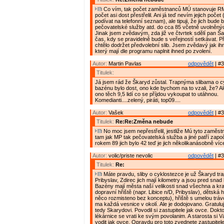
Co vím, tak počet zaměstnanců MÚ stanovuje RM.
počet asi dost přestřelil. Ani já teď nevím jejich poče
podívat na telefonní seznam), ale tipuji, že jich bude
pečovatelské služby atd. do cca 85 včetně uvolněnýc
Jinak jsem zvědavým, zda již ve čtvrtek sdělí pan Š
čas, kdy se pravidelně bude s veřejností setkávat. Př
chtělo dodržet předvolební slib. Jsem zvědavý jak ihn
který mají dle programu naplnit ihned po zvolení.
Autor:
Martin Pavlas
odpovědět
| #3
Titulek:
Já jsem rád že Škaryd zůstal. Trapnýma slibama o c
bazénu bylo dost, ono kde bychom na to vzali, že? Al
ono těch 9,5 lidí co se příjdou vykoupat to utáhnou.
Komedianti....zelený, piráti, top09....
Autor:
Vašek
odpovědět
| #3
Titulek:
Re:Re:Změna nebude
No moc jsem nepřestřelil, jestliže Mú tyto zaměstn
tam jak MP tak pečovatelská služba a jiné patří započí
rokem 89 jich bylo 42 teď je jich několikanásobně víc
Autor:
volic/priste nevolic
odpovědět
| #3
Titulek:
Re:
Máte pravdu, sliby o cyklostezce je už Škaryd tra
Pribyslav, Zdirec jich mají kilometry a jsou pred sna
Bazény mají města naší velikosti snad všechna a krac
dopravní hřiště (napr. Libice n/D, Pribyslav), dětská 
něco rozmisteno bez konceptu), hřiště s umelou tráv
ma každá vesnice v okolí. Ale je dodojovano. Gratuluji
tedy Skarydovi. Povodil si zastupitele jak ovce. Doktoř
lékárnice se vrati ke svým povolanim. A starosta si 
vodit jak ovce. Opravdu pro toto zvednete zastupitel