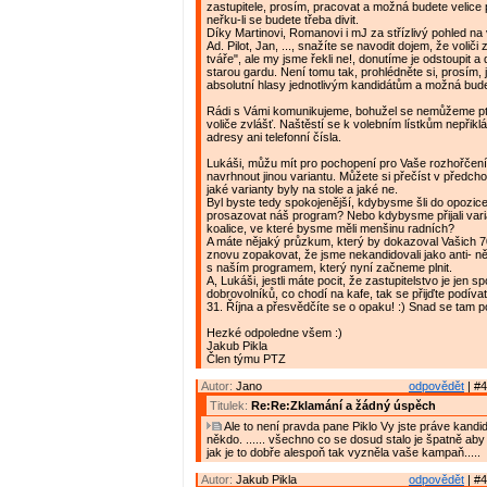
zastupitele, prosím, pracovat a možná budete velice
neřku-li se budete třeba divit.
Díky Martinovi, Romanovi i mJ za střízlivý pohled na
Ad. Pilot, Jan, ..., snažíte se navodit dojem, že voliči z
tváře", ale my jsme řekli ne!, donutíme je odstoupit a
starou gardu. Není tomu tak, prohlédněte si, prosím, 
absolutní hlasy jednotlivým kandidátům a možná bud
Rádi s Vámi komunikujeme, bohužel se nemůžeme p
voliče zvlášť. Naštěstí se k volebním lístkům nepřikl
adresy ani telefonní čísla.
Lukáši, můžu mít pro pochopení pro Vaše rozhořčení
navrhnout jinou variantu. Můžete si přečíst v předch
jaké varianty byly na stole a jaké ne.
Byl byste tedy spokojenější, kdybysme šli do opozic
prosazovat náš program? Nebo kdybysme přijali vari
koalice, ve které bysme měli menšinu radních?
A máte nějaký průzkum, který by dokazoval Vašich
znovu zopakovat, že jsme nekandidovali jako anti- ně
s naším programem, který nyní začneme plnit.
A, Lukáši, jestli máte pocit, že zastupitelstvo je jen sp
dobrovolníků, co chodí na kafe, tak se přijďte podívat
31. Října a přesvědčíte se o opaku! :) Snad se tam p
Hezké odpoledne všem :)
Jakub Pikla
Člen týmu PTZ
Autor:
Jano
odpovědět
| #4
Titulek:
Re:Re:Zklamání a žádný úspěch
Ale to není pravda pane Piklo Vy jste práve kandido
někdo. ...... všechno co se dosud stalo je špatně aby 
jak je to dobře alespoň tak vyzněla vaše kampaň.....
Autor:
Jakub Pikla
odpovědět
| #4