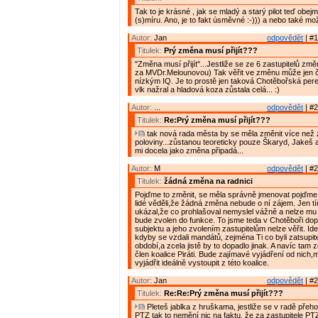
Tak to je krásné , jak se mladý a starý pilot teď obe
(s)míru. Ano, je to fakt úsměvné :-))) a nebo také mož
Autor:
Jan
odpovědět
| #1
Titulek:
Prý změna musí přijít???
"Změna musí přijít"...Jestliže se ze 6 zastupitelů zm
za MVDr.Melounovou) Tak věřit ve změnu může jen č
nízkým IQ. Je to prostě jen taková Chotěbořská pere
vlk nažral a hladová koza zůstala celá... :)
Autor:
...
odpovědět
| #2
Titulek:
Re:Prý změna musí přijít???
tak nová rada města by se měla změnit více než 
poloviny...zůstanou teoreticky pouze Škaryd, Jakeš a
mi docela jako změna připadá...
Autor:
M
odpovědět
| #2
Titulek:
žádná změna na radnici
Pojďme to změnit, se měla správně jmenovat pojďme 
lidé věděli,že žádná změna nebude o ní zájem. Jen tímt
ukázal,že co prohlašoval nemyslel vážně a nelze mu v
bude zvolen do funkce. To jsme teda v Chotěboři dop
subjektu a jeho zvolením zastupitelům nelze věřit. Ide
kdyby se vzdali mandátů, zejména Ti co byli zatsupi
období,a zcela jistě by to dopadlo jinak. A navíc tam z
člen koalice Piráti. Bude zajímavé vyjádření od nich,
vyjádřit ideálně vystoupit z této koalice.
Autor:
Jan
odpovědět
| #2
Titulek:
Re:Re:Prý změna musí přijít???
Pleteš jablka z hruškama, jestliže se v radě přeho
PTZ tak to nemění nic na faktu, že za zastupitele P