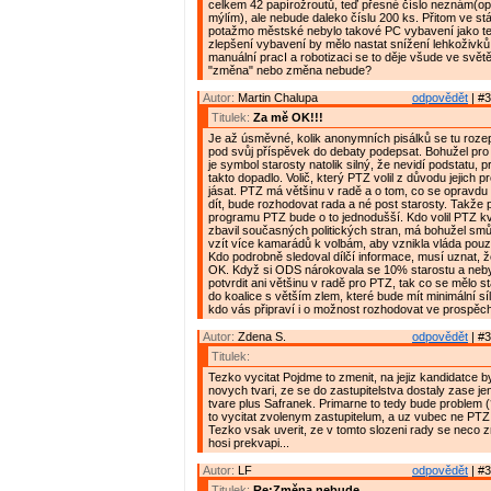
celkem 42 papírožroutů, teď přesné číslo neznám(opr
mýlím), ale nebude daleko číslu 200 ks. Přitom ve st
potažmo městské nebylo takové PC vybavení jako teď
zlepšení vybavení by mělo nastat snížení lehkoživků.
manuální pracI a robotizaci se to děje všude ve světě
"změna" nebo změna nebude?
Autor:
Martin Chalupa
odpovědět
| #3
Titulek:
Za mě OK!!!
Je až úsměvné, kolik anonymních pisálků se tu rozepi
pod svůj příspěvek do debaty podepsat. Bohužel pro
je symbol starosty natolik silný, že nevidí podstatu, p
takto dopadlo. Volič, který PTZ volil z důvodu jejich
jásat. PTZ má většinu v radě a o tom, co se opravd
dít, bude rozhodovat rada a né post starosty. Takže
programu PTZ bude o to jednodušší. Kdo volil PTZ kv
zbavil současných politických stran, má bohužel smů
vzít více kamarádů k volbám, aby vznikla vláda pouz
Kdo podrobně sledoval dílčí informace, musí uznat, že
OK. Když si ODS nárokovala se 10% starostu a neby
potvrdit ani většinu v radě pro PTZ, tak co se mělo st
do koalice s větším zlem, které bude mít minimální s
kdo vás připraví i o možnost rozhodovat ve prospěch 
Autor:
Zdena S.
odpovědět
| #3
Titulek:
Tezko vycitat Pojdme to zmenit, na jejiz kandidatce 
novych tvari, ze se do zastupitelstva dostaly zase j
tvare plus Safranek. Primarne to tedy bude problem (
to vycitat zvolenym zastupitelum, a uz vubec ne PTZ 
Tezko vsak uverit, ze v tomto slozeni rady se neco z
hosi prekvapi...
Autor:
LF
odpovědět
| #3
Titulek:
Re:Změna nebude