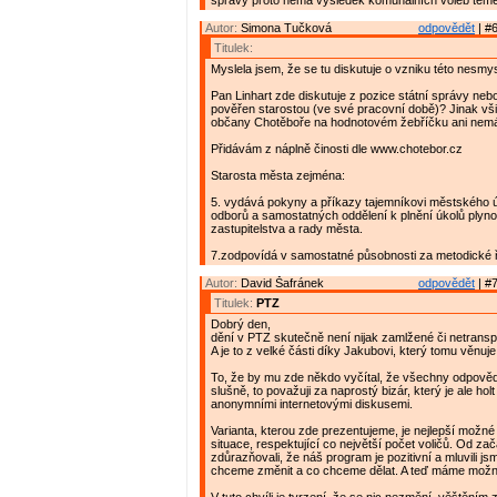
správy proto nemá výsledek komunálních voleb téměř
Autor:
Simona Tučková
odpovědět
| #6
Titulek:
Myslela jsem, že se tu diskutuje o vzniku této nesmy
Pan Linhart zde diskutuje z pozice státní správy neb
pověřen starostou (ve své pracovní době)? Jinak vši
občany Chotěboře na hodnotovém žebříčku ani nemá
Přidávám z náplně činosti dle www.chotebor.cz
Starosta města zejména:
5. vydává pokyny a příkazy tajemníkovi městského 
odborů a samostatných oddělení k plnění úkolů plyn
zastupitelstva a rady města.
7.zodpovídá v samostatné působnosti za metodické 
Autor:
David Šafránek
odpovědět
| #7
Titulek:
PTZ
Dobrý den,
dění v PTZ skutečně není nijak zamlžené či netrans
A je to z velké části díky Jakubovi, který tomu věnuje
To, že by mu zde někdo vyčítal, že všechny odpověd
slušně, to považuji za naprostý bizár, který je ale hol
anonymními internetovými diskusemi.
Varianta, kterou zde prezentujeme, je nejlepší možné
situace, respektující co největší počet voličů. Od za
zdůrazňovali, že náš program je pozitivní a mluvili js
chceme změnit a co chceme dělat. A teď máme možn