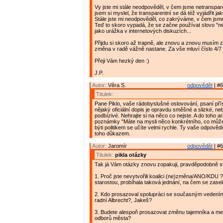
Vy jste mi stále neodpověděl, v čem jsme netranspar
jsem si myslel, že transparentní se dá též vyjádřit ja
Stále jste mi neodpověděl, co zakrýváme, v čem jsm
Teď to skoro vypadá, že se začne používat slovo "n
jako urážka v internetových diskuzích...
Přijdu si skoro až trapně, ale znovu a znovu musím 
změna v radě vážně nastane. Za vše mluví číslo 4/7 
Přeji Vám hezký den :)
J.P.
Autor:
Věra S.
odpovědět
| #6
Titulek:
Pane Piklo, vaše rádobyslušné oslovování, psaní př
nějaký oficiální dopis je opravdu směšné a slizké, neb
podbízivé. Nehrajte si na něco co nejste. A do toho a
poznámky "Máte na mysli něco konkrétního, co můžete
býti politikem se učíte velmi rychle. Ty vaše odpověd
toho důkazem.
Autor:
Jaromír
odpovědět
| #6
Titulek:
pikla otázky
Tak já Vám otázky znovu zopakuji, pravděpodobně ste
1. Proč jste nevytvořili koalici (ne)změna/ANO/KDU 
starostou, probíhala taková jednání, na čem se zase
2. Kdo prosazoval spolupráci se současným vedení
radní Albrecht?, Jakeš?
3. Budete alespoň prosazovat změnu tajemníka a me
odborů města?