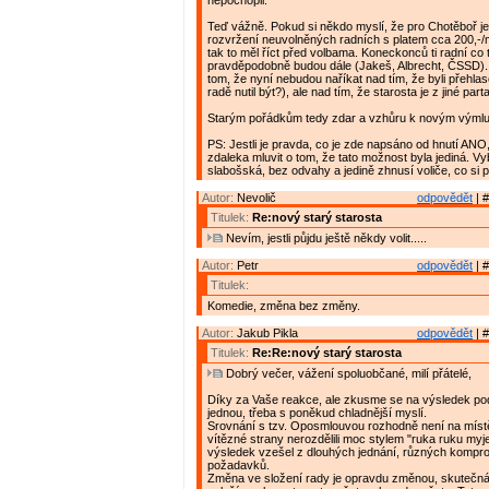
nepochopil.
Teď vážně. Pokud si někdo myslí, že pro Chotěboř 
rozvržení neuvolněných radních s platem cca 200,-/
tak to měl říct před volbama. Koneckonců ti radní co 
pravděpodobně budou dále (Jakeš, Albrecht, ČSSD)
tom, že nyní nebudou naříkat nad tím, že byli přehlas
radě nutil být?), ale nad tím, že starosta je z jiné parta
Starým pořádkům tedy zdar a vzhůru k novým výml
PS: Jestli je pravda, co je zde napsáno od hnutí ANO
zdaleka mluvit o tom, že tato možnost byla jediná. V
slabošská, bez odvahy a jedině zhnusí voliče, co si p
Autor:
Nevolič
odpovědět
| #
Titulek:
Re:nový starý starosta
Nevím, jestli půjdu ještě někdy volit.....
Autor:
Petr
odpovědět
| #
Titulek:
Komedie, změna bez změny.
Autor:
Jakub Pikla
odpovědět
| #
Titulek:
Re:Re:nový starý starosta
Dobrý večer, vážení spoluobčané, milí přátelé,
Díky za Vaše reakce, ale zkusme se na výsledek pod
jednou, třeba s poněkud chladnější myslí.
Srovnání s tzv. Oposmlouvou rozhodně není na místě
vítězné strany nerozdělili moc stylem "ruka ruku myj
výsledek vzešel z dlouhých jednání, různých kompro
požadavků.
Změna ve složení rady je opravdu změnou, skuteč