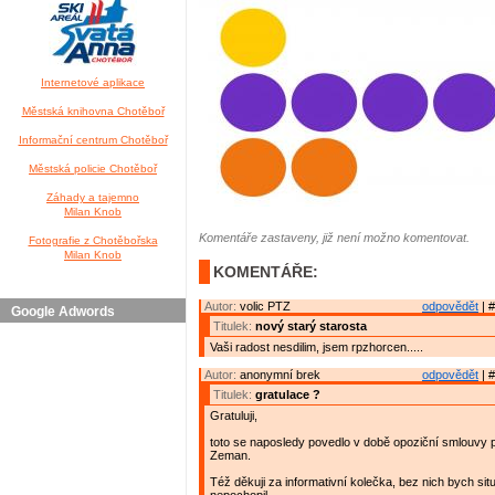
Internetové aplikace
Městská knihovna Chotěboř
Informační centrum Chotěboř
Městská policie Chotěboř
Záhady a tajemno
Milan Knob
Komentáře zastaveny, již není možno komentovat.
Fotografie z Chotěbořska
Milan Knob
KOMENTÁŘE:
Autor:
volic PTZ
odpovědět
| #
Google Adwords
Titulek:
nový starý starosta
Vaši radost nesdilim, jsem rpzhorcen.....
Autor:
anonymní brek
odpovědět
| #
Titulek:
gratulace ?
Gratuluji,
toto se naposledy povedlo v době opoziční smlouvy
Zeman.
Též děkuji za informativní kolečka, bez nich bych sit