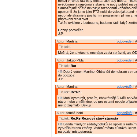
neleží v rukou starosty města, ale rady města. Toto s
uvědomme a najednou získáváme nový pohled na vě
Samozřejmě příště nevolit je rozhodnutí každého obč
upozornil, že jsme jako PTZ nešli do voleb jako anti-
něco, ale šli jsme s pozitivním programem plným změ
připraveni realizovat.
Takže uvidíme v budoucnu, budeme rádi, když změní
Hezký podvečer,
J.P.
Autor:
Martina
odpovědět
| #
Titulek:
Možná, že to všecho nechápu zcela správně, ale OD
Autor:
Jakub Pikla
odpovědět
| #
Titulek:
Re:
Dobrý večer, Martino. Občanští demokraté se roz
do opozice.
J.P.
Autor:
Martina
odpovědět
| #
Titulek:
Re:Re:
Mohl byste být, prosím, konkrétnější? Měli na věc
názor nebo chtěli něco, co pro ostatní nebylo přijate
mě to zajímalo. Děkuji.
Autor:
tomáš hebl
odpovědět
| #
Titulek:
Re:Re:Re:nový starý starosta
Banda mladých rádobypolitiků se spojila s radními
vytvořila stranu změny. Vedení města zůstává, krom
na pozici místostarosty.