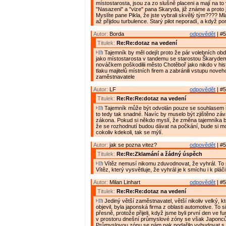
místostarosta, jsou za zo slušně placeni a mají na to
"Nasazeni" a "vize" pana Skaryda, již známe a proto j
Myslíte pane Pikla, že jste vybrali skvělý tým???? Mla
až přijdou turbulence. Starý pilot neporadí, a když po
Autor:
Borda
odpovědět
| #5
Titulek:
Re:Re:dotaz na vedení
Tajemník by měl odejít proto že pár volebních obd
jako místostarosta v tandemu se starostou Škaryde
nováčkem poškodilii město Chotěboř jako nikdo v histo
tlaku majitelů místních firem a zabránili vstupu nove
zaměstnavatele
Autor:
LF
odpovědět
| #5
Titulek:
Re:Re:Re:dotaz na vedení
Tajemník může být odvolán pouze se souhlasem ř
to tedy tak snadné. Navíc by muselo být zjištěno zá
zákona. Pokud si někdo myslí, že změna tajemníka 
že se rozhodnutí budou dávat na počkání, bude si mo
cokoliv kdekoli, tak se mýlí.
Autor:
jak se pozna vitez?
odpovědět
| #5
Titulek:
Re:Re:Zklamání a žádný úspěch
Vítěz nemusí nikomu zduvodnovat, že vyhrál. To
Vítěz, který vysvětluje, že vyhrál je k smíchu i k pláči
Autor:
Milan Linhart
odpovědět
| #5
Titulek:
Re:Re:Re:dotaz na vedení
Jediný větší zaměstnavatel, větší nikoliv velký, k
objevil, byla japonská firma z oblasti automotive. To s
přesně, protože přijeli, když jsme byli první den ve fu
v prostoru dnešní průmyslové zóny se však Japoncům
Průmyslovou zónu se nám pak podařilo vybudovat s