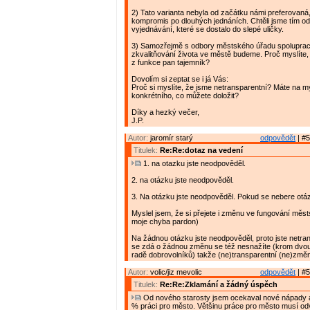
2) Tato varianta nebyla od začátku námi preferovaná,
kompromis po dlouhých jednáních. Chtěli jsme tím o
vyjednávání, které se dostalo do slepé uličky.
3) Samozřejmě s odbory městského úřadu spoluprac
zkvalitňování života ve městě budeme. Proč myslíte, 
z funkce pan tajemník?
Dovolím si zeptat se i já Vás:
Proč si myslíte, že jsme netransparentní? Máte na m
konkrétního, co můžete doložit?
Díky a hezký večer,
J.P.
Autor:
jaromír starý
odpovědět
| #5
Titulek:
Re:Re:dotaz na vedení
1. na otazku jste neodpověděl.
2. na otázku jste neodpověděl.
3. Na otázku jste neodpověděl. Pokud se nebere otá
Myslel jsem, že si přejete i změnu ve fungování měs
moje chyba pardon)
Na žádnou otázku jste neodpověděl, proto jste netran
se zdá o žádnou změnu se též nesnažíte (krom dvou
radě dobrovolníků) takže (ne)transparentní (ne)změ
Autor:
volic/jiz mevolic
odpovědět
| #5
Titulek:
Re:Re:Zklamání a žádný úspěch
Od nového starosty jsem ocekaval nové nápady a
% práci pro město. Většinu práce pro město musí od