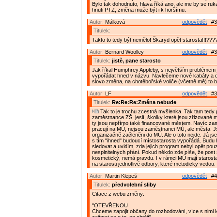
Bylo tak dohodnuto, hlava říká ano, ale me by se ruk
hnuti PTZ, změna muže být i k horšímu.
Autor:
Málková
odpovědět
| #3
Titulek:
Takto to tedy být nemělo! Škaryd opět starosta!!!???? 
Autor:
Bernard Woolley
odpovědět
| #3
Titulek:
jistě, pane starosto
Jak říkal Humphrey Appleby, s největším problémem 
vypořádat hned v názvu. Navlečeme nové kabáty a 
slovo změna, na chotěbořské voliče (včetně mě) to b
Autor:
LF
odpovědět
| #3
Titulek:
Re:Re:Re:Změna nebude
Tak to je trochu zcestná myšlenka. Tak tam tedy 
zaměstnance ZŠ, jeslí, školky které jsou zřizované
ty jsou nepřímo také financované městem. Navíc zam
pracují na MÚ, nejsou zaměstnanci MÚ, ale města. 
organizačně začleněni do MÚ. Ale o toto nejde. Já js
s tím "ihned" budoucí místostarosta vypořádá. Budu
sledovat a uvidím, zda jejich program nebyl opět po
nesplnitelných přání. Pokud někdo zde píše, že post s
kosmetický, nemá pravdu. I v rámci MÚ mají starost
na starosti jednotlivé odbory, které metodicky vedou.
Autor:
Martin Klepeš
odpovědět
| #4
Titulek:
předvolební sliby
Citace z webu změny:
"OTEVŘENOU
Chceme zapojit občany do rozhodování, více s nimi 