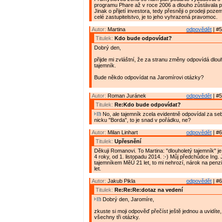
programu Phare až v roce 2006 a dlouho zůstávala 
Jinak o přijetí investora, tedy přesněji o prodeji poz
celé zastupitelstvo, je to jeho vyhrazená pravomoc.
Autor:
Martina
odpovědět
| #5
Titulek:
Kdo bude odpovídat?
Dobrý den,
přijde mi zvláštní, že za stranu změny odpovídá dlo
tajemník.
Bude někdo odpovídat na Jaromírovi otázky?
Autor:
Roman Juránek
odpovědět
| #5
Titulek:
Re:Kdo bude odpovídat?
No, ale tajemník zcela evidentně odpovídal za se
nicku "Borda", to je snad v pořádku, ne?
Autor:
Milan Linhart
odpovědět
| #6
Titulek:
Upřesnění
Děkuji Romanovi. To Martina: "dlouholetý tajemník" j
4 roky, od 1. listopadu 2014. :-) Můj předchůdce Ing. J
tajemníkem MěÚ 21 let, to mi nehrozí, nárok na penzi
let.
Autor:
Jakub Pikla
odpovědět
| #6
Titulek:
Re:Re:Re:dotaz na vedení
Dobrý den, Jaromíre,
zkuste si moji odpověď přečíst ještě jednou a uvidíte
všechny tři otázky.