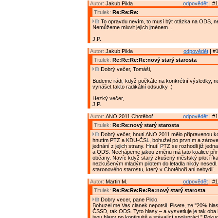
Autor:
Jakub Pikla
odpovědět
| #1
Titulek:
Re:Re:Re:
To opravdu nevím, to musí být otázka na ODS, n
Nemůžeme mluvit jejich jménem...
J.P.
Autor:
Jakub Pikla
odpovědět
| #1
Titulek:
Re:Re:Re:Re:nový starý starosta
Dobrý večer, Tomáši,
Budeme rádi, když počkáte na konkrétní výsledky, n
vynášet takto radikální odsudky :)
Hezký večer,
J.P.
Autor:
ANO 2011 Chotěboř
odpovědět
| #1
Titulek:
Re:Re:nový starý starosta
Dobrý večer, hnutí ANO 2011 mělo připravenou ko
hnutím PTZ a KDU-ČSL, bohužel po prvním a zárov
jednání z jejich strany. Hnutí PTZ se rozhodli již je
a ODS. Nechápeme jakou změnu má tato koalice přin
občany. Navíc když starý zkušený městský pilot říkal
nezkušeným mladým pilotem do letadla nikdy nesed
staronového starostu, který v Chotěboři ani nebydlí.
Autor:
Martin M.
odpovědět
| #1
Titulek:
Re:Re:Re:Re:Re:nový starý starosta
Dobry vecer, pane Piklo.
Bohuzel me Vas clanek nepotsil. Pisete, ze "20% hlas
ČSSD, tak ODS. Tyto hlasy – a vysvetluje je tak oba li
jsou hlasy po kontinuitě a stávající spolupráci." Po