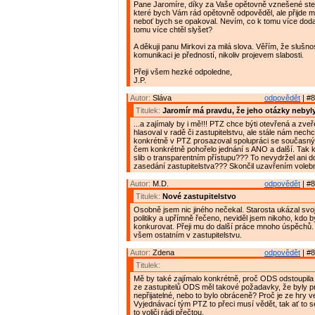
Pane Jaromíre, díky za Vaše opětovně vznešené stej
které bych Vám rád opětovně odpověděl, ale přijde m
neboť bych se opakoval. Nevím, co k tomu více doda
tomu více chtěl slyšet?
A děkuji panu Mirkovi za milá slova. Věřím, že slušnos
komunikaci je předností, nikoliv projevem slabosti.
Přeji všem hezké odpoledne,
J.P.
Autor:
Sláva
odpovědět
| #8
Titulek:
Jaromír má pravdu, že jeho otázky neby
...a zajímaly by i mě!!! PTZ chce býti otevřená a zveř
hlasoval v radě či zastupitelstvu, ale stále nám nech
konkrétně v PTZ prosazoval spolupráci se současn
čem konkrétně pohořelo jednání s ANO a další. Tak 
slib o transparentním přístupu??? To nevydržel ani d
zasedání zastupitelstva??? Skončil uzavřením voleb
Autor:
M.D.
odpovědět
| #8
Titulek:
Nové zastupitelstvo
Osobně jsem nic jiného nečekal. Starosta ukázal svo
politiky a upřímně řečeno, neviděl jsem nikoho, kdo 
konkurovat. Přeji mu do další práce mnoho úspěchů. 
všem ostatním v zastupitelstvu.
Autor:
Zdena
odpovědět
| #8
Titulek:
Mě by také zajímalo konkrétně, proč ODS odstoupila 
ze zastupitelů ODS měl takové požadavky, že byly pr
nepřijatelné, nebo to bylo obráceně? Proč je ze hry 
Vyjednávací tým PTZ to přeci musí vědět, tak ať to se
to voliči rádi přečtou.