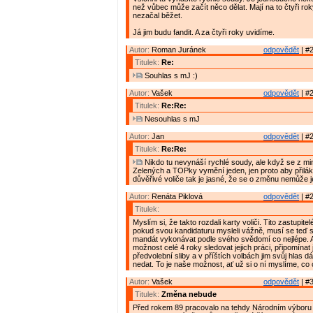
než vůbec může začít něco dělat. Mají na to čtyři rok
nezačal běžet.
Já jim budu fandit. A za čtyři roky uvidíme.
Autor:
Roman Juránek
odpovědět
| #2
Titulek:
Re:
Souhlas s mJ :)
Autor:
Vašek
odpovědět
| #2
Titulek:
Re:Re:
Nesouhlas s mJ
Autor:
Jan
odpovědět
| #2
Titulek:
Re:Re:
Nikdo tu nevynáší rychlé soudy, ale když se z min
Zelených a TOPky vymění jeden, jen proto aby přilák
důvěřivé voliče tak je jasné, že se o změnu nemůže je
Autor:
Renáta Piklová
odpovědět
| #2
Titulek:
Myslím si, že takto rozdali karty voliči. Tito zastupitel
pokud svou kandidaturu mysleli vážně, musí se teď s
mandát vykonávat podle svého svědomí co nejlépe. A
možnost celé 4 roky sledovat jejich práci, připomínat j
předvolební sliby a v příštích volbách jim svůj hlas 
nedat. To je naše možnost, ať už si o ní myslíme, c
Autor:
Vašek
odpovědět
| #3
Titulek:
Změna nebude
Před rokem 89 pracovalo na tehdy Národním výboru