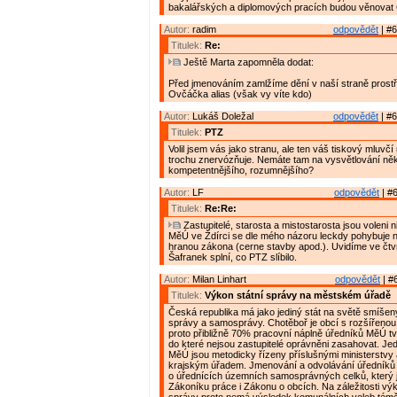
bakalářských a diplomových pracích budou věnovat 
Autor:
radim
odpovědět
| #6
Titulek:
Re:
Ještě Marta zapomněla dodat:
Před jmenováním zamlžíme dění v naší straně prostř
Ovčáčka alias (však vy víte kdo)
Autor:
Lukáš Doležal
odpovědět
| #6
Titulek:
PTZ
Volil jsem vás jako stranu, ale ten váš tiskový mluv
trochu znervózňuje. Nemáte tam na vysvětlování ně
kompetentnějšího, rozumnějšího?
Autor:
LF
odpovědět
| #6
Titulek:
Re:Re:
Zastupitelé, starosta a mistostarosta jsou voleni n
MěÚ ve Ždírci se dle mého názoru leckdy pohybuje 
hranou zákona (cerne stavby apod.). Uvidíme ve čtv
Šafranek splní, co PTZ slíbilo.
Autor:
Milan Linhart
odpovědět
| #
Titulek:
Výkon státní správy na městském úřadě
Česká republika má jako jediný stát na světě smíšen
správy a samosprávy. Chotěboř je obcí s rozšířenou
proto přibližně 70% pracovní náplně úředníků MěÚ tvo
do které nejsou zastupitelé oprávněni zasahovat. Jed
MěÚ jsou metodicky řízeny příslušnými ministerstvy
krajským úřadem. Jmenování a odvolávání úředníků
o úřednících územních samosprávných celků, který 
Zákoníku práce i Zákonu o obcích. Na záležitosti výk