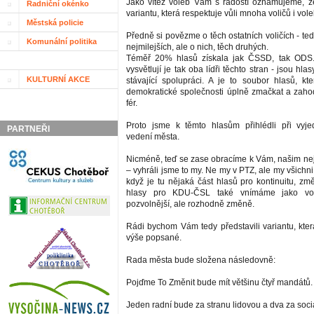
Jako vítěz voleb Vám s radostí oznamujeme, ž
Radniční okénko
variantu, která respektuje vůli mnoha voličů i vole
Městská policie
Předně si povězme o těch ostatních voličích - te
Komunální politika
nejmilejších, ale o nich, těch druhých.
Téměř 20% hlasů získala jak ČSSD, tak ODS.
vysvětlují je tak oba lídři těchto stran - jsou hla
KULTURNÍ AKCE
stávající spolupráci. A je to soubor hlasů, 
demokratické společnosti úplně zmačkat a zahod
fér.
Proto jsme k těmto hlasům přihlédli při vyj
PARTNEŘI
vedení města.
Nicméně, teď se zase obracíme k Vám, našim ne
– vyhráli jsme to my. Ne my v PTZ, ale my všichni 
když je tu nějaká část hlasů pro kontinuitu, změ
hlasy pro KDU-ČSL také vnímáme jako vo
pozvolnější, ale rozhodně změně.
Rádi bychom Vám tedy představili variantu, kter
výše popsané.
Rada města bude složena následovně:
Pojďme To Změnit bude mít většinu čtyř mandátů.
Jeden radní bude za stranu lidovou a dva za soci