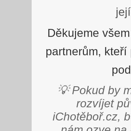
jej
Děkujeme všem 
partnerům, kteří
pod
💡 Pokud by m
rozvíjet p
iChotěboř.cz, 
nám ozve na