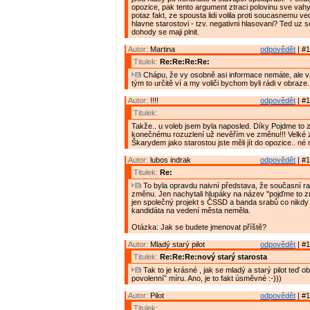
opozice, pak tento argument ztraci polovinu sve vahy.
potaz fakt, ze spousta lidi volila proti soucasnemu ve
hlavne starostovi - tzv. negativni hlasovani? Ted uz s
dohody se maji plnit.
Autor:
Martina
odpovědět
| #1
Titulek:
Re:Re:Re:Re:
Chápu, že vy osobně asi informace nemáte, ale 
tým to určitě ví a my voliči bychom byli rádi v obraze.
Autor:
!!!!
odpovědět
| #1
Titulek:
Takže.. u voleb jsem byla naposled. Díky Pojdme to 
konečnému rozuzlení už nevěřím ve změnu!!! Velké 
Škarydem jako starostou jste měli jít do opozice.. né
Autor:
lubos indrak
odpovědět
| #1
Titulek:
Re:
To byla opravdu naivní představa, že současní ra
změnu. Jen nachytali hlupáky na název "pojďme to z
jen společný projekt s ČSSD a banda srabů co nikd
kandidáta na vedení města neměla.
Otázka: Jak se budete jmenovat příště?
Autor:
Mladý starý pilot
odpovědět
| #1
Titulek:
Re:Re:Re:nový starý starosta
Tak to je krásné , jak se mladý a starý pilot teď o
povolenníˇ míru. Ano, je to fakt úsměvné :-)))
Autor:
Pilot
odpovědět
| #1
Titulek: