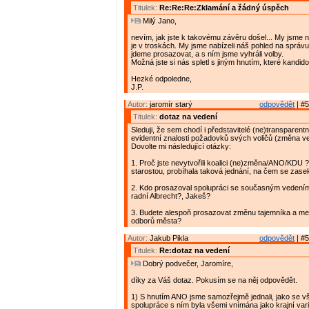
Titulek:
Re:Re:Re:Zklamání a žádný úspěch
Milý Jano,
nevím, jak jste k takovému závěru došel... My jsme ne
je v troskách. My jsme nabízeli náš pohled na správu
jdeme prosazovat, a s ním jsme vyhráli volby.
Možná jste si nás spletl s jiným hnutím, které kandido
Hezké odpoledne,
J.P.
Autor:
jaromír starý
odpovědět
| #5
Titulek:
dotaz na vedení
Sleduji, že sem chodí i představitelé (ne)transparent
evidentní znalosti požadovků svých voličů (změna v
Dovolte mi následující otázky:
1. Proč jste nevytvořili koalici (ne)změna/ANO/KDU 
starostou, probíhala taková jednání, na čem se zase
2. Kdo prosazoval spolupráci se současným vedení
radní Albrecht?, Jakeš?
3. Budete alespoň prosazovat změnu tajemníka a me
odborů města?
Autor:
Jakub Pikla
odpovědět
| #5
Titulek:
Re:dotaz na vedení
Dobrý podvečer, Jaromíre,
díky za Váš dotaz. Pokusím se na něj odpovědět.
1) S hnutím ANO jsme samozřejmě jednali, jako se vš
spolupráce s ním byla všemi vnímána jako krajní vari