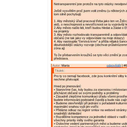
Netransparentní jste protože na tyto otázky neodpov
Ještě vysvětlím proč jsem volil změnu (u některých z
tom silně pochybuji)
1. Aby městský úřad pracoval třeba jako ten ve Ždírc
atd), o neschopnosti a nevstřícnosti se tu vyprávějí 
2.Aby město našlo lidi, kteří budou hledat a žádat o E
na projekty
3. Aby město rozhodovalo transparentně a odpovídal
občanů (ne tak jako vy odpovídate na moje dotazy)
4. Aby nastoupila "čerstvá krev" a přišla nějaká šance 
dlouhodobější otázky rozvoje (obchvat-průtah/územ
zóna aj)
To že přebarvením kroužků se tyto věci změní je zc
představa.
Autor:
Marta
odpovědět
| #6
Titulek:
Pro ty co nemají facebook, zde jsou konkrétní sliby k
nechme překvapit:
Hned po jmenování:
• Stanovíme čas, kdy budou za starostou i místostar
přicházet občané se svými podněty a problémy
• Zásadně zlepšíme komunikaci úřadu všemi prostřed
budete informováni podstatně častěji a bude nás zaj
• Budeme otevřenější při jednání s pořadateli kulturní
maximální snahou vyjít jim vstříc
• Přidáme odkaz na registr smluv na webové stránky 
snadnější dohledání
• Rozdělíme kompetence za jednotlivé oblasti v radě
všechny priority měly svého garanta
• Oslovíme vedení partnerských měst a budeme usil