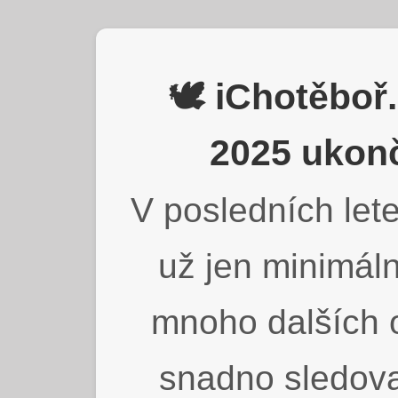
🕊️ iChotěbo
2025 ukonč
V posledních lete
už jen minimáln
mnoho dalších o
snadno sledova