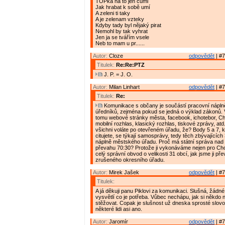
TOPka na to jen cumi
Jak hrabat k sobě umí
A zeleni ti taky
A je zelenam vzteky
Kdyby tady byl nějaký pirat
Nemohl by tak vyhrat
Jen ja se tvářím vsele
Neb to mam u pr......
Autor:
Cloze
odpovědět
| #7
Titulek:
Re:Re:PTZ
J. P. = J. O.
Autor:
Milan Linhart
odpovědět
| #7
Titulek:
Re:
Komunikace s občany je součástí pracovní nápln
úředníků, zejména pokud se jedná o výklad zákonů.
tomu webové stránky města, facebook, ichotebor, C
mobilní rozhlas, klasický rozhlas, tiskové zprávy, at
všichni voláte po otevřeném úřadu, že? Body 5 a 7, 
citujete, se týkají samosprávy, tedy těch zbývajícíc
náplně městského úřadu. Proč má státní správa na
převahu 70:30? Protože ji vykonáváme nejen pro Cho
celý správní obvod o velikosti 31 obcí, jak jsme ji pře
zrušeného okresního úřadu.
Autor:
Mirek Jašek
odpovědět
| #7
Titulek:
A já děkuji panu Piklovi za komunikaci. Slušná, žádné
vysvětlí co je potřeba. Vůbec nechápu, jak si někdo 
stěžovat. Copak je slušnost už dneska sprosté slov
některé lidi asi ano.
Autor:
Jaromír
odpovědět
| #7