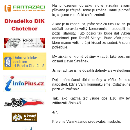
Na přiloženém obrázku vidíte vizuální ztvár
převaha je zřejmá. Tohle je změna. Tohle je prost
to, co jsme ve městě chtěli změnit.
A kde je ta kontinuita, ptáte se? Za tuto luxusní 
udělali opravdu velký kompromis – ustoupili 
pozici starosty. Tuto pozici tak bude dál vykon
demokracii pan Tomáš Škaryd. Bude však praco
které máme většinu čtyř křesel ze sedmi. A souh
potřebuje.
My získáme, kromě většiny v radě, také post mís
obsadí David Šafránek.
Jsme rádi, že jsme dosáhli dohody a s výsledkem
Dejte nám šanci dělat změny a věřte, že tot
naposled, kdy s Vámi komunikujeme. Ostatně, nen
pozitivní změna?
Tak, jako Kazma teď všude cpe 1/10, my b
zdůraznili číslo 4/7
4/7.
Přejeme Vám krásnou předsváteční sobotu.