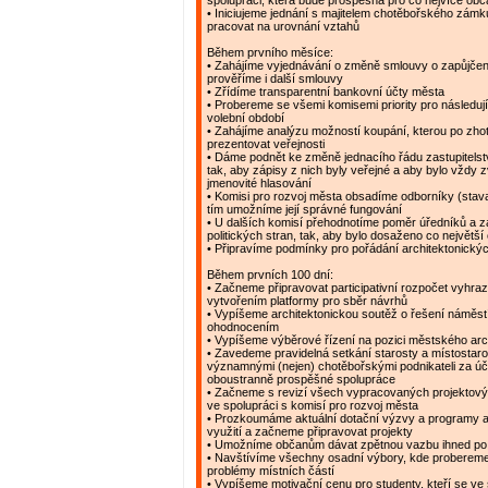
spolupráci, která bude prospěšná pro co nejvíce ob
• Iniciujeme jednání s majitelem chotěbořského zám
pracovat na urovnání vztahů
Během prvního měsíce:
• Zahájíme vyjednávání o změně smlouvy o zapůjčen
prověříme i další smlouvy
• Zřídíme transparentní bankovní účty města
• Probereme se všemi komisemi priority pro následujíc
volební období
• Zahájíme analýzu možností koupání, kterou po zh
prezentovat veřejnosti
• Dáme podnět ke změně jednacího řádu zastupitelstv
tak, aby zápisy z nich byly veřejné a aby bylo vždy 
jmenovité hlasování
• Komisi pro rozvoj města obsadíme odborníky (stavař
tím umožníme její správné fungování
• U dalších komisí přehodnotíme poměr úředníků a 
politických stran, tak, aby bylo dosaženo co největší
• Připravíme podmínky pro pořádání architektonický
Během prvních 100 dní:
• Začneme připravovat participativní rozpočet vyhr
vytvořením platformy pro sběr návrhů
• Vypíšeme architektonickou soutěž o řešení náměstí
ohodnocením
• Vypíšeme výběrové řízení na pozici městského arc
• Zavedeme pravidelná setkání starosty a místostaro
významnými (nejen) chotěbořskými podnikateli za ú
oboustranně prospěšné spolupráce
• Začneme s revizí všech vypracovaných projektov
ve spolupráci s komisí pro rozvoj města
• Prozkoumáme aktuální dotační výzvy a programy a
využití a začneme připravovat projekty
• Umožníme občanům dávat zpětnou vazbu ihned po
• Navštívíme všechny osadní výbory, kde probereme 
problémy místních částí
• Vypíšeme motivační cenu pro studenty, kteří se ve