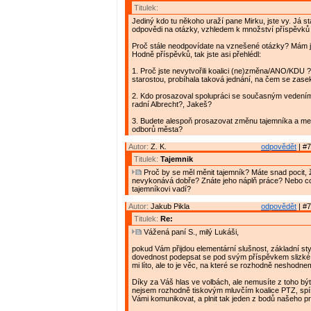
Titulek:
Jediný kdo tu někoho uraží pane Mirku, jste vy. Já s
odpovědi na otázky, vzhledem k množství příspěvků 
Proč stále neodpovídate na vznešené otázky? Mám 
Hodně příspěvků, tak jste asi přehlédl:
1. Proč jste nevytvořili koalici (ne)změna/ANO/KDU 
starostou, probíhala taková jednání, na čem se zase
2. Kdo prosazoval spolupráci se současným vedení
radní Albrecht?, Jakeš?
3. Budete alespoň prosazovat změnu tajemníka a me
odborů města?
Autor:
Z. K.
odpovědět
| #7
Titulek:
Tajemnik
Proč by se měl měnit tajemník? Máte snad pocit, ž
nevykonává dobře? Znáte jeho náplň práce? Nebo c
tajemníkovi vadí?
Autor:
Jakub Pikla
odpovědět
| #7
Titulek:
Re:
Vážená paní S., milý Lukáši,
pokud Vám přijdou elementární slušnost, základní styl
dovednost podepsat se pod svým příspěvkem slizké
mi líto, ale to je věc, na které se rozhodně neshodne
Díky za Váš hlas ve volbách, ale nemusíte z toho být
nejsem rozhodně tiskovým mluvčím koalice PTZ, sp
Vámi komunikovat, a plnit tak jeden z bodů našeho p