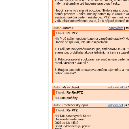
V tuto chvíli je tvrzení, že se nic nezmění, věštěním 
. My na té změně teď budeme pracovat 4 roky.
Hovoří se tu i o variantě opozice. Nikdo z nás s opoz
neměl problém. Jenže, kdo by potom byl v koalici? U
sestavit funkční vedení města bez PTZ není možné a
vítěz přijali odpovědnost za to, že k nějaké dohodě do
Autor:
Jaromír
odpovědět
| #7
Titulek:
Re:PTZ
Proč stále neodpovídate na vznešené otázky? M
Hodně příspěvků, tak jste asi přehlédl:
1. Proč jste nevytvořili koalici (ne)změna/ANO/KDU 
starostou, probíhala taková jednání, na čem se zase
2. Kdo prosazoval spolupráci se současným vedení
radní Albrecht?, Jakeš?
3. Budete alespoň prosazovat změnu tajemníka a me
odborů města?
Autor:
Mirek Jašek
odpovědět
| #7
Titulek:
Re:Re:PTZ
Jste směšný.
Autor:
Chotěborský opus
odpovědět
| #7
Titulek:
Re:PTZ
Tak zase vyhrál Skard
Do koryta tvrdě zaryt
Drží se jak klíště
Snad vykopnem jej příště