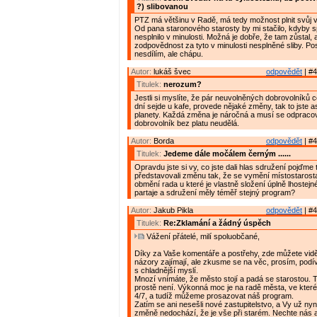
?) slibovanou
PTZ má většinu v Radě, má tedy možnost plnit svůj 
Od pana staronového starosty by mi stačilo, kdyby sp
nesplnilo v minulosti. Možná je dobře, že tam zůstal, 
zodpovědnost za tyto v minulosti nesplněné sliby. P
nesdílím, ale chápu.
Autor:
lukáš švec
odpovědět
| #4
Titulek:
nerozum?
Jestli si myslíte, že pár neuvolněných dobrovolníků 
dní sejde u kafe, provede nějaké změny, tak to jste as
planety. Každá změna je náročná a musí se odpracov
dobrovolník bez platu neudělá.
Autor:
Borda
odpovědět
| #4
Titulek:
Jedeme dále močálem černým ......
Opravdu jste si vy, co jste dali hlas sdružení pojďme 
představovali změnu tak, že se vymění místostarost
obmění rada u které je vlastně složení úplně lhostej
partaje a sdružení měly téměř stejný program?
Autor:
Jakub Pikla
odpovědět
| #4
Titulek:
Re:Zklamání a žádný úspěch
Vážení přátelé, milí spoluobčané,
Díky za Vaše komentáře a postřehy, zde můžete vidě
názory zajímají, ale zkusme se na věc, prosím, podív
s chladnější myslí.
Mnozí vnímáte, že město stojí a padá se starostou. 
prostě není. Výkonná moc je na radě města, ve kter
4/7, a tudíž můžeme prosazovat náš program.
Zatím se ani nesešli nové zastupitelstvo, a Vy už nyní
změně nedochází, že je vše při starém. Nechte nás 