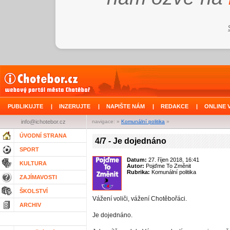
PUBLIKUJTE
|
INZERUJTE
|
NAPIŠTE NÁM
|
REDAKCE
|
ONLINE 
info@ichotebor.cz
navigace: »
Komunální politika
»
ÚVODNÍ STRANA
4/7 - Je dojednáno
SPORT
Datum:
27. říjen 2018, 16:41
KULTURA
Autor:
Pojďme To Změnit
Rubrika:
Komunální politika
ZAJÍMAVOSTI
ŠKOLSTVÍ
Vážení voliči, vážení Chotěbořáci.
ARCHIV
Je dojednáno.