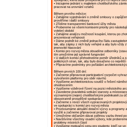
spolupráci, která bude prospěšná pro co nejvíce ob
• Iniciujeme jednání s majitelem chotěbořského zám
pracovat na urovnání vztahů
Během prvního měsíce:
• Zahájíme vyjednávání o změně smlouvy o zapůjčen
prověříme i další smlouvy
• Zřídíme transparentní bankovní účty města
• Probereme se všemi komisemi priority pro následujíc
volební období
• Zahájíme analýzu možností koupání, kterou po zh
prezentovat veřejnosti
• Dáme podnět ke změně jednacího řádu zastupitelstv
tak, aby zápisy z nich byly veřejné a aby bylo vždy 
jmenovité hlasování
• Komisi pro rozvoj města obsadíme odborníky (stavař
tím umožníme její správné fungování
• U dalších komisí přehodnotíme poměr úředníků a 
politických stran, tak, aby bylo dosaženo co největší
• Připravíme podmínky pro pořádání architektonický
Během prvních 100 dní:
• Začneme připravovat participativní rozpočet vyhr
vytvořením platformy pro sběr návrhů
• Vypíšeme architektonickou soutěž o řešení náměstí
ohodnocením
• Vypíšeme výběrové řízení na pozici městského arc
• Zavedeme pravidelná setkání starosty a místostaro
významnými (nejen) chotěbořskými podnikateli za ú
oboustranně prospěšné spolupráce
• Začneme s revizí všech vypracovaných projektov
ve spolupráci s komisí pro rozvoj města
• Prozkoumáme aktuální dotační výzvy a programy a
využití a začneme připravovat projekty
• Umožníme občanům dávat zpětnou vazbu ihned po
• Navštívíme všechny osadní výbory, kde probereme 
problémy místních částí
• Vypíšeme motivační cenu pro studenty, kteří se ve