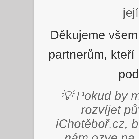
jej
Děkujeme všem 
partnerům, kteří
pod
💡 Pokud by m
rozvíjet p
iChotěboř.cz, 
nám ozve na