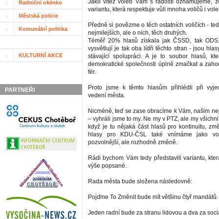
Jako vítěz voleb Vám s radostí oznamujeme, ž
Radniční okénko
variantu, která respektuje vůli mnoha voličů i vole
Městská policie
Předně si povězme o těch ostatních voličích - te
Komunální politika
nejmilejších, ale o nich, těch druhých.
Téměř 20% hlasů získala jak ČSSD, tak ODS.
vysvětlují je tak oba lídři těchto stran - jsou hla
KULTURNÍ AKCE
stávající spolupráci. A je to soubor hlasů, 
demokratické společnosti úplně zmačkat a zahod
fér.
Proto jsme k těmto hlasům přihlédli při vyj
PARTNEŘI
vedení města.
Nicméně, teď se zase obracíme k Vám, našim ne
– vyhráli jsme to my. Ne my v PTZ, ale my všichni 
když je tu nějaká část hlasů pro kontinuitu, změ
hlasy pro KDU-ČSL také vnímáme jako vo
pozvolnější, ale rozhodně změně.
Rádi bychom Vám tedy představili variantu, kter
výše popsané.
Rada města bude složena následovně:
Pojďme To Změnit bude mít většinu čtyř mandátů.
Jeden radní bude za stranu lidovou a dva za soci