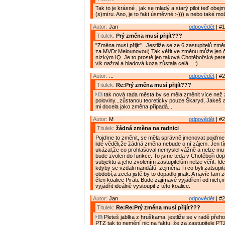
Tak to je krásné , jak se mladý a starý pilot teď obe
(s)míru. Ano, je to fakt úsměvné :-))) a nebo také mož
Autor:
Jan
odpovědět
| #1
Titulek:
Prý změna musí přijít???
"Změna musí přijít"...Jestliže se ze 6 zastupitelů zm
za MVDr.Melounovou) Tak věřit ve změnu může jen č
nízkým IQ. Je to prostě jen taková Chotěbořská pere
vlk nažral a hladová koza zůstala celá... :)
Autor:
...
odpovědět
| #2
Titulek:
Re:Prý změna musí přijít???
tak nová rada města by se měla změnit více než 
poloviny...zůstanou teoreticky pouze Škaryd, Jakeš a
mi docela jako změna připadá...
Autor:
M
odpovědět
| #2
Titulek:
žádná změna na radnici
Pojďme to změnit, se měla správně jmenovat pojďme 
lidé věděli,že žádná změna nebude o ní zájem. Jen tímt
ukázal,že co prohlašoval nemyslel vážně a nelze mu v
bude zvolen do funkce. To jsme teda v Chotěboři dop
subjektu a jeho zvolením zastupitelům nelze věřit. Ide
kdyby se vzdali mandátů, zejména Ti co byli zatsupi
období,a zcela jistě by to dopadlo jinak. A navíc tam z
člen koalice Piráti. Bude zajímavé vyjádření od nich,
vyjádřit ideálně vystoupit z této koalice.
Autor:
Jan
odpovědět
| #2
Titulek:
Re:Re:Prý změna musí přijít???
Pleteš jablka z hruškama, jestliže se v radě přeho
PTZ tak to nemění nic na faktu, že za zastupitele P