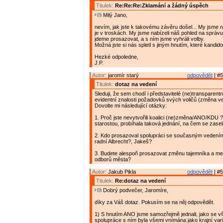
Titulek:
Re:Re:Re:Zklamání a žádný úspěch
Milý Jano,
nevím, jak jste k takovému závěru došel... My jsme ne
je v troskách. My jsme nabízeli náš pohled na správu
jdeme prosazovat, a s ním jsme vyhráli volby.
Možná jste si nás spletl s jiným hnutím, které kandido
Hezké odpoledne,
J.P.
Autor:
jaromír starý
odpovědět
| #5
Titulek:
dotaz na vedení
Sleduji, že sem chodí i představitelé (ne)transparent
evidentní znalosti požadovků svých voličů (změna v
Dovolte mi následující otázky:
1. Proč jste nevytvořili koalici (ne)změna/ANO/KDU 
starostou, probíhala taková jednání, na čem se zase
2. Kdo prosazoval spolupráci se současným vedení
radní Albrecht?, Jakeš?
3. Budete alespoň prosazovat změnu tajemníka a me
odborů města?
Autor:
Jakub Pikla
odpovědět
| #5
Titulek:
Re:dotaz na vedení
Dobrý podvečer, Jaromíre,
díky za Váš dotaz. Pokusím se na něj odpovědět.
1) S hnutím ANO jsme samozřejmě jednali, jako se vš
spolupráce s ním byla všemi vnímána jako krajní vari