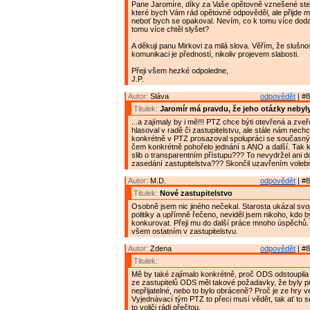
Pane Jaromíre, díky za Vaše opětovně vznešené stej
které bych Vám rád opětovně odpověděl, ale přijde m
neboť bych se opakoval. Nevím, co k tomu více doda
tomu více chtěl slyšet?
A děkuji panu Mirkovi za milá slova. Věřím, že slušnos
komunikaci je předností, nikoliv projevem slabosti.
Přeji všem hezké odpoledne,
J.P.
Autor:
Sláva
odpovědět
| #8
Titulek:
Jaromír má pravdu, že jeho otázky neby
...a zajímaly by i mě!!! PTZ chce býti otevřená a zveř
hlasoval v radě či zastupitelstvu, ale stále nám nech
konkrétně v PTZ prosazoval spolupráci se současn
čem konkrétně pohořelo jednání s ANO a další. Tak 
slib o transparentním přístupu??? To nevydržel ani d
zasedání zastupitelstva??? Skončil uzavřením voleb
Autor:
M.D.
odpovědět
| #8
Titulek:
Nové zastupitelstvo
Osobně jsem nic jiného nečekal. Starosta ukázal svo
politiky a upřímně řečeno, neviděl jsem nikoho, kdo 
konkurovat. Přeji mu do další práce mnoho úspěchů. 
všem ostatním v zastupitelstvu.
Autor:
Zdena
odpovědět
| #8
Titulek:
Mě by také zajímalo konkrétně, proč ODS odstoupila 
ze zastupitelů ODS měl takové požadavky, že byly pr
nepřijatelné, nebo to bylo obráceně? Proč je ze hry 
Vyjednávací tým PTZ to přeci musí vědět, tak ať to se
to voliči rádi přečtou.