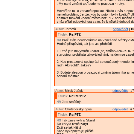
V tuto chvíli je tvrzení, že se nic nezmění, věštěním 
. My na té změně teď budeme pracovat 4 roky.
Hovoří se tu i o variantě opozice. Nikdo z nás s opoz
neměl problém. Jenže, kdo by potom byl v koalici? U
sestavit funkční vedení města bez PTZ není možné a
vítěz přijali odpovědnost za to, že k nějaké dohodě do
Autor:
Jaromír
odpovědět
| #7
Titulek:
Re:PTZ
Proč stále neodpovídate na vznešené otázky? M
Hodně příspěvků, tak jste asi přehlédl:
1. Proč jste nevytvořili koalici (ne)změna/ANO/KDU 
starostou, probíhala taková jednání, na čem se zase
2. Kdo prosazoval spolupráci se současným vedení
radní Albrecht?, Jakeš?
3. Budete alespoň prosazovat změnu tajemníka a me
odborů města?
Autor:
Mirek Jašek
odpovědět
| #7
Titulek:
Re:Re:PTZ
Jste směšný.
Autor:
Chotěborský opus
odpovědět
| #7
Titulek:
Re:PTZ
Tak zase vyhrál Skard
Do koryta tvrdě zaryt
Drží se jak klíště
Snad vykopnem jej příště