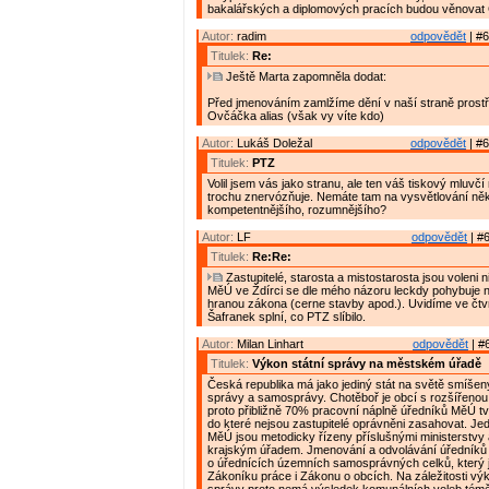
bakalářských a diplomových pracích budou věnovat 
Autor:
radim
odpovědět
| #6
Titulek:
Re:
Ještě Marta zapomněla dodat:
Před jmenováním zamlžíme dění v naší straně prostř
Ovčáčka alias (však vy víte kdo)
Autor:
Lukáš Doležal
odpovědět
| #6
Titulek:
PTZ
Volil jsem vás jako stranu, ale ten váš tiskový mluv
trochu znervózňuje. Nemáte tam na vysvětlování ně
kompetentnějšího, rozumnějšího?
Autor:
LF
odpovědět
| #6
Titulek:
Re:Re:
Zastupitelé, starosta a mistostarosta jsou voleni n
MěÚ ve Ždírci se dle mého názoru leckdy pohybuje 
hranou zákona (cerne stavby apod.). Uvidíme ve čtv
Šafranek splní, co PTZ slíbilo.
Autor:
Milan Linhart
odpovědět
| #
Titulek:
Výkon státní správy na městském úřadě
Česká republika má jako jediný stát na světě smíšen
správy a samosprávy. Chotěboř je obcí s rozšířenou
proto přibližně 70% pracovní náplně úředníků MěÚ tvo
do které nejsou zastupitelé oprávněni zasahovat. Jed
MěÚ jsou metodicky řízeny příslušnými ministerstvy
krajským úřadem. Jmenování a odvolávání úředníků
o úřednících územních samosprávných celků, který 
Zákoníku práce i Zákonu o obcích. Na záležitosti výk