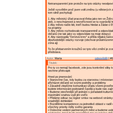
Netransparentní jste protože na tyto otázky neodpov
Ještě vysvětlím proč jsem volil změnu (u některých z
tom silně pochybuji)
1. Aby městský úřad pracoval třeba jako ten ve Ždírc
atd), o neschopnosti a nevstřícnosti se tu vyprávějí 
2.Aby město našlo lidi, kteří budou hledat a žádat o E
na projekty
3. Aby město rozhodovalo transparentně a odpovídal
občanů (ne tak jako vy odpovídate na moje dotazy)
4. Aby nastoupila "čerstvá krev" a přišla nějaká šance 
dlouhodobější otázky rozvoje (obchvat-průtah/územ
zóna aj)
To že přebarvením kroužků se tyto věci změní je zc
představa.
Autor:
Marta
odpovědět
| #6
Titulek:
Pro ty co nemají facebook, zde jsou konkrétní sliby k
nechme překvapit:
Hned po jmenování:
• Stanovíme čas, kdy budou za starostou i místostar
přicházet občané se svými podněty a problémy
• Zásadně zlepšíme komunikaci úřadu všemi prostřed
budete informováni podstatně častěji a bude nás zaj
• Budeme otevřenější při jednání s pořadateli kulturní
maximální snahou vyjít jim vstříc
• Přidáme odkaz na registr smluv na webové stránky 
snadnější dohledání
• Rozdělíme kompetence za jednotlivé oblasti v radě
všechny priority měly svého garanta
• Oslovíme vedení partnerských měst a budeme usil