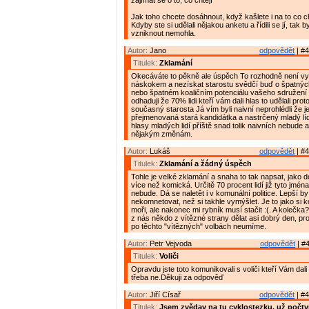
zajímat se o to, co chtějí"
Jak toho chcete dosáhnout, když kašlete i na to co cht
Kdyby ste si udělali nějakou anketu a řídili se jí, tak b
vzniknout nemohla.
Autor:
Jano
odpovědět
| #4
Titulek:
Zklamání
Okecáváte to pěkně ale úspěch To rozhodně není vy
náskokem a nezískat starostu svědčí buď o špatnýc
nebo špatném koaličním potenciálu vašeho sdružení a
odhaduji že 70% lidi kteří vám dali hlas to udělali pro
současný starosta Já vím byli naivní neprohlédli že j
přejmenovaná stará kandidátka a nastrčený mladý líd
hlasy mladých lidí příště snad tolik naivních nebude 
nějakým změnám.
Autor:
Lukáš
odpovědět
| #4
Titulek:
Zklamání a žádný úspěch
Tohle je velké zklamání a snaha to tak napsat, jako do
více než komická. Určitě 70 procent lidí již tyto jména
nebude. Dá se naletět i v komunální politice. Lepší by
nekomnetovat, než si takhle vymýšlet. Je to jako si 
moři, ale nakonec mi rybník musí stačit :(. A kolečka
z nás někdo z vítězné strany dělat asi dobrý den, prot
po těchto "vítězných" volbách neumíme.
Autor:
Petr Vejvoda
odpovědět
| #4
Titulek:
Voliči
Opravdu jste toto komunikovali s voliči kteří Vám da
třeba ne.Děkuji za odpověď
Autor:
Jiří Císař
odpovědět
| #4
Titulek:
Jsem zvědav na tu cyklostezku, už počtv