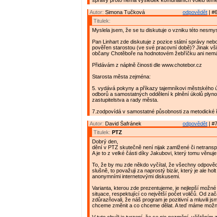
správy proto nemá výsledek komunálních voleb téměř
Autor:
Simona Tučková
odpovědět
| #6
Titulek:
Myslela jsem, že se tu diskutuje o vzniku této nesmy
Pan Linhart zde diskutuje z pozice státní správy neb
pověřen starostou (ve své pracovní době)? Jinak vši
občany Chotěboře na hodnotovém žebříčku ani nemá
Přidávám z náplně činosti dle www.chotebor.cz
Starosta města zejména:
5. vydává pokyny a příkazy tajemníkovi městského 
odborů a samostatných oddělení k plnění úkolů plyn
zastupitelstva a rady města.
7.zodpovídá v samostatné působnosti za metodické 
Autor:
David Šafránek
odpovědět
| #7
Titulek:
PTZ
Dobrý den,
dění v PTZ skutečně není nijak zamlžené či netrans
A je to z velké části díky Jakubovi, který tomu věnuje
To, že by mu zde někdo vyčítal, že všechny odpověd
slušně, to považuji za naprostý bizár, který je ale hol
anonymními internetovými diskusemi.
Varianta, kterou zde prezentujeme, je nejlepší možné
situace, respektující co největší počet voličů. Od za
zdůrazňovali, že náš program je pozitivní a mluvili js
chceme změnit a co chceme dělat. A teď máme možn