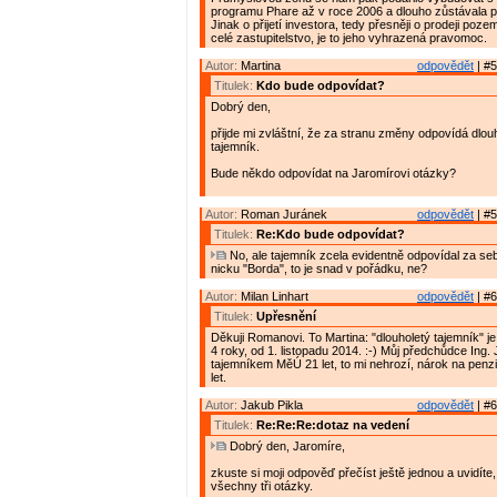
programu Phare až v roce 2006 a dlouho zůstávala 
Jinak o přijetí investora, tedy přesněji o prodeji poz
celé zastupitelstvo, je to jeho vyhrazená pravomoc.
Autor:
Martina
odpovědět
| #5
Titulek:
Kdo bude odpovídat?
Dobrý den,
přijde mi zvláštní, že za stranu změny odpovídá dlo
tajemník.
Bude někdo odpovídat na Jaromírovi otázky?
Autor:
Roman Juránek
odpovědět
| #5
Titulek:
Re:Kdo bude odpovídat?
No, ale tajemník zcela evidentně odpovídal za se
nicku "Borda", to je snad v pořádku, ne?
Autor:
Milan Linhart
odpovědět
| #6
Titulek:
Upřesnění
Děkuji Romanovi. To Martina: "dlouholetý tajemník" j
4 roky, od 1. listopadu 2014. :-) Můj předchůdce Ing. J
tajemníkem MěÚ 21 let, to mi nehrozí, nárok na penzi
let.
Autor:
Jakub Pikla
odpovědět
| #6
Titulek:
Re:Re:Re:dotaz na vedení
Dobrý den, Jaromíre,
zkuste si moji odpověď přečíst ještě jednou a uvidíte
všechny tři otázky.