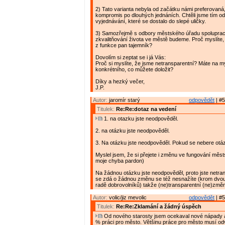
2) Tato varianta nebyla od začátku námi preferovaná,
kompromis po dlouhých jednáních. Chtěli jsme tím o
vyjednávání, které se dostalo do slepé uličky.
3) Samozřejmě s odbory městského úřadu spoluprac
zkvalitňování života ve městě budeme. Proč myslíte, 
z funkce pan tajemník?
Dovolím si zeptat se i já Vás:
Proč si myslíte, že jsme netransparentní? Máte na m
konkrétního, co můžete doložit?
Díky a hezký večer,
J.P.
Autor:
jaromír starý
odpovědět
| #5
Titulek:
Re:Re:dotaz na vedení
1. na otazku jste neodpověděl.
2. na otázku jste neodpověděl.
3. Na otázku jste neodpověděl. Pokud se nebere otá
Myslel jsem, že si přejete i změnu ve fungování měs
moje chyba pardon)
Na žádnou otázku jste neodpověděl, proto jste netran
se zdá o žádnou změnu se též nesnažíte (krom dvou
radě dobrovolníků) takže (ne)transparentní (ne)změ
Autor:
volic/jiz mevolic
odpovědět
| #5
Titulek:
Re:Re:Zklamání a žádný úspěch
Od nového starosty jsem ocekaval nové nápady a
% práci pro město. Většinu práce pro město musí od