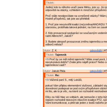
Titulek:
Jediný kdo tu někoho uraží pane Mirku, jste vy. Já s
odpovědi na otázky, vzhledem k množství příspěvků 
Proč stále neodpovídate na vznešené otázky? Mám 
Hodně příspěvků, tak jste asi přehlédl:
1. Proč jste nevytvořili koalici (ne)změna/ANO/KDU 
starostou, probíhala taková jednání, na čem se zase
2. Kdo prosazoval spolupráci se současným vedení
radní Albrecht?, Jakeš?
3. Budete alespoň prosazovat změnu tajemníka a me
odborů města?
Autor:
Z. K.
odpovědět
| #7
Titulek:
Tajemnik
Proč by se měl měnit tajemník? Máte snad pocit, ž
nevykonává dobře? Znáte jeho náplň práce? Nebo c
tajemníkovi vadí?
Autor:
Jakub Pikla
odpovědět
| #7
Titulek:
Re:
Vážená paní S., milý Lukáši,
pokud Vám přijdou elementární slušnost, základní styl
dovednost podepsat se pod svým příspěvkem slizké
mi líto, ale to je věc, na které se rozhodně neshodne
Díky za Váš hlas ve volbách, ale nemusíte z toho být
nejsem rozhodně tiskovým mluvčím koalice PTZ, sp
Vámi komunikovat, a plnit tak jeden z bodů našeho p