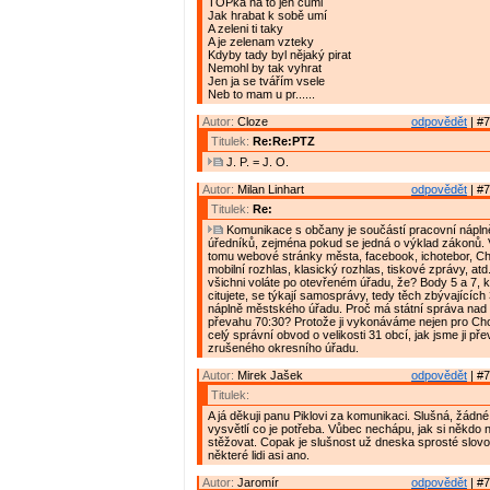
TOPka na to jen cumi
Jak hrabat k sobě umí
A zeleni ti taky
A je zelenam vzteky
Kdyby tady byl nějaký pirat
Nemohl by tak vyhrat
Jen ja se tvářím vsele
Neb to mam u pr......
Autor:
Cloze
odpovědět
| #7
Titulek:
Re:Re:PTZ
J. P. = J. O.
Autor:
Milan Linhart
odpovědět
| #7
Titulek:
Re:
Komunikace s občany je součástí pracovní nápln
úředníků, zejména pokud se jedná o výklad zákonů.
tomu webové stránky města, facebook, ichotebor, C
mobilní rozhlas, klasický rozhlas, tiskové zprávy, at
všichni voláte po otevřeném úřadu, že? Body 5 a 7, 
citujete, se týkají samosprávy, tedy těch zbývajícíc
náplně městského úřadu. Proč má státní správa na
převahu 70:30? Protože ji vykonáváme nejen pro Cho
celý správní obvod o velikosti 31 obcí, jak jsme ji pře
zrušeného okresního úřadu.
Autor:
Mirek Jašek
odpovědět
| #7
Titulek:
A já děkuji panu Piklovi za komunikaci. Slušná, žádné
vysvětlí co je potřeba. Vůbec nechápu, jak si někdo 
stěžovat. Copak je slušnost už dneska sprosté slov
některé lidi asi ano.
Autor:
Jaromír
odpovědět
| #7