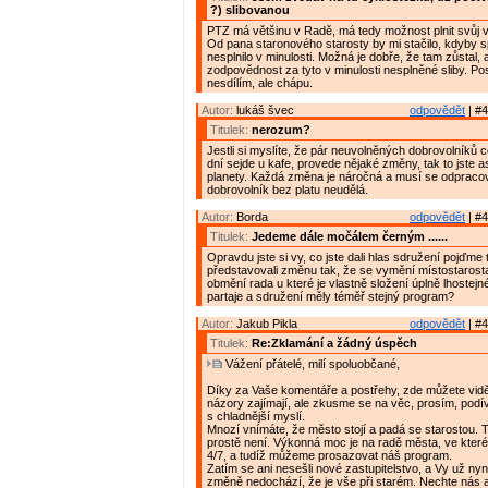
?) slibovanou
PTZ má většinu v Radě, má tedy možnost plnit svůj 
Od pana staronového starosty by mi stačilo, kdyby sp
nesplnilo v minulosti. Možná je dobře, že tam zůstal, 
zodpovědnost za tyto v minulosti nesplněné sliby. P
nesdílím, ale chápu.
Autor:
lukáš švec
odpovědět
| #4
Titulek:
nerozum?
Jestli si myslíte, že pár neuvolněných dobrovolníků 
dní sejde u kafe, provede nějaké změny, tak to jste as
planety. Každá změna je náročná a musí se odpracov
dobrovolník bez platu neudělá.
Autor:
Borda
odpovědět
| #4
Titulek:
Jedeme dále močálem černým ......
Opravdu jste si vy, co jste dali hlas sdružení pojďme 
představovali změnu tak, že se vymění místostarost
obmění rada u které je vlastně složení úplně lhostej
partaje a sdružení měly téměř stejný program?
Autor:
Jakub Pikla
odpovědět
| #4
Titulek:
Re:Zklamání a žádný úspěch
Vážení přátelé, milí spoluobčané,
Díky za Vaše komentáře a postřehy, zde můžete vidě
názory zajímají, ale zkusme se na věc, prosím, podív
s chladnější myslí.
Mnozí vnímáte, že město stojí a padá se starostou. 
prostě není. Výkonná moc je na radě města, ve kter
4/7, a tudíž můžeme prosazovat náš program.
Zatím se ani nesešli nové zastupitelstvo, a Vy už nyní
změně nedochází, že je vše při starém. Nechte nás 