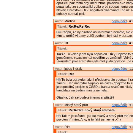
opozice, pak tento argument ztraci polovinu sve vahy.
potaz fakt, ze spousta lidi volila proti soucasnemu ve
hlavne starostovi - tzv. negativni hlasovani? Ted uz s
dohody se maji plnit.
Autor:
Martina
odpovědět
| #1
Titulek:
Re:Re:Re:Re:
Chápu, že vy osobně asi informace nemáte, ale 
tým to určitě ví a my voliči bychom byli rádi v obraze.
Autor:
!!!!
odpovědět
| #1
Titulek:
Takže.. u voleb jsem byla naposled. Díky Pojdme to 
konečnému rozuzlení už nevěřím ve změnu!!! Velké 
Škarydem jako starostou jste měli jít do opozice.. né
Autor:
lubos indrak
odpovědět
| #1
Titulek:
Re:
To byla opravdu naivní představa, že současní ra
změnu. Jen nachytali hlupáky na název "pojďme to z
jen společný projekt s ČSSD a banda srabů co nikd
kandidáta na vedení města neměla.
Otázka: Jak se budete jmenovat příště?
Autor:
Mladý starý pilot
odpovědět
| #1
Titulek:
Re:Re:Re:nový starý starosta
Tak to je krásné , jak se mladý a starý pilot teď o
povolenníˇ míru. Ano, je to fakt úsměvné :-)))
Autor:
Pilot
odpovědět
| #1
Titulek: