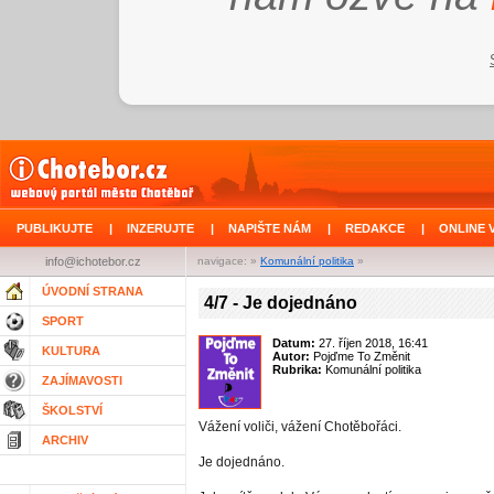
PUBLIKUJTE
|
INZERUJTE
|
NAPIŠTE NÁM
|
REDAKCE
|
ONLINE 
info@ichotebor.cz
navigace: »
Komunální politika
»
ÚVODNÍ STRANA
4/7 - Je dojednáno
SPORT
Datum:
27. říjen 2018, 16:41
KULTURA
Autor:
Pojďme To Změnit
Rubrika:
Komunální politika
ZAJÍMAVOSTI
ŠKOLSTVÍ
Vážení voliči, vážení Chotěbořáci.
ARCHIV
Je dojednáno.