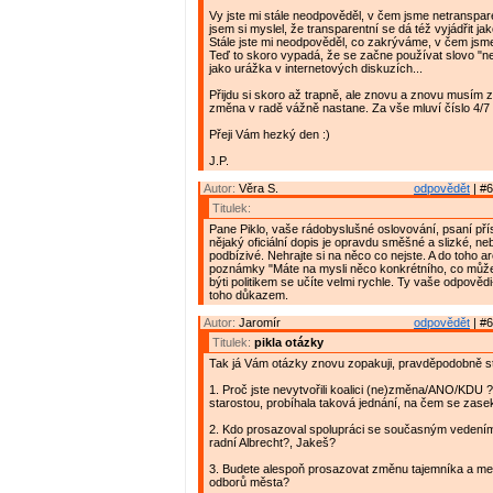
Vy jste mi stále neodpověděl, v čem jsme netranspar
jsem si myslel, že transparentní se dá též vyjádřit ja
Stále jste mi neodpověděl, co zakrýváme, v čem jsm
Teď to skoro vypadá, že se začne používat slovo "n
jako urážka v internetových diskuzích...
Přijdu si skoro až trapně, ale znovu a znovu musím 
změna v radě vážně nastane. Za vše mluví číslo 4/7 
Přeji Vám hezký den :)
J.P.
Autor:
Věra S.
odpovědět
| #6
Titulek:
Pane Piklo, vaše rádobyslušné oslovování, psaní př
nějaký oficiální dopis je opravdu směšné a slizké, neb
podbízivé. Nehrajte si na něco co nejste. A do toho a
poznámky "Máte na mysli něco konkrétního, co můžete
býti politikem se učíte velmi rychle. Ty vaše odpověd
toho důkazem.
Autor:
Jaromír
odpovědět
| #6
Titulek:
pikla otázky
Tak já Vám otázky znovu zopakuji, pravděpodobně ste
1. Proč jste nevytvořili koalici (ne)změna/ANO/KDU 
starostou, probíhala taková jednání, na čem se zase
2. Kdo prosazoval spolupráci se současným vedení
radní Albrecht?, Jakeš?
3. Budete alespoň prosazovat změnu tajemníka a me
odborů města?