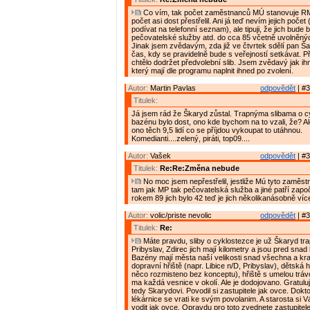
Co vím, tak počet zaměstnanců MÚ stanovuje RM.
počet asi dost přestřelil. Ani já teď nevím jejich poče
podívat na telefonní seznam), ale tipuji, že jich bude
pečovatelské služby atd. do cca 85 včetně uvolněnýc
Jinak jsem zvědavým, zda již ve čtvrtek sdělí pan Š
čas, kdy se pravidelně bude s veřejností setkávat. Př
chtělo dodržet předvolební slib. Jsem zvědavý jak ihn
který mají dle programu naplnit ihned po zvolení.
Autor:
Martin Pavlas
odpovědět
| #3
Titulek:
Já jsem rád že Škaryd zůstal. Trapnýma slibama o c
bazénu bylo dost, ono kde bychom na to vzali, že? Al
ono těch 9,5 lidí co se příjdou vykoupat to utáhnou.
Komedianti....zelený, piráti, top09....
Autor:
Vašek
odpovědět
| #3
Titulek:
Re:Re:Změna nebude
No moc jsem nepřestřelil, jestliže Mú tyto zaměstn
tam jak MP tak pečovatelská služba a jiné patří započí
rokem 89 jich bylo 42 teď je jich několikanásobně víc
Autor:
volic/priste nevolic
odpovědět
| #3
Titulek:
Re:
Máte pravdu, sliby o cyklostezce je už Škaryd tra
Pribyslav, Zdirec jich mají kilometry a jsou pred sna
Bazény mají města naší velikosti snad všechna a krac
dopravní hřiště (napr. Libice n/D, Pribyslav), dětská 
něco rozmisteno bez konceptu), hřiště s umelou tráv
ma každá vesnice v okolí. Ale je dodojovano. Gratuluji
tedy Skarydovi. Povodil si zastupitele jak ovce. Doktoř
lékárnice se vrati ke svým povolanim. A starosta si 
vodit jak ovce. Opravdu pro toto zvednete zastupitel