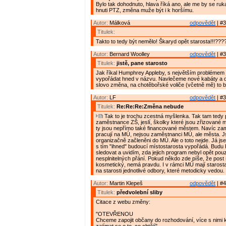
Bylo tak dohodnuto, hlava říká ano, ale me by se ruk
hnuti PTZ, změna muže být i k horšímu.
Autor:
Málková
odpovědět
| #3
Titulek:
Takto to tedy být nemělo! Škaryd opět starosta!!!???? 
Autor:
Bernard Woolley
odpovědět
| #3
Titulek:
jistě, pane starosto
Jak říkal Humphrey Appleby, s největším problémem 
vypořádat hned v názvu. Navlečeme nové kabáty a 
slovo změna, na chotěbořské voliče (včetně mě) to b
Autor:
LF
odpovědět
| #3
Titulek:
Re:Re:Re:Změna nebude
Tak to je trochu zcestná myšlenka. Tak tam tedy 
zaměstnance ZŠ, jeslí, školky které jsou zřizované
ty jsou nepřímo také financované městem. Navíc zam
pracují na MÚ, nejsou zaměstnanci MÚ, ale města. 
organizačně začleněni do MÚ. Ale o toto nejde. Já js
s tím "ihned" budoucí místostarosta vypořádá. Budu
sledovat a uvidím, zda jejich program nebyl opět po
nesplnitelných přání. Pokud někdo zde píše, že post s
kosmetický, nemá pravdu. I v rámci MÚ mají starost
na starosti jednotlivé odbory, které metodicky vedou.
Autor:
Martin Klepeš
odpovědět
| #4
Titulek:
předvolební sliby
Citace z webu změny:
"OTEVŘENOU
Chceme zapojit občany do rozhodování, více s nimi 