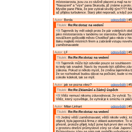
místostarosta, jsou za zo slušně placeni a mají na to
"Nasazeni" a "vize" pana Skaryda, již známe a proto j
Myslíte pane Pikla, že jste vybrali skvělý tým???? Mla
až přijdou turbulence. Starý pilot neporadí, a když po
Autor:
Borda
odpovědět
| #5
Titulek:
Re:Re:dotaz na vedení
Tajemník by měl odejít proto že pár volebních obd
jako místostarosta v tandemu se starostou Škaryde
nováčkem poškodilii město Chotěboř jako nikdo v histo
tlaku majitelů místních firem a zabránili vstupu nove
zaměstnavatele
Autor:
LF
odpovědět
| #5
Titulek:
Re:Re:Re:dotaz na vedení
Tajemník může být odvolán pouze se souhlasem ř
to tedy tak snadné. Navíc by muselo být zjištěno zá
zákona. Pokud si někdo myslí, že změna tajemníka 
že se rozhodnutí budou dávat na počkání, bude si mo
cokoliv kdekoli, tak se mýlí.
Autor:
jak se pozna vitez?
odpovědět
| #5
Titulek:
Re:Re:Zklamání a žádný úspěch
Vítěz nemusí nikomu zduvodnovat, že vyhrál. To
Vítěz, který vysvětluje, že vyhrál je k smíchu i k pláči
Autor:
Milan Linhart
odpovědět
| #5
Titulek:
Re:Re:Re:dotaz na vedení
Jediný větší zaměstnavatel, větší nikoliv velký, k
objevil, byla japonská firma z oblasti automotive. To s
přesně, protože přijeli, když jsme byli první den ve fu
v prostoru dnešní průmyslové zóny se však Japoncům
Průmyslovou zónu se nám pak podařilo vybudovat s