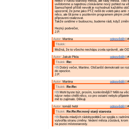
neleží v rukou starosty města, ale rady města. Toto s
uvědomme a najednou získáváme nový pohled na vě
Samozřejmě příště nevolit je rozhodnutí každého obč
upozornil, že jsme jako PTZ nešli do voleb jako anti-
něco, ale šli jsme s pozitivním programem plným změ
připraveni realizovat.
Takže uvidíme v budoucnu, budeme rádi, když změní
Hezký podvečer,
J.P.
Autor:
Martina
odpovědět
| #
Titulek:
Možná, že to všecho nechápu zcela správně, ale OD
Autor:
Jakub Pikla
odpovědět
| #
Titulek:
Re:
Dobrý večer, Martino. Občanští demokraté se roz
do opozice.
J.P.
Autor:
Martina
odpovědět
| #
Titulek:
Re:Re:
Mohl byste být, prosím, konkrétnější? Měli na věc
názor nebo chtěli něco, co pro ostatní nebylo přijate
mě to zajímalo. Děkuji.
Autor:
tomáš hebl
odpovědět
| #
Titulek:
Re:Re:Re:nový starý starosta
Banda mladých rádobypolitiků se spojila s radními
vytvořila stranu změny. Vedení města zůstává, krom
na pozici místostarosty.