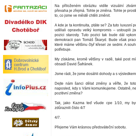
Na přiloženém obrázku vidíte vizuální ztvár
převaha je zřejmá. Tohle je změna. Tohle je prost
to, co jsme ve městě chtěli změnit.
A kde je ta kontinuita, ptáte se? Za tuto luxusní 
udělali opravdu velký kompromis – ustoupili 
pozici starosty. Tuto pozici tak bude dál vykon
demokracii pan Tomáš Škaryd. Bude však praco
které máme většinu čtyř křesel ze sedmi. A souh
potřebuje.
My získáme, kromě většiny v radě, také post mís
obsadí David Šafránek.
Jsme rádi, že jsme dosáhli dohody a s výsledkem
Dejte nám šanci dělat změny a věřte, že tot
naposled, kdy s Vámi komunikujeme. Ostatně, nen
pozitivní změna?
Tak, jako Kazma teď všude cpe 1/10, my b
zdůraznili číslo 4/7
4/7.
Přejeme Vám krásnou předsváteční sobotu.