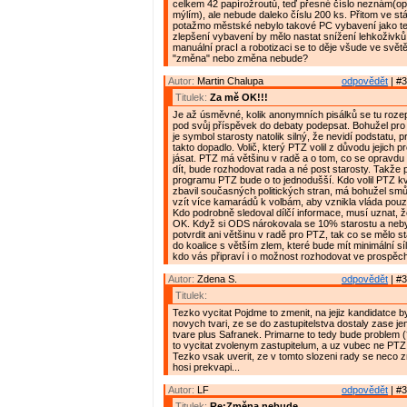
celkem 42 papírožroutů, teď přesné číslo neznám(opr
mýlím), ale nebude daleko číslu 200 ks. Přitom ve st
potažmo městské nebylo takové PC vybavení jako teď
zlepšení vybavení by mělo nastat snížení lehkoživků.
manuální pracI a robotizaci se to děje všude ve světě
"změna" nebo změna nebude?
Autor:
Martin Chalupa
odpovědět
| #3
Titulek:
Za mě OK!!!
Je až úsměvné, kolik anonymních pisálků se tu rozepi
pod svůj příspěvek do debaty podepsat. Bohužel pro
je symbol starosty natolik silný, že nevidí podstatu, p
takto dopadlo. Volič, který PTZ volil z důvodu jejich
jásat. PTZ má většinu v radě a o tom, co se opravd
dít, bude rozhodovat rada a né post starosty. Takže
programu PTZ bude o to jednodušší. Kdo volil PTZ kv
zbavil současných politických stran, má bohužel smů
vzít více kamarádů k volbám, aby vznikla vláda pouz
Kdo podrobně sledoval dílčí informace, musí uznat, že
OK. Když si ODS nárokovala se 10% starostu a neby
potvrdit ani většinu v radě pro PTZ, tak co se mělo st
do koalice s větším zlem, které bude mít minimální s
kdo vás připraví i o možnost rozhodovat ve prospěch 
Autor:
Zdena S.
odpovědět
| #3
Titulek:
Tezko vycitat Pojdme to zmenit, na jejiz kandidatce 
novych tvari, ze se do zastupitelstva dostaly zase j
tvare plus Safranek. Primarne to tedy bude problem (
to vycitat zvolenym zastupitelum, a uz vubec ne PTZ 
Tezko vsak uverit, ze v tomto slozeni rady se neco z
hosi prekvapi...
Autor:
LF
odpovědět
| #3
Titulek:
Re:Změna nebude