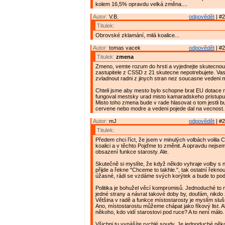
kolem 16,5% opravdu velká změna....
Autor:
V.B.
odpovědět
| #2
Titulek:
Obrovské zklamání, milá koalice...
Autor:
tomas vacek
odpovědět
| #2
Titulek:
zmena
Zmeno, vemte rozum do hrsti a vyjednejte skutecnou 
zastupitele z CSSD z 21 skutecne nepotrebujete. Vasi 
zvladnout radni z jinych stran nez soucasne vedeni m
Chteli jsme aby mesto bylo schopne brat EU dotace n
fungoval mestsky urad misto kamaradskeho pristupu a
Misto toho zmena bude v rade hlasovat o tom jestli b
cervene nebo modre a vedeni pojede dal na vecnost.
Autor:
mJ
odpovědět
| #2
Titulek:
Předem chci říct, že jsem v minulých volbách volila
koalici a v těchto Pojďme to změnit. A opravdu nejs
obsazení funkce starosty. Ale.
Skutečně si myslíte, že když někdo vyhraje volby s
přijde a řekne "Chceme to takhle.", tak ostatní řeknou
úžasné, rádi se vzdáme svých korýtek a bude to pod
Politika je bohužel věcí kompromisů. Jednoduché to
jedné strany a návrat takové doby by, doufám, nikdo 
Většina v radě a funkce místostarosty je myslím sl
Ano, místostarostu můžeme chápat jako fíkový list. Al
někoho, kdo vidí starostovi pod ruce? A to není málo.
Všichni tu vynášíte rychlé soudy. Je jednoduché něko