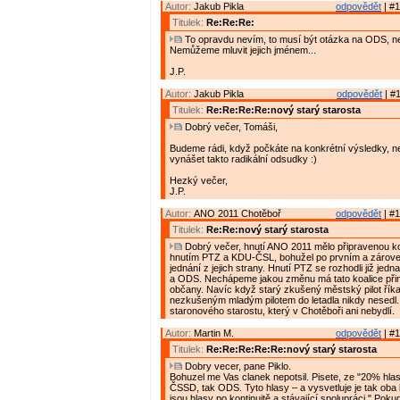
Autor:
Jakub Pikla
odpovědět
| #1
Titulek:
Re:Re:Re:
To opravdu nevím, to musí být otázka na ODS, n
Nemůžeme mluvit jejich jménem...
J.P.
Autor:
Jakub Pikla
odpovědět
| #1
Titulek:
Re:Re:Re:Re:nový starý starosta
Dobrý večer, Tomáši,
Budeme rádi, když počkáte na konkrétní výsledky, n
vynášet takto radikální odsudky :)
Hezký večer,
J.P.
Autor:
ANO 2011 Chotěboř
odpovědět
| #1
Titulek:
Re:Re:nový starý starosta
Dobrý večer, hnutí ANO 2011 mělo připravenou ko
hnutím PTZ a KDU-ČSL, bohužel po prvním a zárov
jednání z jejich strany. Hnutí PTZ se rozhodli již je
a ODS. Nechápeme jakou změnu má tato koalice přin
občany. Navíc když starý zkušený městský pilot říkal
nezkušeným mladým pilotem do letadla nikdy nesed
staronového starostu, který v Chotěboři ani nebydlí.
Autor:
Martin M.
odpovědět
| #1
Titulek:
Re:Re:Re:Re:Re:nový starý starosta
Dobry vecer, pane Piklo.
Bohuzel me Vas clanek nepotsil. Pisete, ze "20% hlas
ČSSD, tak ODS. Tyto hlasy – a vysvetluje je tak oba li
jsou hlasy po kontinuitě a stávající spolupráci." Po