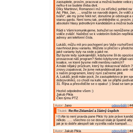
zastupitele, prosím, pracovat a možná budete velice
neřku-li se budete třeba divit.
Díky Martinovi, Romanovi i mJ za střízlivý pohled na
Ad. Pilot, Jan, ..., snažíte se navodit dojem, že voliči z
tváře", ale my jsme řekli ne!, donutíme je odstoupit a
starou gardu. Není tomu tak, prohlédněte si, prosím, 
absolutní hlasy jednotlivým kandidátům a možná bud
Rádi s Vámi komunikujeme, bohužel se nemůžeme p
voliče zvlášť. Naštěstí se k volebním lístkům nepřikl
adresy ani telefonní čísla.
Lukáši, můžu mít pro pochopení pro Vaše rozhořčení
navrhnout jinou variantu. Můžete si přečíst v předch
jaké varianty byly na stole a jaké ne.
Byl byste tedy spokojenější, kdybysme šli do opozic
prosazovat náš program? Nebo kdybysme přijali vari
koalice, ve které bysme měli menšinu radních?
A máte nějaký průzkum, který by dokazoval Vašich
znovu zopakovat, že jsme nekandidovali jako anti- ně
s naším programem, který nyní začneme plnit.
A, Lukáši, jestli máte pocit, že zastupitelstvo je jen sp
dobrovolníků, co chodí na kafe, tak se přijďte podívat
31. Října a přesvědčíte se o opaku! :) Snad se tam p
Hezké odpoledne všem :)
Jakub Pikla
Člen týmu PTZ
Autor:
Jano
odpovědět
| #4
Titulek:
Re:Re:Zklamání a žádný úspěch
Ale to není pravda pane Piklo Vy jste práve kandido
někdo. ...... všechno co se dosud stalo je špatně aby 
jak je to dobře alespoň tak vyzněla vaše kampaň.....
Autor:
Jakub Pikla
odpovědět
| #4