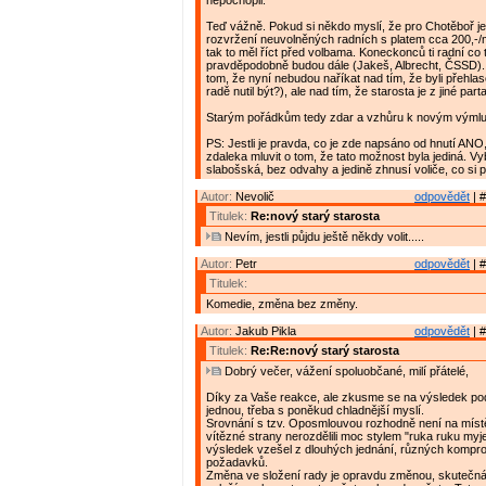
nepochopil.
Teď vážně. Pokud si někdo myslí, že pro Chotěboř 
rozvržení neuvolněných radních s platem cca 200,-/
tak to měl říct před volbama. Koneckonců ti radní co 
pravděpodobně budou dále (Jakeš, Albrecht, ČSSD)
tom, že nyní nebudou naříkat nad tím, že byli přehlas
radě nutil být?), ale nad tím, že starosta je z jiné parta
Starým pořádkům tedy zdar a vzhůru k novým výml
PS: Jestli je pravda, co je zde napsáno od hnutí ANO
zdaleka mluvit o tom, že tato možnost byla jediná. V
slabošská, bez odvahy a jedině zhnusí voliče, co si p
Autor:
Nevolič
odpovědět
| #
Titulek:
Re:nový starý starosta
Nevím, jestli půjdu ještě někdy volit.....
Autor:
Petr
odpovědět
| #
Titulek:
Komedie, změna bez změny.
Autor:
Jakub Pikla
odpovědět
| #
Titulek:
Re:Re:nový starý starosta
Dobrý večer, vážení spoluobčané, milí přátelé,
Díky za Vaše reakce, ale zkusme se na výsledek pod
jednou, třeba s poněkud chladnější myslí.
Srovnání s tzv. Oposmlouvou rozhodně není na místě
vítězné strany nerozdělili moc stylem "ruka ruku myj
výsledek vzešel z dlouhých jednání, různých kompro
požadavků.
Změna ve složení rady je opravdu změnou, skuteč