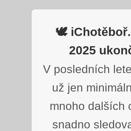
🕊️ iChotěbo
2025 ukonč
V posledních lete
už jen minimáln
mnoho dalších o
snadno sledova