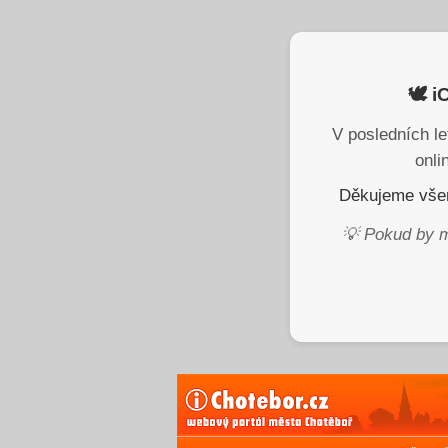
🕊️ 
V posledních le
onli
Děkujeme všem
💡 Pokud by m