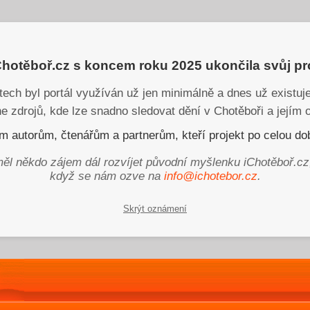
iChotěboř.cz s koncem roku 2025 ukončila svůj p
tech byl portál využíván už jen minimálně a dnes už existu
ne zdrojů, kde lze snadno sledovat dění v Chotěboři a jejím o
 autorům, čtenářům a partnerům, kteří projekt po celou dob
ěl někdo zájem dál rozvíjet původní myšlenku iChotěboř.cz
když se nám ozve na
info@ichotebor.cz
.
Skrýt oznámení