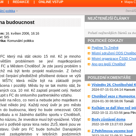
ÁM
|
REDAKCE
|
ONLINE VSTUP
Mapa C
ní politika
»
čtenářů
NEJČTENĚJŠÍ ČLÁNKY
 na budoucnost
Pořadí nejčtenějších článků za dv
um:
16. květen 2006, 16:16
or:
SIS
POLITICKÉ ODKAZY
ika:
Komunální politika
Pojďme To Změnit
Místní sdružení ODS Chotěbo
 FC který má stát okolo 15 mil. Kč je mnoho
Místní organizace ČSSD Chot
ejvětším problémem se jeví majetkoprávní
Ano pro lepší Chotěboř
 FC a Městem Chotěboř. Je zde jasný problém s
hž má být tento projekt realizován. Z čehož
st čerpání předběžně přislíbené dotace ve výši
POSLEDNÍ KOMENTÁŘE
 MŠTV, která může být na základě jiným
Výsledky 24. Chotěbořské Ko
ácena i později. Městu by se tak mohlo stát, že
2024-07-15 01:04:14
Hansek
ých cca. 10 mil. Kč zaplatí projekt celý. Neboť
pit s FC do smluvního partnerského vztahu.
Chotěboř veze z Humpolce b
úvěr na něco, co není a nebude jeho majetkem a
2024-01-30 08:58:06
Tomáš
ívat někdo jiný. Každý nový úvěr je pro město
Kočkám se daří lépe než jejic
m do budoucna, který ho bude omezovat. ODS
2022-10-11 21:53:56
jana Piln
otbalu a ni žádného dalšího sportu v Chotěboři,
oho názoru, že investice musí být vyvážené. Vždyť
Body zůstávají doma
ví o potřebě oprav kina nebo ZUŠ, které jsou ve
2022-10-09 13:27:03
Josef
stavu. Úvěr pro FC bude bohužel Danajským
Z Pelhřimova vezeme bod
é zastupitelstvo v letošních podzimních
2022-10-04 21:08:31
Josef