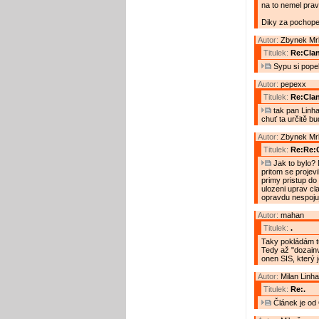
na to nemel prav
Diky za pochope
Autor:
Zbynek Mr
Titulek:
Re:Cla
Sypu si popel
Autor:
pepexx
Titulek:
Re:Cla
tak pan Linha
chuť ta určitě b
Autor:
Zbynek Mr
Titulek:
Re:Re:
Jak to bylo? 
pritom se projev
primy pristup do 
ulozeni uprav cl
opravdu nespojuj
Autor:
mahan
Titulek:
.
Taky pokládám tut
Tedy až "dozainv
onen SIS, který 
Autor:
Milan Linha
Titulek:
Re:.
Článek je od 