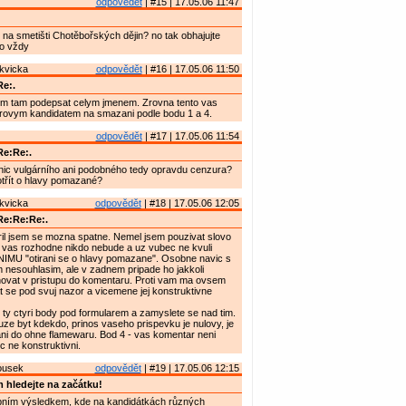
odpovědět
| #15 | 17.05.06 11:47
e na smetišti Chotěbořských dějin? no tak obhajujte
ko vždy
kvicka
odpovědět
| #16 | 17.05.06 11:50
e:.
m tam podepsat celym jmenem. Zrovna tento vas
orovym kandidatem na smazani podle bodu 1 a 4.
odpovědět
| #17 | 17.05.06 11:54
e:Re:.
nic vulgárního ani podobného tedy opravdu cenzura?
otřít o hlavy pomazané?
kvicka
odpovědět
| #18 | 17.05.06 12:05
Re:Re:Re:.
il jsem se mozna spatne. Nemel jsem pouzivat slovo
 vas rozhodne nikdo nebude a uz vubec ne kvuli
U "otirani se o hlavy pomazane". Osobne navic s
 nesouhlasim, ale v zadnem pripade ho jakkoli
novat v pristupu do komentaru. Proti vam ma ovsem
se pod svuj nazor a vicemene jej konstruktivne
t ty ctyri body pod formularem a zamyslete se nad tim.
ze byt kdekdo, prinos vaseho prispevku je nulovy, je
ani do ohne flamewaru. Bod 4 - vas komentar neni
 ne konstruktivni.
ousek
odpovědět
| #19 | 17.05.06 12:15
 hledejte na začátku!
bním výsledkem, kde na kandidátkách různých