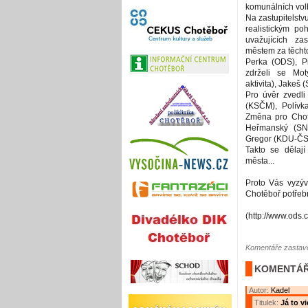
komunálních vol
Na zastupitelstv
realistickým p
uvažujících zas
městem za těcht
Perka (ODS), P
zdrželi se Mo
aktivita), Jakeš
Pro úvěr zvedl
(KSČM), Polívk
Změna pro Chotě
Heřmanský (SN
Gregor (KDU-ČS
Takto se dělaj
města...
Proto Vás vyzývá
Chotěboř potře
(http://www.ods.
Komentáře zastave
KOMENTÁŘ
Autor:
Kadel
Titulek:
Já to v