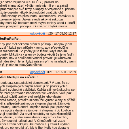
(ze stran zejména u KDU-ČSL) pronikli do
jitelé či manažeři větších místních firem a začali
pracovat pro své firmy a kapsy a vzájemně si při tom
u je doplnilo několik jednodušeji uvažujících(
šně hlasuje za přesunutou autobusovou zastávku a
zeleniny, jakýsi Jakeš zvedá aktivně ruku za
aby mohl být bossem mezi svými tenisty apod.) , kteří
 svůj prospěch podepíší zkázu pro zbytek města.
odpovědět
| #20 | 17.05.06 12:27
Re:Re:Re:Re:.
by jste měl někomu bránit v přístupu, naopak jsem
zval (i když netradičně) k tomu, aby přesvědčil o
ich rozhodnutí. Se jmény je to těžké, když napíšu
byněk Mrkvička - a jen vy budete vědět že je to faul )
ě jedno, navíc současné vedení provozuje kádrovou
edmdesátých let a i když nejsem přímo na úřadě , jsem
 já, je nás tu takových několik.
rt
odpovědět
| #21 | 17.05.06 12:39
lém hledejte na začátku!
 podstata zastupitelské demokracie? V tom, že se
ch skupinových zájmů sdružují do politických a
 které svobodně zakládají. Každá zájmová skupina se
it, zaregistrovat a kandidovat ve volbách. Volič pak
skupinu,jejíž zájmy stojí nejblíže jeho vlastním
olí nikoho, protože si nemůže vybrat. A aby si příště
oží si případně zájmovou skupinu vlastní. Zájmová
 strana), která obdrží nejvíce hlasů, pak prosazuje
se spojí s dalšími zájmovými skupinami do koalice a
jí společně. Za první republiky to bylo zřetelnější.
anu dělníci, státní zaměstnanci, agrárníci, katolíci,
 živnostníci, fašisti, atd. V Chotěboři mají zase
ební stranu hokejisti. Ale mohou si ji založit i rybáři,
ek pro obnovu kina", jak je libo. Kolik kdo dostane