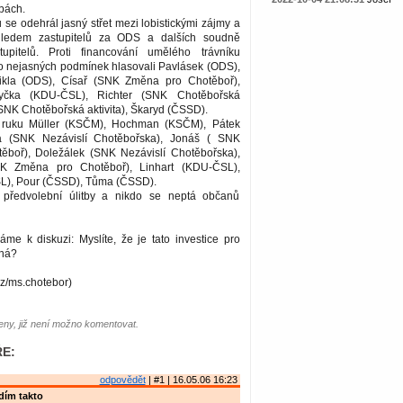
bách.
u se odehrál jasný střet mezi lobistickými zájmy a
ohledem zastupitelů za ODS a dalších soudně
tupitelů. Proti financování umělého trávníku
o nejasných podmínek hlasovali Pavlásek (ODS),
ikla (ODS), Císař (SNK Změna pro Chotěboř),
tyčka (KDU-ČSL), Richter (SNK Chotěbořská
 (SNK Chotěbořská aktivita), Škaryd (ČSSD).
i ruku Müller (KSČM), Hochman (KSČM), Pátek
a (SNK Nezávislí Chotěbořska), Jonáš ( SNK
boř), Doležálek (SNK Nezávislí Chotěbořska),
K Změna pro Chotěboř), Linhart (KDU-ČSL),
L), Pour (ČSSD), Tůma (ČSSD).
í předvolební úlitby a nikdo se neptá občanů
me k diskuzi: Myslíte, že je tato investice pro
bná?
cz/ms.chotebor)
ny, již není možno komentovat.
E:
odpovědět
| #1 | 16.05.06 16:23
idím takto