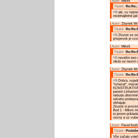
Autor:
Mikeš
Titulek:
Re:Re:.
ale, vy nejst
neobhajitelné ja
Autor:
Zbynek Mr
Titulek:
Re:Re:R
Zkuste se se
prispevek je vz
Autor:
Mikeš
Titulek:
Re:Re:R
nevidím tam 
nikdo se nesmí 
Autor:
Zbynek Mr
Titulek:
Re:Re:
Dobra, vyjadr
"smazat", mazat
KONSTRUKTIVNIM
panem Linhartem
nebudu diskrimi
odvahu podepsat 
obhajuje.
Zkuste si procis
Bod 1 - Mikes mu
to jenom priklad
vecny a uz vubec
Autor:
Pavel Koď
Titulek:
Problém
Vše začalo vole