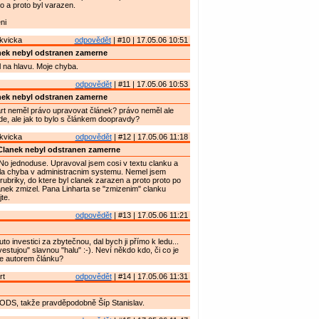
o a proto byl varazen.
ni
kvicka
odpovědět
| #10 | 17.05.06 10:51
nek nebyl odstranen zamerne
 na hlavu. Moje chyba.
odpovědět
| #11 | 17.05.06 10:53
nek nebyl odstranen zamerne
rt neměl právo upravovat článek? právo neměl ale
ude, ale jak to bylo s článkem doopravdy?
kvicka
odpovědět
| #12 | 17.05.06 11:18
Clanek nebyl odstranen zamerne
No jednoduse. Upravoval jsem cosi v textu clanku a
ila chyba v administracnim systemu. Nemel jsem
rubriky, do ktere byl clanek zarazen a proto proto po
anek zmizel. Pana Linharta se "zmizenim" clanku
te.
odpovědět
| #13 | 17.05.06 11:21
o investici za zbytečnou, dal bych ji přímo k ledu...
estujou" slavnou "halu" :-). Neví někdo kdo, či co je
je autorem článku?
rt
odpovědět
| #14 | 17.05.06 11:31
ODS, takže pravděpodobně Šíp Stanislav.