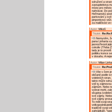
sdružení a stran
zastupitelstva ma
místo pro město 
nahrávat. Do počt
Heřmanský poslu
parkování u své 
pinponkový stůl 
za maličkost ve
Autor:
Mikeš
Titulek:
Re:Re:
Nemyslím, že 
pana Linharta vy
jasnozřivosti jej
cokoliv (Třeba Z
tady je to prost
politiku konce s
v dosahu. A nejen
Autor:
Milan Linha
Titulek:
Re:Prob
Víte v čem je
občané podle svý
volebních stran,
takto může sdruž
volí tu zájmovou 
zájmům. Nebo nev
vybrat mohl, zal
skupina (volební
své zájmy. Nebo 
své zájmy prosazu
To měli svoji str
velkopodnikatelé,
tradičně svoji vol
zahrádkáři, "spol