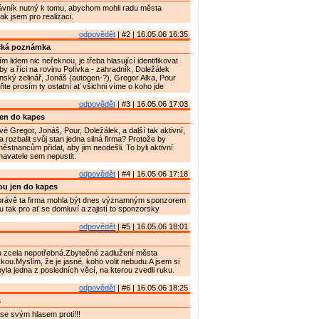
trávník nutný k tomu, abychom mohli radu města
k jsem pro realizaci.
odpovědět
| #2 | 16.05.06 16:35
cká poznámka
 lidem nic neřeknou, je třeba hlasující identifikovat
by a říci na rovinu Polívka - zahradník, Doležálek
ký zelinář, Jonáš (autogen-?), Gregor Alka, Pour
ňte prosím ty ostatní ať všichni víme o koho jde
odpovědět
| #3 | 16.05.06 17:03
en do kapes
vé Gregor, Jonáš, Pour, Doležálek, a další tak aktivní,
 rozbalit svůj stan jedna silná firma? Protože by
stnancům přidat, aby jim neodešli. To byli aktivní
avatele sem nepustit.
odpovědět
| #4 | 16.05.06 17:18
u jen do kapes
rávě ta firma mohla být dnes významným sponzorem
u tak pro ať se domluví a zajistí to sponzorsky
odpovědět
| #5 | 16.05.06 18:01
 zcela nepotřebná.Zbytečné zadlužení města
ou.Myslím, že je jasné, koho volit nebudu.A jsem si
 byla jedna z posledních věcí, na kterou zvedli ruku.
odpovědět
| #6 | 16.05.06 18:25
s
e svým hlasem proti!!!