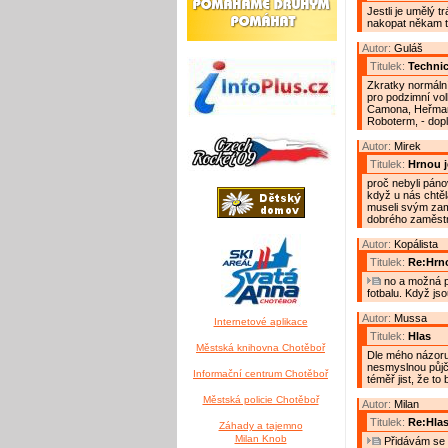
Jestli je umělý 
nakopat někam ta
Autor:
Guláš
Titulek:
Techni
Zkratky normálním
pro podzimní vol
Camona, Heřmans
Roboterm, - dopl
Autor:
Mirek
Titulek:
Hrnou j
proč nebyli páno
když u nás chtěla
museli svým zamě
dobrého zaměstn
Autor:
Kopálista
Titulek:
Re:Hrno
no a možná p
fotbalu. Když jso
Autor:
Mussa
Internetové aplikace
Titulek:
Hlas
Městská knihovna Chotěboř
Dle mého názoru
nesmyslnou půjčk
Informační centrum Chotěboř
téměř jist, že to
Městská policie Chotěboř
Autor:
Milan
Titulek:
Re:Hla
Záhady a tajemno
Milan Knob
Přidávám se s