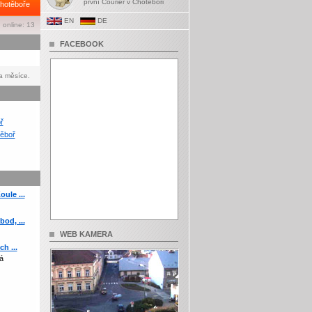
první Courier v Chotěboři
hotěboře
EN
DE
 online: 13
FACEBOOK
a měsíce.
ř
ěboř
ule ...
od, ...
WEB KAMERA
h ...
á