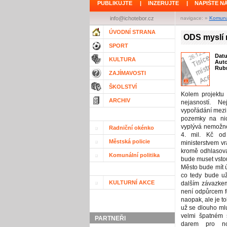
PUBLIKUJTE
|
INZERUJTE
|
NAPIŠTE N
info@ichotebor.cz
navigace: »
Komunál
ÚVODNÍ STRANA
ODS myslí
SPORT
Dat
KULTURA
Aut
Rubr
ZAJÍMAVOSTI
ŠKOLSTVÍ
Kolem projektu
ARCHIV
nejasností. N
vypořádání mezi
pozemky na nic
vyplývá nemožno
Radniční okénko
4. mil. Kč od
Městská policie
ministerstvem vr
kromě odhlasovan
Komunální politika
bude muset vstou
Město bude mít 
co tedy bude už
KULTURNÍ AKCE
dalším závazke
není odpůrcem f
naopak, ale je t
už se dlouho mlu
velmi špatném 
PARTNEŘI
darem pro nov