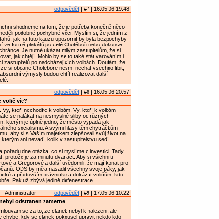
odpovědět
| #7 | 16.05.06 19:48
šichni shodneme na tom, že je potřeba konečně něco
 neděli podobné pochybné věci. Myslím si, že jedním z
 tahů, jak na tuto kauzu upozornit by byla bezpochyby
í ve formě plakátů po celé Chotěboři nebo dokonce
chránce. Je nutné ukázat milým zastupitelům, že si
at, jak chtějí. Mohlo by se to také stát varováním i
ci zastupitelů po nadcházejících volbách. Doufám, že
, že si občané Chotěboře nesmí nechat všechno líbit,
 absurdní výmysly budou chtít realizovat další
elé.
odpovědět
| #8 | 16.05.06 20:57
 volič víc?
. Vy, kteří nechodíte k volbám. Vy, kteří k volbám
háte se nalákat na nesmyslné sliby od různých
, kterým je úplně jedno, že město vypadá jak
eálného socialismu. A svými hlasy těm chytráčkům
mu, aby si s Vaším majetkem zlepšovali svůj život na
 kterým ani nevadí, kolik v zastupitelstvu sedí
na pořadu dne otázka, co si myslíme o investici. Tady
, protože je za minutu dvanáct. Aby si všichni ti
rtové a Gregorové a další uvědomili, že mají konat pro
anů. ODS by měla nasadit všechny svoje páky, jak
litické a především právnické a dokázat voličům, kdo
dobře. Pak už zbývá jedině defenestrace.
- Administrator
odpovědět
| #9 | 17.05.06 10:22
nebyl odstranen zamerne
omlouvam se za to, ze clanek nebyl k nalezeni, ale
e chybe, kdy se clanek pokousel upravit nekdo kdo