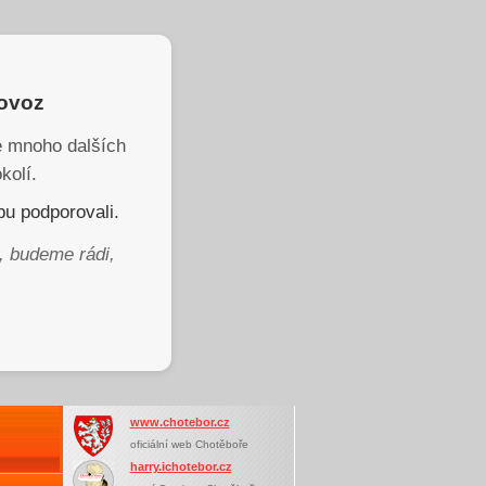
rovoz
je mnoho dalších
kolí.
u podporovali.
, budeme rádi,
www.chotebor.cz
oficiální web Chotěboře
harry.ichotebor.cz