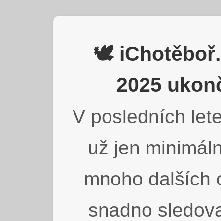
🕊️ iChotěbo
2025 ukonč
V posledních lete
už jen minimáln
mnoho dalších o
snadno sledova