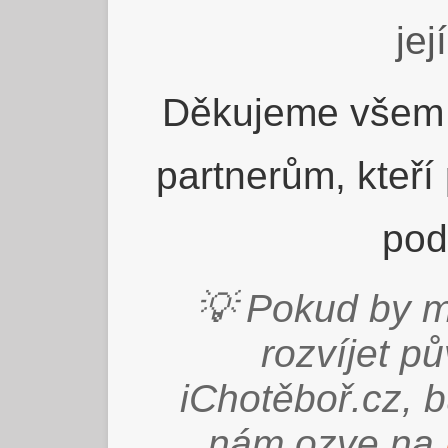
jej
Děkujeme všem 
partnerům, kteří
pod
💡 Pokud by m
rozvíjet p
iChotěboř.cz, 
nám ozve na