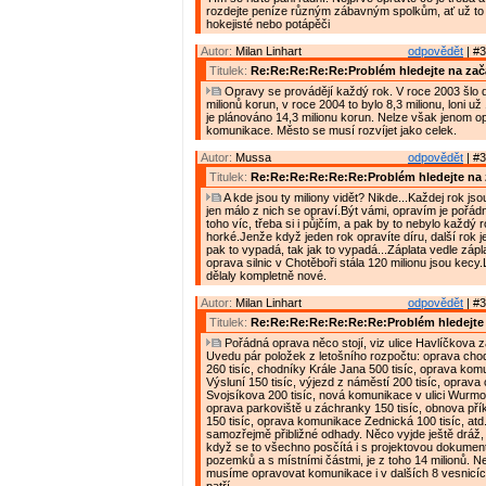
rozdejte peníze různým zábavným spolkům, ať už to j
hokejisté nebo potápěči
Autor:
Milan Linhart
odpovědět
| #3
Titulek:
Re:Re:Re:Re:Re:Problém hledejte na zač
Opravy se provádějí každý rok. V roce 2003 šlo 
milionů korun, v roce 2004 to bylo 8,3 milionu, loni už 
je plánováno 14,3 milionu korun. Nelze však jenom o
komunikace. Město se musí rozvíjet jako celek.
Autor:
Mussa
odpovědět
| #3
Titulek:
Re:Re:Re:Re:Re:Re:Problém hledejte na 
A kde jsou ty miliony vidět? Nikde...Každej rok jso
jen málo z nich se opraví.Být vámi, opravím je pořád
toho víc, třeba si i půjčím, a pak by to nebylo každý r
horké.Jenže když jeden rok opravíte díru, další rok j
pak to vypadá, tak jak to vypadá...Záplata vedle zápla
oprava silnic v Chotěboři stála 120 milionu jsou kecy
dělaly kompletně nové.
Autor:
Milan Linhart
odpovědět
| #3
Titulek:
Re:Re:Re:Re:Re:Re:Re:Problém hledejte 
Pořádná oprava něco stojí, viz ulice Havlíčkova z
Uvedu pár položek z letošního rozpočtu: oprava chodn
260 tisíc, chodníky Krále Jana 500 tisíc, oprava ko
Výsluní 150 tisíc, výjezd z náměstí 200 tisíc, oprava
Svojsíkova 200 tisíc, nová komunikace v ulici Wurmov
oprava parkoviště u záchranky 150 tisíc, obnova pří
150 tisíc, oprava komunikace Zednická 100 tisíc, atd
samozřejmě přibližné odhady. Něco vyjde ještě dráž, j
když se to všechno posčítá i s projektovou dokumen
pozemků a s místními částmi, je z toho 14 milionů. N
musíme opravovat komunikace i v dalších 8 vesnicíc