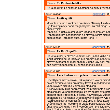
Titulek:
Re:Pro holobrádka
ja se divim ze si beres Chotěboř do huby zrovna 
Autor:
mahan
odpovědět
| #6
Titulek:
Profik golfik
Mrkněte zde na stránkách na článek "Noviny Havlíčk
- je tam zajímavý popis megaprojektu za 260 mega. Ve
bude zřejmě
"speciální turistická stezka pro jezdce na koních" neb
Doporučení pro nespokojené se stavem silnic: sleduj
budoucnosti - prodejte auto, kupte koně :-)
Autor:
Mikeš
odpovědět
| #6
Titulek:
Re:Profik golfik
je to super, v okrese je devět koní, jeden kulhá a
jezdit, dalších pět je těžkých pro práci v lese a tady 
stavby hypostezek mezi obcemi v době kdy není mož
bez podvrtnutého kontíku či zničeného tlumiče
Autor:
Jurda
odpovědět
| #6
Titulek:
Pane Linhart toto píšete o zimním stadi
Dovolil jsem si vás citovat, takto pláčete kolem zimní
potom zvednete ruku pro umělý trávník a podobné v
Vaše slova z diskuze k zimnímu stadionu:
"Především by bylo dobré vědět, že projektanta stře
stadionu ani ve snu nenapadlo, že by někdy bylo pot
odklízet sníh. Proto na tu střechu nevybudoval vůbe
dostanete se na ni jen z vysokozdvižné plošiny. A to 
například plošina technických služeb je krátká. Na pro
ovšem nikdo nic nevezme, protože podle tabulek měl
únosnost 100 kg na metr čtvereční a on pro jistotu v
První tři zimy to bylo v pohodě, takže nikoho ani nen