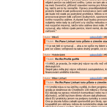
nějaké peníze na odklízení sněhu. Letos se tam ale o
na metr čtvereční, přičemž stavební norma pro Krko
kg, takže ani to by nestačilo. Opravy pravděpodobně
protože žádné trvalé poškození konstrukce není vidě
ale bude mít statik po podrobné prohlídce. Město si m
provozovat jenom tolik zařízení (kulturních, sportovníc
svého rozpočtu utáhne. A zbytek buď budou provoz
subjekty nebo tady ta zařízení a ty služby nebudou 
má rozpočet mizerný, takže toho utáhne dost málo. 
vynucují, aby město cpalo peníze, které nemá, do dal
zařízení."
Autor:
Mikeš
odpovědět
| #6
Titulek:
Re:Pane Linhart toto píšete o zimním st
jo tak lidé si vynucují.... aha a ne spíše my lidem
jste se vůbec veřejnosti na takto drahý projekt, co si
Autor:
Holobrádek
odpovědět
| #6
Titulek:
Re:Re:Profik golfik
ANO, je pravda, že mám jiný názor na věc než vě
diskutujících.
Stejně jako měla jiný názor městské zastupitelstvo, 
financování umělého trávníku.
Autor:
Milan Linhart
odpovědět
| #6
Titulek:
Re:Re:Pane Linhart toto píšete o zimním
Umělá tráva si na údržbu vydělá. A cílem projektu
areálu je dotáhnout do Chotěboře 130 milionů z Evro
EU dávala na opravy místních komunikací nebo na 
důchodců, určitě bychom těmto věcem dali přednost
dává EU prakticky jenom na podporu turistiky a cest
Ono je docela fuška zabalit sportoviště pro školy, op
koupaliště pro občany města do turistického obalu ta