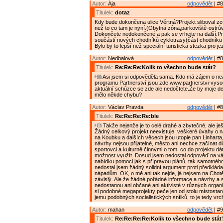
Autor:
Ája
odpovědět
| #8
Titulek:
dotaz
Kdy bude dokončena ulice Věrtná?Projekt sliboval zce
než to co tam je nyní.(Obytná zóna,parkoviště-ostrův
Dokončete nedokončené a pak se vrhejte na další.P
součástí nových chodníků cyklotrasy(část chodníku 
Bylo by to lepší než speciální turistická stezka pro j
Autor:
Nedbalová
odpovědět
| #8
Titulek:
Re:Re:Re:Kolik to všechno bude stát?
Asi jsem si odpověděla sama. Kdo má zájem o nea
programu Partnerství jsou zde www.partnerstvi-vyso
aktuální schůzce se zde ale nedočtete.Že by moje det
mělo někde chybu?
Autor:
Václav Pravda
odpovědět
| #8
Titulek:
Re:Re:Re:Re:ble
Takže nejenže je to celé drahé a zbytečné, ale je
Žádný celkový projekt neexistuje, veškeré úvahy o ná
na Koubku a dalších věcech jsou utopie pan Linharta
návrhy nejsou přijatelné, město ani nechce začínat d
sportovci a kulturně činnými o tom, co do projektu dát
možnost využít. Dosud jsem nedostal odpověď na v
nabídku pomoci jak s přípravou plánů, tak samotného
nedostal jsem žádný solidní argument proti předklá
nápadům. OK, o mě ani tak nejde, já nejsem na Chotě
závislý. Ale že žádné pořádné informace a návrhy a 
nedostanou ani občané ani aktivisté v různých organ
si podobné megaprojekty peče jen od stolu místostar
jemu podobných socialistických snílků, to je tedy vrch
Autor:
mahan
odpovědět
| #9
Titulek:
Re:Re:Re:Re:Kolik to všechno bude stát