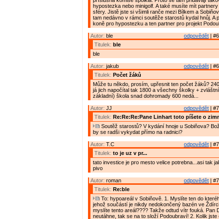
příslušná komise spolkla. Proto se tam přidávají tako
hypostezka nebo minigolf. A také musíte mít partnery
sféry. Jistě jste si všimli ranče mezi Bílkem a Sobiň
tam nedávno v rámci soutěže starostů kydal hnůj. A p
koně pro hypostezku a ten partner pro projekt Podou
Autor:
ble
odpovědět
| #6
Titulek:
ble
ble
Autor:
jakub
odpovědět
| #6
Titulek:
Počet žáků
Může tu někdo, prosím, upřesnit ten počet žáků? 240
já jich napočítal tak 1800 a všechny školky + zvláštn
základní) škola snad dohromady 600 nedá...
Autor:
JJ
odpovědět
| #7
Titulek:
Re:Re:Re:Pane Linhart toto píšete o zim
Soutěž starostů? V kydání hnoje u Sobiňova? Bož
by se radši vykydat přímo na radnici?
Autor:
T.C
odpovědět
| #7
Titulek:
to je uz v pr...
tato investice je pro mesto velice potrebna...asi tak 
pivo
Autor:
roman
odpovědět
| #7
Titulek:
Re:ble
To: hypoareál v Sobiňově. 1. Myslíte ten do kteréh
jehož součástí je nikdy nedokončený bazén ve Ždírc
myslíte tento areál???? Takže odtud vítr fouká. Pan 
neutáhne, tak se na to složí Podoubraví! 2. Kolik jste