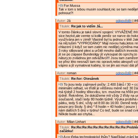
For:Mussa
Tak v tom s tebou musim souhlasit,nic se tam neděje!!
pohnout?!
Autor:
Já
odpovědět
| #4
Titulek:
Re:jak to vidím Já...
V tomto článku je také slovní spojení: VYVÁŽENÉ I
sice hezké,ale vemte si kolik peněz se narve do hokej
využívána jen v zimě! Vlastně byl tu jednou v létě Ja
na něj tušim "VYPRODÁNO" Mají novou halu,letos r
chlazení (i když se tam zatim nic neděje),výměna ma
3 roky slibované plexi a určitě mnoho dalších investi
jít se po zápase Bundesligy jít vykoupat do sprchy,to j
nátury,to zvládnou jen odvážlivci!!! Jsou tam zaměstnan
se přez léto nesnaží tam nic opravit,nebo alespoň vzí
vápno a jít vymalovat kabiny, to se jim asi musí dát 
Autor:
roman
odpovědět
| #4
Titulek:
Re:for: Otesánek
To jsou tedy zajímavé počty: 2.400 žáků / 30 = cca
minimální odhad, ve třídě je většinou méně než 30 žá
má týdně 2 hodiny tělocviku, tzn. musíme na hřišti pr
týdně. Řekněme, že dokážeme mít vždy 2 třídy na u
současně, stačí tedy 80 hodin týdně. Výuka probíhá 
pátku, tedy 5 dní, vždy od 8:00 do 16:00. Denně ted
pouze pro školy. 5 dnů * 8 hodin = 40 hodin ( pouze 
nám dalších 5 dnů v týdnu! Co teď, bude se snad cv
Někde bude asi chyba...
Autor:
Milan Linhart
odpovědět
| #4
Titulek:
Re:Re:Re:Re:Re:Re:Re:Re:Re:Re:Problém
začátku!
A co třeba technologické lhůty? Například zrání 