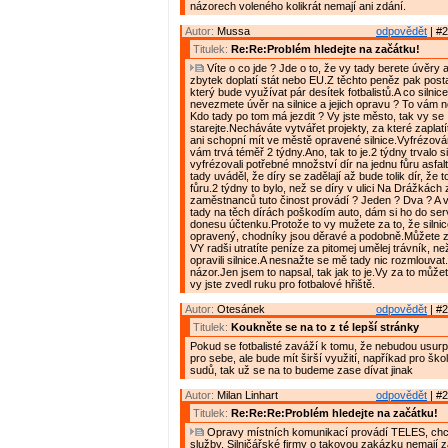
názorech voleného kolikrát nemají ani zdání.
Autor:
Mussa
odpovědět
| #2
Titulek:
Re:Re:Problém hledejte na začátku!
Víte o co jde ? Jde o to, že vy tady berete úvěry 
zbytek doplatí stát nebo EU.Z těchto peněz pak posta
který bude využívat pár desítek fotbalistů.A co silnice
nevezmete úvěr na silnice a jejich opravu ? To vám n
Kdo tady po tom má jezdit ? Vy jste město, tak vy se
starejte.Necháváte vytvářet projekty, za které zaplatí
ani schopní mít ve městě opravené silnice.Vyfrézování
vám trvá téměř 2 týdny.Ano, tak to je.2 týdny trvalo s
vyfrézovali potřebné množství dír na jednu fůru asfal
tady uváděl, že díry se zadělají až bude tolik dír, že 
fůru.2 týdny to bylo, než se díry v ulici Na Drážkách z
zaměstnanců tuto činost provádí ? Jeden ? Dva ? A ví
tady na těch dírách poškodím auto, dám si ho do se
donesu účtenku.Protože to vy mužete za to, že silni
opravený, chodníky jsou děravé a podobně.Můžete za
VY radši utratíte peníze za pitomej umělej trávník, ne
opravili silnice.A nesnažte se mě tady nic rozmlouvat
názor.Jen jsem to napsal, tak jak to je.Vy za to může
vy jste zvedl ruku pro fotbalové hřiště.
Autor:
Otesánek
odpovědět
| #2
Titulek:
Koukněte se na to z té lepší stránky
Pokud se fotbalisté zaváží k tomu, že nebudou usurp
pro sebe, ale bude mít širší využití, napříkad pro ško
sudů, tak už se na to budeme zase dívat jinak
Autor:
Milan Linhart
odpovědět
| #2
Titulek:
Re:Re:Re:Problém hledejte na začátku!
Opravy místních komunikací provádí TELES, chce
služby. Silničářské firmy o takovou zakázku nemají z