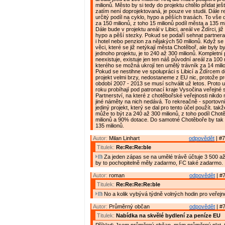
milionů. Město by si tedy do projektu chtělo přidat ješ
zatím není doprojektovaná, je pouze ve studii. Dále r
určitý podíl na cyklo, hypo a pěších trasách. To vš
za 150 milionů, z toho 15 milionů podíl města a 135 mi
Dále bude v projektu areál v Libici, areál ve Ždírci, j
hypo a pěší stezky. Pokud se podaří sehnat partnera
i hotel nebo penzion za nějakých 50 milionů. Když se n
věci, které se již netýkají města Chotěboř, ale byly 
jednoho projektu, je to 240 až 300 milionů. Kompletní 
neexistuje, existuje jen ten náš původní areál za 100 
kterého se možná ukrojí ten umělý trávník za 14 mili
Pokud se nestihne ve spolupráci s Libicí a Ždírcem d
projekt velmi brzy, nedostaneme z EU nic, protože pr
období 2007 - 2013 se musí schválit už letos. Proto 
roku probíhají pod patronací kraje Vysočina veřejn
Partnerství, na které z chotěbořské veřejnosti nikdo
jiné náměty na nich nedává. To rekreačně - sportovn
jediný projekt, který se dal pro tento účel použít. takž
může to být za 240 až 300 milionů, z toho podíl Cho
milionů a 90% dotace. Do samotné Chotěboře by tak m
135 milionů.
Autor:
Milan Linhart
odpovědět
| #7
Titulek:
Re:Re:Re:ble
Za jeden zápas se na umělé trávě účtuje 3 500 až
by to pochopitelně měly zadarmo, FC také zadarmo.
Autor:
roman
odpovědět
| #7
Titulek:
Re:Re:Re:Re:ble
No a kolik vybývá týdně volných hodin pro veřejn
Autor:
Průměrný občan
odpovědět
| #7
Titulek:
Nabídka na skvělé bydlení za peníze EU