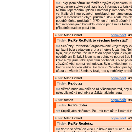
Taky jsem pátral, se téměř stejným výsledkem. 
www.partnerstvi-vysocina.cz jsou informace z loňské
Místímu operačnímu plánu Chotěboř je uvedeno: "In
vznikajících integrovaných projektech nemáme oprávn
proto v materiálech chybí příloha číslo 6 i další zmín
podobě těchto projektů." !?!?!?! co tím chtěl básník říc
tam uvedena jako kontaktní osoba pan Lukáš Fiala 
případně snad on podá info...
Autor:
Milan Linhart
odpovědět
| #9
Titulek:
Re:Re:Re:Kolik to všechno bude stát?
Schůzky Partnerství organizované krajem byly vlon
ta hlavní byla začátkem srpna v hotelu U zámku. Ně
byla, ale je možné, že lidi z textu nepochopili, o co jde
nevěděl ani já, když jsem na tu schůzku poprvé šel. By
kraje a my jsme také zpočátku nechápali, co se po n
závažné věci se má rozhodovat. Bylo to všechno hro
trochu šité horkou jehlou. Ale tady v Chotěboři prý by
účast ze všech 15 míst v kraji, kde ty schůzky probě
Autor:
Milan Linhart
odpovědět
| #9
Titulek:
Re:dotaz
Větrná bude dokončena až všichni postaví, aby n
nejezdila těžká technika a těžká nákladní auta.
Autor:
roman
odpovědět
| #9
Titulek:
Re:Re:dotaz
Stejně jako Haškova, že - tak tam už to říkáte 6 le
Autor:
Milan Linhart
odpovědět
| #9
Titulek:
Re:Re:Re:dotaz
Veďte seriózní diskusi. Haškova ulice tu není. Na 