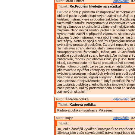
Autor:
Milan Linhart
odpovědět
| #2
Titulek:
Re:Problém hledejte na začátku!
Víte v čem je podstata zastupitelské demokracie?
občané podle svých skupinových zájmů sdružují do p
volebních stran, které svobodně zakládají. Každá z
takto může sdružit, zaregistrovat a kandidovat ve vol
volí tu zájmovou skupinu,jejíž zájmy stojí nejblíže jeh
zájmům. Nebo nevolí nikoho, protože si nemůže vybrat
vybrat mohl, založí si případně zájmovou skupinu vl
skupina (volební strana), která obdrží nejvíce hlasů,
své zájmy. Nebo se spojí s dalšími zájmovými skupin
své zájmy prosazují společně. Za první republiky to b
To měli svoji stranu dělníci, státní zaměstnanci, agrárn
velkopodnikatelé, živnostníci, fašisti, atd. V Chotěboř
tradičně svoji volební stranu hokejisti. Ale mohou si ji z
zahrádkáři, "spolek pro obnovu kina", jak je libo. Kol
hlasů, takovou bude mít šanci prosadit právě to svoje
třeba mohou prosadit, že se za peníze města budou č
přistavovat a vyvážet kontejnery ze zahrádek. Rybář
vybojovat pronájem městských rybníků pro svůj spole
všechno je normální, legální a legitimní. Patrik Perk
zastupitelstvu "objevil Ameriku", když prohlásil, že má
zastupitelstvo skládá z jednotlivých zájmových skup
zastupitelstvo, každý parlament nebo senát se skládá
zájmových skupin!!!
Autor:
Kádrová politika
odpovědět
| #2
Titulek:
Kádrová politika
Kádrová politika - souhlas s Mikešem.
Autor:
kujon
odpovědět
| #2
Titulek:
.
Jo, jenže častější vyvážení kontejnerů ze zahrádek n
10mega jako vaše slavná umělá tráva, která bude slo