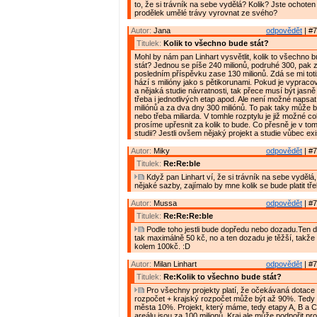
to, že si trávník na sebe vydělá? Kolik? Jste ochote
prodělek umělé trávy vyrovnat ze svého?
Autor:
Jana
odpovědět
| #7
Titulek:
Kolik to všechno bude stát?
Mohl by nám pan Linhart vysvětlit, kolik to všechno
stát? Jednou se píše 240 milionů, podruhé 300, pak 
posledním příspěvku zase 130 milionů. Zdá se mi toti
hází s milióny jako s pětikorunami. Pokud je vypraco
a nějaká studie návratnosti, tak přece musí být jasn
třeba i jednotlivých etap apod. Ale není možné napsa
miliónů a za dva dny 300 miliónů. To pak taky může 
nebo třeba miliarda. V tomhle rozptylu je již možné co
prosíme upřesnit za kolik to bude. Co přesně je v tom
studii? Jestli ovšem nějaký projekt a studie vůbec exi
Autor:
Miky
odpovědět
| #7
Titulek:
Re:Re:ble
Když pan Linhart ví, že si trávník na sebe vydělá
nějaké sazby, zajímalo by mne kolik se bude platit tř
Autor:
Mussa
odpovědět
| #7
Titulek:
Re:Re:Re:ble
Podle toho jestli bude dopředu nebo dozadu.Ten 
tak maximálně 50 kč, no a ten dozadu je těžší, takže
kolem 100kč. :D
Autor:
Milan Linhart
odpovědět
| #7
Titulek:
Re:Kolik to všechno bude stát?
Pro všechny projekty platí, že očekávaná dotace 
rozpočet + krajský rozpočet může být až 90%. Tedy
města 10%. Projekt, který máme, tedy etapy A, B a 
areálu jsou za 100 milionů. Kraj ale může podpořit pr