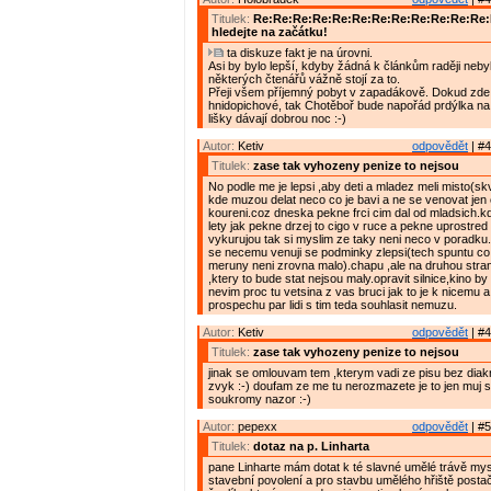
Titulek:
Re:Re:Re:Re:Re:Re:Re:Re:Re:Re:Re:Re
hledejte na začátku!
ta diskuze fakt je na úrovni.
Asi by bylo lepší, kdyby žádná k článkům raději nebyl
některých čtenářů vážně stojí za to.
Přeji všem příjemný pobyt v zapadákově. Dokud zde 
hnidopichové, tak Chotěboř bude napořád prdýlka na
lišky dávají dobrou noc :-)
Autor:
Ketiv
odpovědět
| #4
Titulek:
zase tak vyhozeny penize to nejsou
No podle me je lepsi ,aby deti a mladez meli misto(skv
kde muzou delat neco co je bavi a ne se venovat jen 
koureni.coz dneska pekne frci cim dal od mladsich.kd
lety jak pekne drzej to cigo v ruce a pekne uprostred s
vykurujou tak si myslim ze taky neni neco v poradku
se necemu venuji se podminky zlepsi(tech spuntu c
meruny neni zrovna malo).chapu ,ale na druhou stra
,ktery to bude stat nejsou maly.opravit silnice,kino by
nevim proc tu vetsina z vas bruci jak to je k nicemu a
prospechu par lidi s tim teda souhlasit nemuzu.
Autor:
Ketiv
odpovědět
| #4
Titulek:
zase tak vyhozeny penize to nejsou
jinak se omlouvam tem ,kterym vadi ze pisu bez diakr
zvyk :-) doufam ze me tu nerozmazete je to jen muj
soukromy nazor :-)
Autor:
pepexx
odpovědět
| #5
Titulek:
dotaz na p. Linharta
pane Linharte mám dotat k té slavné umělé trávě mys
stavební povolení a pro stavbu umělého hřiště postač