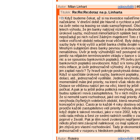
Autor:
Milan Linhart
odpovědět
| #6
Titulek:
Re:Re:Re:dotaz na p. Linharta
Když budeme čekat, až si na investice našetříme
načekáme. V dnešní době jde hlavně o rychlost a poř
na úvěr nebo na leasing se stalo samozřejmostí. Obc
letech výhodu, že jim banky nabízejí nízké a dlouho
úrokové sazby, možnosti mimořádných splátek bez 
nepožadují po nich ručení žádným majetkem! Toto z 
velice vstřícné období nebude trvat věčně. Byly dob
sazby byly 4 krát vyšší a ještě banka chtěla dvojité 
Mnohým subjektům dnes banky pevnou úrokovou sa
nenabídnou. Úvěr je tedy výhodnější než postupné
peněz na nějakém termínovaném vkladu v bance s ú
nic a se spoustou bankovních poplatků. Při úvěru jsm
bankovních poplatků osvobozeni. Když si k tomu přip
míru inflace, je úvěr jednoznačně výhodný. A ty úroky
jen zaplatí navíc? Ty hravě pokryje poskytnutá dotac
Když si spočítáte úrokové sazby, bankovní poplatky, i
dotaci, atd., jednoznačně vyděláte. Jediná nevýhoda 
momentálně máte jiné priority, na které však nikdo do
Dotace se většinou nabízí jen na věci, které by ještě 
počkat. A pak je tu ještě jedna politická nevýhoda, pr
budou splácet i nová zastupitelstva. To v nich může v
že si nemohli sami rozhodnout, jaké oni mají priority. A
nevýhoda čtyřletých volebních období, která neumož
koncepční práci. Často je to každé 4 roky doslova od
prootže každé zastupitelstvo vidí priority města někde
když dojde k takové revoluci, jako v roce 2002, kdy 
celá rada města a šest ze sedmi radních sedělo v zas
poprvé v životě. Pak je těm nově zvoleným nepříjemn
někdo před nimi závazně nalinkoval, co mají splácet a
jim zbývá pro vlastní rozhodování. Tady je ekonomic
jednoznačně v rozporu s hlediskem politickým.
Autor:
Roteiro
odpovědět
| #6