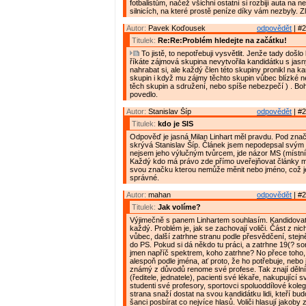
fotbalistům, načež všichni ostatní si rozbijí auta na
silnicích, na které prostě peníze díky vám nezbyly. Zl
Autor:
Pavek Koďousek
odpovědět
| #2
Titulek:
Re:Re:Problém hledejte na začátku!
To jistě, to nepotřebuji vysvětlit. Jenže tady došlo
říkáte zájmová skupina nevytvořila kandidátku s jas
nahrabat si, ale každý člen této skupiny pronikl na ka
skupin i když mu zájmy těchto skupin vůbec blízké ne
těch skupin a sdružení, nebo spíše nebezpečí ) . Boh
povedlo.
Autor:
Stanislav Šíp
odpovědět
| #2
Titulek:
kdo je SIS
Odpověď je jasná Milan Linhart měl pravdu. Pod zna
skrývá Stanislav Šíp. Článek jsem nepodepsal svý
nejsem jeho výlučným tvůrcem, jde názor MS (místn
Každý kdo má právo zde přímo uveřejňovat články m
svou značku kterou nemůže měnit nebo jméno, což j
správné.
Autor:
mahan
odpovědět
| #2
Titulek:
Jak volíme?
Výjimečně s panem Linhartem souhlasím. Kandidova
každý. Problém je, jak se zachovají voliči. Část z ni
vůbec, další zatrhne stranu podle přesvědčení, stejn
do PS. Pokud si dá někdo tu práci, a zatrhne 19(? so
jmen napříč spektrem, koho zatrhne? No přece toho
alespoň podle jména, ať proto, že ho potřebuje, nebo 
známý z důvodů renome své profese. Tak znají děln
(ředitele, jednatele), pacienti své lékaře, nakupující s
studenti své profesory, sportovci spoluoddílové kole
strana snaží dostat na svou kandidátku lidi, kteří bud
šanci posbírat co nejvíce hlasů. Voliči hlasují jakoby