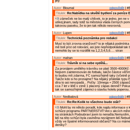
jiný
Autor:
Bloumal
odpovědět
| #8
Titulek:
Re:Nabídka na skvělé bydlení za peníze 
zámeček ne bo malý chlívek, to je jedno, jen ne v
utíkej jinam, tady totiž ta městská vláda černých po
takovou paseku, že to jen tak někdo nesrovná.
Autor:
Lupen
odpovědět
| #8
Titulek:
Technická poznámka pro redakci
Musí to být zrovna oranžové? to je nějaká podmínka
mě bolí prst od rolování, asi jste nepředpokládali tak
nemohlo by se to rozdělit na 1,2,3,4,5,6..... stran
Autor:
mahan
odpovědět
| #8
Titulek:
Trávník si na sebe vydělá...
Za pronájem umělého trávníku se platí 3500-4000Kč
Nejsem zainteresován do fotbalu, takže částce věřím.
to budou mít zdarma, FC samozřejmě taky (včetně př
Takže kdo si ho pronajme? Na nějaký přátelák typu P
díra to asi nevypadá... Počty: 10mega = 2500 zápasů á
cca 7 let v létě v zimě 1 placený zápas denně? Poku
tak se samozřejmě zájemci o stavbu hotelu poperou..
Autor:
Nedbalová
odpovědět
| #8
Titulek:
Re:Re:Kolik to všechno bude stát?
Mohl by mi někdo poradit, kde najdu informace o 
schůze programu PARTNERSTVÍ? Ani v akcích města
na stránkách Podoubraví jsem to nenašla.Nemyslím,
lidí na této schůzi byla zaviněna nezájmem lidí.Nebu
vždy ve špatné informovanosti občanů? Na co mám
deníky?