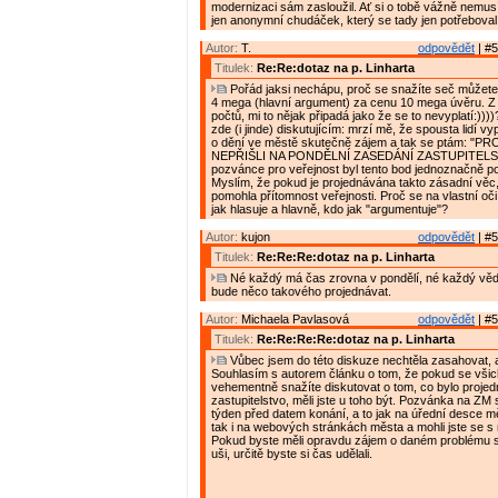
modernizaci sám zasloužil. Ať si o tobě vážně nemusí
jen anonymní chudáček, který se tady jen potřeboval 
Autor:
T.
odpovědět
| #5
Titulek:
Re:Re:dotaz na p. Linharta
Pořád jaksi nechápu, proč se snažíte seč můžete
4 mega (hlavní argument) za cenu 10 mega úvěru. Z
počtů, mi to nějak připadá jako že se to nevyplatí:))
zde (i jinde) diskutujícím: mrzí mě, že spousta lidí v
o dění ve městě skutečně zájem a tak se ptám: "P
NEPŘIŠLI NA PONDĚLNÍ ZASEDÁNÍ ZASTUPITELS
pozvánce pro veřejnost byl tento bod jednoznačně 
Myslím, že pokud je projednávána takto zásadní vě
pomohla přítomnost veřejnosti. Proč se na vlastní oč
jak hlasuje a hlavně, kdo jak "argumentuje"?
Autor:
kujon
odpovědět
| #5
Titulek:
Re:Re:Re:dotaz na p. Linharta
Né každý má čas zrovna v pondělí, né každý vědě
bude něco takového projednávat.
Autor:
Michaela Pavlasová
odpovědět
| #5
Titulek:
Re:Re:Re:Re:dotaz na p. Linharta
Vůbec jsem do této diskuze nechtěla zasahovat, 
Souhlasím s autorem článku o tom, že pokud se všic
vehementně snažíte diskutovat o tom, co bylo proje
zastupitelstvo, měli jste u toho být. Pozvánka na ZM
týden před datem konání, a to jak na úřední desce 
tak i na webových stránkách města a mohli jste se s n
Pokud byste měli opravdu zájem o daném problému sl
uši, určitě byste si čas udělali.