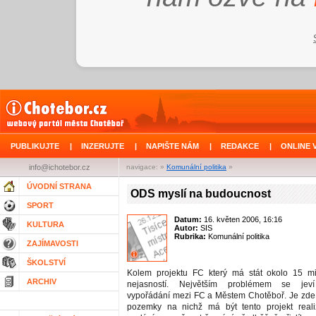
PUBLIKUJTE
|
INZERUJTE
|
NAPIŠTE NÁM
|
REDAKCE
|
ONLINE 
info@ichotebor.cz
navigace: »
Komunální politika
»
ÚVODNÍ STRANA
ODS myslí na budoucnost
SPORT
Datum:
16. květen 2006, 16:16
KULTURA
Autor:
SIS
Rubrika:
Komunální politika
ZAJÍMAVOSTI
ŠKOLSTVÍ
Kolem projektu FC který má stát okolo 15 m
ARCHIV
nejasností. Největším problémem se jeví
vypořádání mezi FC a Městem Chotěboř. Je zde
pozemky na nichž má být tento projekt real