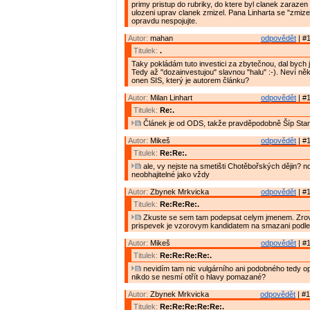
primy pristup do rubriky, do ktere byl clanek zarazen
ulozeni uprav clanek zmizel. Pana Linharta se "zmiz
opravdu nespojujte.
Autor:
mahan
odpovědět
| #1
Titulek:
.
Taky pokládám tuto investici za zbytečnou, dal bych ji
Tedy až "dozainvestujou" slavnou "halu" :-). Neví něk
onen SIS, který je autorem článku?
Autor:
Milan Linhart
odpovědět
| #1
Titulek:
Re:.
Článek je od ODS, takže pravděpodobně Šíp Stan
Autor:
Mikeš
odpovědět
| #1
Titulek:
Re:Re:.
ale, vy nejste na smetišti Chotěbořských dějin? no
neobhajitelné jako vždy
Autor:
Zbynek Mrkvicka
odpovědět
| #1
Titulek:
Re:Re:Re:.
Zkuste se sem tam podepsat celym jmenem. Zrov
prispevek je vzorovym kandidatem na smazani podle
Autor:
Mikeš
odpovědět
| #1
Titulek:
Re:Re:Re:Re:.
nevidím tam nic vulgárního ani podobného tedy 
nikdo se nesmí otřít o hlavy pomazané?
Autor:
Zbynek Mrkvicka
odpovědět
| #1
Titulek:
Re:Re:Re:Re:Re:.