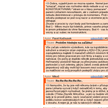
Dobra, vyjadril jsem se mozna spatne. Nemel jse
"smazat", mazat vas rozhodne nikdo nebude a uz vu
KONSTRUKTIVNIMU "otirani se o hlavy pomazane".
panem Linhartem nesouhlasim, ale v zadnem pripade 
nebudu diskriminovat v pristupu do komentaru. Prot
odvahu podepsat se pod svuj nazor a vicemene jej k
obhajuje.
Zkuste si procist ty ctyri body pod formularem a zam
Bod 1 - Mikes muze byt kdekdo, prinos vaseho prispe
to jenom prikladani do ohne flamewaru. Bod 4 - vas 
vecny a uz vubec ne konstruktivni.
Autor:
Pavel Koďousek
odpovědět
| #1
Titulek:
Problém hledejte na začátku!
Vše začalo volebním výsledkem, kde na kandidátká
sdružení a stran(ze stran zejména u KDU-ČSL) proni
zastupitelstva majitelé či manažeři větších místních f
místo pro město pracovat pro své firmy a kapsy a vz
nahrávat. Do počtu je doplnilo několik jednodušeji uva
Heřmanský poslušně hlasuje za přesunutou autobus
parkování u své zeleniny, jakýsi Jakeš zvedá aktivn
pinponkový stůl aby mohl být bossem mezi svými tenis
za maličkost ve svůj prospěch podepíší zkázu pro z
Autor:
Mikeš
odpovědět
| #2
Titulek:
Re:Re:Re:Re:Re:Re:.
Nemyslím, že by jste měl někomu bránit v přístu
pana Linharta vyzval (i když netradičně) k tomu, aby
jasnozřivosti jejich rozhodnutí. Se jmény je to těžké,
cokoliv (Třeba Zbyněk Mrkvička - a jen vy budete vědě
tady je to prostě jedno, navíc současné vedení prov
politiku konce sedmdesátých let a i když nejsem pří
v dosahu. A nejen já, je nás tu takových několik.