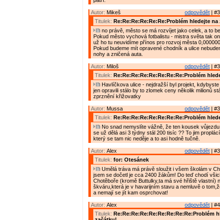
patří.
Autor:
Mikeš
odpovědět
| #3
Titulek:
Re:Re:Re:Re:Re:Re:Problém hledejte na 
no právě, město se má rozvíjet jako celek, a to bez
Pokud město vychová fotbalistu - mistra světa tak o
už ho tu neuvidíme přínos pro rozvoj města 0,000000
Pokud budeme mít opravené chodník a ulice nebude
nohy a zničená auta.
Autor:
Miloš
odpovědět
| #3
Titulek:
Re:Re:Re:Re:Re:Re:Re:Re:Problém hlede
Havlíčkova ulice - nejdražší byl projekt, kdybyste j
jen opravili stálo by to zlomek ceny několik milionů stál
zprznění křižovatky
Autor:
Mussa
odpovědět
| #3
Titulek:
Re:Re:Re:Re:Re:Re:Re:Re:Problém hlede
No snad nemyslíte vážně, že ten kousek vůjezdu 
se už dělá asi 3 týdny stál 200 tisíc ?? To jim proplá
který se tam nic neděje a to asi hodně tučně.
Autor:
Alex
odpovědět
| #3
Titulek:
for: Otesánek
Umělá tráva má právě sloužit i všem školám v Cho
jsem se dočetl je cca 2400 žákům! Do teď chodí všic
Chotěboře (kromě Buttulky,ta má své hřiště vlastní) n
škváru,která je v havarijním stavu a nemluvě o tom,ž
a nemají se jít kam osprchovat!
Autor:
Alex
odpovědět
| #4
Titulek:
Re:Re:Re:Re:Re:Re:Re:Re:Re:Problém hl
začátku!