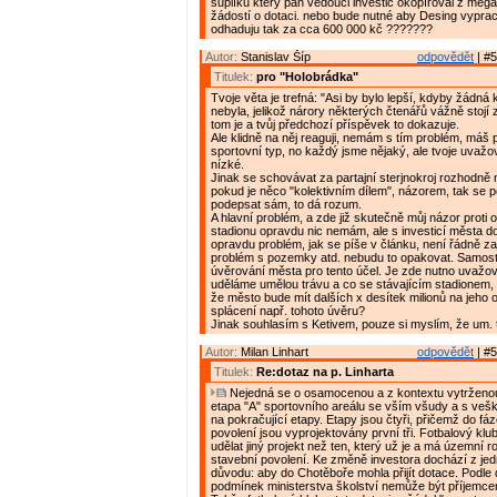
šuplíku který pan vedouci investic okopíroval z mega
žádostí o dotaci. nebo bude nutné aby Desing vyprac
odhaduju tak za cca 600 000 kč ???????
Autor:
Stanislav Šíp
odpovědět
| #5
Titulek:
pro "Holobrádka"
Tvoje věta je trefná: "Asi by bylo lepší, kdyby žádná 
nebyla, jelikož nárory některých čtenářů vážně stojí 
tom je a tvůj předchozí příspěvek to dokazuje.
Ale klidně na něj reaguji, nemám s tím problém, máš
sportovní typ, no každý jsme nějaký, ale tvoje uvažov
nízké.
Jinak se schovávat za partajní sterjnokroj rozhodně 
pokud je něco "kolektivním dílem", názorem, tak se 
podepsat sám, to dá rozum.
A hlavní problém, a zde již skutečně můj názor proti 
stadionu opravdu nic nemám, ale s investicí města 
opravdu problém, jak se píše v článku, není řádně zaj
problém s pozemky atd. nebudu to opakovat. Samosta
úvěrování města pro tento účel. Je zde nutno uvažova
uděláme umělou trávu a co se stávajícím stadionem, 
že město bude mít dalších x desítek milionů na jeho 
splácení např. tohoto úvěru?
Jinak souhlasím s Ketivem, pouze si myslím, že um. t
Autor:
Milan Linhart
odpovědět
| #5
Titulek:
Re:dotaz na p. Linharta
Nejedná se o osamocenou a z kontextu vytrženou i
etapa "A" sportovního areálu se vším všudy a s veš
na pokračující etapy. Etapy jsou čtyři, přičemž do fá
povolení jsou vyprojektovány první tři. Fotbalový klu
udělat jiný projekt než ten, který už je a má územní r
stavební povolení. Ke změně investora dochází z je
důvodu: aby do Chotěboře mohla přijít dotace. Podle
podmínek ministerstva školství nemůže být příjemc