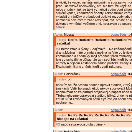
je vidět, že vůbec nemáte ani ponětí o současných 
prací, asfaltové obalovačky, atd. A o tom, že když se 
nebo chodník, tak se také vyměňují vodovodní a kana
silniční vpusti, kanalizační šachty, rekonstruuje veřej
vkládají chráničky pro budoucí optické rozvody, aby
nemuselo celé město zase rozkopat, atd. prostě se r
dokonce vyměňují veškeré sítě, neoravuje se pouze
silnice.
Autor:
Mussa
odpovědět
| #4
Titulek:
Re:Re:Re:Re:Re:Re:Re:Re:Re:Re:Re:Prob
začátku!
Beton zraje 3 týdny ? Zajímavé....No každopádně 
drahý.Možná máte pravdu a možná ne.Víte co je jisté
komunikace a chodníky mají přednost před fotbalový
jste vy schválily je důkaz, že tam sedí lidé, kteří by 
neměly.A nejsem zastáncem žádné politické strany.A 
Rozhodně nikoho z těch, kteří zvedli ruku pro.
Autor:
Holobrádek
odpovědět
| #4
Titulek:
:-)
nedivím se, že Standa nechce opravit stadion, který 
troskách. Viděl ho snad někdo někdy sportovat? Mož
nechovávat se za partajní stejnokroj a napsat něco 
Třeba nehceme opravovat stadion, jelikož chceme něc
zatím u úst zmiňovaných pánů slyšíme jen nechcem
nechceme...
Autor:
.
odpovědět
| #4
Titulek:
Re:Re:Re:Re:Re:Re:Re:Re:Re:Re:Re:Re
hledejte na začátku!
nauč se pravopisu chytrolíne :-)
Autor:
Holobrádek
odpovědět
| #4