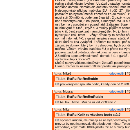
Příklad: Jsem průměrný občan, mám průměrný plat. C
rodinu zajistit vlastní bydlení. Uvažuji o stavbě normá
menšího domku. Nemám ale dostatek financí, musím s
Najednou však přichází nabídka: EU mi půjčí 27 milió
postavím na bydlení menší zámeček za 30 miliónů. P
musí stát 30 miliónů, bude tam 5 garáží, 2 bazény, po
bar s vodotryskem, 8 koupelen, 4 kuchyně, WC s a
ostřikem a vysoušečem pozadí atd. Zajásám! Super, 
musím využít! Stačí, když si 3 milióny půjčím v banc
jako král. Jenže pak začínám přemýšlet. No jo, hmm ..
bydlet jako král, hmm ... Vždyť přece by mi stačilo n
normální domek 4+1 s garáží mi přece musí stačit. A 
úklid, údržbu i na vytápění. Začínám tak trochu počít
zjišťuji, že domek, který by mi vyhovoval, bych pořídi
miliónu. Váhám, váhám, nabídka EU je přece tak výh
podávat žádost o dotaci, ale nakonec si beru v bance
2,5 miliónu a postavím si menší domek 4+1 s garáží. 
spoludiskutující občané?
(Ještě na vysvětlenou dodávám, že další podmínkou 
luxusní zámeček nesmím 100 let prodat ani pronajíma
Autor:
Mikeš
odpovědět
| #8
Titulek:
Re:Re:Re:Re:Re:ble
pro veřejnost spousta hodin, každý den od 23.00 
Autor:
Mussa
odpovědět
| #8
Titulek:
Re:Re:Re:Re:Re:Re:ble
Asi tak...hehe...Možná už od 22:00 ne ?
Autor:
Miky
odpovědět
| #8
Titulek:
Re:Re:Kolik to všechno bude stát?
spousta milionů, ale musejí za ně být posteveny vě
provoz by neufinancovalo třicetitisícové město. To s
rozhoduje, když máte 100% jistotu, že se s dluhy bu