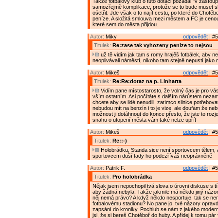
Takže fotbalový klub o tuto dotaci požádal "v zastoup
samozřejmě komplikace, protože se to bude muset sl
ošetřit. Jde však o to najít cestu, po které do Chotěb
peníze. A složitá smlouva mezi městem a FC je cenou 
které sem do města přijdou.
Autor:
Miky
odpovědět
| #5
Titulek:
Re:zase tak vyhozeny penize to nejsou
už tě vidím jak tam s romy hrajěš fotbálek, aby neh
neoplivávali náměstí, nikoho tam stejně nepustí jako 
Autor:
Mikeš
odpovědět
| #5
Titulek:
Re:Re:dotaz na p. Linharta
Vidím pane místostarosto, že volný čas je pro vás 
vším ostatním. Asi počítáte s dalším nárůstem nezam
chcete aby se lidé nenudili, zatímco silnice potřebov
nebudou mít na benzín i to je vize, ale doufám že ne
možnost ji dotáhnout do konce přesto, že jste to rozjel
snahu o utopení města vám také nelze upřít
Autor:
Mikeš
odpovědět
| #5
Titulek:
Re::-)
Holobrádku, Standa sice není sportovcem tělem, al
sportovcem duší tady ho podezříváš neoprávněně
Autor:
Patrik F.
odpovědět
| #5
Titulek:
Pro holobrádka
Nějak jsem nepochopil tvá slova o úrovni diskuse s tí
aby žádná nebyla. Takže jakmile má někdo jiný názor 
něj nemá právo? A když někdo nesportuje, tak se nem
fotbalovému stadionu? No pane jo, tvé názory opravd
zapsání do kroniky. Pochlub se nám z jakého moder
jsi, že si bereš Chotěboř do huby. A přidej k tomu pár v