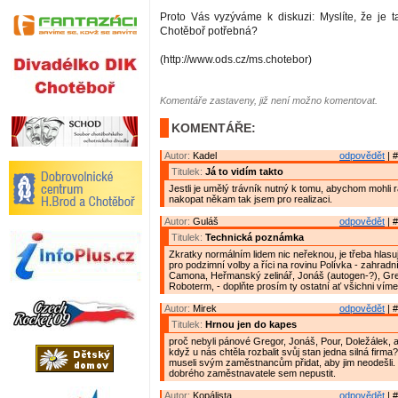
Proto Vás vyzýváme k diskuzi: Myslíte, že je ta
Chotěboř potřebná?
(http://www.ods.cz/ms.chotebor)
Komentáře zastaveny, již není možno komentovat.
KOMENTÁŘE:
Autor:
Kadel
odpovědět
| #
Titulek:
Já to vidím takto
Jestli je umělý trávník nutný k tomu, abychom mohli
nakopat někam tak jsem pro realizaci.
Autor:
Guláš
odpovědět
| #
Titulek:
Technická poznámka
Zkratky normálním lidem nic neřeknou, je třeba hlasují
pro podzimní volby a říci na rovinu Polívka - zahradn
Camona, Heřmanský zelinář, Jonáš (autogen-?), Gre
Roboterm, - doplňte prosím ty ostatní ať všichni víme
Autor:
Mirek
odpovědět
| #
Titulek:
Hrnou jen do kapes
proč nebyli pánové Gregor, Jonáš, Pour, Doležálek, a 
když u nás chtěla rozbalit svůj stan jedna silná firma
museli svým zaměstnancům přidat, aby jim neodešli. T
dobrého zaměstnavatele sem nepustit.
Autor:
Kopálista
odpovědět
| #