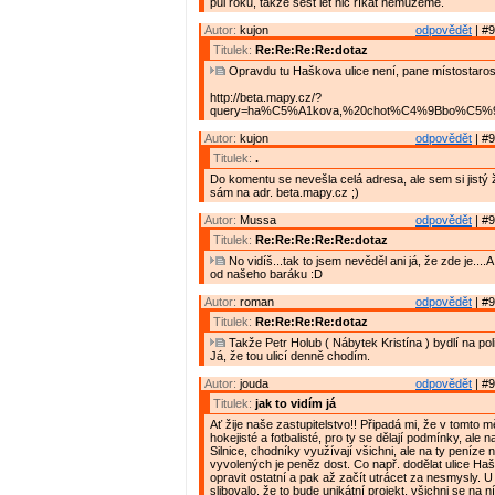
půl roku, takže šest let nic říkat nemůžeme.
Autor:
kujon
odpovědět
| #9
Titulek:
Re:Re:Re:Re:dotaz
Opravdu tu Haškova ulice není, pane místostaros
http://beta.mapy.cz/?
query=ha%C5%A1kova,%20chot%C4%9Bbo%C5%99&
Autor:
kujon
odpovědět
| #9
Titulek:
.
Do komentu se nevešla celá adresa, ale sem si jistý ž
sám na adr. beta.mapy.cz ;)
Autor:
Mussa
odpovědět
| #9
Titulek:
Re:Re:Re:Re:Re:dotaz
No vidíš...tak to jsem nevěděl ani já, že zde je....A
od našeho baráku :D
Autor:
roman
odpovědět
| #9
Titulek:
Re:Re:Re:Re:dotaz
Takže Petr Holub ( Nábytek Kristína ) bydlí na pol
Já, že tou ulicí denně chodím.
Autor:
jouda
odpovědět
| #9
Titulek:
jak to vidím já
Ať žije naše zastupitelstvo!! Připadá mi, že v tomto m
hokejisté a fotbalisté, pro ty se dělají podmínky, ale n
Silnice, chodníky využívají všichni, ale na ty peníze n
vyvolených je peněz dost. Co např. dodělat ulice Ha
opravit ostatní a pak až začít utrácet za nesmysly. U
slibovalo, že to bude unikátní projekt, všichni se na n