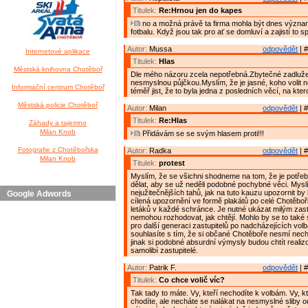
Titulek:
Re:Hrnou jen do kapes
no a možná právě ta firma mohla být dnes výz
fotbalu. Když jsou tak pro ať se domluví a zajistí to 
Autor:
Mussa
odpovědět
| #
Internetové aplikace
Titulek:
Hlas
Městská knihovna Chotěboř
Dle mého názoru zcela nepotřebná.Zbytečné zadluž
nesmyslnou půjčkou.Myslím, že je jasné, koho volit 
Informační centrum Chotěboř
téměř jist, že to byla jedna z posledních věcí, na kter
Městská policie Chotěboř
Autor:
Milan
odpovědět
| #
Titulek:
Re:Hlas
Záhady a tajemno
Milan Knob
Přidávám se se svým hlasem proti!!!
Fotografie z Chotěbořska
Autor:
Radka
odpovědět
| #
Milan Knob
Titulek:
protest
Myslím, že se všichni shodneme na tom, že je potř
dělat, aby se už neděli podobné pochybné věci. Myslí
nejužitečnějších tahů, jak na tuto kauzu upozornit b
Google Adwords
cílená upozornění ve formě plakátů po celé Chotěbo
letáků v každé schránce. Je nutné ukázat milým zast
nemohou rozhodovat, jak chtějí. Mohlo by se to také 
pro další generaci zastupitelů po nadcházejících vol
souhlasíte s tím, že si občané Chotěboře nesmí necha
jinak si podobné absurdní výmysly budou chtít realizo
samolibí zastupitelé.
Autor:
Patrik F.
odpovědět
| #
Titulek:
Co chce volič víc?
Tak tady to máte. Vy, kteří nechodíte k volbám. Vy, k
chodíte, ale necháte se nalákat na nesmyslné sliby 