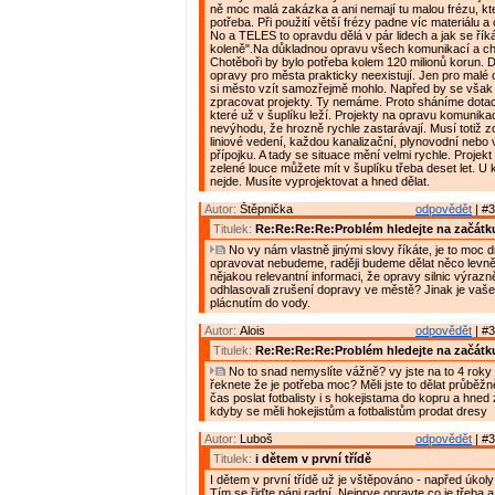
ně moc malá zakázka a ani nemají tu malou frézu, kte
potřeba. Při použití větší frézy padne víc materiálu a
No a TELES to opravdu dělá v pár lidech a jak se řík
koleně".Na důkladnou opravu všech komunikací a c
Chotěboři by bylo potřeba kolem 120 milionů korun. D
opravy pro města prakticky neexistují. Jen pro malé 
si město vzít samozřejmě mohlo. Napřed by se však
zpracovat projekty. Ty nemáme. Proto sháníme dotac
které už v šuplíku leží. Projekty na opravu komunikac
nevýhodu, že hrozně rychle zastarávají. Musí totiž z
liniové vedení, každou kanalizační, plynovodní nebo
přípojku. A tady se situace mění velmi rychle. Projek
zelené louce můžete mít v šuplíku třeba deset let. U
nejde. Musíte vyprojektovat a hned dělat.
Autor:
Štěpnička
odpovědět
| #3
Titulek:
Re:Re:Re:Re:Problém hledejte na začátk
No vy nám vlastně jinými slovy říkáte, je to moc d
opravovat nebudeme, raději budeme dělat něco levně
nějakou relevantní informaci, že opravy silnic výrazně
odhlasovali zrušení dopravy ve městě? Jinak je vaše
plácnutím do vody.
Autor:
Alois
odpovědět
| #3
Titulek:
Re:Re:Re:Re:Problém hledejte na začátk
No to snad nemyslíte vážně? vy jste na to 4 roky 
řeknete že je potřeba moc? Měli jste to dělat průběžn
čas poslat fotbalisty i s hokejistama do kopru a hned 
kdyby se měli hokejistům a fotbalistům prodat dresy
Autor:
Luboš
odpovědět
| #3
Titulek:
i dětem v první třídě
I dětem v první třídě už je vštěpováno - napřed úkol
Tím se řiďte páni radní. Nejprve opravte co je třeba 