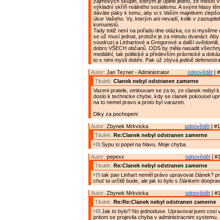
zájmových skupin, kterým je úplně jedno, že město 
výkladní skříň reálného socialismu. A svými hlasy t
dáváte páky k tomu, aby si s Vaším majetkem zlepšov
úkor Vašeho. Vy, kterým ani nevadí, kolik v zastupite
komunistů.
Tady totiž není na pořadu dne otázka, co si myslíme o
se už musí jednat, protože je za minutu dvanáct. Aby s
soudruzi a Linhartové a Gregorové a další uvědomili,
dobro VŠECH občanů. ODS by měla nasadit všechny 
mediální, tak politické a především právnické a doká
to s nimi myslí dobře. Pak už zbývá jedině defenestr
Autor:
Jan Tezner - Administrator
odpovědět
| #
Titulek:
Clanek nebyl odstranen zamerne
Vazeni pratele, omlouvam se za to, ze clanek nebyl k 
doslo k technicke chybe, kdy se clanek pokousel up
na to nemel pravo a proto byl varazen.
Diky za pochopeni
Autor:
Zbynek Mrkvicka
odpovědět
| #1
Titulek:
Re:Clanek nebyl odstranen zamerne
Sypu si popel na hlavu. Moje chyba.
Autor:
pepexx
odpovědět
| #1
Titulek:
Re:Clanek nebyl odstranen zamerne
tak pan Linhart neměl právo upravovat článek? p
chuť ta určitě bude, ale jak to bylo s článkem doopra
Autor:
Zbynek Mrkvicka
odpovědět
| #1
Titulek:
Re:Re:Clanek nebyl odstranen zamerne
Jak to bylo? No jednoduse. Upravoval jsem cosi v
pritom se projevila chyba v administracnim systemu