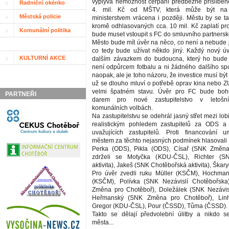
vyplývá nemožnost čerpání předběžně přislíben
Radniční okénko
4. mil. Kč od MŠTV, která může být na 
Městská policie
ministerstvem vrácena i později. Městu by se ta
kromě odhlasovaných cca. 10 mil. Kč zaplatí pro
Komunální politika
bude muset vstoupit s FC do smluvního partnersk
Město bude mít úvěr na něco, co není a nebude
co tedy bude užívat někdo jiný. Každý nový ú
KULTURNÍ AKCE
dalším závazkem do budoucna, který ho bud
není odpůrcem fotbalu a ni žádného dalšího spo
naopak, ale je toho názoru, že investice musí bý
už se dlouho mluví o potřebě oprav kina nebo ZU
velmi špatném stavu. Úvěr pro FC bude boh
PARTNEŘI
darem pro nové zastupitelstvo v letošn
komunálních volbách.
Na zastupitelstvu se odehrál jasný střet mezi lob
realistickým pohledem zastupitelů za ODS a
uvažujících zastupitelů. Proti financování u
městem za těchto nejasných podmínek hlasovali
Perka (ODS), Pikla (ODS), Císař (SNK Změna
zdrželi se Motyčka (KDU-ČSL), Richter (S
aktivita), Jakeš (SNK Chotěbořská aktivita), Škar
Pro úvěr zvedli ruku Müller (KSČM), Hochma
(KSČM), Polívka (SNK Nezávislí Chotěbořsk
Změna pro Chotěboř), Doležálek (SNK Nezávisl
Heřmanský (SNK Změna pro Chotěboř), Linh
Gregor (KDU-ČSL), Pour (ČSSD), Tůma (ČSSD).
Takto se dělají předvolební úlitby a nikdo 
města...