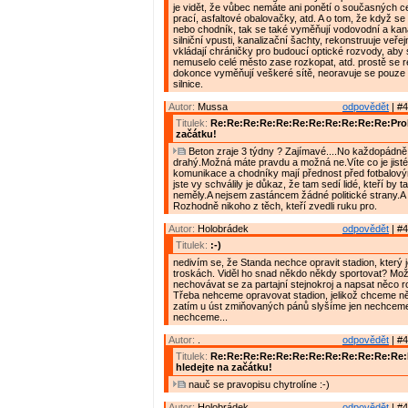
je vidět, že vůbec nemáte ani ponětí o současných 
prací, asfaltové obalovačky, atd. A o tom, že když se 
nebo chodník, tak se také vyměňují vodovodní a kana
silniční vpusti, kanalizační šachty, rekonstruuje veřej
vkládají chráničky pro budoucí optické rozvody, aby
nemuselo celé město zase rozkopat, atd. prostě se r
dokonce vyměňují veškeré sítě, neoravuje se pouze
silnice.
Autor:
Mussa
odpovědět
| #4
Titulek:
Re:Re:Re:Re:Re:Re:Re:Re:Re:Re:Re:Prob
začátku!
Beton zraje 3 týdny ? Zajímavé....No každopádně 
drahý.Možná máte pravdu a možná ne.Víte co je jisté
komunikace a chodníky mají přednost před fotbalový
jste vy schválily je důkaz, že tam sedí lidé, kteří by 
neměly.A nejsem zastáncem žádné politické strany.A 
Rozhodně nikoho z těch, kteří zvedli ruku pro.
Autor:
Holobrádek
odpovědět
| #4
Titulek:
:-)
nedivím se, že Standa nechce opravit stadion, který 
troskách. Viděl ho snad někdo někdy sportovat? Mož
nechovávat se za partajní stejnokroj a napsat něco 
Třeba nehceme opravovat stadion, jelikož chceme něc
zatím u úst zmiňovaných pánů slyšíme jen nechcem
nechceme...
Autor:
.
odpovědět
| #4
Titulek:
Re:Re:Re:Re:Re:Re:Re:Re:Re:Re:Re:Re
hledejte na začátku!
nauč se pravopisu chytrolíne :-)
Autor:
Holobrádek
odpovědět
| #4