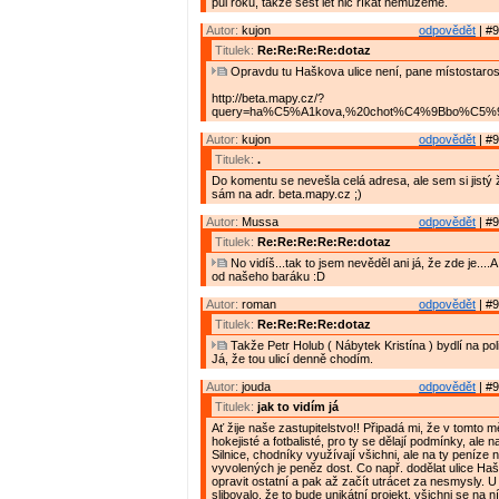
půl roku, takže šest let nic říkat nemůžeme.
Autor:
kujon
odpovědět
| #9
Titulek:
Re:Re:Re:Re:dotaz
Opravdu tu Haškova ulice není, pane místostaros
http://beta.mapy.cz/?
query=ha%C5%A1kova,%20chot%C4%9Bbo%C5%99&
Autor:
kujon
odpovědět
| #9
Titulek:
.
Do komentu se nevešla celá adresa, ale sem si jistý ž
sám na adr. beta.mapy.cz ;)
Autor:
Mussa
odpovědět
| #9
Titulek:
Re:Re:Re:Re:Re:dotaz
No vidíš...tak to jsem nevěděl ani já, že zde je....A
od našeho baráku :D
Autor:
roman
odpovědět
| #9
Titulek:
Re:Re:Re:Re:dotaz
Takže Petr Holub ( Nábytek Kristína ) bydlí na pol
Já, že tou ulicí denně chodím.
Autor:
jouda
odpovědět
| #9
Titulek:
jak to vidím já
Ať žije naše zastupitelstvo!! Připadá mi, že v tomto m
hokejisté a fotbalisté, pro ty se dělají podmínky, ale n
Silnice, chodníky využívají všichni, ale na ty peníze n
vyvolených je peněz dost. Co např. dodělat ulice Ha
opravit ostatní a pak až začít utrácet za nesmysly. U
slibovalo, že to bude unikátní projekt, všichni se na n