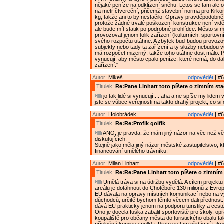
nějaké peníze na odklízení sněhu. Letos se tam ale o
na metr čtvereční, přičemž stavební norma pro Krko
kg, takže ani to by nestačilo. Opravy pravděpodobně
protože žádné trvalé poškození konstrukce není vidě
ale bude mít statik po podrobné prohlídce. Město si m
provozovat jenom tolik zařízení (kulturních, sportovníc
svého rozpočtu utáhne. A zbytek buď budou provoz
subjekty nebo tady ta zařízení a ty služby nebudou 
má rozpočet mizerný, takže toho utáhne dost málo. 
vynucují, aby město cpalo peníze, které nemá, do dal
zařízení."
Autor:
Mikeš
odpovědět
| #6
Titulek:
Re:Pane Linhart toto píšete o zimním st
jo tak lidé si vynucují.... aha a ne spíše my lidem
jste se vůbec veřejnosti na takto drahý projekt, co si
Autor:
Holobrádek
odpovědět
| #6
Titulek:
Re:Re:Profik golfik
ANO, je pravda, že mám jiný názor na věc než vě
diskutujících.
Stejně jako měla jiný názor městské zastupitelstvo, 
financování umělého trávníku.
Autor:
Milan Linhart
odpovědět
| #6
Titulek:
Re:Re:Pane Linhart toto píšete o zimním
Umělá tráva si na údržbu vydělá. A cílem projektu
areálu je dotáhnout do Chotěboře 130 milionů z Evro
EU dávala na opravy místních komunikací nebo na 
důchodců, určitě bychom těmto věcem dali přednost
dává EU prakticky jenom na podporu turistiky a cest
Ono je docela fuška zabalit sportoviště pro školy, op
koupaliště pro občany města do turistického obalu ta