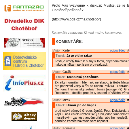
Proto Vás vyzýváme k diskuzi: Myslíte, že je ta
Chotěboř potřebná?
(http://www.ods.cz/ms.chotebor)
Komentáře zastaveny, již není možno komentovat.
KOMENTÁŘE:
Autor:
Kadel
odpovědět
| #
Titulek:
Já to vidím takto
Jestli je umělý trávník nutný k tomu, abychom mohli
nakopat někam tak jsem pro realizaci.
Autor:
Guláš
odpovědět
| #
Titulek:
Technická poznámka
Zkratky normálním lidem nic neřeknou, je třeba hlasují
pro podzimní volby a říci na rovinu Polívka - zahradn
Camona, Heřmanský zelinář, Jonáš (autogen-?), Gre
Roboterm, - doplňte prosím ty ostatní ať všichni víme
Autor:
Mirek
odpovědět
| #
Titulek:
Hrnou jen do kapes
proč nebyli pánové Gregor, Jonáš, Pour, Doležálek, a 
když u nás chtěla rozbalit svůj stan jedna silná firma
museli svým zaměstnancům přidat, aby jim neodešli. T
dobrého zaměstnavatele sem nepustit.
Autor:
Kopálista
odpovědět
| #