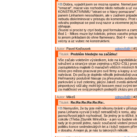
Dobra, vyjadril jsem se mozna spatne. Nemel jse
"smazat", mazat vas rozhodne nikdo nebude a uz vu
KONSTRUKTIVNIMU "otirani se o hlavy pomazane".
panem Linhartem nesouhlasim, ale v zadnem pripade 
nebudu diskriminovat v pristupu do komentaru. Prot
odvahu podepsat se pod svuj nazor a vicemene jej k
obhajuje.
Zkuste si procist ty ctyri body pod formularem a zam
Bod 1 - Mikes muze byt kdekdo, prinos vaseho prispe
to jenom prikladani do ohne flamewaru. Bod 4 - vas 
vecny a uz vubec ne konstruktivni.
Autor:
Pavel Koďousek
odpovědět
| #1
Titulek:
Problém hledejte na začátku!
Vše začalo volebním výsledkem, kde na kandidátká
sdružení a stran(ze stran zejména u KDU-ČSL) proni
zastupitelstva majitelé či manažeři větších místních f
místo pro město pracovat pro své firmy a kapsy a vz
nahrávat. Do počtu je doplnilo několik jednodušeji uva
Heřmanský poslušně hlasuje za přesunutou autobus
parkování u své zeleniny, jakýsi Jakeš zvedá aktivn
pinponkový stůl aby mohl být bossem mezi svými tenis
za maličkost ve svůj prospěch podepíší zkázu pro z
Autor:
Mikeš
odpovědět
| #2
Titulek:
Re:Re:Re:Re:Re:Re:.
Nemyslím, že by jste měl někomu bránit v přístu
pana Linharta vyzval (i když netradičně) k tomu, aby
jasnozřivosti jejich rozhodnutí. Se jmény je to těžké,
cokoliv (Třeba Zbyněk Mrkvička - a jen vy budete vědě
tady je to prostě jedno, navíc současné vedení prov
politiku konce sedmdesátých let a i když nejsem pří
v dosahu. A nejen já, je nás tu takových několik.