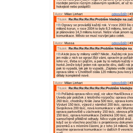
rozdejte peníze různým zábavným spolkům, ať už to j
hokejisté nebo potápěči
Autor:
Milan Linhart
odpovědět
| #3
Titulek:
Re:Re:Re:Re:Re:Problém hledejte na zač
Opravy se provádějí každý rok. V roce 2003 šlo 
milionů korun, v roce 2004 to bylo 8,3 milionu, loni už 
je plánováno 14,3 milionu korun. Nelze však jenom o
komunikace. Město se musí rozvíjet jako celek.
Autor:
Mussa
odpovědět
| #3
Titulek:
Re:Re:Re:Re:Re:Re:Problém hledejte na 
A kde jsou ty miliony vidět? Nikde...Každej rok jso
jen málo z nich se opraví.Být vámi, opravím je pořád
toho víc, třeba si i půjčím, a pak by to nebylo každý r
horké.Jenže když jeden rok opravíte díru, další rok j
pak to vypadá, tak jak to vypadá...Záplata vedle zápla
oprava silnic v Chotěboři stála 120 milionu jsou kecy
dělaly kompletně nové.
Autor:
Milan Linhart
odpovědět
| #3
Titulek:
Re:Re:Re:Re:Re:Re:Re:Problém hledejte 
Pořádná oprava něco stojí, viz ulice Havlíčkova z
Uvedu pár položek z letošního rozpočtu: oprava chodn
260 tisíc, chodníky Krále Jana 500 tisíc, oprava ko
Výsluní 150 tisíc, výjezd z náměstí 200 tisíc, oprava
Svojsíkova 200 tisíc, nová komunikace v ulici Wurmov
oprava parkoviště u záchranky 150 tisíc, obnova pří
150 tisíc, oprava komunikace Zednická 100 tisíc, atd
samozřejmě přibližné odhady. Něco vyjde ještě dráž, j
když se to všechno posčítá i s projektovou dokumen
pozemků a s místními částmi, je z toho 14 milionů. N
musíme opravovat komunikace i v dalších 8 vesnicíc