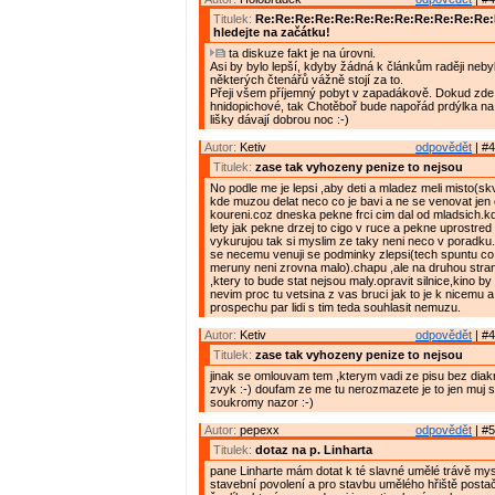
Titulek:
Re:Re:Re:Re:Re:Re:Re:Re:Re:Re:Re:Re
hledejte na začátku!
ta diskuze fakt je na úrovni.
Asi by bylo lepší, kdyby žádná k článkům raději nebyl
některých čtenářů vážně stojí za to.
Přeji všem příjemný pobyt v zapadákově. Dokud zde 
hnidopichové, tak Chotěboř bude napořád prdýlka na
lišky dávají dobrou noc :-)
Autor:
Ketiv
odpovědět
| #4
Titulek:
zase tak vyhozeny penize to nejsou
No podle me je lepsi ,aby deti a mladez meli misto(skv
kde muzou delat neco co je bavi a ne se venovat jen 
koureni.coz dneska pekne frci cim dal od mladsich.kd
lety jak pekne drzej to cigo v ruce a pekne uprostred s
vykurujou tak si myslim ze taky neni neco v poradku
se necemu venuji se podminky zlepsi(tech spuntu c
meruny neni zrovna malo).chapu ,ale na druhou stra
,ktery to bude stat nejsou maly.opravit silnice,kino by
nevim proc tu vetsina z vas bruci jak to je k nicemu a
prospechu par lidi s tim teda souhlasit nemuzu.
Autor:
Ketiv
odpovědět
| #4
Titulek:
zase tak vyhozeny penize to nejsou
jinak se omlouvam tem ,kterym vadi ze pisu bez diakr
zvyk :-) doufam ze me tu nerozmazete je to jen muj
soukromy nazor :-)
Autor:
pepexx
odpovědět
| #5
Titulek:
dotaz na p. Linharta
pane Linharte mám dotat k té slavné umělé trávě mys
stavební povolení a pro stavbu umělého hřiště postač