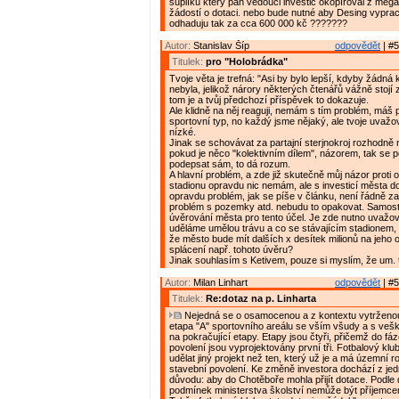
šuplíku který pan vedouci investic okopíroval z mega
žádostí o dotaci. nebo bude nutné aby Desing vyprac
odhaduju tak za cca 600 000 kč ???????
Autor:
Stanislav Šíp
odpovědět
| #5
Titulek:
pro "Holobrádka"
Tvoje věta je trefná: "Asi by bylo lepší, kdyby žádná 
nebyla, jelikož nárory některých čtenářů vážně stojí 
tom je a tvůj předchozí příspěvek to dokazuje.
Ale klidně na něj reaguji, nemám s tím problém, máš
sportovní typ, no každý jsme nějaký, ale tvoje uvažov
nízké.
Jinak se schovávat za partajní sterjnokroj rozhodně 
pokud je něco "kolektivním dílem", názorem, tak se 
podepsat sám, to dá rozum.
A hlavní problém, a zde již skutečně můj názor proti 
stadionu opravdu nic nemám, ale s investicí města 
opravdu problém, jak se píše v článku, není řádně zaj
problém s pozemky atd. nebudu to opakovat. Samosta
úvěrování města pro tento účel. Je zde nutno uvažova
uděláme umělou trávu a co se stávajícím stadionem, 
že město bude mít dalších x desítek milionů na jeho 
splácení např. tohoto úvěru?
Jinak souhlasím s Ketivem, pouze si myslím, že um. t
Autor:
Milan Linhart
odpovědět
| #5
Titulek:
Re:dotaz na p. Linharta
Nejedná se o osamocenou a z kontextu vytrženou i
etapa "A" sportovního areálu se vším všudy a s veš
na pokračující etapy. Etapy jsou čtyři, přičemž do fá
povolení jsou vyprojektovány první tři. Fotbalový klu
udělat jiný projekt než ten, který už je a má územní r
stavební povolení. Ke změně investora dochází z je
důvodu: aby do Chotěboře mohla přijít dotace. Podle
podmínek ministerstva školství nemůže být příjemc