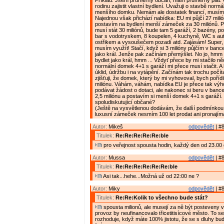
Příklad: Jsem průměrný občan, mám průměrný plat. C
rodinu zajistit vlastní bydlení. Uvažuji o stavbě normá
menšího domku. Nemám ale dostatek financí, musím s
Najednou však přichází nabídka: EU mi půjčí 27 milió
postavím na bydlení menší zámeček za 30 miliónů. P
musí stát 30 miliónů, bude tam 5 garáží, 2 bazény, po
bar s vodotryskem, 8 koupelen, 4 kuchyně, WC s a
ostřikem a vysoušečem pozadí atd. Zajásám! Super, 
musím využít! Stačí, když si 3 milióny půjčím v banc
jako král. Jenže pak začínám přemýšlet. No jo, hmm ..
bydlet jako král, hmm ... Vždyť přece by mi stačilo n
normální domek 4+1 s garáží mi přece musí stačit. A 
úklid, údržbu i na vytápění. Začínám tak trochu počít
zjišťuji, že domek, který by mi vyhovoval, bych pořídi
miliónu. Váhám, váhám, nabídka EU je přece tak výh
podávat žádost o dotaci, ale nakonec si beru v bance
2,5 miliónu a postavím si menší domek 4+1 s garáží. 
spoludiskutující občané?
(Ještě na vysvětlenou dodávám, že další podmínkou 
luxusní zámeček nesmím 100 let prodat ani pronajíma
Autor:
Mikeš
odpovědět
| #8
Titulek:
Re:Re:Re:Re:Re:ble
pro veřejnost spousta hodin, každý den od 23.00 
Autor:
Mussa
odpovědět
| #8
Titulek:
Re:Re:Re:Re:Re:Re:ble
Asi tak...hehe...Možná už od 22:00 ne ?
Autor:
Miky
odpovědět
| #8
Titulek:
Re:Re:Kolik to všechno bude stát?
spousta milionů, ale musejí za ně být posteveny vě
provoz by neufinancovalo třicetitisícové město. To s
rozhoduje, když máte 100% jistotu, že se s dluhy bu