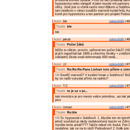
příslušná komise spolkla. Proto se tam přidávají tako
hypostezka nebo minigolf. A také musíte mít partnery
sféry. Jistě jste si všimli ranče mezi Bílkem a Sobiň
tam nedávno v rámci soutěže starostů kydal hnůj. A p
koně pro hypostezku a ten partner pro projekt Podou
Autor:
ble
odpovědět
| #6
Titulek:
ble
ble
Autor:
jakub
odpovědět
| #6
Titulek:
Počet žáků
Může tu někdo, prosím, upřesnit ten počet žáků? 240
já jich napočítal tak 1800 a všechny školky + zvláštn
základní) škola snad dohromady 600 nedá...
Autor:
JJ
odpovědět
| #7
Titulek:
Re:Re:Re:Pane Linhart toto píšete o zim
Soutěž starostů? V kydání hnoje u Sobiňova? Bož
by se radši vykydat přímo na radnici?
Autor:
T.C
odpovědět
| #7
Titulek:
to je uz v pr...
tato investice je pro mesto velice potrebna...asi tak 
pivo
Autor:
roman
odpovědět
| #7
Titulek:
Re:ble
To: hypoareál v Sobiňově. 1. Myslíte ten do kteréh
jehož součástí je nikdy nedokončený bazén ve Ždírc
myslíte tento areál???? Takže odtud vítr fouká. Pan 
neutáhne, tak se na to složí Podoubraví! 2. Kolik jste