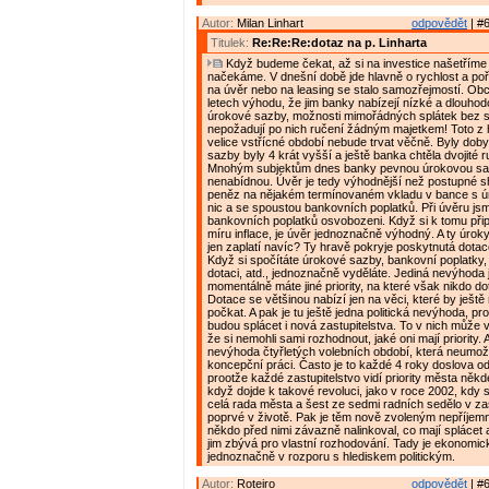
Autor:
Milan Linhart
odpovědět
| #6
Titulek:
Re:Re:Re:dotaz na p. Linharta
Když budeme čekat, až si na investice našetříme
načekáme. V dnešní době jde hlavně o rychlost a poř
na úvěr nebo na leasing se stalo samozřejmostí. Obc
letech výhodu, že jim banky nabízejí nízké a dlouho
úrokové sazby, možnosti mimořádných splátek bez 
nepožadují po nich ručení žádným majetkem! Toto z 
velice vstřícné období nebude trvat věčně. Byly dob
sazby byly 4 krát vyšší a ještě banka chtěla dvojité 
Mnohým subjektům dnes banky pevnou úrokovou sa
nenabídnou. Úvěr je tedy výhodnější než postupné
peněz na nějakém termínovaném vkladu v bance s ú
nic a se spoustou bankovních poplatků. Při úvěru jsm
bankovních poplatků osvobozeni. Když si k tomu přip
míru inflace, je úvěr jednoznačně výhodný. A ty úroky
jen zaplatí navíc? Ty hravě pokryje poskytnutá dotac
Když si spočítáte úrokové sazby, bankovní poplatky, i
dotaci, atd., jednoznačně vyděláte. Jediná nevýhoda 
momentálně máte jiné priority, na které však nikdo do
Dotace se většinou nabízí jen na věci, které by ještě 
počkat. A pak je tu ještě jedna politická nevýhoda, pr
budou splácet i nová zastupitelstva. To v nich může v
že si nemohli sami rozhodnout, jaké oni mají priority. A
nevýhoda čtyřletých volebních období, která neumož
koncepční práci. Často je to každé 4 roky doslova od
prootže každé zastupitelstvo vidí priority města někde
když dojde k takové revoluci, jako v roce 2002, kdy 
celá rada města a šest ze sedmi radních sedělo v zas
poprvé v životě. Pak je těm nově zvoleným nepříjemn
někdo před nimi závazně nalinkoval, co mají splácet a
jim zbývá pro vlastní rozhodování. Tady je ekonomic
jednoznačně v rozporu s hlediskem politickým.
Autor:
Roteiro
odpovědět
| #6