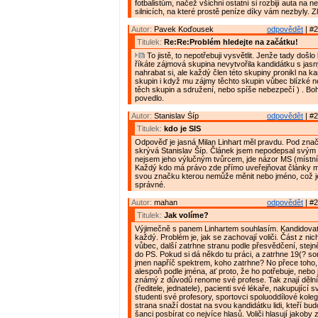
fotbalistům, načež všichni ostatní si rozbijí auta na
silnicích, na které prostě peníze díky vám nezbyly. Zl
Autor:
Pavek Koďousek
odpovědět
| #2
Titulek:
Re:Re:Problém hledejte na začátku!
To jistě, to nepotřebuji vysvětlit. Jenže tady došlo
říkáte zájmová skupina nevytvořila kandidátku s jas
nahrabat si, ale každý člen této skupiny pronikl na ka
skupin i když mu zájmy těchto skupin vůbec blízké ne
těch skupin a sdružení, nebo spíše nebezpečí ) . Boh
povedlo.
Autor:
Stanislav Šíp
odpovědět
| #2
Titulek:
kdo je SIS
Odpověď je jasná Milan Linhart měl pravdu. Pod zna
skrývá Stanislav Šíp. Článek jsem nepodepsal svý
nejsem jeho výlučným tvůrcem, jde názor MS (místn
Každý kdo má právo zde přímo uveřejňovat články m
svou značku kterou nemůže měnit nebo jméno, což j
správné.
Autor:
mahan
odpovědět
| #2
Titulek:
Jak volíme?
Výjimečně s panem Linhartem souhlasím. Kandidova
každý. Problém je, jak se zachovají voliči. Část z ni
vůbec, další zatrhne stranu podle přesvědčení, stejn
do PS. Pokud si dá někdo tu práci, a zatrhne 19(? so
jmen napříč spektrem, koho zatrhne? No přece toho
alespoň podle jména, ať proto, že ho potřebuje, nebo 
známý z důvodů renome své profese. Tak znají děln
(ředitele, jednatele), pacienti své lékaře, nakupující s
studenti své profesory, sportovci spoluoddílové kole
strana snaží dostat na svou kandidátku lidi, kteří bud
šanci posbírat co nejvíce hlasů. Voliči hlasují jakoby