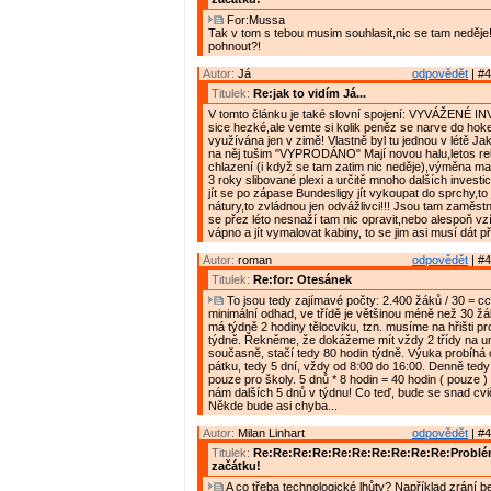
For:Mussa
Tak v tom s tebou musim souhlasit,nic se tam neděje!!
pohnout?!
Autor:
Já
odpovědět
| #4
Titulek:
Re:jak to vidím Já...
V tomto článku je také slovní spojení: VYVÁŽENÉ I
sice hezké,ale vemte si kolik peněz se narve do hokej
využívána jen v zimě! Vlastně byl tu jednou v létě Ja
na něj tušim "VYPRODÁNO" Mají novou halu,letos r
chlazení (i když se tam zatim nic neděje),výměna ma
3 roky slibované plexi a určitě mnoho dalších investi
jít se po zápase Bundesligy jít vykoupat do sprchy,to j
nátury,to zvládnou jen odvážlivci!!! Jsou tam zaměstnan
se přez léto nesnaží tam nic opravit,nebo alespoň vzí
vápno a jít vymalovat kabiny, to se jim asi musí dát 
Autor:
roman
odpovědět
| #4
Titulek:
Re:for: Otesánek
To jsou tedy zajímavé počty: 2.400 žáků / 30 = cca
minimální odhad, ve třídě je většinou méně než 30 žá
má týdně 2 hodiny tělocviku, tzn. musíme na hřišti pr
týdně. Řekněme, že dokážeme mít vždy 2 třídy na u
současně, stačí tedy 80 hodin týdně. Výuka probíhá 
pátku, tedy 5 dní, vždy od 8:00 do 16:00. Denně ted
pouze pro školy. 5 dnů * 8 hodin = 40 hodin ( pouze 
nám dalších 5 dnů v týdnu! Co teď, bude se snad cv
Někde bude asi chyba...
Autor:
Milan Linhart
odpovědět
| #4
Titulek:
Re:Re:Re:Re:Re:Re:Re:Re:Re:Re:Problém
začátku!
A co třeba technologické lhůty? Například zrání 