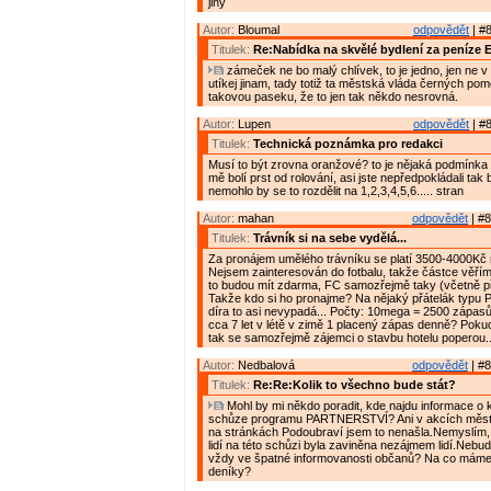
jiný
Autor:
Bloumal
odpovědět
| #8
Titulek:
Re:Nabídka na skvělé bydlení za peníze 
zámeček ne bo malý chlívek, to je jedno, jen ne v
utíkej jinam, tady totiž ta městská vláda černých po
takovou paseku, že to jen tak někdo nesrovná.
Autor:
Lupen
odpovědět
| #8
Titulek:
Technická poznámka pro redakci
Musí to být zrovna oranžové? to je nějaká podmínka
mě bolí prst od rolování, asi jste nepředpokládali tak
nemohlo by se to rozdělit na 1,2,3,4,5,6..... stran
Autor:
mahan
odpovědět
| #8
Titulek:
Trávník si na sebe vydělá...
Za pronájem umělého trávníku se platí 3500-4000Kč
Nejsem zainteresován do fotbalu, takže částce věřím.
to budou mít zdarma, FC samozřejmě taky (včetně př
Takže kdo si ho pronajme? Na nějaký přátelák typu P
díra to asi nevypadá... Počty: 10mega = 2500 zápasů á
cca 7 let v létě v zimě 1 placený zápas denně? Poku
tak se samozřejmě zájemci o stavbu hotelu poperou..
Autor:
Nedbalová
odpovědět
| #8
Titulek:
Re:Re:Kolik to všechno bude stát?
Mohl by mi někdo poradit, kde najdu informace o 
schůze programu PARTNERSTVÍ? Ani v akcích města
na stránkách Podoubraví jsem to nenašla.Nemyslím,
lidí na této schůzi byla zaviněna nezájmem lidí.Nebu
vždy ve špatné informovanosti občanů? Na co mám
deníky?