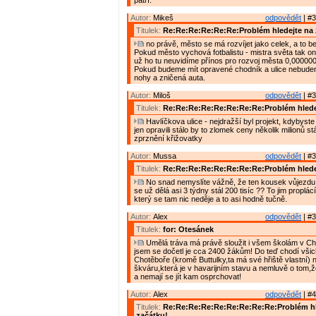
patří.
Autor:
Mikeš
odpovědět
| #3
Titulek:
Re:Re:Re:Re:Re:Re:Problém hledejte na 
no právě, město se má rozvíjet jako celek, a to bez
Pokud město vychová fotbalistu - mistra světa tak o
už ho tu neuvidíme přínos pro rozvoj města 0,000000
Pokud budeme mít opravené chodník a ulice nebude
nohy a zničená auta.
Autor:
Miloš
odpovědět
| #3
Titulek:
Re:Re:Re:Re:Re:Re:Re:Re:Problém hlede
Havlíčkova ulice - nejdražší byl projekt, kdybyste j
jen opravili stálo by to zlomek ceny několik milionů stál
zprznění křižovatky
Autor:
Mussa
odpovědět
| #3
Titulek:
Re:Re:Re:Re:Re:Re:Re:Re:Problém hlede
No snad nemyslíte vážně, že ten kousek vůjezdu 
se už dělá asi 3 týdny stál 200 tisíc ?? To jim proplá
který se tam nic neděje a to asi hodně tučně.
Autor:
Alex
odpovědět
| #3
Titulek:
for: Otesánek
Umělá tráva má právě sloužit i všem školám v Cho
jsem se dočetl je cca 2400 žákům! Do teď chodí všic
Chotěboře (kromě Buttulky,ta má své hřiště vlastní) n
škváru,která je v havarijním stavu a nemluvě o tom,ž
a nemají se jít kam osprchovat!
Autor:
Alex
odpovědět
| #4
Titulek:
Re:Re:Re:Re:Re:Re:Re:Re:Re:Problém hl
začátku!