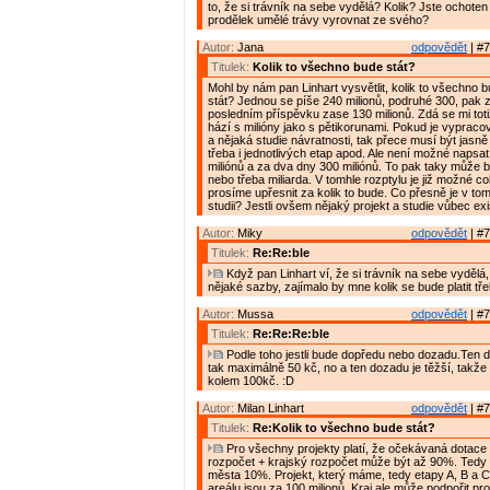
to, že si trávník na sebe vydělá? Kolik? Jste ochote
prodělek umělé trávy vyrovnat ze svého?
Autor:
Jana
odpovědět
| #7
Titulek:
Kolik to všechno bude stát?
Mohl by nám pan Linhart vysvětlit, kolik to všechno
stát? Jednou se píše 240 milionů, podruhé 300, pak 
posledním příspěvku zase 130 milionů. Zdá se mi toti
hází s milióny jako s pětikorunami. Pokud je vypraco
a nějaká studie návratnosti, tak přece musí být jasn
třeba i jednotlivých etap apod. Ale není možné napsa
miliónů a za dva dny 300 miliónů. To pak taky může 
nebo třeba miliarda. V tomhle rozptylu je již možné co
prosíme upřesnit za kolik to bude. Co přesně je v tom
studii? Jestli ovšem nějaký projekt a studie vůbec exi
Autor:
Miky
odpovědět
| #7
Titulek:
Re:Re:ble
Když pan Linhart ví, že si trávník na sebe vydělá
nějaké sazby, zajímalo by mne kolik se bude platit tř
Autor:
Mussa
odpovědět
| #7
Titulek:
Re:Re:Re:ble
Podle toho jestli bude dopředu nebo dozadu.Ten 
tak maximálně 50 kč, no a ten dozadu je těžší, takže
kolem 100kč. :D
Autor:
Milan Linhart
odpovědět
| #7
Titulek:
Re:Kolik to všechno bude stát?
Pro všechny projekty platí, že očekávaná dotace 
rozpočet + krajský rozpočet může být až 90%. Tedy
města 10%. Projekt, který máme, tedy etapy A, B a 
areálu jsou za 100 milionů. Kraj ale může podpořit pr