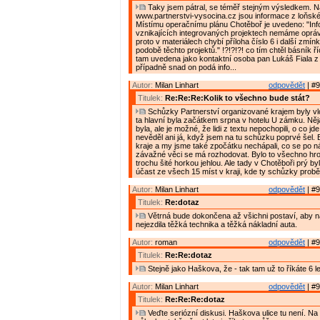
Taky jsem pátral, se téměř stejným výsledkem. 
www.partnerstvi-vysocina.cz jsou informace z loňské
Místímu operačnímu plánu Chotěboř je uvedeno: "In
vznikajících integrovaných projektech nemáme oprávn
proto v materiálech chybí příloha číslo 6 i další zmín
podobě těchto projektů." !?!?!?! co tím chtěl básník říc
tam uvedena jako kontaktní osoba pan Lukáš Fiala 
případně snad on podá info...
Autor:
Milan Linhart
odpovědět
| #9
Titulek:
Re:Re:Re:Kolik to všechno bude stát?
Schůzky Partnerství organizované krajem byly vlon
ta hlavní byla začátkem srpna v hotelu U zámku. Ně
byla, ale je možné, že lidi z textu nepochopili, o co jde
nevěděl ani já, když jsem na tu schůzku poprvé šel. By
kraje a my jsme také zpočátku nechápali, co se po n
závažné věci se má rozhodovat. Bylo to všechno hro
trochu šité horkou jehlou. Ale tady v Chotěboři prý by
účast ze všech 15 míst v kraji, kde ty schůzky probě
Autor:
Milan Linhart
odpovědět
| #9
Titulek:
Re:dotaz
Větrná bude dokončena až všichni postaví, aby n
nejezdila těžká technika a těžká nákladní auta.
Autor:
roman
odpovědět
| #9
Titulek:
Re:Re:dotaz
Stejně jako Haškova, že - tak tam už to říkáte 6 le
Autor:
Milan Linhart
odpovědět
| #9
Titulek:
Re:Re:Re:dotaz
Veďte seriózní diskusi. Haškova ulice tu není. Na 