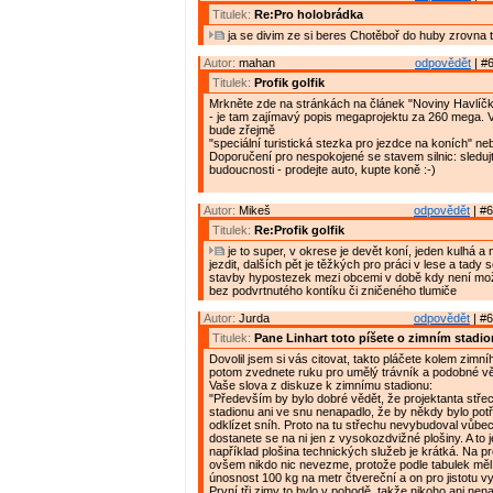
Titulek:
Re:Pro holobrádka
ja se divim ze si beres Chotěboř do huby zrovna 
Autor:
mahan
odpovědět
| #6
Titulek:
Profik golfik
Mrkněte zde na stránkách na článek "Noviny Havlíčk
- je tam zajímavý popis megaprojektu za 260 mega. Ve
bude zřejmě
"speciální turistická stezka pro jezdce na koních" neb
Doporučení pro nespokojené se stavem silnic: sleduj
budoucnosti - prodejte auto, kupte koně :-)
Autor:
Mikeš
odpovědět
| #6
Titulek:
Re:Profik golfik
je to super, v okrese je devět koní, jeden kulhá a
jezdit, dalších pět je těžkých pro práci v lese a tady 
stavby hypostezek mezi obcemi v době kdy není mož
bez podvrtnutého kontíku či zničeného tlumiče
Autor:
Jurda
odpovědět
| #6
Titulek:
Pane Linhart toto píšete o zimním stadi
Dovolil jsem si vás citovat, takto pláčete kolem zimní
potom zvednete ruku pro umělý trávník a podobné v
Vaše slova z diskuze k zimnímu stadionu:
"Především by bylo dobré vědět, že projektanta stře
stadionu ani ve snu nenapadlo, že by někdy bylo pot
odklízet sníh. Proto na tu střechu nevybudoval vůbe
dostanete se na ni jen z vysokozdvižné plošiny. A to 
například plošina technických služeb je krátká. Na pro
ovšem nikdo nic nevezme, protože podle tabulek měl
únosnost 100 kg na metr čtvereční a on pro jistotu v
První tři zimy to bylo v pohodě, takže nikoho ani nen