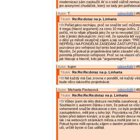
modernizaci sám zasloužil. Ať si o tobě vážně nemusí
jen anonymní chudáček, který se tady jen potřeboval 
Autor:
T.
odpovědět
| #5
Titulek:
Re:Re:dotaz na p. Linharta
Pořád jaksi nechápu, proč se snažíte seč můžete
4 mega (hlavní argument) za cenu 10 mega úvěru. Z
počtů, mi to nějak připadá jako že se to nevyplatí:))
zde (i jinde) diskutujícím: mrzí mě, že spousta lidí v
o dění ve městě skutečně zájem a tak se ptám: "P
NEPŘIŠLI NA PONDĚLNÍ ZASEDÁNÍ ZASTUPITELS
pozvánce pro veřejnost byl tento bod jednoznačně 
Myslím, že pokud je projednávána takto zásadní vě
pomohla přítomnost veřejnosti. Proč se na vlastní oč
jak hlasuje a hlavně, kdo jak "argumentuje"?
Autor:
kujon
odpovědět
| #5
Titulek:
Re:Re:Re:dotaz na p. Linharta
Né každý má čas zrovna v pondělí, né každý vědě
bude něco takového projednávat.
Autor:
Michaela Pavlasová
odpovědět
| #5
Titulek:
Re:Re:Re:Re:dotaz na p. Linharta
Vůbec jsem do této diskuze nechtěla zasahovat, 
Souhlasím s autorem článku o tom, že pokud se všic
vehementně snažíte diskutovat o tom, co bylo proje
zastupitelstvo, měli jste u toho být. Pozvánka na ZM
týden před datem konání, a to jak na úřední desce 
tak i na webových stránkách města a mohli jste se s n
Pokud byste měli opravdu zájem o daném problému sl
uši, určitě byste si čas udělali.