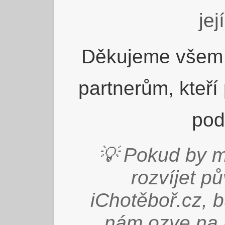
jej
Děkujeme všem 
partnerům, kteří
pod
💡 Pokud by m
rozvíjet p
iChotěboř.cz, 
nám ozve na