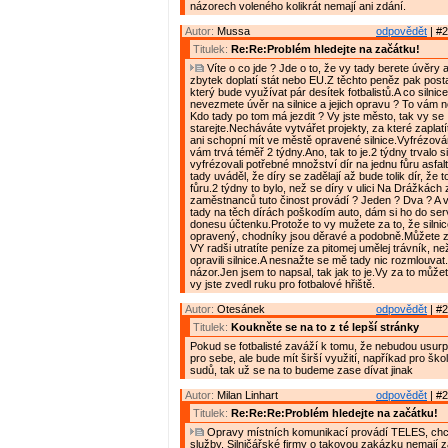
názorech voleného kolikrát nemají ani zdání.
Autor:
Mussa
odpovědět
| #2
Titulek:
Re:Re:Problém hledejte na začátku!
Víte o co jde ? Jde o to, že vy tady berete úvěry 
zbytek doplatí stát nebo EU.Z těchto peněz pak posta
který bude využívat pár desítek fotbalistů.A co silnice
nevezmete úvěr na silnice a jejich opravu ? To vám n
Kdo tady po tom má jezdit ? Vy jste město, tak vy se
starejte.Necháváte vytvářet projekty, za které zaplatí
ani schopní mít ve městě opravené silnice.Vyfrézování
vám trvá téměř 2 týdny.Ano, tak to je.2 týdny trvalo s
vyfrézovali potřebné množství dír na jednu fůru asfal
tady uváděl, že díry se zadělají až bude tolik dír, že 
fůru.2 týdny to bylo, než se díry v ulici Na Drážkách z
zaměstnanců tuto činost provádí ? Jeden ? Dva ? A ví
tady na těch dírách poškodím auto, dám si ho do se
donesu účtenku.Protože to vy mužete za to, že silni
opravený, chodníky jsou děravé a podobně.Můžete za
VY radši utratíte peníze za pitomej umělej trávník, ne
opravili silnice.A nesnažte se mě tady nic rozmlouvat
názor.Jen jsem to napsal, tak jak to je.Vy za to může
vy jste zvedl ruku pro fotbalové hřiště.
Autor:
Otesánek
odpovědět
| #2
Titulek:
Koukněte se na to z té lepší stránky
Pokud se fotbalisté zaváží k tomu, že nebudou usurp
pro sebe, ale bude mít širší využití, napříkad pro ško
sudů, tak už se na to budeme zase dívat jinak
Autor:
Milan Linhart
odpovědět
| #2
Titulek:
Re:Re:Re:Problém hledejte na začátku!
Opravy místních komunikací provádí TELES, chce
služby. Silničářské firmy o takovou zakázku nemají z