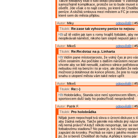
Takže fotbalový klub o tuto dotaci požádal "v zastoup
samozřejmě komplikace, protože se to bude muset sl
ošetřit. Jde však o to najít cestu, po které do Chotěb
peníze. A složitá smlouva mezi městem a FC je cenou 
které sem do města přijdou.
Autor:
Miky
odpovědět
| #5
Titulek:
Re:zase tak vyhozeny penize to nejsou
už tě vidím jak tam s romy hrajěš fotbálek, aby neh
neoplivávali náměstí, nikoho tam stejně nepustí jako 
Autor:
Mikeš
odpovědět
| #5
Titulek:
Re:Re:dotaz na p. Linharta
Vidím pane místostarosto, že volný čas je pro vás 
vším ostatním. Asi počítáte s dalším nárůstem nezam
chcete aby se lidé nenudili, zatímco silnice potřebov
nebudou mít na benzín i to je vize, ale doufám že ne
možnost ji dotáhnout do konce přesto, že jste to rozjel
snahu o utopení města vám také nelze upřít
Autor:
Mikeš
odpovědět
| #5
Titulek:
Re::-)
Holobrádku, Standa sice není sportovcem tělem, al
sportovcem duší tady ho podezříváš neoprávněně
Autor:
Patrik F.
odpovědět
| #5
Titulek:
Pro holobrádka
Nějak jsem nepochopil tvá slova o úrovni diskuse s tí
aby žádná nebyla. Takže jakmile má někdo jiný názor 
něj nemá právo? A když někdo nesportuje, tak se nem
fotbalovému stadionu? No pane jo, tvé názory opravd
zapsání do kroniky. Pochlub se nám z jakého moder
jsi, že si bereš Chotěboř do huby. A přidej k tomu pár v