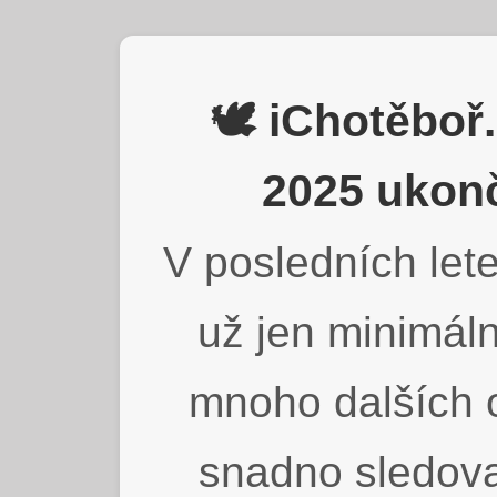
🕊️ iChotěbo
2025 ukonč
V posledních lete
už jen minimáln
mnoho dalších o
snadno sledova