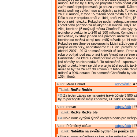
milionů. Město by si tedy do projektu chtělo přidat ješ
zatím není doprojektovaná, je pouze ve studii. Dále r
určitý podíl na cyklo, hypo a pěších trasách. To vš
za 150 milionů, z toho 15 milionů podíl města a 135 mi
Dále bude v projektu areál v Libici, areál ve Ždírci, j
hypo a pěší stezky. Pokud se podaří sehnat partnera
i hotel nebo penzion za nějakých 50 milionů. Když se n
věci, které se již netýkají města Chotěboř, ale byly 
jednoho projektu, je to 240 až 300 milionů. Kompletní 
neexistuje, existuje jen ten náš původní areál za 100 
kterého se možná ukrojí ten umělý trávník za 14 mili
Pokud se nestihne ve spolupráci s Libicí a Ždírcem d
projekt velmi brzy, nedostaneme z EU nic, protože pr
období 2007 - 2013 se musí schválit už letos. Proto 
roku probíhají pod patronací kraje Vysočina veřejn
Partnerství, na které z chotěbořské veřejnosti nikdo
jiné náměty na nich nedává. To rekreačně - sportovn
jediný projekt, který se dal pro tento účel použít. takž
může to být za 240 až 300 milionů, z toho podíl Cho
milionů a 90% dotace. Do samotné Chotěboře by tak m
135 milionů.
Autor:
Milan Linhart
odpovědět
| #7
Titulek:
Re:Re:Re:ble
Za jeden zápas se na umělé trávě účtuje 3 500 až
by to pochopitelně měly zadarmo, FC také zadarmo.
Autor:
roman
odpovědět
| #7
Titulek:
Re:Re:Re:Re:ble
No a kolik vybývá týdně volných hodin pro veřejn
Autor:
Průměrný občan
odpovědět
| #7
Titulek:
Nabídka na skvělé bydlení za peníze EU