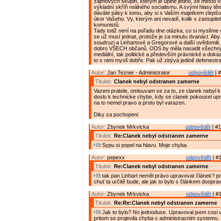
zájmových skupin, kterým je úplně jedno, že město 
výkladní skříň reálného socialismu. A svými hlasy t
dáváte páky k tomu, aby si s Vaším majetkem zlepšov
úkor Vašeho. Vy, kterým ani nevadí, kolik v zastupite
komunistů.
Tady totiž není na pořadu dne otázka, co si myslíme o
se už musí jednat, protože je za minutu dvanáct. Aby s
soudruzi a Linhartové a Gregorové a další uvědomili,
dobro VŠECH občanů. ODS by měla nasadit všechny 
mediální, tak politické a především právnické a doká
to s nimi myslí dobře. Pak už zbývá jedině defenestr
Autor:
Jan Tezner - Administrator
odpovědět
| #
Titulek:
Clanek nebyl odstranen zamerne
Vazeni pratele, omlouvam se za to, ze clanek nebyl k 
doslo k technicke chybe, kdy se clanek pokousel up
na to nemel pravo a proto byl varazen.
Diky za pochopeni
Autor:
Zbynek Mrkvicka
odpovědět
| #1
Titulek:
Re:Clanek nebyl odstranen zamerne
Sypu si popel na hlavu. Moje chyba.
Autor:
pepexx
odpovědět
| #1
Titulek:
Re:Clanek nebyl odstranen zamerne
tak pan Linhart neměl právo upravovat článek? p
chuť ta určitě bude, ale jak to bylo s článkem doopra
Autor:
Zbynek Mrkvicka
odpovědět
| #1
Titulek:
Re:Re:Clanek nebyl odstranen zamerne
Jak to bylo? No jednoduse. Upravoval jsem cosi v
pritom se projevila chyba v administracnim systemu