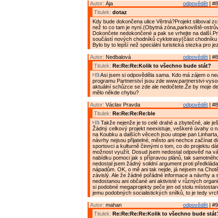
Autor:
Ája
odpovědět
| #8
Titulek:
dotaz
Kdy bude dokončena ulice Věrtná?Projekt sliboval zce
než to co tam je nyní.(Obytná zóna,parkoviště-ostrův
Dokončete nedokončené a pak se vrhejte na další.P
součástí nových chodníků cyklotrasy(část chodníku 
Bylo by to lepší než speciální turistická stezka pro j
Autor:
Nedbalová
odpovědět
| #8
Titulek:
Re:Re:Re:Kolik to všechno bude stát?
Asi jsem si odpověděla sama. Kdo má zájem o nea
programu Partnerství jsou zde www.partnerstvi-vyso
aktuální schůzce se zde ale nedočtete.Že by moje det
mělo někde chybu?
Autor:
Václav Pravda
odpovědět
| #8
Titulek:
Re:Re:Re:Re:ble
Takže nejenže je to celé drahé a zbytečné, ale je
Žádný celkový projekt neexistuje, veškeré úvahy o ná
na Koubku a dalších věcech jsou utopie pan Linharta
návrhy nejsou přijatelné, město ani nechce začínat d
sportovci a kulturně činnými o tom, co do projektu dát
možnost využít. Dosud jsem nedostal odpověď na v
nabídku pomoci jak s přípravou plánů, tak samotného
nedostal jsem žádný solidní argument proti předklá
nápadům. OK, o mě ani tak nejde, já nejsem na Chotě
závislý. Ale že žádné pořádné informace a návrhy a 
nedostanou ani občané ani aktivisté v různých organ
si podobné megaprojekty peče jen od stolu místostar
jemu podobných socialistických snílků, to je tedy vrch
Autor:
mahan
odpovědět
| #9
Titulek:
Re:Re:Re:Re:Kolik to všechno bude stát