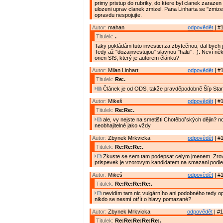
primy pristup do rubriky, do ktere byl clanek zarazen
ulozeni uprav clanek zmizel. Pana Linharta se "zmiz
opravdu nespojujte.
Autor:
mahan
odpovědět
| #1
Titulek:
.
Taky pokládám tuto investici za zbytečnou, dal bych ji
Tedy až "dozainvestujou" slavnou "halu" :-). Neví něk
onen SIS, který je autorem článku?
Autor:
Milan Linhart
odpovědět
| #1
Titulek:
Re:.
Článek je od ODS, takže pravděpodobně Šíp Stan
Autor:
Mikeš
odpovědět
| #1
Titulek:
Re:Re:.
ale, vy nejste na smetišti Chotěbořských dějin? no
neobhajitelné jako vždy
Autor:
Zbynek Mrkvicka
odpovědět
| #1
Titulek:
Re:Re:Re:.
Zkuste se sem tam podepsat celym jmenem. Zrov
prispevek je vzorovym kandidatem na smazani podle
Autor:
Mikeš
odpovědět
| #1
Titulek:
Re:Re:Re:Re:.
nevidím tam nic vulgárního ani podobného tedy 
nikdo se nesmí otřít o hlavy pomazané?
Autor:
Zbynek Mrkvicka
odpovědět
| #1
Titulek:
Re:Re:Re:Re:Re:.