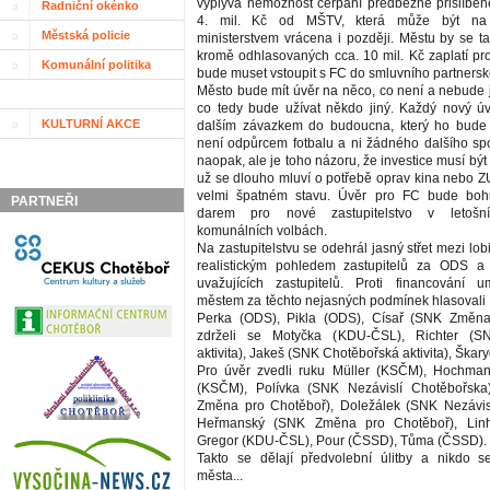
vyplývá nemožnost čerpání předběžně přislíben
Radniční okénko
4. mil. Kč od MŠTV, která může být na 
Městská policie
ministerstvem vrácena i později. Městu by se ta
kromě odhlasovaných cca. 10 mil. Kč zaplatí pro
Komunální politika
bude muset vstoupit s FC do smluvního partnersk
Město bude mít úvěr na něco, co není a nebude
co tedy bude užívat někdo jiný. Každý nový ú
KULTURNÍ AKCE
dalším závazkem do budoucna, který ho bud
není odpůrcem fotbalu a ni žádného dalšího spo
naopak, ale je toho názoru, že investice musí bý
už se dlouho mluví o potřebě oprav kina nebo ZU
velmi špatném stavu. Úvěr pro FC bude boh
PARTNEŘI
darem pro nové zastupitelstvo v letošn
komunálních volbách.
Na zastupitelstvu se odehrál jasný střet mezi lob
realistickým pohledem zastupitelů za ODS a
uvažujících zastupitelů. Proti financování u
městem za těchto nejasných podmínek hlasovali
Perka (ODS), Pikla (ODS), Císař (SNK Změna
zdrželi se Motyčka (KDU-ČSL), Richter (S
aktivita), Jakeš (SNK Chotěbořská aktivita), Škar
Pro úvěr zvedli ruku Müller (KSČM), Hochma
(KSČM), Polívka (SNK Nezávislí Chotěbořsk
Změna pro Chotěboř), Doležálek (SNK Nezávisl
Heřmanský (SNK Změna pro Chotěboř), Linh
Gregor (KDU-ČSL), Pour (ČSSD), Tůma (ČSSD).
Takto se dělají předvolební úlitby a nikdo 
města...