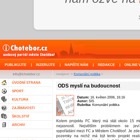
PUBLIKUJTE
|
INZERUJTE
|
NAPIŠTE NÁM
|
REDAKCE
|
ONLINE 
info@ichotebor.cz
navigace: »
Komunální politika
»
ÚVODNÍ STRANA
ODS myslí na budoucnost
SPORT
Datum:
16. květen 2006, 16:16
KULTURA
Autor:
SIS
Rubrika:
Komunální politika
ZAJÍMAVOSTI
ŠKOLSTVÍ
Kolem projektu FC který má stát okolo 15 m
ARCHIV
nejasností. Největším problémem se jeví
vypořádání mezi FC a Městem Chotěboř. Je zde
pozemky na nichž má být tento projekt real