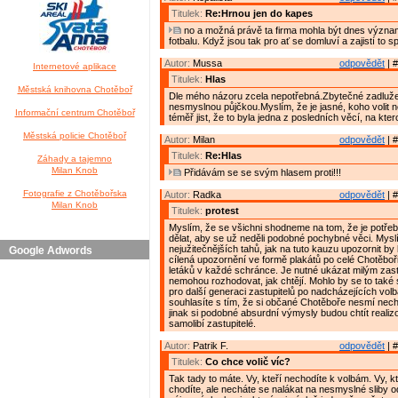
Titulek:
Re:Hrnou jen do kapes
no a možná právě ta firma mohla být dnes výz
fotbalu. Když jsou tak pro ať se domluví a zajistí to 
Autor:
Mussa
odpovědět
| #
Internetové aplikace
Titulek:
Hlas
Městská knihovna Chotěboř
Dle mého názoru zcela nepotřebná.Zbytečné zadluž
nesmyslnou půjčkou.Myslím, že je jasné, koho volit 
Informační centrum Chotěboř
téměř jist, že to byla jedna z posledních věcí, na kter
Městská policie Chotěboř
Autor:
Milan
odpovědět
| #
Titulek:
Re:Hlas
Záhady a tajemno
Milan Knob
Přidávám se se svým hlasem proti!!!
Fotografie z Chotěbořska
Autor:
Radka
odpovědět
| #
Milan Knob
Titulek:
protest
Myslím, že se všichni shodneme na tom, že je potř
dělat, aby se už neděli podobné pochybné věci. Myslí
nejužitečnějších tahů, jak na tuto kauzu upozornit b
Google Adwords
cílená upozornění ve formě plakátů po celé Chotěbo
letáků v každé schránce. Je nutné ukázat milým zast
nemohou rozhodovat, jak chtějí. Mohlo by se to také 
pro další generaci zastupitelů po nadcházejících vol
souhlasíte s tím, že si občané Chotěboře nesmí necha
jinak si podobné absurdní výmysly budou chtít realizo
samolibí zastupitelé.
Autor:
Patrik F.
odpovědět
| #
Titulek:
Co chce volič víc?
Tak tady to máte. Vy, kteří nechodíte k volbám. Vy, k
chodíte, ale necháte se nalákat na nesmyslné sliby 