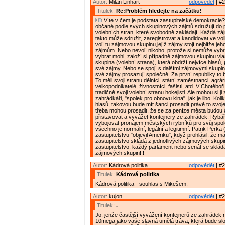
Autor:
Milan Linhart
odpovědět
| #2
Titulek:
Re:Problém hledejte na začátku!
Víte v čem je podstata zastupitelské demokracie?
občané podle svých skupinových zájmů sdružují do p
volebních stran, které svobodně zakládají. Každá z
takto může sdružit, zaregistrovat a kandidovat ve vol
volí tu zájmovou skupinu,jejíž zájmy stojí nejblíže jeh
zájmům. Nebo nevolí nikoho, protože si nemůže vybrat
vybrat mohl, založí si případně zájmovou skupinu vl
skupina (volební strana), která obdrží nejvíce hlasů,
své zájmy. Nebo se spojí s dalšími zájmovými skupin
své zájmy prosazují společně. Za první republiky to b
To měli svoji stranu dělníci, státní zaměstnanci, agrárn
velkopodnikatelé, živnostníci, fašisti, atd. V Chotěboř
tradičně svoji volební stranu hokejisti. Ale mohou si ji z
zahrádkáři, "spolek pro obnovu kina", jak je libo. Kol
hlasů, takovou bude mít šanci prosadit právě to svoje
třeba mohou prosadit, že se za peníze města budou č
přistavovat a vyvážet kontejnery ze zahrádek. Rybář
vybojovat pronájem městských rybníků pro svůj spole
všechno je normální, legální a legitimní. Patrik Perk
zastupitelstvu "objevil Ameriku", když prohlásil, že má
zastupitelstvo skládá z jednotlivých zájmových skup
zastupitelstvo, každý parlament nebo senát se skládá
zájmových skupin!!!
Autor:
Kádrová politika
odpovědět
| #2
Titulek:
Kádrová politika
Kádrová politika - souhlas s Mikešem.
Autor:
kujon
odpovědět
| #2
Titulek:
.
Jo, jenže častější vyvážení kontejnerů ze zahrádek n
10mega jako vaše slavná umělá tráva, která bude slo