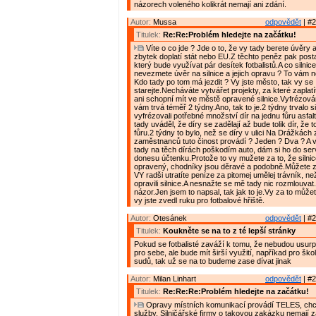
názorech voleného kolikrát nemají ani zdání.
Autor:
Mussa
odpovědět
| #2
Titulek:
Re:Re:Problém hledejte na začátku!
Víte o co jde ? Jde o to, že vy tady berete úvěry 
zbytek doplatí stát nebo EU.Z těchto peněz pak posta
který bude využívat pár desítek fotbalistů.A co silnice
nevezmete úvěr na silnice a jejich opravu ? To vám n
Kdo tady po tom má jezdit ? Vy jste město, tak vy se
starejte.Necháváte vytvářet projekty, za které zaplatí
ani schopní mít ve městě opravené silnice.Vyfrézování
vám trvá téměř 2 týdny.Ano, tak to je.2 týdny trvalo s
vyfrézovali potřebné množství dír na jednu fůru asfal
tady uváděl, že díry se zadělají až bude tolik dír, že 
fůru.2 týdny to bylo, než se díry v ulici Na Drážkách z
zaměstnanců tuto činost provádí ? Jeden ? Dva ? A ví
tady na těch dírách poškodím auto, dám si ho do se
donesu účtenku.Protože to vy mužete za to, že silni
opravený, chodníky jsou děravé a podobně.Můžete za
VY radši utratíte peníze za pitomej umělej trávník, ne
opravili silnice.A nesnažte se mě tady nic rozmlouvat
názor.Jen jsem to napsal, tak jak to je.Vy za to může
vy jste zvedl ruku pro fotbalové hřiště.
Autor:
Otesánek
odpovědět
| #2
Titulek:
Koukněte se na to z té lepší stránky
Pokud se fotbalisté zaváží k tomu, že nebudou usurp
pro sebe, ale bude mít širší využití, napříkad pro ško
sudů, tak už se na to budeme zase dívat jinak
Autor:
Milan Linhart
odpovědět
| #2
Titulek:
Re:Re:Re:Problém hledejte na začátku!
Opravy místních komunikací provádí TELES, chce
služby. Silničářské firmy o takovou zakázku nemají z