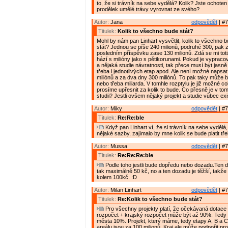
to, že si trávník na sebe vydělá? Kolik? Jste ochote
prodělek umělé trávy vyrovnat ze svého?
Autor:
Jana
odpovědět
| #7
Titulek:
Kolik to všechno bude stát?
Mohl by nám pan Linhart vysvětlit, kolik to všechno
stát? Jednou se píše 240 milionů, podruhé 300, pak 
posledním příspěvku zase 130 milionů. Zdá se mi toti
hází s milióny jako s pětikorunami. Pokud je vypraco
a nějaká studie návratnosti, tak přece musí být jasn
třeba i jednotlivých etap apod. Ale není možné napsa
miliónů a za dva dny 300 miliónů. To pak taky může 
nebo třeba miliarda. V tomhle rozptylu je již možné co
prosíme upřesnit za kolik to bude. Co přesně je v tom
studii? Jestli ovšem nějaký projekt a studie vůbec exi
Autor:
Miky
odpovědět
| #7
Titulek:
Re:Re:ble
Když pan Linhart ví, že si trávník na sebe vydělá
nějaké sazby, zajímalo by mne kolik se bude platit tř
Autor:
Mussa
odpovědět
| #7
Titulek:
Re:Re:Re:ble
Podle toho jestli bude dopředu nebo dozadu.Ten 
tak maximálně 50 kč, no a ten dozadu je těžší, takže
kolem 100kč. :D
Autor:
Milan Linhart
odpovědět
| #7
Titulek:
Re:Kolik to všechno bude stát?
Pro všechny projekty platí, že očekávaná dotace 
rozpočet + krajský rozpočet může být až 90%. Tedy
města 10%. Projekt, který máme, tedy etapy A, B a 
areálu jsou za 100 milionů. Kraj ale může podpořit pr