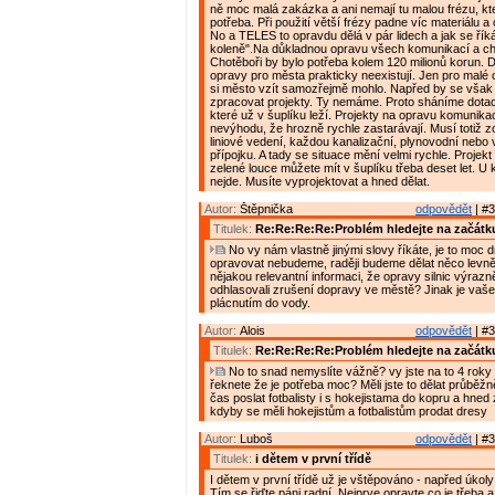
ně moc malá zakázka a ani nemají tu malou frézu, kte
potřeba. Při použití větší frézy padne víc materiálu a
No a TELES to opravdu dělá v pár lidech a jak se řík
koleně".Na důkladnou opravu všech komunikací a c
Chotěboři by bylo potřeba kolem 120 milionů korun. D
opravy pro města prakticky neexistují. Jen pro malé 
si město vzít samozřejmě mohlo. Napřed by se však
zpracovat projekty. Ty nemáme. Proto sháníme dotac
které už v šuplíku leží. Projekty na opravu komunikac
nevýhodu, že hrozně rychle zastarávají. Musí totiž z
liniové vedení, každou kanalizační, plynovodní nebo
přípojku. A tady se situace mění velmi rychle. Projek
zelené louce můžete mít v šuplíku třeba deset let. U
nejde. Musíte vyprojektovat a hned dělat.
Autor:
Štěpnička
odpovědět
| #3
Titulek:
Re:Re:Re:Re:Problém hledejte na začátk
No vy nám vlastně jinými slovy říkáte, je to moc d
opravovat nebudeme, raději budeme dělat něco levně
nějakou relevantní informaci, že opravy silnic výrazně
odhlasovali zrušení dopravy ve městě? Jinak je vaše
plácnutím do vody.
Autor:
Alois
odpovědět
| #3
Titulek:
Re:Re:Re:Re:Problém hledejte na začátk
No to snad nemyslíte vážně? vy jste na to 4 roky 
řeknete že je potřeba moc? Měli jste to dělat průběžn
čas poslat fotbalisty i s hokejistama do kopru a hned 
kdyby se měli hokejistům a fotbalistům prodat dresy
Autor:
Luboš
odpovědět
| #3
Titulek:
i dětem v první třídě
I dětem v první třídě už je vštěpováno - napřed úkol
Tím se řiďte páni radní. Nejprve opravte co je třeba 