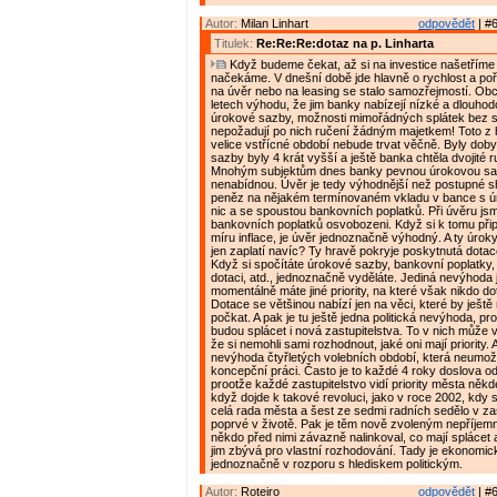
Autor:
Milan Linhart
odpovědět
| #6
Titulek:
Re:Re:Re:dotaz na p. Linharta
Když budeme čekat, až si na investice našetříme
načekáme. V dnešní době jde hlavně o rychlost a poř
na úvěr nebo na leasing se stalo samozřejmostí. Obc
letech výhodu, že jim banky nabízejí nízké a dlouho
úrokové sazby, možnosti mimořádných splátek bez 
nepožadují po nich ručení žádným majetkem! Toto z 
velice vstřícné období nebude trvat věčně. Byly dob
sazby byly 4 krát vyšší a ještě banka chtěla dvojité 
Mnohým subjektům dnes banky pevnou úrokovou sa
nenabídnou. Úvěr je tedy výhodnější než postupné
peněz na nějakém termínovaném vkladu v bance s ú
nic a se spoustou bankovních poplatků. Při úvěru jsm
bankovních poplatků osvobozeni. Když si k tomu přip
míru inflace, je úvěr jednoznačně výhodný. A ty úroky
jen zaplatí navíc? Ty hravě pokryje poskytnutá dotac
Když si spočítáte úrokové sazby, bankovní poplatky, i
dotaci, atd., jednoznačně vyděláte. Jediná nevýhoda 
momentálně máte jiné priority, na které však nikdo do
Dotace se většinou nabízí jen na věci, které by ještě 
počkat. A pak je tu ještě jedna politická nevýhoda, pr
budou splácet i nová zastupitelstva. To v nich může v
že si nemohli sami rozhodnout, jaké oni mají priority. A
nevýhoda čtyřletých volebních období, která neumož
koncepční práci. Často je to každé 4 roky doslova od
prootže každé zastupitelstvo vidí priority města někde
když dojde k takové revoluci, jako v roce 2002, kdy 
celá rada města a šest ze sedmi radních sedělo v zas
poprvé v životě. Pak je těm nově zvoleným nepříjemn
někdo před nimi závazně nalinkoval, co mají splácet a
jim zbývá pro vlastní rozhodování. Tady je ekonomic
jednoznačně v rozporu s hlediskem politickým.
Autor:
Roteiro
odpovědět
| #6