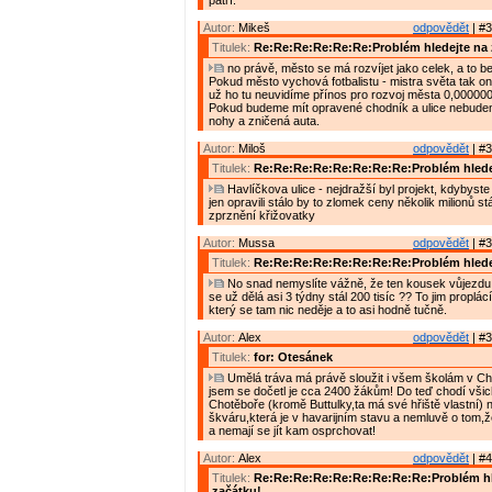
patří.
Autor:
Mikeš
odpovědět
| #3
Titulek:
Re:Re:Re:Re:Re:Re:Problém hledejte na 
no právě, město se má rozvíjet jako celek, a to bez
Pokud město vychová fotbalistu - mistra světa tak o
už ho tu neuvidíme přínos pro rozvoj města 0,000000
Pokud budeme mít opravené chodník a ulice nebude
nohy a zničená auta.
Autor:
Miloš
odpovědět
| #3
Titulek:
Re:Re:Re:Re:Re:Re:Re:Re:Problém hlede
Havlíčkova ulice - nejdražší byl projekt, kdybyste j
jen opravili stálo by to zlomek ceny několik milionů stál
zprznění křižovatky
Autor:
Mussa
odpovědět
| #3
Titulek:
Re:Re:Re:Re:Re:Re:Re:Re:Problém hlede
No snad nemyslíte vážně, že ten kousek vůjezdu 
se už dělá asi 3 týdny stál 200 tisíc ?? To jim proplá
který se tam nic neděje a to asi hodně tučně.
Autor:
Alex
odpovědět
| #3
Titulek:
for: Otesánek
Umělá tráva má právě sloužit i všem školám v Cho
jsem se dočetl je cca 2400 žákům! Do teď chodí všic
Chotěboře (kromě Buttulky,ta má své hřiště vlastní) n
škváru,která je v havarijním stavu a nemluvě o tom,ž
a nemají se jít kam osprchovat!
Autor:
Alex
odpovědět
| #4
Titulek:
Re:Re:Re:Re:Re:Re:Re:Re:Re:Problém hl
začátku!