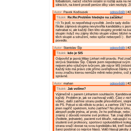
fotbalistům, načež všichni ostatní si rozbijí auta na
silnicích, na které prostě peníze díky vám nezbyly. Zl
Autor:
Pavek Koďousek
odpovědět
| #2
Titulek:
Re:Re:Problém hledejte na začátku!
To jistě, to nepotřebuji vysvětlit. Jenže tady došlo
říkáte zájmová skupina nevytvořila kandidátku s jas
nahrabat si, ale každý člen této skupiny pronikl na ka
skupin i když mu zájmy těchto skupin vůbec blízké ne
těch skupin a sdružení, nebo spíše nebezpečí ) . Boh
povedlo.
Autor:
Stanislav Šíp
odpovědět
| #2
Titulek:
kdo je SIS
Odpověď je jasná Milan Linhart měl pravdu. Pod zna
skrývá Stanislav Šíp. Článek jsem nepodepsal svý
nejsem jeho výlučným tvůrcem, jde názor MS (místn
Každý kdo má právo zde přímo uveřejňovat články m
svou značku kterou nemůže měnit nebo jméno, což j
správné.
Autor:
mahan
odpovědět
| #2
Titulek:
Jak volíme?
Výjimečně s panem Linhartem souhlasím. Kandidova
každý. Problém je, jak se zachovají voliči. Část z ni
vůbec, další zatrhne stranu podle přesvědčení, stejn
do PS. Pokud si dá někdo tu práci, a zatrhne 19(? so
jmen napříč spektrem, koho zatrhne? No přece toho
alespoň podle jména, ať proto, že ho potřebuje, nebo 
známý z důvodů renome své profese. Tak znají děln
(ředitele, jednatele), pacienti své lékaře, nakupující s
studenti své profesory, sportovci spoluoddílové kole
strana snaží dostat na svou kandidátku lidi, kteří bud
šanci posbírat co nejvíce hlasů. Voliči hlasují jakoby