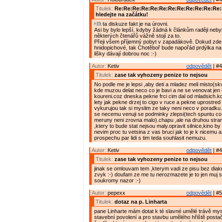
Titulek:
Re:Re:Re:Re:Re:Re:Re:Re:Re:Re:Re:Re
hledejte na začátku!
ta diskuze fakt je na úrovni.
Asi by bylo lepší, kdyby žádná k článkům raději nebyl
některých čtenářů vážně stojí za to.
Přeji všem příjemný pobyt v zapadákově. Dokud zde 
hnidopichové, tak Chotěboř bude napořád prdýlka na
lišky dávají dobrou noc :-)
Autor:
Ketiv
odpovědět
| #4
Titulek:
zase tak vyhozeny penize to nejsou
No podle me je lepsi ,aby deti a mladez meli misto(skv
kde muzou delat neco co je bavi a ne se venovat jen 
koureni.coz dneska pekne frci cim dal od mladsich.kd
lety jak pekne drzej to cigo v ruce a pekne uprostred s
vykurujou tak si myslim ze taky neni neco v poradku
se necemu venuji se podminky zlepsi(tech spuntu c
meruny neni zrovna malo).chapu ,ale na druhou stra
,ktery to bude stat nejsou maly.opravit silnice,kino by
nevim proc tu vetsina z vas bruci jak to je k nicemu a
prospechu par lidi s tim teda souhlasit nemuzu.
Autor:
Ketiv
odpovědět
| #4
Titulek:
zase tak vyhozeny penize to nejsou
jinak se omlouvam tem ,kterym vadi ze pisu bez diakr
zvyk :-) doufam ze me tu nerozmazete je to jen muj
soukromy nazor :-)
Autor:
pepexx
odpovědět
| #5
Titulek:
dotaz na p. Linharta
pane Linharte mám dotat k té slavné umělé trávě mys
stavební povolení a pro stavbu umělého hřiště postač