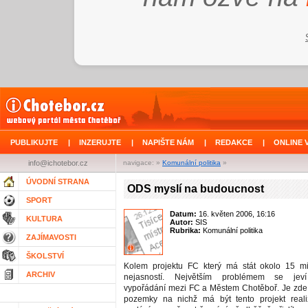
PUBLIKUJTE
|
INZERUJTE
|
NAPIŠTE NÁM
|
REDAKCE
|
ONLINE 
info@ichotebor.cz
navigace: »
Komunální politika
»
ÚVODNÍ STRANA
ODS myslí na budoucnost
SPORT
Datum:
16. květen 2006, 16:16
KULTURA
Autor:
SIS
Rubrika:
Komunální politika
ZAJÍMAVOSTI
ŠKOLSTVÍ
Kolem projektu FC který má stát okolo 15 m
ARCHIV
nejasností. Největším problémem se jeví
vypořádání mezi FC a Městem Chotěboř. Je zde
pozemky na nichž má být tento projekt real