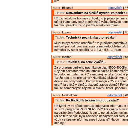
jiný
Autor:
Bloumal
odpovědět
| #8
Titulek:
Re:Nabídka na skvělé bydlení za peníze 
zámeček ne bo malý chlívek, to je jedno, jen ne v
utíkej jinam, tady totiž ta městská vláda černých po
takovou paseku, že to jen tak někdo nesrovná.
Autor:
Lupen
odpovědět
| #8
Titulek:
Technická poznámka pro redakci
Musí to být zrovna oranžové? to je nějaká podmínka
mě bolí prst od rolování, asi jste nepředpokládali tak
nemohlo by se to rozdělit na 1,2,3,4,5,6..... stran
Autor:
mahan
odpovědět
| #8
Titulek:
Trávník si na sebe vydělá...
Za pronájem umělého trávníku se platí 3500-4000Kč
Nejsem zainteresován do fotbalu, takže částce věřím.
to budou mít zdarma, FC samozřejmě taky (včetně př
Takže kdo si ho pronajme? Na nějaký přátelák typu P
díra to asi nevypadá... Počty: 10mega = 2500 zápasů á
cca 7 let v létě v zimě 1 placený zápas denně? Poku
tak se samozřejmě zájemci o stavbu hotelu poperou..
Autor:
Nedbalová
odpovědět
| #8
Titulek:
Re:Re:Kolik to všechno bude stát?
Mohl by mi někdo poradit, kde najdu informace o 
schůze programu PARTNERSTVÍ? Ani v akcích města
na stránkách Podoubraví jsem to nenašla.Nemyslím,
lidí na této schůzi byla zaviněna nezájmem lidí.Nebu
vždy ve špatné informovanosti občanů? Na co mám
deníky?