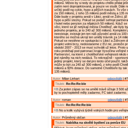
milionů. Město by si tedy do projektu chtělo přidat ješ
zatím není doprojektovaná, je pouze ve studii. Dále r
určitý podíl na cyklo, hypo a pěších trasách. To vš
za 150 milionů, z toho 15 milionů podíl města a 135 mi
Dále bude v projektu areál v Libici, areál ve Ždírci, j
hypo a pěší stezky. Pokud se podaří sehnat partnera
i hotel nebo penzion za nějakých 50 milionů. Když se n
věci, které se již netýkají města Chotěboř, ale byly 
jednoho projektu, je to 240 až 300 milionů. Kompletní 
neexistuje, existuje jen ten náš původní areál za 100 
kterého se možná ukrojí ten umělý trávník za 14 mili
Pokud se nestihne ve spolupráci s Libicí a Ždírcem d
projekt velmi brzy, nedostaneme z EU nic, protože pr
období 2007 - 2013 se musí schválit už letos. Proto 
roku probíhají pod patronací kraje Vysočina veřejn
Partnerství, na které z chotěbořské veřejnosti nikdo
jiné náměty na nich nedává. To rekreačně - sportovn
jediný projekt, který se dal pro tento účel použít. takž
může to být za 240 až 300 milionů, z toho podíl Cho
milionů a 90% dotace. Do samotné Chotěboře by tak m
135 milionů.
Autor:
Milan Linhart
odpovědět
| #7
Titulek:
Re:Re:Re:ble
Za jeden zápas se na umělé trávě účtuje 3 500 až
by to pochopitelně měly zadarmo, FC také zadarmo.
Autor:
roman
odpovědět
| #7
Titulek:
Re:Re:Re:Re:ble
No a kolik vybývá týdně volných hodin pro veřejn
Autor:
Průměrný občan
odpovědět
| #7
Titulek:
Nabídka na skvělé bydlení za peníze EU