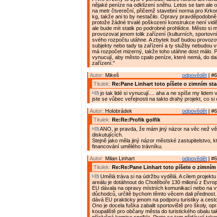
nějaké peníze na odklízení sněhu. Letos se tam ale o
na metr čtvereční, přičemž stavební norma pro Krko
kg, takže ani to by nestačilo. Opravy pravděpodobně
protože žádné trvalé poškození konstrukce není vidě
ale bude mít statik po podrobné prohlídce. Město si m
provozovat jenom tolik zařízení (kulturních, sportovníc
svého rozpočtu utáhne. A zbytek buď budou provoz
subjekty nebo tady ta zařízení a ty služby nebudou 
má rozpočet mizerný, takže toho utáhne dost málo. 
vynucují, aby město cpalo peníze, které nemá, do dal
zařízení."
Autor:
Mikeš
odpovědět
| #6
Titulek:
Re:Pane Linhart toto píšete o zimním st
jo tak lidé si vynucují.... aha a ne spíše my lidem
jste se vůbec veřejnosti na takto drahý projekt, co si
Autor:
Holobrádek
odpovědět
| #6
Titulek:
Re:Re:Profik golfik
ANO, je pravda, že mám jiný názor na věc než vě
diskutujících.
Stejně jako měla jiný názor městské zastupitelstvo, 
financování umělého trávníku.
Autor:
Milan Linhart
odpovědět
| #6
Titulek:
Re:Re:Pane Linhart toto píšete o zimním
Umělá tráva si na údržbu vydělá. A cílem projektu
areálu je dotáhnout do Chotěboře 130 milionů z Evro
EU dávala na opravy místních komunikací nebo na 
důchodců, určitě bychom těmto věcem dali přednost
dává EU prakticky jenom na podporu turistiky a cest
Ono je docela fuška zabalit sportoviště pro školy, op
koupaliště pro občany města do turistického obalu ta