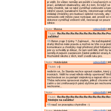
je vidět, že vůbec nemáte ani ponětí o současných 
prací, asfaltové obalovačky, atd. A o tom, že když se 
nebo chodník, tak se také vyměňují vodovodní a kana
silniční vpusti, kanalizační šachty, rekonstruuje veřej
vkládají chráničky pro budoucí optické rozvody, aby
nemuselo celé město zase rozkopat, atd. prostě se r
dokonce vyměňují veškeré sítě, neoravuje se pouze
silnice.
Autor:
Mussa
odpovědět
| #4
Titulek:
Re:Re:Re:Re:Re:Re:Re:Re:Re:Re:Re:Prob
začátku!
Beton zraje 3 týdny ? Zajímavé....No každopádně 
drahý.Možná máte pravdu a možná ne.Víte co je jisté
komunikace a chodníky mají přednost před fotbalový
jste vy schválily je důkaz, že tam sedí lidé, kteří by 
neměly.A nejsem zastáncem žádné politické strany.A 
Rozhodně nikoho z těch, kteří zvedli ruku pro.
Autor:
Holobrádek
odpovědět
| #4
Titulek:
:-)
nedivím se, že Standa nechce opravit stadion, který 
troskách. Viděl ho snad někdo někdy sportovat? Mož
nechovávat se za partajní stejnokroj a napsat něco 
Třeba nehceme opravovat stadion, jelikož chceme něc
zatím u úst zmiňovaných pánů slyšíme jen nechcem
nechceme...
Autor:
.
odpovědět
| #4
Titulek:
Re:Re:Re:Re:Re:Re:Re:Re:Re:Re:Re:Re
hledejte na začátku!
nauč se pravopisu chytrolíne :-)
Autor:
Holobrádek
odpovědět
| #4