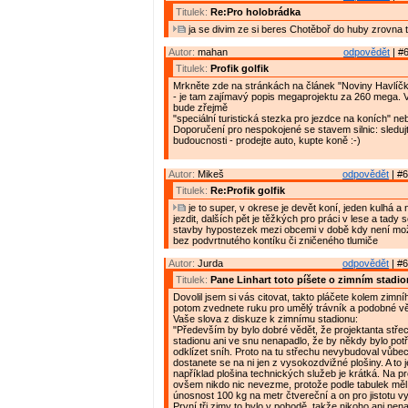
Titulek:
Re:Pro holobrádka
ja se divim ze si beres Chotěboř do huby zrovna 
Autor:
mahan
odpovědět
| #6
Titulek:
Profik golfik
Mrkněte zde na stránkách na článek "Noviny Havlíčk
- je tam zajímavý popis megaprojektu za 260 mega. Ve
bude zřejmě
"speciální turistická stezka pro jezdce na koních" neb
Doporučení pro nespokojené se stavem silnic: sleduj
budoucnosti - prodejte auto, kupte koně :-)
Autor:
Mikeš
odpovědět
| #6
Titulek:
Re:Profik golfik
je to super, v okrese je devět koní, jeden kulhá a
jezdit, dalších pět je těžkých pro práci v lese a tady 
stavby hypostezek mezi obcemi v době kdy není mož
bez podvrtnutého kontíku či zničeného tlumiče
Autor:
Jurda
odpovědět
| #6
Titulek:
Pane Linhart toto píšete o zimním stadi
Dovolil jsem si vás citovat, takto pláčete kolem zimní
potom zvednete ruku pro umělý trávník a podobné v
Vaše slova z diskuze k zimnímu stadionu:
"Především by bylo dobré vědět, že projektanta stře
stadionu ani ve snu nenapadlo, že by někdy bylo pot
odklízet sníh. Proto na tu střechu nevybudoval vůbe
dostanete se na ni jen z vysokozdvižné plošiny. A to 
například plošina technických služeb je krátká. Na pro
ovšem nikdo nic nevezme, protože podle tabulek měl
únosnost 100 kg na metr čtvereční a on pro jistotu v
První tři zimy to bylo v pohodě, takže nikoho ani nen