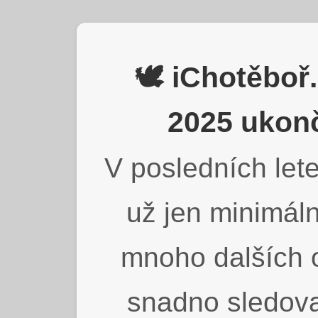
🕊️ iChotěbo
2025 ukonč
V posledních lete
už jen minimáln
mnoho dalších o
snadno sledova