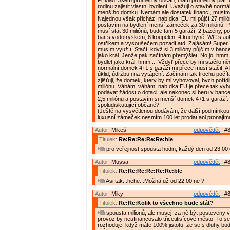
Příklad: Jsem průměrný občan, mám průměrný plat. C
rodinu zajistit vlastní bydlení. Uvažuji o stavbě normá
menšího domku. Nemám ale dostatek financí, musím s
Najednou však přichází nabídka: EU mi půjčí 27 milió
postavím na bydlení menší zámeček za 30 miliónů. P
musí stát 30 miliónů, bude tam 5 garáží, 2 bazény, po
bar s vodotryskem, 8 koupelen, 4 kuchyně, WC s a
ostřikem a vysoušečem pozadí atd. Zajásám! Super, 
musím využít! Stačí, když si 3 milióny půjčím v banc
jako král. Jenže pak začínám přemýšlet. No jo, hmm ..
bydlet jako král, hmm ... Vždyť přece by mi stačilo n
normální domek 4+1 s garáží mi přece musí stačit. A 
úklid, údržbu i na vytápění. Začínám tak trochu počít
zjišťuji, že domek, který by mi vyhovoval, bych pořídi
miliónu. Váhám, váhám, nabídka EU je přece tak výh
podávat žádost o dotaci, ale nakonec si beru v bance
2,5 miliónu a postavím si menší domek 4+1 s garáží. 
spoludiskutující občané?
(Ještě na vysvětlenou dodávám, že další podmínkou 
luxusní zámeček nesmím 100 let prodat ani pronajíma
Autor:
Mikeš
odpovědět
| #8
Titulek:
Re:Re:Re:Re:Re:ble
pro veřejnost spousta hodin, každý den od 23.00 
Autor:
Mussa
odpovědět
| #8
Titulek:
Re:Re:Re:Re:Re:Re:ble
Asi tak...hehe...Možná už od 22:00 ne ?
Autor:
Miky
odpovědět
| #8
Titulek:
Re:Re:Kolik to všechno bude stát?
spousta milionů, ale musejí za ně být posteveny vě
provoz by neufinancovalo třicetitisícové město. To s
rozhoduje, když máte 100% jistotu, že se s dluhy bu