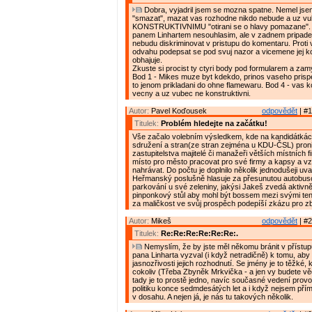
Dobra, vyjadril jsem se mozna spatne. Nemel jse
"smazat", mazat vas rozhodne nikdo nebude a uz vu
KONSTRUKTIVNIMU "otirani se o hlavy pomazane".
panem Linhartem nesouhlasim, ale v zadnem pripade 
nebudu diskriminovat v pristupu do komentaru. Prot
odvahu podepsat se pod svuj nazor a vicemene jej k
obhajuje.
Zkuste si procist ty ctyri body pod formularem a zam
Bod 1 - Mikes muze byt kdekdo, prinos vaseho prispe
to jenom prikladani do ohne flamewaru. Bod 4 - vas 
vecny a uz vubec ne konstruktivni.
Autor:
Pavel Koďousek
odpovědět
| #1
Titulek:
Problém hledejte na začátku!
Vše začalo volebním výsledkem, kde na kandidátká
sdružení a stran(ze stran zejména u KDU-ČSL) proni
zastupitelstva majitelé či manažeři větších místních f
místo pro město pracovat pro své firmy a kapsy a vz
nahrávat. Do počtu je doplnilo několik jednodušeji uva
Heřmanský poslušně hlasuje za přesunutou autobus
parkování u své zeleniny, jakýsi Jakeš zvedá aktivn
pinponkový stůl aby mohl být bossem mezi svými tenis
za maličkost ve svůj prospěch podepíší zkázu pro z
Autor:
Mikeš
odpovědět
| #2
Titulek:
Re:Re:Re:Re:Re:Re:.
Nemyslím, že by jste měl někomu bránit v přístu
pana Linharta vyzval (i když netradičně) k tomu, aby
jasnozřivosti jejich rozhodnutí. Se jmény je to těžké,
cokoliv (Třeba Zbyněk Mrkvička - a jen vy budete vědě
tady je to prostě jedno, navíc současné vedení prov
politiku konce sedmdesátých let a i když nejsem pří
v dosahu. A nejen já, je nás tu takových několik.