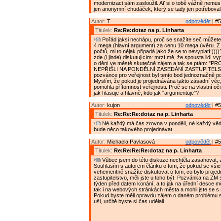
modernizaci sám zasloužil. Ať si o tobě vážně nemusí
jen anonymní chudáček, který se tady jen potřeboval 
Autor:
T.
odpovědět
| #5
Titulek:
Re:Re:dotaz na p. Linharta
Pořád jaksi nechápu, proč se snažíte seč můžete
4 mega (hlavní argument) za cenu 10 mega úvěru. Z
počtů, mi to nějak připadá jako že se to nevyplatí:))
zde (i jinde) diskutujícím: mrzí mě, že spousta lidí v
o dění ve městě skutečně zájem a tak se ptám: "P
NEPŘIŠLI NA PONDĚLNÍ ZASEDÁNÍ ZASTUPITELS
pozvánce pro veřejnost byl tento bod jednoznačně 
Myslím, že pokud je projednávána takto zásadní vě
pomohla přítomnost veřejnosti. Proč se na vlastní oč
jak hlasuje a hlavně, kdo jak "argumentuje"?
Autor:
kujon
odpovědět
| #5
Titulek:
Re:Re:Re:dotaz na p. Linharta
Né každý má čas zrovna v pondělí, né každý vědě
bude něco takového projednávat.
Autor:
Michaela Pavlasová
odpovědět
| #5
Titulek:
Re:Re:Re:Re:dotaz na p. Linharta
Vůbec jsem do této diskuze nechtěla zasahovat, 
Souhlasím s autorem článku o tom, že pokud se všic
vehementně snažíte diskutovat o tom, co bylo proje
zastupitelstvo, měli jste u toho být. Pozvánka na ZM
týden před datem konání, a to jak na úřední desce 
tak i na webových stránkách města a mohli jste se s n
Pokud byste měli opravdu zájem o daném problému sl
uši, určitě byste si čas udělali.