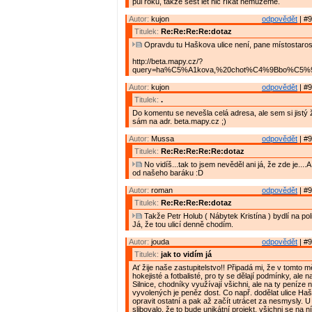
půl roku, takže šest let nic říkat nemůžeme.
Autor:
kujon
odpovědět
| #9
Titulek:
Re:Re:Re:Re:dotaz
Opravdu tu Haškova ulice není, pane místostaros
http://beta.mapy.cz/?
query=ha%C5%A1kova,%20chot%C4%9Bbo%C5%99&
Autor:
kujon
odpovědět
| #9
Titulek:
.
Do komentu se nevešla celá adresa, ale sem si jistý ž
sám na adr. beta.mapy.cz ;)
Autor:
Mussa
odpovědět
| #9
Titulek:
Re:Re:Re:Re:Re:dotaz
No vidíš...tak to jsem nevěděl ani já, že zde je....A
od našeho baráku :D
Autor:
roman
odpovědět
| #9
Titulek:
Re:Re:Re:Re:dotaz
Takže Petr Holub ( Nábytek Kristína ) bydlí na pol
Já, že tou ulicí denně chodím.
Autor:
jouda
odpovědět
| #9
Titulek:
jak to vidím já
Ať žije naše zastupitelstvo!! Připadá mi, že v tomto m
hokejisté a fotbalisté, pro ty se dělají podmínky, ale n
Silnice, chodníky využívají všichni, ale na ty peníze n
vyvolených je peněz dost. Co např. dodělat ulice Ha
opravit ostatní a pak až začít utrácet za nesmysly. U
slibovalo, že to bude unikátní projekt, všichni se na n