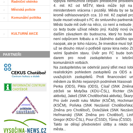
vyplývá nemožnost čerpání předběžně přislíben
Radniční okénko
4. mil. Kč od MŠTV, která může být na 
Městská policie
ministerstvem vrácena i později. Městu by se ta
kromě odhlasovaných cca. 10 mil. Kč zaplatí pro
Komunální politika
bude muset vstoupit s FC do smluvního partnersk
Město bude mít úvěr na něco, co není a nebude
co tedy bude užívat někdo jiný. Každý nový ú
KULTURNÍ AKCE
dalším závazkem do budoucna, který ho bud
není odpůrcem fotbalu a ni žádného dalšího spo
naopak, ale je toho názoru, že investice musí bý
už se dlouho mluví o potřebě oprav kina nebo ZU
velmi špatném stavu. Úvěr pro FC bude boh
PARTNEŘI
darem pro nové zastupitelstvo v letošn
komunálních volbách.
Na zastupitelstvu se odehrál jasný střet mezi lob
realistickým pohledem zastupitelů za ODS a
uvažujících zastupitelů. Proti financování u
městem za těchto nejasných podmínek hlasovali
Perka (ODS), Pikla (ODS), Císař (SNK Změna
zdrželi se Motyčka (KDU-ČSL), Richter (S
aktivita), Jakeš (SNK Chotěbořská aktivita), Škar
Pro úvěr zvedli ruku Müller (KSČM), Hochma
(KSČM), Polívka (SNK Nezávislí Chotěbořsk
Změna pro Chotěboř), Doležálek (SNK Nezávisl
Heřmanský (SNK Změna pro Chotěboř), Linh
Gregor (KDU-ČSL), Pour (ČSSD), Tůma (ČSSD).
Takto se dělají předvolební úlitby a nikdo 
města...