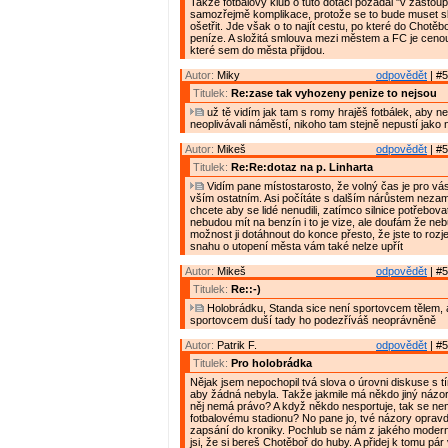
Takže fotbalový klub o tuto dotaci požádal "v zastoup
samozřejmě komplikace, protože se to bude muset sl
ošetřit. Jde však o to najít cestu, po které do Chotěb
peníze. A složitá smlouva mezi městem a FC je cenou 
které sem do města přijdou.
Autor:
Miky
odpovědět
| #5
Titulek:
Re:zase tak vyhozeny penize to nejsou
už tě vidím jak tam s romy hrajěš fotbálek, aby neh
neoplivávali náměstí, nikoho tam stejně nepustí jako 
Autor:
Mikeš
odpovědět
| #5
Titulek:
Re:Re:dotaz na p. Linharta
Vidím pane místostarosto, že volný čas je pro vás 
vším ostatním. Asi počítáte s dalším nárůstem nezam
chcete aby se lidé nenudili, zatímco silnice potřebov
nebudou mít na benzín i to je vize, ale doufám že ne
možnost ji dotáhnout do konce přesto, že jste to rozjel
snahu o utopení města vám také nelze upřít
Autor:
Mikeš
odpovědět
| #5
Titulek:
Re::-)
Holobrádku, Standa sice není sportovcem tělem, al
sportovcem duší tady ho podezříváš neoprávněně
Autor:
Patrik F.
odpovědět
| #5
Titulek:
Pro holobrádka
Nějak jsem nepochopil tvá slova o úrovni diskuse s tí
aby žádná nebyla. Takže jakmile má někdo jiný názor 
něj nemá právo? A když někdo nesportuje, tak se nem
fotbalovému stadionu? No pane jo, tvé názory opravd
zapsání do kroniky. Pochlub se nám z jakého moder
jsi, že si bereš Chotěboř do huby. A přidej k tomu pár v