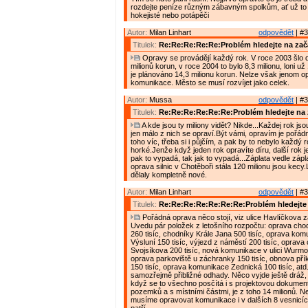
rozdejte peníze různým zábavným spolkům, ať už to j
hokejisté nebo potápěči
Autor:
Milan Linhart
odpovědět
| #3
Titulek:
Re:Re:Re:Re:Re:Problém hledejte na zač
Opravy se provádějí každý rok. V roce 2003 šlo 
milionů korun, v roce 2004 to bylo 8,3 milionu, loni už 
je plánováno 14,3 milionu korun. Nelze však jenom o
komunikace. Město se musí rozvíjet jako celek.
Autor:
Mussa
odpovědět
| #3
Titulek:
Re:Re:Re:Re:Re:Re:Problém hledejte na 
A kde jsou ty miliony vidět? Nikde...Každej rok jso
jen málo z nich se opraví.Být vámi, opravím je pořád
toho víc, třeba si i půjčím, a pak by to nebylo každý r
horké.Jenže když jeden rok opravíte díru, další rok j
pak to vypadá, tak jak to vypadá...Záplata vedle zápla
oprava silnic v Chotěboři stála 120 milionu jsou kecy
dělaly kompletně nové.
Autor:
Milan Linhart
odpovědět
| #3
Titulek:
Re:Re:Re:Re:Re:Re:Re:Problém hledejte 
Pořádná oprava něco stojí, viz ulice Havlíčkova z
Uvedu pár položek z letošního rozpočtu: oprava chodn
260 tisíc, chodníky Krále Jana 500 tisíc, oprava ko
Výsluní 150 tisíc, výjezd z náměstí 200 tisíc, oprava
Svojsíkova 200 tisíc, nová komunikace v ulici Wurmov
oprava parkoviště u záchranky 150 tisíc, obnova pří
150 tisíc, oprava komunikace Zednická 100 tisíc, atd
samozřejmě přibližné odhady. Něco vyjde ještě dráž, j
když se to všechno posčítá i s projektovou dokumen
pozemků a s místními částmi, je z toho 14 milionů. N
musíme opravovat komunikace i v dalších 8 vesnicíc