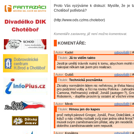
Proto Vás vyzýváme k diskuzi: Myslíte, že je ta
Chotěboř potřebná?
(http://www.ods.cz/ms.chotebor)
Komentáře zastaveny, již není možno komentovat.
KOMENTÁŘE:
Autor:
Kadel
odpovědět
| #
Titulek:
Já to vidím takto
Jestli je umělý trávník nutný k tomu, abychom mohli
nakopat někam tak jsem pro realizaci.
Autor:
Guláš
odpovědět
| #
Titulek:
Technická poznámka
Zkratky normálním lidem nic neřeknou, je třeba hlasují
pro podzimní volby a říci na rovinu Polívka - zahradn
Camona, Heřmanský zelinář, Jonáš (autogen-?), Gre
Roboterm, - doplňte prosím ty ostatní ať všichni víme
Autor:
Mirek
odpovědět
| #
Titulek:
Hrnou jen do kapes
proč nebyli pánové Gregor, Jonáš, Pour, Doležálek, a 
když u nás chtěla rozbalit svůj stan jedna silná firma
museli svým zaměstnancům přidat, aby jim neodešli. T
dobrého zaměstnavatele sem nepustit.
Autor:
Kopálista
odpovědět
| #