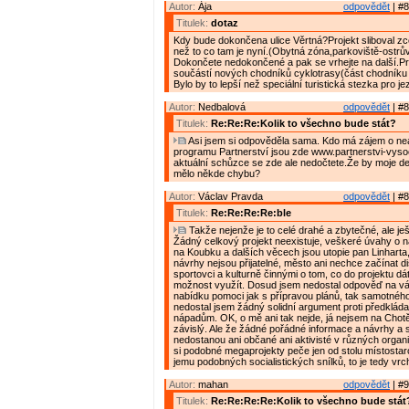
Autor:
Ája
odpovědět
| #8
Titulek:
dotaz
Kdy bude dokončena ulice Věrtná?Projekt sliboval zce
než to co tam je nyní.(Obytná zóna,parkoviště-ostrův
Dokončete nedokončené a pak se vrhejte na další.P
součástí nových chodníků cyklotrasy(část chodníku 
Bylo by to lepší než speciální turistická stezka pro j
Autor:
Nedbalová
odpovědět
| #8
Titulek:
Re:Re:Re:Kolik to všechno bude stát?
Asi jsem si odpověděla sama. Kdo má zájem o nea
programu Partnerství jsou zde www.partnerstvi-vyso
aktuální schůzce se zde ale nedočtete.Že by moje det
mělo někde chybu?
Autor:
Václav Pravda
odpovědět
| #8
Titulek:
Re:Re:Re:Re:ble
Takže nejenže je to celé drahé a zbytečné, ale je
Žádný celkový projekt neexistuje, veškeré úvahy o ná
na Koubku a dalších věcech jsou utopie pan Linharta
návrhy nejsou přijatelné, město ani nechce začínat d
sportovci a kulturně činnými o tom, co do projektu dát
možnost využít. Dosud jsem nedostal odpověď na v
nabídku pomoci jak s přípravou plánů, tak samotného
nedostal jsem žádný solidní argument proti předklá
nápadům. OK, o mě ani tak nejde, já nejsem na Chotě
závislý. Ale že žádné pořádné informace a návrhy a 
nedostanou ani občané ani aktivisté v různých organ
si podobné megaprojekty peče jen od stolu místostar
jemu podobných socialistických snílků, to je tedy vrch
Autor:
mahan
odpovědět
| #9
Titulek:
Re:Re:Re:Re:Kolik to všechno bude stát