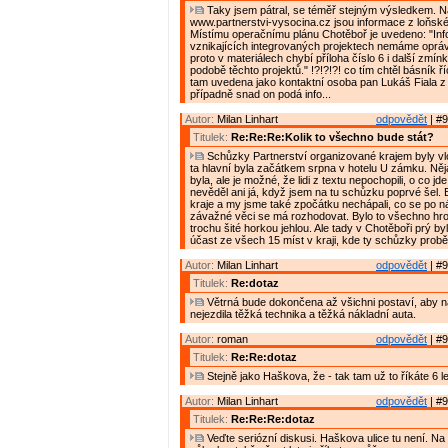
Taky jsem pátral, se téměř stejným výsledkem. 
www.partnerstvi-vysocina.cz jsou informace z loňské
Místímu operačnímu plánu Chotěboř je uvedeno: "In
vznikajících integrovaných projektech nemáme oprávn
proto v materiálech chybí příloha číslo 6 i další zmín
podobě těchto projektů." !?!?!?! co tím chtěl básník říc
tam uvedena jako kontaktní osoba pan Lukáš Fiala 
případně snad on podá info...
Autor:
Milan Linhart
odpovědět
| #9
Titulek:
Re:Re:Re:Kolik to všechno bude stát?
Schůzky Partnerství organizované krajem byly vlon
ta hlavní byla začátkem srpna v hotelu U zámku. Ně
byla, ale je možné, že lidi z textu nepochopili, o co jde
nevěděl ani já, když jsem na tu schůzku poprvé šel. By
kraje a my jsme také zpočátku nechápali, co se po n
závažné věci se má rozhodovat. Bylo to všechno hro
trochu šité horkou jehlou. Ale tady v Chotěboři prý by
účast ze všech 15 míst v kraji, kde ty schůzky probě
Autor:
Milan Linhart
odpovědět
| #9
Titulek:
Re:dotaz
Větrná bude dokončena až všichni postaví, aby n
nejezdila těžká technika a těžká nákladní auta.
Autor:
roman
odpovědět
| #9
Titulek:
Re:Re:dotaz
Stejně jako Haškova, že - tak tam už to říkáte 6 le
Autor:
Milan Linhart
odpovědět
| #9
Titulek:
Re:Re:Re:dotaz
Veďte seriózní diskusi. Haškova ulice tu není. Na 