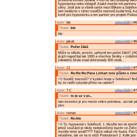
příslušná komise spolkla. Proto se tam přidávají tako
hypostezka nebo minigolf. A také musíte mít partnery
sféry. Jistě jste si všimli ranče mezi Bílkem a Sobiň
tam nedávno v rámci soutěže starostů kydal hnůj. A p
koně pro hypostezku a ten partner pro projekt Podou
Autor:
ble
odpovědět
| #6
Titulek:
ble
ble
Autor:
jakub
odpovědět
| #6
Titulek:
Počet žáků
Může tu někdo, prosím, upřesnit ten počet žáků? 240
já jich napočítal tak 1800 a všechny školky + zvláštn
základní) škola snad dohromady 600 nedá...
Autor:
JJ
odpovědět
| #7
Titulek:
Re:Re:Re:Pane Linhart toto píšete o zim
Soutěž starostů? V kydání hnoje u Sobiňova? Bož
by se radši vykydat přímo na radnici?
Autor:
T.C
odpovědět
| #7
Titulek:
to je uz v pr...
tato investice je pro mesto velice potrebna...asi tak 
pivo
Autor:
roman
odpovědět
| #7
Titulek:
Re:ble
To: hypoareál v Sobiňově. 1. Myslíte ten do kteréh
jehož součástí je nikdy nedokončený bazén ve Ždírc
myslíte tento areál???? Takže odtud vítr fouká. Pan 
neutáhne, tak se na to složí Podoubraví! 2. Kolik jste