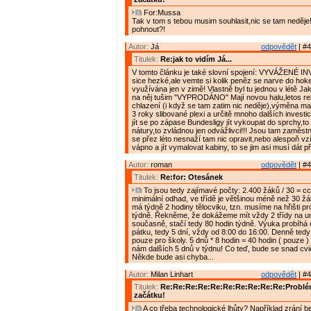
For:Mussa
Tak v tom s tebou musim souhlasit,nic se tam neděje!!
pohnout?!
Autor:
Já
odpovědět
| #4
Titulek:
Re:jak to vidím Já...
V tomto článku je také slovní spojení: VYVÁŽENÉ I
sice hezké,ale vemte si kolik peněz se narve do hokej
využívána jen v zimě! Vlastně byl tu jednou v létě Ja
na něj tušim "VYPRODÁNO" Mají novou halu,letos r
chlazení (i když se tam zatim nic neděje),výměna ma
3 roky slibované plexi a určitě mnoho dalších investi
jít se po zápase Bundesligy jít vykoupat do sprchy,to j
nátury,to zvládnou jen odvážlivci!!! Jsou tam zaměstnan
se přez léto nesnaží tam nic opravit,nebo alespoň vzí
vápno a jít vymalovat kabiny, to se jim asi musí dát 
Autor:
roman
odpovědět
| #4
Titulek:
Re:for: Otesánek
To jsou tedy zajímavé počty: 2.400 žáků / 30 = cca
minimální odhad, ve třídě je většinou méně než 30 žá
má týdně 2 hodiny tělocviku, tzn. musíme na hřišti pr
týdně. Řekněme, že dokážeme mít vždy 2 třídy na u
současně, stačí tedy 80 hodin týdně. Výuka probíhá 
pátku, tedy 5 dní, vždy od 8:00 do 16:00. Denně ted
pouze pro školy. 5 dnů * 8 hodin = 40 hodin ( pouze 
nám dalších 5 dnů v týdnu! Co teď, bude se snad cv
Někde bude asi chyba...
Autor:
Milan Linhart
odpovědět
| #4
Titulek:
Re:Re:Re:Re:Re:Re:Re:Re:Re:Re:Problém
začátku!
A co třeba technologické lhůty? Například zrání 