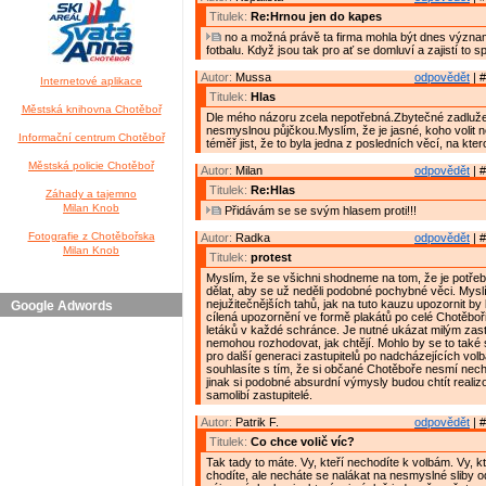
Titulek:
Re:Hrnou jen do kapes
no a možná právě ta firma mohla být dnes výz
fotbalu. Když jsou tak pro ať se domluví a zajistí to 
Autor:
Mussa
odpovědět
| #
Internetové aplikace
Titulek:
Hlas
Městská knihovna Chotěboř
Dle mého názoru zcela nepotřebná.Zbytečné zadluž
nesmyslnou půjčkou.Myslím, že je jasné, koho volit 
Informační centrum Chotěboř
téměř jist, že to byla jedna z posledních věcí, na kter
Městská policie Chotěboř
Autor:
Milan
odpovědět
| #
Titulek:
Re:Hlas
Záhady a tajemno
Milan Knob
Přidávám se se svým hlasem proti!!!
Fotografie z Chotěbořska
Autor:
Radka
odpovědět
| #
Milan Knob
Titulek:
protest
Myslím, že se všichni shodneme na tom, že je potř
dělat, aby se už neděli podobné pochybné věci. Myslí
nejužitečnějších tahů, jak na tuto kauzu upozornit b
Google Adwords
cílená upozornění ve formě plakátů po celé Chotěbo
letáků v každé schránce. Je nutné ukázat milým zast
nemohou rozhodovat, jak chtějí. Mohlo by se to také 
pro další generaci zastupitelů po nadcházejících vol
souhlasíte s tím, že si občané Chotěboře nesmí necha
jinak si podobné absurdní výmysly budou chtít realizo
samolibí zastupitelé.
Autor:
Patrik F.
odpovědět
| #
Titulek:
Co chce volič víc?
Tak tady to máte. Vy, kteří nechodíte k volbám. Vy, k
chodíte, ale necháte se nalákat na nesmyslné sliby 