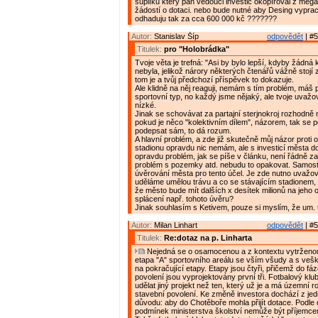
šuplíku který pan vedouci investic okopíroval z mega
žádostí o dotaci. nebo bude nutné aby Desing vyprac
odhaduju tak za cca 600 000 kč ???????
Autor:
Stanislav Šíp
odpovědět
| #5
Titulek:
pro "Holobrádka"
Tvoje věta je trefná: "Asi by bylo lepší, kdyby žádná 
nebyla, jelikož nárory některých čtenářů vážně stojí 
tom je a tvůj předchozí příspěvek to dokazuje.
Ale klidně na něj reaguji, nemám s tím problém, máš
sportovní typ, no každý jsme nějaký, ale tvoje uvažov
nízké.
Jinak se schovávat za partajní sterjnokroj rozhodně 
pokud je něco "kolektivním dílem", názorem, tak se 
podepsat sám, to dá rozum.
A hlavní problém, a zde již skutečně můj názor proti 
stadionu opravdu nic nemám, ale s investicí města 
opravdu problém, jak se píše v článku, není řádně zaj
problém s pozemky atd. nebudu to opakovat. Samosta
úvěrování města pro tento účel. Je zde nutno uvažova
uděláme umělou trávu a co se stávajícím stadionem, 
že město bude mít dalších x desítek milionů na jeho 
splácení např. tohoto úvěru?
Jinak souhlasím s Ketivem, pouze si myslím, že um. t
Autor:
Milan Linhart
odpovědět
| #5
Titulek:
Re:dotaz na p. Linharta
Nejedná se o osamocenou a z kontextu vytrženou i
etapa "A" sportovního areálu se vším všudy a s veš
na pokračující etapy. Etapy jsou čtyři, přičemž do fá
povolení jsou vyprojektovány první tři. Fotbalový klu
udělat jiný projekt než ten, který už je a má územní r
stavební povolení. Ke změně investora dochází z je
důvodu: aby do Chotěboře mohla přijít dotace. Podle
podmínek ministerstva školství nemůže být příjemc