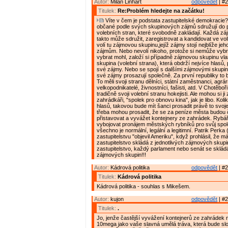
Autor:
Milan Linhart
odpovědět
| #2
Titulek:
Re:Problém hledejte na začátku!
Víte v čem je podstata zastupitelské demokracie?
občané podle svých skupinových zájmů sdružují do p
volebních stran, které svobodně zakládají. Každá z
takto může sdružit, zaregistrovat a kandidovat ve vol
volí tu zájmovou skupinu,jejíž zájmy stojí nejblíže jeh
zájmům. Nebo nevolí nikoho, protože si nemůže vybrat
vybrat mohl, založí si případně zájmovou skupinu vl
skupina (volební strana), která obdrží nejvíce hlasů,
své zájmy. Nebo se spojí s dalšími zájmovými skupin
své zájmy prosazují společně. Za první republiky to b
To měli svoji stranu dělníci, státní zaměstnanci, agrárn
velkopodnikatelé, živnostníci, fašisti, atd. V Chotěboř
tradičně svoji volební stranu hokejisti. Ale mohou si ji z
zahrádkáři, "spolek pro obnovu kina", jak je libo. Kol
hlasů, takovou bude mít šanci prosadit právě to svoje
třeba mohou prosadit, že se za peníze města budou č
přistavovat a vyvážet kontejnery ze zahrádek. Rybář
vybojovat pronájem městských rybníků pro svůj spole
všechno je normální, legální a legitimní. Patrik Perk
zastupitelstvu "objevil Ameriku", když prohlásil, že má
zastupitelstvo skládá z jednotlivých zájmových skup
zastupitelstvo, každý parlament nebo senát se skládá
zájmových skupin!!!
Autor:
Kádrová politika
odpovědět
| #2
Titulek:
Kádrová politika
Kádrová politika - souhlas s Mikešem.
Autor:
kujon
odpovědět
| #2
Titulek:
.
Jo, jenže častější vyvážení kontejnerů ze zahrádek n
10mega jako vaše slavná umělá tráva, která bude slo