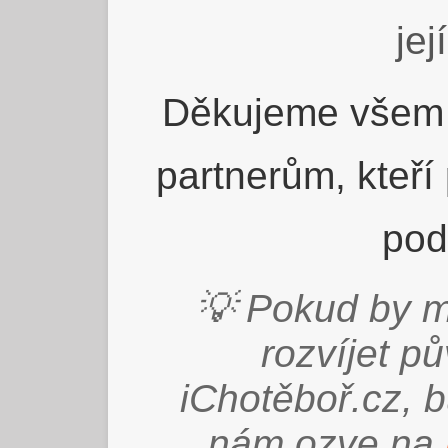
jej
Děkujeme všem 
partnerům, kteří
pod
💡 Pokud by m
rozvíjet p
iChotěboř.cz, 
nám ozve na