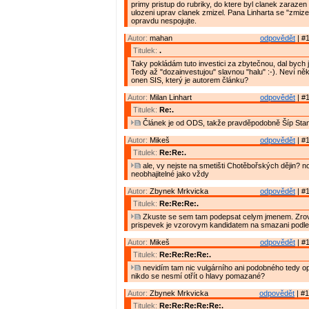
primy pristup do rubriky, do ktere byl clanek zarazen
ulozeni uprav clanek zmizel. Pana Linharta se "zmiz
opravdu nespojujte.
Autor:
mahan
odpovědět
| #1
Titulek:
.
Taky pokládám tuto investici za zbytečnou, dal bych ji
Tedy až "dozainvestujou" slavnou "halu" :-). Neví něk
onen SIS, který je autorem článku?
Autor:
Milan Linhart
odpovědět
| #1
Titulek:
Re:.
Článek je od ODS, takže pravděpodobně Šíp Stan
Autor:
Mikeš
odpovědět
| #1
Titulek:
Re:Re:.
ale, vy nejste na smetišti Chotěbořských dějin? no
neobhajitelné jako vždy
Autor:
Zbynek Mrkvicka
odpovědět
| #1
Titulek:
Re:Re:Re:.
Zkuste se sem tam podepsat celym jmenem. Zrov
prispevek je vzorovym kandidatem na smazani podle
Autor:
Mikeš
odpovědět
| #1
Titulek:
Re:Re:Re:Re:.
nevidím tam nic vulgárního ani podobného tedy 
nikdo se nesmí otřít o hlavy pomazané?
Autor:
Zbynek Mrkvicka
odpovědět
| #1
Titulek:
Re:Re:Re:Re:Re:.