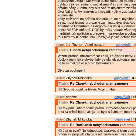
zájmových skupin, kterým je úplně jedno, že město 
výkladní skříň reálného socialismu. A svými hlasy t
dáváte páky k tomu, aby si s Vaším majetkem zlepšov
úkor Vašeho. Vy, kterým ani nevadí, kolik v zastupite
komunistů.
Tady totiž není na pořadu dne otázka, co si myslíme o
se už musí jednat, protože je za minutu dvanáct. Aby s
soudruzi a Linhartové a Gregorové a další uvědomili,
dobro VŠECH občanů. ODS by měla nasadit všechny 
mediální, tak politické a především právnické a doká
to s nimi myslí dobře. Pak už zbývá jedině defenestr
Autor:
Jan Tezner - Administrator
odpovědět
| #
Titulek:
Clanek nebyl odstranen zamerne
Vazeni pratele, omlouvam se za to, ze clanek nebyl k 
doslo k technicke chybe, kdy se clanek pokousel up
na to nemel pravo a proto byl varazen.
Diky za pochopeni
Autor:
Zbynek Mrkvicka
odpovědět
| #1
Titulek:
Re:Clanek nebyl odstranen zamerne
Sypu si popel na hlavu. Moje chyba.
Autor:
pepexx
odpovědět
| #1
Titulek:
Re:Clanek nebyl odstranen zamerne
tak pan Linhart neměl právo upravovat článek? p
chuť ta určitě bude, ale jak to bylo s článkem doopra
Autor:
Zbynek Mrkvicka
odpovědět
| #1
Titulek:
Re:Re:Clanek nebyl odstranen zamerne
Jak to bylo? No jednoduse. Upravoval jsem cosi v
pritom se projevila chyba v administracnim systemu