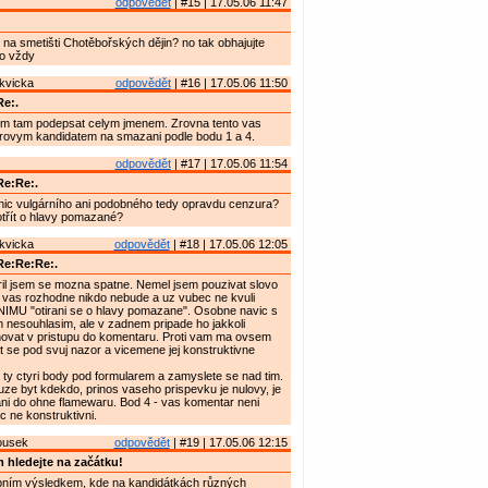
odpovědět
| #15 | 17.05.06 11:47
e na smetišti Chotěbořských dějin? no tak obhajujte
ko vždy
kvicka
odpovědět
| #16 | 17.05.06 11:50
e:.
m tam podepsat celym jmenem. Zrovna tento vas
orovym kandidatem na smazani podle bodu 1 a 4.
odpovědět
| #17 | 17.05.06 11:54
e:Re:.
nic vulgárního ani podobného tedy opravdu cenzura?
otřít o hlavy pomazané?
kvicka
odpovědět
| #18 | 17.05.06 12:05
Re:Re:Re:.
il jsem se mozna spatne. Nemel jsem pouzivat slovo
 vas rozhodne nikdo nebude a uz vubec ne kvuli
U "otirani se o hlavy pomazane". Osobne navic s
 nesouhlasim, ale v zadnem pripade ho jakkoli
novat v pristupu do komentaru. Proti vam ma ovsem
se pod svuj nazor a vicemene jej konstruktivne
t ty ctyri body pod formularem a zamyslete se nad tim.
ze byt kdekdo, prinos vaseho prispevku je nulovy, je
ani do ohne flamewaru. Bod 4 - vas komentar neni
 ne konstruktivni.
ousek
odpovědět
| #19 | 17.05.06 12:15
 hledejte na začátku!
bním výsledkem, kde na kandidátkách různých