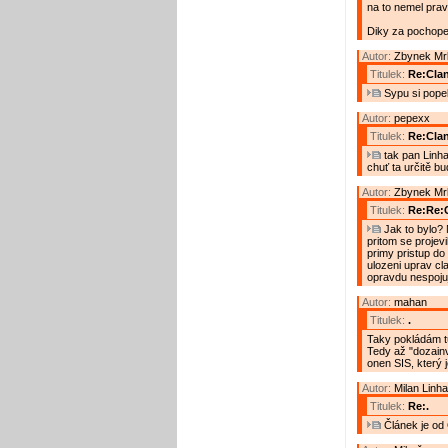
na to nemel prav
Diky za pochope
Autor:
Zbynek Mr
Titulek:
Re:Cla
Sypu si popel
Autor:
pepexx
Titulek:
Re:Cla
tak pan Linha
chuť ta určitě b
Autor:
Zbynek Mr
Titulek:
Re:Re:
Jak to bylo? 
pritom se projev
primy pristup do 
ulozeni uprav cl
opravdu nespojuj
Autor:
mahan
Titulek:
.
Taky pokládám tut
Tedy až "dozainv
onen SIS, který 
Autor:
Milan Linha
Titulek:
Re:.
Článek je od 