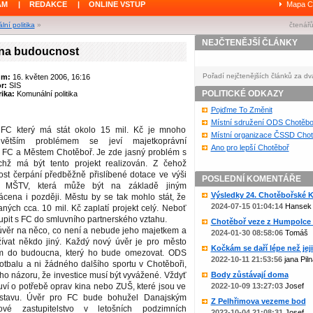
ÁM
|
REDAKCE
|
ONLINE VSTUP
Mapa C
ní politika
»
čtenářů
NEJČTENĚJŠÍ ČLÁNKY
 na budoucnost
Pořadí nejčtenějších článků za dv
um:
16. květen 2006, 16:16
or:
SIS
POLITICKÉ ODKAZY
ika:
Komunální politika
Pojďme To Změnit
Místní sdružení ODS Chotěbo
 FC který má stát okolo 15 mil. Kč je mnoho
Místní organizace ČSSD Chot
ejvětším problémem se jeví majetkoprávní
Ano pro lepší Chotěboř
 FC a Městem Chotěboř. Je zde jasný problém s
hž má být tento projekt realizován. Z čehož
st čerpání předběžně přislíbené dotace ve výši
POSLEDNÍ KOMENTÁŘE
 MŠTV, která může být na základě jiným
Výsledky 24. Chotěbořské Ko
ácena i později. Městu by se tak mohlo stát, že
2024-07-15 01:04:14
Hansek
ých cca. 10 mil. Kč zaplatí projekt celý. Neboť
pit s FC do smluvního partnerského vztahu.
Chotěboř veze z Humpolce b
úvěr na něco, co není a nebude jeho majetkem a
2024-01-30 08:58:06
Tomáš
ívat někdo jiný. Každý nový úvěr je pro město
Kočkám se daří lépe než jejic
m do budoucna, který ho bude omezovat. ODS
2022-10-11 21:53:56
jana Piln
otbalu a ni žádného dalšího sportu v Chotěboři,
oho názoru, že investice musí být vyvážené. Vždyť
Body zůstávají doma
ví o potřebě oprav kina nebo ZUŠ, které jsou ve
2022-10-09 13:27:03
Josef
stavu. Úvěr pro FC bude bohužel Danajským
Z Pelhřimova vezeme bod
é zastupitelstvo v letošních podzimních
2022-10-04 21:08:31
Josef