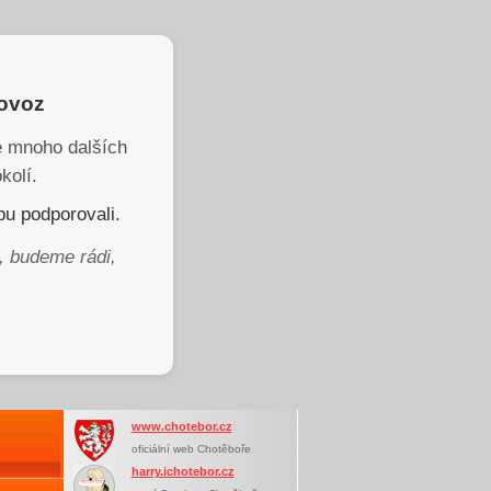
rovoz
je mnoho dalších
kolí.
u podporovali.
, budeme rádi,
www.chotebor.cz
oficiální web Chotěboře
harry.ichotebor.cz