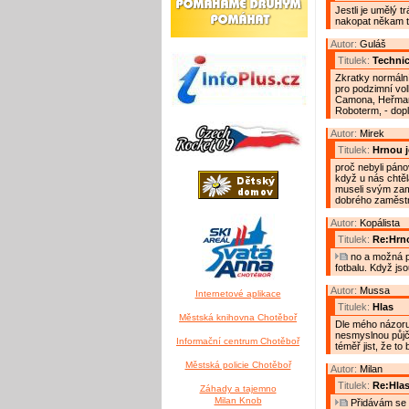
Jestli je umělý 
nakopat někam ta
Autor:
Guláš
Titulek:
Techni
Zkratky normálním
pro podzimní vol
Camona, Heřmans
Roboterm, - dopl
Autor:
Mirek
Titulek:
Hrnou j
proč nebyli páno
když u nás chtěla
museli svým zamě
dobrého zaměstn
Autor:
Kopálista
Titulek:
Re:Hrno
no a možná p
fotbalu. Když jso
Autor:
Mussa
Internetové aplikace
Titulek:
Hlas
Městská knihovna Chotěboř
Dle mého názoru
nesmyslnou půjčk
Informační centrum Chotěboř
téměř jist, že to
Městská policie Chotěboř
Autor:
Milan
Titulek:
Re:Hla
Záhady a tajemno
Milan Knob
Přidávám se s