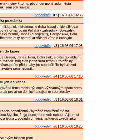
trávník nutný k tomu, abychom mohli radu města
k jsem pro realizaci.
odpovědět
| #2 | 16.05.06 16:35
cká poznámka
 lidem nic neřeknou, je třeba hlasující identifikovat
by a říci na rovinu Polívka - zahradník, Doležálek
ký zelinář, Jonáš (autogen-?), Gregor Alka, Pour
ňte prosím ty ostatní ať všichni víme o koho jde
odpovědět
| #3 | 16.05.06 17:03
en do kapes
vé Gregor, Jonáš, Pour, Doležálek, a další tak aktivní,
 rozbalit svůj stan jedna silná firma? Protože by
stnancům přidat, aby jim neodešli. To byli aktivní
avatele sem nepustit.
odpovědět
| #4 | 16.05.06 17:18
u jen do kapes
rávě ta firma mohla být dnes významným sponzorem
u tak pro ať se domluví a zajistí to sponzorsky
odpovědět
| #5 | 16.05.06 18:01
 zcela nepotřebná.Zbytečné zadlužení města
ou.Myslím, že je jasné, koho volit nebudu.A jsem si
 byla jedna z posledních věcí, na kterou zvedli ruku.
odpovědět
| #6 | 16.05.06 18:25
s
e svým hlasem proti!!!