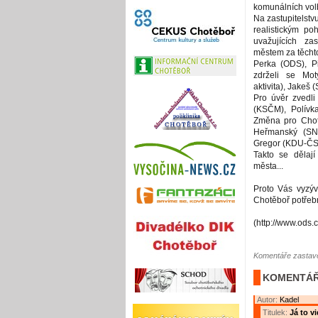
komunálních vol
Na zastupitelstv
realistickým p
uvažujících zas
městem za těcht
Perka (ODS), P
zdrželi se Mo
aktivita), Jakeš
Pro úvěr zvedl
(KSČM), Polívk
Změna pro Chotě
Heřmanský (SN
Gregor (KDU-ČS
Takto se dělaj
města...
Proto Vás vyzývá
Chotěboř potře
(http://www.ods.
Komentáře zastave
KOMENTÁŘ
Autor:
Kadel
Titulek:
Já to v