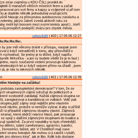
(ze stran zejména u KDU-ČSL) pronikli do
jitelé či manažeři větších místních firem a začali
pracovat pro své firmy a kapsy a vzájemně si při tom
u je doplnilo několik jednodušeji uvažujících(
šně hlasuje za přesunutou autobusovou zastávku a
zeleniny, jakýsi Jakeš zvedá aktivně ruku za
aby mohl být bossem mezi svými tenisty apod.) , kteří
 svůj prospěch podepíší zkázu pro zbytek města.
odpovědět
| #20 | 17.05.06 12:27
Re:Re:Re:Re:.
by jste měl někomu bránit v přístupu, naopak jsem
zval (i když netradičně) k tomu, aby přesvědčil o
ich rozhodnutí. Se jmény je to těžké, když napíšu
byněk Mrkvička - a jen vy budete vědět že je to faul )
ě jedno, navíc současné vedení provozuje kádrovou
edmdesátých let a i když nejsem přímo na úřadě , jsem
 já, je nás tu takových několik.
rt
odpovědět
| #21 | 17.05.06 12:39
lém hledejte na začátku!
 podstata zastupitelské demokracie? V tom, že se
ch skupinových zájmů sdružují do politických a
 které svobodně zakládají. Každá zájmová skupina se
it, zaregistrovat a kandidovat ve volbách. Volič pak
skupinu,jejíž zájmy stojí nejblíže jeho vlastním
olí nikoho, protože si nemůže vybrat. A aby si příště
oží si případně zájmovou skupinu vlastní. Zájmová
 strana), která obdrží nejvíce hlasů, pak prosazuje
se spojí s dalšími zájmovými skupinami do koalice a
jí společně. Za první republiky to bylo zřetelnější.
anu dělníci, státní zaměstnanci, agrárníci, katolíci,
 živnostníci, fašisti, atd. V Chotěboři mají zase
ební stranu hokejisti. Ale mohou si ji založit i rybáři,
ek pro obnovu kina", jak je libo. Kolik kdo dostane