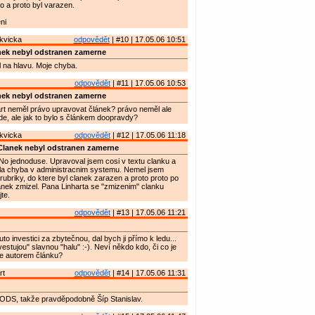
o a proto byl varazen.
ni
kvicka
odpovědět
| #10 | 17.05.06 10:51
nek nebyl odstranen zamerne
 na hlavu. Moje chyba.
odpovědět
| #11 | 17.05.06 10:53
nek nebyl odstranen zamerne
rt neměl právo upravovat článek? právo neměl ale
ude, ale jak to bylo s článkem doopravdy?
kvicka
odpovědět
| #12 | 17.05.06 11:18
Clanek nebyl odstranen zamerne
No jednoduse. Upravoval jsem cosi v textu clanku a
ila chyba v administracnim systemu. Nemel jsem
rubriky, do ktere byl clanek zarazen a proto proto po
anek zmizel. Pana Linharta se "zmizenim" clanku
te.
odpovědět
| #13 | 17.05.06 11:21
o investici za zbytečnou, dal bych ji přímo k ledu...
estujou" slavnou "halu" :-). Neví někdo kdo, či co je
je autorem článku?
rt
odpovědět
| #14 | 17.05.06 11:31
ODS, takže pravděpodobně Šíp Stanislav.