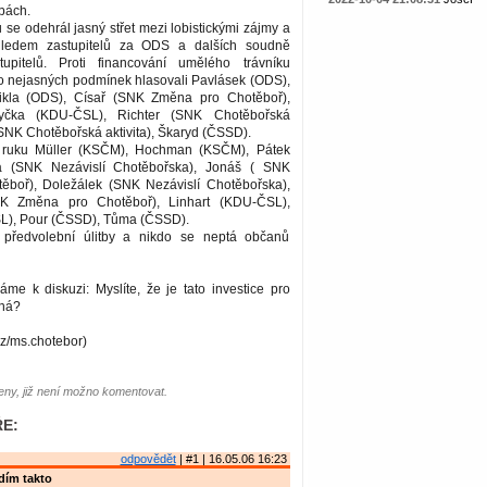
bách.
u se odehrál jasný střet mezi lobistickými zájmy a
ohledem zastupitelů za ODS a dalších soudně
tupitelů. Proti financování umělého trávníku
o nejasných podmínek hlasovali Pavlásek (ODS),
ikla (ODS), Císař (SNK Změna pro Chotěboř),
tyčka (KDU-ČSL), Richter (SNK Chotěbořská
 (SNK Chotěbořská aktivita), Škaryd (ČSSD).
i ruku Müller (KSČM), Hochman (KSČM), Pátek
a (SNK Nezávislí Chotěbořska), Jonáš ( SNK
boř), Doležálek (SNK Nezávislí Chotěbořska),
K Změna pro Chotěboř), Linhart (KDU-ČSL),
L), Pour (ČSSD), Tůma (ČSSD).
í předvolební úlitby a nikdo se neptá občanů
me k diskuzi: Myslíte, že je tato investice pro
bná?
cz/ms.chotebor)
ny, již není možno komentovat.
E:
odpovědět
| #1 | 16.05.06 16:23
idím takto