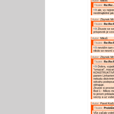
Autor:
Mikeš
Titulek:
Re:Re:.
ale, vy nejst
neobhajitelné ja
Autor:
Zbynek Mr
Titulek:
Re:Re:R
Zkuste se se
prispevek je vz
Autor:
Mikeš
Titulek:
Re:Re:R
nevidím tam 
nikdo se nesmí 
Autor:
Zbynek Mr
Titulek:
Re:Re:
Dobra, vyjadr
"smazat", mazat
KONSTRUKTIVNIM
panem Linhartem
nebudu diskrimi
odvahu podepsat 
obhajuje.
Zkuste si procis
Bod 1 - Mikes mu
to jenom priklad
vecny a uz vubec
Autor:
Pavel Koď
Titulek:
Problém
Vše začalo vole