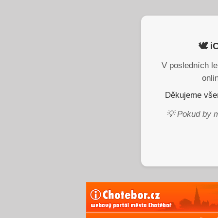
🕊️ 
V posledních le
onli
Děkujeme všem
💡 Pokud by m