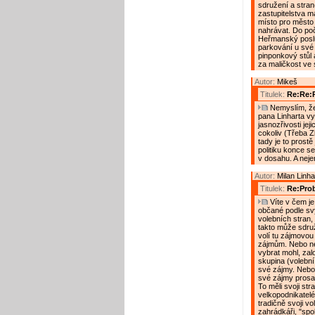
sdružení a stran
zastupitelstva ma
místo pro město 
nahrávat. Do počt
Heřmanský poslu
parkování u své 
pinponkový stůl 
za maličkost ve
Autor:
Mikeš
Titulek:
Re:Re:
Nemyslím, že 
pana Linharta vy
jasnozřivosti jej
cokoliv (Třeba Z
tady je to prost
politiku konce s
v dosahu. A nejen
Autor:
Milan Linha
Titulek:
Re:Prob
Víte v čem je
občané podle svý
volebních stran,
takto může sdruž
volí tu zájmovou 
zájmům. Nebo nev
vybrat mohl, zal
skupina (volební
své zájmy. Nebo 
své zájmy prosazu
To měli svoji str
velkopodnikatelé,
tradičně svoji vol
zahrádkáři, "spol