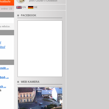
první Courier v Chotěboři
hotěboře
EN
DE
 online: 23
FACEBOOK
a měsíce.
ř
ěboř
ule ...
od, ...
WEB KAMERA
h ...
á