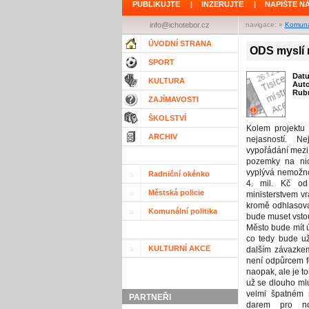
PUBLIKUJTE
|
INZERUJTE
|
NAPIŠTE N
info@ichotebor.cz
navigace: »
Komunál
ÚVODNÍ STRANA
ODS myslí
SPORT
Dat
KULTURA
Aut
Rubr
ZAJÍMAVOSTI
ŠKOLSTVÍ
Kolem projektu
ARCHIV
nejasností. N
vypořádání mezi
pozemky na nic
vyplývá nemožno
Radniční okénko
4. mil. Kč od
Městská policie
ministerstvem vr
kromě odhlasovan
Komunální politika
bude muset vstou
Město bude mít 
co tedy bude už
KULTURNÍ AKCE
dalším závazke
není odpůrcem f
naopak, ale je t
už se dlouho mlu
velmi špatném 
PARTNEŘI
darem pro nov