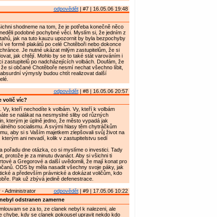
odpovědět
| #7 | 16.05.06 19:48
šichni shodneme na tom, že je potřeba konečně něco
 neděli podobné pochybné věci. Myslím si, že jedním z
 tahů, jak na tuto kauzu upozornit by byla bezpochyby
í ve formě plakátů po celé Chotěboři nebo dokonce
chránce. Je nutné ukázat milým zastupitelům, že si
at, jak chtějí. Mohlo by se to také stát varováním i
ci zastupitelů po nadcházejících volbách. Doufám, že
, že si občané Chotěboře nesmí nechat všechno líbit,
 absurdní výmysly budou chtít realizovat další
elé.
odpovědět
| #8 | 16.05.06 20:57
 volič víc?
. Vy, kteří nechodíte k volbám. Vy, kteří k volbám
háte se nalákat na nesmyslné sliby od různých
, kterým je úplně jedno, že město vypadá jak
eálného socialismu. A svými hlasy těm chytráčkům
mu, aby si s Vaším majetkem zlepšovali svůj život na
 kterým ani nevadí, kolik v zastupitelstvu sedí
na pořadu dne otázka, co si myslíme o investici. Tady
, protože je za minutu dvanáct. Aby si všichni ti
rtové a Gregorové a další uvědomili, že mají konat pro
anů. ODS by měla nasadit všechny svoje páky, jak
litické a především právnické a dokázat voličům, kdo
dobře. Pak už zbývá jedině defenestrace.
- Administrator
odpovědět
| #9 | 17.05.06 10:22
nebyl odstranen zamerne
omlouvam se za to, ze clanek nebyl k nalezeni, ale
e chybe, kdy se clanek pokousel upravit nekdo kdo