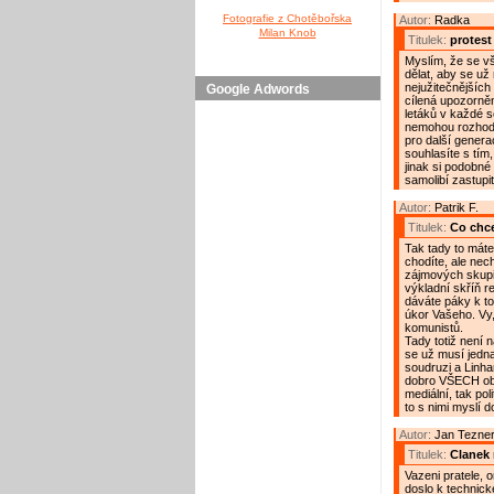
Fotografie z Chotěbořska
Autor:
Radka
Milan Knob
Titulek:
protest
Myslím, že se v
dělat, aby se už
nejužitečnějších
Google Adwords
cílená upozorněn
letáků v každé s
nemohou rozhodov
pro další genera
souhlasíte s tím
jinak si podobné
samolibí zastupit
Autor:
Patrik F.
Titulek:
Co chce
Tak tady to máte
chodíte, ale nec
zájmových skupin
výkladní skříň r
dáváte páky k to
úkor Vašeho. Vy,
komunistů.
Tady totiž není 
se už musí jednat
soudruzi a Linha
dobro VŠECH obč
mediální, tak po
to s nimi myslí 
Autor:
Jan Tezner 
Titulek:
Clanek 
Vazeni pratele, 
doslo k technick