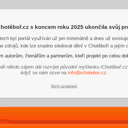
iChotěboř.cz s koncem roku 2025 ukončila svůj p
tech byl portál využíván už jen minimálně a dnes už existu
ne zdrojů, kde lze snadno sledovat dění v Chotěboři a jejím o
 autorům, čtenářům a partnerům, kteří projekt po celou dob
ěl někdo zájem dál rozvíjet původní myšlenku iChotěboř.cz
když se nám ozve na
info@ichotebor.cz
.
Skrýt oznámení