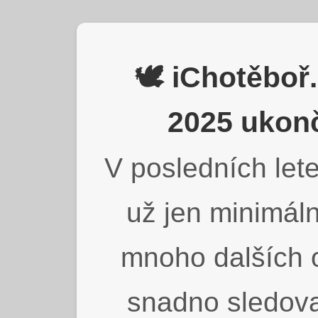
🕊️ iChotěbo
2025 ukonč
V posledních lete
už jen minimáln
mnoho dalších o
snadno sledova