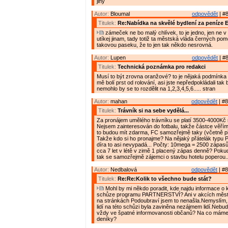
jiný
Autor:
Bloumal
odpovědět
| #8
Titulek:
Re:Nabídka na skvělé bydlení za peníze 
zámeček ne bo malý chlívek, to je jedno, jen ne v
utíkej jinam, tady totiž ta městská vláda černých po
takovou paseku, že to jen tak někdo nesrovná.
Autor:
Lupen
odpovědět
| #8
Titulek:
Technická poznámka pro redakci
Musí to být zrovna oranžové? to je nějaká podmínka
mě bolí prst od rolování, asi jste nepředpokládali tak
nemohlo by se to rozdělit na 1,2,3,4,5,6..... stran
Autor:
mahan
odpovědět
| #8
Titulek:
Trávník si na sebe vydělá...
Za pronájem umělého trávníku se platí 3500-4000Kč
Nejsem zainteresován do fotbalu, takže částce věřím.
to budou mít zdarma, FC samozřejmě taky (včetně př
Takže kdo si ho pronajme? Na nějaký přátelák typu P
díra to asi nevypadá... Počty: 10mega = 2500 zápasů á
cca 7 let v létě v zimě 1 placený zápas denně? Poku
tak se samozřejmě zájemci o stavbu hotelu poperou..
Autor:
Nedbalová
odpovědět
| #8
Titulek:
Re:Re:Kolik to všechno bude stát?
Mohl by mi někdo poradit, kde najdu informace o 
schůze programu PARTNERSTVÍ? Ani v akcích města
na stránkách Podoubraví jsem to nenašla.Nemyslím,
lidí na této schůzi byla zaviněna nezájmem lidí.Nebu
vždy ve špatné informovanosti občanů? Na co mám
deníky?