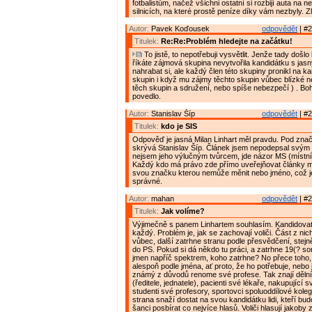
fotbalistům, načež všichni ostatní si rozbijí auta na
silnicích, na které prostě peníze díky vám nezbyly. Zl
Autor:
Pavek Koďousek
odpovědět
| #2
Titulek:
Re:Re:Problém hledejte na začátku!
To jistě, to nepotřebuji vysvětlit. Jenže tady došlo
říkáte zájmová skupina nevytvořila kandidátku s jas
nahrabat si, ale každý člen této skupiny pronikl na ka
skupin i když mu zájmy těchto skupin vůbec blízké ne
těch skupin a sdružení, nebo spíše nebezpečí ) . Boh
povedlo.
Autor:
Stanislav Šíp
odpovědět
| #2
Titulek:
kdo je SIS
Odpověď je jasná Milan Linhart měl pravdu. Pod zna
skrývá Stanislav Šíp. Článek jsem nepodepsal svý
nejsem jeho výlučným tvůrcem, jde názor MS (místn
Každý kdo má právo zde přímo uveřejňovat články m
svou značku kterou nemůže měnit nebo jméno, což j
správné.
Autor:
mahan
odpovědět
| #2
Titulek:
Jak volíme?
Výjimečně s panem Linhartem souhlasím. Kandidova
každý. Problém je, jak se zachovají voliči. Část z ni
vůbec, další zatrhne stranu podle přesvědčení, stejn
do PS. Pokud si dá někdo tu práci, a zatrhne 19(? so
jmen napříč spektrem, koho zatrhne? No přece toho
alespoň podle jména, ať proto, že ho potřebuje, nebo 
známý z důvodů renome své profese. Tak znají děln
(ředitele, jednatele), pacienti své lékaře, nakupující s
studenti své profesory, sportovci spoluoddílové kole
strana snaží dostat na svou kandidátku lidi, kteří bud
šanci posbírat co nejvíce hlasů. Voliči hlasují jakoby