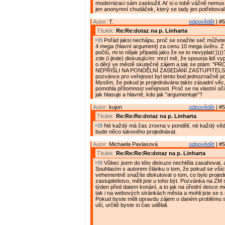
modernizaci sám zasloužil. Ať si o tobě vážně nemusí
jen anonymní chudáček, který se tady jen potřeboval 
Autor:
T.
odpovědět
| #5
Titulek:
Re:Re:dotaz na p. Linharta
Pořád jaksi nechápu, proč se snažíte seč můžete
4 mega (hlavní argument) za cenu 10 mega úvěru. Z
počtů, mi to nějak připadá jako že se to nevyplatí:))
zde (i jinde) diskutujícím: mrzí mě, že spousta lidí v
o dění ve městě skutečně zájem a tak se ptám: "P
NEPŘIŠLI NA PONDĚLNÍ ZASEDÁNÍ ZASTUPITELS
pozvánce pro veřejnost byl tento bod jednoznačně 
Myslím, že pokud je projednávána takto zásadní vě
pomohla přítomnost veřejnosti. Proč se na vlastní oč
jak hlasuje a hlavně, kdo jak "argumentuje"?
Autor:
kujon
odpovědět
| #5
Titulek:
Re:Re:Re:dotaz na p. Linharta
Né každý má čas zrovna v pondělí, né každý vědě
bude něco takového projednávat.
Autor:
Michaela Pavlasová
odpovědět
| #5
Titulek:
Re:Re:Re:Re:dotaz na p. Linharta
Vůbec jsem do této diskuze nechtěla zasahovat, 
Souhlasím s autorem článku o tom, že pokud se všic
vehementně snažíte diskutovat o tom, co bylo proje
zastupitelstvo, měli jste u toho být. Pozvánka na ZM
týden před datem konání, a to jak na úřední desce 
tak i na webových stránkách města a mohli jste se s n
Pokud byste měli opravdu zájem o daném problému sl
uši, určitě byste si čas udělali.