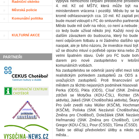
vyplývá nemožnost čerpání předběžně přislíben
Radniční okénko
4. mil. Kč od MŠTV, která může být na 
Městská policie
ministerstvem vrácena i později. Městu by se ta
kromě odhlasovaných cca. 10 mil. Kč zaplatí pro
Komunální politika
bude muset vstoupit s FC do smluvního partnersk
Město bude mít úvěr na něco, co není a nebude
co tedy bude užívat někdo jiný. Každý nový ú
KULTURNÍ AKCE
dalším závazkem do budoucna, který ho bud
není odpůrcem fotbalu a ni žádného dalšího spo
naopak, ale je toho názoru, že investice musí bý
už se dlouho mluví o potřebě oprav kina nebo ZU
velmi špatném stavu. Úvěr pro FC bude boh
PARTNEŘI
darem pro nové zastupitelstvo v letošn
komunálních volbách.
Na zastupitelstvu se odehrál jasný střet mezi lob
realistickým pohledem zastupitelů za ODS a
uvažujících zastupitelů. Proti financování u
městem za těchto nejasných podmínek hlasovali
Perka (ODS), Pikla (ODS), Císař (SNK Změna
zdrželi se Motyčka (KDU-ČSL), Richter (S
aktivita), Jakeš (SNK Chotěbořská aktivita), Škar
Pro úvěr zvedli ruku Müller (KSČM), Hochma
(KSČM), Polívka (SNK Nezávislí Chotěbořsk
Změna pro Chotěboř), Doležálek (SNK Nezávisl
Heřmanský (SNK Změna pro Chotěboř), Linh
Gregor (KDU-ČSL), Pour (ČSSD), Tůma (ČSSD).
Takto se dělají předvolební úlitby a nikdo 
města...