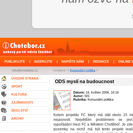
PUBLIKUJTE
|
INZERUJTE
|
NAPIŠTE NÁM
|
REDAKCE
|
ONLINE 
info@ichotebor.cz
navigace: »
Komunální politika
»
ÚVODNÍ STRANA
ODS myslí na budoucnost
SPORT
Datum:
16. květen 2006, 16:16
KULTURA
Autor:
SIS
Rubrika:
Komunální politika
ZAJÍMAVOSTI
ŠKOLSTVÍ
Kolem projektu FC který má stát okolo 15 m
ARCHIV
nejasností. Největším problémem se jeví
vypořádání mezi FC a Městem Chotěboř. Je zde
pozemky na nichž má být tento projekt real