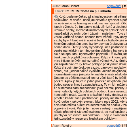
Autor:
Milan Linhart
odpovědět
| #6
Titulek:
Re:Re:Re:dotaz na p. Linharta
Když budeme čekat, až si na investice našetříme
načekáme. V dnešní době jde hlavně o rychlost a poř
na úvěr nebo na leasing se stalo samozřejmostí. Obc
letech výhodu, že jim banky nabízejí nízké a dlouho
úrokové sazby, možnosti mimořádných splátek bez 
nepožadují po nich ručení žádným majetkem! Toto z 
velice vstřícné období nebude trvat věčně. Byly dob
sazby byly 4 krát vyšší a ještě banka chtěla dvojité 
Mnohým subjektům dnes banky pevnou úrokovou sa
nenabídnou. Úvěr je tedy výhodnější než postupné
peněz na nějakém termínovaném vkladu v bance s ú
nic a se spoustou bankovních poplatků. Při úvěru jsm
bankovních poplatků osvobozeni. Když si k tomu přip
míru inflace, je úvěr jednoznačně výhodný. A ty úroky
jen zaplatí navíc? Ty hravě pokryje poskytnutá dotac
Když si spočítáte úrokové sazby, bankovní poplatky, i
dotaci, atd., jednoznačně vyděláte. Jediná nevýhoda 
momentálně máte jiné priority, na které však nikdo do
Dotace se většinou nabízí jen na věci, které by ještě 
počkat. A pak je tu ještě jedna politická nevýhoda, pr
budou splácet i nová zastupitelstva. To v nich může v
že si nemohli sami rozhodnout, jaké oni mají priority. A
nevýhoda čtyřletých volebních období, která neumož
koncepční práci. Často je to každé 4 roky doslova od
prootže každé zastupitelstvo vidí priority města někde
když dojde k takové revoluci, jako v roce 2002, kdy 
celá rada města a šest ze sedmi radních sedělo v zas
poprvé v životě. Pak je těm nově zvoleným nepříjemn
někdo před nimi závazně nalinkoval, co mají splácet a
jim zbývá pro vlastní rozhodování. Tady je ekonomic
jednoznačně v rozporu s hlediskem politickým.
Autor:
Roteiro
odpovědět
| #6