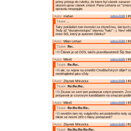
primy pristup do rubriky, do ktere byl clanek zarazen
ulozeni uprav clanek zmizel. Pana Linharta se "zmiz
opravdu nespojujte.
Autor:
mahan
odpovědět
| #1
Titulek:
.
Taky pokládám tuto investici za zbytečnou, dal bych ji
Tedy až "dozainvestujou" slavnou "halu" :-). Neví něk
onen SIS, který je autorem článku?
Autor:
Milan Linhart
odpovědět
| #1
Titulek:
Re:.
Článek je od ODS, takže pravděpodobně Šíp Stan
Autor:
Mikeš
odpovědět
| #1
Titulek:
Re:Re:.
ale, vy nejste na smetišti Chotěbořských dějin? no
neobhajitelné jako vždy
Autor:
Zbynek Mrkvicka
odpovědět
| #1
Titulek:
Re:Re:Re:.
Zkuste se sem tam podepsat celym jmenem. Zrov
prispevek je vzorovym kandidatem na smazani podle
Autor:
Mikeš
odpovědět
| #1
Titulek:
Re:Re:Re:Re:.
nevidím tam nic vulgárního ani podobného tedy 
nikdo se nesmí otřít o hlavy pomazané?
Autor:
Zbynek Mrkvicka
odpovědět
| #1
Titulek:
Re:Re:Re:Re:Re:.