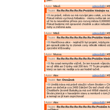
patří.
Autor:
Mikeš
odpovědět
| #3
Titulek:
Re:Re:Re:Re:Re:Re:Problém hledejte na 
no právě, město se má rozvíjet jako celek, a to bez
Pokud město vychová fotbalistu - mistra světa tak o
už ho tu neuvidíme přínos pro rozvoj města 0,000000
Pokud budeme mít opravené chodník a ulice nebude
nohy a zničená auta.
Autor:
Miloš
odpovědět
| #3
Titulek:
Re:Re:Re:Re:Re:Re:Re:Re:Problém hlede
Havlíčkova ulice - nejdražší byl projekt, kdybyste j
jen opravili stálo by to zlomek ceny několik milionů stál
zprznění křižovatky
Autor:
Mussa
odpovědět
| #3
Titulek:
Re:Re:Re:Re:Re:Re:Re:Re:Problém hlede
No snad nemyslíte vážně, že ten kousek vůjezdu 
se už dělá asi 3 týdny stál 200 tisíc ?? To jim proplá
který se tam nic neděje a to asi hodně tučně.
Autor:
Alex
odpovědět
| #3
Titulek:
for: Otesánek
Umělá tráva má právě sloužit i všem školám v Cho
jsem se dočetl je cca 2400 žákům! Do teď chodí všic
Chotěboře (kromě Buttulky,ta má své hřiště vlastní) n
škváru,která je v havarijním stavu a nemluvě o tom,ž
a nemají se jít kam osprchovat!
Autor:
Alex
odpovědět
| #4
Titulek:
Re:Re:Re:Re:Re:Re:Re:Re:Re:Problém hl
začátku!