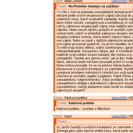
Autor:
Milan Linhart
odpovědět
| #2
Titulek:
Re:Problém hledejte na začátku!
Víte v čem je podstata zastupitelské demokracie?
občané podle svých skupinových zájmů sdružují do p
volebních stran, které svobodně zakládají. Každá z
takto může sdružit, zaregistrovat a kandidovat ve vol
volí tu zájmovou skupinu,jejíž zájmy stojí nejblíže jeh
zájmům. Nebo nevolí nikoho, protože si nemůže vybrat
vybrat mohl, založí si případně zájmovou skupinu vl
skupina (volební strana), která obdrží nejvíce hlasů,
své zájmy. Nebo se spojí s dalšími zájmovými skupin
své zájmy prosazují společně. Za první republiky to b
To měli svoji stranu dělníci, státní zaměstnanci, agrárn
velkopodnikatelé, živnostníci, fašisti, atd. V Chotěboř
tradičně svoji volební stranu hokejisti. Ale mohou si ji z
zahrádkáři, "spolek pro obnovu kina", jak je libo. Kol
hlasů, takovou bude mít šanci prosadit právě to svoje
třeba mohou prosadit, že se za peníze města budou č
přistavovat a vyvážet kontejnery ze zahrádek. Rybář
vybojovat pronájem městských rybníků pro svůj spole
všechno je normální, legální a legitimní. Patrik Perk
zastupitelstvu "objevil Ameriku", když prohlásil, že má
zastupitelstvo skládá z jednotlivých zájmových skup
zastupitelstvo, každý parlament nebo senát se skládá
zájmových skupin!!!
Autor:
Kádrová politika
odpovědět
| #2
Titulek:
Kádrová politika
Kádrová politika - souhlas s Mikešem.
Autor:
kujon
odpovědět
| #2
Titulek:
.
Jo, jenže častější vyvážení kontejnerů ze zahrádek n
10mega jako vaše slavná umělá tráva, která bude slo