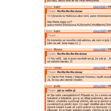
půl roku, takže šest let nic říkat nemůžeme.
Autor:
kujon
odpovědět
| #9
Titulek:
Re:Re:Re:Re:dotaz
Opravdu tu Haškova ulice není, pane místostaros
http://beta.mapy.cz/?
query=ha%C5%A1kova,%20chot%C4%9Bbo%C5%99&
Autor:
kujon
odpovědět
| #9
Titulek:
.
Do komentu se nevešla celá adresa, ale sem si jistý ž
sám na adr. beta.mapy.cz ;)
Autor:
Mussa
odpovědět
| #9
Titulek:
Re:Re:Re:Re:Re:dotaz
No vidíš...tak to jsem nevěděl ani já, že zde je....A
od našeho baráku :D
Autor:
roman
odpovědět
| #9
Titulek:
Re:Re:Re:Re:dotaz
Takže Petr Holub ( Nábytek Kristína ) bydlí na pol
Já, že tou ulicí denně chodím.
Autor:
jouda
odpovědět
| #9
Titulek:
jak to vidím já
Ať žije naše zastupitelstvo!! Připadá mi, že v tomto m
hokejisté a fotbalisté, pro ty se dělají podmínky, ale n
Silnice, chodníky využívají všichni, ale na ty peníze n
vyvolených je peněz dost. Co např. dodělat ulice Ha
opravit ostatní a pak až začít utrácet za nesmysly. U
slibovalo, že to bude unikátní projekt, všichni se na n