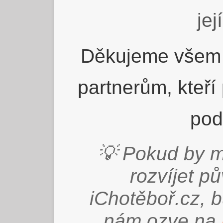
jej
Děkujeme všem 
partnerům, kteří
pod
💡 Pokud by m
rozvíjet p
iChotěboř.cz, 
nám ozve na