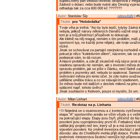
šuplíku který pan vedouci investic okopíroval z mega
žádostí o dotaci. nebo bude nutné aby Desing vyprac
odhaduju tak za cca 600 000 kč ???????
Autor:
Stanislav Šíp
odpovědět
| #5
Titulek:
pro "Holobrádka"
Tvoje věta je trefná: "Asi by bylo lepší, kdyby žádná 
nebyla, jelikož nárory některých čtenářů vážně stojí 
tom je a tvůj předchozí příspěvek to dokazuje.
Ale klidně na něj reaguji, nemám s tím problém, máš
sportovní typ, no každý jsme nějaký, ale tvoje uvažov
nízké.
Jinak se schovávat za partajní sterjnokroj rozhodně 
pokud je něco "kolektivním dílem", názorem, tak se 
podepsat sám, to dá rozum.
A hlavní problém, a zde již skutečně můj názor proti 
stadionu opravdu nic nemám, ale s investicí města 
opravdu problém, jak se píše v článku, není řádně zaj
problém s pozemky atd. nebudu to opakovat. Samosta
úvěrování města pro tento účel. Je zde nutno uvažova
uděláme umělou trávu a co se stávajícím stadionem, 
že město bude mít dalších x desítek milionů na jeho 
splácení např. tohoto úvěru?
Jinak souhlasím s Ketivem, pouze si myslím, že um. t
Autor:
Milan Linhart
odpovědět
| #5
Titulek:
Re:dotaz na p. Linharta
Nejedná se o osamocenou a z kontextu vytrženou i
etapa "A" sportovního areálu se vším všudy a s veš
na pokračující etapy. Etapy jsou čtyři, přičemž do fá
povolení jsou vyprojektovány první tři. Fotbalový klu
udělat jiný projekt než ten, který už je a má územní r
stavební povolení. Ke změně investora dochází z je
důvodu: aby do Chotěboře mohla přijít dotace. Podle
podmínek ministerstva školství nemůže být příjemc