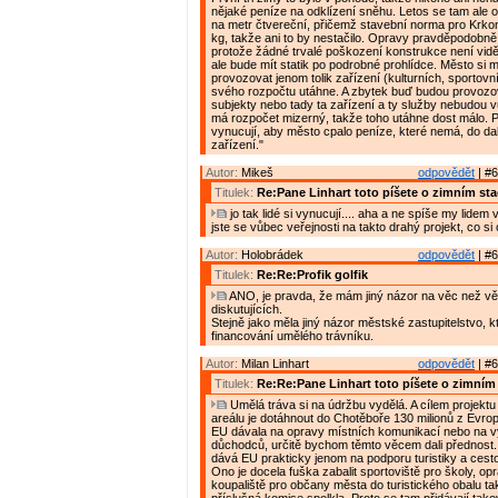
nějaké peníze na odklízení sněhu. Letos se tam ale o
na metr čtvereční, přičemž stavební norma pro Krko
kg, takže ani to by nestačilo. Opravy pravděpodobně
protože žádné trvalé poškození konstrukce není vidě
ale bude mít statik po podrobné prohlídce. Město si m
provozovat jenom tolik zařízení (kulturních, sportovníc
svého rozpočtu utáhne. A zbytek buď budou provoz
subjekty nebo tady ta zařízení a ty služby nebudou 
má rozpočet mizerný, takže toho utáhne dost málo. 
vynucují, aby město cpalo peníze, které nemá, do dal
zařízení."
Autor:
Mikeš
odpovědět
| #6
Titulek:
Re:Pane Linhart toto píšete o zimním st
jo tak lidé si vynucují.... aha a ne spíše my lidem
jste se vůbec veřejnosti na takto drahý projekt, co si
Autor:
Holobrádek
odpovědět
| #6
Titulek:
Re:Re:Profik golfik
ANO, je pravda, že mám jiný názor na věc než vě
diskutujících.
Stejně jako měla jiný názor městské zastupitelstvo, 
financování umělého trávníku.
Autor:
Milan Linhart
odpovědět
| #6
Titulek:
Re:Re:Pane Linhart toto píšete o zimním
Umělá tráva si na údržbu vydělá. A cílem projektu
areálu je dotáhnout do Chotěboře 130 milionů z Evro
EU dávala na opravy místních komunikací nebo na 
důchodců, určitě bychom těmto věcem dali přednost
dává EU prakticky jenom na podporu turistiky a cest
Ono je docela fuška zabalit sportoviště pro školy, op
koupaliště pro občany města do turistického obalu ta