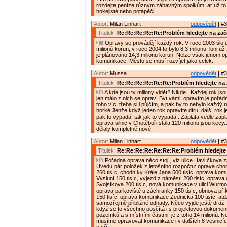
rozdejte peníze různým zábavným spolkům, ať už to j
hokejisté nebo potápěči
Autor:
Milan Linhart
odpovědět
| #3
Titulek:
Re:Re:Re:Re:Re:Problém hledejte na zač
Opravy se provádějí každý rok. V roce 2003 šlo 
milionů korun, v roce 2004 to bylo 8,3 milionu, loni už 
je plánováno 14,3 milionu korun. Nelze však jenom o
komunikace. Město se musí rozvíjet jako celek.
Autor:
Mussa
odpovědět
| #3
Titulek:
Re:Re:Re:Re:Re:Re:Problém hledejte na 
A kde jsou ty miliony vidět? Nikde...Každej rok jso
jen málo z nich se opraví.Být vámi, opravím je pořád
toho víc, třeba si i půjčím, a pak by to nebylo každý r
horké.Jenže když jeden rok opravíte díru, další rok j
pak to vypadá, tak jak to vypadá...Záplata vedle zápla
oprava silnic v Chotěboři stála 120 milionu jsou kecy
dělaly kompletně nové.
Autor:
Milan Linhart
odpovědět
| #3
Titulek:
Re:Re:Re:Re:Re:Re:Re:Problém hledejte 
Pořádná oprava něco stojí, viz ulice Havlíčkova z
Uvedu pár položek z letošního rozpočtu: oprava chodn
260 tisíc, chodníky Krále Jana 500 tisíc, oprava ko
Výsluní 150 tisíc, výjezd z náměstí 200 tisíc, oprava
Svojsíkova 200 tisíc, nová komunikace v ulici Wurmov
oprava parkoviště u záchranky 150 tisíc, obnova pří
150 tisíc, oprava komunikace Zednická 100 tisíc, atd
samozřejmě přibližné odhady. Něco vyjde ještě dráž, j
když se to všechno posčítá i s projektovou dokumen
pozemků a s místními částmi, je z toho 14 milionů. N
musíme opravovat komunikace i v dalších 8 vesnicíc