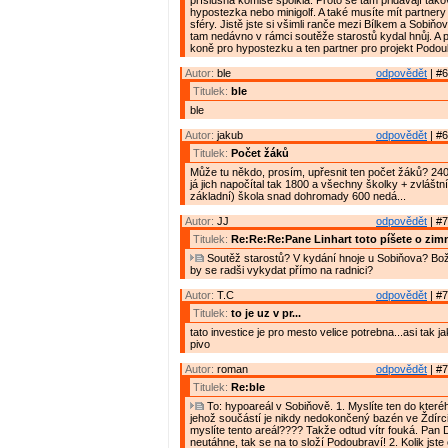
příslušná komise spolkla. Proto se tam přidávají tako
hypostezka nebo minigolf. A také musíte mít partnery
sféry. Jistě jste si všimli ranče mezi Bílkem a Sobiň
tam nedávno v rámci soutěže starostů kydal hnůj. A p
koně pro hypostezku a ten partner pro projekt Podou
Autor:
ble
odpovědět
| #6
Titulek:
ble
ble
Autor:
jakub
odpovědět
| #6
Titulek:
Počet žáků
Může tu někdo, prosím, upřesnit ten počet žáků? 240
já jich napočítal tak 1800 a všechny školky + zvláštn
základní) škola snad dohromady 600 nedá...
Autor:
JJ
odpovědět
| #7
Titulek:
Re:Re:Re:Pane Linhart toto píšete o zim
Soutěž starostů? V kydání hnoje u Sobiňova? Bož
by se radši vykydat přímo na radnici?
Autor:
T.C
odpovědět
| #7
Titulek:
to je uz v pr...
tato investice je pro mesto velice potrebna...asi tak 
pivo
Autor:
roman
odpovědět
| #7
Titulek:
Re:ble
To: hypoareál v Sobiňově. 1. Myslíte ten do kteréh
jehož součástí je nikdy nedokončený bazén ve Ždírc
myslíte tento areál???? Takže odtud vítr fouká. Pan 
neutáhne, tak se na to složí Podoubraví! 2. Kolik jste