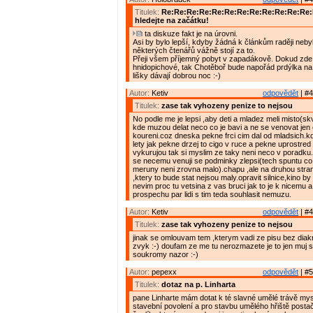
Titulek:
Re:Re:Re:Re:Re:Re:Re:Re:Re:Re:Re:Re
hledejte na začátku!
ta diskuze fakt je na úrovni.
Asi by bylo lepší, kdyby žádná k článkům raději nebyl
některých čtenářů vážně stojí za to.
Přeji všem příjemný pobyt v zapadákově. Dokud zde 
hnidopichové, tak Chotěboř bude napořád prdýlka na
lišky dávají dobrou noc :-)
Autor:
Ketiv
odpovědět
| #4
Titulek:
zase tak vyhozeny penize to nejsou
No podle me je lepsi ,aby deti a mladez meli misto(skv
kde muzou delat neco co je bavi a ne se venovat jen 
koureni.coz dneska pekne frci cim dal od mladsich.kd
lety jak pekne drzej to cigo v ruce a pekne uprostred s
vykurujou tak si myslim ze taky neni neco v poradku
se necemu venuji se podminky zlepsi(tech spuntu c
meruny neni zrovna malo).chapu ,ale na druhou stra
,ktery to bude stat nejsou maly.opravit silnice,kino by
nevim proc tu vetsina z vas bruci jak to je k nicemu a
prospechu par lidi s tim teda souhlasit nemuzu.
Autor:
Ketiv
odpovědět
| #4
Titulek:
zase tak vyhozeny penize to nejsou
jinak se omlouvam tem ,kterym vadi ze pisu bez diakr
zvyk :-) doufam ze me tu nerozmazete je to jen muj
soukromy nazor :-)
Autor:
pepexx
odpovědět
| #5
Titulek:
dotaz na p. Linharta
pane Linharte mám dotat k té slavné umělé trávě mys
stavební povolení a pro stavbu umělého hřiště postač