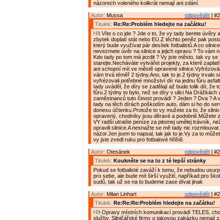
názorech voleného kolikrát nemají ani zdání.
Autor:
Mussa
odpovědět
| #2
Titulek:
Re:Re:Problém hledejte na začátku!
Víte o co jde ? Jde o to, že vy tady berete úvěry 
zbytek doplatí stát nebo EU.Z těchto peněz pak posta
který bude využívat pár desítek fotbalistů.A co silnice
nevezmete úvěr na silnice a jejich opravu ? To vám n
Kdo tady po tom má jezdit ? Vy jste město, tak vy se
starejte.Necháváte vytvářet projekty, za které zaplatí
ani schopní mít ve městě opravené silnice.Vyfrézování
vám trvá téměř 2 týdny.Ano, tak to je.2 týdny trvalo s
vyfrézovali potřebné množství dír na jednu fůru asfal
tady uváděl, že díry se zadělají až bude tolik dír, že 
fůru.2 týdny to bylo, než se díry v ulici Na Drážkách z
zaměstnanců tuto činost provádí ? Jeden ? Dva ? A ví
tady na těch dírách poškodím auto, dám si ho do se
donesu účtenku.Protože to vy mužete za to, že silni
opravený, chodníky jsou děravé a podobně.Můžete za
VY radši utratíte peníze za pitomej umělej trávník, ne
opravili silnice.A nesnažte se mě tady nic rozmlouvat
názor.Jen jsem to napsal, tak jak to je.Vy za to může
vy jste zvedl ruku pro fotbalové hřiště.
Autor:
Otesánek
odpovědět
| #2
Titulek:
Koukněte se na to z té lepší stránky
Pokud se fotbalisté zaváží k tomu, že nebudou usurp
pro sebe, ale bude mít širší využití, napříkad pro ško
sudů, tak už se na to budeme zase dívat jinak
Autor:
Milan Linhart
odpovědět
| #2
Titulek:
Re:Re:Re:Problém hledejte na začátku!
Opravy místních komunikací provádí TELES, chce
služby. Silničářské firmy o takovou zakázku nemají z