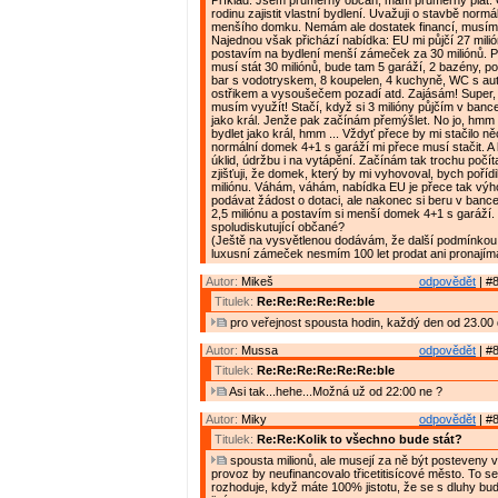
Příklad: Jsem průměrný občan, mám průměrný plat. C
rodinu zajistit vlastní bydlení. Uvažuji o stavbě normá
menšího domku. Nemám ale dostatek financí, musím s
Najednou však přichází nabídka: EU mi půjčí 27 milió
postavím na bydlení menší zámeček za 30 miliónů. P
musí stát 30 miliónů, bude tam 5 garáží, 2 bazény, po
bar s vodotryskem, 8 koupelen, 4 kuchyně, WC s a
ostřikem a vysoušečem pozadí atd. Zajásám! Super, 
musím využít! Stačí, když si 3 milióny půjčím v banc
jako král. Jenže pak začínám přemýšlet. No jo, hmm ..
bydlet jako král, hmm ... Vždyť přece by mi stačilo n
normální domek 4+1 s garáží mi přece musí stačit. A 
úklid, údržbu i na vytápění. Začínám tak trochu počít
zjišťuji, že domek, který by mi vyhovoval, bych pořídi
miliónu. Váhám, váhám, nabídka EU je přece tak výh
podávat žádost o dotaci, ale nakonec si beru v bance
2,5 miliónu a postavím si menší domek 4+1 s garáží. 
spoludiskutující občané?
(Ještě na vysvětlenou dodávám, že další podmínkou 
luxusní zámeček nesmím 100 let prodat ani pronajíma
Autor:
Mikeš
odpovědět
| #8
Titulek:
Re:Re:Re:Re:Re:ble
pro veřejnost spousta hodin, každý den od 23.00 
Autor:
Mussa
odpovědět
| #8
Titulek:
Re:Re:Re:Re:Re:Re:ble
Asi tak...hehe...Možná už od 22:00 ne ?
Autor:
Miky
odpovědět
| #8
Titulek:
Re:Re:Kolik to všechno bude stát?
spousta milionů, ale musejí za ně být posteveny vě
provoz by neufinancovalo třicetitisícové město. To s
rozhoduje, když máte 100% jistotu, že se s dluhy bu