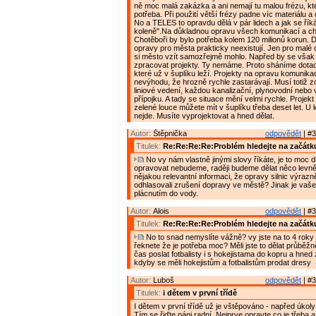
ně moc malá zakázka a ani nemají tu malou frézu, kte
potřeba. Při použití větší frézy padne víc materiálu a
No a TELES to opravdu dělá v pár lidech a jak se řík
koleně".Na důkladnou opravu všech komunikací a c
Chotěboři by bylo potřeba kolem 120 milionů korun. D
opravy pro města prakticky neexistují. Jen pro malé 
si město vzít samozřejmě mohlo. Napřed by se však
zpracovat projekty. Ty nemáme. Proto sháníme dotac
které už v šuplíku leží. Projekty na opravu komunikac
nevýhodu, že hrozně rychle zastarávají. Musí totiž z
liniové vedení, každou kanalizační, plynovodní nebo
přípojku. A tady se situace mění velmi rychle. Projek
zelené louce můžete mít v šuplíku třeba deset let. U
nejde. Musíte vyprojektovat a hned dělat.
Autor:
Štěpnička
odpovědět
| #3
Titulek:
Re:Re:Re:Re:Problém hledejte na začátk
No vy nám vlastně jinými slovy říkáte, je to moc d
opravovat nebudeme, raději budeme dělat něco levně
nějakou relevantní informaci, že opravy silnic výrazně
odhlasovali zrušení dopravy ve městě? Jinak je vaše
plácnutím do vody.
Autor:
Alois
odpovědět
| #3
Titulek:
Re:Re:Re:Re:Problém hledejte na začátk
No to snad nemyslíte vážně? vy jste na to 4 roky 
řeknete že je potřeba moc? Měli jste to dělat průběžn
čas poslat fotbalisty i s hokejistama do kopru a hned 
kdyby se měli hokejistům a fotbalistům prodat dresy
Autor:
Luboš
odpovědět
| #3
Titulek:
i dětem v první třídě
I dětem v první třídě už je vštěpováno - napřed úkol
Tím se řiďte páni radní. Nejprve opravte co je třeba 