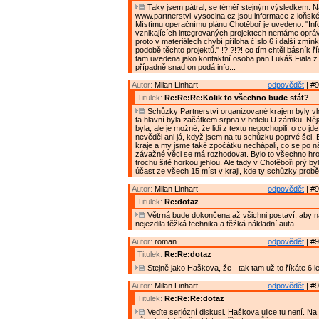
Taky jsem pátral, se téměř stejným výsledkem. 
www.partnerstvi-vysocina.cz jsou informace z loňské
Místímu operačnímu plánu Chotěboř je uvedeno: "In
vznikajících integrovaných projektech nemáme oprávn
proto v materiálech chybí příloha číslo 6 i další zmín
podobě těchto projektů." !?!?!?! co tím chtěl básník říc
tam uvedena jako kontaktní osoba pan Lukáš Fiala 
případně snad on podá info...
Autor:
Milan Linhart
odpovědět
| #9
Titulek:
Re:Re:Re:Kolik to všechno bude stát?
Schůzky Partnerství organizované krajem byly vlon
ta hlavní byla začátkem srpna v hotelu U zámku. Ně
byla, ale je možné, že lidi z textu nepochopili, o co jde
nevěděl ani já, když jsem na tu schůzku poprvé šel. By
kraje a my jsme také zpočátku nechápali, co se po n
závažné věci se má rozhodovat. Bylo to všechno hro
trochu šité horkou jehlou. Ale tady v Chotěboři prý by
účast ze všech 15 míst v kraji, kde ty schůzky probě
Autor:
Milan Linhart
odpovědět
| #9
Titulek:
Re:dotaz
Větrná bude dokončena až všichni postaví, aby n
nejezdila těžká technika a těžká nákladní auta.
Autor:
roman
odpovědět
| #9
Titulek:
Re:Re:dotaz
Stejně jako Haškova, že - tak tam už to říkáte 6 le
Autor:
Milan Linhart
odpovědět
| #9
Titulek:
Re:Re:Re:dotaz
Veďte seriózní diskusi. Haškova ulice tu není. Na 