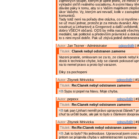
zájmových skupin, kterým je úplně jedno, že město 
výkladní skříň reálného socialismu. A svými hlasy t
dáváte páky k tomu, aby si s Vaším majetkem zlepšov
úkor Vašeho. Vy, kterým ani nevadí, kolik v zastupite
komunistů.
Tady totiž není na pořadu dne otázka, co si myslíme o
se už musí jednat, protože je za minutu dvanáct. Aby s
soudruzi a Linhartové a Gregorové a další uvědomili,
dobro VŠECH občanů. ODS by měla nasadit všechny 
mediální, tak politické a především právnické a doká
to s nimi myslí dobře. Pak už zbývá jedině defenestr
Autor:
Jan Tezner - Administrator
odpovědět
| #
Titulek:
Clanek nebyl odstranen zamerne
Vazeni pratele, omlouvam se za to, ze clanek nebyl k 
doslo k technicke chybe, kdy se clanek pokousel up
na to nemel pravo a proto byl varazen.
Diky za pochopeni
Autor:
Zbynek Mrkvicka
odpovědět
| #1
Titulek:
Re:Clanek nebyl odstranen zamerne
Sypu si popel na hlavu. Moje chyba.
Autor:
pepexx
odpovědět
| #1
Titulek:
Re:Clanek nebyl odstranen zamerne
tak pan Linhart neměl právo upravovat článek? p
chuť ta určitě bude, ale jak to bylo s článkem doopra
Autor:
Zbynek Mrkvicka
odpovědět
| #1
Titulek:
Re:Re:Clanek nebyl odstranen zamerne
Jak to bylo? No jednoduse. Upravoval jsem cosi v
pritom se projevila chyba v administracnim systemu