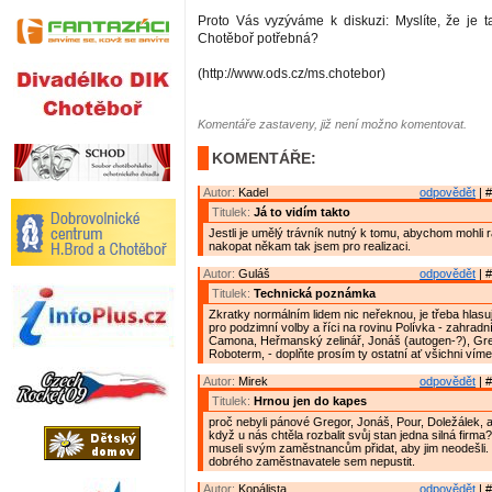
Proto Vás vyzýváme k diskuzi: Myslíte, že je ta
Chotěboř potřebná?
(http://www.ods.cz/ms.chotebor)
Komentáře zastaveny, již není možno komentovat.
KOMENTÁŘE:
Autor:
Kadel
odpovědět
| #
Titulek:
Já to vidím takto
Jestli je umělý trávník nutný k tomu, abychom mohli
nakopat někam tak jsem pro realizaci.
Autor:
Guláš
odpovědět
| #
Titulek:
Technická poznámka
Zkratky normálním lidem nic neřeknou, je třeba hlasují
pro podzimní volby a říci na rovinu Polívka - zahradn
Camona, Heřmanský zelinář, Jonáš (autogen-?), Gre
Roboterm, - doplňte prosím ty ostatní ať všichni víme
Autor:
Mirek
odpovědět
| #
Titulek:
Hrnou jen do kapes
proč nebyli pánové Gregor, Jonáš, Pour, Doležálek, a 
když u nás chtěla rozbalit svůj stan jedna silná firma
museli svým zaměstnancům přidat, aby jim neodešli. T
dobrého zaměstnavatele sem nepustit.
Autor:
Kopálista
odpovědět
| #