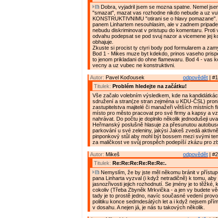
Dobra, vyjadril jsem se mozna spatne. Nemel jse
"smazat", mazat vas rozhodne nikdo nebude a uz vu
KONSTRUKTIVNIMU "otirani se o hlavy pomazane".
panem Linhartem nesouhlasim, ale v zadnem pripade 
nebudu diskriminovat v pristupu do komentaru. Prot
odvahu podepsat se pod svuj nazor a vicemene jej k
obhajuje.
Zkuste si procist ty ctyri body pod formularem a zam
Bod 1 - Mikes muze byt kdekdo, prinos vaseho prispe
to jenom prikladani do ohne flamewaru. Bod 4 - vas 
vecny a uz vubec ne konstruktivni.
Autor:
Pavel Koďousek
odpovědět
| #1
Titulek:
Problém hledejte na začátku!
Vše začalo volebním výsledkem, kde na kandidátká
sdružení a stran(ze stran zejména u KDU-ČSL) proni
zastupitelstva majitelé či manažeři větších místních f
místo pro město pracovat pro své firmy a kapsy a vz
nahrávat. Do počtu je doplnilo několik jednodušeji uva
Heřmanský poslušně hlasuje za přesunutou autobus
parkování u své zeleniny, jakýsi Jakeš zvedá aktivn
pinponkový stůl aby mohl být bossem mezi svými tenis
za maličkost ve svůj prospěch podepíší zkázu pro z
Autor:
Mikeš
odpovědět
| #2
Titulek:
Re:Re:Re:Re:Re:Re:.
Nemyslím, že by jste měl někomu bránit v přístu
pana Linharta vyzval (i když netradičně) k tomu, aby
jasnozřivosti jejich rozhodnutí. Se jmény je to těžké,
cokoliv (Třeba Zbyněk Mrkvička - a jen vy budete vědě
tady je to prostě jedno, navíc současné vedení prov
politiku konce sedmdesátých let a i když nejsem pří
v dosahu. A nejen já, je nás tu takových několik.