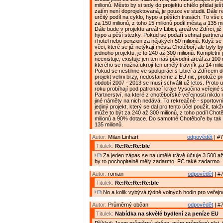
milionů. Město by si tedy do projektu chtělo přidat ješ
zatím není doprojektovaná, je pouze ve studii. Dále r
určitý podíl na cyklo, hypo a pěších trasách. To vš
za 150 milionů, z toho 15 milionů podíl města a 135 mi
Dále bude v projektu areál v Libici, areál ve Ždírci, j
hypo a pěší stezky. Pokud se podaří sehnat partnera
i hotel nebo penzion za nějakých 50 milionů. Když se n
věci, které se již netýkají města Chotěboř, ale byly 
jednoho projektu, je to 240 až 300 milionů. Kompletní 
neexistuje, existuje jen ten náš původní areál za 100 
kterého se možná ukrojí ten umělý trávník za 14 mili
Pokud se nestihne ve spolupráci s Libicí a Ždírcem d
projekt velmi brzy, nedostaneme z EU nic, protože pr
období 2007 - 2013 se musí schválit už letos. Proto 
roku probíhají pod patronací kraje Vysočina veřejn
Partnerství, na které z chotěbořské veřejnosti nikdo
jiné náměty na nich nedává. To rekreačně - sportovn
jediný projekt, který se dal pro tento účel použít. takž
může to být za 240 až 300 milionů, z toho podíl Cho
milionů a 90% dotace. Do samotné Chotěboře by tak m
135 milionů.
Autor:
Milan Linhart
odpovědět
| #7
Titulek:
Re:Re:Re:ble
Za jeden zápas se na umělé trávě účtuje 3 500 až
by to pochopitelně měly zadarmo, FC také zadarmo.
Autor:
roman
odpovědět
| #7
Titulek:
Re:Re:Re:Re:ble
No a kolik vybývá týdně volných hodin pro veřejn
Autor:
Průměrný občan
odpovědět
| #7
Titulek:
Nabídka na skvělé bydlení za peníze EU