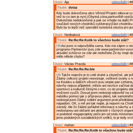
Autor:
Ája
odpovědět
| #8
Titulek:
dotaz
Kdy bude dokončena ulice Věrtná?Projekt sliboval zce
než to co tam je nyní.(Obytná zóna,parkoviště-ostrův
Dokončete nedokončené a pak se vrhejte na další.P
součástí nových chodníků cyklotrasy(část chodníku 
Bylo by to lepší než speciální turistická stezka pro j
Autor:
Nedbalová
odpovědět
| #8
Titulek:
Re:Re:Re:Kolik to všechno bude stát?
Asi jsem si odpověděla sama. Kdo má zájem o nea
programu Partnerství jsou zde www.partnerstvi-vyso
aktuální schůzce se zde ale nedočtete.Že by moje det
mělo někde chybu?
Autor:
Václav Pravda
odpovědět
| #8
Titulek:
Re:Re:Re:Re:ble
Takže nejenže je to celé drahé a zbytečné, ale je
Žádný celkový projekt neexistuje, veškeré úvahy o ná
na Koubku a dalších věcech jsou utopie pan Linharta
návrhy nejsou přijatelné, město ani nechce začínat d
sportovci a kulturně činnými o tom, co do projektu dát
možnost využít. Dosud jsem nedostal odpověď na v
nabídku pomoci jak s přípravou plánů, tak samotného
nedostal jsem žádný solidní argument proti předklá
nápadům. OK, o mě ani tak nejde, já nejsem na Chotě
závislý. Ale že žádné pořádné informace a návrhy a 
nedostanou ani občané ani aktivisté v různých organ
si podobné megaprojekty peče jen od stolu místostar
jemu podobných socialistických snílků, to je tedy vrch
Autor:
mahan
odpovědět
| #9
Titulek:
Re:Re:Re:Re:Kolik to všechno bude stát