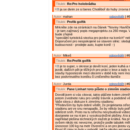
Titulek:
Re:Pro holobrádka
ja se divim ze si beres Chotěboř do huby zrovna 
Autor:
mahan
odpovědět
| #6
Titulek:
Profik golfik
Mrkněte zde na stránkách na článek "Noviny Havlíčk
- je tam zajímavý popis megaprojektu za 260 mega. Ve
bude zřejmě
"speciální turistická stezka pro jezdce na koních" neb
Doporučení pro nespokojené se stavem silnic: sleduj
budoucnosti - prodejte auto, kupte koně :-)
Autor:
Mikeš
odpovědět
| #6
Titulek:
Re:Profik golfik
je to super, v okrese je devět koní, jeden kulhá a
jezdit, dalších pět je těžkých pro práci v lese a tady 
stavby hypostezek mezi obcemi v době kdy není mož
bez podvrtnutého kontíku či zničeného tlumiče
Autor:
Jurda
odpovědět
| #6
Titulek:
Pane Linhart toto píšete o zimním stadi
Dovolil jsem si vás citovat, takto pláčete kolem zimní
potom zvednete ruku pro umělý trávník a podobné v
Vaše slova z diskuze k zimnímu stadionu:
"Především by bylo dobré vědět, že projektanta stře
stadionu ani ve snu nenapadlo, že by někdy bylo pot
odklízet sníh. Proto na tu střechu nevybudoval vůbe
dostanete se na ni jen z vysokozdvižné plošiny. A to 
například plošina technických služeb je krátká. Na pro
ovšem nikdo nic nevezme, protože podle tabulek měl
únosnost 100 kg na metr čtvereční a on pro jistotu v
První tři zimy to bylo v pohodě, takže nikoho ani nen