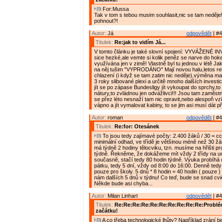
For:Mussa
Tak v tom s tebou musim souhlasit,nic se tam neděje!!
pohnout?!
Autor:
Já
odpovědět
| #4
Titulek:
Re:jak to vidím Já...
V tomto článku je také slovní spojení: VYVÁŽENÉ I
sice hezké,ale vemte si kolik peněz se narve do hokej
využívána jen v zimě! Vlastně byl tu jednou v létě Ja
na něj tušim "VYPRODÁNO" Mají novou halu,letos r
chlazení (i když se tam zatim nic neděje),výměna ma
3 roky slibované plexi a určitě mnoho dalších investi
jít se po zápase Bundesligy jít vykoupat do sprchy,to j
nátury,to zvládnou jen odvážlivci!!! Jsou tam zaměstnan
se přez léto nesnaží tam nic opravit,nebo alespoň vzí
vápno a jít vymalovat kabiny, to se jim asi musí dát 
Autor:
roman
odpovědět
| #4
Titulek:
Re:for: Otesánek
To jsou tedy zajímavé počty: 2.400 žáků / 30 = cca
minimální odhad, ve třídě je většinou méně než 30 žá
má týdně 2 hodiny tělocviku, tzn. musíme na hřišti pr
týdně. Řekněme, že dokážeme mít vždy 2 třídy na u
současně, stačí tedy 80 hodin týdně. Výuka probíhá 
pátku, tedy 5 dní, vždy od 8:00 do 16:00. Denně ted
pouze pro školy. 5 dnů * 8 hodin = 40 hodin ( pouze 
nám dalších 5 dnů v týdnu! Co teď, bude se snad cv
Někde bude asi chyba...
Autor:
Milan Linhart
odpovědět
| #4
Titulek:
Re:Re:Re:Re:Re:Re:Re:Re:Re:Re:Problém
začátku!
A co třeba technologické lhůty? Například zrání 