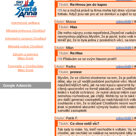
Titulek:
Re:Hrnou jen do kapes
no a možná právě ta firma mohla být dnes výz
fotbalu. Když jsou tak pro ať se domluví a zajistí to 
Autor:
Mussa
odpovědět
| #
Internetové aplikace
Titulek:
Hlas
Městská knihovna Chotěboř
Dle mého názoru zcela nepotřebná.Zbytečné zadluž
nesmyslnou půjčkou.Myslím, že je jasné, koho volit 
Informační centrum Chotěboř
téměř jist, že to byla jedna z posledních věcí, na kter
Městská policie Chotěboř
Autor:
Milan
odpovědět
| #
Titulek:
Re:Hlas
Záhady a tajemno
Milan Knob
Přidávám se se svým hlasem proti!!!
Fotografie z Chotěbořska
Autor:
Radka
odpovědět
| #
Milan Knob
Titulek:
protest
Myslím, že se všichni shodneme na tom, že je potř
dělat, aby se už neděli podobné pochybné věci. Myslí
nejužitečnějších tahů, jak na tuto kauzu upozornit b
Google Adwords
cílená upozornění ve formě plakátů po celé Chotěbo
letáků v každé schránce. Je nutné ukázat milým zast
nemohou rozhodovat, jak chtějí. Mohlo by se to také 
pro další generaci zastupitelů po nadcházejících vol
souhlasíte s tím, že si občané Chotěboře nesmí necha
jinak si podobné absurdní výmysly budou chtít realizo
samolibí zastupitelé.
Autor:
Patrik F.
odpovědět
| #
Titulek:
Co chce volič víc?
Tak tady to máte. Vy, kteří nechodíte k volbám. Vy, k
chodíte, ale necháte se nalákat na nesmyslné sliby 