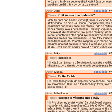
to, že si trávník na sebe vydělá? Kolik? Jste ochote
prodělek umělé trávy vyrovnat ze svého?
Autor:
Jana
odpovědět
| #7
Titulek:
Kolik to všechno bude stát?
Mohl by nám pan Linhart vysvětlit, kolik to všechno
stát? Jednou se píše 240 milionů, podruhé 300, pak 
posledním příspěvku zase 130 milionů. Zdá se mi toti
hází s milióny jako s pětikorunami. Pokud je vypraco
a nějaká studie návratnosti, tak přece musí být jasn
třeba i jednotlivých etap apod. Ale není možné napsa
miliónů a za dva dny 300 miliónů. To pak taky může 
nebo třeba miliarda. V tomhle rozptylu je již možné co
prosíme upřesnit za kolik to bude. Co přesně je v tom
studii? Jestli ovšem nějaký projekt a studie vůbec exi
Autor:
Miky
odpovědět
| #7
Titulek:
Re:Re:ble
Když pan Linhart ví, že si trávník na sebe vydělá
nějaké sazby, zajímalo by mne kolik se bude platit tř
Autor:
Mussa
odpovědět
| #7
Titulek:
Re:Re:Re:ble
Podle toho jestli bude dopředu nebo dozadu.Ten 
tak maximálně 50 kč, no a ten dozadu je těžší, takže
kolem 100kč. :D
Autor:
Milan Linhart
odpovědět
| #7
Titulek:
Re:Kolik to všechno bude stát?
Pro všechny projekty platí, že očekávaná dotace 
rozpočet + krajský rozpočet může být až 90%. Tedy
města 10%. Projekt, který máme, tedy etapy A, B a 
areálu jsou za 100 milionů. Kraj ale může podpořit pr