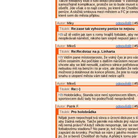
Takže fotbalový klub o tuto dotaci požádal "v zastoup
samozřejmě komplikace, protože se to bude muset sl
ošetřit. Jde však o to najít cestu, po které do Chotěb
peníze. A složitá smlouva mezi městem a FC je cenou 
které sem do města přijdou.
Autor:
Miky
odpovědět
| #5
Titulek:
Re:zase tak vyhozeny penize to nejsou
už tě vidím jak tam s romy hrajěš fotbálek, aby neh
neoplivávali náměstí, nikoho tam stejně nepustí jako 
Autor:
Mikeš
odpovědět
| #5
Titulek:
Re:Re:dotaz na p. Linharta
Vidím pane místostarosto, že volný čas je pro vás 
vším ostatním. Asi počítáte s dalším nárůstem nezam
chcete aby se lidé nenudili, zatímco silnice potřebov
nebudou mít na benzín i to je vize, ale doufám že ne
možnost ji dotáhnout do konce přesto, že jste to rozjel
snahu o utopení města vám také nelze upřít
Autor:
Mikeš
odpovědět
| #5
Titulek:
Re::-)
Holobrádku, Standa sice není sportovcem tělem, al
sportovcem duší tady ho podezříváš neoprávněně
Autor:
Patrik F.
odpovědět
| #5
Titulek:
Pro holobrádka
Nějak jsem nepochopil tvá slova o úrovni diskuse s tí
aby žádná nebyla. Takže jakmile má někdo jiný názor 
něj nemá právo? A když někdo nesportuje, tak se nem
fotbalovému stadionu? No pane jo, tvé názory opravd
zapsání do kroniky. Pochlub se nám z jakého moder
jsi, že si bereš Chotěboř do huby. A přidej k tomu pár v