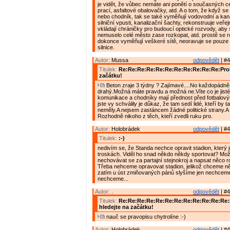
je vidět, že vůbec nemáte ani ponětí o současných 
prací, asfaltové obalovačky, atd. A o tom, že když se 
nebo chodník, tak se také vyměňují vodovodní a kana
silniční vpusti, kanalizační šachty, rekonstruuje veřej
vkládají chráničky pro budoucí optické rozvody, aby
nemuselo celé město zase rozkopat, atd. prostě se r
dokonce vyměňují veškeré sítě, neoravuje se pouze
silnice.
Autor:
Mussa
odpovědět
| #4
Titulek:
Re:Re:Re:Re:Re:Re:Re:Re:Re:Re:Re:Prob
začátku!
Beton zraje 3 týdny ? Zajímavé....No každopádně 
drahý.Možná máte pravdu a možná ne.Víte co je jisté
komunikace a chodníky mají přednost před fotbalový
jste vy schválily je důkaz, že tam sedí lidé, kteří by 
neměly.A nejsem zastáncem žádné politické strany.A 
Rozhodně nikoho z těch, kteří zvedli ruku pro.
Autor:
Holobrádek
odpovědět
| #4
Titulek:
:-)
nedivím se, že Standa nechce opravit stadion, který 
troskách. Viděl ho snad někdo někdy sportovat? Mož
nechovávat se za partajní stejnokroj a napsat něco 
Třeba nehceme opravovat stadion, jelikož chceme něc
zatím u úst zmiňovaných pánů slyšíme jen nechcem
nechceme...
Autor:
.
odpovědět
| #4
Titulek:
Re:Re:Re:Re:Re:Re:Re:Re:Re:Re:Re:Re
hledejte na začátku!
nauč se pravopisu chytrolíne :-)
Autor:
Holobrádek
odpovědět
| #4