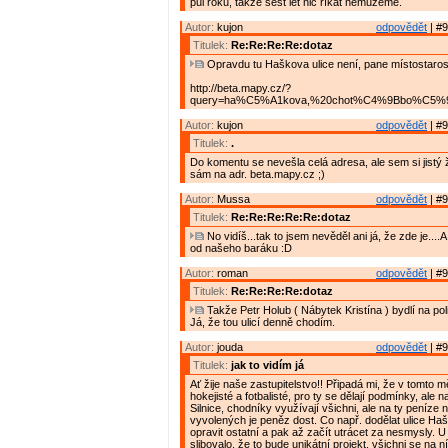
půl roku, takže šest let nic říkat nemůžeme.
Autor:
kujon
odpovědět
| #9
Titulek:
Re:Re:Re:Re:dotaz
Opravdu tu Haškova ulice není, pane místostaros
http://beta.mapy.cz/?
query=ha%C5%A1kova,%20chot%C4%9Bbo%C5%99&
Autor:
kujon
odpovědět
| #9
Titulek:
.
Do komentu se nevešla celá adresa, ale sem si jistý ž
sám na adr. beta.mapy.cz ;)
Autor:
Mussa
odpovědět
| #9
Titulek:
Re:Re:Re:Re:Re:dotaz
No vidíš...tak to jsem nevěděl ani já, že zde je....A
od našeho baráku :D
Autor:
roman
odpovědět
| #9
Titulek:
Re:Re:Re:Re:dotaz
Takže Petr Holub ( Nábytek Kristína ) bydlí na pol
Já, že tou ulicí denně chodím.
Autor:
jouda
odpovědět
| #9
Titulek:
jak to vidím já
Ať žije naše zastupitelstvo!! Připadá mi, že v tomto m
hokejisté a fotbalisté, pro ty se dělají podmínky, ale n
Silnice, chodníky využívají všichni, ale na ty peníze n
vyvolených je peněz dost. Co např. dodělat ulice Ha
opravit ostatní a pak až začít utrácet za nesmysly. U
slibovalo, že to bude unikátní projekt, všichni se na n