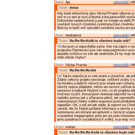
Autor:
Ája
odpovědět
| #8
Titulek:
dotaz
Kdy bude dokončena ulice Věrtná?Projekt sliboval zce
než to co tam je nyní.(Obytná zóna,parkoviště-ostrův
Dokončete nedokončené a pak se vrhejte na další.P
součástí nových chodníků cyklotrasy(část chodníku 
Bylo by to lepší než speciální turistická stezka pro j
Autor:
Nedbalová
odpovědět
| #8
Titulek:
Re:Re:Re:Kolik to všechno bude stát?
Asi jsem si odpověděla sama. Kdo má zájem o nea
programu Partnerství jsou zde www.partnerstvi-vyso
aktuální schůzce se zde ale nedočtete.Že by moje det
mělo někde chybu?
Autor:
Václav Pravda
odpovědět
| #8
Titulek:
Re:Re:Re:Re:ble
Takže nejenže je to celé drahé a zbytečné, ale je
Žádný celkový projekt neexistuje, veškeré úvahy o ná
na Koubku a dalších věcech jsou utopie pan Linharta
návrhy nejsou přijatelné, město ani nechce začínat d
sportovci a kulturně činnými o tom, co do projektu dát
možnost využít. Dosud jsem nedostal odpověď na v
nabídku pomoci jak s přípravou plánů, tak samotného
nedostal jsem žádný solidní argument proti předklá
nápadům. OK, o mě ani tak nejde, já nejsem na Chotě
závislý. Ale že žádné pořádné informace a návrhy a 
nedostanou ani občané ani aktivisté v různých organ
si podobné megaprojekty peče jen od stolu místostar
jemu podobných socialistických snílků, to je tedy vrch
Autor:
mahan
odpovědět
| #9
Titulek:
Re:Re:Re:Re:Kolik to všechno bude stát