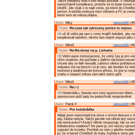
Takže fotbalový klub o tuto dotaci požádal "v zastoup
samozřejmě komplikace, protože se to bude muset sl
ošetřit. Jde však o to najít cestu, po které do Chotěb
peníze. A složitá smlouva mezi městem a FC je cenou 
které sem do města přijdou.
Autor:
Miky
odpovědět
| #5
Titulek:
Re:zase tak vyhozeny penize to nejsou
už tě vidím jak tam s romy hrajěš fotbálek, aby neh
neoplivávali náměstí, nikoho tam stejně nepustí jako 
Autor:
Mikeš
odpovědět
| #5
Titulek:
Re:Re:dotaz na p. Linharta
Vidím pane místostarosto, že volný čas je pro vás 
vším ostatním. Asi počítáte s dalším nárůstem nezam
chcete aby se lidé nenudili, zatímco silnice potřebov
nebudou mít na benzín i to je vize, ale doufám že ne
možnost ji dotáhnout do konce přesto, že jste to rozjel
snahu o utopení města vám také nelze upřít
Autor:
Mikeš
odpovědět
| #5
Titulek:
Re::-)
Holobrádku, Standa sice není sportovcem tělem, al
sportovcem duší tady ho podezříváš neoprávněně
Autor:
Patrik F.
odpovědět
| #5
Titulek:
Pro holobrádka
Nějak jsem nepochopil tvá slova o úrovni diskuse s tí
aby žádná nebyla. Takže jakmile má někdo jiný názor 
něj nemá právo? A když někdo nesportuje, tak se nem
fotbalovému stadionu? No pane jo, tvé názory opravd
zapsání do kroniky. Pochlub se nám z jakého moder
jsi, že si bereš Chotěboř do huby. A přidej k tomu pár v