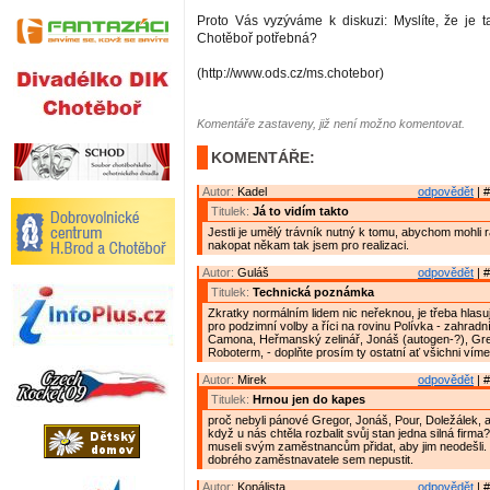
Proto Vás vyzýváme k diskuzi: Myslíte, že je ta
Chotěboř potřebná?
(http://www.ods.cz/ms.chotebor)
Komentáře zastaveny, již není možno komentovat.
KOMENTÁŘE:
Autor:
Kadel
odpovědět
| #
Titulek:
Já to vidím takto
Jestli je umělý trávník nutný k tomu, abychom mohli
nakopat někam tak jsem pro realizaci.
Autor:
Guláš
odpovědět
| #
Titulek:
Technická poznámka
Zkratky normálním lidem nic neřeknou, je třeba hlasují
pro podzimní volby a říci na rovinu Polívka - zahradn
Camona, Heřmanský zelinář, Jonáš (autogen-?), Gre
Roboterm, - doplňte prosím ty ostatní ať všichni víme
Autor:
Mirek
odpovědět
| #
Titulek:
Hrnou jen do kapes
proč nebyli pánové Gregor, Jonáš, Pour, Doležálek, a 
když u nás chtěla rozbalit svůj stan jedna silná firma
museli svým zaměstnancům přidat, aby jim neodešli. T
dobrého zaměstnavatele sem nepustit.
Autor:
Kopálista
odpovědět
| #