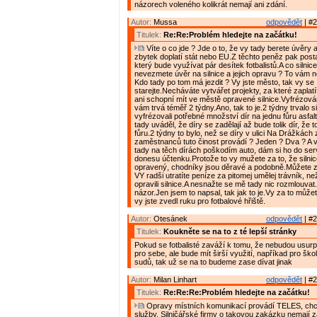
názorech voleného kolikrát nemají ani zdání.
Autor:
Mussa
odpovědět
| #2
Titulek:
Re:Re:Problém hledejte na začátku!
Víte o co jde ? Jde o to, že vy tady berete úvěry 
zbytek doplatí stát nebo EU.Z těchto peněz pak posta
který bude využívat pár desítek fotbalistů.A co silnice
nevezmete úvěr na silnice a jejich opravu ? To vám n
Kdo tady po tom má jezdit ? Vy jste město, tak vy se
starejte.Necháváte vytvářet projekty, za které zaplatí
ani schopní mít ve městě opravené silnice.Vyfrézování
vám trvá téměř 2 týdny.Ano, tak to je.2 týdny trvalo s
vyfrézovali potřebné množství dír na jednu fůru asfal
tady uváděl, že díry se zadělají až bude tolik dír, že 
fůru.2 týdny to bylo, než se díry v ulici Na Drážkách z
zaměstnanců tuto činost provádí ? Jeden ? Dva ? A ví
tady na těch dírách poškodím auto, dám si ho do se
donesu účtenku.Protože to vy mužete za to, že silni
opravený, chodníky jsou děravé a podobně.Můžete za
VY radši utratíte peníze za pitomej umělej trávník, ne
opravili silnice.A nesnažte se mě tady nic rozmlouvat
názor.Jen jsem to napsal, tak jak to je.Vy za to může
vy jste zvedl ruku pro fotbalové hřiště.
Autor:
Otesánek
odpovědět
| #2
Titulek:
Koukněte se na to z té lepší stránky
Pokud se fotbalisté zaváží k tomu, že nebudou usurp
pro sebe, ale bude mít širší využití, napříkad pro ško
sudů, tak už se na to budeme zase dívat jinak
Autor:
Milan Linhart
odpovědět
| #2
Titulek:
Re:Re:Re:Problém hledejte na začátku!
Opravy místních komunikací provádí TELES, chce
služby. Silničářské firmy o takovou zakázku nemají z