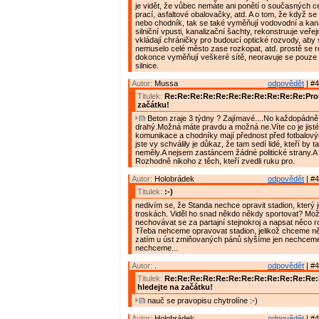
je vidět, že vůbec nemáte ani ponětí o současných 
prací, asfaltové obalovačky, atd. A o tom, že když se 
nebo chodník, tak se také vyměňují vodovodní a kana
silniční vpusti, kanalizační šachty, rekonstruuje veřej
vkládají chráničky pro budoucí optické rozvody, aby
nemuselo celé město zase rozkopat, atd. prostě se r
dokonce vyměňují veškeré sítě, neoravuje se pouze
silnice.
Autor:
Mussa
odpovědět
| #4
Titulek:
Re:Re:Re:Re:Re:Re:Re:Re:Re:Re:Re:Prob
začátku!
Beton zraje 3 týdny ? Zajímavé....No každopádně 
drahý.Možná máte pravdu a možná ne.Víte co je jisté
komunikace a chodníky mají přednost před fotbalový
jste vy schválily je důkaz, že tam sedí lidé, kteří by 
neměly.A nejsem zastáncem žádné politické strany.A 
Rozhodně nikoho z těch, kteří zvedli ruku pro.
Autor:
Holobrádek
odpovědět
| #4
Titulek:
:-)
nedivím se, že Standa nechce opravit stadion, který 
troskách. Viděl ho snad někdo někdy sportovat? Mož
nechovávat se za partajní stejnokroj a napsat něco 
Třeba nehceme opravovat stadion, jelikož chceme něc
zatím u úst zmiňovaných pánů slyšíme jen nechcem
nechceme...
Autor:
.
odpovědět
| #4
Titulek:
Re:Re:Re:Re:Re:Re:Re:Re:Re:Re:Re:Re
hledejte na začátku!
nauč se pravopisu chytrolíne :-)
Autor:
Holobrádek
odpovědět
| #4