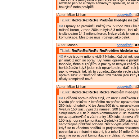
rozdejte peníze různým zábavným spolkům, ať už to j
hokejisté nebo potápěči
Autor:
Milan Linhart
odpovědět
| #3
Titulek:
Re:Re:Re:Re:Re:Problém hledejte na zač
Opravy se provádějí každý rok. V roce 2003 šlo 
milionů korun, v roce 2004 to bylo 8,3 milionu, loni už 
je plánováno 14,3 milionu korun. Nelze však jenom o
komunikace. Město se musí rozvíjet jako celek.
Autor:
Mussa
odpovědět
| #3
Titulek:
Re:Re:Re:Re:Re:Re:Problém hledejte na 
A kde jsou ty miliony vidět? Nikde...Každej rok jso
jen málo z nich se opraví.Být vámi, opravím je pořád
toho víc, třeba si i půjčím, a pak by to nebylo každý r
horké.Jenže když jeden rok opravíte díru, další rok j
pak to vypadá, tak jak to vypadá...Záplata vedle zápla
oprava silnic v Chotěboři stála 120 milionu jsou kecy
dělaly kompletně nové.
Autor:
Milan Linhart
odpovědět
| #3
Titulek:
Re:Re:Re:Re:Re:Re:Re:Problém hledejte 
Pořádná oprava něco stojí, viz ulice Havlíčkova z
Uvedu pár položek z letošního rozpočtu: oprava chodn
260 tisíc, chodníky Krále Jana 500 tisíc, oprava ko
Výsluní 150 tisíc, výjezd z náměstí 200 tisíc, oprava
Svojsíkova 200 tisíc, nová komunikace v ulici Wurmov
oprava parkoviště u záchranky 150 tisíc, obnova pří
150 tisíc, oprava komunikace Zednická 100 tisíc, atd
samozřejmě přibližné odhady. Něco vyjde ještě dráž, j
když se to všechno posčítá i s projektovou dokumen
pozemků a s místními částmi, je z toho 14 milionů. N
musíme opravovat komunikace i v dalších 8 vesnicíc