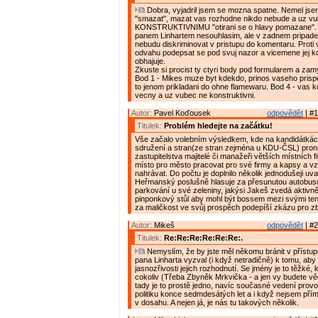
Dobra, vyjadril jsem se mozna spatne. Nemel jse
"smazat", mazat vas rozhodne nikdo nebude a uz vu
KONSTRUKTIVNIMU "otirani se o hlavy pomazane".
panem Linhartem nesouhlasim, ale v zadnem pripade 
nebudu diskriminovat v pristupu do komentaru. Prot
odvahu podepsat se pod svuj nazor a vicemene jej k
obhajuje.
Zkuste si procist ty ctyri body pod formularem a zam
Bod 1 - Mikes muze byt kdekdo, prinos vaseho prispe
to jenom prikladani do ohne flamewaru. Bod 4 - vas 
vecny a uz vubec ne konstruktivni.
Autor:
Pavel Koďousek
odpovědět
| #1
Titulek:
Problém hledejte na začátku!
Vše začalo volebním výsledkem, kde na kandidátká
sdružení a stran(ze stran zejména u KDU-ČSL) proni
zastupitelstva majitelé či manažeři větších místních f
místo pro město pracovat pro své firmy a kapsy a vz
nahrávat. Do počtu je doplnilo několik jednodušeji uva
Heřmanský poslušně hlasuje za přesunutou autobus
parkování u své zeleniny, jakýsi Jakeš zvedá aktivn
pinponkový stůl aby mohl být bossem mezi svými tenis
za maličkost ve svůj prospěch podepíší zkázu pro z
Autor:
Mikeš
odpovědět
| #2
Titulek:
Re:Re:Re:Re:Re:Re:.
Nemyslím, že by jste měl někomu bránit v přístu
pana Linharta vyzval (i když netradičně) k tomu, aby
jasnozřivosti jejich rozhodnutí. Se jmény je to těžké,
cokoliv (Třeba Zbyněk Mrkvička - a jen vy budete vědě
tady je to prostě jedno, navíc současné vedení prov
politiku konce sedmdesátých let a i když nejsem pří
v dosahu. A nejen já, je nás tu takových několik.