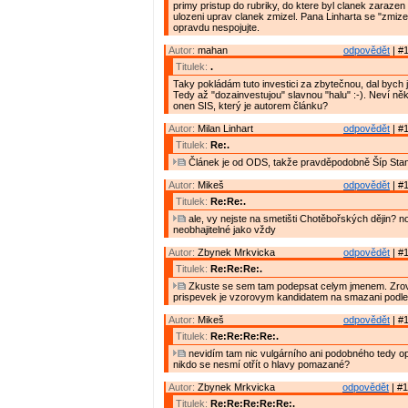
primy pristup do rubriky, do ktere byl clanek zarazen
ulozeni uprav clanek zmizel. Pana Linharta se "zmiz
opravdu nespojujte.
Autor:
mahan
odpovědět
| #1
Titulek:
.
Taky pokládám tuto investici za zbytečnou, dal bych ji
Tedy až "dozainvestujou" slavnou "halu" :-). Neví něk
onen SIS, který je autorem článku?
Autor:
Milan Linhart
odpovědět
| #1
Titulek:
Re:.
Článek je od ODS, takže pravděpodobně Šíp Stan
Autor:
Mikeš
odpovědět
| #1
Titulek:
Re:Re:.
ale, vy nejste na smetišti Chotěbořských dějin? no
neobhajitelné jako vždy
Autor:
Zbynek Mrkvicka
odpovědět
| #1
Titulek:
Re:Re:Re:.
Zkuste se sem tam podepsat celym jmenem. Zrov
prispevek je vzorovym kandidatem na smazani podle
Autor:
Mikeš
odpovědět
| #1
Titulek:
Re:Re:Re:Re:.
nevidím tam nic vulgárního ani podobného tedy 
nikdo se nesmí otřít o hlavy pomazané?
Autor:
Zbynek Mrkvicka
odpovědět
| #1
Titulek:
Re:Re:Re:Re:Re:.