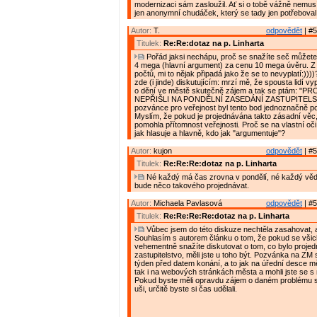
modernizaci sám zasloužil. Ať si o tobě vážně nemusí
jen anonymní chudáček, který se tady jen potřeboval 
Autor:
T.
odpovědět
| #5
Titulek:
Re:Re:dotaz na p. Linharta
Pořád jaksi nechápu, proč se snažíte seč můžete
4 mega (hlavní argument) za cenu 10 mega úvěru. Z
počtů, mi to nějak připadá jako že se to nevyplatí:))
zde (i jinde) diskutujícím: mrzí mě, že spousta lidí v
o dění ve městě skutečně zájem a tak se ptám: "P
NEPŘIŠLI NA PONDĚLNÍ ZASEDÁNÍ ZASTUPITELS
pozvánce pro veřejnost byl tento bod jednoznačně 
Myslím, že pokud je projednávána takto zásadní vě
pomohla přítomnost veřejnosti. Proč se na vlastní oč
jak hlasuje a hlavně, kdo jak "argumentuje"?
Autor:
kujon
odpovědět
| #5
Titulek:
Re:Re:Re:dotaz na p. Linharta
Né každý má čas zrovna v pondělí, né každý vědě
bude něco takového projednávat.
Autor:
Michaela Pavlasová
odpovědět
| #5
Titulek:
Re:Re:Re:Re:dotaz na p. Linharta
Vůbec jsem do této diskuze nechtěla zasahovat, 
Souhlasím s autorem článku o tom, že pokud se všic
vehementně snažíte diskutovat o tom, co bylo proje
zastupitelstvo, měli jste u toho být. Pozvánka na ZM
týden před datem konání, a to jak na úřední desce 
tak i na webových stránkách města a mohli jste se s n
Pokud byste měli opravdu zájem o daném problému sl
uši, určitě byste si čas udělali.