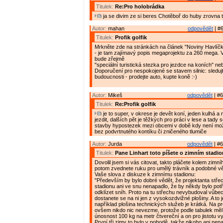
Titulek:
Re:Pro holobrádka
ja se divim ze si beres Chotěboř do huby zrovna 
Autor:
mahan
odpovědět
| #6
Titulek:
Profik golfik
Mrkněte zde na stránkách na článek "Noviny Havlíčk
- je tam zajímavý popis megaprojektu za 260 mega. Ve
bude zřejmě
"speciální turistická stezka pro jezdce na koních" neb
Doporučení pro nespokojené se stavem silnic: sleduj
budoucnosti - prodejte auto, kupte koně :-)
Autor:
Mikeš
odpovědět
| #6
Titulek:
Re:Profik golfik
je to super, v okrese je devět koní, jeden kulhá a
jezdit, dalších pět je těžkých pro práci v lese a tady 
stavby hypostezek mezi obcemi v době kdy není mož
bez podvrtnutého kontíku či zničeného tlumiče
Autor:
Jurda
odpovědět
| #6
Titulek:
Pane Linhart toto píšete o zimním stadi
Dovolil jsem si vás citovat, takto pláčete kolem zimní
potom zvednete ruku pro umělý trávník a podobné v
Vaše slova z diskuze k zimnímu stadionu:
"Především by bylo dobré vědět, že projektanta stře
stadionu ani ve snu nenapadlo, že by někdy bylo pot
odklízet sníh. Proto na tu střechu nevybudoval vůbe
dostanete se na ni jen z vysokozdvižné plošiny. A to 
například plošina technických služeb je krátká. Na pro
ovšem nikdo nic nevezme, protože podle tabulek měl
únosnost 100 kg na metr čtvereční a on pro jistotu v
První tři zimy to bylo v pohodě, takže nikoho ani nen