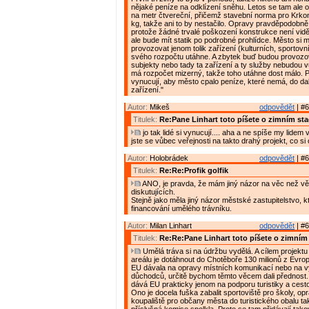
nějaké peníze na odklízení sněhu. Letos se tam ale o
na metr čtvereční, přičemž stavební norma pro Krko
kg, takže ani to by nestačilo. Opravy pravděpodobně
protože žádné trvalé poškození konstrukce není vidě
ale bude mít statik po podrobné prohlídce. Město si m
provozovat jenom tolik zařízení (kulturních, sportovníc
svého rozpočtu utáhne. A zbytek buď budou provoz
subjekty nebo tady ta zařízení a ty služby nebudou 
má rozpočet mizerný, takže toho utáhne dost málo. 
vynucují, aby město cpalo peníze, které nemá, do dal
zařízení."
Autor:
Mikeš
odpovědět
| #6
Titulek:
Re:Pane Linhart toto píšete o zimním st
jo tak lidé si vynucují.... aha a ne spíše my lidem
jste se vůbec veřejnosti na takto drahý projekt, co si
Autor:
Holobrádek
odpovědět
| #6
Titulek:
Re:Re:Profik golfik
ANO, je pravda, že mám jiný názor na věc než vě
diskutujících.
Stejně jako měla jiný názor městské zastupitelstvo, 
financování umělého trávníku.
Autor:
Milan Linhart
odpovědět
| #6
Titulek:
Re:Re:Pane Linhart toto píšete o zimním
Umělá tráva si na údržbu vydělá. A cílem projektu
areálu je dotáhnout do Chotěboře 130 milionů z Evro
EU dávala na opravy místních komunikací nebo na 
důchodců, určitě bychom těmto věcem dali přednost
dává EU prakticky jenom na podporu turistiky a cest
Ono je docela fuška zabalit sportoviště pro školy, op
koupaliště pro občany města do turistického obalu ta