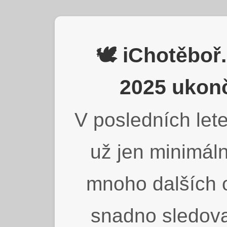
🕊️ iChotěbo
2025 ukonč
V posledních lete
už jen minimáln
mnoho dalších o
snadno sledova