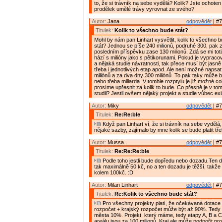
to, že si trávník na sebe vydělá? Kolik? Jste ochote
prodělek umělé trávy vyrovnat ze svého?
Autor:
Jana
odpovědět
| #7
Titulek:
Kolik to všechno bude stát?
Mohl by nám pan Linhart vysvětlit, kolik to všechno
stát? Jednou se píše 240 milionů, podruhé 300, pak 
posledním příspěvku zase 130 milionů. Zdá se mi toti
hází s milióny jako s pětikorunami. Pokud je vypraco
a nějaká studie návratnosti, tak přece musí být jasn
třeba i jednotlivých etap apod. Ale není možné napsa
miliónů a za dva dny 300 miliónů. To pak taky může 
nebo třeba miliarda. V tomhle rozptylu je již možné co
prosíme upřesnit za kolik to bude. Co přesně je v tom
studii? Jestli ovšem nějaký projekt a studie vůbec exi
Autor:
Miky
odpovědět
| #7
Titulek:
Re:Re:ble
Když pan Linhart ví, že si trávník na sebe vydělá
nějaké sazby, zajímalo by mne kolik se bude platit tř
Autor:
Mussa
odpovědět
| #7
Titulek:
Re:Re:Re:ble
Podle toho jestli bude dopředu nebo dozadu.Ten 
tak maximálně 50 kč, no a ten dozadu je těžší, takže
kolem 100kč. :D
Autor:
Milan Linhart
odpovědět
| #7
Titulek:
Re:Kolik to všechno bude stát?
Pro všechny projekty platí, že očekávaná dotace 
rozpočet + krajský rozpočet může být až 90%. Tedy
města 10%. Projekt, který máme, tedy etapy A, B a 
areálu jsou za 100 milionů. Kraj ale může podpořit pr