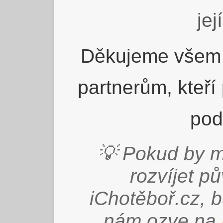
jej
Děkujeme všem 
partnerům, kteří
pod
💡 Pokud by m
rozvíjet p
iChotěboř.cz, 
nám ozve na