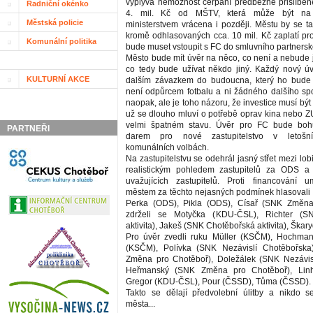
vyplývá nemožnost čerpání předběžně přislíben
Radniční okénko
4. mil. Kč od MŠTV, která může být na 
Městská policie
ministerstvem vrácena i později. Městu by se ta
kromě odhlasovaných cca. 10 mil. Kč zaplatí pro
Komunální politika
bude muset vstoupit s FC do smluvního partnersk
Město bude mít úvěr na něco, co není a nebude
co tedy bude užívat někdo jiný. Každý nový ú
KULTURNÍ AKCE
dalším závazkem do budoucna, který ho bud
není odpůrcem fotbalu a ni žádného dalšího spo
naopak, ale je toho názoru, že investice musí bý
už se dlouho mluví o potřebě oprav kina nebo ZU
velmi špatném stavu. Úvěr pro FC bude boh
PARTNEŘI
darem pro nové zastupitelstvo v letošn
komunálních volbách.
Na zastupitelstvu se odehrál jasný střet mezi lob
realistickým pohledem zastupitelů za ODS a
uvažujících zastupitelů. Proti financování u
městem za těchto nejasných podmínek hlasovali
Perka (ODS), Pikla (ODS), Císař (SNK Změna
zdrželi se Motyčka (KDU-ČSL), Richter (S
aktivita), Jakeš (SNK Chotěbořská aktivita), Škar
Pro úvěr zvedli ruku Müller (KSČM), Hochma
(KSČM), Polívka (SNK Nezávislí Chotěbořsk
Změna pro Chotěboř), Doležálek (SNK Nezávisl
Heřmanský (SNK Změna pro Chotěboř), Linh
Gregor (KDU-ČSL), Pour (ČSSD), Tůma (ČSSD).
Takto se dělají předvolební úlitby a nikdo 
města...