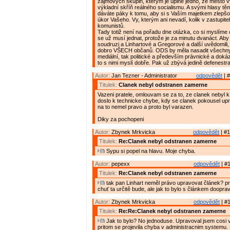
zájmových skupin, kterým je úplně jedno, že město 
výkladní skříň reálného socialismu. A svými hlasy t
dáváte páky k tomu, aby si s Vaším majetkem zlepšov
úkor Vašeho. Vy, kterým ani nevadí, kolik v zastupite
komunistů.
Tady totiž není na pořadu dne otázka, co si myslíme o
se už musí jednat, protože je za minutu dvanáct. Aby s
soudruzi a Linhartové a Gregorové a další uvědomili,
dobro VŠECH občanů. ODS by měla nasadit všechny 
mediální, tak politické a především právnické a doká
to s nimi myslí dobře. Pak už zbývá jedině defenestr
Autor:
Jan Tezner - Administrator
odpovědět
| #
Titulek:
Clanek nebyl odstranen zamerne
Vazeni pratele, omlouvam se za to, ze clanek nebyl k 
doslo k technicke chybe, kdy se clanek pokousel up
na to nemel pravo a proto byl varazen.
Diky za pochopeni
Autor:
Zbynek Mrkvicka
odpovědět
| #1
Titulek:
Re:Clanek nebyl odstranen zamerne
Sypu si popel na hlavu. Moje chyba.
Autor:
pepexx
odpovědět
| #1
Titulek:
Re:Clanek nebyl odstranen zamerne
tak pan Linhart neměl právo upravovat článek? p
chuť ta určitě bude, ale jak to bylo s článkem doopra
Autor:
Zbynek Mrkvicka
odpovědět
| #1
Titulek:
Re:Re:Clanek nebyl odstranen zamerne
Jak to bylo? No jednoduse. Upravoval jsem cosi v
pritom se projevila chyba v administracnim systemu