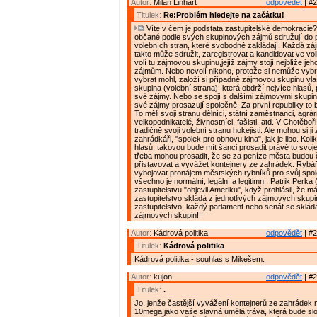
Autor:
Milan Linhart
odpovědět
| #2
Titulek:
Re:Problém hledejte na začátku!
Víte v čem je podstata zastupitelské demokracie?
občané podle svých skupinových zájmů sdružují do p
volebních stran, které svobodně zakládají. Každá z
takto může sdružit, zaregistrovat a kandidovat ve vol
volí tu zájmovou skupinu,jejíž zájmy stojí nejblíže jeh
zájmům. Nebo nevolí nikoho, protože si nemůže vybrat
vybrat mohl, založí si případně zájmovou skupinu vl
skupina (volební strana), která obdrží nejvíce hlasů,
své zájmy. Nebo se spojí s dalšími zájmovými skupin
své zájmy prosazují společně. Za první republiky to b
To měli svoji stranu dělníci, státní zaměstnanci, agrárn
velkopodnikatelé, živnostníci, fašisti, atd. V Chotěboř
tradičně svoji volební stranu hokejisti. Ale mohou si ji z
zahrádkáři, "spolek pro obnovu kina", jak je libo. Kol
hlasů, takovou bude mít šanci prosadit právě to svoje
třeba mohou prosadit, že se za peníze města budou č
přistavovat a vyvážet kontejnery ze zahrádek. Rybář
vybojovat pronájem městských rybníků pro svůj spole
všechno je normální, legální a legitimní. Patrik Perk
zastupitelstvu "objevil Ameriku", když prohlásil, že má
zastupitelstvo skládá z jednotlivých zájmových skup
zastupitelstvo, každý parlament nebo senát se skládá
zájmových skupin!!!
Autor:
Kádrová politika
odpovědět
| #2
Titulek:
Kádrová politika
Kádrová politika - souhlas s Mikešem.
Autor:
kujon
odpovědět
| #2
Titulek:
.
Jo, jenže častější vyvážení kontejnerů ze zahrádek n
10mega jako vaše slavná umělá tráva, která bude slo