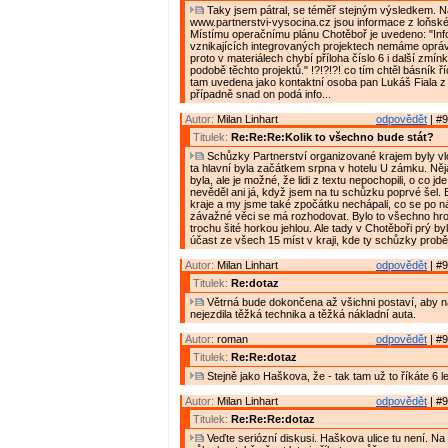
Taky jsem pátral, se téměř stejným výsledkem. 
www.partnerstvi-vysocina.cz jsou informace z loňské
Místímu operačnímu plánu Chotěboř je uvedeno: "In
vznikajících integrovaných projektech nemáme oprávn
proto v materiálech chybí příloha číslo 6 i další zmín
podobě těchto projektů." !?!?!?! co tím chtěl básník říc
tam uvedena jako kontaktní osoba pan Lukáš Fiala 
případně snad on podá info...
Autor:
Milan Linhart
odpovědět
| #9
Titulek:
Re:Re:Re:Kolik to všechno bude stát?
Schůzky Partnerství organizované krajem byly vlon
ta hlavní byla začátkem srpna v hotelu U zámku. Ně
byla, ale je možné, že lidi z textu nepochopili, o co jde
nevěděl ani já, když jsem na tu schůzku poprvé šel. By
kraje a my jsme také zpočátku nechápali, co se po n
závažné věci se má rozhodovat. Bylo to všechno hro
trochu šité horkou jehlou. Ale tady v Chotěboři prý by
účast ze všech 15 míst v kraji, kde ty schůzky probě
Autor:
Milan Linhart
odpovědět
| #9
Titulek:
Re:dotaz
Větrná bude dokončena až všichni postaví, aby n
nejezdila těžká technika a těžká nákladní auta.
Autor:
roman
odpovědět
| #9
Titulek:
Re:Re:dotaz
Stejně jako Haškova, že - tak tam už to říkáte 6 le
Autor:
Milan Linhart
odpovědět
| #9
Titulek:
Re:Re:Re:dotaz
Veďte seriózní diskusi. Haškova ulice tu není. Na 