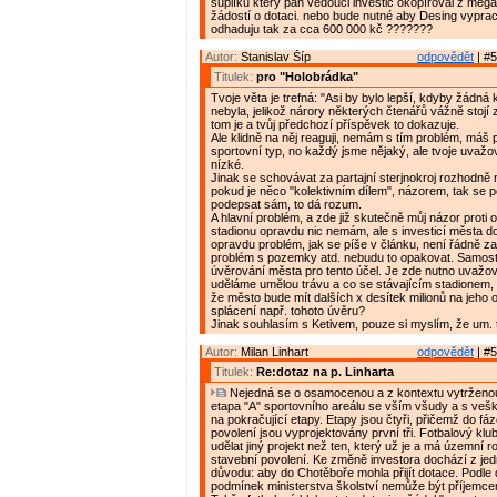
šuplíku který pan vedouci investic okopíroval z mega
žádostí o dotaci. nebo bude nutné aby Desing vyprac
odhaduju tak za cca 600 000 kč ???????
Autor:
Stanislav Šíp
odpovědět
| #5
Titulek:
pro "Holobrádka"
Tvoje věta je trefná: "Asi by bylo lepší, kdyby žádná 
nebyla, jelikož nárory některých čtenářů vážně stojí 
tom je a tvůj předchozí příspěvek to dokazuje.
Ale klidně na něj reaguji, nemám s tím problém, máš
sportovní typ, no každý jsme nějaký, ale tvoje uvažov
nízké.
Jinak se schovávat za partajní sterjnokroj rozhodně 
pokud je něco "kolektivním dílem", názorem, tak se 
podepsat sám, to dá rozum.
A hlavní problém, a zde již skutečně můj názor proti 
stadionu opravdu nic nemám, ale s investicí města 
opravdu problém, jak se píše v článku, není řádně zaj
problém s pozemky atd. nebudu to opakovat. Samosta
úvěrování města pro tento účel. Je zde nutno uvažova
uděláme umělou trávu a co se stávajícím stadionem, 
že město bude mít dalších x desítek milionů na jeho 
splácení např. tohoto úvěru?
Jinak souhlasím s Ketivem, pouze si myslím, že um. t
Autor:
Milan Linhart
odpovědět
| #5
Titulek:
Re:dotaz na p. Linharta
Nejedná se o osamocenou a z kontextu vytrženou i
etapa "A" sportovního areálu se vším všudy a s veš
na pokračující etapy. Etapy jsou čtyři, přičemž do fá
povolení jsou vyprojektovány první tři. Fotbalový klu
udělat jiný projekt než ten, který už je a má územní r
stavební povolení. Ke změně investora dochází z je
důvodu: aby do Chotěboře mohla přijít dotace. Podle
podmínek ministerstva školství nemůže být příjemc