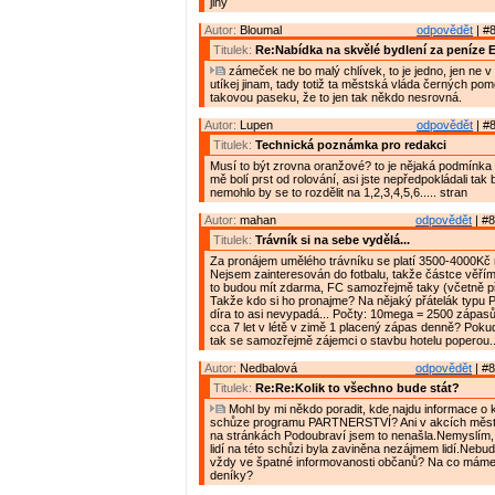
jiný
Autor:
Bloumal
odpovědět
| #8
Titulek:
Re:Nabídka na skvělé bydlení za peníze 
zámeček ne bo malý chlívek, to je jedno, jen ne v
utíkej jinam, tady totiž ta městská vláda černých po
takovou paseku, že to jen tak někdo nesrovná.
Autor:
Lupen
odpovědět
| #8
Titulek:
Technická poznámka pro redakci
Musí to být zrovna oranžové? to je nějaká podmínka
mě bolí prst od rolování, asi jste nepředpokládali tak
nemohlo by se to rozdělit na 1,2,3,4,5,6..... stran
Autor:
mahan
odpovědět
| #8
Titulek:
Trávník si na sebe vydělá...
Za pronájem umělého trávníku se platí 3500-4000Kč
Nejsem zainteresován do fotbalu, takže částce věřím.
to budou mít zdarma, FC samozřejmě taky (včetně př
Takže kdo si ho pronajme? Na nějaký přátelák typu P
díra to asi nevypadá... Počty: 10mega = 2500 zápasů á
cca 7 let v létě v zimě 1 placený zápas denně? Poku
tak se samozřejmě zájemci o stavbu hotelu poperou..
Autor:
Nedbalová
odpovědět
| #8
Titulek:
Re:Re:Kolik to všechno bude stát?
Mohl by mi někdo poradit, kde najdu informace o 
schůze programu PARTNERSTVÍ? Ani v akcích města
na stránkách Podoubraví jsem to nenašla.Nemyslím,
lidí na této schůzi byla zaviněna nezájmem lidí.Nebu
vždy ve špatné informovanosti občanů? Na co mám
deníky?