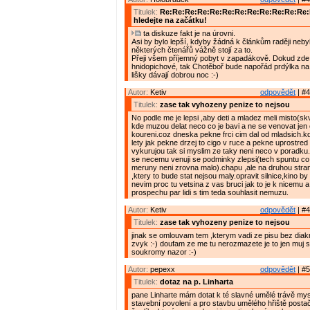
Titulek:
Re:Re:Re:Re:Re:Re:Re:Re:Re:Re:Re:Re
hledejte na začátku!
ta diskuze fakt je na úrovni.
Asi by bylo lepší, kdyby žádná k článkům raději nebyl
některých čtenářů vážně stojí za to.
Přeji všem příjemný pobyt v zapadákově. Dokud zde 
hnidopichové, tak Chotěboř bude napořád prdýlka na
lišky dávají dobrou noc :-)
Autor:
Ketiv
odpovědět
| #4
Titulek:
zase tak vyhozeny penize to nejsou
No podle me je lepsi ,aby deti a mladez meli misto(skv
kde muzou delat neco co je bavi a ne se venovat jen 
koureni.coz dneska pekne frci cim dal od mladsich.kd
lety jak pekne drzej to cigo v ruce a pekne uprostred s
vykurujou tak si myslim ze taky neni neco v poradku
se necemu venuji se podminky zlepsi(tech spuntu c
meruny neni zrovna malo).chapu ,ale na druhou stra
,ktery to bude stat nejsou maly.opravit silnice,kino by
nevim proc tu vetsina z vas bruci jak to je k nicemu a
prospechu par lidi s tim teda souhlasit nemuzu.
Autor:
Ketiv
odpovědět
| #4
Titulek:
zase tak vyhozeny penize to nejsou
jinak se omlouvam tem ,kterym vadi ze pisu bez diakr
zvyk :-) doufam ze me tu nerozmazete je to jen muj
soukromy nazor :-)
Autor:
pepexx
odpovědět
| #5
Titulek:
dotaz na p. Linharta
pane Linharte mám dotat k té slavné umělé trávě mys
stavební povolení a pro stavbu umělého hřiště postač