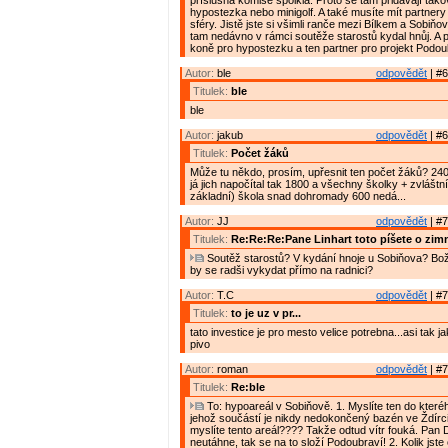
příslušná komise spolkla. Proto se tam přidávají tako
hypostezka nebo minigolf. A také musíte mít partnery
sféry. Jistě jste si všimli ranče mezi Bílkem a Sobiň
tam nedávno v rámci soutěže starostů kydal hnůj. A p
koně pro hypostezku a ten partner pro projekt Podou
Autor:
ble
odpovědět
| #6
Titulek:
ble
ble
Autor:
jakub
odpovědět
| #6
Titulek:
Počet žáků
Může tu někdo, prosím, upřesnit ten počet žáků? 240
já jich napočítal tak 1800 a všechny školky + zvláštn
základní) škola snad dohromady 600 nedá...
Autor:
JJ
odpovědět
| #7
Titulek:
Re:Re:Re:Pane Linhart toto píšete o zim
Soutěž starostů? V kydání hnoje u Sobiňova? Bož
by se radši vykydat přímo na radnici?
Autor:
T.C
odpovědět
| #7
Titulek:
to je uz v pr...
tato investice je pro mesto velice potrebna...asi tak 
pivo
Autor:
roman
odpovědět
| #7
Titulek:
Re:ble
To: hypoareál v Sobiňově. 1. Myslíte ten do kteréh
jehož součástí je nikdy nedokončený bazén ve Ždírc
myslíte tento areál???? Takže odtud vítr fouká. Pan 
neutáhne, tak se na to složí Podoubraví! 2. Kolik jste