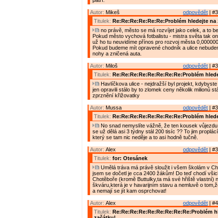
patří.
Autor:
Mikeš
odpovědět
| #3
Titulek:
Re:Re:Re:Re:Re:Re:Problém hledejte na 
no právě, město se má rozvíjet jako celek, a to bez
Pokud město vychová fotbalistu - mistra světa tak o
už ho tu neuvidíme přínos pro rozvoj města 0,000000
Pokud budeme mít opravené chodník a ulice nebude
nohy a zničená auta.
Autor:
Miloš
odpovědět
| #3
Titulek:
Re:Re:Re:Re:Re:Re:Re:Re:Problém hlede
Havlíčkova ulice - nejdražší byl projekt, kdybyste j
jen opravili stálo by to zlomek ceny několik milionů stál
zprznění křižovatky
Autor:
Mussa
odpovědět
| #3
Titulek:
Re:Re:Re:Re:Re:Re:Re:Re:Problém hlede
No snad nemyslíte vážně, že ten kousek vůjezdu 
se už dělá asi 3 týdny stál 200 tisíc ?? To jim proplá
který se tam nic neděje a to asi hodně tučně.
Autor:
Alex
odpovědět
| #3
Titulek:
for: Otesánek
Umělá tráva má právě sloužit i všem školám v Cho
jsem se dočetl je cca 2400 žákům! Do teď chodí všic
Chotěboře (kromě Buttulky,ta má své hřiště vlastní) n
škváru,která je v havarijním stavu a nemluvě o tom,ž
a nemají se jít kam osprchovat!
Autor:
Alex
odpovědět
| #4
Titulek:
Re:Re:Re:Re:Re:Re:Re:Re:Re:Problém hl
začátku!