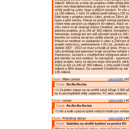
milionů. Město by si tedy do projektu chtělo přidat ješ
zatím není doprojektovaná, je pouze ve studii. Dále r
určitý podíl na cyklo, hypo a pěších trasách. To vš
za 150 milionů, z toho 15 milionů podíl města a 135 mi
Dále bude v projektu areál v Libici, areál ve Ždírci, j
hypo a pěší stezky. Pokud se podaří sehnat partnera
i hotel nebo penzion za nějakých 50 milionů. Když se n
věci, které se již netýkají města Chotěboř, ale byly 
jednoho projektu, je to 240 až 300 milionů. Kompletní 
neexistuje, existuje jen ten náš původní areál za 100 
kterého se možná ukrojí ten umělý trávník za 14 mili
Pokud se nestihne ve spolupráci s Libicí a Ždírcem d
projekt velmi brzy, nedostaneme z EU nic, protože pr
období 2007 - 2013 se musí schválit už letos. Proto 
roku probíhají pod patronací kraje Vysočina veřejn
Partnerství, na které z chotěbořské veřejnosti nikdo
jiné náměty na nich nedává. To rekreačně - sportovn
jediný projekt, který se dal pro tento účel použít. takž
může to být za 240 až 300 milionů, z toho podíl Cho
milionů a 90% dotace. Do samotné Chotěboře by tak m
135 milionů.
Autor:
Milan Linhart
odpovědět
| #7
Titulek:
Re:Re:Re:ble
Za jeden zápas se na umělé trávě účtuje 3 500 až
by to pochopitelně měly zadarmo, FC také zadarmo.
Autor:
roman
odpovědět
| #7
Titulek:
Re:Re:Re:Re:ble
No a kolik vybývá týdně volných hodin pro veřejn
Autor:
Průměrný občan
odpovědět
| #7
Titulek:
Nabídka na skvělé bydlení za peníze EU