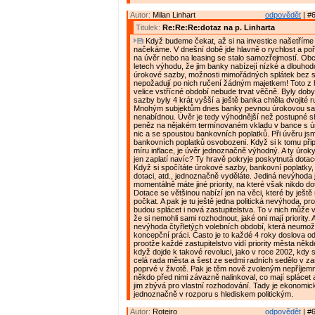
Autor:
Milan Linhart
odpovědět
| #6
Titulek:
Re:Re:Re:dotaz na p. Linharta
Když budeme čekat, až si na investice našetříme
načekáme. V dnešní době jde hlavně o rychlost a poř
na úvěr nebo na leasing se stalo samozřejmostí. Obc
letech výhodu, že jim banky nabízejí nízké a dlouho
úrokové sazby, možnosti mimořádných splátek bez 
nepožadují po nich ručení žádným majetkem! Toto z 
velice vstřícné období nebude trvat věčně. Byly dob
sazby byly 4 krát vyšší a ještě banka chtěla dvojité 
Mnohým subjektům dnes banky pevnou úrokovou sa
nenabídnou. Úvěr je tedy výhodnější než postupné
peněz na nějakém termínovaném vkladu v bance s ú
nic a se spoustou bankovních poplatků. Při úvěru jsm
bankovních poplatků osvobozeni. Když si k tomu přip
míru inflace, je úvěr jednoznačně výhodný. A ty úroky
jen zaplatí navíc? Ty hravě pokryje poskytnutá dotac
Když si spočítáte úrokové sazby, bankovní poplatky, i
dotaci, atd., jednoznačně vyděláte. Jediná nevýhoda 
momentálně máte jiné priority, na které však nikdo do
Dotace se většinou nabízí jen na věci, které by ještě 
počkat. A pak je tu ještě jedna politická nevýhoda, pr
budou splácet i nová zastupitelstva. To v nich může v
že si nemohli sami rozhodnout, jaké oni mají priority. A
nevýhoda čtyřletých volebních období, která neumož
koncepční práci. Často je to každé 4 roky doslova od
prootže každé zastupitelstvo vidí priority města někde
když dojde k takové revoluci, jako v roce 2002, kdy 
celá rada města a šest ze sedmi radních sedělo v zas
poprvé v životě. Pak je těm nově zvoleným nepříjemn
někdo před nimi závazně nalinkoval, co mají splácet a
jim zbývá pro vlastní rozhodování. Tady je ekonomic
jednoznačně v rozporu s hlediskem politickým.
Autor:
Roteiro
odpovědět
| #6