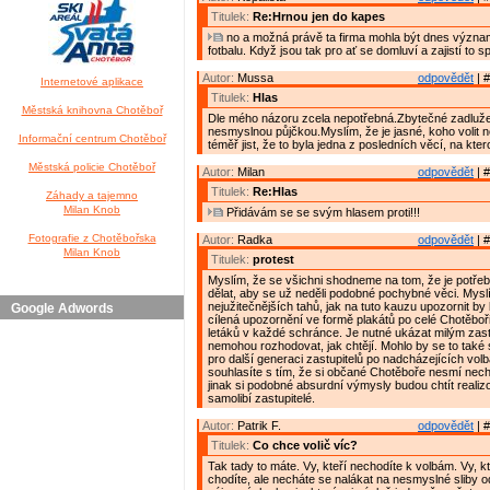
Titulek:
Re:Hrnou jen do kapes
no a možná právě ta firma mohla být dnes výz
fotbalu. Když jsou tak pro ať se domluví a zajistí to 
Autor:
Mussa
odpovědět
| #
Internetové aplikace
Titulek:
Hlas
Městská knihovna Chotěboř
Dle mého názoru zcela nepotřebná.Zbytečné zadluž
nesmyslnou půjčkou.Myslím, že je jasné, koho volit 
Informační centrum Chotěboř
téměř jist, že to byla jedna z posledních věcí, na kter
Městská policie Chotěboř
Autor:
Milan
odpovědět
| #
Titulek:
Re:Hlas
Záhady a tajemno
Milan Knob
Přidávám se se svým hlasem proti!!!
Fotografie z Chotěbořska
Autor:
Radka
odpovědět
| #
Milan Knob
Titulek:
protest
Myslím, že se všichni shodneme na tom, že je potř
dělat, aby se už neděli podobné pochybné věci. Myslí
nejužitečnějších tahů, jak na tuto kauzu upozornit b
Google Adwords
cílená upozornění ve formě plakátů po celé Chotěbo
letáků v každé schránce. Je nutné ukázat milým zast
nemohou rozhodovat, jak chtějí. Mohlo by se to také 
pro další generaci zastupitelů po nadcházejících vol
souhlasíte s tím, že si občané Chotěboře nesmí necha
jinak si podobné absurdní výmysly budou chtít realizo
samolibí zastupitelé.
Autor:
Patrik F.
odpovědět
| #
Titulek:
Co chce volič víc?
Tak tady to máte. Vy, kteří nechodíte k volbám. Vy, k
chodíte, ale necháte se nalákat na nesmyslné sliby 