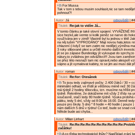
For:Mussa
Tak v tom s tebou musim souhlasit,nic se tam neděje!!
pohnout?!
Autor:
Já
odpovědět
| #4
Titulek:
Re:jak to vidím Já...
V tomto článku je také slovní spojení: VYVÁŽENÉ I
sice hezké,ale vemte si kolik peněz se narve do hokej
využívána jen v zimě! Vlastně byl tu jednou v létě Ja
na něj tušim "VYPRODÁNO" Mají novou halu,letos r
chlazení (i když se tam zatim nic neděje),výměna ma
3 roky slibované plexi a určitě mnoho dalších investi
jít se po zápase Bundesligy jít vykoupat do sprchy,to j
nátury,to zvládnou jen odvážlivci!!! Jsou tam zaměstnan
se přez léto nesnaží tam nic opravit,nebo alespoň vzí
vápno a jít vymalovat kabiny, to se jim asi musí dát 
Autor:
roman
odpovědět
| #4
Titulek:
Re:for: Otesánek
To jsou tedy zajímavé počty: 2.400 žáků / 30 = cca
minimální odhad, ve třídě je většinou méně než 30 žá
má týdně 2 hodiny tělocviku, tzn. musíme na hřišti pr
týdně. Řekněme, že dokážeme mít vždy 2 třídy na u
současně, stačí tedy 80 hodin týdně. Výuka probíhá 
pátku, tedy 5 dní, vždy od 8:00 do 16:00. Denně ted
pouze pro školy. 5 dnů * 8 hodin = 40 hodin ( pouze 
nám dalších 5 dnů v týdnu! Co teď, bude se snad cv
Někde bude asi chyba...
Autor:
Milan Linhart
odpovědět
| #4
Titulek:
Re:Re:Re:Re:Re:Re:Re:Re:Re:Re:Problém
začátku!
A co třeba technologické lhůty? Například zrání 