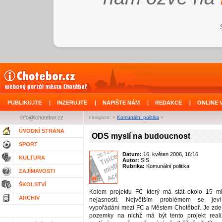
PUBLIKUJTE
|
INZERUJTE
|
NAPIŠTE NÁM
|
REDAKCE
|
ONLINE 
info@ichotebor.cz
navigace: »
Komunální politika
»
ÚVODNÍ STRANA
ODS myslí na budoucnost
SPORT
Datum:
16. květen 2006, 16:16
KULTURA
Autor:
SIS
Rubrika:
Komunální politika
ZAJÍMAVOSTI
ŠKOLSTVÍ
Kolem projektu FC který má stát okolo 15 m
ARCHIV
nejasností. Největším problémem se jeví
vypořádání mezi FC a Městem Chotěboř. Je zde
pozemky na nichž má být tento projekt real