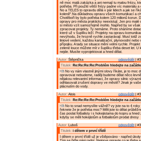
ně moc malá zakázka a ani nemají tu malou frézu, kte
potřeba. Při použití větší frézy padne víc materiálu a
No a TELES to opravdu dělá v pár lidech a jak se řík
koleně".Na důkladnou opravu všech komunikací a c
Chotěboři by bylo potřeba kolem 120 milionů korun. D
opravy pro města prakticky neexistují. Jen pro malé 
si město vzít samozřejmě mohlo. Napřed by se však
zpracovat projekty. Ty nemáme. Proto sháníme dotac
které už v šuplíku leží. Projekty na opravu komunikac
nevýhodu, že hrozně rychle zastarávají. Musí totiž z
liniové vedení, každou kanalizační, plynovodní nebo
přípojku. A tady se situace mění velmi rychle. Projek
zelené louce můžete mít v šuplíku třeba deset let. U
nejde. Musíte vyprojektovat a hned dělat.
Autor:
Štěpnička
odpovědět
| #3
Titulek:
Re:Re:Re:Re:Problém hledejte na začátk
No vy nám vlastně jinými slovy říkáte, je to moc d
opravovat nebudeme, raději budeme dělat něco levně
nějakou relevantní informaci, že opravy silnic výrazně
odhlasovali zrušení dopravy ve městě? Jinak je vaše
plácnutím do vody.
Autor:
Alois
odpovědět
| #3
Titulek:
Re:Re:Re:Re:Problém hledejte na začátk
No to snad nemyslíte vážně? vy jste na to 4 roky 
řeknete že je potřeba moc? Měli jste to dělat průběžn
čas poslat fotbalisty i s hokejistama do kopru a hned 
kdyby se měli hokejistům a fotbalistům prodat dresy
Autor:
Luboš
odpovědět
| #3
Titulek:
i dětem v první třídě
I dětem v první třídě už je vštěpováno - napřed úkol
Tím se řiďte páni radní. Nejprve opravte co je třeba 