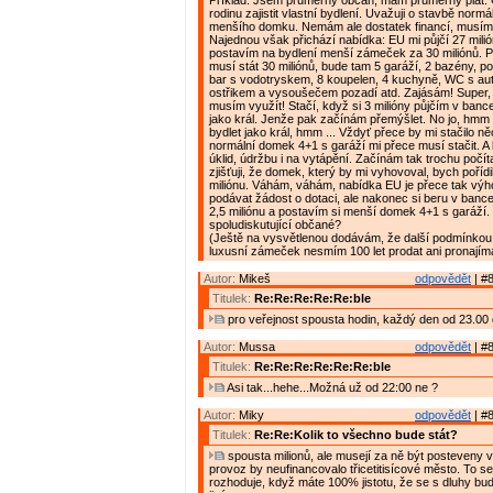
Příklad: Jsem průměrný občan, mám průměrný plat. C
rodinu zajistit vlastní bydlení. Uvažuji o stavbě normá
menšího domku. Nemám ale dostatek financí, musím s
Najednou však přichází nabídka: EU mi půjčí 27 milió
postavím na bydlení menší zámeček za 30 miliónů. P
musí stát 30 miliónů, bude tam 5 garáží, 2 bazény, po
bar s vodotryskem, 8 koupelen, 4 kuchyně, WC s a
ostřikem a vysoušečem pozadí atd. Zajásám! Super, 
musím využít! Stačí, když si 3 milióny půjčím v banc
jako král. Jenže pak začínám přemýšlet. No jo, hmm ..
bydlet jako král, hmm ... Vždyť přece by mi stačilo n
normální domek 4+1 s garáží mi přece musí stačit. A 
úklid, údržbu i na vytápění. Začínám tak trochu počít
zjišťuji, že domek, který by mi vyhovoval, bych pořídi
miliónu. Váhám, váhám, nabídka EU je přece tak výh
podávat žádost o dotaci, ale nakonec si beru v bance
2,5 miliónu a postavím si menší domek 4+1 s garáží. 
spoludiskutující občané?
(Ještě na vysvětlenou dodávám, že další podmínkou 
luxusní zámeček nesmím 100 let prodat ani pronajíma
Autor:
Mikeš
odpovědět
| #8
Titulek:
Re:Re:Re:Re:Re:ble
pro veřejnost spousta hodin, každý den od 23.00 
Autor:
Mussa
odpovědět
| #8
Titulek:
Re:Re:Re:Re:Re:Re:ble
Asi tak...hehe...Možná už od 22:00 ne ?
Autor:
Miky
odpovědět
| #8
Titulek:
Re:Re:Kolik to všechno bude stát?
spousta milionů, ale musejí za ně být posteveny vě
provoz by neufinancovalo třicetitisícové město. To s
rozhoduje, když máte 100% jistotu, že se s dluhy bu