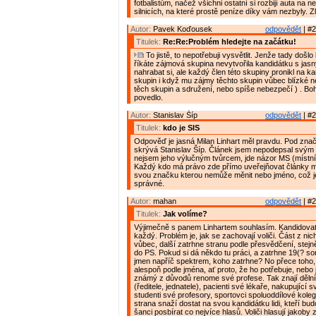
fotbalistům, načež všichni ostatní si rozbijí auta na
silnicích, na které prostě peníze díky vám nezbyly. Zl
Autor:
Pavek Koďousek
odpovědět
| #2
Titulek:
Re:Re:Problém hledejte na začátku!
To jistě, to nepotřebuji vysvětlit. Jenže tady došlo
říkáte zájmová skupina nevytvořila kandidátku s jas
nahrabat si, ale každý člen této skupiny pronikl na ka
skupin i když mu zájmy těchto skupin vůbec blízké ne
těch skupin a sdružení, nebo spíše nebezpečí ) . Boh
povedlo.
Autor:
Stanislav Šíp
odpovědět
| #2
Titulek:
kdo je SIS
Odpověď je jasná Milan Linhart měl pravdu. Pod zna
skrývá Stanislav Šíp. Článek jsem nepodepsal svý
nejsem jeho výlučným tvůrcem, jde názor MS (místn
Každý kdo má právo zde přímo uveřejňovat články m
svou značku kterou nemůže měnit nebo jméno, což j
správné.
Autor:
mahan
odpovědět
| #2
Titulek:
Jak volíme?
Výjimečně s panem Linhartem souhlasím. Kandidova
každý. Problém je, jak se zachovají voliči. Část z ni
vůbec, další zatrhne stranu podle přesvědčení, stejn
do PS. Pokud si dá někdo tu práci, a zatrhne 19(? so
jmen napříč spektrem, koho zatrhne? No přece toho
alespoň podle jména, ať proto, že ho potřebuje, nebo 
známý z důvodů renome své profese. Tak znají děln
(ředitele, jednatele), pacienti své lékaře, nakupující s
studenti své profesory, sportovci spoluoddílové kole
strana snaží dostat na svou kandidátku lidi, kteří bud
šanci posbírat co nejvíce hlasů. Voliči hlasují jakoby