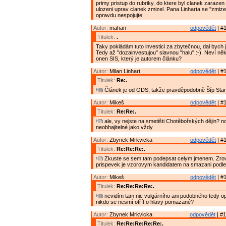
primy pristup do rubriky, do ktere byl clanek zarazen
ulozeni uprav clanek zmizel. Pana Linharta se "zmiz
opravdu nespojujte.
Autor:
mahan
odpovědět
| #1
Titulek:
.
Taky pokládám tuto investici za zbytečnou, dal bych ji
Tedy až "dozainvestujou" slavnou "halu" :-). Neví něk
onen SIS, který je autorem článku?
Autor:
Milan Linhart
odpovědět
| #1
Titulek:
Re:.
Článek je od ODS, takže pravděpodobně Šíp Stan
Autor:
Mikeš
odpovědět
| #1
Titulek:
Re:Re:.
ale, vy nejste na smetišti Chotěbořských dějin? no
neobhajitelné jako vždy
Autor:
Zbynek Mrkvicka
odpovědět
| #1
Titulek:
Re:Re:Re:.
Zkuste se sem tam podepsat celym jmenem. Zrov
prispevek je vzorovym kandidatem na smazani podle
Autor:
Mikeš
odpovědět
| #1
Titulek:
Re:Re:Re:Re:.
nevidím tam nic vulgárního ani podobného tedy 
nikdo se nesmí otřít o hlavy pomazané?
Autor:
Zbynek Mrkvicka
odpovědět
| #1
Titulek:
Re:Re:Re:Re:Re:.