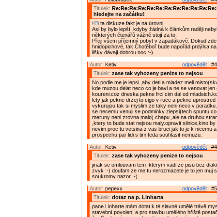
Titulek:
Re:Re:Re:Re:Re:Re:Re:Re:Re:Re:Re:Re
hledejte na začátku!
ta diskuze fakt je na úrovni.
Asi by bylo lepší, kdyby žádná k článkům raději nebyl
některých čtenářů vážně stojí za to.
Přeji všem příjemný pobyt v zapadákově. Dokud zde 
hnidopichové, tak Chotěboř bude napořád prdýlka na
lišky dávají dobrou noc :-)
Autor:
Ketiv
odpovědět
| #4
Titulek:
zase tak vyhozeny penize to nejsou
No podle me je lepsi ,aby deti a mladez meli misto(skv
kde muzou delat neco co je bavi a ne se venovat jen 
koureni.coz dneska pekne frci cim dal od mladsich.kd
lety jak pekne drzej to cigo v ruce a pekne uprostred s
vykurujou tak si myslim ze taky neni neco v poradku
se necemu venuji se podminky zlepsi(tech spuntu c
meruny neni zrovna malo).chapu ,ale na druhou stra
,ktery to bude stat nejsou maly.opravit silnice,kino by
nevim proc tu vetsina z vas bruci jak to je k nicemu a
prospechu par lidi s tim teda souhlasit nemuzu.
Autor:
Ketiv
odpovědět
| #4
Titulek:
zase tak vyhozeny penize to nejsou
jinak se omlouvam tem ,kterym vadi ze pisu bez diakr
zvyk :-) doufam ze me tu nerozmazete je to jen muj
soukromy nazor :-)
Autor:
pepexx
odpovědět
| #5
Titulek:
dotaz na p. Linharta
pane Linharte mám dotat k té slavné umělé trávě mys
stavební povolení a pro stavbu umělého hřiště postač