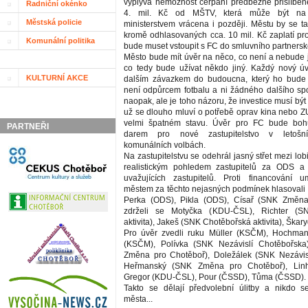
vyplývá nemožnost čerpání předběžně přislíben
Radniční okénko
4. mil. Kč od MŠTV, která může být na 
Městská policie
ministerstvem vrácena i později. Městu by se ta
kromě odhlasovaných cca. 10 mil. Kč zaplatí pro
Komunální politika
bude muset vstoupit s FC do smluvního partnersk
Město bude mít úvěr na něco, co není a nebude
co tedy bude užívat někdo jiný. Každý nový ú
KULTURNÍ AKCE
dalším závazkem do budoucna, který ho bud
není odpůrcem fotbalu a ni žádného dalšího spo
naopak, ale je toho názoru, že investice musí bý
už se dlouho mluví o potřebě oprav kina nebo ZU
velmi špatném stavu. Úvěr pro FC bude boh
PARTNEŘI
darem pro nové zastupitelstvo v letošn
komunálních volbách.
Na zastupitelstvu se odehrál jasný střet mezi lob
realistickým pohledem zastupitelů za ODS a
uvažujících zastupitelů. Proti financování u
městem za těchto nejasných podmínek hlasovali
Perka (ODS), Pikla (ODS), Císař (SNK Změna
zdrželi se Motyčka (KDU-ČSL), Richter (S
aktivita), Jakeš (SNK Chotěbořská aktivita), Škar
Pro úvěr zvedli ruku Müller (KSČM), Hochma
(KSČM), Polívka (SNK Nezávislí Chotěbořsk
Změna pro Chotěboř), Doležálek (SNK Nezávisl
Heřmanský (SNK Změna pro Chotěboř), Linh
Gregor (KDU-ČSL), Pour (ČSSD), Tůma (ČSSD).
Takto se dělají předvolební úlitby a nikdo 
města...