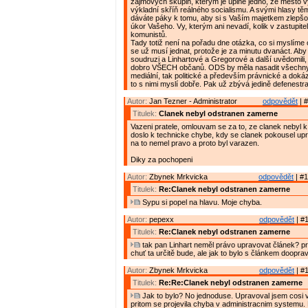
zájmových skupin, kterým je úplně jedno, že město 
výkladní skříň reálného socialismu. A svými hlasy t
dáváte páky k tomu, aby si s Vaším majetkem zlepšov
úkor Vašeho. Vy, kterým ani nevadí, kolik v zastupite
komunistů.
Tady totiž není na pořadu dne otázka, co si myslíme o
se už musí jednat, protože je za minutu dvanáct. Aby s
soudruzi a Linhartové a Gregorové a další uvědomili,
dobro VŠECH občanů. ODS by měla nasadit všechny 
mediální, tak politické a především právnické a doká
to s nimi myslí dobře. Pak už zbývá jedině defenestr
Autor:
Jan Tezner - Administrator
odpovědět
| #
Titulek:
Clanek nebyl odstranen zamerne
Vazeni pratele, omlouvam se za to, ze clanek nebyl k 
doslo k technicke chybe, kdy se clanek pokousel up
na to nemel pravo a proto byl varazen.
Diky za pochopeni
Autor:
Zbynek Mrkvicka
odpovědět
| #1
Titulek:
Re:Clanek nebyl odstranen zamerne
Sypu si popel na hlavu. Moje chyba.
Autor:
pepexx
odpovědět
| #1
Titulek:
Re:Clanek nebyl odstranen zamerne
tak pan Linhart neměl právo upravovat článek? p
chuť ta určitě bude, ale jak to bylo s článkem doopra
Autor:
Zbynek Mrkvicka
odpovědět
| #1
Titulek:
Re:Re:Clanek nebyl odstranen zamerne
Jak to bylo? No jednoduse. Upravoval jsem cosi v
pritom se projevila chyba v administracnim systemu