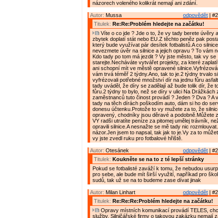
názorech voleného kolikrát nemají ani zdání.
Autor:
Mussa
odpovědět
| #2
Titulek:
Re:Re:Problém hledejte na začátku!
Víte o co jde ? Jde o to, že vy tady berete úvěry 
zbytek doplatí stát nebo EU.Z těchto peněz pak posta
který bude využívat pár desítek fotbalistů.A co silnice
nevezmete úvěr na silnice a jejich opravu ? To vám n
Kdo tady po tom má jezdit ? Vy jste město, tak vy se
starejte.Necháváte vytvářet projekty, za které zaplatí
ani schopní mít ve městě opravené silnice.Vyfrézování
vám trvá téměř 2 týdny.Ano, tak to je.2 týdny trvalo s
vyfrézovali potřebné množství dír na jednu fůru asfal
tady uváděl, že díry se zadělají až bude tolik dír, že 
fůru.2 týdny to bylo, než se díry v ulici Na Drážkách z
zaměstnanců tuto činost provádí ? Jeden ? Dva ? A ví
tady na těch dírách poškodím auto, dám si ho do se
donesu účtenku.Protože to vy mužete za to, že silni
opravený, chodníky jsou děravé a podobně.Můžete za
VY radši utratíte peníze za pitomej umělej trávník, ne
opravili silnice.A nesnažte se mě tady nic rozmlouvat
názor.Jen jsem to napsal, tak jak to je.Vy za to může
vy jste zvedl ruku pro fotbalové hřiště.
Autor:
Otesánek
odpovědět
| #2
Titulek:
Koukněte se na to z té lepší stránky
Pokud se fotbalisté zaváží k tomu, že nebudou usurp
pro sebe, ale bude mít širší využití, napříkad pro ško
sudů, tak už se na to budeme zase dívat jinak
Autor:
Milan Linhart
odpovědět
| #2
Titulek:
Re:Re:Re:Problém hledejte na začátku!
Opravy místních komunikací provádí TELES, chce
služby. Silničářské firmy o takovou zakázku nemají z