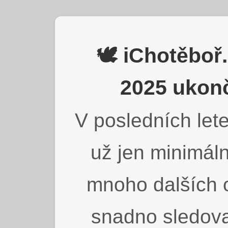
🕊️ iChotěbo
2025 ukonč
V posledních lete
už jen minimáln
mnoho dalších o
snadno sledova