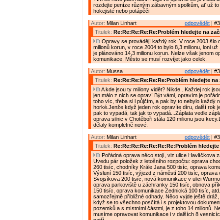
rozdejte peníze různým zábavným spolkům, ať už to j
hokejisté nebo potápěči
Autor:
Milan Linhart
odpovědět
| #3
Titulek:
Re:Re:Re:Re:Re:Problém hledejte na zač
Opravy se provádějí každý rok. V roce 2003 šlo 
milionů korun, v roce 2004 to bylo 8,3 milionu, loni už 
je plánováno 14,3 milionu korun. Nelze však jenom o
komunikace. Město se musí rozvíjet jako celek.
Autor:
Mussa
odpovědět
| #3
Titulek:
Re:Re:Re:Re:Re:Re:Problém hledejte na 
A kde jsou ty miliony vidět? Nikde...Každej rok jso
jen málo z nich se opraví.Být vámi, opravím je pořád
toho víc, třeba si i půjčím, a pak by to nebylo každý r
horké.Jenže když jeden rok opravíte díru, další rok j
pak to vypadá, tak jak to vypadá...Záplata vedle zápla
oprava silnic v Chotěboři stála 120 milionu jsou kecy
dělaly kompletně nové.
Autor:
Milan Linhart
odpovědět
| #3
Titulek:
Re:Re:Re:Re:Re:Re:Re:Problém hledejte 
Pořádná oprava něco stojí, viz ulice Havlíčkova z
Uvedu pár položek z letošního rozpočtu: oprava chodn
260 tisíc, chodníky Krále Jana 500 tisíc, oprava ko
Výsluní 150 tisíc, výjezd z náměstí 200 tisíc, oprava
Svojsíkova 200 tisíc, nová komunikace v ulici Wurmov
oprava parkoviště u záchranky 150 tisíc, obnova pří
150 tisíc, oprava komunikace Zednická 100 tisíc, atd
samozřejmě přibližné odhady. Něco vyjde ještě dráž, j
když se to všechno posčítá i s projektovou dokumen
pozemků a s místními částmi, je z toho 14 milionů. N
musíme opravovat komunikace i v dalších 8 vesnicíc