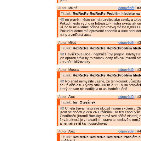
patří.
Autor:
Mikeš
odpovědět
| #3
Titulek:
Re:Re:Re:Re:Re:Re:Problém hledejte na 
no právě, město se má rozvíjet jako celek, a to bez
Pokud město vychová fotbalistu - mistra světa tak o
už ho tu neuvidíme přínos pro rozvoj města 0,000000
Pokud budeme mít opravené chodník a ulice nebude
nohy a zničená auta.
Autor:
Miloš
odpovědět
| #3
Titulek:
Re:Re:Re:Re:Re:Re:Re:Re:Problém hlede
Havlíčkova ulice - nejdražší byl projekt, kdybyste j
jen opravili stálo by to zlomek ceny několik milionů stál
zprznění křižovatky
Autor:
Mussa
odpovědět
| #3
Titulek:
Re:Re:Re:Re:Re:Re:Re:Re:Problém hlede
No snad nemyslíte vážně, že ten kousek vůjezdu 
se už dělá asi 3 týdny stál 200 tisíc ?? To jim proplá
který se tam nic neděje a to asi hodně tučně.
Autor:
Alex
odpovědět
| #3
Titulek:
for: Otesánek
Umělá tráva má právě sloužit i všem školám v Cho
jsem se dočetl je cca 2400 žákům! Do teď chodí všic
Chotěboře (kromě Buttulky,ta má své hřiště vlastní) n
škváru,která je v havarijním stavu a nemluvě o tom,ž
a nemají se jít kam osprchovat!
Autor:
Alex
odpovědět
| #4
Titulek:
Re:Re:Re:Re:Re:Re:Re:Re:Re:Problém hl
začátku!