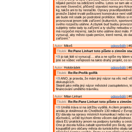
nějaké peníze na odklízení sněhu. Letos se tam ale o
na metr čtvereční, přičemž stavební norma pro Krko
kg, takže ani to by nestačilo. Opravy pravděpodobně
protože žádné trvalé poškození konstrukce není vidě
ale bude mít statik po podrobné prohlídce. Město si m
provozovat jenom tolik zařízení (kulturních, sportovníc
svého rozpočtu utáhne. A zbytek buď budou provoz
subjekty nebo tady ta zařízení a ty služby nebudou 
má rozpočet mizerný, takže toho utáhne dost málo. 
vynucují, aby město cpalo peníze, které nemá, do dal
zařízení."
Autor:
Mikeš
odpovědět
| #6
Titulek:
Re:Pane Linhart toto píšete o zimním st
jo tak lidé si vynucují.... aha a ne spíše my lidem
jste se vůbec veřejnosti na takto drahý projekt, co si
Autor:
Holobrádek
odpovědět
| #6
Titulek:
Re:Re:Profik golfik
ANO, je pravda, že mám jiný názor na věc než vě
diskutujících.
Stejně jako měla jiný názor městské zastupitelstvo, 
financování umělého trávníku.
Autor:
Milan Linhart
odpovědět
| #6
Titulek:
Re:Re:Pane Linhart toto píšete o zimním
Umělá tráva si na údržbu vydělá. A cílem projektu
areálu je dotáhnout do Chotěboře 130 milionů z Evro
EU dávala na opravy místních komunikací nebo na 
důchodců, určitě bychom těmto věcem dali přednost
dává EU prakticky jenom na podporu turistiky a cest
Ono je docela fuška zabalit sportoviště pro školy, op
koupaliště pro občany města do turistického obalu ta