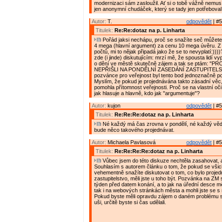
modernizaci sám zasloužil. Ať si o tobě vážně nemusí
jen anonymní chudáček, který se tady jen potřeboval 
Autor:
T.
odpovědět
| #5
Titulek:
Re:Re:dotaz na p. Linharta
Pořád jaksi nechápu, proč se snažíte seč můžete
4 mega (hlavní argument) za cenu 10 mega úvěru. Z
počtů, mi to nějak připadá jako že se to nevyplatí:))
zde (i jinde) diskutujícím: mrzí mě, že spousta lidí v
o dění ve městě skutečně zájem a tak se ptám: "P
NEPŘIŠLI NA PONDĚLNÍ ZASEDÁNÍ ZASTUPITELS
pozvánce pro veřejnost byl tento bod jednoznačně 
Myslím, že pokud je projednávána takto zásadní vě
pomohla přítomnost veřejnosti. Proč se na vlastní oč
jak hlasuje a hlavně, kdo jak "argumentuje"?
Autor:
kujon
odpovědět
| #5
Titulek:
Re:Re:Re:dotaz na p. Linharta
Né každý má čas zrovna v pondělí, né každý vědě
bude něco takového projednávat.
Autor:
Michaela Pavlasová
odpovědět
| #5
Titulek:
Re:Re:Re:Re:dotaz na p. Linharta
Vůbec jsem do této diskuze nechtěla zasahovat, 
Souhlasím s autorem článku o tom, že pokud se všic
vehementně snažíte diskutovat o tom, co bylo proje
zastupitelstvo, měli jste u toho být. Pozvánka na ZM
týden před datem konání, a to jak na úřední desce 
tak i na webových stránkách města a mohli jste se s n
Pokud byste měli opravdu zájem o daném problému sl
uši, určitě byste si čas udělali.