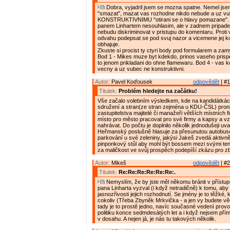
Dobra, vyjadril jsem se mozna spatne. Nemel jse
"smazat", mazat vas rozhodne nikdo nebude a uz vu
KONSTRUKTIVNIMU "otirani se o hlavy pomazane".
panem Linhartem nesouhlasim, ale v zadnem pripade 
nebudu diskriminovat v pristupu do komentaru. Prot
odvahu podepsat se pod svuj nazor a vicemene jej k
obhajuje.
Zkuste si procist ty ctyri body pod formularem a zam
Bod 1 - Mikes muze byt kdekdo, prinos vaseho prispe
to jenom prikladani do ohne flamewaru. Bod 4 - vas 
vecny a uz vubec ne konstruktivni.
Autor:
Pavel Koďousek
odpovědět
| #1
Titulek:
Problém hledejte na začátku!
Vše začalo volebním výsledkem, kde na kandidátká
sdružení a stran(ze stran zejména u KDU-ČSL) proni
zastupitelstva majitelé či manažeři větších místních f
místo pro město pracovat pro své firmy a kapsy a vz
nahrávat. Do počtu je doplnilo několik jednodušeji uva
Heřmanský poslušně hlasuje za přesunutou autobus
parkování u své zeleniny, jakýsi Jakeš zvedá aktivn
pinponkový stůl aby mohl být bossem mezi svými tenis
za maličkost ve svůj prospěch podepíší zkázu pro z
Autor:
Mikeš
odpovědět
| #2
Titulek:
Re:Re:Re:Re:Re:Re:.
Nemyslím, že by jste měl někomu bránit v přístu
pana Linharta vyzval (i když netradičně) k tomu, aby
jasnozřivosti jejich rozhodnutí. Se jmény je to těžké,
cokoliv (Třeba Zbyněk Mrkvička - a jen vy budete vědě
tady je to prostě jedno, navíc současné vedení prov
politiku konce sedmdesátých let a i když nejsem pří
v dosahu. A nejen já, je nás tu takových několik.