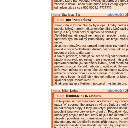
šuplíku který pan vedouci investic okopíroval z mega
žádostí o dotaci. nebo bude nutné aby Desing vyprac
odhaduju tak za cca 600 000 kč ???????
Autor:
Stanislav Šíp
odpovědět
| #5
Titulek:
pro "Holobrádka"
Tvoje věta je trefná: "Asi by bylo lepší, kdyby žádná 
nebyla, jelikož nárory některých čtenářů vážně stojí 
tom je a tvůj předchozí příspěvek to dokazuje.
Ale klidně na něj reaguji, nemám s tím problém, máš
sportovní typ, no každý jsme nějaký, ale tvoje uvažov
nízké.
Jinak se schovávat za partajní sterjnokroj rozhodně 
pokud je něco "kolektivním dílem", názorem, tak se 
podepsat sám, to dá rozum.
A hlavní problém, a zde již skutečně můj názor proti 
stadionu opravdu nic nemám, ale s investicí města 
opravdu problém, jak se píše v článku, není řádně zaj
problém s pozemky atd. nebudu to opakovat. Samosta
úvěrování města pro tento účel. Je zde nutno uvažova
uděláme umělou trávu a co se stávajícím stadionem, 
že město bude mít dalších x desítek milionů na jeho 
splácení např. tohoto úvěru?
Jinak souhlasím s Ketivem, pouze si myslím, že um. t
Autor:
Milan Linhart
odpovědět
| #5
Titulek:
Re:dotaz na p. Linharta
Nejedná se o osamocenou a z kontextu vytrženou i
etapa "A" sportovního areálu se vším všudy a s veš
na pokračující etapy. Etapy jsou čtyři, přičemž do fá
povolení jsou vyprojektovány první tři. Fotbalový klu
udělat jiný projekt než ten, který už je a má územní r
stavební povolení. Ke změně investora dochází z je
důvodu: aby do Chotěboře mohla přijít dotace. Podle
podmínek ministerstva školství nemůže být příjemc