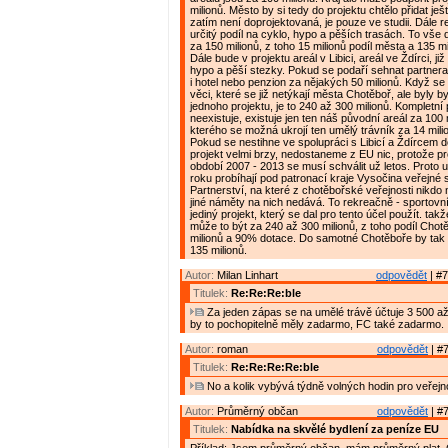
milionů. Město by si tedy do projektu chtělo přidat ješ
zatím není doprojektovaná, je pouze ve studii. Dále r
určitý podíl na cyklo, hypo a pěších trasách. To vš
za 150 milionů, z toho 15 milionů podíl města a 135 mi
Dále bude v projektu areál v Libici, areál ve Ždírci, j
hypo a pěší stezky. Pokud se podaří sehnat partnera
i hotel nebo penzion za nějakých 50 milionů. Když se n
věci, které se již netýkají města Chotěboř, ale byly 
jednoho projektu, je to 240 až 300 milionů. Kompletní 
neexistuje, existuje jen ten náš původní areál za 100 
kterého se možná ukrojí ten umělý trávník za 14 mili
Pokud se nestihne ve spolupráci s Libicí a Ždírcem d
projekt velmi brzy, nedostaneme z EU nic, protože pr
období 2007 - 2013 se musí schválit už letos. Proto 
roku probíhají pod patronací kraje Vysočina veřejn
Partnerství, na které z chotěbořské veřejnosti nikdo
jiné náměty na nich nedává. To rekreačně - sportovn
jediný projekt, který se dal pro tento účel použít. takž
může to být za 240 až 300 milionů, z toho podíl Cho
milionů a 90% dotace. Do samotné Chotěboře by tak m
135 milionů.
Autor:
Milan Linhart
odpovědět
| #7
Titulek:
Re:Re:Re:ble
Za jeden zápas se na umělé trávě účtuje 3 500 až
by to pochopitelně měly zadarmo, FC také zadarmo.
Autor:
roman
odpovědět
| #7
Titulek:
Re:Re:Re:Re:ble
No a kolik vybývá týdně volných hodin pro veřejn
Autor:
Průměrný občan
odpovědět
| #7
Titulek:
Nabídka na skvělé bydlení za peníze EU