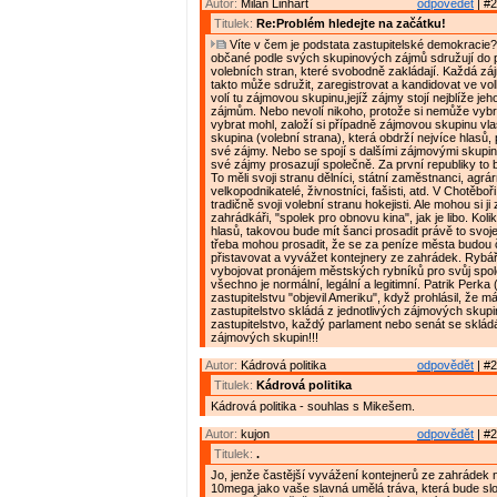
Autor:
Milan Linhart
odpovědět
| #2
Titulek:
Re:Problém hledejte na začátku!
Víte v čem je podstata zastupitelské demokracie?
občané podle svých skupinových zájmů sdružují do p
volebních stran, které svobodně zakládají. Každá z
takto může sdružit, zaregistrovat a kandidovat ve vol
volí tu zájmovou skupinu,jejíž zájmy stojí nejblíže jeh
zájmům. Nebo nevolí nikoho, protože si nemůže vybrat
vybrat mohl, založí si případně zájmovou skupinu vl
skupina (volební strana), která obdrží nejvíce hlasů,
své zájmy. Nebo se spojí s dalšími zájmovými skupin
své zájmy prosazují společně. Za první republiky to b
To měli svoji stranu dělníci, státní zaměstnanci, agrárn
velkopodnikatelé, živnostníci, fašisti, atd. V Chotěboř
tradičně svoji volební stranu hokejisti. Ale mohou si ji z
zahrádkáři, "spolek pro obnovu kina", jak je libo. Kol
hlasů, takovou bude mít šanci prosadit právě to svoje
třeba mohou prosadit, že se za peníze města budou č
přistavovat a vyvážet kontejnery ze zahrádek. Rybář
vybojovat pronájem městských rybníků pro svůj spole
všechno je normální, legální a legitimní. Patrik Perk
zastupitelstvu "objevil Ameriku", když prohlásil, že má
zastupitelstvo skládá z jednotlivých zájmových skup
zastupitelstvo, každý parlament nebo senát se skládá
zájmových skupin!!!
Autor:
Kádrová politika
odpovědět
| #2
Titulek:
Kádrová politika
Kádrová politika - souhlas s Mikešem.
Autor:
kujon
odpovědět
| #2
Titulek:
.
Jo, jenže častější vyvážení kontejnerů ze zahrádek n
10mega jako vaše slavná umělá tráva, která bude slo