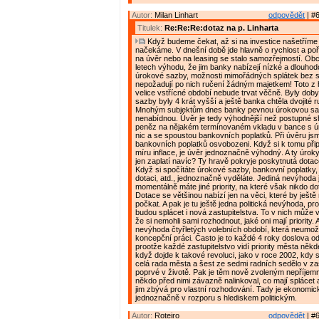
Autor:
Milan Linhart
odpovědět
| #6
Titulek:
Re:Re:Re:dotaz na p. Linharta
Když budeme čekat, až si na investice našetříme
načekáme. V dnešní době jde hlavně o rychlost a poř
na úvěr nebo na leasing se stalo samozřejmostí. Obc
letech výhodu, že jim banky nabízejí nízké a dlouho
úrokové sazby, možnosti mimořádných splátek bez 
nepožadují po nich ručení žádným majetkem! Toto z 
velice vstřícné období nebude trvat věčně. Byly dob
sazby byly 4 krát vyšší a ještě banka chtěla dvojité 
Mnohým subjektům dnes banky pevnou úrokovou sa
nenabídnou. Úvěr je tedy výhodnější než postupné
peněz na nějakém termínovaném vkladu v bance s ú
nic a se spoustou bankovních poplatků. Při úvěru jsm
bankovních poplatků osvobozeni. Když si k tomu přip
míru inflace, je úvěr jednoznačně výhodný. A ty úroky
jen zaplatí navíc? Ty hravě pokryje poskytnutá dotac
Když si spočítáte úrokové sazby, bankovní poplatky, i
dotaci, atd., jednoznačně vyděláte. Jediná nevýhoda 
momentálně máte jiné priority, na které však nikdo do
Dotace se většinou nabízí jen na věci, které by ještě 
počkat. A pak je tu ještě jedna politická nevýhoda, pr
budou splácet i nová zastupitelstva. To v nich může v
že si nemohli sami rozhodnout, jaké oni mají priority. A
nevýhoda čtyřletých volebních období, která neumož
koncepční práci. Často je to každé 4 roky doslova od
prootže každé zastupitelstvo vidí priority města někde
když dojde k takové revoluci, jako v roce 2002, kdy 
celá rada města a šest ze sedmi radních sedělo v zas
poprvé v životě. Pak je těm nově zvoleným nepříjemn
někdo před nimi závazně nalinkoval, co mají splácet a
jim zbývá pro vlastní rozhodování. Tady je ekonomic
jednoznačně v rozporu s hlediskem politickým.
Autor:
Roteiro
odpovědět
| #6