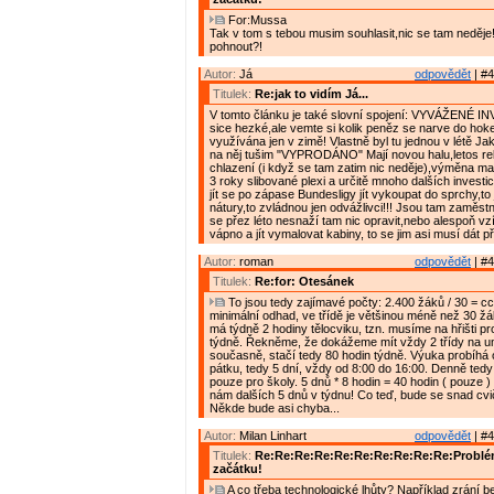
For:Mussa
Tak v tom s tebou musim souhlasit,nic se tam neděje!!
pohnout?!
Autor:
Já
odpovědět
| #4
Titulek:
Re:jak to vidím Já...
V tomto článku je také slovní spojení: VYVÁŽENÉ I
sice hezké,ale vemte si kolik peněz se narve do hokej
využívána jen v zimě! Vlastně byl tu jednou v létě Ja
na něj tušim "VYPRODÁNO" Mají novou halu,letos r
chlazení (i když se tam zatim nic neděje),výměna ma
3 roky slibované plexi a určitě mnoho dalších investi
jít se po zápase Bundesligy jít vykoupat do sprchy,to j
nátury,to zvládnou jen odvážlivci!!! Jsou tam zaměstnan
se přez léto nesnaží tam nic opravit,nebo alespoň vzí
vápno a jít vymalovat kabiny, to se jim asi musí dát 
Autor:
roman
odpovědět
| #4
Titulek:
Re:for: Otesánek
To jsou tedy zajímavé počty: 2.400 žáků / 30 = cca
minimální odhad, ve třídě je většinou méně než 30 žá
má týdně 2 hodiny tělocviku, tzn. musíme na hřišti pr
týdně. Řekněme, že dokážeme mít vždy 2 třídy na u
současně, stačí tedy 80 hodin týdně. Výuka probíhá 
pátku, tedy 5 dní, vždy od 8:00 do 16:00. Denně ted
pouze pro školy. 5 dnů * 8 hodin = 40 hodin ( pouze 
nám dalších 5 dnů v týdnu! Co teď, bude se snad cv
Někde bude asi chyba...
Autor:
Milan Linhart
odpovědět
| #4
Titulek:
Re:Re:Re:Re:Re:Re:Re:Re:Re:Re:Problém
začátku!
A co třeba technologické lhůty? Například zrání 