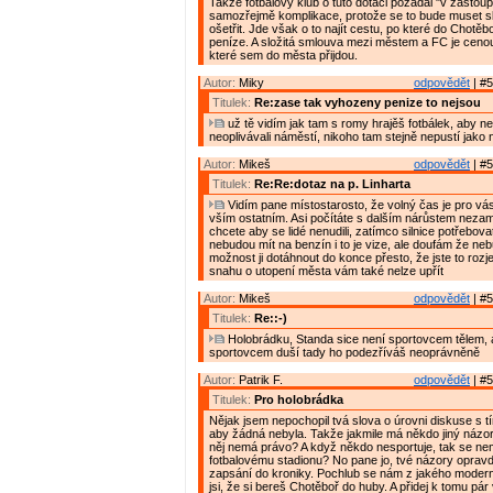
Takže fotbalový klub o tuto dotaci požádal "v zastoup
samozřejmě komplikace, protože se to bude muset sl
ošetřit. Jde však o to najít cestu, po které do Chotěb
peníze. A složitá smlouva mezi městem a FC je cenou 
které sem do města přijdou.
Autor:
Miky
odpovědět
| #5
Titulek:
Re:zase tak vyhozeny penize to nejsou
už tě vidím jak tam s romy hrajěš fotbálek, aby neh
neoplivávali náměstí, nikoho tam stejně nepustí jako 
Autor:
Mikeš
odpovědět
| #5
Titulek:
Re:Re:dotaz na p. Linharta
Vidím pane místostarosto, že volný čas je pro vás 
vším ostatním. Asi počítáte s dalším nárůstem nezam
chcete aby se lidé nenudili, zatímco silnice potřebov
nebudou mít na benzín i to je vize, ale doufám že ne
možnost ji dotáhnout do konce přesto, že jste to rozjel
snahu o utopení města vám také nelze upřít
Autor:
Mikeš
odpovědět
| #5
Titulek:
Re::-)
Holobrádku, Standa sice není sportovcem tělem, al
sportovcem duší tady ho podezříváš neoprávněně
Autor:
Patrik F.
odpovědět
| #5
Titulek:
Pro holobrádka
Nějak jsem nepochopil tvá slova o úrovni diskuse s tí
aby žádná nebyla. Takže jakmile má někdo jiný názor 
něj nemá právo? A když někdo nesportuje, tak se nem
fotbalovému stadionu? No pane jo, tvé názory opravd
zapsání do kroniky. Pochlub se nám z jakého moder
jsi, že si bereš Chotěboř do huby. A přidej k tomu pár v