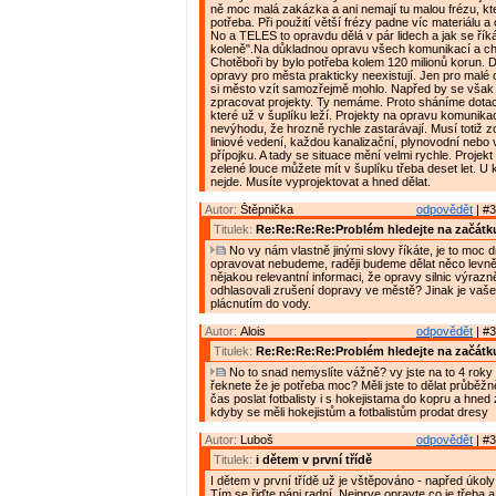
ně moc malá zakázka a ani nemají tu malou frézu, kte
potřeba. Při použití větší frézy padne víc materiálu a
No a TELES to opravdu dělá v pár lidech a jak se řík
koleně".Na důkladnou opravu všech komunikací a c
Chotěboři by bylo potřeba kolem 120 milionů korun. D
opravy pro města prakticky neexistují. Jen pro malé 
si město vzít samozřejmě mohlo. Napřed by se však
zpracovat projekty. Ty nemáme. Proto sháníme dotac
které už v šuplíku leží. Projekty na opravu komunikac
nevýhodu, že hrozně rychle zastarávají. Musí totiž z
liniové vedení, každou kanalizační, plynovodní nebo
přípojku. A tady se situace mění velmi rychle. Projek
zelené louce můžete mít v šuplíku třeba deset let. U
nejde. Musíte vyprojektovat a hned dělat.
Autor:
Štěpnička
odpovědět
| #3
Titulek:
Re:Re:Re:Re:Problém hledejte na začátk
No vy nám vlastně jinými slovy říkáte, je to moc d
opravovat nebudeme, raději budeme dělat něco levně
nějakou relevantní informaci, že opravy silnic výrazně
odhlasovali zrušení dopravy ve městě? Jinak je vaše
plácnutím do vody.
Autor:
Alois
odpovědět
| #3
Titulek:
Re:Re:Re:Re:Problém hledejte na začátk
No to snad nemyslíte vážně? vy jste na to 4 roky 
řeknete že je potřeba moc? Měli jste to dělat průběžn
čas poslat fotbalisty i s hokejistama do kopru a hned 
kdyby se měli hokejistům a fotbalistům prodat dresy
Autor:
Luboš
odpovědět
| #3
Titulek:
i dětem v první třídě
I dětem v první třídě už je vštěpováno - napřed úkol
Tím se řiďte páni radní. Nejprve opravte co je třeba 