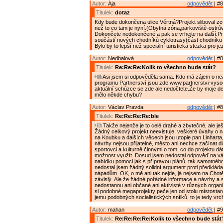
Autor:
Ája
odpovědět
| #8
Titulek:
dotaz
Kdy bude dokončena ulice Věrtná?Projekt sliboval zce
než to co tam je nyní.(Obytná zóna,parkoviště-ostrův
Dokončete nedokončené a pak se vrhejte na další.P
součástí nových chodníků cyklotrasy(část chodníku 
Bylo by to lepší než speciální turistická stezka pro j
Autor:
Nedbalová
odpovědět
| #8
Titulek:
Re:Re:Re:Kolik to všechno bude stát?
Asi jsem si odpověděla sama. Kdo má zájem o nea
programu Partnerství jsou zde www.partnerstvi-vyso
aktuální schůzce se zde ale nedočtete.Že by moje det
mělo někde chybu?
Autor:
Václav Pravda
odpovědět
| #8
Titulek:
Re:Re:Re:Re:ble
Takže nejenže je to celé drahé a zbytečné, ale je
Žádný celkový projekt neexistuje, veškeré úvahy o ná
na Koubku a dalších věcech jsou utopie pan Linharta
návrhy nejsou přijatelné, město ani nechce začínat d
sportovci a kulturně činnými o tom, co do projektu dát
možnost využít. Dosud jsem nedostal odpověď na v
nabídku pomoci jak s přípravou plánů, tak samotného
nedostal jsem žádný solidní argument proti předklá
nápadům. OK, o mě ani tak nejde, já nejsem na Chotě
závislý. Ale že žádné pořádné informace a návrhy a 
nedostanou ani občané ani aktivisté v různých organ
si podobné megaprojekty peče jen od stolu místostar
jemu podobných socialistických snílků, to je tedy vrch
Autor:
mahan
odpovědět
| #9
Titulek:
Re:Re:Re:Re:Kolik to všechno bude stát