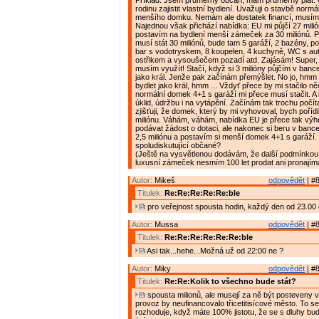
Příklad: Jsem průměrný občan, mám průměrný plat. C
rodinu zajistit vlastní bydlení. Uvažuji o stavbě normá
menšího domku. Nemám ale dostatek financí, musím s
Najednou však přichází nabídka: EU mi půjčí 27 milió
postavím na bydlení menší zámeček za 30 miliónů. P
musí stát 30 miliónů, bude tam 5 garáží, 2 bazény, po
bar s vodotryskem, 8 koupelen, 4 kuchyně, WC s a
ostřikem a vysoušečem pozadí atd. Zajásám! Super, 
musím využít! Stačí, když si 3 milióny půjčím v banc
jako král. Jenže pak začínám přemýšlet. No jo, hmm ..
bydlet jako král, hmm ... Vždyť přece by mi stačilo n
normální domek 4+1 s garáží mi přece musí stačit. A 
úklid, údržbu i na vytápění. Začínám tak trochu počít
zjišťuji, že domek, který by mi vyhovoval, bych pořídi
miliónu. Váhám, váhám, nabídka EU je přece tak výh
podávat žádost o dotaci, ale nakonec si beru v bance
2,5 miliónu a postavím si menší domek 4+1 s garáží. 
spoludiskutující občané?
(Ještě na vysvětlenou dodávám, že další podmínkou 
luxusní zámeček nesmím 100 let prodat ani pronajíma
Autor:
Mikeš
odpovědět
| #8
Titulek:
Re:Re:Re:Re:Re:ble
pro veřejnost spousta hodin, každý den od 23.00 
Autor:
Mussa
odpovědět
| #8
Titulek:
Re:Re:Re:Re:Re:Re:ble
Asi tak...hehe...Možná už od 22:00 ne ?
Autor:
Miky
odpovědět
| #8
Titulek:
Re:Re:Kolik to všechno bude stát?
spousta milionů, ale musejí za ně být posteveny vě
provoz by neufinancovalo třicetitisícové město. To s
rozhoduje, když máte 100% jistotu, že se s dluhy bu