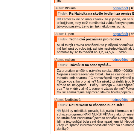
jiný
Autor:
Bloumal
odpovědět
| #8
Titulek:
Re:Nabídka na skvělé bydlení za peníze 
zámeček ne bo malý chlívek, to je jedno, jen ne v
utíkej jinam, tady totiž ta městská vláda černých po
takovou paseku, že to jen tak někdo nesrovná.
Autor:
Lupen
odpovědět
| #8
Titulek:
Technická poznámka pro redakci
Musí to být zrovna oranžové? to je nějaká podmínka
mě bolí prst od rolování, asi jste nepředpokládali tak
nemohlo by se to rozdělit na 1,2,3,4,5,6..... stran
Autor:
mahan
odpovědět
| #8
Titulek:
Trávník si na sebe vydělá...
Za pronájem umělého trávníku se platí 3500-4000Kč
Nejsem zainteresován do fotbalu, takže částce věřím.
to budou mít zdarma, FC samozřejmě taky (včetně př
Takže kdo si ho pronajme? Na nějaký přátelák typu P
díra to asi nevypadá... Počty: 10mega = 2500 zápasů á
cca 7 let v létě v zimě 1 placený zápas denně? Poku
tak se samozřejmě zájemci o stavbu hotelu poperou..
Autor:
Nedbalová
odpovědět
| #8
Titulek:
Re:Re:Kolik to všechno bude stát?
Mohl by mi někdo poradit, kde najdu informace o 
schůze programu PARTNERSTVÍ? Ani v akcích města
na stránkách Podoubraví jsem to nenašla.Nemyslím,
lidí na této schůzi byla zaviněna nezájmem lidí.Nebu
vždy ve špatné informovanosti občanů? Na co mám
deníky?