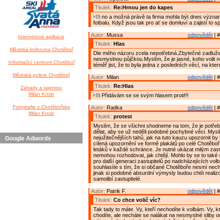
Titulek:
Re:Hrnou jen do kapes
no a možná právě ta firma mohla být dnes výz
fotbalu. Když jsou tak pro ať se domluví a zajistí to 
Autor:
Mussa
odpovědět
| #
Internetové aplikace
Titulek:
Hlas
Městská knihovna Chotěboř
Dle mého názoru zcela nepotřebná.Zbytečné zadluž
nesmyslnou půjčkou.Myslím, že je jasné, koho volit 
Informační centrum Chotěboř
téměř jist, že to byla jedna z posledních věcí, na kter
Městská policie Chotěboř
Autor:
Milan
odpovědět
| #
Titulek:
Re:Hlas
Záhady a tajemno
Milan Knob
Přidávám se se svým hlasem proti!!!
Fotografie z Chotěbořska
Autor:
Radka
odpovědět
| #
Milan Knob
Titulek:
protest
Myslím, že se všichni shodneme na tom, že je potř
dělat, aby se už neděli podobné pochybné věci. Myslí
nejužitečnějších tahů, jak na tuto kauzu upozornit b
Google Adwords
cílená upozornění ve formě plakátů po celé Chotěbo
letáků v každé schránce. Je nutné ukázat milým zast
nemohou rozhodovat, jak chtějí. Mohlo by se to také 
pro další generaci zastupitelů po nadcházejících vol
souhlasíte s tím, že si občané Chotěboře nesmí necha
jinak si podobné absurdní výmysly budou chtít realizo
samolibí zastupitelé.
Autor:
Patrik F.
odpovědět
| #
Titulek:
Co chce volič víc?
Tak tady to máte. Vy, kteří nechodíte k volbám. Vy, k
chodíte, ale necháte se nalákat na nesmyslné sliby 