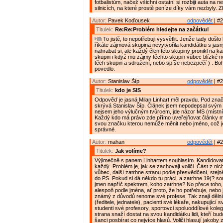
fotbalistům, načež všichni ostatní si rozbijí auta na
silnicích, na které prostě peníze díky vám nezbyly. Zl
Autor:
Pavek Koďousek
odpovědět
| #2
Titulek:
Re:Re:Problém hledejte na začátku!
To jistě, to nepotřebuji vysvětlit. Jenže tady došlo
říkáte zájmová skupina nevytvořila kandidátku s jas
nahrabat si, ale každý člen této skupiny pronikl na ka
skupin i když mu zájmy těchto skupin vůbec blízké ne
těch skupin a sdružení, nebo spíše nebezpečí ) . Boh
povedlo.
Autor:
Stanislav Šíp
odpovědět
| #2
Titulek:
kdo je SIS
Odpověď je jasná Milan Linhart měl pravdu. Pod zna
skrývá Stanislav Šíp. Článek jsem nepodepsal svý
nejsem jeho výlučným tvůrcem, jde názor MS (místn
Každý kdo má právo zde přímo uveřejňovat články m
svou značku kterou nemůže měnit nebo jméno, což j
správné.
Autor:
mahan
odpovědět
| #2
Titulek:
Jak volíme?
Výjimečně s panem Linhartem souhlasím. Kandidova
každý. Problém je, jak se zachovají voliči. Část z ni
vůbec, další zatrhne stranu podle přesvědčení, stejn
do PS. Pokud si dá někdo tu práci, a zatrhne 19(? so
jmen napříč spektrem, koho zatrhne? No přece toho
alespoň podle jména, ať proto, že ho potřebuje, nebo 
známý z důvodů renome své profese. Tak znají děln
(ředitele, jednatele), pacienti své lékaře, nakupující s
studenti své profesory, sportovci spoluoddílové kole
strana snaží dostat na svou kandidátku lidi, kteří bud
šanci posbírat co nejvíce hlasů. Voliči hlasují jakoby