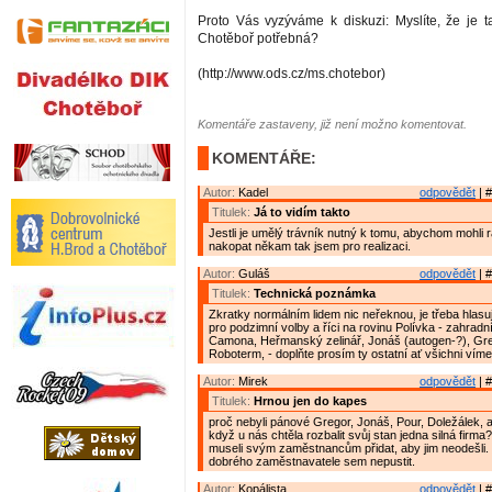
Proto Vás vyzýváme k diskuzi: Myslíte, že je ta
Chotěboř potřebná?
(http://www.ods.cz/ms.chotebor)
Komentáře zastaveny, již není možno komentovat.
KOMENTÁŘE:
Autor:
Kadel
odpovědět
| #
Titulek:
Já to vidím takto
Jestli je umělý trávník nutný k tomu, abychom mohli
nakopat někam tak jsem pro realizaci.
Autor:
Guláš
odpovědět
| #
Titulek:
Technická poznámka
Zkratky normálním lidem nic neřeknou, je třeba hlasují
pro podzimní volby a říci na rovinu Polívka - zahradn
Camona, Heřmanský zelinář, Jonáš (autogen-?), Gre
Roboterm, - doplňte prosím ty ostatní ať všichni víme
Autor:
Mirek
odpovědět
| #
Titulek:
Hrnou jen do kapes
proč nebyli pánové Gregor, Jonáš, Pour, Doležálek, a 
když u nás chtěla rozbalit svůj stan jedna silná firma
museli svým zaměstnancům přidat, aby jim neodešli. T
dobrého zaměstnavatele sem nepustit.
Autor:
Kopálista
odpovědět
| #