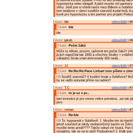
příslušná komise spolkla. Proto se tam přidávají tako
hypostezka nebo minigolf. A také musíte mít partnery
sféry. Jistě jste si všimli ranče mezi Bílkem a Sobiň
tam nedávno v rámci soutěže starostů kydal hnůj. A p
koně pro hypostezku a ten partner pro projekt Podou
Autor:
ble
odpovědět
| #6
Titulek:
ble
ble
Autor:
jakub
odpovědět
| #6
Titulek:
Počet žáků
Může tu někdo, prosím, upřesnit ten počet žáků? 240
já jich napočítal tak 1800 a všechny školky + zvláštn
základní) škola snad dohromady 600 nedá...
Autor:
JJ
odpovědět
| #7
Titulek:
Re:Re:Re:Pane Linhart toto píšete o zim
Soutěž starostů? V kydání hnoje u Sobiňova? Bož
by se radši vykydat přímo na radnici?
Autor:
T.C
odpovědět
| #7
Titulek:
to je uz v pr...
tato investice je pro mesto velice potrebna...asi tak 
pivo
Autor:
roman
odpovědět
| #7
Titulek:
Re:ble
To: hypoareál v Sobiňově. 1. Myslíte ten do kteréh
jehož součástí je nikdy nedokončený bazén ve Ždírc
myslíte tento areál???? Takže odtud vítr fouká. Pan 
neutáhne, tak se na to složí Podoubraví! 2. Kolik jste