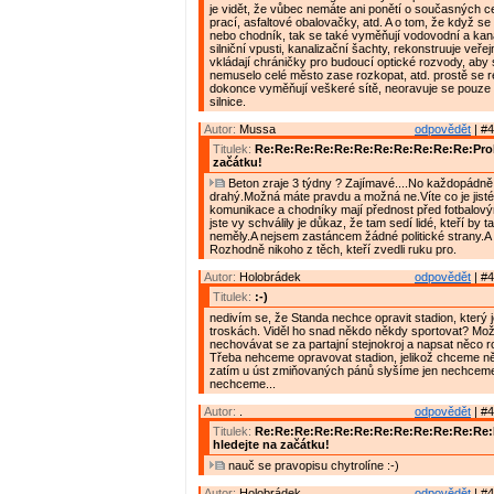
je vidět, že vůbec nemáte ani ponětí o současných 
prací, asfaltové obalovačky, atd. A o tom, že když se 
nebo chodník, tak se také vyměňují vodovodní a kana
silniční vpusti, kanalizační šachty, rekonstruuje veřej
vkládají chráničky pro budoucí optické rozvody, aby
nemuselo celé město zase rozkopat, atd. prostě se r
dokonce vyměňují veškeré sítě, neoravuje se pouze
silnice.
Autor:
Mussa
odpovědět
| #4
Titulek:
Re:Re:Re:Re:Re:Re:Re:Re:Re:Re:Re:Prob
začátku!
Beton zraje 3 týdny ? Zajímavé....No každopádně 
drahý.Možná máte pravdu a možná ne.Víte co je jisté
komunikace a chodníky mají přednost před fotbalový
jste vy schválily je důkaz, že tam sedí lidé, kteří by 
neměly.A nejsem zastáncem žádné politické strany.A 
Rozhodně nikoho z těch, kteří zvedli ruku pro.
Autor:
Holobrádek
odpovědět
| #4
Titulek:
:-)
nedivím se, že Standa nechce opravit stadion, který 
troskách. Viděl ho snad někdo někdy sportovat? Mož
nechovávat se za partajní stejnokroj a napsat něco 
Třeba nehceme opravovat stadion, jelikož chceme něc
zatím u úst zmiňovaných pánů slyšíme jen nechcem
nechceme...
Autor:
.
odpovědět
| #4
Titulek:
Re:Re:Re:Re:Re:Re:Re:Re:Re:Re:Re:Re
hledejte na začátku!
nauč se pravopisu chytrolíne :-)
Autor:
Holobrádek
odpovědět
| #4