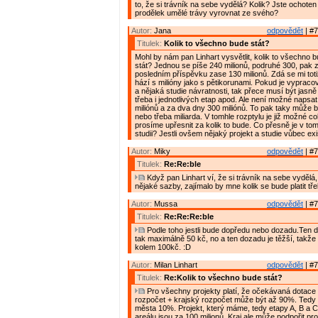
to, že si trávník na sebe vydělá? Kolik? Jste ochote
prodělek umělé trávy vyrovnat ze svého?
Autor:
Jana
odpovědět
| #7
Titulek:
Kolik to všechno bude stát?
Mohl by nám pan Linhart vysvětlit, kolik to všechno
stát? Jednou se píše 240 milionů, podruhé 300, pak 
posledním příspěvku zase 130 milionů. Zdá se mi toti
hází s milióny jako s pětikorunami. Pokud je vypraco
a nějaká studie návratnosti, tak přece musí být jasn
třeba i jednotlivých etap apod. Ale není možné napsa
miliónů a za dva dny 300 miliónů. To pak taky může 
nebo třeba miliarda. V tomhle rozptylu je již možné co
prosíme upřesnit za kolik to bude. Co přesně je v tom
studii? Jestli ovšem nějaký projekt a studie vůbec exi
Autor:
Miky
odpovědět
| #7
Titulek:
Re:Re:ble
Když pan Linhart ví, že si trávník na sebe vydělá
nějaké sazby, zajímalo by mne kolik se bude platit tř
Autor:
Mussa
odpovědět
| #7
Titulek:
Re:Re:Re:ble
Podle toho jestli bude dopředu nebo dozadu.Ten 
tak maximálně 50 kč, no a ten dozadu je těžší, takže
kolem 100kč. :D
Autor:
Milan Linhart
odpovědět
| #7
Titulek:
Re:Kolik to všechno bude stát?
Pro všechny projekty platí, že očekávaná dotace 
rozpočet + krajský rozpočet může být až 90%. Tedy
města 10%. Projekt, který máme, tedy etapy A, B a 
areálu jsou za 100 milionů. Kraj ale může podpořit pr