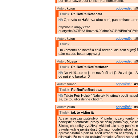
půl roku, takže šest let nic říkat nemůžeme.
Autor:
kujon
odpovědět
| #9
Titulek:
Re:Re:Re:Re:dotaz
Opravdu tu Haškova ulice není, pane místostaros
http://beta.mapy.cz/?
query=ha%C5%A1kova,%20chot%C4%9Bbo%C5%99&
Autor:
kujon
odpovědět
| #9
Titulek:
.
Do komentu se nevešla celá adresa, ale sem si jistý ž
sám na adr. beta.mapy.cz ;)
Autor:
Mussa
odpovědět
| #9
Titulek:
Re:Re:Re:Re:Re:dotaz
No vidíš...tak to jsem nevěděl ani já, že zde je....A
od našeho baráku :D
Autor:
roman
odpovědět
| #9
Titulek:
Re:Re:Re:Re:dotaz
Takže Petr Holub ( Nábytek Kristína ) bydlí na pol
Já, že tou ulicí denně chodím.
Autor:
jouda
odpovědět
| #9
Titulek:
jak to vidím já
Ať žije naše zastupitelstvo!! Připadá mi, že v tomto m
hokejisté a fotbalisté, pro ty se dělají podmínky, ale n
Silnice, chodníky využívají všichni, ale na ty peníze n
vyvolených je peněz dost. Co např. dodělat ulice Ha
opravit ostatní a pak až začít utrácet za nesmysly. U
slibovalo, že to bude unikátní projekt, všichni se na n