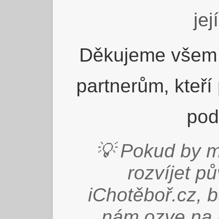
jej
Děkujeme všem 
partnerům, kteří
pod
💡 Pokud by m
rozvíjet p
iChotěboř.cz, 
nám ozve na