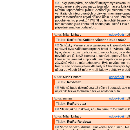
Taky jsem pátral, se téměř stejným výsledkem. 
www.partnerstvi-vysocina.cz jsou informace z loňské
Místímu operačnímu plánu Chotěboř je uvedeno: "In
vznikajících integrovaných projektech nemáme oprávn
proto v materiálech chybí příloha číslo 6 i další zmín
podobě těchto projektů." !?!?!?! co tím chtěl básník říc
tam uvedena jako kontaktní osoba pan Lukáš Fiala 
případně snad on podá info...
Autor:
Milan Linhart
odpovědět
| #9
Titulek:
Re:Re:Re:Kolik to všechno bude stát?
Schůzky Partnerství organizované krajem byly vlon
ta hlavní byla začátkem srpna v hotelu U zámku. Ně
byla, ale je možné, že lidi z textu nepochopili, o co jde
nevěděl ani já, když jsem na tu schůzku poprvé šel. By
kraje a my jsme také zpočátku nechápali, co se po n
závažné věci se má rozhodovat. Bylo to všechno hro
trochu šité horkou jehlou. Ale tady v Chotěboři prý by
účast ze všech 15 míst v kraji, kde ty schůzky probě
Autor:
Milan Linhart
odpovědět
| #9
Titulek:
Re:dotaz
Větrná bude dokončena až všichni postaví, aby n
nejezdila těžká technika a těžká nákladní auta.
Autor:
roman
odpovědět
| #9
Titulek:
Re:Re:dotaz
Stejně jako Haškova, že - tak tam už to říkáte 6 le
Autor:
Milan Linhart
odpovědět
| #9
Titulek:
Re:Re:Re:dotaz
Veďte seriózní diskusi. Haškova ulice tu není. Na 