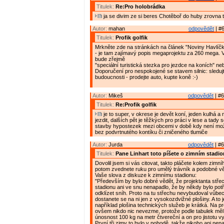
Titulek:
Re:Pro holobrádka
ja se divim ze si beres Chotěboř do huby zrovna 
Autor:
mahan
odpovědět
| #6
Titulek:
Profik golfik
Mrkněte zde na stránkách na článek "Noviny Havlíčk
- je tam zajímavý popis megaprojektu za 260 mega. Ve
bude zřejmě
"speciální turistická stezka pro jezdce na koních" neb
Doporučení pro nespokojené se stavem silnic: sleduj
budoucnosti - prodejte auto, kupte koně :-)
Autor:
Mikeš
odpovědět
| #6
Titulek:
Re:Profik golfik
je to super, v okrese je devět koní, jeden kulhá a
jezdit, dalších pět je těžkých pro práci v lese a tady 
stavby hypostezek mezi obcemi v době kdy není mož
bez podvrtnutého kontíku či zničeného tlumiče
Autor:
Jurda
odpovědět
| #6
Titulek:
Pane Linhart toto píšete o zimním stadi
Dovolil jsem si vás citovat, takto pláčete kolem zimní
potom zvednete ruku pro umělý trávník a podobné v
Vaše slova z diskuze k zimnímu stadionu:
"Především by bylo dobré vědět, že projektanta stře
stadionu ani ve snu nenapadlo, že by někdy bylo pot
odklízet sníh. Proto na tu střechu nevybudoval vůbe
dostanete se na ni jen z vysokozdvižné plošiny. A to 
například plošina technických služeb je krátká. Na pro
ovšem nikdo nic nevezme, protože podle tabulek měl
únosnost 100 kg na metr čtvereční a on pro jistotu v
První tři zimy to bylo v pohodě, takže nikoho ani nen